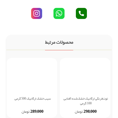
محصولات مرتبط
توت‌فرنگی ارگانیک خشک‌شده آفتابی
سیب خشک ارگانیک 500 گرمی
زر
100 گرمی
289,000
298,000
تومان
تومان