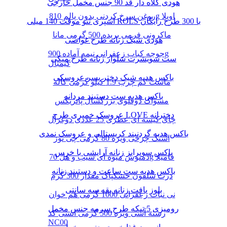
هودی کلاه دار قد 90 جنس مخمل خارجی
روغن سرخ کردنی بدون پالم 810g اویلا
اسپری تتو موقت 140 میلی ROLS با 300 طرح رایگان
ماکرونی فرمی بریده 500 گرمی مانا
هودی شیک زنانه طرح غواصی
جوجه کباب زعفرانی نیمه آماده 900g
ست سویشرت شلوار زنانه طرح میکی
کیمبال
باکس هدیه شیک دختر پسر عروسکی
ماست کم چرب 1.9 کیلو گرمی کاله
باکس هدیه ست دستبند مردانه
مسواک دوقلوی بزرگسال پاتریکس
عروسک خمیری طرح LOVE دخترانه
چای کیسه ای عطری 25 عددی دوغزال
باکس هدیه گردنبند کریستالی و عروسک نمدی
اسنک چرخی ویژه 80 گرمی چی توز
باکس سوپرایز زنانه آرایشی با خرس
دمنوش میوه ای سیب و هل 70g فامیلا
باکس هدیه ست ساعت و دستبند زنانه
ذرت سلفون خشکپاک مقدار 300 گرم
بلوز بافت زنانه یقه سه سانتی
نی نبات زعفرانی 1000 گرمی هم خوان
رومیزی 5 تیکه طرح سرمه جنس مخمل
رشته آشی ویژه 500 گرمی انسی کد
NC00