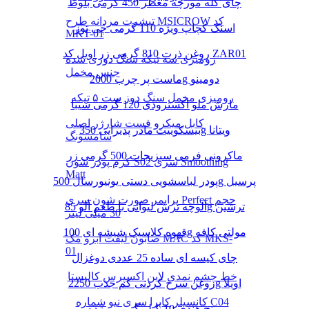
چای کله مورچه معطر 450 گرمی بلوط
تیشرت مردانه طرح MSICROW کد
اسنک کچاپ ویژه 110 گرمی چی توز
MKT-01
روغن ذرت 810 گرمی زر اویل کد ZAR01
رومیزی سه تیکه سنگ دوزی شده
جنس مخمل
ماست پر چرب 2000g دومینو
رومیزی مخمل سنگ دوز ست ۵ تیکه
مارش ملو اکسترودی 120 گرمی شیبا
کابل میکرو فست شارژر اصلی
بیسکوییت مادر پذیرایی 350g ویتانا
سامسونگ
ماکرونی فرمی سبزیجات 500 گرمی زر
کرم پودر شون S02 سری Smoothing
Matt
پودر لباسشویی دستی یونیورسال 500g پرسیل
پرایمر صورت شون سری Perfect حجم
آلوچه ترش لیوانی با طعم آلو 85g ترشین
30 میلی لیتر
قهوه کلاسیک شیشه ای 100g مولتی کافه
صابون لیفت ابرو مک MAC کد MKS-
01
چای کیسه ای ساده 25 عددی دوغزال
خط چشم نمدی لاین اکسپرس کالیستا
روغن سرخ کردنی کم جذب 2250g اویلا
کانسیلر کاپرا سری نیو شماره C04
برنج هندی 10 کیلو گرمی مژده