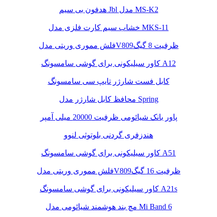
هدفون بی سیم Jbl مدل MS-K2
خشاب سیم کارت فلزی مدل MKS-11
فلش مموری وریتی مدلV809ظرفیت 8 گیگ
کاور سیلیکونی برای گوشی سامسونگ A12
کابل فست شارژر تایپ سی سامسونگ
محافظ کابل شارژر مدل Spring
پاور بانک شیائومی ظرفیت 20000 میلی آمپر
هندزفری گردنی بلوتوثی لنوو
کاور سیلیکونی برای گوشی سامسونگ A51
فلش مموری وریتی مدلV809ظرفیت 16 گیگ
کاور سیلیکونی برای گوشی سامسونگ A21s
مچ بند هوشمند شیائومی مدل Mi Band 6