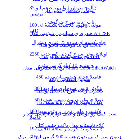
آلوچه ترش لیوانی با طعم آلو 85g
تونیک زنانه طرح نگین دار
ترشین
تاپ زنانه طرح خرگوشی
قهوه کلاسیک شیشه ای 100g مولتی
کافه
هندزفری شیائومی بلوتوثی مدل Air 2SE
چای کیسه ای ساده 25 عددی دوغزال
مچ بند هوشمند هایلو مدل LS02
روغن سرخ کردنی کم جذب 2250g اویلا
مچ بند هوشمند هایلو مدل GST
برنج هندی 10 کیلو گرمی مژده
مچ بند شیائومی مدل Mibro Color SmartWatch
چای هندوستان ساده 450g فامیلا
سوتین اسفنجی زنانه
پودر سوخاری با ادویه 300g پنگوئن
تیشرت زنانه طرح بادکنکی پولکی
روغن زیتون تصفیه شده 500g اویلا
کیف دوشی کوچک زنانه سگک دار
کنسرو ماهی تن در روغن سویا 180g
ست کیف رو دوشی و کیف لوازم آرایشی گلدار
فامیلا
کلاه تابستانه مدل باکت جنس کتان
بیسکوییت کرمدار ساقه طلایی 192g
مینو
زیتون سبز کبابی بدون هسته 900 گرمی لوراس ترک