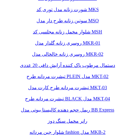
شورت زنانه مدل توری کد MKS
سوتین زنانه طرح دار مدل MSO
شلوار مخمل زنانه مجلسی کد MSH
روسری زنانه گلدار مدل MKR-01
روسری زنانه خالخالی مدل MKR-02
دستمال مرطوب پاک کننده آرایش دافی 20 عددی
تیشرت مردانه طرح PLEIN مدل MKT-02
تیشرت مردانه طرح کارت مدل MKT-03
تیشرت مردانه طرح BLACK مدل MKT-04
ریمل حجم دهنده کالیستا بیوتی مدل BB Express
رانر مخمل سنگ دوز
شلوار جین مردانه fashion مدل MKB-2