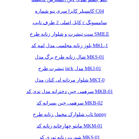
کانسیلر کاپرا سری نیو شماره C04
کابل اصلی 2 طرف تایپ c سامسونگ
ست تیشرت و شلوار زنانه طرح SMILE
بلوز زنانه مجلسی مدل لمه کد MKL-1
شال زنانه طرح برگ مدل MKS-01
تیشرت طرح jack مدل MKJ-01
شلوار مردانه لی کتان مدل MKT-0
سرهمی جین دخترانه مدل تدی کد MKB-01
سرهمی جین پسرانه کد MKB-02
تاپ شلوارک مخمل زنانه طرح happy
مانتو چهارخانه زنانه کد MKM-01
شورت زنانه توری کد MKS-01