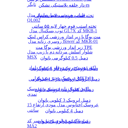
تایگر
دار حلقه پلاستیکی نشکن es
طناب ورزشی شماره انداز مدل
تخته استپ فوم سه لایه معمولی
QL002
تخته استپ فوم چهار لایه ۵۵ سانتی
توپ بسکتبال مدل GL7X کد MKB-1
مت یوگا یا زیر انداز ورزشی کراس لینک
روسری زنانه مدل flower کد MKR-01
زیر انداز ورزشی یوگا مت TPE
شلوار اسلش مردانه دم پا زیپ مدل
MSX
دمبل 0.5 کیلوگرمی بانوان
باکس هدیه خرس دوقلو عروس داماد
دمبل ایروبیک روکش‌ دار 1 کیلوگرمی
عروسک دختر پسر مدل MKP-01
دمبل ایروبیک روکش‌ دار 1.5 کیلوگرمی
باکس هدیه زنانه دستبند و عروسک
دمبل 2 کیلوگرمی ایروبیک بانوان
نمدی
دمبل ایروبیک 3 کیلویی بانوان
عروسک اختاپوس مدل مودی ارتفاع 15
سانتی
دمبل 4 کیلویی بانوان
عروسک دو قولوی دختر و پسر کد
دمبل 5 کیلویی ایروبیک بانوان
MA2