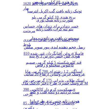
برنج هندی 10 کیلویی طبیعت
روغن سرخ کردنی بدون پالم 1620g
بهار
تونیک زنانه بافت گپ اکریل انترسیا
برنج هندی 10 کیلو گرمی پلو
شورت زنانه شیک توری
خمیر دندان برای دندان های حساس
نیم تنه کراپ بافت زنانه
مریدنت
سویشرت بافت مردانه زیپ دار
چای کیسه ای بدون لفاف 25 عددی
بلوط
ریمل حجم دهنده لیدی پیور سوپر مکس
روغن آفتابگردان غنی شده 810g فامیلا
هودی لش جنس دورس 3 نخ پنبه
قند کله شکسته 5 کیلو گرمی صمیم
کاکتوس سخنگو و رقاص
اسپاگتی 1.2 رشته ای 700 گرمی مانا
عروسک خرس ولنتاین ارتفاع 20 سانتی
اسنک طلایی پذیرایی 175 گرمی چی توز
عروسک خمیری طرح دختر بادکنک مدل M
بیسکوییت کرم دار کاکائویی 390g
ست گردنبند دو تیکه قلب و کلید
گرجی
هودی زنانه جنس تدی طرح پاندا
پاستیل حروف با رنگ طبیعی 85g
دکتربن