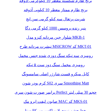
برنج طارم شکسته معطر 10 کیلوگرمی آذوقه
برنج طارم ممتاز معطر 10 کیلویی آذوقه
شربت پرتغال سه کیلو گرمی سن ایچ
پنیر رنده پروسس 1000 کیلو گرمی دگا
شلوار جین مردانه کنزو مدل MKB-1
تیشرت مردانه طرح MSICROW کد MKT-01
رومیزی سه تیکه سنگ دوزی شده جنس مخمل
رومیزی مخمل سنگ دوز ست ۵ تیکه
کابل میکرو فست شارژر اصلی سامسونگ
کرم پودر شون S02 سری Smoothing Matt
پرایمر صورت شون سری Perfect حجم 30 میلی لیتر
صابون لیفت ابرو مک MAC کد MKS-01
خط چشم نمدی لاین اکسپرس کالیستا