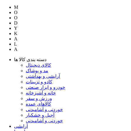
M
O
O
D
Y
K
A
L
A
دسته بندی کالا ها
کالای دیجیتال
مد و پوشاک
آرایشی و بهداشتی
کادو و تزیینات
خودرو و ابزار صنعتی
خانه و آشپزخانه
ورزش و سفر
کالاهای عمده
خوردنی و آشامیدنی
آجیل و خشکبار
خوردنی و آشامیدنی
آرایشی