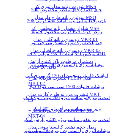
شورت زنانه مدل توری کد MKS
چای معطر مخصوص 500g چای احمد
سوتین زنانه طرح دار مدل MSO
نان یوفکا مثلثی نیمه آماده 450 گرمی 206
شلوار مخمل زنانه مجلسی کد MSH
روغن ذرت 675 گرمی محصول فامیلا
روسری زنانه گلدار مدل MKR-01
چی پلت سرکه ویژه 40 گرمی چی توز
روسری زنانه خالخالی مدل MKR-02
کافه میکس 1*3بسته 12 عدد مولتی کافه
دستمال مرطوب پاک کننده آرایش
نوشابه انرژی زا سینرژی 250 میلی لیتر
دافی 20 عددی
لواشک فامیلی زنجیره ای 120 گرمی جنگلی
تیشرت مردانه طرح PLEIN مدل
MKT-02
نوشابه خانواده 1500 سی سی کوکا کولا
تیشرت مردانه طرح کارت مدل MKT-
لنت ترمز جلو مناسب پژو 206 تیپ 2 و 3 امکو
03
واتر پمپ مناسب برای پژو 405 امکو
تیشرت مردانه طرح BLACK مدل
MKT-04
لنت ترمز عقب مناسب پژو 405 و پارس امکو
ریمل حجم دهنده کالیستا بیوتی مدل
نوشابه انرژی زا اسمارت زمزم 250 میلی لیتر
BB Express