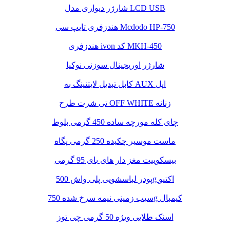
شارژر دیواری مدل LCD USB
هندزفری تایپ سی Mcdodo HP-750
هندزفری ivon کد MKH-450
شارژر اوریجینال سوزنی نوکیا
کابل تبدیل لایتنینگ به AUX اپل
تی شرت طرح OFF WHITE زنانه
چای کله مورچه ساده 450 گرمی بلوط
ماست موسیر چکیده 250 گرمی پگاه
بیسکوییت مغز دار های بای 95 گرمی
پودر لباسشویی پلی واش 500g اکتیو
سیب زمینی نیمه سرخ شده 750g کیمبال
اسنک طلایی ویژه 50 گرمی چی توز