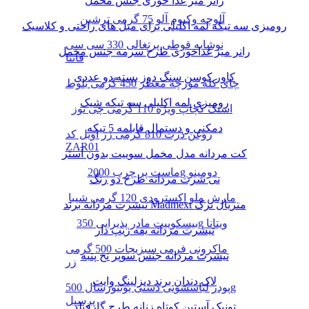
رانر میز غذا خوری جنس مخمل
آلوچه وکیوم آلو 75 گرمی ترشین
رومیزی سه تیکه لمه اکلیلی برای مبل های راحتی و کلاسیک
نوشابه قوطی پرتغالی 330 سی سی
رانر میز غذاخوری طرح سرمه جنس مخمل
فانتا
کاور کوسن سنگ دوز بسته دو عددی
چای کله مورچه معطر 450 گرمی بلوط
رومیزی لمه اکلیلی سه تیکه شیک
اسنک کچاپ ویژه 110 گرمی چی توز
دمکنی و دستمال قابلمه 5 تیکه
روغن ذرت 810 گرمی زر اویل کد
ZAR01
کت مردانه مدل مخمل سوییت بدون آستر
ماست پر چرب 2000g دومینو
تی شرت مردانه طرح دو رنگ
مارش ملو اکسترودی 120 گرمی شیبا
تیشرت مردانه برند Madmext متریال ترک
بیسکوییت مادر پذیرایی 350g ویتانا
تیشرت مردانه یقه زیپ دار
ماکرونی فرمی سبزیجات 500 گرمی
تیشرت مردانه جنس سوپر نخ پنبه
زر
لاک دندان برند دیزلینگ وایت
پودر لباسشویی دستی یونیورسال 500g
پرسیل
تونیک آستین کوتاه زنانه طرح گارفیلد