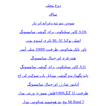
دوغ محلی
سالاد
سوتین نیم تنه دخرانه ابر دار
کاور سیلیکونی برای گوشی سامسونگ A10s
باتری لیتیوم یونی BL-5C اصلی نوکیا
پاور بانک شیائومی ظرفیت 10000 میلی آمپر
هندزفری اورجینال سامسونگ
کاور سیلیکونی برای گوشی سامسونگ A31
پایه نگهدارنده گوشی موبایل پاپ سوکت کی اچ
آداپتور شارژر اورجینال سامسونگ
فلش مموری وریتی مدلV809ظرفیت 32 گیگ
مچ بند هوشمند شیائومی مدل Mi Band 5