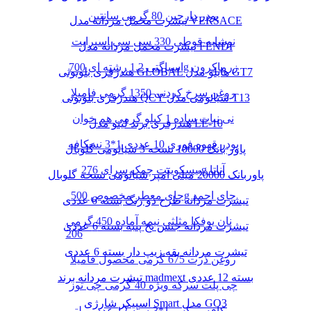
پودر دارچین 80 گرمی سانتین
تیشرت مخمل مردانه مدل VERSACE
نوشابه قوطی 330 سی سی اسپرایت
تیشرت مخمل مردانه مدل FENDI
اسپاگتی 1.2 رشته ای 700g زرماکرون
هندزفری بلوتوثی GLOBAL هایلو مدل GT7
روغن سرخ کردنی 1350 گرمی فامیلا
هندزفری بلوتوثی QCY شیائومی مدل T13
نی نبات ساده 1 کیلو گرمی هم خوان
هندزفری برند لیتو مدل LE-10
پودر قهوه فوری 10 عددی 1*3 نسکافه
پاور بانک 10000 نسخه 3 شیائومی گلوبال
بیسکوییت چمک سرای 276g آناتا
پاوربانک 20000 میلی آمپر شیائومی نسخه گلوبال
چای معطر مخصوص 500g چای احمد
تیشرت مردانه طرح دو رنگ بسته 6 عددی
نان یوفکا مثلثی نیمه آماده 450 گرمی
تیشرت مردانه جنس نخ پنبه بسته 6 عددی
206
تیشرت مردانه یقه زیپ دار بسته 6 عددی
روغن ذرت 675 گرمی محصول فامیلا
تیشرت مردانه برند madmext بسته 12 عددی
چی پلت سرکه ویژه 40 گرمی چی توز
اسپیکر شارژی Smart مدل GO3
کافه میکس 1*3بسته 12 عدد مولتی