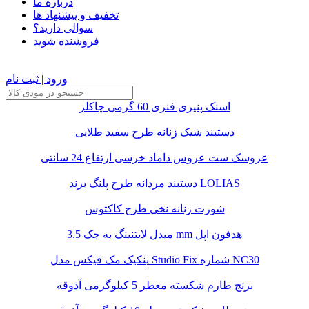
درباره ما
تخفیف و پیشنهاد ها
سوالی دارید؟
فروشنده شوید
ورود | ثبت نام
اسنک پنیری فنری 60 گرمی چاکلز
دستبند شیک زنانه طرح سفید طلایی
عروسک ست عروس داماد خرسی ارتفاع 24 سانتی
دستبند مردانه طرح پلنگ برند LOLIAS
شورت زنانه نخی طرح کاکتوس
مبدل لایتنینگ به جک 3.5 mm هدفون اپل
پنکیک مک فیکس مدل Studio Fix شماره NC30
برنج طارم شکسته معطر 5 کیلوگرمی آذوقه