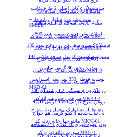
کابل اصلی 2 طرف تایپ c سامسونگ
چای هندوستان ساده 450g فامیلا
ست تیشرت و شلوار زنانه طرح
پودر سوخاری با ادویه 300g پنگوئن
SMILE
روغن زیتون تصفیه شده 500g اویلا
بلوز زنانه مجلسی مدل لمه کد MKL-1
کنسرو ماهی تن در روغن سویا 180g فامیلا
شال زنانه طرح برگ مدل MKS-01
بیسکوییت کرمدار ساقه طلایی 192g مینو
تیشرت طرح jack مدل MKJ-01
پودر دارچین 80 گرمی سانتین
شلوار مردانه لی کتان مدل MKT-0
نوشابه قوطی 330 سی سی اسپرایت
سرهمی جین دخترانه مدل تدی کد
MKB-01
اسپاگتی 1.2 رشته ای 700g زرماکرون
سرهمی جین پسرانه کد MKB-02
روغن سرخ کردنی 1350 گرمی فامیلا
تاپ شلوارک مخمل زنانه طرح happy
نی نبات ساده 1 کیلو گرمی هم خوان
مانتو چهارخانه زنانه کد MKM-01
پودر قهوه فوری 10 عددی 1*3 نسکافه
شورت زنانه توری کد MKS-01
بیسکوییت چمک سرای 276g آناتا