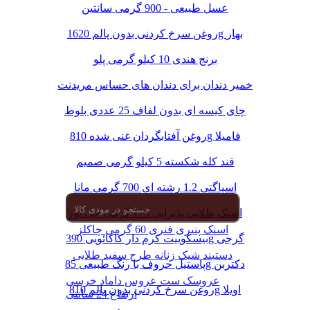
عسل طبیعی - 900 گرمی سانتین
روغن سرخ کردنی بدون پالم 1620g بهار
برنج هندی 10 کیلو گرمی پلو
خمیر دندان برای دندان های حساس مریدنت
چای کیسه ای بدون لفاف 25 عددی بلوط
روغن آفتابگردان غنی شده 810g فامیلا
قند کله شکسته 5 کیلو گرمی صمیم
اسپاگتی 1.2 رشته ای 700 گرمی مانا
اسنک طلایی پذیرایی 175 گرمی چی توز
اسنک پنیری فنری 60 گرمی چاکلز
بیسکوییت کرم دار کاکائویی 390g گرجی
دستبند شیک زنانه طرح سفید طلایی
پاستیل حروف با رنگ طبیعی 85g دکتربن
عروسک ست عروس داماد خرسی
روغن سرخ کردنی بدون پالم 810g اویلا
ارتفاع 24 سانتی