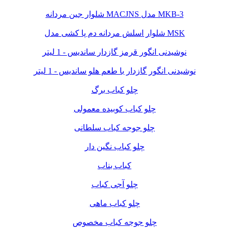
شلوار جین مردانه MACJNS مدل MKB-3
شلوار اسلش مردانه دم پا کشی مدل MSK
نوشیدنی انگور قرمز گازدار ساندیس - 1 لیتر
نوشیدنی انگور گازدار با طعم هلو ساندیس - 1 لیتر
چلو کباب برگ
چلو کباب کوبیده معمولی
چلو جوجه کباب سلطانی
چلو کباب نگین دار
کباب بناب
چلو آجی کباب
چلو کباب ماهی
چلو جوجه کباب مخصوص