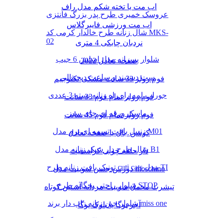
اب مت یا تخته شکم مدل راف
عروسک خمیری طرح پدر بزرگ فانتزی
اب مت ورزشی فایبرگلاس
شال زنانه طرح خالدار کرمی کد MKS-
02
نردبان چابکی 4 متری
شلوار پسرانه مدل اسلش 6 جیب
صفحه تعادل 2022
ست دستبند و ساعت دیجیتالی
فوم رولر 33 سانت مشکی تکنوجیم
جوراب لمه راه راه زنانه بسته 3 عددی
فوم رولر تمام فوم 33 سانت
ماسک ورقه ای چای سبز
فوم رولر تمام فوم 45 سانت
زنبیل بافت تسمه ای نرم مدل M01
کوشن بال یا صفحه تعادل
شال طرح دار شیک زنانه مدل B1
دار حلقه چوبی کراسفیت
تونیک بافت زنانه طرح cuti cats مدل TI
دورس جنس سوییت مدل moschino
شلوار راحتی بچگانه طرح STOP
تیشرت مخمل سوییت مردانه آستین کوتاه
شلوار جین زنانه زاپ دار برند miss one
آجر یوگا یا بلوک یوگا