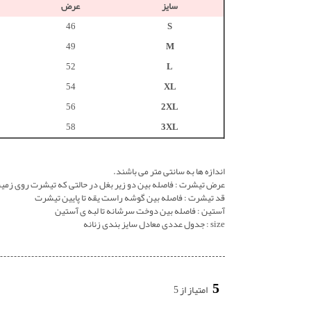
سایز
عرض
46
S
49
M
52
L
54
XL
56
2XL
58
3XL
اندازه ها به سانتی متر می باشند.
عرض تیشرت : فاصله بین دو زیر بغل در حالتی که تیشرت روی زمی
قد تیشرت : فاصله بین گوشه راست یقه تا پایین تیشرت
آستین : فاصله بین دوخت سرشانه تا لبه ی آستین
size : جدول عددی معادل سایز بندی زنانه
5
امتیاز از 5