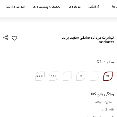
 ها
آرایشی
درباره ما
تخفیف و پیشنهاد ها
سوالی دارید؟
تیشرت مردانه مشکی سفید برند
madmext
سایز :
XL
XXXL
XXL
S
M
L
XL
ویژگی های کالا
آستین : کوتاه
یقه : گرد
جنس : سوپر نخ پنبه