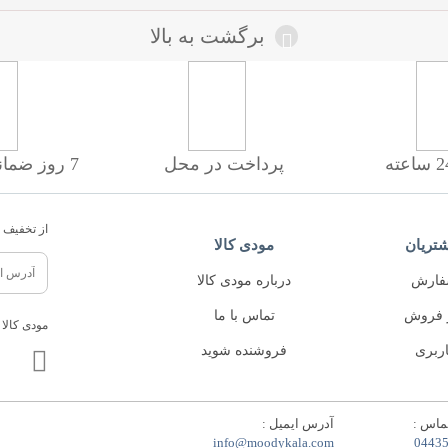
برگشت به بالا
پرداخت در محل
7 روز ضمانت بازگشت
از تخفیف ه
تریان
مودی کالا
فارش
درباره مودی کالا
 فروش
تماس با ما
مودی کالا 
ربری
فروشنده شوید
ماس :
آدرس ایمیل :
info@moodykala.com
0443