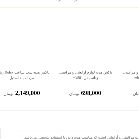
 و مراقبتی
باکس هدیه لوازم آرایشی و مراقبتی
باکس هدیه ست س
زنانه مدل mk801
مردانه بند استیل
2,149,000
698,000
مان
تومان
تومان
ت مراقبتی و آرایشی است که مناسب هدیه دادن یا استفاده شخصی می‌باشد.