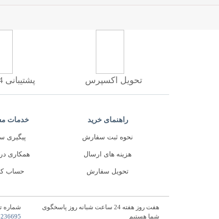
تحویل اکسپرس
پشتیبانی 24 ساعته
راهنمای خرید
خدمات مش
نحوه ثبت سفارش
پیگیری س
هزینه های ارسال
همکاری در
تحویل سفارش
حساب کا
هفت روز هفته 24 ساعت شبانه روز پاسخگوی
شماره ت
شما هستیم
5236695