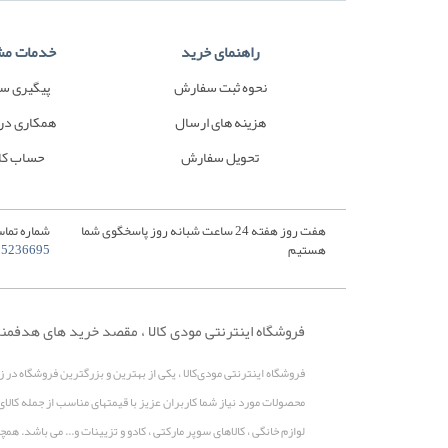
راهنمای خرید
خدمات مش
نحوه ثبت سفارش
پیگیری س
هزینه های ارسال
همکاری در
تحویل سفارش
حساب کا
هفت روز هفته 24 ساعت شبانه روز پاسخگوی شما
شماره تماس
هستیم
35236695
فروشگاه اینترنتی مودی کالا ، مقصد خرید های هدفمن
فروشگاه اینترنتی مودی‌کالا ، یکی از بهترین و بزرگترین فروشگاه در 
محصولات مورد نیاز شما کاربران عزیز با قیمتهای مناسب از جمله کالای
لوازم خانگی ، کالاهای سوپر مارکتی ، کادو و تزیینات و... می باشد. 