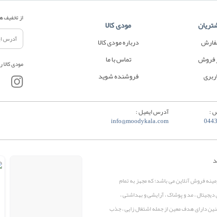
از تخفیف ها
تریان
مودی کالا
فارش
درباره مودی کالا
 فروش
تماس با ما
مودی کالا ر
ربری
فروشنده شوید
 :
آدرس ایمیل :
info@moodykala.com
044
د
زمینه فروش آنلاین می باشد؛ که مجهز به تمام
 دیجیتال ، مد و پوشاک ، آرایشی و بهداشتی ،
همچنین دارای هدف معین از جمله اشتغال زایی ، جذب