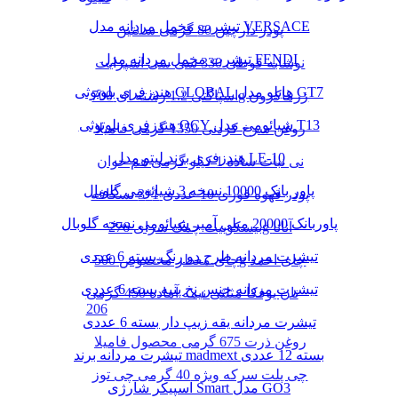
تیشرت مخمل مردانه مدل VERSACE
پودر دارچین 80 گرمی سانتین
تیشرت مخمل مردانه مدل FENDI
نوشابه قوطی 330 سی سی اسپرایت
هندزفری بلوتوثی GLOBAL هایلو مدل GT7
اسپاگتی 1.2 رشته ای 700g زرماکرون
هندزفری بلوتوثی QCY شیائومی مدل T13
روغن سرخ کردنی 1350 گرمی فامیلا
هندزفری برند لیتو مدل LE-10
نی نبات ساده 1 کیلو گرمی هم خوان
پاور بانک 10000 نسخه 3 شیائومی گلوبال
پودر قهوه فوری 10 عددی 1*3 نسکافه
پاوربانک 20000 میلی آمپر شیائومی نسخه گلوبال
بیسکوییت چمک سرای 276g آناتا
تیشرت مردانه طرح دو رنگ بسته 6 عددی
چای معطر مخصوص 500g چای احمد
تیشرت مردانه جنس نخ پنبه بسته 6 عددی
نان یوفکا مثلثی نیمه آماده 450 گرمی
206
تیشرت مردانه یقه زیپ دار بسته 6 عددی
روغن ذرت 675 گرمی محصول فامیلا
تیشرت مردانه برند madmext بسته 12 عددی
چی پلت سرکه ویژه 40 گرمی چی توز
اسپیکر شارژی Smart مدل GO3