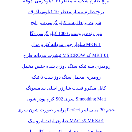
برنج طارم شکسته معطر 10 کیلوگرمی آذوقه
برنج طارم ممتاز معطر 10 کیلویی آذوقه
شربت پرتغال سه کیلو گرمی سن ایچ
پنیر رنده پروسس 1000 کیلو گرمی دگا
شلوار جین مردانه کنزو مدل MKB-1
تیشرت مردانه طرح MSICROW کد MKT-01
رومیزی سه تیکه سنگ دوزی شده جنس مخمل
رومیزی مخمل سنگ دوز ست ۵ تیکه
کابل میکرو فست شارژر اصلی سامسونگ
کرم پودر شون S02 سری Smoothing Matt
پرایمر صورت شون سری Perfect حجم 30 میلی لیتر
صابون لیفت ابرو مک MAC کد MKS-01
خط چشم نمدی لاین اکسپرس کالیستا