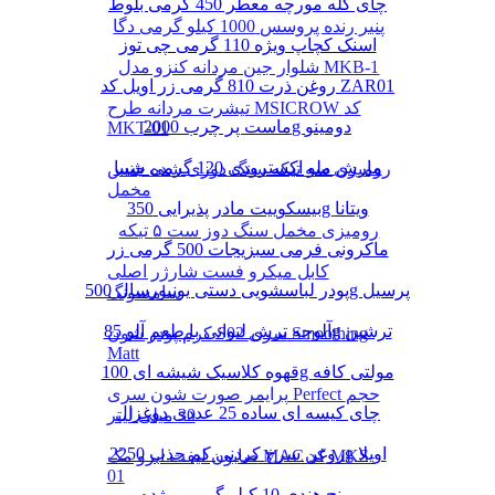
چای کله مورچه معطر 450 گرمی بلوط
پنیر رنده پروسس 1000 کیلو گرمی دگا
اسنک کچاپ ویژه 110 گرمی چی توز
شلوار جین مردانه کنزو مدل MKB-1
روغن ذرت 810 گرمی زر اویل کد ZAR01
تیشرت مردانه طرح MSICROW کد
ماست پر چرب 2000g دومینو
MKT-01
مارش ملو اکسترودی 120 گرمی شیبا
رومیزی سه تیکه سنگ دوزی شده جنس
مخمل
بیسکوییت مادر پذیرایی 350g ویتانا
رومیزی مخمل سنگ دوز ست ۵ تیکه
ماکرونی فرمی سبزیجات 500 گرمی زر
کابل میکرو فست شارژر اصلی
پودر لباسشویی دستی یونیورسال 500g پرسیل
سامسونگ
آلوچه ترش لیوانی با طعم آلو 85g ترشین
کرم پودر شون S02 سری Smoothing
Matt
قهوه کلاسیک شیشه ای 100g مولتی کافه
پرایمر صورت شون سری Perfect حجم
چای کیسه ای ساده 25 عددی دوغزال
30 میلی لیتر
روغن سرخ کردنی کم جذب 2250g اویلا
صابون لیفت ابرو مک MAC کد MKS-
01
برنج هندی 10 کیلو گرمی مژده