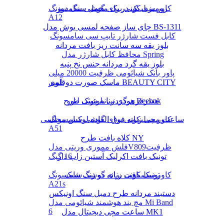
رومیزی یک در یک مخمل سنگ دوز
کاور سیلیکونی برای گوشی سامسونگ
A12
چای ساز صفحه لمسی بوش مدل BS-1311
کابل فست شارژر تایپ سی سامسونگ
بلوز یقه سه سانت ریز بافت مردانه
محافظ کابل شارژر مدل Spring
بلوز یقه گرد مردانه جنس نخ پنبه
پاور بانک شیائومی ظرفیت 20000 میلی
ماسک صورت دوقلوی BEAUTY CITY
آمپر
هودی زنانه شیک طرح Reebok
هندزفری گردنی بلوتوثی لنوو
کاور سیلیکونی برای گوشی سامسونگ
ساعت مچی زنانه فوق العاده لوکس مجلسی
A51
کلاه بافت طرح NY
فلش مموری وریتی مدلV809ظرفیت
16 گیگ
تونیک بافت اکرلیک آستین زاپ دار
تونیک بافت زنانه دو رنگ شیک
کاور سیلیکونی برای گوشی سامسونگ
A21s
دستبند مردانه طرح دمبل سنگ اونیکس
مچ بند هوشمند شیائومی مدل Mi Band
6
ساعت مچی دیجیتال مدل MK1