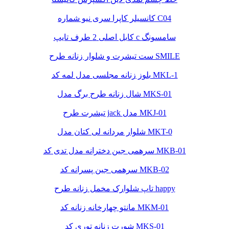
کانسیلر کاپرا سری نیو شماره C04
کابل اصلی 2 طرف تایپ c سامسونگ
ست تیشرت و شلوار زنانه طرح SMILE
بلوز زنانه مجلسی مدل لمه کد MKL-1
شال زنانه طرح برگ مدل MKS-01
تیشرت طرح jack مدل MKJ-01
شلوار مردانه لی کتان مدل MKT-0
سرهمی جین دخترانه مدل تدی کد MKB-01
سرهمی جین پسرانه کد MKB-02
تاپ شلوارک مخمل زنانه طرح happy
مانتو چهارخانه زنانه کد MKM-01
شورت زنانه توری کد MKS-01