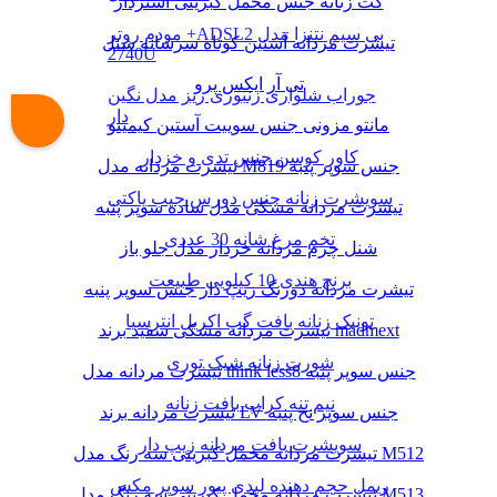
کت زنانه جنس مخمل کبریتی آستردار
مودم روتر +ADSL2 بی سیم نتنزا مدل
تیشرت مردانه آستین کوتاه سرشانه شنل
2740U
تی آر ایکس پرو
جوراب شلواری زنبوری ریز مدل نگین
دار
مانتو مزونی جنس سوییت آستین کیمینو
کاور کوسن جنس تدی و خزدار
تیشرت مردانه مدل M819 جنس سوپر پنبه
سویشرت زنانه جنس دورس جیب پاکتی
تیشرت مردانه مشکی مدل ساده سوپر پنبه
تخم مرغ شانه 30 عددی
شنل چرم مردانه خزدار مدل جلو باز
برنج هندی 10 کیلویی طبیعت
تیشرت مردانه دورنگ زیپ دار جنس سوپر پنبه
تونیک زنانه بافت گپ اکریل انترسیا
تیشرت مردانه مشکی سفید برند madmext
شورت زنانه شیک توری
تیشرت مردانه مدل think less8 جنس سوپر پنبه
نیم تنه کراپ بافت زنانه
تیشرت مردانه برند LV جنس سوپر نخ پنبه
سویشرت بافت مردانه زیپ دار
تیشرت مردانه مخمل کبریتی سه رنگ مدل M512
ریمل حجم دهنده لیدی پیور سوپر مکس
تیشرت مردانه مخمل کبریتی سه رنگ مدل M513