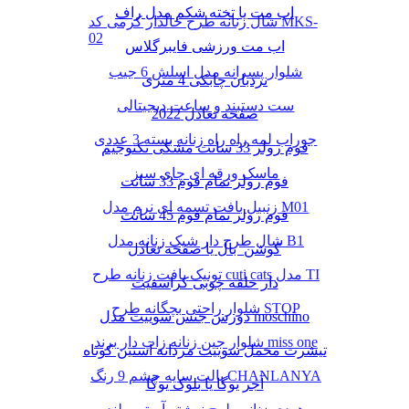
اب مت یا تخته شکم مدل راف
شال زنانه طرح خالدار کرمی کد MKS-
02
اب مت ورزشی فایبرگلاس
شلوار پسرانه مدل اسلش 6 جیب
نردبان چابکی 4 متری
ست دستبند و ساعت دیجیتالی
صفحه تعادل 2022
جوراب لمه راه راه زنانه بسته 3 عددی
فوم رولر 33 سانت مشکی تکنوجیم
ماسک ورقه ای چای سبز
فوم رولر تمام فوم 33 سانت
زنبیل بافت تسمه ای نرم مدل M01
فوم رولر تمام فوم 45 سانت
شال طرح دار شیک زنانه مدل B1
کوشن بال یا صفحه تعادل
تونیک بافت زنانه طرح cuti cats مدل TI
دار حلقه چوبی کراسفیت
شلوار راحتی بچگانه طرح STOP
دورس جنس سوییت مدل moschino
شلوار جین زنانه زاپ دار برند miss one
تیشرت مخمل سوییت مردانه آستین کوتاه
پالت سایه چشم 9 رنگ CHANLANYA
آجر یوگا یا بلوک یوگا