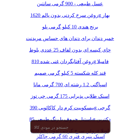
عسل طبیعی - 900 گرمی سانتین
روغن سرخ کردنی بدون پالم 1620g بهار
برنج هندی 10 کیلو گرمی پلو
خمیر دندان برای دندان های حساس مریدنت
چای کیسه ای بدون لفاف 25 عددی بلوط
روغن آفتابگردان غنی شده 810g فامیلا
قند کله شکسته 5 کیلو گرمی صمیم
اسپاگتی 1.2 رشته ای 700 گرمی مانا
اسنک طلایی پذیرایی 175 گرمی چی توز
بیسکوییت کرم دار کاکائویی 390g گرجی
پاستیل حروف با رنگ طبیعی 85g دکتربن
روغن سرخ کردنی بدون پالم 810g اویلا
اسنک پنیری فنری 60 گرمی چاکلز