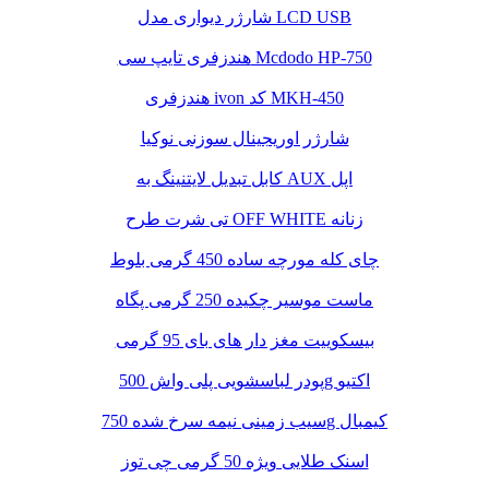
شارژر دیواری مدل LCD USB
هندزفری تایپ سی Mcdodo HP-750
هندزفری ivon کد MKH-450
شارژر اوریجینال سوزنی نوکیا
کابل تبدیل لایتنینگ به AUX اپل
تی شرت طرح OFF WHITE زنانه
چای کله مورچه ساده 450 گرمی بلوط
ماست موسیر چکیده 250 گرمی پگاه
بیسکوییت مغز دار های بای 95 گرمی
پودر لباسشویی پلی واش 500g اکتیو
سیب زمینی نیمه سرخ شده 750g کیمبال
اسنک طلایی ویژه 50 گرمی چی توز