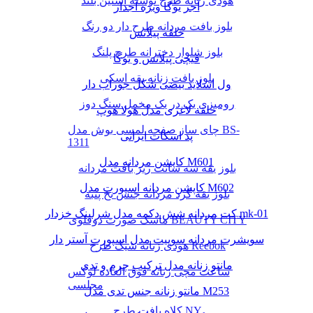
هودی زنانه طرح نوشته آستین بلند
آجر یوگا ویژه آجدار
بلوز بافت مردانه طرح دار دو رنگ
حلقه پیلاتس
بلوز شلوار دخترانه طرح پلنگ
قیچی پیلاتس و یوگا
بلوز بافت زنانه یقه اسکی
ول اسلاید بیضی شکل جوراب دار
رومیزی یک در یک مخمل سنگ دوز
حلقه لاغری مدل هولا هوپ
چای ساز صفحه لمسی بوش مدل BS-
پد اسکات ایرانی
1311
کاپشن مردانه مدل M601
بلوز یقه سه سانت ریز بافت مردانه
کاپشن مردانه اسپورت مدل M602
بلوز یقه گرد مردانه جنس نخ پنبه
کت مردانه شش دکمه مدل شرلینگ خزدار mk-01
ماسک صورت دوقلوی BEAUTY CITY
سویشرت مردانه سوییت مدل اسپورت آستر دار
هودی زنانه شیک طرح Reebok
مانتو زنانه مدل ترکیب چرم و تدی
ساعت مچی زنانه فوق العاده لوکس
مجلسی
مانتو زنانه جنس تدی مدل M253
کلاه بافت طرح NY