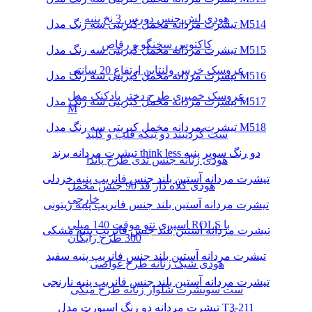
هودی لش جنس دورس 3 نخ پنبه
تیشرت مردانه مخمل کبریتی سه رنگ مدل M514
کاکتوس سخنگو و رقاص
تیشرت مردانه مخمل کبریتی سه رنگ مدل M515
عروسک خرس ولنتاین ارتفاع 20 سانتی
تیشرت مردانه مخمل کبریتی سه رنگ مدل M516
عروسک خمیری طرح دختر بادکنک مدل
تیشرت مردانه مخمل کبریتی سه رنگ مدل M517
M
تیشرت مردانه مخمل کبریتی سه رنگ مدل M518
ست گردنبند دو تیکه قلب و کلید
تیشرت مردانه برند think less دو رنگ سوپر پنبه
هودی زنانه جنس تدی طرح پاندا
تیشرت مردانه آستین بلند جنس فانریپ پنبه خردلی
هودی کلاه دار قد 90 جنس مخمل
خارجی
تیشرت مردانه آستین بلند جنس فانریپ پنبه زیتونی
اسپری تتو موقت 140 میلی ROLS با
تیشرت مردانه آستین بلند جنس فانریپ پنبه مشکی
300 طرح رایگان
تیشرت مردانه آستین بلند جنس فانریپ پنبه سفید
هودی شیک زنانه طرح غواصی
تیشرت مردانه آستین بلند جنس فانریپ پنبه نارنجی
ست سویشرت شلوار زنانه طرح میکی
تیشرت مردانه دو رنگ اسپورت مدل T3-211