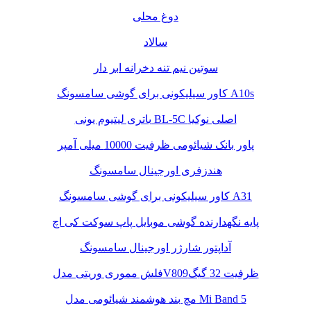
دوغ محلی
سالاد
سوتین نیم تنه دخرانه ابر دار
کاور سیلیکونی برای گوشی سامسونگ A10s
باتری لیتیوم یونی BL-5C اصلی نوکیا
پاور بانک شیائومی ظرفیت 10000 میلی آمپر
هندزفری اورجینال سامسونگ
کاور سیلیکونی برای گوشی سامسونگ A31
پایه نگهدارنده گوشی موبایل پاپ سوکت کی اچ
آداپتور شارژر اورجینال سامسونگ
فلش مموری وریتی مدلV809ظرفیت 32 گیگ
مچ بند هوشمند شیائومی مدل Mi Band 5