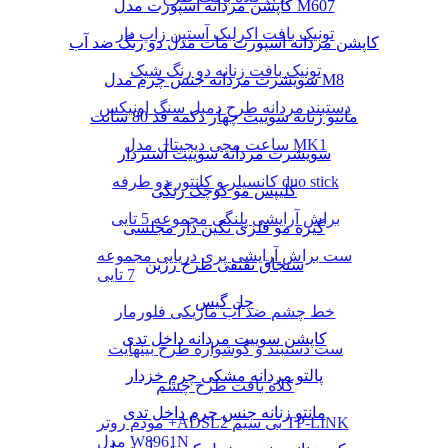
کاپشن مردانه اسپورت مدل M607
تونیک بافت اکرلیک آستین زاپ دار
کاپشن مردانه اسپورت مات مدل دو رنگ ضد آب
تونیک بافت زنانه دو رنگ شیک
سویشرت مردانه جنس چرم مدل M8
دستبند مردانه طرح دمبل سنگ اونیکس
مانتو زنانه سوییت چهار دکمه قد 80 سانت
ساعت مچی دیجیتال مدل MK1
سویشرت مردانه سوییت آستردار
کانسیلر و کانتور دو طرفه duo stick
کلیپس مو کوچک رنگی
براش آرایشی پلنگی مجموعه 5 تایی
گیره مو فلزی نگین دار مجلسی
ست براش آرایشی پری دریایی مجموعه
سنجاق تقتقی طرح رزین
7 تایی
چل گیس
خط چشم ضد آب ماژیکی فلورمار
کاپشن سوییت مردانه داخل تدی
ست دستبند و گوشواره طرح بینهایت
پالتو مردانه مشکی چرم خزدار
کلاه بافت طرح چشم
مانتو زنانه جنس چرم داخل تدی
مودم روتر +ADSL2 بی سیم TP-LINK
مدل W8961N