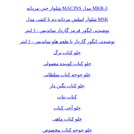
شلوار جین مردانه MACJNS مدل MKB-3
شلوار اسلش مردانه دم پا کشی مدل MSK
نوشیدنی انگور قرمز گازدار ساندیس - 1 لیتر
نوشیدنی انگور گازدار با طعم هلو ساندیس - 1 لیتر
چلو کباب برگ
چلو کباب کوبیده معمولی
چلو جوجه کباب سلطانی
چلو کباب نگین دار
کباب بناب
چلو آجی کباب
چلو کباب ماهی
چلو جوجه کباب مخصوص