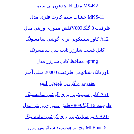
هدفون بی سیم Jbl مدل MS-K2
خشاب سیم کارت فلزی مدل MKS-11
فلش مموری وریتی مدلV809ظرفیت 8 گیگ
کاور سیلیکونی برای گوشی سامسونگ A12
کابل فست شارژر تایپ سی سامسونگ
محافظ کابل شارژر مدل Spring
پاور بانک شیائومی ظرفیت 20000 میلی آمپر
هندزفری گردنی بلوتوثی لنوو
کاور سیلیکونی برای گوشی سامسونگ A51
فلش مموری وریتی مدلV809ظرفیت 16 گیگ
کاور سیلیکونی برای گوشی سامسونگ A21s
مچ بند هوشمند شیائومی مدل Mi Band 6