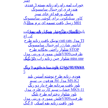
آمپر
جوراب لمه راه راه زنانه بسته 3 عددی
هندزفری اورجینال سامسونگ
ماسک ورقه ای چای سبز
کاور سیلیکونی برای گوشی سامسونگ
A31
زنبیل بافت تسمه ای نرم مدل M01
پایه نگهدارنده گوشی موبایل پاپ سوکت
شال طرح دار شیک زنانه مدل B1
کی اچ
تونیک بافت زنانه طرح cuti cats مدل TI
آداپتور شارژر اورجینال سامسونگ
شلوار راحتی بچگانه طرح STOP
فلش مموری وریتی مدلV809ظرفیت
شلوار جین زنانه زاپ دار برند miss one
32 گیگ
پالت سایه چشم 9 رنگ CHANLANYA
مچ بند هوشمند شیائومی مدل Mi Band
5
هودی زنانه طرح نوشته آستین بلند
هدفون بی سیم Jbl مدل MS-K2
بلوز بافت مردانه طرح دار دو رنگ
خشاب سیم کارت فلزی مدل MKS-11
بلوز شلوار دخترانه طرح پلنگ
فلش مموری وریتی مدلV809ظرفیت
بلوز بافت زنانه یقه اسکی
8 گیگ