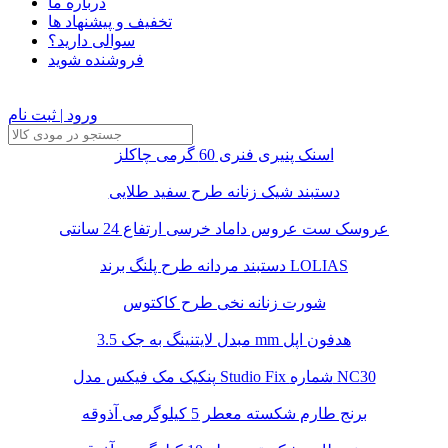
درباره ما
تخفیف و پیشنهاد ها
سوالی دارید؟
فروشنده شوید
ورود | ثبت نام
اسنک پنیری فنری 60 گرمی چاکلز
دستبند شیک زنانه طرح سفید طلایی
عروسک ست عروس داماد خرسی ارتفاع 24 سانتی
دستبند مردانه طرح پلنگ برند LOLIAS
شورت زنانه نخی طرح کاکتوس
مبدل لایتنینگ به جک 3.5 mm هدفون اپل
پنکیک مک فیکس مدل Studio Fix شماره NC30
برنج طارم شکسته معطر 5 کیلوگرمی آذوقه