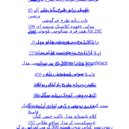
تونیک زنانه طرح نگین دار
آلوچه ترش لیوانی با طعم آلو 85g
ترشین
تاپ زنانه طرح خرگوشی
قهوه کلاسیک شیشه ای 100g مولتی
هندزفری شیائومی بلوتوثی مدل Air 2SE
کافه
مچ بند هوشمند هایلو مدل LS02
چای کیسه ای ساده 25 عددی دوغزال
مچ بند هوشمند هایلو مدل GST
روغن سرخ کردنی کم جذب 2250g اویلا
مچ بند شیائومی مدل Mibro Color SmartWatch
برنج هندی 10 کیلو گرمی مژده
سوتین اسفنجی زنانه
چای هندوستان ساده 450g فامیلا
تیشرت زنانه طرح بادکنکی پولکی
پودر سوخاری با ادویه 300g پنگوئن
کیف دوشی کوچک زنانه سگک دار
روغن زیتون تصفیه شده 500g اویلا
ست کیف رو دوشی و کیف لوازم آرایشی گلدار
کنسرو ماهی تن در روغن سویا 180g
فامیلا
کلاه تابستانه مدل باکت جنس کتان
بیسکوییت کرمدار ساقه طلایی 192g
زیتون سبز کبابی بدون هسته 900 گرمی لوراس ترک
مینو