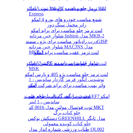
لنت ترمز جلو مناسب پژو 206 تیپ 5 امکو
ریمل حجم دهنده کالیستا بیوتی مدل BB
Express
شمع مناسب خودرو های یورو 4 امکو
رانر مخمل سنگ دوز
لنت ترمز جلو مناسب برای پراید امکو
شلوار جین مردانه fashion مدل MKB-2
درب رادیاتور مناسب برای پژو ، سمندGISP
شلوار جین مردانه MACJNS مدل
MKB-3
لنت ترمز عقب مناسب پراید امکو
شلوار اسلش مردانه دم پا کشی مدل
لنت ترمز جلو مناسب سمند کالیبر57 امکو
MSK
لنت ترمز جلو مناسب پژو 405 و پارس امکو
نوشیدنی انگور قرمز گازدار ساندیس - 1
لیتر
واتر پمپ مناسب برای پراید شرکت امکو
نوشیدنی انگور گازدار با طعم هلو
لنت ترمز عقب مناسب برای سمند EF7 امکو
ساندیس - 1 لیتر
توپ فوتسال مولتن مدل 0016 کد MKT
چلو کباب برگ
دستکش بوکس GREENHILL مدل تایگر
چلو کباب کوبیده معمولی
طناب ورزشی شماره انداز مدل QL002