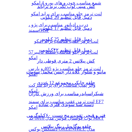
شمع مناسب خودرو های یورو 4 امکو
کش مینی لوپ تکی برند تراباند
لنت ترمز جلو مناسب برای پراید امکو
دمبل قابل تنظیم 20 کیلویی
درب رادیاتور مناسب برای پژو ،
دمبل قابل تنظیم 17 کیلویی
سمندGISP
دمبل قابل تنظیم 25 کیلویی
لنت ترمز عقب مناسب پراید امکو
دمبل قابل تنظیم ۴۲کیلویی
لنت ترمز جلو مناسب سمند کالیبر57
امکو
کش پیلاتس 2 متری قوطی دار
لنت ترمز جلو مناسب پژو 405 و پارس
مانتو و شلوار کلاه دار جنس مخمل سوییت
امکو
حلقه چابکی مجموعه 12 عددی
واتر پمپ مناسب برای پراید شرکت
امکو
شیکراسپایدرمناسب برای ورزش کاران
لنت ترمز عقب مناسب برای سمند EF7
دسته شنا سوئدی فلزی ساده
امکو
فنر و قیچی تقویت مچ دست ۶۰کیلوگرمی
توپ فوتسال مولتن مدل 0016 کد MKT
حلقه یوگا ویل رینگ پیلاتس
دستکش بوکس GREENHILL مدل