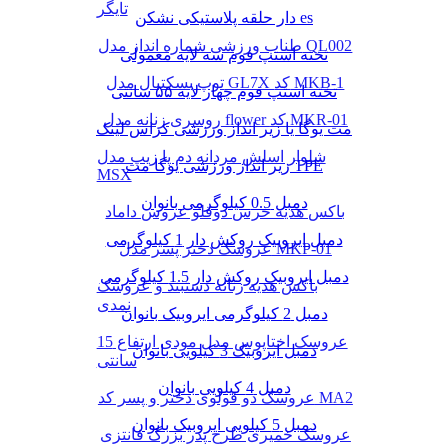
تایگر
دار حلقه پلاستیکی نشکن es
طناب ورزشی شماره انداز مدل QL002
تخته استپ فوم سه لایه معمولی
توپ بسکتبال مدل GL7X کد MKB-1
تخته استپ فوم چهار لایه ۵۵ سانتی
روسری زنانه مدل flower کد MKR-01
مت یوگا یا زیر انداز ورزشی کراس لینک
شلوار اسلش مردانه دم پا زیپ مدل
زیر انداز ورزشی یوگا مت TPE
MSX
دمبل 0.5 کیلوگرمی بانوان
باکس هدیه خرس دوقلو عروس داماد
دمبل ایروبیک روکش‌ دار 1 کیلوگرمی
عروسک دختر پسر مدل MKP-01
دمبل ایروبیک روکش‌ دار 1.5 کیلوگرمی
باکس هدیه زنانه دستبند و عروسک
نمدی
دمبل 2 کیلوگرمی ایروبیک بانوان
عروسک اختاپوس مدل مودی ارتفاع 15
دمبل ایروبیک 3 کیلویی بانوان
سانتی
دمبل 4 کیلویی بانوان
عروسک دو قولوی دختر و پسر کد MA2
دمبل 5 کیلویی ایروبیک بانوان
عروسک خمیری طرح پدر بزرگ فانتزی