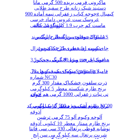
ماکرونی فرمی بریده 500 گرمی مانا
دستبند شیک زنانه طرح سفید طلایی
جوجه کباب زعفرانی نیمه آماده 900g کیمبال
عروسک ست عروس داماد خرسی
ماست کم چرب 1.9 کیلو گرمی کاله
ارتفاع 24 سانتی
دستبند مردانه طرح پلنگ برند LOLIAS
مسواک دوقلوی بزرگسال پاتریکس
چای کیسه ای عطری 25 عددی دوغزال
شورت زنانه نخی طرح کاکتوس
مبدل لایتنینگ به جک 3.5 mm هدفون اپل
اسنک چرخی ویژه 80 گرمی چی توز
دمنوش میوه ای سیب و هل 70g فامیلا
پنکیک مک فیکس مدل Studio Fix
شماره NC30
ذرت سلفون خشکپاک مقدار 300 گرم
برنج طارم شکسته معطر 5 کیلوگرمی
نی نبات زعفرانی 1000 گرمی هم خوان
آذوقه
رشته آشی ویژه 500 گرمی انسی کد NC00
برنج طارم شکسته معطر 10 کیلوگرمی
آذوقه
آلوچه وکیوم آلو 75 گرمی ترشین
برنج طارم ممتاز معطر 10 کیلویی آذوقه
نوشابه قوطی پرتغالی 330 سی سی فانتا
شربت پرتغال سه کیلو گرمی سن ایچ