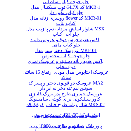
چلو جوجه کباب سلطانی
توپ بسکتبال مدل GL7X کد MKB-1
چلو کباب نگین دار
روسری زنانه مدل flower کد MKR-01
کباب بناب
شلوار اسلش مردانه دم پا زیپ مدل MSX
چلو آجی کباب
باکس هدیه خرس دوقلو عروس داماد
چلو کباب ماهی
عروسک دختر پسر مدل MKP-01
چلو جوجه کباب مخصوص
باکس هدیه زنانه دستبند و عروسک نمدی
دوغ محلی
عروسک اختاپوس مدل مودی ارتفاع 15 سانتی
سالاد
عروسک دو قولوی دختر و پسر کد MA2
سوتین نیم تنه دخرانه ابر دار
عروسک خمیری طرح پدر بزرگ فانتزی
کاور سیلیکونی برای گوشی سامسونگ
A10s
شال زنانه طرح خالدار کرمی کد MKS-02
باتری لیتیوم یونی BL-5C اصلی نوکیا
شلوار پسرانه مدل اسلش 6 جیب
پاور بانک شیائومی ظرفیت 10000 میلی
ست دستبند و ساعت دیجیتالی