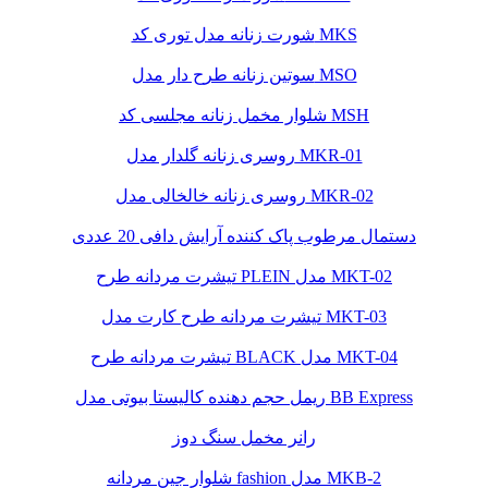
شورت زنانه مدل توری کد MKS
سوتین زنانه طرح دار مدل MSO
شلوار مخمل زنانه مجلسی کد MSH
روسری زنانه گلدار مدل MKR-01
روسری زنانه خالخالی مدل MKR-02
دستمال مرطوب پاک کننده آرایش دافی 20 عددی
تیشرت مردانه طرح PLEIN مدل MKT-02
تیشرت مردانه طرح کارت مدل MKT-03
تیشرت مردانه طرح BLACK مدل MKT-04
ریمل حجم دهنده کالیستا بیوتی مدل BB Express
رانر مخمل سنگ دوز
شلوار جین مردانه fashion مدل MKB-2