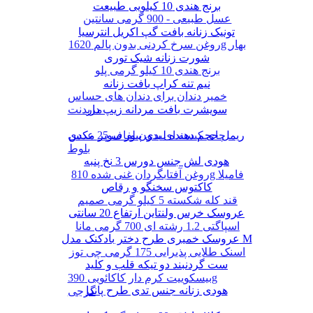
برنج هندی 10 کیلویی طبیعت
عسل طبیعی - 900 گرمی سانتین
تونیک زنانه بافت گپ اکریل انترسیا
روغن سرخ کردنی بدون پالم 1620g بهار
شورت زنانه شیک توری
برنج هندی 10 کیلو گرمی پلو
نیم تنه کراپ بافت زنانه
خمیر دندان برای دندان های حساس
سویشرت بافت مردانه زیپ دار
مریدنت
ریمل حجم دهنده لیدی پیور سوپر مکس
چای کیسه ای بدون لفاف 25 عددی
بلوط
هودی لش جنس دورس 3 نخ پنبه
روغن آفتابگردان غنی شده 810g فامیلا
کاکتوس سخنگو و رقاص
قند کله شکسته 5 کیلو گرمی صمیم
عروسک خرس ولنتاین ارتفاع 20 سانتی
اسپاگتی 1.2 رشته ای 700 گرمی مانا
عروسک خمیری طرح دختر بادکنک مدل M
اسنک طلایی پذیرایی 175 گرمی چی توز
ست گردنبند دو تیکه قلب و کلید
بیسکوییت کرم دار کاکائویی 390g
هودی زنانه جنس تدی طرح پاندا
گرجی