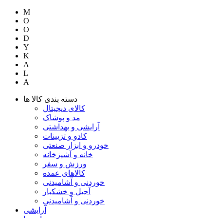
M
O
O
D
Y
K
A
L
A
دسته بندی کالا ها
کالای دیجیتال
مد و پوشاک
آرایشی و بهداشتی
کادو و تزیینات
خودرو و ابزار صنعتی
خانه و آشپزخانه
ورزش و سفر
کالاهای عمده
خوردنی و آشامیدنی
آجیل و خشکبار
خوردنی و آشامیدنی
آرایشی