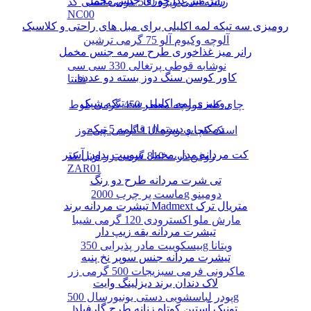
رانر میز غذا خوری جنس مخمل
رشته آشی ویژه 500 گرمی انسی کد
NC00
رومیزی سه تیکه لمه اکلیلی برای مبل های راحتی و کلاسیک
آلوچه وکیوم آلو 75 گرمی ترشین
رانر میز غذاخوری طرح سرمه جنس مخمل
نوشابه قوطی پرتغالی 330 سی سی
کاور کوسن سنگ دوز بسته دو عددی
فانتا
رومیزی لمه اکلیلی سه تیکه شیک
چای کله مورچه معطر 450 گرمی بلوط
دمکنی و دستمال قابلمه 5 تیکه
اسنک کچاپ ویژه 110 گرمی چی توز
کت مردانه مدل مخمل سوییت بدون آستر
روغن ذرت 810 گرمی زر اویل کد
ZAR01
تی شرت مردانه طرح دو رنگ
ماست پر چرب 2000g دومینو
تیشرت مردانه برند Madmext متریال ترک
مارش ملو اکسترودی 120 گرمی شیبا
تیشرت مردانه یقه زیپ دار
بیسکوییت مادر پذیرایی 350g ویتانا
تیشرت مردانه جنس سوپر نخ پنبه
ماکرونی فرمی سبزیجات 500 گرمی زر
لاک دندان برند دیزلینگ وایت
پودر لباسشویی دستی یونیورسال 500g
تونیک آستین کوتاه زنانه طرح گارفیلد
پرسیل