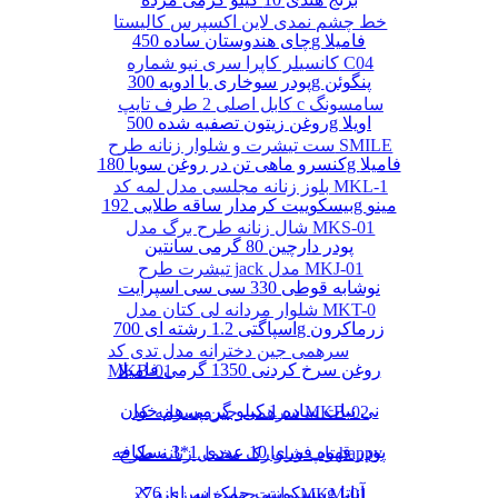
خط چشم نمدی لاین اکسپرس کالیستا
چای هندوستان ساده 450g فامیلا
کانسیلر کاپرا سری نیو شماره C04
پودر سوخاری با ادویه 300g پنگوئن
کابل اصلی 2 طرف تایپ c سامسونگ
روغن زیتون تصفیه شده 500g اویلا
ست تیشرت و شلوار زنانه طرح SMILE
کنسرو ماهی تن در روغن سویا 180g فامیلا
بلوز زنانه مجلسی مدل لمه کد MKL-1
بیسکوییت کرمدار ساقه طلایی 192g مینو
شال زنانه طرح برگ مدل MKS-01
پودر دارچین 80 گرمی سانتین
تیشرت طرح jack مدل MKJ-01
نوشابه قوطی 330 سی سی اسپرایت
شلوار مردانه لی کتان مدل MKT-0
اسپاگتی 1.2 رشته ای 700g زرماکرون
سرهمی جین دخترانه مدل تدی کد
روغن سرخ کردنی 1350 گرمی فامیلا
MKB-01
نی نبات ساده 1 کیلو گرمی هم خوان
سرهمی جین پسرانه کد MKB-02
پودر قهوه فوری 10 عددی 1*3 نسکافه
تاپ شلوارک مخمل زنانه طرح happy
بیسکوییت چمک سرای 276g آناتا
مانتو چهارخانه زنانه کد MKM-01