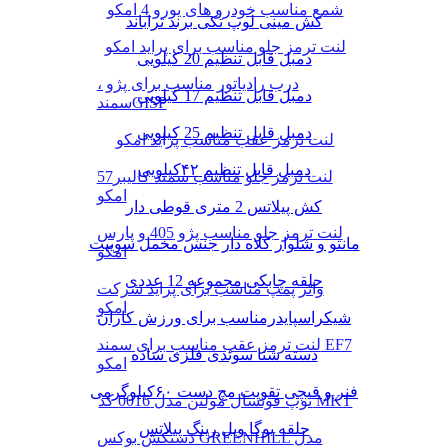
شمع مناسب خودرو های یورو 4 امکو
کش مینی لوپ تکی برند تراباند
لنت ترمز جلو مناسب برای پراید امکو
دمبل قابل تنظیم 20 کیلویی
درب رادیاتور مناسب برای پژو ،
دمبل قابل تنظیم 17 کیلویی
سمندGISP
دمبل قابل تنظیم 25 کیلویی
لنت ترمز عقب مناسب پراید امکو
دمبل قابل تنظیم ۴۲کیلویی
لنت ترمز جلو مناسب سمند کالیبر57
امکو
کش پیلاتس 2 متری قوطی دار
لنت ترمز جلو مناسب پژو 405 و پارس
مانتو و شلوار کلاه دار جنس مخمل سوییت
امکو
حلقه چابکی مجموعه 12 عددی
واتر پمپ مناسب برای پراید شرکت
امکو
شیکراسپایدرمناسب برای ورزش کاران
لنت ترمز عقب مناسب برای سمند EF7
دسته شنا سوئدی فلزی ساده
امکو
فنر و قیچی تقویت مچ دست ۶۰کیلوگرمی
توپ فوتسال مولتن مدل 0016 کد MKT
حلقه یوگا ویل رینگ پیلاتس
دستکش بوکس GREENHILL مدل