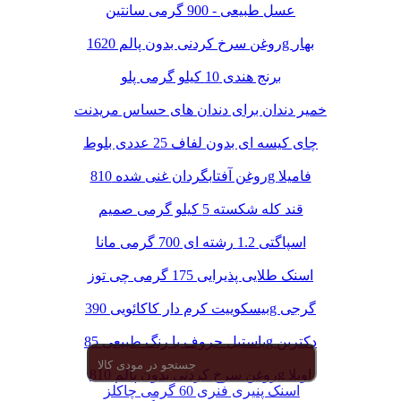
عسل طبیعی - 900 گرمی سانتین
روغن سرخ کردنی بدون پالم 1620g بهار
برنج هندی 10 کیلو گرمی پلو
خمیر دندان برای دندان های حساس مریدنت
چای کیسه ای بدون لفاف 25 عددی بلوط
روغن آفتابگردان غنی شده 810g فامیلا
قند کله شکسته 5 کیلو گرمی صمیم
اسپاگتی 1.2 رشته ای 700 گرمی مانا
اسنک طلایی پذیرایی 175 گرمی چی توز
بیسکوییت کرم دار کاکائویی 390g گرجی
پاستیل حروف با رنگ طبیعی 85g دکتربن
روغن سرخ کردنی بدون پالم 810g اویلا
اسنک پنیری فنری 60 گرمی چاکلز