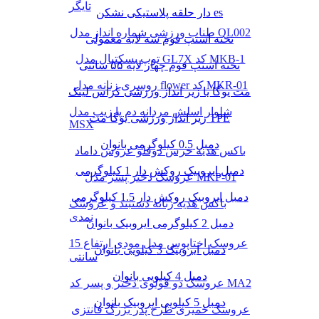
تایگر
دار حلقه پلاستیکی نشکن es
طناب ورزشی شماره انداز مدل QL002
تخته استپ فوم سه لایه معمولی
توپ بسکتبال مدل GL7X کد MKB-1
تخته استپ فوم چهار لایه ۵۵ سانتی
روسری زنانه مدل flower کد MKR-01
مت یوگا یا زیر انداز ورزشی کراس لینک
شلوار اسلش مردانه دم پا زیپ مدل
زیر انداز ورزشی یوگا مت TPE
MSX
دمبل 0.5 کیلوگرمی بانوان
باکس هدیه خرس دوقلو عروس داماد
دمبل ایروبیک روکش‌ دار 1 کیلوگرمی
عروسک دختر پسر مدل MKP-01
دمبل ایروبیک روکش‌ دار 1.5 کیلوگرمی
باکس هدیه زنانه دستبند و عروسک
نمدی
دمبل 2 کیلوگرمی ایروبیک بانوان
عروسک اختاپوس مدل مودی ارتفاع 15
دمبل ایروبیک 3 کیلویی بانوان
سانتی
دمبل 4 کیلویی بانوان
عروسک دو قولوی دختر و پسر کد MA2
دمبل 5 کیلویی ایروبیک بانوان
عروسک خمیری طرح پدر بزرگ فانتزی