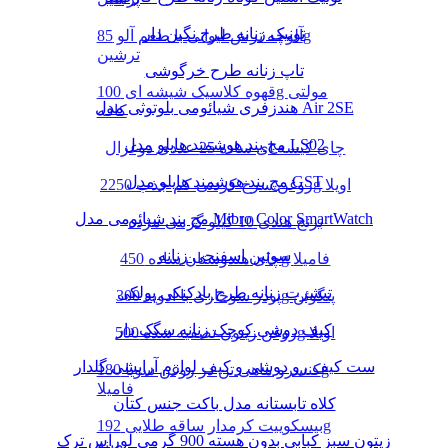
تونیک زنانه طرح نگین دار
آلوچه ترش لیوانی با طعم آلو 85g
ترشین
تاپ زنانه طرح خرگوشی
قهوه کلاسیک شیشه ای 100g مولتی
هندزفری شیائومی بلوتوثی مدل Air 2SE
کافه
مچ بند هوشمند هایلو مدل LS02
چای کیسه ای ساده 25 عددی دوغزال
مچ بند هوشمند هایلو مدل GST
روغن سرخ کردنی کم جذب 2250g اویلا
مچ بند شیائومی مدل Mibro Color SmartWatch
برنج هندی 10 کیلو گرمی مژده
سوتین اسفنجی زنانه
چای هندوستان ساده 450g فامیلا
تیشرت زنانه طرح بادکنکی پولکی
پودر سوخاری با ادویه 300g پنگوئن
کیف دوشی کوچک زنانه سگک دار
روغن زیتون تصفیه شده 500g اویلا
ست کیف رو دوشی و کیف لوازم آرایشی گلدار
کنسرو ماهی تن در روغن سویا 180g
فامیلا
کلاه تابستانه مدل باکت جنس کتان
بیسکوییت کرمدار ساقه طلایی 192g
زیتون سبز کبابی بدون هسته 900 گرمی لوراس ترک
مینو