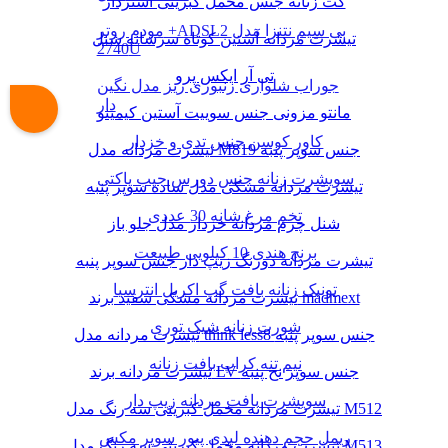
کت زنانه جنس مخمل کبریتی آستردار
مودم روتر +ADSL2 بی سیم نتنزا مدل
تیشرت مردانه آستین کوتاه سرشانه شنل
2740U
تی آر ایکس پرو
جوراب شلواری زنبوری ریز مدل نگین
دار
مانتو مزونی جنس سوییت آستین کیمینو
کاور کوسن جنس تدی و خزدار
تیشرت مردانه مدل M819 جنس سوپر پنبه
سویشرت زنانه جنس دورس جیب پاکتی
تیشرت مردانه مشکی مدل ساده سوپر پنبه
تخم مرغ شانه 30 عددی
شنل چرم مردانه خزدار مدل جلو باز
برنج هندی 10 کیلویی طبیعت
تیشرت مردانه دورنگ زیپ دار جنس سوپر پنبه
تونیک زنانه بافت گپ اکریل انترسیا
تیشرت مردانه مشکی سفید برند madmext
شورت زنانه شیک توری
تیشرت مردانه مدل think less8 جنس سوپر پنبه
نیم تنه کراپ بافت زنانه
تیشرت مردانه برند LV جنس سوپر نخ پنبه
سویشرت بافت مردانه زیپ دار
تیشرت مردانه مخمل کبریتی سه رنگ مدل M512
ریمل حجم دهنده لیدی پیور سوپر مکس
تیشرت مردانه مخمل کبریتی سه رنگ مدل M513