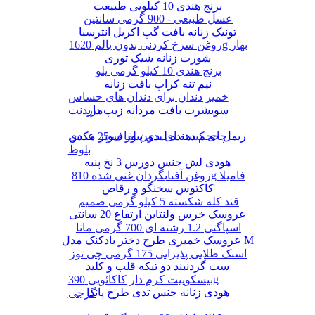
برنج هندی 10 کیلویی طبیعت
عسل طبیعی - 900 گرمی سانتین
تونیک زنانه بافت گپ اکریل انترسیا
روغن سرخ کردنی بدون پالم 1620g بهار
شورت زنانه شیک توری
برنج هندی 10 کیلو گرمی پلو
نیم تنه کراپ بافت زنانه
خمیر دندان برای دندان های حساس
سویشرت بافت مردانه زیپ دار
مریدنت
ریمل حجم دهنده لیدی پیور سوپر مکس
چای کیسه ای بدون لفاف 25 عددی
بلوط
هودی لش جنس دورس 3 نخ پنبه
روغن آفتابگردان غنی شده 810g فامیلا
کاکتوس سخنگو و رقاص
قند کله شکسته 5 کیلو گرمی صمیم
عروسک خرس ولنتاین ارتفاع 20 سانتی
اسپاگتی 1.2 رشته ای 700 گرمی مانا
عروسک خمیری طرح دختر بادکنک مدل M
اسنک طلایی پذیرایی 175 گرمی چی توز
ست گردنبند دو تیکه قلب و کلید
بیسکوییت کرم دار کاکائویی 390g
هودی زنانه جنس تدی طرح پاندا
گرجی