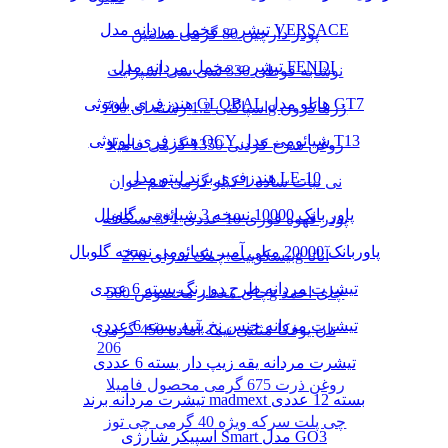
تیشرت مخمل مردانه مدل VERSACE
پودر دارچین 80 گرمی سانتین
تیشرت مخمل مردانه مدل FENDI
نوشابه قوطی 330 سی سی اسپرایت
هندزفری بلوتوثی GLOBAL هایلو مدل GT7
اسپاگتی 1.2 رشته ای 700g زرماکرون
هندزفری بلوتوثی QCY شیائومی مدل T13
روغن سرخ کردنی 1350 گرمی فامیلا
هندزفری برند لیتو مدل LE-10
نی نبات ساده 1 کیلو گرمی هم خوان
پاور بانک 10000 نسخه 3 شیائومی گلوبال
پودر قهوه فوری 10 عددی 1*3 نسکافه
پاوربانک 20000 میلی آمپر شیائومی نسخه گلوبال
بیسکوییت چمک سرای 276g آناتا
تیشرت مردانه طرح دو رنگ بسته 6 عددی
چای معطر مخصوص 500g چای احمد
تیشرت مردانه جنس نخ پنبه بسته 6 عددی
نان یوفکا مثلثی نیمه آماده 450 گرمی
206
تیشرت مردانه یقه زیپ دار بسته 6 عددی
روغن ذرت 675 گرمی محصول فامیلا
تیشرت مردانه برند madmext بسته 12 عددی
چی پلت سرکه ویژه 40 گرمی چی توز
اسپیکر شارژی Smart مدل GO3