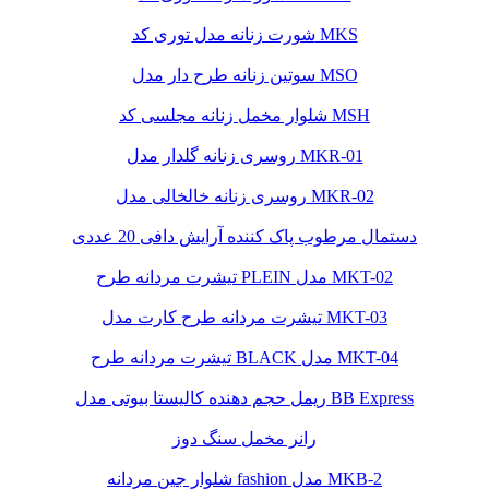
شورت زنانه مدل توری کد MKS
سوتین زنانه طرح دار مدل MSO
شلوار مخمل زنانه مجلسی کد MSH
روسری زنانه گلدار مدل MKR-01
روسری زنانه خالخالی مدل MKR-02
دستمال مرطوب پاک کننده آرایش دافی 20 عددی
تیشرت مردانه طرح PLEIN مدل MKT-02
تیشرت مردانه طرح کارت مدل MKT-03
تیشرت مردانه طرح BLACK مدل MKT-04
ریمل حجم دهنده کالیستا بیوتی مدل BB Express
رانر مخمل سنگ دوز
شلوار جین مردانه fashion مدل MKB-2