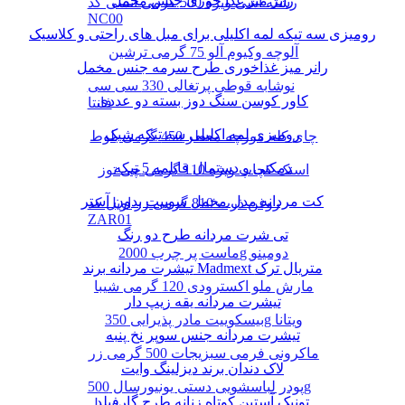
رانر میز غذا خوری جنس مخمل
رشته آشی ویژه 500 گرمی انسی کد
NC00
رومیزی سه تیکه لمه اکلیلی برای مبل های راحتی و کلاسیک
آلوچه وکیوم آلو 75 گرمی ترشین
رانر میز غذاخوری طرح سرمه جنس مخمل
نوشابه قوطی پرتغالی 330 سی سی
کاور کوسن سنگ دوز بسته دو عددی
فانتا
رومیزی لمه اکلیلی سه تیکه شیک
چای کله مورچه معطر 450 گرمی بلوط
دمکنی و دستمال قابلمه 5 تیکه
اسنک کچاپ ویژه 110 گرمی چی توز
کت مردانه مدل مخمل سوییت بدون آستر
روغن ذرت 810 گرمی زر اویل کد
ZAR01
تی شرت مردانه طرح دو رنگ
ماست پر چرب 2000g دومینو
تیشرت مردانه برند Madmext متریال ترک
مارش ملو اکسترودی 120 گرمی شیبا
تیشرت مردانه یقه زیپ دار
بیسکوییت مادر پذیرایی 350g ویتانا
تیشرت مردانه جنس سوپر نخ پنبه
ماکرونی فرمی سبزیجات 500 گرمی زر
لاک دندان برند دیزلینگ وایت
پودر لباسشویی دستی یونیورسال 500g
تونیک آستین کوتاه زنانه طرح گارفیلد
پرسیل