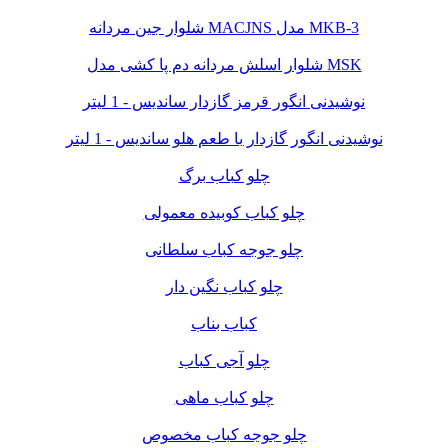
شلوار جین مردانه MACJNS مدل MKB-3
شلوار اسلش مردانه دم پا کشی مدل MSK
نوشیدنی انگور قرمز گازدار ساندیس - 1 لیتر
نوشیدنی انگور گازدار با طعم هلو ساندیس - 1 لیتر
چلو کباب برگ
چلو کباب کوبیده معمولی
چلو جوجه کباب سلطانی
چلو کباب نگین دار
کباب بناب
چلو آجی کباب
چلو کباب ماهی
چلو جوجه کباب مخصوص