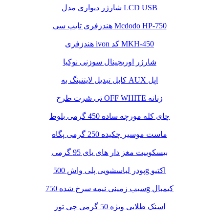
شارژر دیواری مدل LCD USB
هندزفری تایپ سی Mcdodo HP-750
هندزفری ivon کد MKH-450
شارژر اوریجینال سوزنی نوکیا
کابل تبدیل لایتنینگ به AUX اپل
تی شرت طرح OFF WHITE زنانه
چای کله مورچه ساده 450 گرمی بلوط
ماست موسیر چکیده 250 گرمی پگاه
بیسکوییت مغز دار های بای 95 گرمی
پودر لباسشویی پلی واش 500g اکتیو
سیب زمینی نیمه سرخ شده 750g کیمبال
اسنک طلایی ویژه 50 گرمی چی توز