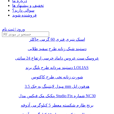
درباره ما
تخفیف و پیشنهاد ها
سوالی دارید؟
فروشنده شوید
ورود | ثبت نام
اسنک پنیری فنری 60 گرمی چاکلز
دستبند شیک زنانه طرح سفید طلایی
عروسک ست عروس داماد خرسی ارتفاع 24 سانتی
دستبند مردانه طرح پلنگ برند LOLIAS
شورت زنانه نخی طرح کاکتوس
مبدل لایتنینگ به جک 3.5 mm هدفون اپل
پنکیک مک فیکس مدل Studio Fix شماره NC30
برنج طارم شکسته معطر 5 کیلوگرمی آذوقه