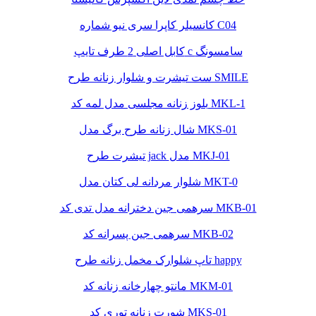
کانسیلر کاپرا سری نیو شماره C04
کابل اصلی 2 طرف تایپ c سامسونگ
ست تیشرت و شلوار زنانه طرح SMILE
بلوز زنانه مجلسی مدل لمه کد MKL-1
شال زنانه طرح برگ مدل MKS-01
تیشرت طرح jack مدل MKJ-01
شلوار مردانه لی کتان مدل MKT-0
سرهمی جین دخترانه مدل تدی کد MKB-01
سرهمی جین پسرانه کد MKB-02
تاپ شلوارک مخمل زنانه طرح happy
مانتو چهارخانه زنانه کد MKM-01
شورت زنانه توری کد MKS-01