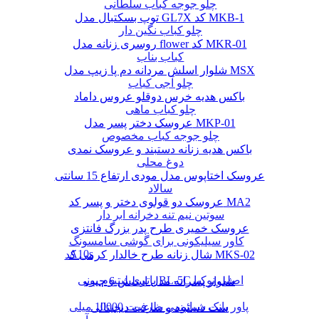
چلو جوجه کباب سلطانی
توپ بسکتبال مدل GL7X کد MKB-1
چلو کباب نگین دار
روسری زنانه مدل flower کد MKR-01
کباب بناب
شلوار اسلش مردانه دم پا زیپ مدل MSX
چلو آجی کباب
باکس هدیه خرس دوقلو عروس داماد
چلو کباب ماهی
عروسک دختر پسر مدل MKP-01
چلو جوجه کباب مخصوص
باکس هدیه زنانه دستبند و عروسک نمدی
دوغ محلی
عروسک اختاپوس مدل مودی ارتفاع 15 سانتی
سالاد
عروسک دو قولوی دختر و پسر کد MA2
سوتین نیم تنه دخرانه ابر دار
عروسک خمیری طرح پدر بزرگ فانتزی
کاور سیلیکونی برای گوشی سامسونگ
A10s
شال زنانه طرح خالدار کرمی کد MKS-02
باتری لیتیوم یونی BL-5C اصلی نوکیا
شلوار پسرانه مدل اسلش 6 جیب
پاور بانک شیائومی ظرفیت 10000 میلی
ست دستبند و ساعت دیجیتالی