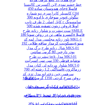
خط چشم نمدی لاین اکسپرس کالیستا
چای هندوستان ساده 450g فامیلا
کانسیلر کاپرا سری نیو شماره C04
پودر سوخاری با ادویه 300g پنگوئن
کابل اصلی 2 طرف تایپ c سامسونگ
روغن زیتون تصفیه شده 500g اویلا
ست تیشرت و شلوار زنانه طرح SMILE
کنسرو ماهی تن در روغن سویا 180g فامیلا
بلوز زنانه مجلسی مدل لمه کد MKL-1
بیسکوییت کرمدار ساقه طلایی 192g مینو
شال زنانه طرح برگ مدل MKS-01
پودر دارچین 80 گرمی سانتین
تیشرت طرح jack مدل MKJ-01
نوشابه قوطی 330 سی سی اسپرایت
شلوار مردانه لی کتان مدل MKT-0
اسپاگتی 1.2 رشته ای 700g زرماکرون
سرهمی جین دخترانه مدل تدی کد
روغن سرخ کردنی 1350 گرمی فامیلا
MKB-01
نی نبات ساده 1 کیلو گرمی هم خوان
سرهمی جین پسرانه کد MKB-02
پودر قهوه فوری 10 عددی 1*3 نسکافه
تاپ شلوارک مخمل زنانه طرح happy
بیسکوییت چمک سرای 276g آناتا
مانتو چهارخانه زنانه کد MKM-01