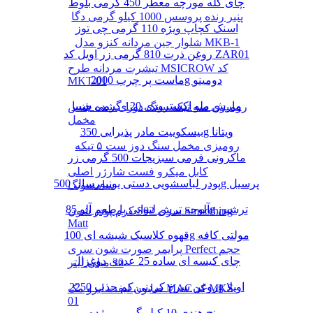
چای کله مورچه معطر 450 گرمی بلوط
پنیر رنده پروسس 1000 کیلو گرمی دگا
اسنک کچاپ ویژه 110 گرمی چی توز
شلوار جین مردانه کنزو مدل MKB-1
روغن ذرت 810 گرمی زر اویل کد ZAR01
تیشرت مردانه طرح MSICROW کد
ماست پر چرب 2000g دومینو
MKT-01
مارش ملو اکسترودی 120 گرمی شیبا
رومیزی سه تیکه سنگ دوزی شده جنس
مخمل
بیسکوییت مادر پذیرایی 350g ویتانا
رومیزی مخمل سنگ دوز ست ۵ تیکه
ماکرونی فرمی سبزیجات 500 گرمی زر
کابل میکرو فست شارژر اصلی
پودر لباسشویی دستی یونیورسال 500g پرسیل
سامسونگ
آلوچه ترش لیوانی با طعم آلو 85g ترشین
کرم پودر شون S02 سری Smoothing
Matt
قهوه کلاسیک شیشه ای 100g مولتی کافه
پرایمر صورت شون سری Perfect حجم
چای کیسه ای ساده 25 عددی دوغزال
30 میلی لیتر
روغن سرخ کردنی کم جذب 2250g اویلا
صابون لیفت ابرو مک MAC کد MKS-
01
برنج هندی 10 کیلو گرمی مژده