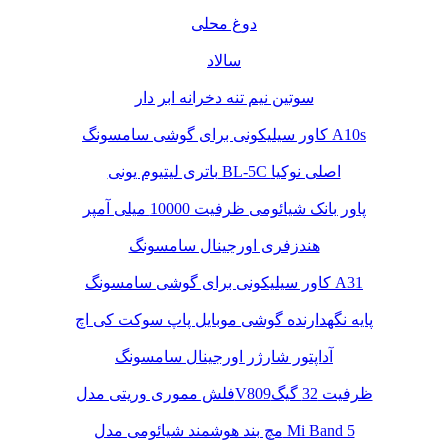
دوغ محلی
سالاد
سوتین نیم تنه دخرانه ابر دار
کاور سیلیکونی برای گوشی سامسونگ A10s
باتری لیتیوم یونی BL-5C اصلی نوکیا
پاور بانک شیائومی ظرفیت 10000 میلی آمپر
هندزفری اورجینال سامسونگ
کاور سیلیکونی برای گوشی سامسونگ A31
پایه نگهدارنده گوشی موبایل پاپ سوکت کی اچ
آداپتور شارژر اورجینال سامسونگ
فلش مموری وریتی مدلV809ظرفیت 32 گیگ
مچ بند هوشمند شیائومی مدل Mi Band 5