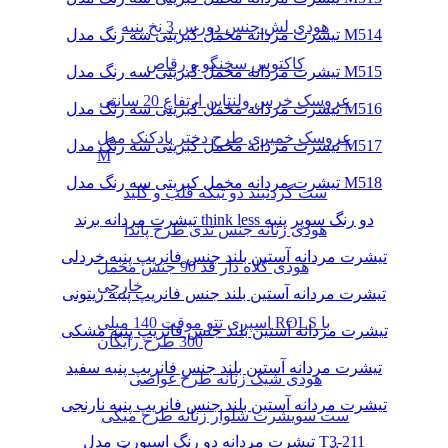
هودی لش جنس دورس 3 نخ پنبه
تیشرت مردانه مخمل کبریتی سه رنگ مدل M514
کاکتوس سخنگو و رقاص
تیشرت مردانه مخمل کبریتی سه رنگ مدل M515
عروسک خرس ولنتاین ارتفاع 20 سانتی
تیشرت مردانه مخمل کبریتی سه رنگ مدل M516
عروسک خمیری طرح دختر بادکنک مدل
تیشرت مردانه مخمل کبریتی سه رنگ مدل M517
M
تیشرت مردانه مخمل کبریتی سه رنگ مدل M518
ست گردنبند دو تیکه قلب و کلید
تیشرت مردانه برند think less دو رنگ سوپر پنبه
هودی زنانه جنس تدی طرح پاندا
تیشرت مردانه آستین بلند جنس فانریپ پنبه خردلی
هودی کلاه دار قد 90 جنس مخمل
خارجی
تیشرت مردانه آستین بلند جنس فانریپ پنبه زیتونی
اسپری تتو موقت 140 میلی ROLS با
تیشرت مردانه آستین بلند جنس فانریپ پنبه مشکی
300 طرح رایگان
تیشرت مردانه آستین بلند جنس فانریپ پنبه سفید
هودی شیک زنانه طرح غواصی
تیشرت مردانه آستین بلند جنس فانریپ پنبه نارنجی
ست سویشرت شلوار زنانه طرح میکی
تیشرت مردانه دو رنگ اسپورت مدل T3-211