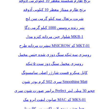
برنج طارم شکسته معطر 10 کیلوگرمی آذوقه
برنج طارم ممتاز معطر 10 کیلویی آذوقه
شربت پرتغال سه کیلو گرمی سن ایچ
پنیر رنده پروسس 1000 کیلو گرمی دگا
شلوار جین مردانه کنزو مدل MKB-1
تیشرت مردانه طرح MSICROW کد MKT-01
رومیزی سه تیکه سنگ دوزی شده جنس مخمل
رومیزی مخمل سنگ دوز ست ۵ تیکه
کابل میکرو فست شارژر اصلی سامسونگ
کرم پودر شون S02 سری Smoothing Matt
پرایمر صورت شون سری Perfect حجم 30 میلی لیتر
صابون لیفت ابرو مک MAC کد MKS-01
خط چشم نمدی لاین اکسپرس کالیستا