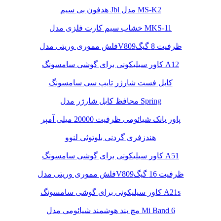
هدفون بی سیم Jbl مدل MS-K2
خشاب سیم کارت فلزی مدل MKS-11
فلش مموری وریتی مدلV809ظرفیت 8 گیگ
کاور سیلیکونی برای گوشی سامسونگ A12
کابل فست شارژر تایپ سی سامسونگ
محافظ کابل شارژر مدل Spring
پاور بانک شیائومی ظرفیت 20000 میلی آمپر
هندزفری گردنی بلوتوثی لنوو
کاور سیلیکونی برای گوشی سامسونگ A51
فلش مموری وریتی مدلV809ظرفیت 16 گیگ
کاور سیلیکونی برای گوشی سامسونگ A21s
مچ بند هوشمند شیائومی مدل Mi Band 6