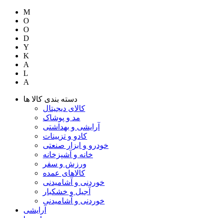
M
O
O
D
Y
K
A
L
A
دسته بندی کالا ها
کالای دیجیتال
مد و پوشاک
آرایشی و بهداشتی
کادو و تزیینات
خودرو و ابزار صنعتی
خانه و آشپزخانه
ورزش و سفر
کالاهای عمده
خوردنی و آشامیدنی
آجیل و خشکبار
خوردنی و آشامیدنی
آرایشی