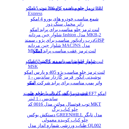
لنت ترمز جلو مناسب پژو 206 تیپ 5 امکو
ریمل حجم دهنده کالیستا بیوتی مدل BB
Express
شمع مناسب خودرو های یورو 4 امکو
رانر مخمل سنگ دوز
لنت ترمز جلو مناسب برای پراید امکو
شلوار جین مردانه fashion مدل MKB-2
درب رادیاتور مناسب برای پژو ، سمندGISP
شلوار جین مردانه MACJNS مدل
MKB-3
لنت ترمز عقب مناسب پراید امکو
شلوار اسلش مردانه دم پا کشی مدل
لنت ترمز جلو مناسب سمند کالیبر57 امکو
MSK
لنت ترمز جلو مناسب پژو 405 و پارس امکو
نوشیدنی انگور قرمز گازدار ساندیس - 1
لیتر
واتر پمپ مناسب برای پراید شرکت امکو
نوشیدنی انگور گازدار با طعم هلو
لنت ترمز عقب مناسب برای سمند EF7 امکو
ساندیس - 1 لیتر
توپ فوتسال مولتن مدل 0016 کد MKT
چلو کباب برگ
دستکش بوکس GREENHILL مدل تایگر
چلو کباب کوبیده معمولی
طناب ورزشی شماره انداز مدل QL002