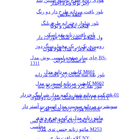
هودی زنانه طرح نوشته آستین بلند
آجر یوگا ویژه آجدار
بلوز بافت مردانه طرح دار دو رنگ
حلقه پیلاتس
بلوز شلوار دخترانه طرح پلنگ
قیچی پیلاتس و یوگا
بلوز بافت زنانه یقه اسکی
ول اسلاید بیضی شکل جوراب دار
رومیزی یک در یک مخمل سنگ دوز
حلقه لاغری مدل هولا هوپ
چای ساز صفحه لمسی بوش مدل BS-
پد اسکات ایرانی
1311
کاپشن مردانه مدل M601
بلوز یقه سه سانت ریز بافت مردانه
کاپشن مردانه اسپورت مدل M602
بلوز یقه گرد مردانه جنس نخ پنبه
کت مردانه شش دکمه مدل شرلینگ خزدار mk-01
ماسک صورت دوقلوی BEAUTY CITY
سویشرت مردانه سوییت مدل اسپورت آستر دار
هودی زنانه شیک طرح Reebok
مانتو زنانه مدل ترکیب چرم و تدی
ساعت مچی زنانه فوق العاده لوکس
مجلسی
مانتو زنانه جنس تدی مدل M253
کلاه بافت طرح NY