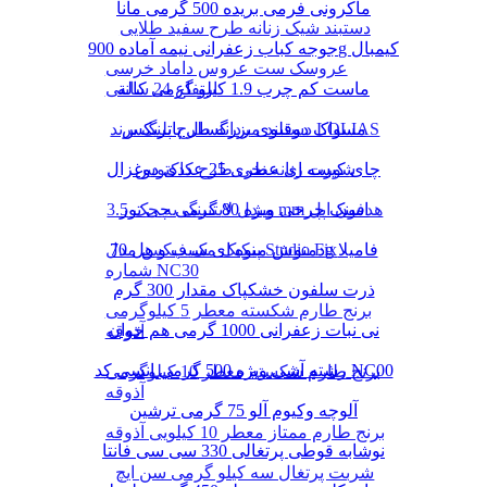
ماکرونی فرمی بریده 500 گرمی مانا
دستبند شیک زنانه طرح سفید طلایی
جوجه کباب زعفرانی نیمه آماده 900g کیمبال
عروسک ست عروس داماد خرسی
ماست کم چرب 1.9 کیلو گرمی کاله
ارتفاع 24 سانتی
دستبند مردانه طرح پلنگ برند LOLIAS
مسواک دوقلوی بزرگسال پاتریکس
چای کیسه ای عطری 25 عددی دوغزال
شورت زنانه نخی طرح کاکتوس
مبدل لایتنینگ به جک 3.5 mm هدفون اپل
اسنک چرخی ویژه 80 گرمی چی توز
دمنوش میوه ای سیب و هل 70g فامیلا
پنکیک مک فیکس مدل Studio Fix
شماره NC30
ذرت سلفون خشکپاک مقدار 300 گرم
برنج طارم شکسته معطر 5 کیلوگرمی
نی نبات زعفرانی 1000 گرمی هم خوان
آذوقه
رشته آشی ویژه 500 گرمی انسی کد NC00
برنج طارم شکسته معطر 10 کیلوگرمی
آذوقه
آلوچه وکیوم آلو 75 گرمی ترشین
برنج طارم ممتاز معطر 10 کیلویی آذوقه
نوشابه قوطی پرتغالی 330 سی سی فانتا
شربت پرتغال سه کیلو گرمی سن ایچ