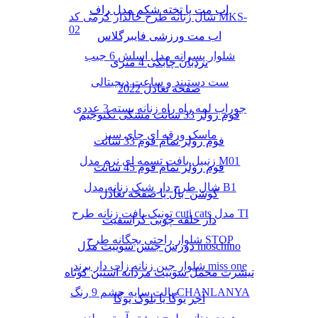
اب مت یا تخته شکم مدل راف
شال زنانه طرح خالدار کرمی کد MKS-
02
اب مت ورزشی فایبرگلاس
شلوار پسرانه مدل اسلش 6 جیب
نردبان چابکی 4 متری
ست دستبند و ساعت دیجیتالی
صفحه تعادل 2022
جوراب لمه راه راه زنانه بسته 3 عددی
فوم رولر 33 سانت مشکی تکنوجیم
ماسک ورقه ای چای سبز
فوم رولر تمام فوم 33 سانت
زنبیل بافت تسمه ای نرم مدل M01
فوم رولر تمام فوم 45 سانت
شال طرح دار شیک زنانه مدل B1
کوشن بال یا صفحه تعادل
تونیک بافت زنانه طرح cuti cats مدل TI
دار حلقه چوبی کراسفیت
شلوار راحتی بچگانه طرح STOP
دورس جنس سوییت مدل moschino
شلوار جین زنانه زاپ دار برند miss one
تیشرت مخمل سوییت مردانه آستین کوتاه
پالت سایه چشم 9 رنگ CHANLANYA
آجر یوگا یا بلوک یوگا