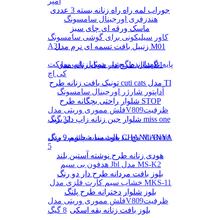
آمپر
جوراب لمه راه راه زنانه بسته 3 عددی
هندزفری اورجینال سامسونگ
ماسک ورقه ای چای سبز
کاور سیلیکونی برای گوشی سامسونگ
A31
زنبیل بافت تسمه ای نرم مدل M01
پایه نگهدارنده گوشی موبایل پاپ سوکت
شال طرح دار شیک زنانه مدل B1
کی اچ
تونیک بافت زنانه طرح cuti cats مدل TI
آداپتور شارژر اورجینال سامسونگ
شلوار راحتی بچگانه طرح STOP
فلش مموری وریتی مدلV809ظرفیت
شلوار جین زنانه زاپ دار برند miss one
32 گیگ
پالت سایه چشم 9 رنگ CHANLANYA
مچ بند هوشمند شیائومی مدل Mi Band
5
هودی زنانه طرح نوشته آستین بلند
هدفون بی سیم Jbl مدل MS-K2
بلوز بافت مردانه طرح دار دو رنگ
خشاب سیم کارت فلزی مدل MKS-11
بلوز شلوار دخترانه طرح پلنگ
فلش مموری وریتی مدلV809ظرفیت
بلوز بافت زنانه یقه اسکی
8 گیگ