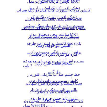
کاپشن مردانه اسپورت مدل M607
تونیک بافت اکرلیک آستین زاپ دار
کاپشن مردانه اسپورت مات مدل دو رنگ ضد آب
تونیک بافت زنانه دو رنگ شیک
سویشرت مردانه جنس چرم مدل M8
دستبند مردانه طرح دمبل سنگ اونیکس
مانتو زنانه سوییت چهار دکمه قد 80 سانت
ساعت مچی دیجیتال مدل MK1
سویشرت مردانه سوییت آستردار
کانسیلر و کانتور دو طرفه duo stick
کلیپس مو کوچک رنگی
براش آرایشی پلنگی مجموعه 5 تایی
گیره مو فلزی نگین دار مجلسی
ست براش آرایشی پری دریایی مجموعه
سنجاق تقتقی طرح رزین
7 تایی
چل گیس
خط چشم ضد آب ماژیکی فلورمار
کاپشن سوییت مردانه داخل تدی
ست دستبند و گوشواره طرح بینهایت
پالتو مردانه مشکی چرم خزدار
کلاه بافت طرح چشم
مانتو زنانه جنس چرم داخل تدی
مودم روتر +ADSL2 بی سیم TP-LINK
مدل W8961N