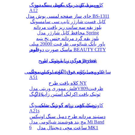
رومیزی یک در یک مخمل سنگ دوز
کاور سیلیکونی برای گوشی سامسونگ
A12
چای ساز صفحه لمسی بوش مدل BS-1311
کابل فست شارژر تایپ سی سامسونگ
بلوز یقه سه سانت ریز بافت مردانه
محافظ کابل شارژر مدل Spring
بلوز یقه گرد مردانه جنس نخ پنبه
پاور بانک شیائومی ظرفیت 20000 میلی
ماسک صورت دوقلوی BEAUTY CITY
آمپر
هودی زنانه شیک طرح Reebok
هندزفری گردنی بلوتوثی لنوو
کاور سیلیکونی برای گوشی سامسونگ
ساعت مچی زنانه فوق العاده لوکس مجلسی
A51
کلاه بافت طرح NY
فلش مموری وریتی مدلV809ظرفیت
16 گیگ
تونیک بافت اکرلیک آستین زاپ دار
تونیک بافت زنانه دو رنگ شیک
کاور سیلیکونی برای گوشی سامسونگ
A21s
دستبند مردانه طرح دمبل سنگ اونیکس
مچ بند هوشمند شیائومی مدل Mi Band
6
ساعت مچی دیجیتال مدل MK1