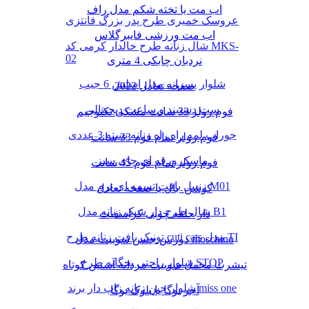
اب مت یا تخته شکم مدل راف
عروسک خمیری طرح پدر بزرگ فانتزی
اب مت ورزشی فایبرگلاس
شال زنانه طرح خالدار کرمی کد MKS-
02
نردبان چابکی 4 متری
شلوار پسرانه مدل اسلش 6 جیب
صفحه تعادل 2022
ست دستبند و ساعت دیجیتالی
فوم رولر 33 سانت مشکی تکنوجیم
جوراب لمه راه راه زنانه بسته 3 عددی
فوم رولر تمام فوم 33 سانت
ماسک ورقه ای چای سبز
فوم رولر تمام فوم 45 سانت
زنبیل بافت تسمه ای نرم مدل M01
کوشن بال یا صفحه تعادل
شال طرح دار شیک زنانه مدل B1
دار حلقه چوبی کراسفیت
تونیک بافت زنانه طرح cuti cats مدل TI
دورس جنس سوییت مدل moschino
شلوار راحتی بچگانه طرح STOP
تیشرت مخمل سوییت مردانه آستین کوتاه
شلوار جین زنانه زاپ دار برند miss one
آجر یوگا یا بلوک یوگا