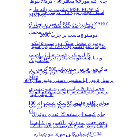
چای کله مورچه معطر 450 گرمی بلوط
تیشرت مردانه طرح MSICROW کد
اسنک کچاپ ویژه 110 گرمی چی توز
MKT-01
روغن ذرت 810 گرمی زر اویل کد ZAR01
رومیزی سه تیکه سنگ دوزی شده
جنس مخمل
ماست پر چرب 2000g دومینو
رومیزی مخمل سنگ دوز ست ۵ تیکه
مارش ملو اکسترودی 120 گرمی شیبا
کابل میکرو فست شارژر اصلی
بیسکوییت مادر پذیرایی 350g ویتانا
سامسونگ
ماکرونی فرمی سبزیجات 500 گرمی زر
کرم پودر شون S02 سری Smoothing
Matt
پودر لباسشویی دستی یونیورسال 500g پرسیل
پرایمر صورت شون سری Perfect حجم
آلوچه ترش لیوانی با طعم آلو 85g ترشین
30 میلی لیتر
قهوه کلاسیک شیشه ای 100g مولتی کافه
صابون لیفت ابرو مک MAC کد MKS-
01
چای کیسه ای ساده 25 عددی دوغزال
خط چشم نمدی لاین اکسپرس کالیستا
روغن سرخ کردنی کم جذب 2250g اویلا
کانسیلر کاپرا سری نیو شماره C04
برنج هندی 10 کیلو گرمی مژده