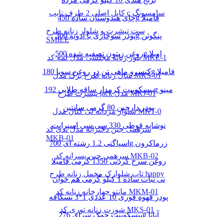
کابل اصلی 2 طرف تایپ c سامسونگ
چای هندوستان ساده 450g فامیلا
ست تیشرت و شلوار زنانه طرح
پودر سوخاری با ادویه 300g پنگوئن
SMILE
روغن زیتون تصفیه شده 500g اویلا
بلوز زنانه مجلسی مدل لمه کد MKL-1
کنسرو ماهی تن در روغن سویا 180g فامیلا
شال زنانه طرح برگ مدل MKS-01
بیسکوییت کرمدار ساقه طلایی 192g مینو
تیشرت طرح jack مدل MKJ-01
پودر دارچین 80 گرمی سانتین
شلوار مردانه لی کتان مدل MKT-0
نوشابه قوطی 330 سی سی اسپرایت
سرهمی جین دخترانه مدل تدی کد
MKB-01
اسپاگتی 1.2 رشته ای 700g زرماکرون
سرهمی جین پسرانه کد MKB-02
روغن سرخ کردنی 1350 گرمی فامیلا
تاپ شلوارک مخمل زنانه طرح happy
نی نبات ساده 1 کیلو گرمی هم خوان
مانتو چهارخانه زنانه کد MKM-01
پودر قهوه فوری 10 عددی 1*3 نسکافه
شورت زنانه توری کد MKS-01
بیسکوییت چمک سرای 276g آناتا