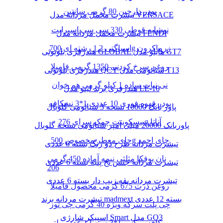
پودر دارچین 80 گرمی سانتین
تیشرت مخمل مردانه مدل VERSACE
نوشابه قوطی 330 سی سی اسپرایت
تیشرت مخمل مردانه مدل FENDI
اسپاگتی 1.2 رشته ای 700g زرماکرون
هندزفری بلوتوثی GLOBAL هایلو مدل GT7
روغن سرخ کردنی 1350 گرمی فامیلا
هندزفری بلوتوثی QCY شیائومی مدل T13
نی نبات ساده 1 کیلو گرمی هم خوان
هندزفری برند لیتو مدل LE-10
پودر قهوه فوری 10 عددی 1*3 نسکافه
پاور بانک 10000 نسخه 3 شیائومی گلوبال
بیسکوییت چمک سرای 276g آناتا
پاوربانک 20000 میلی آمپر شیائومی نسخه گلوبال
چای معطر مخصوص 500g چای احمد
تیشرت مردانه طرح دو رنگ بسته 6 عددی
نان یوفکا مثلثی نیمه آماده 450 گرمی
تیشرت مردانه جنس نخ پنبه بسته 6 عددی
206
تیشرت مردانه یقه زیپ دار بسته 6 عددی
روغن ذرت 675 گرمی محصول فامیلا
تیشرت مردانه برند madmext بسته 12 عددی
چی پلت سرکه ویژه 40 گرمی چی توز
اسپیکر شارژی Smart مدل GO3
کافه میکس 1*3بسته 12 عدد مولتی