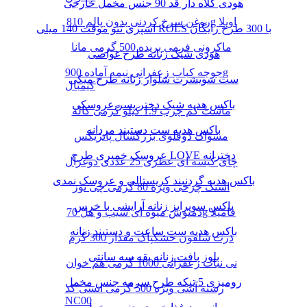
هودی کلاه دار قد 90 جنس مخمل خارجی
روغن سرخ کردنی بدون پالم 810g اویلا
اسپری تتو موقت 140 میلی ROLS با 300 طرح رایگان
ماکرونی فرمی بریده 500 گرمی مانا
هودی شیک زنانه طرح غواصی
جوجه کباب زعفرانی نیمه آماده 900g
ست سویشرت شلوار زنانه طرح میکی
کیمبال
باکس هدیه شیک دختر پسر عروسکی
ماست کم چرب 1.9 کیلو گرمی کاله
باکس هدیه ست دستبند مردانه
مسواک دوقلوی بزرگسال پاتریکس
عروسک خمیری طرح LOVE دخترانه
چای کیسه ای عطری 25 عددی دوغزال
باکس هدیه گردنبند کریستالی و عروسک نمدی
اسنک چرخی ویژه 80 گرمی چی توز
باکس سوپرایز زنانه آرایشی با خرس
دمنوش میوه ای سیب و هل 70g فامیلا
باکس هدیه ست ساعت و دستبند زنانه
ذرت سلفون خشکپاک مقدار 300 گرم
بلوز بافت زنانه یقه سه سانتی
نی نبات زعفرانی 1000 گرمی هم خوان
رومیزی 5 تیکه طرح سرمه جنس مخمل
رشته آشی ویژه 500 گرمی انسی کد
NC00