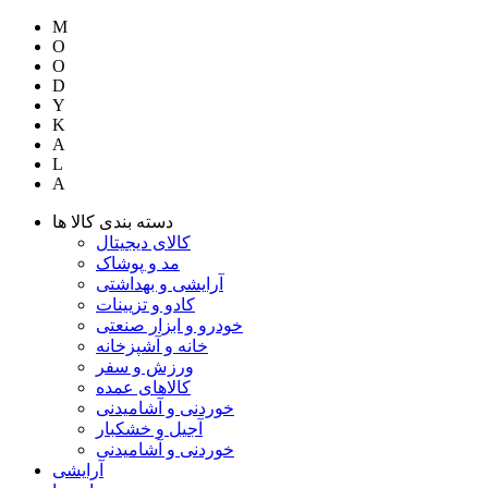
M
O
O
D
Y
K
A
L
A
دسته بندی کالا ها
کالای دیجیتال
مد و پوشاک
آرایشی و بهداشتی
کادو و تزیینات
خودرو و ابزار صنعتی
خانه و آشپزخانه
ورزش و سفر
کالاهای عمده
خوردنی و آشامیدنی
آجیل و خشکبار
خوردنی و آشامیدنی
آرایشی