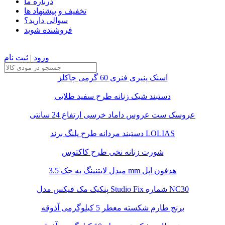
درباره ما
تخفیف و پیشنهاد ها
سوالی دارید؟
فروشنده شوید
ورود | ثبت نام
اسنک پنیری فنری 60 گرمی چاکلز
دستبند شیک زنانه طرح سفید طلایی
عروسک ست عروس داماد خرسی ارتفاع 24 سانتی
دستبند مردانه طرح پلنگ برند LOLIAS
شورت زنانه نخی طرح کاکتوس
مبدل لایتنینگ به جک 3.5 mm هدفون اپل
پنکیک مک فیکس مدل Studio Fix شماره NC30
برنج طارم شکسته معطر 5 کیلوگرمی آذوقه