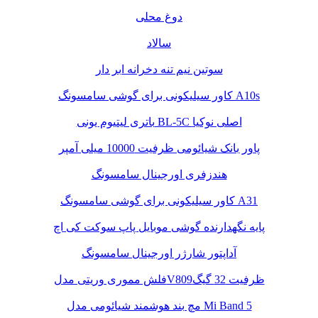
دوغ محلی
سالاد
سوتین نیم تنه دخرانه ابر دار
کاور سیلیکونی برای گوشی سامسونگ A10s
باتری لیتیوم یونی BL-5C اصلی نوکیا
پاور بانک شیائومی ظرفیت 10000 میلی آمپر
هندزفری اورجینال سامسونگ
کاور سیلیکونی برای گوشی سامسونگ A31
پایه نگهدارنده گوشی موبایل پاپ سوکت کی اچ
آداپتور شارژر اورجینال سامسونگ
فلش مموری وریتی مدلV809ظرفیت 32 گیگ
مچ بند هوشمند شیائومی مدل Mi Band 5