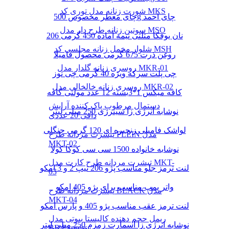
شورت زنانه مدل توری کد MKS
چای معطر مخصوص 500g چای احمد
سوتین زنانه طرح دار مدل MSO
نان یوفکا مثلثی نیمه آماده 450 گرمی 206
شلوار مخمل زنانه مجلسی کد MSH
روغن ذرت 675 گرمی محصول فامیلا
روسری زنانه گلدار مدل MKR-01
چی پلت سرکه ویژه 40 گرمی چی توز
روسری زنانه خالخالی مدل MKR-02
کافه میکس 1*3بسته 12 عدد مولتی کافه
دستمال مرطوب پاک کننده آرایش
نوشابه انرژی زا سینرژی 250 میلی لیتر
دافی 20 عددی
لواشک فامیلی زنجیره ای 120 گرمی جنگلی
تیشرت مردانه طرح PLEIN مدل
MKT-02
نوشابه خانواده 1500 سی سی کوکا کولا
تیشرت مردانه طرح کارت مدل MKT-
لنت ترمز جلو مناسب پژو 206 تیپ 2 و 3 امکو
03
واتر پمپ مناسب برای پژو 405 امکو
تیشرت مردانه طرح BLACK مدل
MKT-04
لنت ترمز عقب مناسب پژو 405 و پارس امکو
ریمل حجم دهنده کالیستا بیوتی مدل
نوشابه انرژی زا اسمارت زمزم 250 میلی لیتر
BB Express