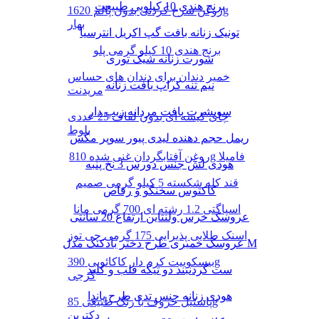
برنج هندی 10 کیلویی طبیعت
روغن سرخ کردنی بدون پالم 1620g
بهار
تونیک زنانه بافت گپ اکریل انترسیا
برنج هندی 10 کیلو گرمی پلو
شورت زنانه شیک توری
خمیر دندان برای دندان های حساس
نیم تنه کراپ بافت زنانه
مریدنت
سویشرت بافت مردانه زیپ دار
چای کیسه ای بدون لفاف 25 عددی
بلوط
ریمل حجم دهنده لیدی پیور سوپر مکس
روغن آفتابگردان غنی شده 810g فامیلا
هودی لش جنس دورس 3 نخ پنبه
قند کله شکسته 5 کیلو گرمی صمیم
کاکتوس سخنگو و رقاص
اسپاگتی 1.2 رشته ای 700 گرمی مانا
عروسک خرس ولنتاین ارتفاع 20 سانتی
اسنک طلایی پذیرایی 175 گرمی چی توز
عروسک خمیری طرح دختر بادکنک مدل M
بیسکوییت کرم دار کاکائویی 390g
ست گردنبند دو تیکه قلب و کلید
گرجی
هودی زنانه جنس تدی طرح پاندا
پاستیل حروف با رنگ طبیعی 85g
دکتربن