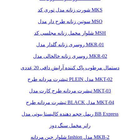
شورت زنانه مدل توری کد MKS
سوتین زنانه طرح دار مدل MSO
شلوار مخمل زنانه مجلسی کد MSH
روسری زنانه گلدار مدل MKR-01
روسری زنانه خالخالی مدل MKR-02
دستمال مرطوب پاک کننده آرایش دافی 20 عددی
تیشرت مردانه طرح PLEIN مدل MKT-02
تیشرت مردانه طرح کارت مدل MKT-03
تیشرت مردانه طرح BLACK مدل MKT-04
ریمل حجم دهنده کالیستا بیوتی مدل BB Express
رانر مخمل سنگ دوز
شلوار جین مردانه fashion مدل MKB-2