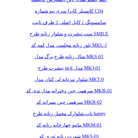
کانسیلر کاپرا سری نیو شماره C04
کابل اصلی 2 طرف تایپ c سامسونگ
ست تیشرت و شلوار زنانه طرح SMILE
بلوز زنانه مجلسی مدل لمه کد MKL-1
شال زنانه طرح برگ مدل MKS-01
تیشرت طرح jack مدل MKJ-01
شلوار مردانه لی کتان مدل MKT-0
سرهمی جین دخترانه مدل تدی کد MKB-01
سرهمی جین پسرانه کد MKB-02
تاپ شلوارک مخمل زنانه طرح happy
مانتو چهارخانه زنانه کد MKM-01
شورت زنانه توری کد MKS-01