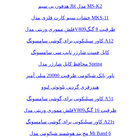
هدفون بی سیم Jbl مدل MS-K2
خشاب سیم کارت فلزی مدل MKS-11
فلش مموری وریتی مدلV809ظرفیت 8 گیگ
کاور سیلیکونی برای گوشی سامسونگ A12
کابل فست شارژر تایپ سی سامسونگ
محافظ کابل شارژر مدل Spring
پاور بانک شیائومی ظرفیت 20000 میلی آمپر
هندزفری گردنی بلوتوثی لنوو
کاور سیلیکونی برای گوشی سامسونگ A51
فلش مموری وریتی مدلV809ظرفیت 16 گیگ
کاور سیلیکونی برای گوشی سامسونگ A21s
مچ بند هوشمند شیائومی مدل Mi Band 6