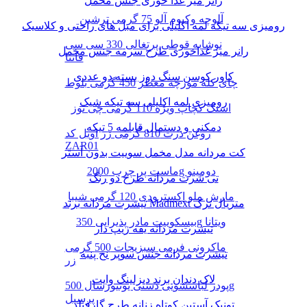
رانر میز غذا خوری جنس مخمل
آلوچه وکیوم آلو 75 گرمی ترشین
رومیزی سه تیکه لمه اکلیلی برای مبل های راحتی و کلاسیک
نوشابه قوطی پرتغالی 330 سی سی
رانر میز غذاخوری طرح سرمه جنس مخمل
فانتا
کاور کوسن سنگ دوز بسته دو عددی
چای کله مورچه معطر 450 گرمی بلوط
رومیزی لمه اکلیلی سه تیکه شیک
اسنک کچاپ ویژه 110 گرمی چی توز
دمکنی و دستمال قابلمه 5 تیکه
روغن ذرت 810 گرمی زر اویل کد
ZAR01
کت مردانه مدل مخمل سوییت بدون آستر
ماست پر چرب 2000g دومینو
تی شرت مردانه طرح دو رنگ
مارش ملو اکسترودی 120 گرمی شیبا
تیشرت مردانه برند Madmext متریال ترک
بیسکوییت مادر پذیرایی 350g ویتانا
تیشرت مردانه یقه زیپ دار
ماکرونی فرمی سبزیجات 500 گرمی
تیشرت مردانه جنس سوپر نخ پنبه
زر
لاک دندان برند دیزلینگ وایت
پودر لباسشویی دستی یونیورسال 500g
پرسیل
تونیک آستین کوتاه زنانه طرح گارفیلد