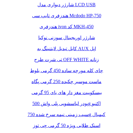
شارژر دیواری مدل LCD USB
هندزفری تایپ سی Mcdodo HP-750
هندزفری ivon کد MKH-450
شارژر اوریجینال سوزنی نوکیا
کابل تبدیل لایتنینگ به AUX اپل
تی شرت طرح OFF WHITE زنانه
چای کله مورچه ساده 450 گرمی بلوط
ماست موسیر چکیده 250 گرمی پگاه
بیسکوییت مغز دار های بای 95 گرمی
پودر لباسشویی پلی واش 500g اکتیو
سیب زمینی نیمه سرخ شده 750g کیمبال
اسنک طلایی ویژه 50 گرمی چی توز