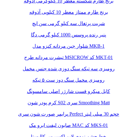
برنج طارم شکسته معطر 10 کیلوگرمی آذوقه
برنج طارم ممتاز معطر 10 کیلویی آذوقه
شربت پرتغال سه کیلو گرمی سن ایچ
پنیر رنده پروسس 1000 کیلو گرمی دگا
شلوار جین مردانه کنزو مدل MKB-1
تیشرت مردانه طرح MSICROW کد MKT-01
رومیزی سه تیکه سنگ دوزی شده جنس مخمل
رومیزی مخمل سنگ دوز ست ۵ تیکه
کابل میکرو فست شارژر اصلی سامسونگ
کرم پودر شون S02 سری Smoothing Matt
پرایمر صورت شون سری Perfect حجم 30 میلی لیتر
صابون لیفت ابرو مک MAC کد MKS-01
خط چشم نمدی لاین اکسپرس کالیستا