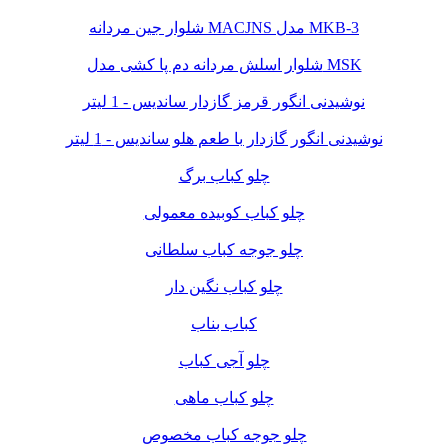
شلوار جین مردانه MACJNS مدل MKB-3
شلوار اسلش مردانه دم پا کشی مدل MSK
نوشیدنی انگور قرمز گازدار ساندیس - 1 لیتر
نوشیدنی انگور گازدار با طعم هلو ساندیس - 1 لیتر
چلو کباب برگ
چلو کباب کوبیده معمولی
چلو جوجه کباب سلطانی
چلو کباب نگین دار
کباب بناب
چلو آجی کباب
چلو کباب ماهی
چلو جوجه کباب مخصوص