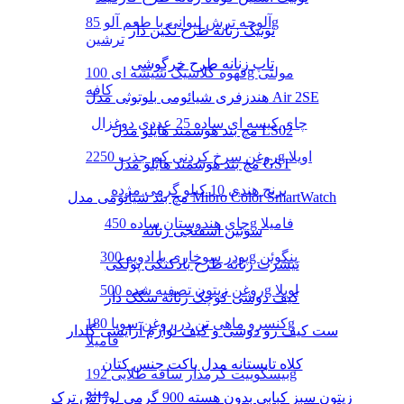
آلوچه ترش لیوانی با طعم آلو 85g
تونیک زنانه طرح نگین دار
ترشین
تاپ زنانه طرح خرگوشی
قهوه کلاسیک شیشه ای 100g مولتی
کافه
هندزفری شیائومی بلوتوثی مدل Air 2SE
چای کیسه ای ساده 25 عددی دوغزال
مچ بند هوشمند هایلو مدل LS02
روغن سرخ کردنی کم جذب 2250g اویلا
مچ بند هوشمند هایلو مدل GST
برنج هندی 10 کیلو گرمی مژده
مچ بند شیائومی مدل Mibro Color SmartWatch
چای هندوستان ساده 450g فامیلا
سوتین اسفنجی زنانه
پودر سوخاری با ادویه 300g پنگوئن
تیشرت زنانه طرح بادکنکی پولکی
روغن زیتون تصفیه شده 500g اویلا
کیف دوشی کوچک زنانه سگک دار
کنسرو ماهی تن در روغن سویا 180g
ست کیف رو دوشی و کیف لوازم آرایشی گلدار
فامیلا
کلاه تابستانه مدل باکت جنس کتان
بیسکوییت کرمدار ساقه طلایی 192g
مینو
زیتون سبز کبابی بدون هسته 900 گرمی لوراس ترک