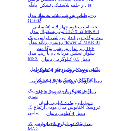
تایگر
دار حلقه پلاستیکی نشکن es
طناب ورزشی شماره انداز مدل
تخته استپ فوم سه لایه معمولی
QL002
تخته استپ فوم چهار لایه ۵۵ سانتی
توپ بسکتبال مدل GL7X کد MKB-1
مت یوگا یا زیر انداز ورزشی کراس لینک
روسری زنانه مدل flower کد MKR-01
زیر انداز ورزشی یوگا مت TPE
شلوار اسلش مردانه دم پا زیپ مدل
MSX
دمبل 0.5 کیلوگرمی بانوان
باکس هدیه خرس دوقلو عروس داماد
دمبل ایروبیک روکش‌ دار 1 کیلوگرمی
عروسک دختر پسر مدل MKP-01
دمبل ایروبیک روکش‌ دار 1.5 کیلوگرمی
باکس هدیه زنانه دستبند و عروسک
دمبل 2 کیلوگرمی ایروبیک بانوان
نمدی
دمبل ایروبیک 3 کیلویی بانوان
عروسک اختاپوس مدل مودی ارتفاع 15
سانتی
دمبل 4 کیلویی بانوان
عروسک دو قولوی دختر و پسر کد
دمبل 5 کیلویی ایروبیک بانوان
MA2