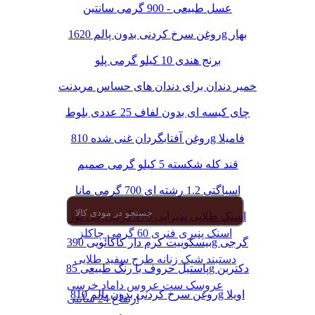
عسل طبیعی - 900 گرمی سانتین
روغن سرخ کردنی بدون پالم 1620g بهار
برنج هندی 10 کیلو گرمی پلو
خمیر دندان برای دندان های حساس مریدنت
چای کیسه ای بدون لفاف 25 عددی بلوط
روغن آفتابگردان غنی شده 810g فامیلا
قند کله شکسته 5 کیلو گرمی صمیم
اسپاگتی 1.2 رشته ای 700 گرمی مانا
اسنک طلایی پذیرایی 175 گرمی چی توز
اسنک پنیری فنری 60 گرمی چاکلز
بیسکوییت کرم دار کاکائویی 390g گرجی
دستبند شیک زنانه طرح سفید طلایی
پاستیل حروف با رنگ طبیعی 85g دکتربن
عروسک ست عروس داماد خرسی
روغن سرخ کردنی بدون پالم 810g اویلا
ارتفاع 24 سانتی