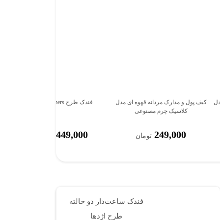
دل
کیف پول و مدارک مردانه قهوه ای مدل
فندک طرح Transformers
ف
کلاسیک چرم مصنوعی
449,000
249,000
تومان
تومان
فندک ساعت‌دار دو حالته
طرح اژدها