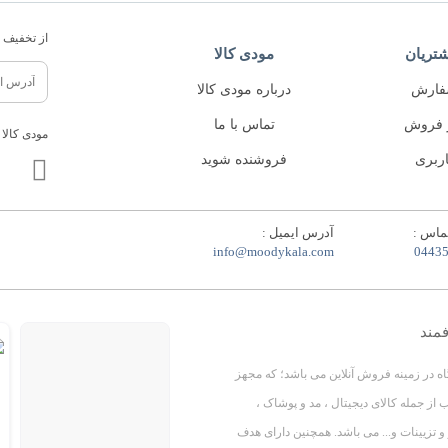
از تخفیف ه
تریان
مودی کالا
فارش
درباره مودی کالا
 فروش
تماس با ما
مودی کالا 
ربری
فروشنده شوید
ماس :
آدرس ایمیل :
info@moodykala.com
0443
فمند
اه در زمینه فروش آنلاین می باشد؛ که مجهز
 از جمله کالای دیجیتال ، مد و پوشاک ،
و تزیینات و... می باشد. همچنین دارای هدف