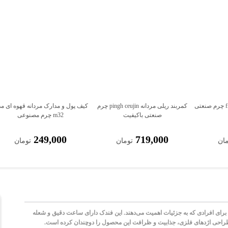
کمربند ریلی مردانه fioagino چرم صنعتی
کمربند ریلی مردانه pingh ceujin چرم
کیف پول و مدارک مردانه قهوه ای م
صنعتی باکیفیت
m32 چرم مصنوعی
249,000
719,000
مان
تومان
تومان
ای افرادی که به جزئیات اهمیت می‌دهند. این فندک دارای ساعت دقیق و شعله
 طراحی اژدهای فلزی، جذابیت و ظرافت این محصول را دوچندان کرده است.