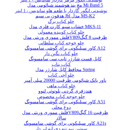
مچ بند هوشمند شیائومی مدل Mi Band 5
نوشیدنی انگور گازدار با طعم هلو ساندیس - 1 لیتر
هدفون بی سیم Jbl مدل MS-K2
چلو کباب برگ
خشاب سیم کارت فلزی مدل MKS-11
چلو کباب کوبیده معمولی
فلش مموری وریتی مدلV809ظرفیت 8 گیگ
چلو جوجه کباب سلطانی
کاور سیلیکونی برای گوشی سامسونگ A12
چلو کباب نگین دار
کابل فست شارژر تایپ سی سامسونگ
کباب بناب
محافظ کابل شارژر مدل Spring
چلو آجی کباب
پاور بانک شیائومی ظرفیت 20000 میلی آمپر
چلو کباب ماهی
هندزفری گردنی بلوتوثی لنوو
چلو جوجه کباب مخصوص
کاور سیلیکونی برای گوشی سامسونگ A51
دوغ محلی
فلش مموری وریتی مدلV809ظرفیت 16 گیگ
سالاد
کاور سیلیکونی برای گوشی سامسونگ A21s
سوتین نیم تنه دخرانه ابر دار