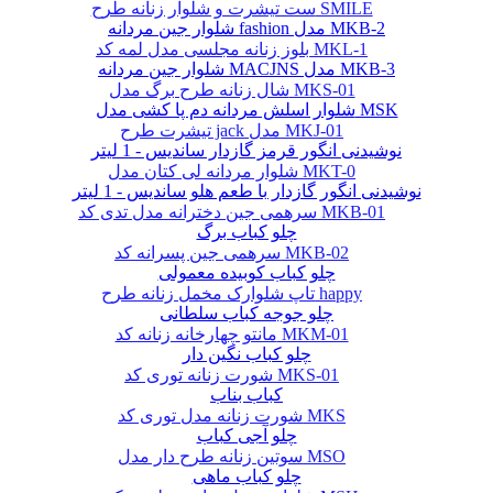
ست تیشرت و شلوار زنانه طرح SMILE
شلوار جین مردانه fashion مدل MKB-2
بلوز زنانه مجلسی مدل لمه کد MKL-1
شلوار جین مردانه MACJNS مدل MKB-3
شال زنانه طرح برگ مدل MKS-01
شلوار اسلش مردانه دم پا کشی مدل MSK
تیشرت طرح jack مدل MKJ-01
نوشیدنی انگور قرمز گازدار ساندیس - 1 لیتر
شلوار مردانه لی کتان مدل MKT-0
نوشیدنی انگور گازدار با طعم هلو ساندیس - 1 لیتر
سرهمی جین دخترانه مدل تدی کد MKB-01
چلو کباب برگ
سرهمی جین پسرانه کد MKB-02
چلو کباب کوبیده معمولی
تاپ شلوارک مخمل زنانه طرح happy
چلو جوجه کباب سلطانی
مانتو چهارخانه زنانه کد MKM-01
چلو کباب نگین دار
شورت زنانه توری کد MKS-01
کباب بناب
شورت زنانه مدل توری کد MKS
چلو آجی کباب
سوتین زنانه طرح دار مدل MSO
چلو کباب ماهی