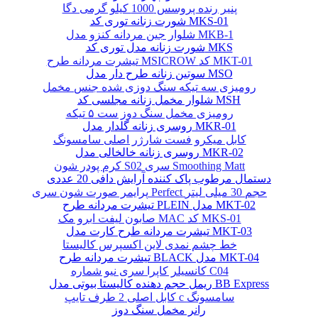
پنیر رنده پروسس 1000 کیلو گرمی دگا
شورت زنانه توری کد MKS-01
شلوار جین مردانه کنزو مدل MKB-1
شورت زنانه مدل توری کد MKS
تیشرت مردانه طرح MSICROW کد MKT-01
سوتین زنانه طرح دار مدل MSO
رومیزی سه تیکه سنگ دوزی شده جنس مخمل
شلوار مخمل زنانه مجلسی کد MSH
رومیزی مخمل سنگ دوز ست ۵ تیکه
روسری زنانه گلدار مدل MKR-01
کابل میکرو فست شارژر اصلی سامسونگ
روسری زنانه خالخالی مدل MKR-02
کرم پودر شون S02 سری Smoothing Matt
دستمال مرطوب پاک کننده آرایش دافی 20 عددی
پرایمر صورت شون سری Perfect حجم 30 میلی لیتر
تیشرت مردانه طرح PLEIN مدل MKT-02
صابون لیفت ابرو مک MAC کد MKS-01
تیشرت مردانه طرح کارت مدل MKT-03
خط چشم نمدی لاین اکسپرس کالیستا
تیشرت مردانه طرح BLACK مدل MKT-04
کانسیلر کاپرا سری نیو شماره C04
ریمل حجم دهنده کالیستا بیوتی مدل BB Express
کابل اصلی 2 طرف تایپ c سامسونگ
رانر مخمل سنگ دوز