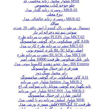
شلوار مخمل زنانه مجلسی کد MSH
چلو جوجه کباب مخصوص
روسری زنانه گلدار مدل MKR-01
دوغ محلی
روسری زنانه خالخالی مدل MKR-02
سالاد
دستمال مرطوب پاک کننده آرایش دافی 20 عددی
سوتین نیم تنه دخرانه ابر دار
تیشرت مردانه طرح PLEIN مدل MKT-02
کاور سیلیکونی برای گوشی سامسونگ A10s
تیشرت مردانه طرح کارت مدل MKT-03
باتری لیتیوم یونی BL-5C اصلی نوکیا
تیشرت مردانه طرح BLACK مدل MKT-04
پاور بانک شیائومی ظرفیت 10000 میلی آمپر
ریمل حجم دهنده کالیستا بیوتی مدل BB Express
هندزفری اورجینال سامسونگ
رانر مخمل سنگ دوز
کاور سیلیکونی برای گوشی سامسونگ A31
شلوار جین مردانه fashion مدل MKB-2
پایه نگهدارنده گوشی موبایل پاپ سوکت کی اچ
شلوار جین مردانه MACJNS مدل MKB-3
آداپتور شارژر اورجینال سامسونگ
شلوار اسلش مردانه دم پا کشی مدل MSK
فلش مموری وریتی مدلV809ظرفیت 32 گیگ
نوشیدنی انگور قرمز گازدار ساندیس - 1 لیتر