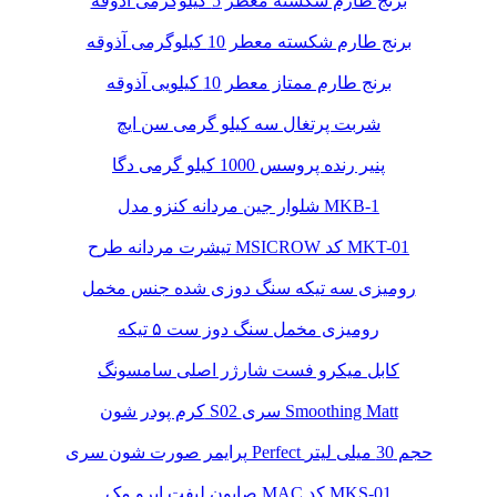
برنج طارم شکسته معطر 5 کیلوگرمی آذوقه
برنج طارم شکسته معطر 10 کیلوگرمی آذوقه
برنج طارم ممتاز معطر 10 کیلویی آذوقه
شربت پرتغال سه کیلو گرمی سن ایچ
پنیر رنده پروسس 1000 کیلو گرمی دگا
شلوار جین مردانه کنزو مدل MKB-1
تیشرت مردانه طرح MSICROW کد MKT-01
رومیزی سه تیکه سنگ دوزی شده جنس مخمل
رومیزی مخمل سنگ دوز ست ۵ تیکه
کابل میکرو فست شارژر اصلی سامسونگ
کرم پودر شون S02 سری Smoothing Matt
پرایمر صورت شون سری Perfect حجم 30 میلی لیتر
صابون لیفت ابرو مک MAC کد MKS-01