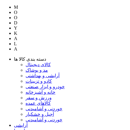
M
O
O
D
Y
K
A
L
A
دسته بندی کالا ها
کالای دیجیتال
مد و پوشاک
آرایشی و بهداشتی
کادو و تزیینات
خودرو و ابزار صنعتی
خانه و آشپزخانه
ورزش و سفر
کالاهای عمده
خوردنی و آشامیدنی
آجیل و خشکبار
خوردنی و آشامیدنی
آرایشی