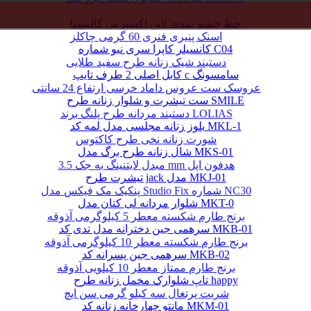
خط چشم نمدی لاین اکسپرس کالیستا
اسنک پنیری فنری 60 گرمی چاکلز
کانسیلر کاپرا سری نیو شماره C04
دستبند شیک زنانه طرح سفید طلایی
کابل اصلی 2 طرف تایپ c سامسونگ
عروسک ست عروس داماد خرسی ارتفاع 24 سانتی
ست تیشرت و شلوار زنانه طرح SMILE
دستبند مردانه طرح پلنگ برند LOLIAS
بلوز زنانه مجلسی مدل لمه کد MKL-1
شورت زنانه نخی طرح کاکتوس
شال زنانه طرح برگ مدل MKS-01
مبدل لایتنینگ به جک 3.5 mm هدفون اپل
تیشرت طرح jack مدل MKJ-01
پنکیک مک فیکس مدل Studio Fix شماره NC30
شلوار مردانه لی کتان مدل MKT-0
برنج طارم شکسته معطر 5 کیلوگرمی آذوقه
سرهمی جین دخترانه مدل تدی کد MKB-01
برنج طارم شکسته معطر 10 کیلوگرمی آذوقه
سرهمی جین پسرانه کد MKB-02
برنج طارم ممتاز معطر 10 کیلویی آذوقه
تاپ شلوارک مخمل زنانه طرح happy
شربت پرتغال سه کیلو گرمی سن ایچ
مانتو چهارخانه زنانه کد MKM-01