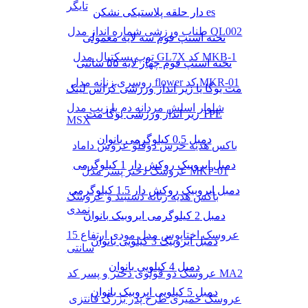
تایگر
دار حلقه پلاستیکی نشکن es
طناب ورزشی شماره انداز مدل QL002
تخته استپ فوم سه لایه معمولی
توپ بسکتبال مدل GL7X کد MKB-1
تخته استپ فوم چهار لایه ۵۵ سانتی
روسری زنانه مدل flower کد MKR-01
مت یوگا یا زیر انداز ورزشی کراس لینک
شلوار اسلش مردانه دم پا زیپ مدل
زیر انداز ورزشی یوگا مت TPE
MSX
دمبل 0.5 کیلوگرمی بانوان
باکس هدیه خرس دوقلو عروس داماد
دمبل ایروبیک روکش‌ دار 1 کیلوگرمی
عروسک دختر پسر مدل MKP-01
دمبل ایروبیک روکش‌ دار 1.5 کیلوگرمی
باکس هدیه زنانه دستبند و عروسک
نمدی
دمبل 2 کیلوگرمی ایروبیک بانوان
عروسک اختاپوس مدل مودی ارتفاع 15
دمبل ایروبیک 3 کیلویی بانوان
سانتی
دمبل 4 کیلویی بانوان
عروسک دو قولوی دختر و پسر کد MA2
دمبل 5 کیلویی ایروبیک بانوان
عروسک خمیری طرح پدر بزرگ فانتزی