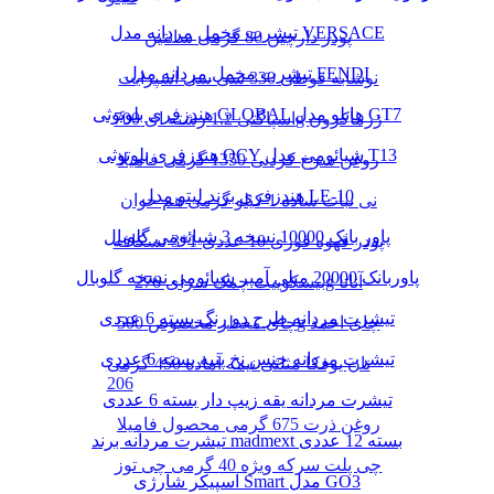
تیشرت مخمل مردانه مدل VERSACE
پودر دارچین 80 گرمی سانتین
تیشرت مخمل مردانه مدل FENDI
نوشابه قوطی 330 سی سی اسپرایت
هندزفری بلوتوثی GLOBAL هایلو مدل GT7
اسپاگتی 1.2 رشته ای 700g زرماکرون
هندزفری بلوتوثی QCY شیائومی مدل T13
روغن سرخ کردنی 1350 گرمی فامیلا
هندزفری برند لیتو مدل LE-10
نی نبات ساده 1 کیلو گرمی هم خوان
پاور بانک 10000 نسخه 3 شیائومی گلوبال
پودر قهوه فوری 10 عددی 1*3 نسکافه
پاوربانک 20000 میلی آمپر شیائومی نسخه گلوبال
بیسکوییت چمک سرای 276g آناتا
تیشرت مردانه طرح دو رنگ بسته 6 عددی
چای معطر مخصوص 500g چای احمد
تیشرت مردانه جنس نخ پنبه بسته 6 عددی
نان یوفکا مثلثی نیمه آماده 450 گرمی
206
تیشرت مردانه یقه زیپ دار بسته 6 عددی
روغن ذرت 675 گرمی محصول فامیلا
تیشرت مردانه برند madmext بسته 12 عددی
چی پلت سرکه ویژه 40 گرمی چی توز
اسپیکر شارژی Smart مدل GO3