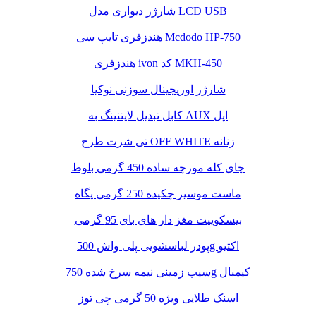
شارژر دیواری مدل LCD USB
هندزفری تایپ سی Mcdodo HP-750
هندزفری ivon کد MKH-450
شارژر اوریجینال سوزنی نوکیا
کابل تبدیل لایتنینگ به AUX اپل
تی شرت طرح OFF WHITE زنانه
چای کله مورچه ساده 450 گرمی بلوط
ماست موسیر چکیده 250 گرمی پگاه
بیسکوییت مغز دار های بای 95 گرمی
پودر لباسشویی پلی واش 500g اکتیو
سیب زمینی نیمه سرخ شده 750g کیمبال
اسنک طلایی ویژه 50 گرمی چی توز