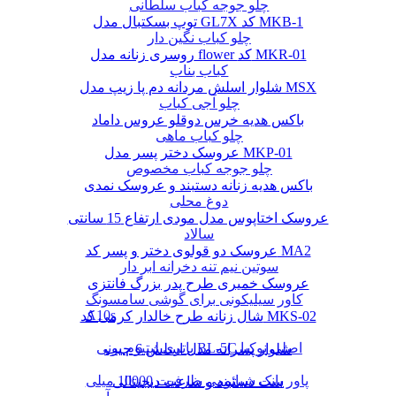
چلو جوجه کباب سلطانی
توپ بسکتبال مدل GL7X کد MKB-1
چلو کباب نگین دار
روسری زنانه مدل flower کد MKR-01
کباب بناب
شلوار اسلش مردانه دم پا زیپ مدل MSX
چلو آجی کباب
باکس هدیه خرس دوقلو عروس داماد
چلو کباب ماهی
عروسک دختر پسر مدل MKP-01
چلو جوجه کباب مخصوص
باکس هدیه زنانه دستبند و عروسک نمدی
دوغ محلی
عروسک اختاپوس مدل مودی ارتفاع 15 سانتی
سالاد
عروسک دو قولوی دختر و پسر کد MA2
سوتین نیم تنه دخرانه ابر دار
عروسک خمیری طرح پدر بزرگ فانتزی
کاور سیلیکونی برای گوشی سامسونگ
A10s
شال زنانه طرح خالدار کرمی کد MKS-02
باتری لیتیوم یونی BL-5C اصلی نوکیا
شلوار پسرانه مدل اسلش 6 جیب
پاور بانک شیائومی ظرفیت 10000 میلی
ست دستبند و ساعت دیجیتالی