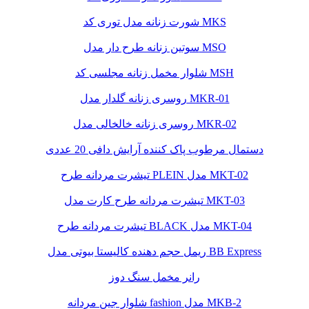
شورت زنانه مدل توری کد MKS
سوتین زنانه طرح دار مدل MSO
شلوار مخمل زنانه مجلسی کد MSH
روسری زنانه گلدار مدل MKR-01
روسری زنانه خالخالی مدل MKR-02
دستمال مرطوب پاک کننده آرایش دافی 20 عددی
تیشرت مردانه طرح PLEIN مدل MKT-02
تیشرت مردانه طرح کارت مدل MKT-03
تیشرت مردانه طرح BLACK مدل MKT-04
ریمل حجم دهنده کالیستا بیوتی مدل BB Express
رانر مخمل سنگ دوز
شلوار جین مردانه fashion مدل MKB-2