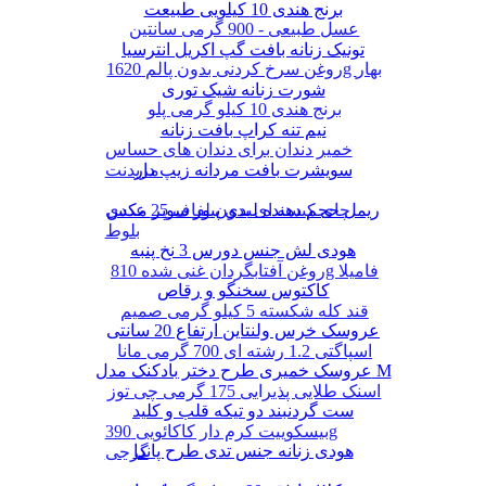
برنج هندی 10 کیلویی طبیعت
عسل طبیعی - 900 گرمی سانتین
تونیک زنانه بافت گپ اکریل انترسیا
روغن سرخ کردنی بدون پالم 1620g بهار
شورت زنانه شیک توری
برنج هندی 10 کیلو گرمی پلو
نیم تنه کراپ بافت زنانه
خمیر دندان برای دندان های حساس
سویشرت بافت مردانه زیپ دار
مریدنت
ریمل حجم دهنده لیدی پیور سوپر مکس
چای کیسه ای بدون لفاف 25 عددی
بلوط
هودی لش جنس دورس 3 نخ پنبه
روغن آفتابگردان غنی شده 810g فامیلا
کاکتوس سخنگو و رقاص
قند کله شکسته 5 کیلو گرمی صمیم
عروسک خرس ولنتاین ارتفاع 20 سانتی
اسپاگتی 1.2 رشته ای 700 گرمی مانا
عروسک خمیری طرح دختر بادکنک مدل M
اسنک طلایی پذیرایی 175 گرمی چی توز
ست گردنبند دو تیکه قلب و کلید
بیسکوییت کرم دار کاکائویی 390g
هودی زنانه جنس تدی طرح پاندا
گرجی