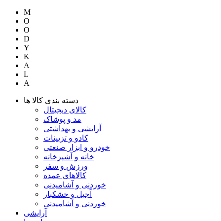
M
O
O
D
Y
K
A
L
A
دسته بندی کالا ها
کالای دیجیتال
مد و پوشاک
آرایشی و بهداشتی
کادو و تزیینات
خودرو و ابزار صنعتی
خانه و آشپزخانه
ورزش و سفر
کالاهای عمده
خوردنی و آشامیدنی
آجیل و خشکبار
خوردنی و آشامیدنی
آرایشی