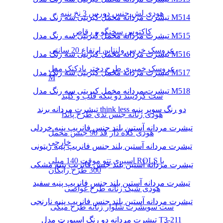
هودی لش جنس دورس 3 نخ پنبه
تیشرت مردانه مخمل کبریتی سه رنگ مدل M514
کاکتوس سخنگو و رقاص
تیشرت مردانه مخمل کبریتی سه رنگ مدل M515
عروسک خرس ولنتاین ارتفاع 20 سانتی
تیشرت مردانه مخمل کبریتی سه رنگ مدل M516
عروسک خمیری طرح دختر بادکنک مدل
تیشرت مردانه مخمل کبریتی سه رنگ مدل M517
M
تیشرت مردانه مخمل کبریتی سه رنگ مدل M518
ست گردنبند دو تیکه قلب و کلید
تیشرت مردانه برند think less دو رنگ سوپر پنبه
هودی زنانه جنس تدی طرح پاندا
تیشرت مردانه آستین بلند جنس فانریپ پنبه خردلی
هودی کلاه دار قد 90 جنس مخمل
خارجی
تیشرت مردانه آستین بلند جنس فانریپ پنبه زیتونی
اسپری تتو موقت 140 میلی ROLS با
تیشرت مردانه آستین بلند جنس فانریپ پنبه مشکی
300 طرح رایگان
تیشرت مردانه آستین بلند جنس فانریپ پنبه سفید
هودی شیک زنانه طرح غواصی
تیشرت مردانه آستین بلند جنس فانریپ پنبه نارنجی
ست سویشرت شلوار زنانه طرح میکی
تیشرت مردانه دو رنگ اسپورت مدل T3-211