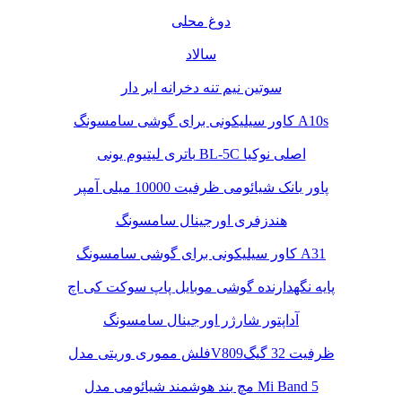
دوغ محلی
سالاد
سوتین نیم تنه دخرانه ابر دار
کاور سیلیکونی برای گوشی سامسونگ A10s
باتری لیتیوم یونی BL-5C اصلی نوکیا
پاور بانک شیائومی ظرفیت 10000 میلی آمپر
هندزفری اورجینال سامسونگ
کاور سیلیکونی برای گوشی سامسونگ A31
پایه نگهدارنده گوشی موبایل پاپ سوکت کی اچ
آداپتور شارژر اورجینال سامسونگ
فلش مموری وریتی مدلV809ظرفیت 32 گیگ
مچ بند هوشمند شیائومی مدل Mi Band 5