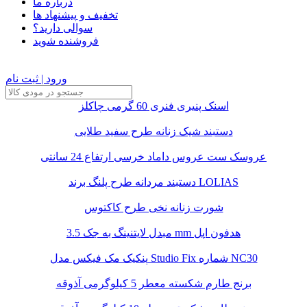
درباره ما
تخفیف و پیشنهاد ها
سوالی دارید؟
فروشنده شوید
ورود | ثبت نام
اسنک پنیری فنری 60 گرمی چاکلز
دستبند شیک زنانه طرح سفید طلایی
عروسک ست عروس داماد خرسی ارتفاع 24 سانتی
دستبند مردانه طرح پلنگ برند LOLIAS
شورت زنانه نخی طرح کاکتوس
مبدل لایتنینگ به جک 3.5 mm هدفون اپل
پنکیک مک فیکس مدل Studio Fix شماره NC30
برنج طارم شکسته معطر 5 کیلوگرمی آذوقه