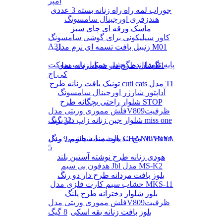
آمپر
جوراب لمه راه راه زنانه بسته 3 عددی
هندزفری اورجینال سامسونگ
ماسک ورقه ای چای سبز
کاور سیلیکونی برای گوشی سامسونگ
A31
زنبیل بافت تسمه ای نرم مدل M01
پایه نگهدارنده گوشی موبایل پاپ سوکت
شال طرح دار شیک زنانه مدل B1
کی اچ
تونیک بافت زنانه طرح cuti cats مدل TI
آداپتور شارژر اورجینال سامسونگ
شلوار راحتی بچگانه طرح STOP
فلش مموری وریتی مدلV809ظرفیت
شلوار جین زنانه زاپ دار برند miss one
32 گیگ
پالت سایه چشم 9 رنگ CHANLANYA
مچ بند هوشمند شیائومی مدل Mi Band
5
هودی زنانه طرح نوشته آستین بلند
هدفون بی سیم Jbl مدل MS-K2
بلوز بافت مردانه طرح دار دو رنگ
خشاب سیم کارت فلزی مدل MKS-11
بلوز شلوار دخترانه طرح پلنگ
فلش مموری وریتی مدلV809ظرفیت
بلوز بافت زنانه یقه اسکی
8 گیگ