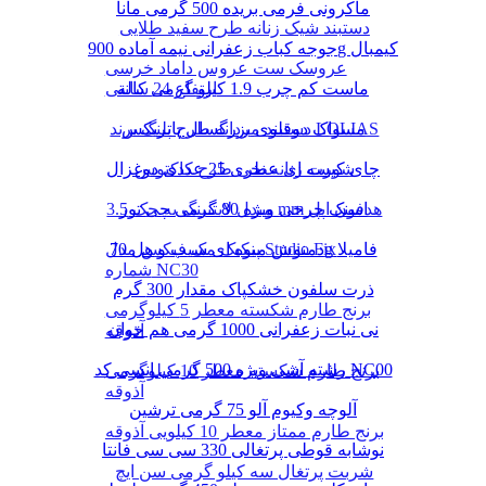
ماکرونی فرمی بریده 500 گرمی مانا
دستبند شیک زنانه طرح سفید طلایی
جوجه کباب زعفرانی نیمه آماده 900g کیمبال
عروسک ست عروس داماد خرسی
ماست کم چرب 1.9 کیلو گرمی کاله
ارتفاع 24 سانتی
دستبند مردانه طرح پلنگ برند LOLIAS
مسواک دوقلوی بزرگسال پاتریکس
چای کیسه ای عطری 25 عددی دوغزال
شورت زنانه نخی طرح کاکتوس
مبدل لایتنینگ به جک 3.5 mm هدفون اپل
اسنک چرخی ویژه 80 گرمی چی توز
دمنوش میوه ای سیب و هل 70g فامیلا
پنکیک مک فیکس مدل Studio Fix
شماره NC30
ذرت سلفون خشکپاک مقدار 300 گرم
برنج طارم شکسته معطر 5 کیلوگرمی
نی نبات زعفرانی 1000 گرمی هم خوان
آذوقه
رشته آشی ویژه 500 گرمی انسی کد NC00
برنج طارم شکسته معطر 10 کیلوگرمی
آذوقه
آلوچه وکیوم آلو 75 گرمی ترشین
برنج طارم ممتاز معطر 10 کیلویی آذوقه
نوشابه قوطی پرتغالی 330 سی سی فانتا
شربت پرتغال سه کیلو گرمی سن ایچ