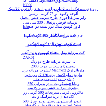
رانر میز غذا خوری جنس مخمل
رشته آشی ویژه 500 گرمی انسی کد
NC00
رومیزی سه تیکه لمه اکلیلی برای مبل های راحتی و کلاسیک
آلوچه وکیوم آلو 75 گرمی ترشین
رانر میز غذاخوری طرح سرمه جنس مخمل
نوشابه قوطی پرتغالی 330 سی سی
کاور کوسن سنگ دوز بسته دو عددی
فانتا
رومیزی لمه اکلیلی سه تیکه شیک
چای کله مورچه معطر 450 گرمی بلوط
دمکنی و دستمال قابلمه 5 تیکه
اسنک کچاپ ویژه 110 گرمی چی توز
کت مردانه مدل مخمل سوییت بدون آستر
روغن ذرت 810 گرمی زر اویل کد
ZAR01
تی شرت مردانه طرح دو رنگ
ماست پر چرب 2000g دومینو
تیشرت مردانه برند Madmext متریال ترک
مارش ملو اکسترودی 120 گرمی شیبا
تیشرت مردانه یقه زیپ دار
بیسکوییت مادر پذیرایی 350g ویتانا
تیشرت مردانه جنس سوپر نخ پنبه
ماکرونی فرمی سبزیجات 500 گرمی زر
لاک دندان برند دیزلینگ وایت
پودر لباسشویی دستی یونیورسال 500g
تونیک آستین کوتاه زنانه طرح گارفیلد
پرسیل