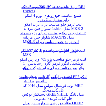
لنت ترمز جلو مناسب پژو 206 تیپ 5 امکو
ریمل حجم دهنده کالیستا بیوتی مدل BB
Express
شمع مناسب خودرو های یورو 4 امکو
رانر مخمل سنگ دوز
لنت ترمز جلو مناسب برای پراید امکو
شلوار جین مردانه fashion مدل MKB-2
درب رادیاتور مناسب برای پژو ، سمندGISP
شلوار جین مردانه MACJNS مدل
MKB-3
لنت ترمز عقب مناسب پراید امکو
شلوار اسلش مردانه دم پا کشی مدل
لنت ترمز جلو مناسب سمند کالیبر57 امکو
MSK
لنت ترمز جلو مناسب پژو 405 و پارس امکو
نوشیدنی انگور قرمز گازدار ساندیس - 1
لیتر
واتر پمپ مناسب برای پراید شرکت امکو
نوشیدنی انگور گازدار با طعم هلو
لنت ترمز عقب مناسب برای سمند EF7 امکو
ساندیس - 1 لیتر
توپ فوتسال مولتن مدل 0016 کد MKT
چلو کباب برگ
دستکش بوکس GREENHILL مدل تایگر
چلو کباب کوبیده معمولی
طناب ورزشی شماره انداز مدل QL002