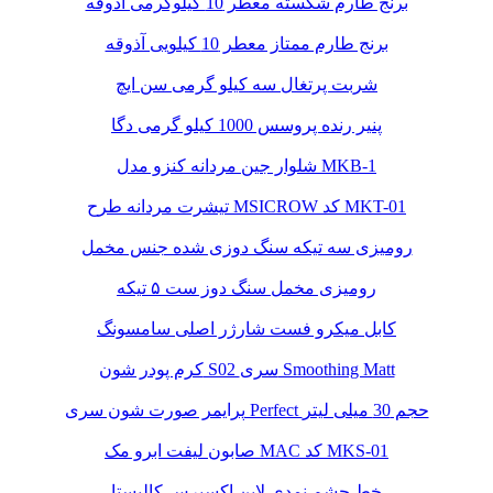
برنج طارم شکسته معطر 10 کیلوگرمی آذوقه
برنج طارم ممتاز معطر 10 کیلویی آذوقه
شربت پرتغال سه کیلو گرمی سن ایچ
پنیر رنده پروسس 1000 کیلو گرمی دگا
شلوار جین مردانه کنزو مدل MKB-1
تیشرت مردانه طرح MSICROW کد MKT-01
رومیزی سه تیکه سنگ دوزی شده جنس مخمل
رومیزی مخمل سنگ دوز ست ۵ تیکه
کابل میکرو فست شارژر اصلی سامسونگ
کرم پودر شون S02 سری Smoothing Matt
پرایمر صورت شون سری Perfect حجم 30 میلی لیتر
صابون لیفت ابرو مک MAC کد MKS-01
خط چشم نمدی لاین اکسپرس کالیستا