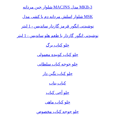
شلوار جین مردانه MACJNS مدل MKB-3
شلوار اسلش مردانه دم پا کشی مدل MSK
نوشیدنی انگور قرمز گازدار ساندیس - 1 لیتر
نوشیدنی انگور گازدار با طعم هلو ساندیس - 1 لیتر
چلو کباب برگ
چلو کباب کوبیده معمولی
چلو جوجه کباب سلطانی
چلو کباب نگین دار
کباب بناب
چلو آجی کباب
چلو کباب ماهی
چلو جوجه کباب مخصوص