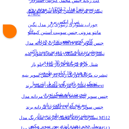
کت زنانه جنس مخمل کبریتی آستردار
مودم روتر +ADSL2 بی سیم نتنزا مدل
تیشرت مردانه آستین کوتاه سرشانه شنل
2740U
تی آر ایکس پرو
جوراب شلواری زنبوری ریز مدل نگین
دار
مانتو مزونی جنس سوییت آستین کیمینو
کاور کوسن جنس تدی و خزدار
تیشرت مردانه مدل M819 جنس سوپر پنبه
سویشرت زنانه جنس دورس جیب پاکتی
تیشرت مردانه مشکی مدل ساده سوپر پنبه
تخم مرغ شانه 30 عددی
شنل چرم مردانه خزدار مدل جلو باز
برنج هندی 10 کیلویی طبیعت
تیشرت مردانه دورنگ زیپ دار جنس سوپر پنبه
تونیک زنانه بافت گپ اکریل انترسیا
تیشرت مردانه مشکی سفید برند madmext
شورت زنانه شیک توری
تیشرت مردانه مدل think less8 جنس سوپر پنبه
نیم تنه کراپ بافت زنانه
تیشرت مردانه برند LV جنس سوپر نخ پنبه
سویشرت بافت مردانه زیپ دار
تیشرت مردانه مخمل کبریتی سه رنگ مدل M512
ریمل حجم دهنده لیدی پیور سوپر مکس
تیشرت مردانه مخمل کبریتی سه رنگ مدل M513