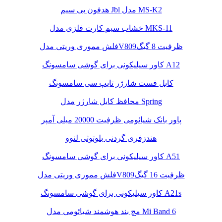
هدفون بی سیم Jbl مدل MS-K2
خشاب سیم کارت فلزی مدل MKS-11
فلش مموری وریتی مدلV809ظرفیت 8 گیگ
کاور سیلیکونی برای گوشی سامسونگ A12
کابل فست شارژر تایپ سی سامسونگ
محافظ کابل شارژر مدل Spring
پاور بانک شیائومی ظرفیت 20000 میلی آمپر
هندزفری گردنی بلوتوثی لنوو
کاور سیلیکونی برای گوشی سامسونگ A51
فلش مموری وریتی مدلV809ظرفیت 16 گیگ
کاور سیلیکونی برای گوشی سامسونگ A21s
مچ بند هوشمند شیائومی مدل Mi Band 6