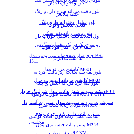
هودی زنانه طرح نوشته آستین بلند
آجر یوگا ویژه آجدار
بلوز بافت مردانه طرح دار دو رنگ
حلقه پیلاتس
بلوز شلوار دخترانه طرح پلنگ
قیچی پیلاتس و یوگا
بلوز بافت زنانه یقه اسکی
ول اسلاید بیضی شکل جوراب دار
رومیزی یک در یک مخمل سنگ دوز
حلقه لاغری مدل هولا هوپ
چای ساز صفحه لمسی بوش مدل BS-
پد اسکات ایرانی
1311
کاپشن مردانه مدل M601
بلوز یقه سه سانت ریز بافت مردانه
کاپشن مردانه اسپورت مدل M602
بلوز یقه گرد مردانه جنس نخ پنبه
کت مردانه شش دکمه مدل شرلینگ خزدار mk-01
ماسک صورت دوقلوی BEAUTY CITY
سویشرت مردانه سوییت مدل اسپورت آستر دار
هودی زنانه شیک طرح Reebok
مانتو زنانه مدل ترکیب چرم و تدی
ساعت مچی زنانه فوق العاده لوکس
مجلسی
مانتو زنانه جنس تدی مدل M253
کلاه بافت طرح NY