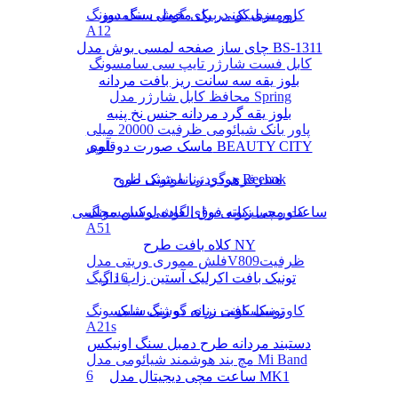
رومیزی یک در یک مخمل سنگ دوز
کاور سیلیکونی برای گوشی سامسونگ
A12
چای ساز صفحه لمسی بوش مدل BS-1311
کابل فست شارژر تایپ سی سامسونگ
بلوز یقه سه سانت ریز بافت مردانه
محافظ کابل شارژر مدل Spring
بلوز یقه گرد مردانه جنس نخ پنبه
پاور بانک شیائومی ظرفیت 20000 میلی
ماسک صورت دوقلوی BEAUTY CITY
آمپر
هودی زنانه شیک طرح Reebok
هندزفری گردنی بلوتوثی لنوو
کاور سیلیکونی برای گوشی سامسونگ
ساعت مچی زنانه فوق العاده لوکس مجلسی
A51
کلاه بافت طرح NY
فلش مموری وریتی مدلV809ظرفیت
16 گیگ
تونیک بافت اکرلیک آستین زاپ دار
تونیک بافت زنانه دو رنگ شیک
کاور سیلیکونی برای گوشی سامسونگ
A21s
دستبند مردانه طرح دمبل سنگ اونیکس
مچ بند هوشمند شیائومی مدل Mi Band
6
ساعت مچی دیجیتال مدل MK1