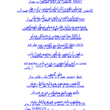
کاپشن مردانه اسپورت مدل M607
تونیک بافت اکرلیک آستین زاپ دار
کاپشن مردانه اسپورت مات مدل دو رنگ ضد آب
تونیک بافت زنانه دو رنگ شیک
سویشرت مردانه جنس چرم مدل M8
دستبند مردانه طرح دمبل سنگ اونیکس
مانتو زنانه سوییت چهار دکمه قد 80 سانت
ساعت مچی دیجیتال مدل MK1
سویشرت مردانه سوییت آستردار
کانسیلر و کانتور دو طرفه duo stick
کلیپس مو کوچک رنگی
براش آرایشی پلنگی مجموعه 5 تایی
گیره مو فلزی نگین دار مجلسی
ست براش آرایشی پری دریایی مجموعه
سنجاق تقتقی طرح رزین
7 تایی
چل گیس
خط چشم ضد آب ماژیکی فلورمار
کاپشن سوییت مردانه داخل تدی
ست دستبند و گوشواره طرح بینهایت
پالتو مردانه مشکی چرم خزدار
کلاه بافت طرح چشم
مانتو زنانه جنس چرم داخل تدی
مودم روتر +ADSL2 بی سیم TP-LINK
مدل W8961N