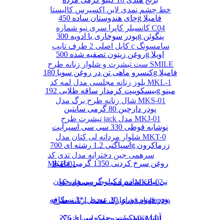
خط چشم نمدی لاین اکسپرس کالیستا
چای هندوستان ساده 450g فامیلا
کانسیلر کاپرا سری نیو شماره C04
پودر سوخاری با ادویه 300g پنگوئن
کابل اصلی 2 طرف تایپ c سامسونگ
روغن زیتون تصفیه شده 500g اویلا
ست تیشرت و شلوار زنانه طرح SMILE
کنسرو ماهی تن در روغن سویا 180g فامیلا
بلوز زنانه مجلسی مدل لمه کد MKL-1
بیسکوییت کرمدار ساقه طلایی 192g مینو
شال زنانه طرح برگ مدل MKS-01
پودر دارچین 80 گرمی سانتین
تیشرت طرح jack مدل MKJ-01
نوشابه قوطی 330 سی سی اسپرایت
شلوار مردانه لی کتان مدل MKT-0
اسپاگتی 1.2 رشته ای 700g زرماکرون
سرهمی جین دخترانه مدل تدی کد
روغن سرخ کردنی 1350 گرمی فامیلا
MKB-01
نی نبات ساده 1 کیلو گرمی هم خوان
سرهمی جین پسرانه کد MKB-02
پودر قهوه فوری 10 عددی 1*3 نسکافه
تاپ شلوارک مخمل زنانه طرح happy
بیسکوییت چمک سرای 276g آناتا
مانتو چهارخانه زنانه کد MKM-01