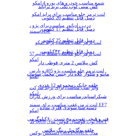
شمع مناسب خودرو های یورو 4 امکو
کش مینی لوپ تکی برند تراباند
لنت ترمز جلو مناسب برای پراید امکو
دمبل قابل تنظیم 20 کیلویی
درب رادیاتور مناسب برای پژو ،
دمبل قابل تنظیم 17 کیلویی
سمندGISP
دمبل قابل تنظیم 25 کیلویی
لنت ترمز عقب مناسب پراید امکو
دمبل قابل تنظیم ۴۲کیلویی
لنت ترمز جلو مناسب سمند کالیبر57
امکو
کش پیلاتس 2 متری قوطی دار
لنت ترمز جلو مناسب پژو 405 و پارس
مانتو و شلوار کلاه دار جنس مخمل سوییت
امکو
حلقه چابکی مجموعه 12 عددی
واتر پمپ مناسب برای پراید شرکت
امکو
شیکراسپایدرمناسب برای ورزش کاران
لنت ترمز عقب مناسب برای سمند EF7
دسته شنا سوئدی فلزی ساده
امکو
فنر و قیچی تقویت مچ دست ۶۰کیلوگرمی
توپ فوتسال مولتن مدل 0016 کد MKT
حلقه یوگا ویل رینگ پیلاتس
دستکش بوکس GREENHILL مدل