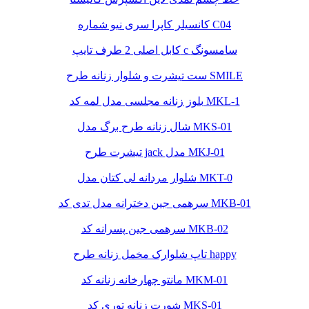
کانسیلر کاپرا سری نیو شماره C04
کابل اصلی 2 طرف تایپ c سامسونگ
ست تیشرت و شلوار زنانه طرح SMILE
بلوز زنانه مجلسی مدل لمه کد MKL-1
شال زنانه طرح برگ مدل MKS-01
تیشرت طرح jack مدل MKJ-01
شلوار مردانه لی کتان مدل MKT-0
سرهمی جین دخترانه مدل تدی کد MKB-01
سرهمی جین پسرانه کد MKB-02
تاپ شلوارک مخمل زنانه طرح happy
مانتو چهارخانه زنانه کد MKM-01
شورت زنانه توری کد MKS-01