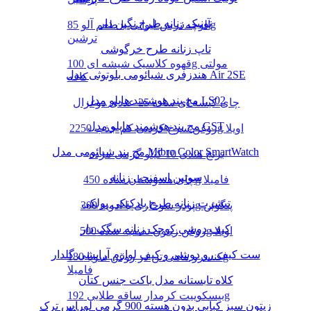
تونیک زنانه طرح نگین دار
آلوچه ترش لیوانی با طعم آلو 85g
ترشین
تاپ زنانه طرح خرگوشی
قهوه کلاسیک شیشه ای 100g مولتی
هندزفری شیائومی بلوتوثی مدل Air 2SE
کافه
مچ بند هوشمند هایلو مدل LS02
چای کیسه ای ساده 25 عددی دوغزال
مچ بند هوشمند هایلو مدل GST
روغن سرخ کردنی کم جذب 2250g اویلا
مچ بند شیائومی مدل Mibro Color SmartWatch
برنج هندی 10 کیلو گرمی مژده
سوتین اسفنجی زنانه
چای هندوستان ساده 450g فامیلا
تیشرت زنانه طرح بادکنکی پولکی
پودر سوخاری با ادویه 300g پنگوئن
کیف دوشی کوچک زنانه سگک دار
روغن زیتون تصفیه شده 500g اویلا
ست کیف رو دوشی و کیف لوازم آرایشی گلدار
کنسرو ماهی تن در روغن سویا 180g
فامیلا
کلاه تابستانه مدل باکت جنس کتان
بیسکوییت کرمدار ساقه طلایی 192g
زیتون سبز کبابی بدون هسته 900 گرمی لوراس ترک
مینو