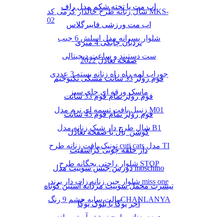
اب مت یا تخته شکم مدل راف
شال زنانه طرح خالدار کرمی کد MKS-
02
اب مت ورزشی فایبرگلاس
شلوار پسرانه مدل اسلش 6 جیب
نردبان چابکی 4 متری
ست دستبند و ساعت دیجیتالی
صفحه تعادل 2022
جوراب لمه راه راه زنانه بسته 3 عددی
فوم رولر 33 سانت مشکی تکنوجیم
ماسک ورقه ای چای سبز
فوم رولر تمام فوم 33 سانت
زنبیل بافت تسمه ای نرم مدل M01
فوم رولر تمام فوم 45 سانت
شال طرح دار شیک زنانه مدل B1
کوشن بال یا صفحه تعادل
تونیک بافت زنانه طرح cuti cats مدل TI
دار حلقه چوبی کراسفیت
شلوار راحتی بچگانه طرح STOP
دورس جنس سوییت مدل moschino
شلوار جین زنانه زاپ دار برند miss one
تیشرت مخمل سوییت مردانه آستین کوتاه
پالت سایه چشم 9 رنگ CHANLANYA
آجر یوگا یا بلوک یوگا