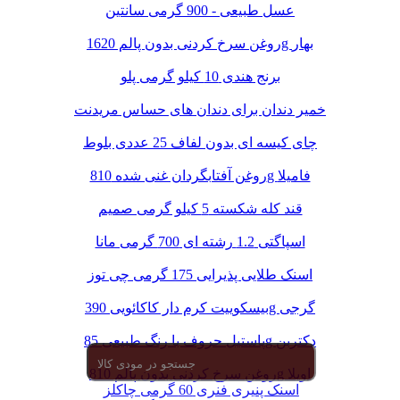
عسل طبیعی - 900 گرمی سانتین
روغن سرخ کردنی بدون پالم 1620g بهار
برنج هندی 10 کیلو گرمی پلو
خمیر دندان برای دندان های حساس مریدنت
چای کیسه ای بدون لفاف 25 عددی بلوط
روغن آفتابگردان غنی شده 810g فامیلا
قند کله شکسته 5 کیلو گرمی صمیم
اسپاگتی 1.2 رشته ای 700 گرمی مانا
اسنک طلایی پذیرایی 175 گرمی چی توز
بیسکوییت کرم دار کاکائویی 390g گرجی
پاستیل حروف با رنگ طبیعی 85g دکتربن
روغن سرخ کردنی بدون پالم 810g اویلا
اسنک پنیری فنری 60 گرمی چاکلز