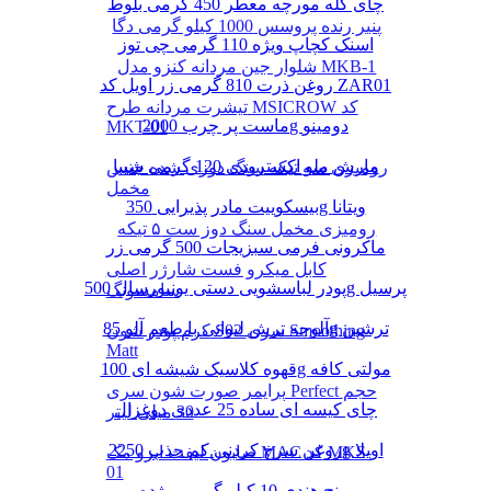
چای کله مورچه معطر 450 گرمی بلوط
پنیر رنده پروسس 1000 کیلو گرمی دگا
اسنک کچاپ ویژه 110 گرمی چی توز
شلوار جین مردانه کنزو مدل MKB-1
روغن ذرت 810 گرمی زر اویل کد ZAR01
تیشرت مردانه طرح MSICROW کد
ماست پر چرب 2000g دومینو
MKT-01
مارش ملو اکسترودی 120 گرمی شیبا
رومیزی سه تیکه سنگ دوزی شده جنس
مخمل
بیسکوییت مادر پذیرایی 350g ویتانا
رومیزی مخمل سنگ دوز ست ۵ تیکه
ماکرونی فرمی سبزیجات 500 گرمی زر
کابل میکرو فست شارژر اصلی
پودر لباسشویی دستی یونیورسال 500g پرسیل
سامسونگ
آلوچه ترش لیوانی با طعم آلو 85g ترشین
کرم پودر شون S02 سری Smoothing
Matt
قهوه کلاسیک شیشه ای 100g مولتی کافه
پرایمر صورت شون سری Perfect حجم
چای کیسه ای ساده 25 عددی دوغزال
30 میلی لیتر
روغن سرخ کردنی کم جذب 2250g اویلا
صابون لیفت ابرو مک MAC کد MKS-
01
برنج هندی 10 کیلو گرمی مژده