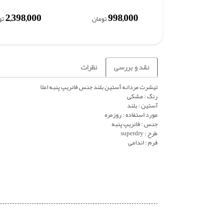
2,398,000
998,000
تومان
تو
نقد و بررسی
نظرات
تیشرت مردانه آستین بلند جنس فانریپ پنبه اعلا
رنگ : مشکی
آستین : بلند
مورد استفاده : روزمره
جنس : فانریپ پنبه
طرح : superdry
فرم : اندامی