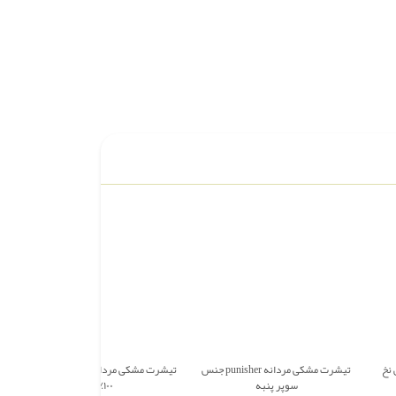
 نخ
تیشرت مشکی مردانه punisher جنس
تیشرت مشکی مردانه faith مدل سه رنگ
سوپر پنبه
۱۰۰٪ پنبه