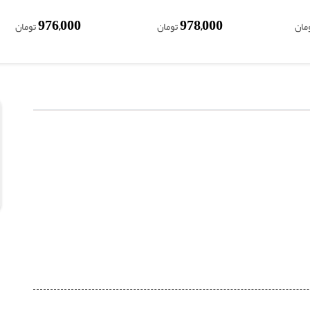
976,000
978,000
مان
تومان
تومان