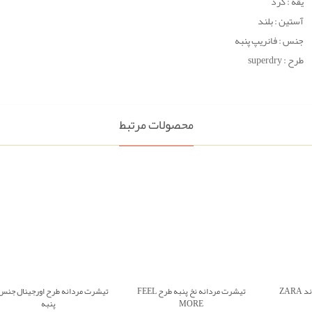
یقه : گرد
آستین : بلند
جنس : فانریپ پنبه
طرح : superdry
محصولات مرتبط
پیراهن مردانه مشکی برند ZARA
تیشرت مردانه نخ پنبه طرح FEEL
تیشرت مردانه طرح اورجینال جنس
MORE
پنبه