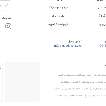
فارش
درباره مودی کالا
 فروش
تماس با ما
مودی کالا ر
ربری
فروشنده شوید
 :
آدرس ایمیل :
info@moodykala.com
044
د
زمینه فروش آنلاین می باشد؛ که مجهز به تمام
 دیجیتال ، مد و پوشاک ، آرایشی و بهداشتی ،
همچنین دارای هدف معین از جمله اشتغال زایی ، جذب
پرو سانت. ارسال سریع با ضمانت اصالت و سلامت