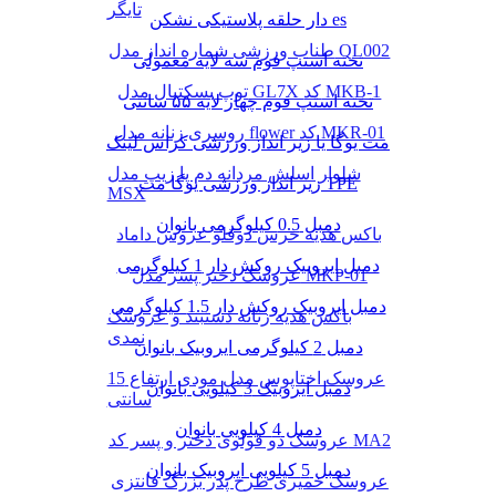
تایگر
دار حلقه پلاستیکی نشکن es
طناب ورزشی شماره انداز مدل QL002
تخته استپ فوم سه لایه معمولی
توپ بسکتبال مدل GL7X کد MKB-1
تخته استپ فوم چهار لایه ۵۵ سانتی
روسری زنانه مدل flower کد MKR-01
مت یوگا یا زیر انداز ورزشی کراس لینک
شلوار اسلش مردانه دم پا زیپ مدل
زیر انداز ورزشی یوگا مت TPE
MSX
دمبل 0.5 کیلوگرمی بانوان
باکس هدیه خرس دوقلو عروس داماد
دمبل ایروبیک روکش‌ دار 1 کیلوگرمی
عروسک دختر پسر مدل MKP-01
دمبل ایروبیک روکش‌ دار 1.5 کیلوگرمی
باکس هدیه زنانه دستبند و عروسک
نمدی
دمبل 2 کیلوگرمی ایروبیک بانوان
عروسک اختاپوس مدل مودی ارتفاع 15
دمبل ایروبیک 3 کیلویی بانوان
سانتی
دمبل 4 کیلویی بانوان
عروسک دو قولوی دختر و پسر کد MA2
دمبل 5 کیلویی ایروبیک بانوان
عروسک خمیری طرح پدر بزرگ فانتزی