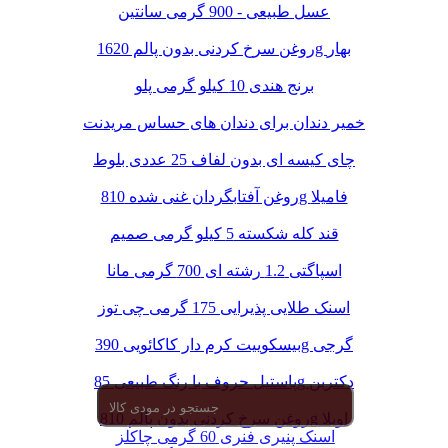
عسل طبیعی - 900 گرمی سانتین
روغن سرخ کردنی بدون پالم 1620g بهار
برنج هندی 10 کیلو گرمی پلو
خمیر دندان برای دندان های حساس مریدنت
چای کیسه ای بدون لفاف 25 عددی بلوط
روغن آفتابگردان غنی شده 810g فامیلا
قند کله شکسته 5 کیلو گرمی صمیم
اسپاگتی 1.2 رشته ای 700 گرمی مانا
اسنک طلایی پذیرایی 175 گرمی چی توز
بیسکوییت کرم دار کاکائویی 390g گرجی
پاستیل حروف با رنگ طبیعی 85g دکتربن
روغن سرخ کردنی بدون پالم 810g اویلا
اسنک پنیری فنری 60 گرمی چاکلز