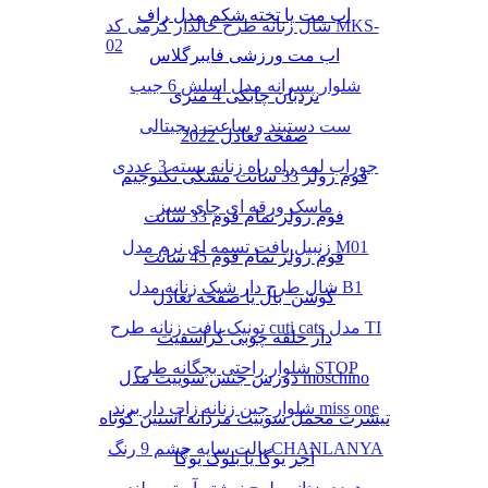
اب مت یا تخته شکم مدل راف
شال زنانه طرح خالدار کرمی کد MKS-
02
اب مت ورزشی فایبرگلاس
شلوار پسرانه مدل اسلش 6 جیب
نردبان چابکی 4 متری
ست دستبند و ساعت دیجیتالی
صفحه تعادل 2022
جوراب لمه راه راه زنانه بسته 3 عددی
فوم رولر 33 سانت مشکی تکنوجیم
ماسک ورقه ای چای سبز
فوم رولر تمام فوم 33 سانت
زنبیل بافت تسمه ای نرم مدل M01
فوم رولر تمام فوم 45 سانت
شال طرح دار شیک زنانه مدل B1
کوشن بال یا صفحه تعادل
تونیک بافت زنانه طرح cuti cats مدل TI
دار حلقه چوبی کراسفیت
شلوار راحتی بچگانه طرح STOP
دورس جنس سوییت مدل moschino
شلوار جین زنانه زاپ دار برند miss one
تیشرت مخمل سوییت مردانه آستین کوتاه
پالت سایه چشم 9 رنگ CHANLANYA
آجر یوگا یا بلوک یوگا