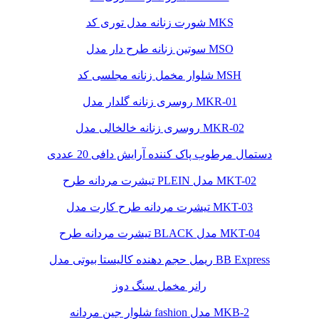
شورت زنانه مدل توری کد MKS
سوتین زنانه طرح دار مدل MSO
شلوار مخمل زنانه مجلسی کد MSH
روسری زنانه گلدار مدل MKR-01
روسری زنانه خالخالی مدل MKR-02
دستمال مرطوب پاک کننده آرایش دافی 20 عددی
تیشرت مردانه طرح PLEIN مدل MKT-02
تیشرت مردانه طرح کارت مدل MKT-03
تیشرت مردانه طرح BLACK مدل MKT-04
ریمل حجم دهنده کالیستا بیوتی مدل BB Express
رانر مخمل سنگ دوز
شلوار جین مردانه fashion مدل MKB-2