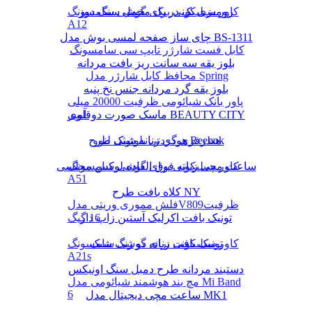
رومیزی یک در یک مخمل سنگ دوز
کاور سیلیکونی برای گوشی سامسونگ
A12
چای ساز صفحه لمسی بوش مدل BS-1311
کابل فست شارژر تایپ سی سامسونگ
بلوز یقه سه سانت ریز بافت مردانه
محافظ کابل شارژر مدل Spring
بلوز یقه گرد مردانه جنس نخ پنبه
پاور بانک شیائومی ظرفیت 20000 میلی
ماسک صورت دوقلوی BEAUTY CITY
آمپر
هودی زنانه شیک طرح Reebok
هندزفری گردنی بلوتوثی لنوو
کاور سیلیکونی برای گوشی سامسونگ
ساعت مچی زنانه فوق العاده لوکس مجلسی
A51
کلاه بافت طرح NY
فلش مموری وریتی مدلV809ظرفیت
16 گیگ
تونیک بافت اکرلیک آستین زاپ دار
تونیک بافت زنانه دو رنگ شیک
کاور سیلیکونی برای گوشی سامسونگ
A21s
دستبند مردانه طرح دمبل سنگ اونیکس
مچ بند هوشمند شیائومی مدل Mi Band
6
ساعت مچی دیجیتال مدل MK1