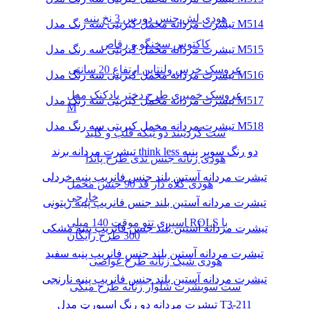
هودی لش جنس دورس 3 نخ پنبه
تیشرت مردانه مخمل کبریتی سه رنگ مدل M514
کاکتوس سخنگو و رقاص
تیشرت مردانه مخمل کبریتی سه رنگ مدل M515
عروسک خرس ولنتاین ارتفاع 20 سانتی
تیشرت مردانه مخمل کبریتی سه رنگ مدل M516
عروسک خمیری طرح دختر بادکنک مدل
تیشرت مردانه مخمل کبریتی سه رنگ مدل M517
M
تیشرت مردانه مخمل کبریتی سه رنگ مدل M518
ست گردنبند دو تیکه قلب و کلید
تیشرت مردانه برند think less دو رنگ سوپر پنبه
هودی زنانه جنس تدی طرح پاندا
تیشرت مردانه آستین بلند جنس فانریپ پنبه خردلی
هودی کلاه دار قد 90 جنس مخمل
خارجی
تیشرت مردانه آستین بلند جنس فانریپ پنبه زیتونی
اسپری تتو موقت 140 میلی ROLS با
تیشرت مردانه آستین بلند جنس فانریپ پنبه مشکی
300 طرح رایگان
تیشرت مردانه آستین بلند جنس فانریپ پنبه سفید
هودی شیک زنانه طرح غواصی
تیشرت مردانه آستین بلند جنس فانریپ پنبه نارنجی
ست سویشرت شلوار زنانه طرح میکی
تیشرت مردانه دو رنگ اسپورت مدل T3-211