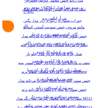
کت زنانه جنس مخمل کبریتی آستردار
مودم روتر +ADSL2 بی سیم نتنزا مدل
تیشرت مردانه آستین کوتاه سرشانه شنل
2740U
تی آر ایکس پرو
جوراب شلواری زنبوری ریز مدل نگین
دار
مانتو مزونی جنس سوییت آستین کیمینو
کاور کوسن جنس تدی و خزدار
تیشرت مردانه مدل M819 جنس سوپر پنبه
سویشرت زنانه جنس دورس جیب پاکتی
تیشرت مردانه مشکی مدل ساده سوپر پنبه
تخم مرغ شانه 30 عددی
شنل چرم مردانه خزدار مدل جلو باز
برنج هندی 10 کیلویی طبیعت
تیشرت مردانه دورنگ زیپ دار جنس سوپر پنبه
تونیک زنانه بافت گپ اکریل انترسیا
تیشرت مردانه مشکی سفید برند madmext
شورت زنانه شیک توری
تیشرت مردانه مدل think less8 جنس سوپر پنبه
نیم تنه کراپ بافت زنانه
تیشرت مردانه برند LV جنس سوپر نخ پنبه
سویشرت بافت مردانه زیپ دار
تیشرت مردانه مخمل کبریتی سه رنگ مدل M512
ریمل حجم دهنده لیدی پیور سوپر مکس
تیشرت مردانه مخمل کبریتی سه رنگ مدل M513