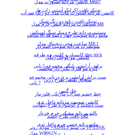
کاپشن مردانه اسپورت مدل M607
تونیک بافت اکرلیک آستین زاپ دار
کاپشن مردانه اسپورت مات مدل دو رنگ ضد آب
تونیک بافت زنانه دو رنگ شیک
سویشرت مردانه جنس چرم مدل M8
دستبند مردانه طرح دمبل سنگ اونیکس
مانتو زنانه سوییت چهار دکمه قد 80 سانت
ساعت مچی دیجیتال مدل MK1
سویشرت مردانه سوییت آستردار
کانسیلر و کانتور دو طرفه duo stick
کلیپس مو کوچک رنگی
براش آرایشی پلنگی مجموعه 5 تایی
گیره مو فلزی نگین دار مجلسی
ست براش آرایشی پری دریایی مجموعه
سنجاق تقتقی طرح رزین
7 تایی
چل گیس
خط چشم ضد آب ماژیکی فلورمار
کاپشن سوییت مردانه داخل تدی
ست دستبند و گوشواره طرح بینهایت
پالتو مردانه مشکی چرم خزدار
کلاه بافت طرح چشم
مانتو زنانه جنس چرم داخل تدی
مودم روتر +ADSL2 بی سیم TP-LINK
مدل W8961N