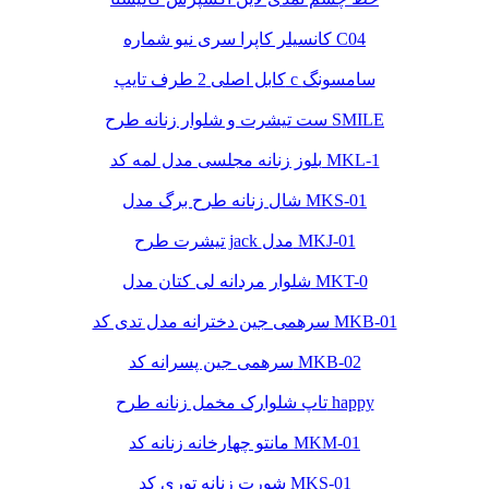
کانسیلر کاپرا سری نیو شماره C04
کابل اصلی 2 طرف تایپ c سامسونگ
ست تیشرت و شلوار زنانه طرح SMILE
بلوز زنانه مجلسی مدل لمه کد MKL-1
شال زنانه طرح برگ مدل MKS-01
تیشرت طرح jack مدل MKJ-01
شلوار مردانه لی کتان مدل MKT-0
سرهمی جین دخترانه مدل تدی کد MKB-01
سرهمی جین پسرانه کد MKB-02
تاپ شلوارک مخمل زنانه طرح happy
مانتو چهارخانه زنانه کد MKM-01
شورت زنانه توری کد MKS-01