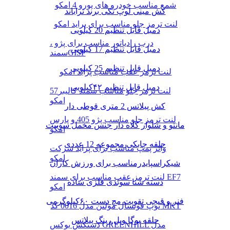
شمع مناسب خودرو های یورو 4 امکو
کش مینی لوپ تکی برند تراباند
لنت ترمز جلو مناسب برای پراید امکو
دمبل قابل تنظیم 20 کیلویی
درب رادیاتور مناسب برای پژو ،
دمبل قابل تنظیم 17 کیلویی
سمندGISP
دمبل قابل تنظیم 25 کیلویی
لنت ترمز عقب مناسب پراید امکو
دمبل قابل تنظیم ۴۲کیلویی
لنت ترمز جلو مناسب سمند کالیبر57
امکو
کش پیلاتس 2 متری قوطی دار
لنت ترمز جلو مناسب پژو 405 و پارس
مانتو و شلوار کلاه دار جنس مخمل سوییت
امکو
حلقه چابکی مجموعه 12 عددی
واتر پمپ مناسب برای پراید شرکت
امکو
شیکراسپایدرمناسب برای ورزش کاران
لنت ترمز عقب مناسب برای سمند EF7
دسته شنا سوئدی فلزی ساده
امکو
فنر و قیچی تقویت مچ دست ۶۰کیلوگرمی
توپ فوتسال مولتن مدل 0016 کد MKT
حلقه یوگا ویل رینگ پیلاتس
دستکش بوکس GREENHILL مدل