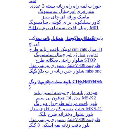
آمپر
جوراب لمه راه راه زنانه بسته 3 عددی
هندزفری اورجینال سامسونگ
ماسک ورقه ای چای سبز
کاور سیلیکونی برای گوشی سامسونگ
A31
زنبیل بافت تسمه ای نرم مدل M01
پایه نگهدارنده گوشی موبایل پاپ سوکت
شال طرح دار شیک زنانه مدل B1
کی اچ
تونیک بافت زنانه طرح cuti cats مدل TI
آداپتور شارژر اورجینال سامسونگ
شلوار راحتی بچگانه طرح STOP
فلش مموری وریتی مدلV809ظرفیت
شلوار جین زنانه زاپ دار برند miss one
32 گیگ
پالت سایه چشم 9 رنگ CHANLANYA
مچ بند هوشمند شیائومی مدل Mi Band
5
هودی زنانه طرح نوشته آستین بلند
هدفون بی سیم Jbl مدل MS-K2
بلوز بافت مردانه طرح دار دو رنگ
خشاب سیم کارت فلزی مدل MKS-11
بلوز شلوار دخترانه طرح پلنگ
فلش مموری وریتی مدلV809ظرفیت
بلوز بافت زنانه یقه اسکی
8 گیگ