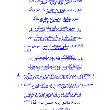
هودی زنانه طرح نوشته آستین بلند
آجر یوگا ویژه آجدار
بلوز بافت مردانه طرح دار دو رنگ
حلقه پیلاتس
بلوز شلوار دخترانه طرح پلنگ
قیچی پیلاتس و یوگا
بلوز بافت زنانه یقه اسکی
ول اسلاید بیضی شکل جوراب دار
رومیزی یک در یک مخمل سنگ دوز
حلقه لاغری مدل هولا هوپ
چای ساز صفحه لمسی بوش مدل BS-
پد اسکات ایرانی
1311
کاپشن مردانه مدل M601
بلوز یقه سه سانت ریز بافت مردانه
کاپشن مردانه اسپورت مدل M602
بلوز یقه گرد مردانه جنس نخ پنبه
کت مردانه شش دکمه مدل شرلینگ خزدار mk-01
ماسک صورت دوقلوی BEAUTY CITY
سویشرت مردانه سوییت مدل اسپورت آستر دار
هودی زنانه شیک طرح Reebok
مانتو زنانه مدل ترکیب چرم و تدی
ساعت مچی زنانه فوق العاده لوکس
مجلسی
مانتو زنانه جنس تدی مدل M253
کلاه بافت طرح NY