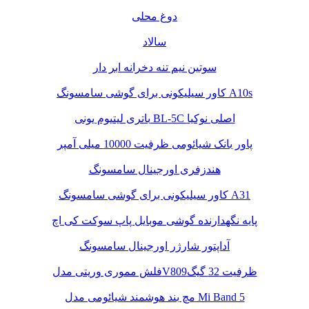
دوغ محلی
سالاد
سوتین نیم تنه دخرانه ابر دار
کاور سیلیکونی برای گوشی سامسونگ A10s
باتری لیتیوم یونی BL-5C اصلی نوکیا
پاور بانک شیائومی ظرفیت 10000 میلی آمپر
هندزفری اورجینال سامسونگ
کاور سیلیکونی برای گوشی سامسونگ A31
پایه نگهدارنده گوشی موبایل پاپ سوکت کی اچ
آداپتور شارژر اورجینال سامسونگ
فلش مموری وریتی مدلV809ظرفیت 32 گیگ
مچ بند هوشمند شیائومی مدل Mi Band 5