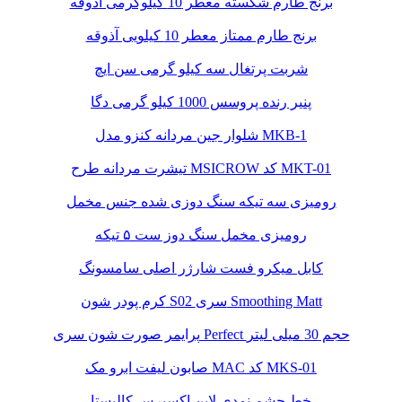
برنج طارم شکسته معطر 10 کیلوگرمی آذوقه
برنج طارم ممتاز معطر 10 کیلویی آذوقه
شربت پرتغال سه کیلو گرمی سن ایچ
پنیر رنده پروسس 1000 کیلو گرمی دگا
شلوار جین مردانه کنزو مدل MKB-1
تیشرت مردانه طرح MSICROW کد MKT-01
رومیزی سه تیکه سنگ دوزی شده جنس مخمل
رومیزی مخمل سنگ دوز ست ۵ تیکه
کابل میکرو فست شارژر اصلی سامسونگ
کرم پودر شون S02 سری Smoothing Matt
پرایمر صورت شون سری Perfect حجم 30 میلی لیتر
صابون لیفت ابرو مک MAC کد MKS-01
خط چشم نمدی لاین اکسپرس کالیستا