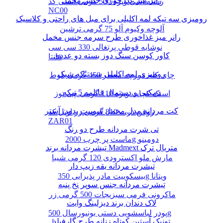
رانر میز غذا خوری جنس مخمل
رشته آشی ویژه 500 گرمی انسی کد
NC00
رومیزی سه تیکه لمه اکلیلی برای مبل های راحتی و کلاسیک
آلوچه وکیوم آلو 75 گرمی ترشین
رانر میز غذاخوری طرح سرمه جنس مخمل
نوشابه قوطی پرتغالی 330 سی سی
کاور کوسن سنگ دوز بسته دو عددی
فانتا
رومیزی لمه اکلیلی سه تیکه شیک
چای کله مورچه معطر 450 گرمی بلوط
دمکنی و دستمال قابلمه 5 تیکه
اسنک کچاپ ویژه 110 گرمی چی توز
کت مردانه مدل مخمل سوییت بدون آستر
روغن ذرت 810 گرمی زر اویل کد
ZAR01
تی شرت مردانه طرح دو رنگ
ماست پر چرب 2000g دومینو
تیشرت مردانه برند Madmext متریال ترک
مارش ملو اکسترودی 120 گرمی شیبا
تیشرت مردانه یقه زیپ دار
بیسکوییت مادر پذیرایی 350g ویتانا
تیشرت مردانه جنس سوپر نخ پنبه
ماکرونی فرمی سبزیجات 500 گرمی زر
لاک دندان برند دیزلینگ وایت
پودر لباسشویی دستی یونیورسال 500g
تونیک آستین کوتاه زنانه طرح گارفیلد
پرسیل