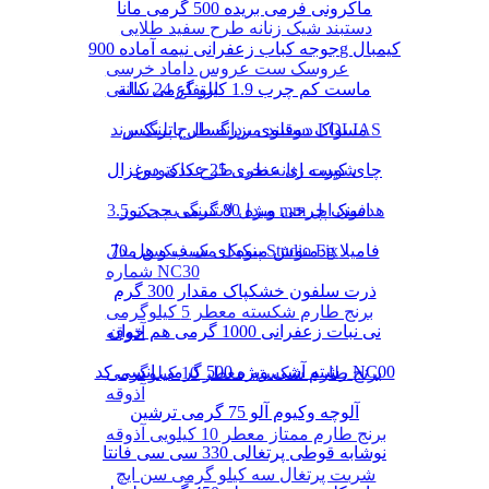
ماکرونی فرمی بریده 500 گرمی مانا
دستبند شیک زنانه طرح سفید طلایی
جوجه کباب زعفرانی نیمه آماده 900g کیمبال
عروسک ست عروس داماد خرسی
ماست کم چرب 1.9 کیلو گرمی کاله
ارتفاع 24 سانتی
دستبند مردانه طرح پلنگ برند LOLIAS
مسواک دوقلوی بزرگسال پاتریکس
چای کیسه ای عطری 25 عددی دوغزال
شورت زنانه نخی طرح کاکتوس
مبدل لایتنینگ به جک 3.5 mm هدفون اپل
اسنک چرخی ویژه 80 گرمی چی توز
دمنوش میوه ای سیب و هل 70g فامیلا
پنکیک مک فیکس مدل Studio Fix
شماره NC30
ذرت سلفون خشکپاک مقدار 300 گرم
برنج طارم شکسته معطر 5 کیلوگرمی
نی نبات زعفرانی 1000 گرمی هم خوان
آذوقه
رشته آشی ویژه 500 گرمی انسی کد NC00
برنج طارم شکسته معطر 10 کیلوگرمی
آذوقه
آلوچه وکیوم آلو 75 گرمی ترشین
برنج طارم ممتاز معطر 10 کیلویی آذوقه
نوشابه قوطی پرتغالی 330 سی سی فانتا
شربت پرتغال سه کیلو گرمی سن ایچ