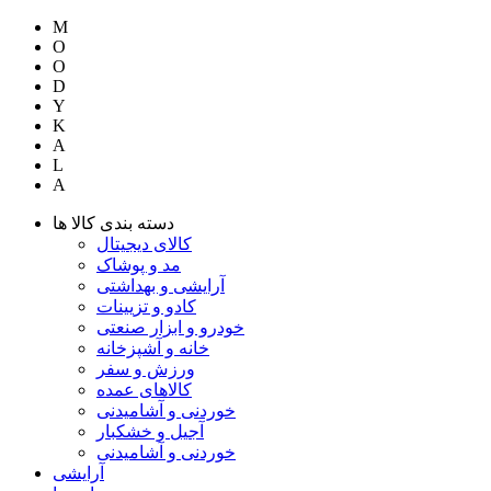
M
O
O
D
Y
K
A
L
A
دسته بندی کالا ها
کالای دیجیتال
مد و پوشاک
آرایشی و بهداشتی
کادو و تزیینات
خودرو و ابزار صنعتی
خانه و آشپزخانه
ورزش و سفر
کالاهای عمده
خوردنی و آشامیدنی
آجیل و خشکبار
خوردنی و آشامیدنی
آرایشی