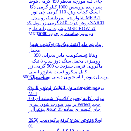
چای کله مورچه معطر 450 گرمی بلوط
پنیر رنده پروسس 1000 کیلو گرمی دگا
اسنک کچاپ ویژه 110 گرمی چی توز
شلوار جین مردانه کنزو مدل MKB-1
روغن ذرت 810 گرمی زر اویل کد ZAR01
تیشرت مردانه طرح MSICROW کد
ماست پر چرب 2000g دومینو
MKT-01
مارش ملو اکسترودی 120 گرمی شیبا
رومیزی سه تیکه سنگ دوزی شده جنس
مخمل
بیسکوییت مادر پذیرایی 350g ویتانا
رومیزی مخمل سنگ دوز ست ۵ تیکه
ماکرونی فرمی سبزیجات 500 گرمی زر
کابل میکرو فست شارژر اصلی
پودر لباسشویی دستی یونیورسال 500g پرسیل
سامسونگ
آلوچه ترش لیوانی با طعم آلو 85g ترشین
کرم پودر شون S02 سری Smoothing
Matt
قهوه کلاسیک شیشه ای 100g مولتی کافه
پرایمر صورت شون سری Perfect حجم
چای کیسه ای ساده 25 عددی دوغزال
30 میلی لیتر
روغن سرخ کردنی کم جذب 2250g اویلا
صابون لیفت ابرو مک MAC کد MKS-
01
برنج هندی 10 کیلو گرمی مژده