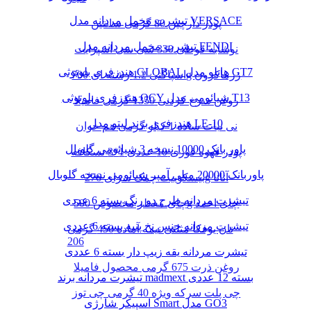
تیشرت مخمل مردانه مدل VERSACE
پودر دارچین 80 گرمی سانتین
تیشرت مخمل مردانه مدل FENDI
نوشابه قوطی 330 سی سی اسپرایت
هندزفری بلوتوثی GLOBAL هایلو مدل GT7
اسپاگتی 1.2 رشته ای 700g زرماکرون
هندزفری بلوتوثی QCY شیائومی مدل T13
روغن سرخ کردنی 1350 گرمی فامیلا
هندزفری برند لیتو مدل LE-10
نی نبات ساده 1 کیلو گرمی هم خوان
پاور بانک 10000 نسخه 3 شیائومی گلوبال
پودر قهوه فوری 10 عددی 1*3 نسکافه
پاوربانک 20000 میلی آمپر شیائومی نسخه گلوبال
بیسکوییت چمک سرای 276g آناتا
تیشرت مردانه طرح دو رنگ بسته 6 عددی
چای معطر مخصوص 500g چای احمد
تیشرت مردانه جنس نخ پنبه بسته 6 عددی
نان یوفکا مثلثی نیمه آماده 450 گرمی
206
تیشرت مردانه یقه زیپ دار بسته 6 عددی
روغن ذرت 675 گرمی محصول فامیلا
تیشرت مردانه برند madmext بسته 12 عددی
چی پلت سرکه ویژه 40 گرمی چی توز
اسپیکر شارژی Smart مدل GO3