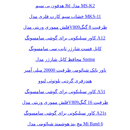
هدفون بی سیم Jbl مدل MS-K2
خشاب سیم کارت فلزی مدل MKS-11
فلش مموری وریتی مدلV809ظرفیت 8 گیگ
کاور سیلیکونی برای گوشی سامسونگ A12
کابل فست شارژر تایپ سی سامسونگ
محافظ کابل شارژر مدل Spring
پاور بانک شیائومی ظرفیت 20000 میلی آمپر
هندزفری گردنی بلوتوثی لنوو
کاور سیلیکونی برای گوشی سامسونگ A51
فلش مموری وریتی مدلV809ظرفیت 16 گیگ
کاور سیلیکونی برای گوشی سامسونگ A21s
مچ بند هوشمند شیائومی مدل Mi Band 6