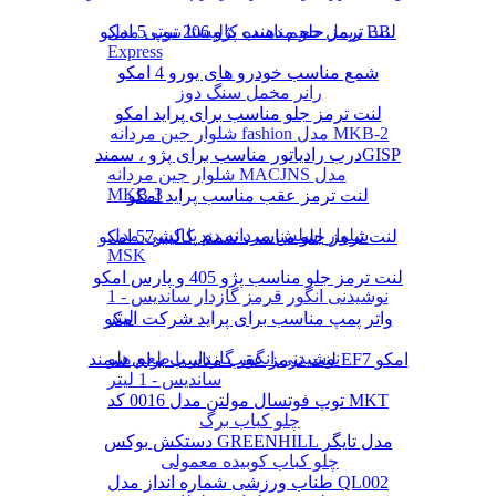
لنت ترمز جلو مناسب پژو 206 تیپ 5 امکو
ریمل حجم دهنده کالیستا بیوتی مدل BB
Express
شمع مناسب خودرو های یورو 4 امکو
رانر مخمل سنگ دوز
لنت ترمز جلو مناسب برای پراید امکو
شلوار جین مردانه fashion مدل MKB-2
درب رادیاتور مناسب برای پژو ، سمندGISP
شلوار جین مردانه MACJNS مدل
MKB-3
لنت ترمز عقب مناسب پراید امکو
شلوار اسلش مردانه دم پا کشی مدل
لنت ترمز جلو مناسب سمند کالیبر57 امکو
MSK
لنت ترمز جلو مناسب پژو 405 و پارس امکو
نوشیدنی انگور قرمز گازدار ساندیس - 1
لیتر
واتر پمپ مناسب برای پراید شرکت امکو
نوشیدنی انگور گازدار با طعم هلو
لنت ترمز عقب مناسب برای سمند EF7 امکو
ساندیس - 1 لیتر
توپ فوتسال مولتن مدل 0016 کد MKT
چلو کباب برگ
دستکش بوکس GREENHILL مدل تایگر
چلو کباب کوبیده معمولی
طناب ورزشی شماره انداز مدل QL002