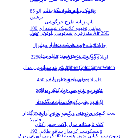
تونیک زنانه طرح نگین دار
آلوچه ترش لیوانی با طعم آلو 85g
ترشین
تاپ زنانه طرح خرگوشی
قهوه کلاسیک شیشه ای 100g مولتی
هندزفری شیائومی بلوتوثی مدل Air 2SE
کافه
مچ بند هوشمند هایلو مدل LS02
چای کیسه ای ساده 25 عددی دوغزال
مچ بند هوشمند هایلو مدل GST
روغن سرخ کردنی کم جذب 2250g اویلا
مچ بند شیائومی مدل Mibro Color SmartWatch
برنج هندی 10 کیلو گرمی مژده
سوتین اسفنجی زنانه
چای هندوستان ساده 450g فامیلا
تیشرت زنانه طرح بادکنکی پولکی
پودر سوخاری با ادویه 300g پنگوئن
کیف دوشی کوچک زنانه سگک دار
روغن زیتون تصفیه شده 500g اویلا
ست کیف رو دوشی و کیف لوازم آرایشی گلدار
کنسرو ماهی تن در روغن سویا 180g
فامیلا
کلاه تابستانه مدل باکت جنس کتان
بیسکوییت کرمدار ساقه طلایی 192g
زیتون سبز کبابی بدون هسته 900 گرمی لوراس ترک
مینو