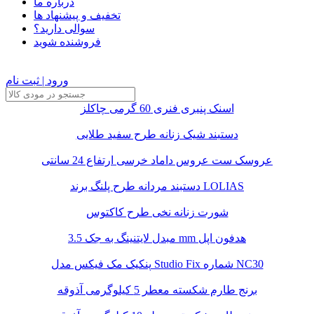
درباره ما
تخفیف و پیشنهاد ها
سوالی دارید؟
فروشنده شوید
ورود | ثبت نام
اسنک پنیری فنری 60 گرمی چاکلز
دستبند شیک زنانه طرح سفید طلایی
عروسک ست عروس داماد خرسی ارتفاع 24 سانتی
دستبند مردانه طرح پلنگ برند LOLIAS
شورت زنانه نخی طرح کاکتوس
مبدل لایتنینگ به جک 3.5 mm هدفون اپل
پنکیک مک فیکس مدل Studio Fix شماره NC30
برنج طارم شکسته معطر 5 کیلوگرمی آذوقه