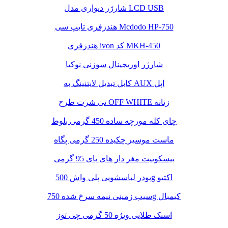
شارژر دیواری مدل LCD USB
هندزفری تایپ سی Mcdodo HP-750
هندزفری ivon کد MKH-450
شارژر اوریجینال سوزنی نوکیا
کابل تبدیل لایتنینگ به AUX اپل
تی شرت طرح OFF WHITE زنانه
چای کله مورچه ساده 450 گرمی بلوط
ماست موسیر چکیده 250 گرمی پگاه
بیسکوییت مغز دار های بای 95 گرمی
پودر لباسشویی پلی واش 500g اکتیو
سیب زمینی نیمه سرخ شده 750g کیمبال
اسنک طلایی ویژه 50 گرمی چی توز