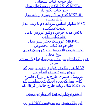
چلو جوجه کباب سلطانی
توپ بسکتبال مدل GL7X کد MKB-1
چلو کباب نگین دار
روسری زنانه مدل flower کد MKR-01
کباب بناب
شلوار اسلش مردانه دم پا زیپ مدل MSX
چلو آجی کباب
باکس هدیه خرس دوقلو عروس داماد
چلو کباب ماهی
عروسک دختر پسر مدل MKP-01
چلو جوجه کباب مخصوص
باکس هدیه زنانه دستبند و عروسک نمدی
دوغ محلی
عروسک اختاپوس مدل مودی ارتفاع 15 سانتی
سالاد
عروسک دو قولوی دختر و پسر کد MA2
سوتین نیم تنه دخرانه ابر دار
عروسک خمیری طرح پدر بزرگ فانتزی
کاور سیلیکونی برای گوشی سامسونگ
A10s
شال زنانه طرح خالدار کرمی کد MKS-02
باتری لیتیوم یونی BL-5C اصلی نوکیا
شلوار پسرانه مدل اسلش 6 جیب
پاور بانک شیائومی ظرفیت 10000 میلی
ست دستبند و ساعت دیجیتالی