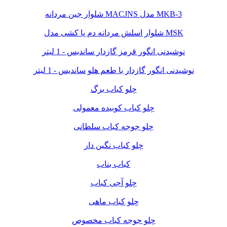
شلوار جین مردانه MACJNS مدل MKB-3
شلوار اسلش مردانه دم پا کشی مدل MSK
نوشیدنی انگور قرمز گازدار ساندیس - 1 لیتر
نوشیدنی انگور گازدار با طعم هلو ساندیس - 1 لیتر
چلو کباب برگ
چلو کباب کوبیده معمولی
چلو جوجه کباب سلطانی
چلو کباب نگین دار
کباب بناب
چلو آجی کباب
چلو کباب ماهی
چلو جوجه کباب مخصوص