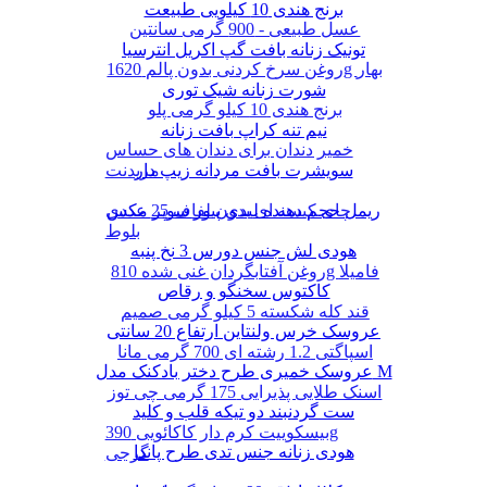
برنج هندی 10 کیلویی طبیعت
عسل طبیعی - 900 گرمی سانتین
تونیک زنانه بافت گپ اکریل انترسیا
روغن سرخ کردنی بدون پالم 1620g بهار
شورت زنانه شیک توری
برنج هندی 10 کیلو گرمی پلو
نیم تنه کراپ بافت زنانه
خمیر دندان برای دندان های حساس
سویشرت بافت مردانه زیپ دار
مریدنت
ریمل حجم دهنده لیدی پیور سوپر مکس
چای کیسه ای بدون لفاف 25 عددی
بلوط
هودی لش جنس دورس 3 نخ پنبه
روغن آفتابگردان غنی شده 810g فامیلا
کاکتوس سخنگو و رقاص
قند کله شکسته 5 کیلو گرمی صمیم
عروسک خرس ولنتاین ارتفاع 20 سانتی
اسپاگتی 1.2 رشته ای 700 گرمی مانا
عروسک خمیری طرح دختر بادکنک مدل M
اسنک طلایی پذیرایی 175 گرمی چی توز
ست گردنبند دو تیکه قلب و کلید
بیسکوییت کرم دار کاکائویی 390g
هودی زنانه جنس تدی طرح پاندا
گرجی