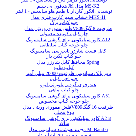
هدفون بی سیم Jbl مدل MS-K2
نوشیدنی انگور گازدار با طعم هلو ساندیس - 1 لیتر
خشاب سیم کارت فلزی مدل MKS-11
چلو کباب برگ
فلش مموری وریتی مدلV809ظرفیت 8 گیگ
چلو کباب کوبیده معمولی
کاور سیلیکونی برای گوشی سامسونگ A12
چلو جوجه کباب سلطانی
کابل فست شارژر تایپ سی سامسونگ
چلو کباب نگین دار
محافظ کابل شارژر مدل Spring
کباب بناب
پاور بانک شیائومی ظرفیت 20000 میلی آمپر
چلو آجی کباب
هندزفری گردنی بلوتوثی لنوو
چلو کباب ماهی
کاور سیلیکونی برای گوشی سامسونگ A51
چلو جوجه کباب مخصوص
فلش مموری وریتی مدلV809ظرفیت 16 گیگ
دوغ محلی
کاور سیلیکونی برای گوشی سامسونگ A21s
سالاد
مچ بند هوشمند شیائومی مدل Mi Band 6
سوتین نیم تنه دخرانه ابر دار