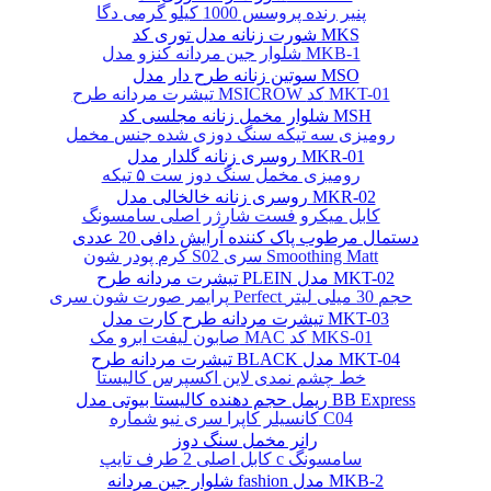
پنیر رنده پروسس 1000 کیلو گرمی دگا
شورت زنانه مدل توری کد MKS
شلوار جین مردانه کنزو مدل MKB-1
سوتین زنانه طرح دار مدل MSO
تیشرت مردانه طرح MSICROW کد MKT-01
شلوار مخمل زنانه مجلسی کد MSH
رومیزی سه تیکه سنگ دوزی شده جنس مخمل
روسری زنانه گلدار مدل MKR-01
رومیزی مخمل سنگ دوز ست ۵ تیکه
روسری زنانه خالخالی مدل MKR-02
کابل میکرو فست شارژر اصلی سامسونگ
دستمال مرطوب پاک کننده آرایش دافی 20 عددی
کرم پودر شون S02 سری Smoothing Matt
تیشرت مردانه طرح PLEIN مدل MKT-02
پرایمر صورت شون سری Perfect حجم 30 میلی لیتر
تیشرت مردانه طرح کارت مدل MKT-03
صابون لیفت ابرو مک MAC کد MKS-01
تیشرت مردانه طرح BLACK مدل MKT-04
خط چشم نمدی لاین اکسپرس کالیستا
ریمل حجم دهنده کالیستا بیوتی مدل BB Express
کانسیلر کاپرا سری نیو شماره C04
رانر مخمل سنگ دوز
کابل اصلی 2 طرف تایپ c سامسونگ
شلوار جین مردانه fashion مدل MKB-2