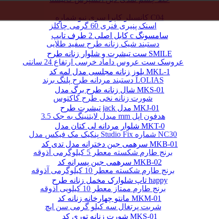
کانسیلر کاپرا سری نیو شماره C04
اسنک پنیری فنری 60 گرمی چاکلز
کابل اصلی 2 طرف تایپ c سامسونگ
دستبند شیک زنانه طرح سفید طلایی
ست تیشرت و شلوار زنانه طرح SMILE
عروسک ست عروس داماد خرسی ارتفاع 24 سانتی
بلوز زنانه مجلسی مدل لمه کد MKL-1
دستبند مردانه طرح پلنگ برند LOLIAS
شال زنانه طرح برگ مدل MKS-01
شورت زنانه نخی طرح کاکتوس
تیشرت طرح jack مدل MKJ-01
مبدل لایتنینگ به جک 3.5 mm هدفون اپل
شلوار مردانه لی کتان مدل MKT-0
پنکیک مک فیکس مدل Studio Fix شماره NC30
سرهمی جین دخترانه مدل تدی کد MKB-01
برنج طارم شکسته معطر 5 کیلوگرمی آذوقه
سرهمی جین پسرانه کد MKB-02
برنج طارم شکسته معطر 10 کیلوگرمی آذوقه
تاپ شلوارک مخمل زنانه طرح happy
برنج طارم ممتاز معطر 10 کیلویی آذوقه
مانتو چهارخانه زنانه کد MKM-01
شربت پرتغال سه کیلو گرمی سن ایچ
شورت زنانه توری کد MKS-01