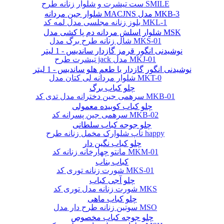
ست تیشرت و شلوار زنانه طرح SMILE
شلوار جین مردانه MACJNS مدل MKB-3
بلوز زنانه مجلسی مدل لمه کد MKL-1
شلوار اسلش مردانه دم پا کشی مدل MSK
شال زنانه طرح برگ مدل MKS-01
نوشیدنی انگور قرمز گازدار ساندیس - 1 لیتر
تیشرت طرح jack مدل MKJ-01
نوشیدنی انگور گازدار با طعم هلو ساندیس - 1 لیتر
شلوار مردانه لی کتان مدل MKT-0
چلو کباب برگ
سرهمی جین دخترانه مدل تدی کد MKB-01
چلو کباب کوبیده معمولی
سرهمی جین پسرانه کد MKB-02
چلو جوجه کباب سلطانی
تاپ شلوارک مخمل زنانه طرح happy
چلو کباب نگین دار
مانتو چهارخانه زنانه کد MKM-01
کباب بناب
شورت زنانه توری کد MKS-01
چلو آجی کباب
شورت زنانه مدل توری کد MKS
چلو کباب ماهی
سوتین زنانه طرح دار مدل MSO
چلو جوجه کباب مخصوص