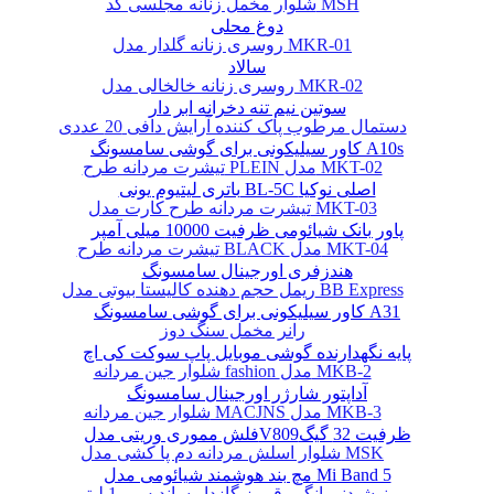
شلوار مخمل زنانه مجلسی کد MSH
دوغ محلی
روسری زنانه گلدار مدل MKR-01
سالاد
روسری زنانه خالخالی مدل MKR-02
سوتین نیم تنه دخرانه ابر دار
دستمال مرطوب پاک کننده آرایش دافی 20 عددی
کاور سیلیکونی برای گوشی سامسونگ A10s
تیشرت مردانه طرح PLEIN مدل MKT-02
باتری لیتیوم یونی BL-5C اصلی نوکیا
تیشرت مردانه طرح کارت مدل MKT-03
پاور بانک شیائومی ظرفیت 10000 میلی آمپر
تیشرت مردانه طرح BLACK مدل MKT-04
هندزفری اورجینال سامسونگ
ریمل حجم دهنده کالیستا بیوتی مدل BB Express
کاور سیلیکونی برای گوشی سامسونگ A31
رانر مخمل سنگ دوز
پایه نگهدارنده گوشی موبایل پاپ سوکت کی اچ
شلوار جین مردانه fashion مدل MKB-2
آداپتور شارژر اورجینال سامسونگ
شلوار جین مردانه MACJNS مدل MKB-3
فلش مموری وریتی مدلV809ظرفیت 32 گیگ
شلوار اسلش مردانه دم پا کشی مدل MSK
مچ بند هوشمند شیائومی مدل Mi Band 5
نوشیدنی انگور قرمز گازدار ساندیس - 1 لیتر