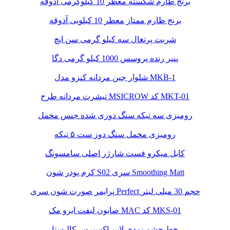
برنج طارم شکسته معطر 10 کیلوگرمی آذوقه
برنج طارم ممتاز معطر 10 کیلویی آذوقه
شربت پرتغال سه کیلو گرمی سن ایچ
پنیر رنده پروسس 1000 کیلو گرمی دگا
شلوار جین مردانه کنزو مدل MKB-1
تیشرت مردانه طرح MSICROW کد MKT-01
رومیزی سه تیکه سنگ دوزی شده جنس مخمل
رومیزی مخمل سنگ دوز ست ۵ تیکه
کابل میکرو فست شارژر اصلی سامسونگ
کرم پودر شون S02 سری Smoothing Matt
پرایمر صورت شون سری Perfect حجم 30 میلی لیتر
صابون لیفت ابرو مک MAC کد MKS-01
خط چشم نمدی لاین اکسپرس کالیستا