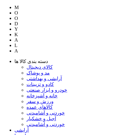
M
O
O
D
Y
K
A
L
A
دسته بندی کالا ها
کالای دیجیتال
مد و پوشاک
آرایشی و بهداشتی
کادو و تزیینات
خودرو و ابزار صنعتی
خانه و آشپزخانه
ورزش و سفر
کالاهای عمده
خوردنی و آشامیدنی
آجیل و خشکبار
خوردنی و آشامیدنی
آرایشی