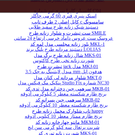
کانسیلر کاپرا سری نیو شماره C04
اسنک پنیری فنری 60 گرمی چاکلز
کابل اصلی 2 طرف تایپ c سامسونگ
دستبند شیک زنانه طرح سفید طلایی
ست تیشرت و شلوار زنانه طرح SMILE
عروسک ست عروس داماد خرسی ارتفاع 24 سانتی
بلوز زنانه مجلسی مدل لمه کد MKL-1
دستبند مردانه طرح پلنگ برند LOLIAS
شال زنانه طرح برگ مدل MKS-01
شورت زنانه نخی طرح کاکتوس
تیشرت طرح jack مدل MKJ-01
مبدل لایتنینگ به جک 3.5 mm هدفون اپل
شلوار مردانه لی کتان مدل MKT-0
پنکیک مک فیکس مدل Studio Fix شماره NC30
سرهمی جین دخترانه مدل تدی کد MKB-01
برنج طارم شکسته معطر 5 کیلوگرمی آذوقه
سرهمی جین پسرانه کد MKB-02
برنج طارم شکسته معطر 10 کیلوگرمی آذوقه
تاپ شلوارک مخمل زنانه طرح happy
برنج طارم ممتاز معطر 10 کیلویی آذوقه
مانتو چهارخانه زنانه کد MKM-01
شربت پرتغال سه کیلو گرمی سن ایچ
شورت زنانه توری کد MKS-01