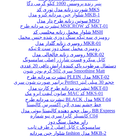
پنیر رنده پروسس 1000 کیلو گرمی دگا
شورت زنانه مدل توری کد MKS
شلوار جین مردانه کنزو مدل MKB-1
سوتین زنانه طرح دار مدل MSO
تیشرت مردانه طرح MSICROW کد MKT-01
شلوار مخمل زنانه مجلسی کد MSH
رومیزی سه تیکه سنگ دوزی شده جنس مخمل
روسری زنانه گلدار مدل MKR-01
رومیزی مخمل سنگ دوز ست ۵ تیکه
روسری زنانه خالخالی مدل MKR-02
کابل میکرو فست شارژر اصلی سامسونگ
دستمال مرطوب پاک کننده آرایش دافی 20 عددی
کرم پودر شون S02 سری Smoothing Matt
تیشرت مردانه طرح PLEIN مدل MKT-02
پرایمر صورت شون سری Perfect حجم 30 میلی لیتر
تیشرت مردانه طرح کارت مدل MKT-03
صابون لیفت ابرو مک MAC کد MKS-01
تیشرت مردانه طرح BLACK مدل MKT-04
خط چشم نمدی لاین اکسپرس کالیستا
ریمل حجم دهنده کالیستا بیوتی مدل BB Express
کانسیلر کاپرا سری نیو شماره C04
رانر مخمل سنگ دوز
کابل اصلی 2 طرف تایپ c سامسونگ
شلوار جین مردانه fashion مدل MKB-2