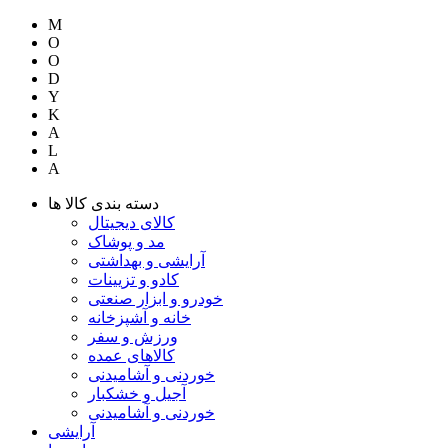
M
O
O
D
Y
K
A
L
A
دسته بندی کالا ها
کالای دیجیتال
مد و پوشاک
آرایشی و بهداشتی
کادو و تزیینات
خودرو و ابزار صنعتی
خانه و آشپزخانه
ورزش و سفر
کالاهای عمده
خوردنی و آشامیدنی
آجیل و خشکبار
خوردنی و آشامیدنی
آرایشی