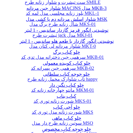
ست تیشرت و شلوار زنانه طرح SMILE
شلوار جین مردانه MACJNS مدل MKB-3
بلوز زنانه مجلسی مدل لمه کد MKL-1
شلوار اسلش مردانه دم پا کشی مدل MSK
شال زنانه طرح برگ مدل MKS-01
نوشیدنی انگور قرمز گازدار ساندیس - 1 لیتر
تیشرت طرح jack مدل MKJ-01
نوشیدنی انگور گازدار با طعم هلو ساندیس - 1 لیتر
شلوار مردانه لی کتان مدل MKT-0
چلو کباب برگ
سرهمی جین دخترانه مدل تدی کد MKB-01
چلو کباب کوبیده معمولی
سرهمی جین پسرانه کد MKB-02
چلو جوجه کباب سلطانی
تاپ شلوارک مخمل زنانه طرح happy
چلو کباب نگین دار
مانتو چهارخانه زنانه کد MKM-01
کباب بناب
شورت زنانه توری کد MKS-01
چلو آجی کباب
شورت زنانه مدل توری کد MKS
چلو کباب ماهی
سوتین زنانه طرح دار مدل MSO
چلو جوجه کباب مخصوص