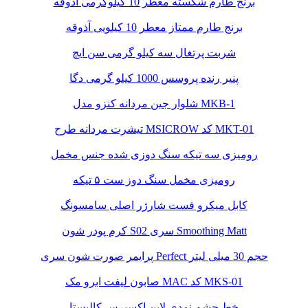
برنج طارم شکسته معطر 10 کیلوگرمی آذوقه
برنج طارم ممتاز معطر 10 کیلویی آذوقه
شربت پرتغال سه کیلو گرمی سن ایچ
پنیر رنده پروسس 1000 کیلو گرمی دگا
شلوار جین مردانه کنزو مدل MKB-1
تیشرت مردانه طرح MSICROW کد MKT-01
رومیزی سه تیکه سنگ دوزی شده جنس مخمل
رومیزی مخمل سنگ دوز ست ۵ تیکه
کابل میکرو فست شارژر اصلی سامسونگ
کرم پودر شون S02 سری Smoothing Matt
پرایمر صورت شون سری Perfect حجم 30 میلی لیتر
صابون لیفت ابرو مک MAC کد MKS-01
خط چشم نمدی لاین اکسپرس کالیستا