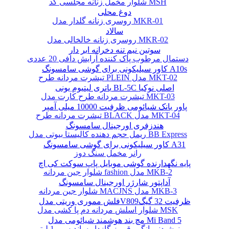
شلوار مخمل زنانه مجلسی کد MSH
دوغ محلی
روسری زنانه گلدار مدل MKR-01
سالاد
روسری زنانه خالخالی مدل MKR-02
سوتین نیم تنه دخرانه ابر دار
دستمال مرطوب پاک کننده آرایش دافی 20 عددی
کاور سیلیکونی برای گوشی سامسونگ A10s
تیشرت مردانه طرح PLEIN مدل MKT-02
باتری لیتیوم یونی BL-5C اصلی نوکیا
تیشرت مردانه طرح کارت مدل MKT-03
پاور بانک شیائومی ظرفیت 10000 میلی آمپر
تیشرت مردانه طرح BLACK مدل MKT-04
هندزفری اورجینال سامسونگ
ریمل حجم دهنده کالیستا بیوتی مدل BB Express
کاور سیلیکونی برای گوشی سامسونگ A31
رانر مخمل سنگ دوز
پایه نگهدارنده گوشی موبایل پاپ سوکت کی اچ
شلوار جین مردانه fashion مدل MKB-2
آداپتور شارژر اورجینال سامسونگ
شلوار جین مردانه MACJNS مدل MKB-3
فلش مموری وریتی مدلV809ظرفیت 32 گیگ
شلوار اسلش مردانه دم پا کشی مدل MSK
مچ بند هوشمند شیائومی مدل Mi Band 5
نوشیدنی انگور قرمز گازدار ساندیس - 1 لیتر