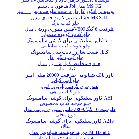
هدفون بی سیم Jbl مدل MS-K2
نوشیدنی انگور گازدار با طعم هلو ساندیس - 1 لیتر
خشاب سیم کارت فلزی مدل MKS-11
چلو کباب برگ
فلش مموری وریتی مدلV809ظرفیت 8 گیگ
چلو کباب کوبیده معمولی
کاور سیلیکونی برای گوشی سامسونگ A12
چلو جوجه کباب سلطانی
کابل فست شارژر تایپ سی سامسونگ
چلو کباب نگین دار
محافظ کابل شارژر مدل Spring
کباب بناب
پاور بانک شیائومی ظرفیت 20000 میلی آمپر
چلو آجی کباب
هندزفری گردنی بلوتوثی لنوو
چلو کباب ماهی
کاور سیلیکونی برای گوشی سامسونگ A51
چلو جوجه کباب مخصوص
فلش مموری وریتی مدلV809ظرفیت 16 گیگ
دوغ محلی
کاور سیلیکونی برای گوشی سامسونگ A21s
سالاد
مچ بند هوشمند شیائومی مدل Mi Band 6
سوتین نیم تنه دخرانه ابر دار