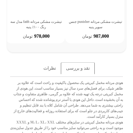
تیشرت مشکی مردانه punisher جنس
تیشرت مشکی مردانه faith مدل سه
شل
سوپر پنبه
رنگ ۱۰۰٪ پنبه
978,000
987,000
تومان
تومان
نقد و بررسی
نظرات
هودی مردانه مخمل کبریتی یک محصول باکیفیت و راحت است که علاوه بر
ظاهر شیک، برای فصل‌های سرد سال نیز بسیار مناسب است. این هودی از
مخمل کبریتی درجه یک تهیه شده که علاوه بر گرمی، ظاهری متفاوت و جذاب
به آن بخشیده است. داخل این هودی با آستر نرم پوشانده شده که احساس
راحتی بیشتری به شما می‌دهد. طراحی آن شامل کلاه با بند قابل تنظیم و
جیب‌های کاربردی در جلو است که برای استفاده روزانه و فعالیت‌های خارج از
منزل بسیار کارآمد است.
هودی مردانه مخمل کبریتی در سایزهای مختلف M، L، XL، XXL و XXXL
موجود است و به راحتی می‌توانید سایز مناسب خود را از طریق جدول سایزبندی