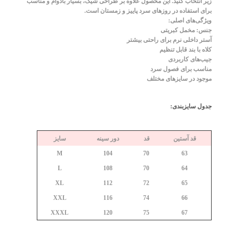
زیر انتخاب کنید. این محصول علاوه بر طراحی شیک، بسیار بادوام و مناسب
برای استفاده در روزهای سرد پاییز و زمستان است.
ویژگی‌های اصلی:
جنس: مخمل کبریتی
آستر داخلی نرم برای راحتی بیشتر
کلاه با بند قابل تنظیم
جیب‌های کاربردی
مناسب برای فصول سرد
موجود در سایزهای مختلف
جدول سایزبندی:
قد آستین
قد
دور سینه
سایز
M
104
70
63
L
108
70
64
XL
112
72
65
XXL
116
74
66
XXXL
120
75
67