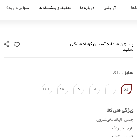
 ها
آرایشی
درباره ما
تخفیف و پیشنهاد ها
سوالی دارید؟
پیراهن مردانه آستین کوتاه مشکی
سفید
سایز :
XL
XXXL
XXL
S
M
L
XL
ویژگی های کالا
جنس : الیاف نخی تترون
طرح : دو رنگ
آستین : کوتاه