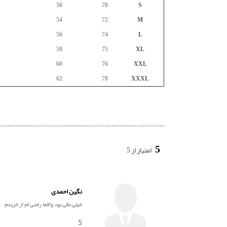
50
70
S
54
72
M
56
74
L
58
75
XL
60
76
XXL
62
78
XXXL
5
امتیاز از 5
نگین احمدی
خیلی عالی بود واقعا راضی ام از خریدم
5