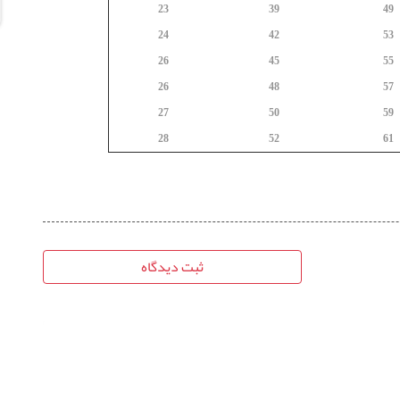
23
39
49
24
42
53
26
45
55
26
48
57
27
50
59
28
52
61
ثبت دیدگاه