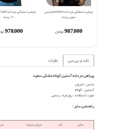
تیشرت مشکی مردانه punisher جنس
تی
سوپر پنبه
۱۰۰٪ پنبه
978,000
987,000
تومان
توم
نقد و بررسی
نظرات
پیراهن مردانه آستین کوتاه مشکی سفید
جنس : تترون
آستین : کوتاه
مورد استفاده : روزمره ، رسمی
راهنمایی سایز :
سایز
قد
عرض سینه
عر