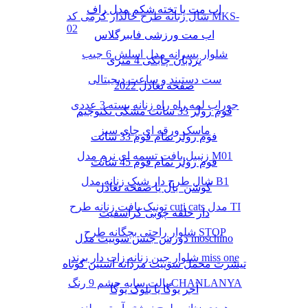
اب مت یا تخته شکم مدل راف
شال زنانه طرح خالدار کرمی کد MKS-
02
اب مت ورزشی فایبرگلاس
شلوار پسرانه مدل اسلش 6 جیب
نردبان چابکی 4 متری
ست دستبند و ساعت دیجیتالی
صفحه تعادل 2022
جوراب لمه راه راه زنانه بسته 3 عددی
فوم رولر 33 سانت مشکی تکنوجیم
ماسک ورقه ای چای سبز
فوم رولر تمام فوم 33 سانت
زنبیل بافت تسمه ای نرم مدل M01
فوم رولر تمام فوم 45 سانت
شال طرح دار شیک زنانه مدل B1
کوشن بال یا صفحه تعادل
تونیک بافت زنانه طرح cuti cats مدل TI
دار حلقه چوبی کراسفیت
شلوار راحتی بچگانه طرح STOP
دورس جنس سوییت مدل moschino
شلوار جین زنانه زاپ دار برند miss one
تیشرت مخمل سوییت مردانه آستین کوتاه
پالت سایه چشم 9 رنگ CHANLANYA
آجر یوگا یا بلوک یوگا