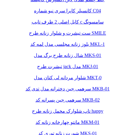
کانسیلر کاپرا سری نیو شماره C04
کابل اصلی 2 طرف تایپ c سامسونگ
ست تیشرت و شلوار زنانه طرح SMILE
بلوز زنانه مجلسی مدل لمه کد MKL-1
شال زنانه طرح برگ مدل MKS-01
تیشرت طرح jack مدل MKJ-01
شلوار مردانه لی کتان مدل MKT-0
سرهمی جین دخترانه مدل تدی کد MKB-01
سرهمی جین پسرانه کد MKB-02
تاپ شلوارک مخمل زنانه طرح happy
مانتو چهارخانه زنانه کد MKM-01
شورت زنانه توری کد MKS-01