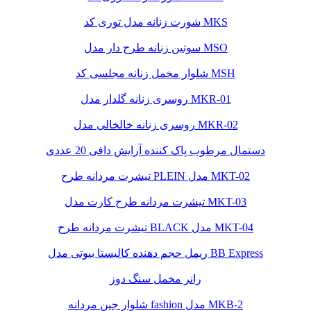
شورت زنانه مدل توری کد MKS
سوتین زنانه طرح دار مدل MSO
شلوار مخمل زنانه مجلسی کد MSH
روسری زنانه گلدار مدل MKR-01
روسری زنانه خالخالی مدل MKR-02
دستمال مرطوب پاک کننده آرایش دافی 20 عددی
تیشرت مردانه طرح PLEIN مدل MKT-02
تیشرت مردانه طرح کارت مدل MKT-03
تیشرت مردانه طرح BLACK مدل MKT-04
ریمل حجم دهنده کالیستا بیوتی مدل BB Express
رانر مخمل سنگ دوز
شلوار جین مردانه fashion مدل MKB-2