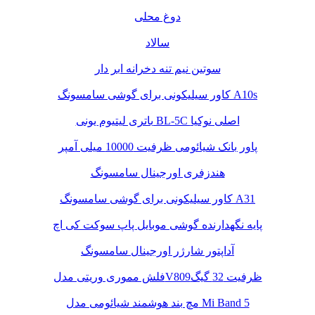
دوغ محلی
سالاد
سوتین نیم تنه دخرانه ابر دار
کاور سیلیکونی برای گوشی سامسونگ A10s
باتری لیتیوم یونی BL-5C اصلی نوکیا
پاور بانک شیائومی ظرفیت 10000 میلی آمپر
هندزفری اورجینال سامسونگ
کاور سیلیکونی برای گوشی سامسونگ A31
پایه نگهدارنده گوشی موبایل پاپ سوکت کی اچ
آداپتور شارژر اورجینال سامسونگ
فلش مموری وریتی مدلV809ظرفیت 32 گیگ
مچ بند هوشمند شیائومی مدل Mi Band 5