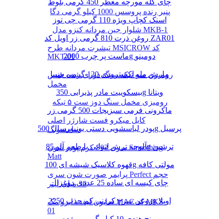
چای کله مورچه معطر 450 گرمی بلوط
پنیر رنده پروسس 1000 کیلو گرمی دگا
اسنک کچاپ ویژه 110 گرمی چی توز
شلوار جین مردانه کنزو مدل MKB-1
روغن ذرت 810 گرمی زر اویل کد ZAR01
تیشرت مردانه طرح MSICROW کد
ماست پر چرب 2000g دومینو
MKT-01
مارش ملو اکسترودی 120 گرمی شیبا
رومیزی سه تیکه سنگ دوزی شده جنس
مخمل
بیسکوییت مادر پذیرایی 350g ویتانا
رومیزی مخمل سنگ دوز ست ۵ تیکه
ماکرونی فرمی سبزیجات 500 گرمی زر
کابل میکرو فست شارژر اصلی
پودر لباسشویی دستی یونیورسال 500g پرسیل
سامسونگ
آلوچه ترش لیوانی با طعم آلو 85g ترشین
کرم پودر شون S02 سری Smoothing
Matt
قهوه کلاسیک شیشه ای 100g مولتی کافه
پرایمر صورت شون سری Perfect حجم
چای کیسه ای ساده 25 عددی دوغزال
30 میلی لیتر
روغن سرخ کردنی کم جذب 2250g اویلا
صابون لیفت ابرو مک MAC کد MKS-
01
برنج هندی 10 کیلو گرمی مژده