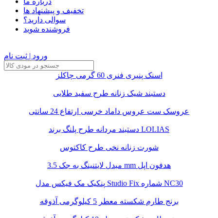
درباره ما
تخفیف و پیشنهاد ها
سوالی دارید؟
فروشنده شوید
ورود | ثبت نام
اسنک پنیری فنری 60 گرمی چاکلز
دستبند شیک زنانه طرح سفید طلایی
عروسک ست عروس داماد خرسی ارتفاع 24 سانتی
دستبند مردانه طرح پلنگ برند LOLIAS
شورت زنانه نخی طرح کاکتوس
مبدل لایتنینگ به جک 3.5 mm هدفون اپل
پنکیک مک فیکس مدل Studio Fix شماره NC30
برنج طارم شکسته معطر 5 کیلوگرمی آذوقه