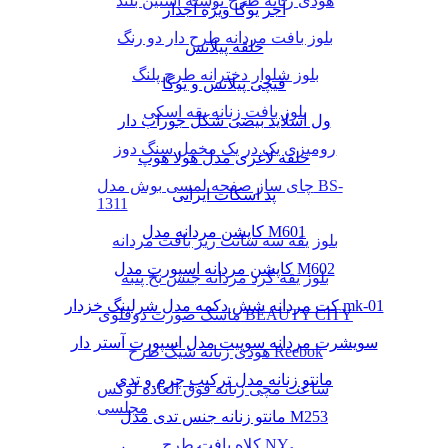
هودی زنانه طرح نوشته آستین بلند
آجر یوگا ویژه آجدار
بلوز بافت مردانه طرح دار دو رنگ
حلقه پیلاتس
بلوز شلوار دخترانه طرح پلنگ
قیچی پیلاتس و یوگا
بلوز بافت زنانه یقه اسکی
ول اسلاید بیضی شکل جوراب دار
رومیزی یک در یک مخمل سنگ دوز
حلقه لاغری مدل هولا هوپ
چای ساز صفحه لمسی بوش مدل BS-
پد اسکات ایرانی
1311
کاپشن مردانه مدل M601
بلوز یقه سه سانت ریز بافت مردانه
کاپشن مردانه اسپورت مدل M602
بلوز یقه گرد مردانه جنس نخ پنبه
کت مردانه شش دکمه مدل شرلینگ خزدار mk-01
ماسک صورت دوقلوی BEAUTY CITY
سویشرت مردانه سوییت مدل اسپورت آستر دار
هودی زنانه شیک طرح Reebok
مانتو زنانه مدل ترکیب چرم و تدی
ساعت مچی زنانه فوق العاده لوکس
مجلسی
مانتو زنانه جنس تدی مدل M253
کلاه بافت طرح NY