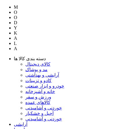
M
O
O
D
Y
K
A
L
A
دسته بندی کالا ها
کالای دیجیتال
مد و پوشاک
آرایشی و بهداشتی
کادو و تزیینات
خودرو و ابزار صنعتی
خانه و آشپزخانه
ورزش و سفر
کالاهای عمده
خوردنی و آشامیدنی
آجیل و خشکبار
خوردنی و آشامیدنی
آرایشی