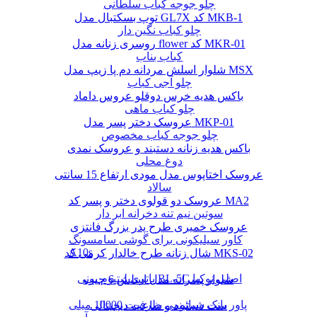
چلو جوجه کباب سلطانی
توپ بسکتبال مدل GL7X کد MKB-1
چلو کباب نگین دار
روسری زنانه مدل flower کد MKR-01
کباب بناب
شلوار اسلش مردانه دم پا زیپ مدل MSX
چلو آجی کباب
باکس هدیه خرس دوقلو عروس داماد
چلو کباب ماهی
عروسک دختر پسر مدل MKP-01
چلو جوجه کباب مخصوص
باکس هدیه زنانه دستبند و عروسک نمدی
دوغ محلی
عروسک اختاپوس مدل مودی ارتفاع 15 سانتی
سالاد
عروسک دو قولوی دختر و پسر کد MA2
سوتین نیم تنه دخرانه ابر دار
عروسک خمیری طرح پدر بزرگ فانتزی
کاور سیلیکونی برای گوشی سامسونگ
A10s
شال زنانه طرح خالدار کرمی کد MKS-02
باتری لیتیوم یونی BL-5C اصلی نوکیا
شلوار پسرانه مدل اسلش 6 جیب
پاور بانک شیائومی ظرفیت 10000 میلی
ست دستبند و ساعت دیجیتالی