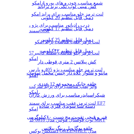
شمع مناسب خودرو های یورو 4 امکو
کش مینی لوپ تکی برند تراباند
لنت ترمز جلو مناسب برای پراید امکو
دمبل قابل تنظیم 20 کیلویی
درب رادیاتور مناسب برای پژو ،
دمبل قابل تنظیم 17 کیلویی
سمندGISP
دمبل قابل تنظیم 25 کیلویی
لنت ترمز عقب مناسب پراید امکو
دمبل قابل تنظیم ۴۲کیلویی
لنت ترمز جلو مناسب سمند کالیبر57
امکو
کش پیلاتس 2 متری قوطی دار
لنت ترمز جلو مناسب پژو 405 و پارس
مانتو و شلوار کلاه دار جنس مخمل سوییت
امکو
حلقه چابکی مجموعه 12 عددی
واتر پمپ مناسب برای پراید شرکت
امکو
شیکراسپایدرمناسب برای ورزش کاران
لنت ترمز عقب مناسب برای سمند EF7
دسته شنا سوئدی فلزی ساده
امکو
فنر و قیچی تقویت مچ دست ۶۰کیلوگرمی
توپ فوتسال مولتن مدل 0016 کد MKT
حلقه یوگا ویل رینگ پیلاتس
دستکش بوکس GREENHILL مدل