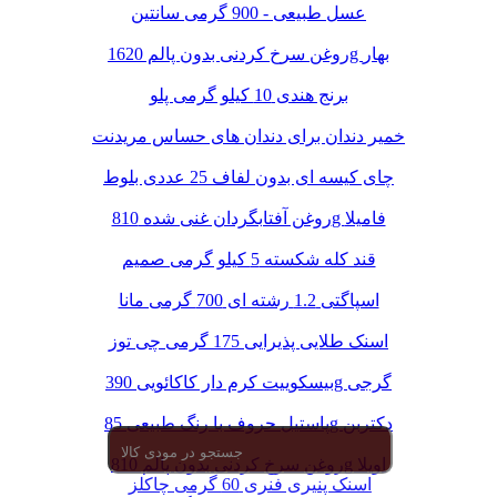
عسل طبیعی - 900 گرمی سانتین
روغن سرخ کردنی بدون پالم 1620g بهار
برنج هندی 10 کیلو گرمی پلو
خمیر دندان برای دندان های حساس مریدنت
چای کیسه ای بدون لفاف 25 عددی بلوط
روغن آفتابگردان غنی شده 810g فامیلا
قند کله شکسته 5 کیلو گرمی صمیم
اسپاگتی 1.2 رشته ای 700 گرمی مانا
اسنک طلایی پذیرایی 175 گرمی چی توز
بیسکوییت کرم دار کاکائویی 390g گرجی
پاستیل حروف با رنگ طبیعی 85g دکتربن
روغن سرخ کردنی بدون پالم 810g اویلا
اسنک پنیری فنری 60 گرمی چاکلز