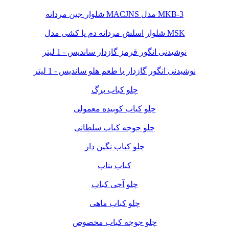
شلوار جین مردانه MACJNS مدل MKB-3
شلوار اسلش مردانه دم پا کشی مدل MSK
نوشیدنی انگور قرمز گازدار ساندیس - 1 لیتر
نوشیدنی انگور گازدار با طعم هلو ساندیس - 1 لیتر
چلو کباب برگ
چلو کباب کوبیده معمولی
چلو جوجه کباب سلطانی
چلو کباب نگین دار
کباب بناب
چلو آجی کباب
چلو کباب ماهی
چلو جوجه کباب مخصوص