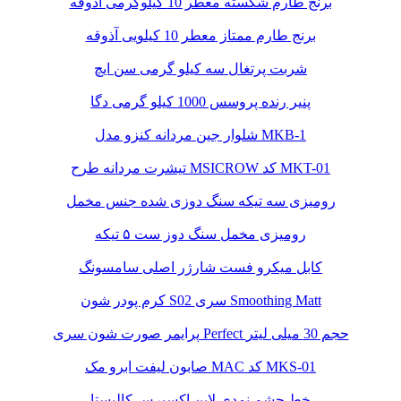
برنج طارم شکسته معطر 10 کیلوگرمی آذوقه
برنج طارم ممتاز معطر 10 کیلویی آذوقه
شربت پرتغال سه کیلو گرمی سن ایچ
پنیر رنده پروسس 1000 کیلو گرمی دگا
شلوار جین مردانه کنزو مدل MKB-1
تیشرت مردانه طرح MSICROW کد MKT-01
رومیزی سه تیکه سنگ دوزی شده جنس مخمل
رومیزی مخمل سنگ دوز ست ۵ تیکه
کابل میکرو فست شارژر اصلی سامسونگ
کرم پودر شون S02 سری Smoothing Matt
پرایمر صورت شون سری Perfect حجم 30 میلی لیتر
صابون لیفت ابرو مک MAC کد MKS-01
خط چشم نمدی لاین اکسپرس کالیستا