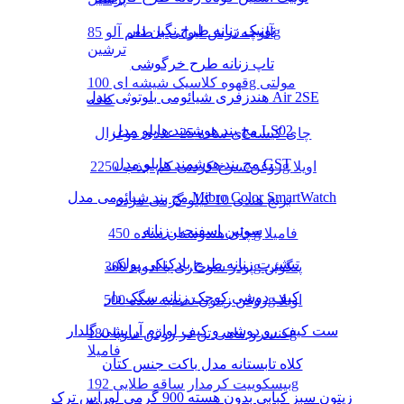
تونیک زنانه طرح نگین دار
آلوچه ترش لیوانی با طعم آلو 85g
ترشین
تاپ زنانه طرح خرگوشی
قهوه کلاسیک شیشه ای 100g مولتی
هندزفری شیائومی بلوتوثی مدل Air 2SE
کافه
مچ بند هوشمند هایلو مدل LS02
چای کیسه ای ساده 25 عددی دوغزال
مچ بند هوشمند هایلو مدل GST
روغن سرخ کردنی کم جذب 2250g اویلا
مچ بند شیائومی مدل Mibro Color SmartWatch
برنج هندی 10 کیلو گرمی مژده
سوتین اسفنجی زنانه
چای هندوستان ساده 450g فامیلا
تیشرت زنانه طرح بادکنکی پولکی
پودر سوخاری با ادویه 300g پنگوئن
کیف دوشی کوچک زنانه سگک دار
روغن زیتون تصفیه شده 500g اویلا
ست کیف رو دوشی و کیف لوازم آرایشی گلدار
کنسرو ماهی تن در روغن سویا 180g
فامیلا
کلاه تابستانه مدل باکت جنس کتان
بیسکوییت کرمدار ساقه طلایی 192g
زیتون سبز کبابی بدون هسته 900 گرمی لوراس ترک
مینو