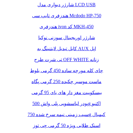
شارژر دیواری مدل LCD USB
هندزفری تایپ سی Mcdodo HP-750
هندزفری ivon کد MKH-450
شارژر اوریجینال سوزنی نوکیا
کابل تبدیل لایتنینگ به AUX اپل
تی شرت طرح OFF WHITE زنانه
چای کله مورچه ساده 450 گرمی بلوط
ماست موسیر چکیده 250 گرمی پگاه
بیسکوییت مغز دار های بای 95 گرمی
پودر لباسشویی پلی واش 500g اکتیو
سیب زمینی نیمه سرخ شده 750g کیمبال
اسنک طلایی ویژه 50 گرمی چی توز