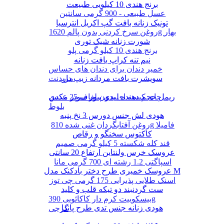
برنج هندی 10 کیلویی طبیعت
عسل طبیعی - 900 گرمی سانتین
تونیک زنانه بافت گپ اکریل انترسیا
روغن سرخ کردنی بدون پالم 1620g بهار
شورت زنانه شیک توری
برنج هندی 10 کیلو گرمی پلو
نیم تنه کراپ بافت زنانه
خمیر دندان برای دندان های حساس
سویشرت بافت مردانه زیپ دار
مریدنت
ریمل حجم دهنده لیدی پیور سوپر مکس
چای کیسه ای بدون لفاف 25 عددی
بلوط
هودی لش جنس دورس 3 نخ پنبه
روغن آفتابگردان غنی شده 810g فامیلا
کاکتوس سخنگو و رقاص
قند کله شکسته 5 کیلو گرمی صمیم
عروسک خرس ولنتاین ارتفاع 20 سانتی
اسپاگتی 1.2 رشته ای 700 گرمی مانا
عروسک خمیری طرح دختر بادکنک مدل M
اسنک طلایی پذیرایی 175 گرمی چی توز
ست گردنبند دو تیکه قلب و کلید
بیسکوییت کرم دار کاکائویی 390g
هودی زنانه جنس تدی طرح پاندا
گرجی