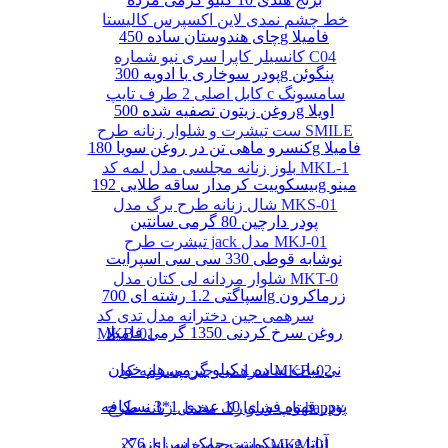
خط چشم نمدی لاین اکسپرس کالیستا
چای هندوستان ساده 450g فامیلا
کانسیلر کاپرا سری نیو شماره C04
پودر سوخاری با ادویه 300g پنگوئن
کابل اصلی 2 طرف تایپ c سامسونگ
روغن زیتون تصفیه شده 500g اویلا
ست تیشرت و شلوار زنانه طرح SMILE
کنسرو ماهی تن در روغن سویا 180g فامیلا
بلوز زنانه مجلسی مدل لمه کد MKL-1
بیسکوییت کرمدار ساقه طلایی 192g مینو
شال زنانه طرح برگ مدل MKS-01
پودر دارچین 80 گرمی سانتین
تیشرت طرح jack مدل MKJ-01
نوشابه قوطی 330 سی سی اسپرایت
شلوار مردانه لی کتان مدل MKT-0
اسپاگتی 1.2 رشته ای 700g زرماکرون
سرهمی جین دخترانه مدل تدی کد
روغن سرخ کردنی 1350 گرمی فامیلا
MKB-01
نی نبات ساده 1 کیلو گرمی هم خوان
سرهمی جین پسرانه کد MKB-02
پودر قهوه فوری 10 عددی 1*3 نسکافه
تاپ شلوارک مخمل زنانه طرح happy
بیسکوییت چمک سرای 276g آناتا
مانتو چهارخانه زنانه کد MKM-01