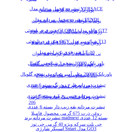
تیشرت مخمل مردانه مدل VERSACE
پودر دارچین 80 گرمی سانتین
تیشرت مخمل مردانه مدل FENDI
نوشابه قوطی 330 سی سی اسپرایت
هندزفری بلوتوثی GLOBAL هایلو مدل GT7
اسپاگتی 1.2 رشته ای 700g زرماکرون
هندزفری بلوتوثی QCY شیائومی مدل T13
روغن سرخ کردنی 1350 گرمی فامیلا
هندزفری برند لیتو مدل LE-10
نی نبات ساده 1 کیلو گرمی هم خوان
پاور بانک 10000 نسخه 3 شیائومی گلوبال
پودر قهوه فوری 10 عددی 1*3 نسکافه
پاوربانک 20000 میلی آمپر شیائومی نسخه گلوبال
بیسکوییت چمک سرای 276g آناتا
تیشرت مردانه طرح دو رنگ بسته 6 عددی
چای معطر مخصوص 500g چای احمد
تیشرت مردانه جنس نخ پنبه بسته 6 عددی
نان یوفکا مثلثی نیمه آماده 450 گرمی
206
تیشرت مردانه یقه زیپ دار بسته 6 عددی
روغن ذرت 675 گرمی محصول فامیلا
تیشرت مردانه برند madmext بسته 12 عددی
چی پلت سرکه ویژه 40 گرمی چی توز
اسپیکر شارژی Smart مدل GO3