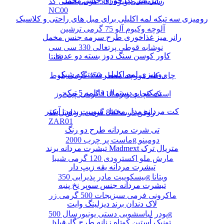
رانر میز غذا خوری جنس مخمل
رشته آشی ویژه 500 گرمی انسی کد
NC00
رومیزی سه تیکه لمه اکلیلی برای مبل های راحتی و کلاسیک
آلوچه وکیوم آلو 75 گرمی ترشین
رانر میز غذاخوری طرح سرمه جنس مخمل
نوشابه قوطی پرتغالی 330 سی سی
کاور کوسن سنگ دوز بسته دو عددی
فانتا
رومیزی لمه اکلیلی سه تیکه شیک
چای کله مورچه معطر 450 گرمی بلوط
دمکنی و دستمال قابلمه 5 تیکه
اسنک کچاپ ویژه 110 گرمی چی توز
کت مردانه مدل مخمل سوییت بدون آستر
روغن ذرت 810 گرمی زر اویل کد
ZAR01
تی شرت مردانه طرح دو رنگ
ماست پر چرب 2000g دومینو
تیشرت مردانه برند Madmext متریال ترک
مارش ملو اکسترودی 120 گرمی شیبا
تیشرت مردانه یقه زیپ دار
بیسکوییت مادر پذیرایی 350g ویتانا
تیشرت مردانه جنس سوپر نخ پنبه
ماکرونی فرمی سبزیجات 500 گرمی زر
لاک دندان برند دیزلینگ وایت
پودر لباسشویی دستی یونیورسال 500g
تونیک آستین کوتاه زنانه طرح گارفیلد
پرسیل