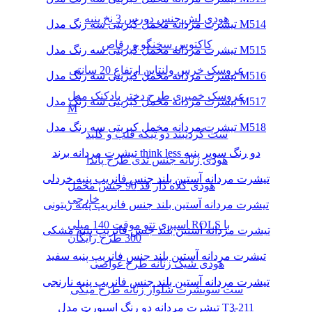
هودی لش جنس دورس 3 نخ پنبه
تیشرت مردانه مخمل کبریتی سه رنگ مدل M514
کاکتوس سخنگو و رقاص
تیشرت مردانه مخمل کبریتی سه رنگ مدل M515
عروسک خرس ولنتاین ارتفاع 20 سانتی
تیشرت مردانه مخمل کبریتی سه رنگ مدل M516
عروسک خمیری طرح دختر بادکنک مدل
تیشرت مردانه مخمل کبریتی سه رنگ مدل M517
M
تیشرت مردانه مخمل کبریتی سه رنگ مدل M518
ست گردنبند دو تیکه قلب و کلید
تیشرت مردانه برند think less دو رنگ سوپر پنبه
هودی زنانه جنس تدی طرح پاندا
تیشرت مردانه آستین بلند جنس فانریپ پنبه خردلی
هودی کلاه دار قد 90 جنس مخمل
خارجی
تیشرت مردانه آستین بلند جنس فانریپ پنبه زیتونی
اسپری تتو موقت 140 میلی ROLS با
تیشرت مردانه آستین بلند جنس فانریپ پنبه مشکی
300 طرح رایگان
تیشرت مردانه آستین بلند جنس فانریپ پنبه سفید
هودی شیک زنانه طرح غواصی
تیشرت مردانه آستین بلند جنس فانریپ پنبه نارنجی
ست سویشرت شلوار زنانه طرح میکی
تیشرت مردانه دو رنگ اسپورت مدل T3-211