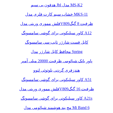
هدفون بی سیم Jbl مدل MS-K2
خشاب سیم کارت فلزی مدل MKS-11
فلش مموری وریتی مدلV809ظرفیت 8 گیگ
کاور سیلیکونی برای گوشی سامسونگ A12
کابل فست شارژر تایپ سی سامسونگ
محافظ کابل شارژر مدل Spring
پاور بانک شیائومی ظرفیت 20000 میلی آمپر
هندزفری گردنی بلوتوثی لنوو
کاور سیلیکونی برای گوشی سامسونگ A51
فلش مموری وریتی مدلV809ظرفیت 16 گیگ
کاور سیلیکونی برای گوشی سامسونگ A21s
مچ بند هوشمند شیائومی مدل Mi Band 6