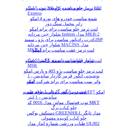
لنت ترمز جلو مناسب پژو 206 تیپ 5 امکو
ریمل حجم دهنده کالیستا بیوتی مدل BB
Express
شمع مناسب خودرو های یورو 4 امکو
رانر مخمل سنگ دوز
لنت ترمز جلو مناسب برای پراید امکو
شلوار جین مردانه fashion مدل MKB-2
درب رادیاتور مناسب برای پژو ، سمندGISP
شلوار جین مردانه MACJNS مدل
MKB-3
لنت ترمز عقب مناسب پراید امکو
شلوار اسلش مردانه دم پا کشی مدل
لنت ترمز جلو مناسب سمند کالیبر57 امکو
MSK
لنت ترمز جلو مناسب پژو 405 و پارس امکو
نوشیدنی انگور قرمز گازدار ساندیس - 1
لیتر
واتر پمپ مناسب برای پراید شرکت امکو
نوشیدنی انگور گازدار با طعم هلو
لنت ترمز عقب مناسب برای سمند EF7 امکو
ساندیس - 1 لیتر
توپ فوتسال مولتن مدل 0016 کد MKT
چلو کباب برگ
دستکش بوکس GREENHILL مدل تایگر
چلو کباب کوبیده معمولی
طناب ورزشی شماره انداز مدل QL002