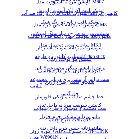
کاپشن مردانه اسپورت مدل M607
تونیک بافت اکرلیک آستین زاپ دار
کاپشن مردانه اسپورت مات مدل دو رنگ ضد آب
تونیک بافت زنانه دو رنگ شیک
سویشرت مردانه جنس چرم مدل M8
دستبند مردانه طرح دمبل سنگ اونیکس
مانتو زنانه سوییت چهار دکمه قد 80 سانت
ساعت مچی دیجیتال مدل MK1
سویشرت مردانه سوییت آستردار
کانسیلر و کانتور دو طرفه duo stick
کلیپس مو کوچک رنگی
براش آرایشی پلنگی مجموعه 5 تایی
گیره مو فلزی نگین دار مجلسی
ست براش آرایشی پری دریایی مجموعه
سنجاق تقتقی طرح رزین
7 تایی
چل گیس
خط چشم ضد آب ماژیکی فلورمار
کاپشن سوییت مردانه داخل تدی
ست دستبند و گوشواره طرح بینهایت
پالتو مردانه مشکی چرم خزدار
کلاه بافت طرح چشم
مانتو زنانه جنس چرم داخل تدی
مودم روتر +ADSL2 بی سیم TP-LINK
مدل W8961N