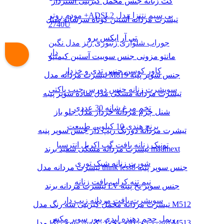
کت زنانه جنس مخمل کبریتی آستردار
مودم روتر +ADSL2 بی سیم نتنزا مدل
تیشرت مردانه آستین کوتاه سرشانه شنل
2740U
تی آر ایکس پرو
جوراب شلواری زنبوری ریز مدل نگین
دار
مانتو مزونی جنس سوییت آستین کیمینو
کاور کوسن جنس تدی و خزدار
تیشرت مردانه مدل M819 جنس سوپر پنبه
سویشرت زنانه جنس دورس جیب پاکتی
تیشرت مردانه مشکی مدل ساده سوپر پنبه
تخم مرغ شانه 30 عددی
شنل چرم مردانه خزدار مدل جلو باز
برنج هندی 10 کیلویی طبیعت
تیشرت مردانه دورنگ زیپ دار جنس سوپر پنبه
تونیک زنانه بافت گپ اکریل انترسیا
تیشرت مردانه مشکی سفید برند madmext
شورت زنانه شیک توری
تیشرت مردانه مدل think less8 جنس سوپر پنبه
نیم تنه کراپ بافت زنانه
تیشرت مردانه برند LV جنس سوپر نخ پنبه
سویشرت بافت مردانه زیپ دار
تیشرت مردانه مخمل کبریتی سه رنگ مدل M512
ریمل حجم دهنده لیدی پیور سوپر مکس
تیشرت مردانه مخمل کبریتی سه رنگ مدل M513