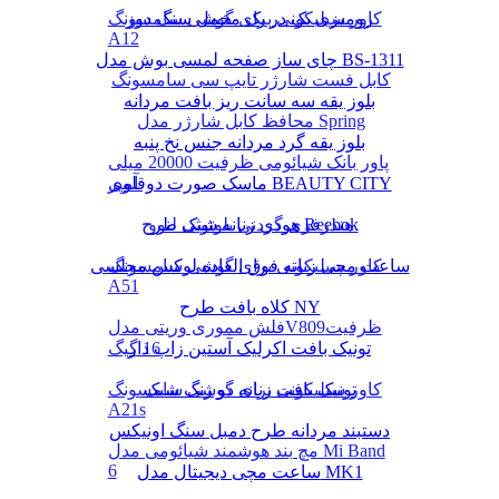
رومیزی یک در یک مخمل سنگ دوز
کاور سیلیکونی برای گوشی سامسونگ
A12
چای ساز صفحه لمسی بوش مدل BS-1311
کابل فست شارژر تایپ سی سامسونگ
بلوز یقه سه سانت ریز بافت مردانه
محافظ کابل شارژر مدل Spring
بلوز یقه گرد مردانه جنس نخ پنبه
پاور بانک شیائومی ظرفیت 20000 میلی
ماسک صورت دوقلوی BEAUTY CITY
آمپر
هودی زنانه شیک طرح Reebok
هندزفری گردنی بلوتوثی لنوو
کاور سیلیکونی برای گوشی سامسونگ
ساعت مچی زنانه فوق العاده لوکس مجلسی
A51
کلاه بافت طرح NY
فلش مموری وریتی مدلV809ظرفیت
16 گیگ
تونیک بافت اکرلیک آستین زاپ دار
تونیک بافت زنانه دو رنگ شیک
کاور سیلیکونی برای گوشی سامسونگ
A21s
دستبند مردانه طرح دمبل سنگ اونیکس
مچ بند هوشمند شیائومی مدل Mi Band
6
ساعت مچی دیجیتال مدل MK1