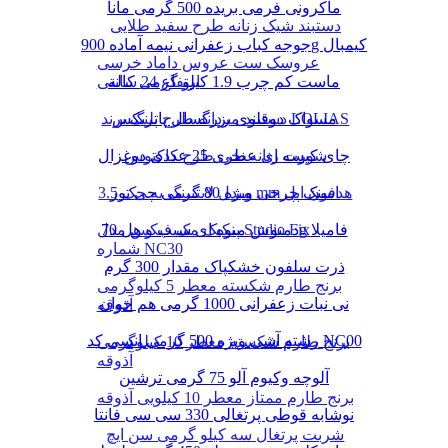
ماکرونی فرمی بریده 500 گرمی مانا
دستبند شیک زنانه طرح سفید طلایی
جوجه کباب زعفرانی نیمه آماده 900g کیمبال
عروسک ست عروس داماد خرسی
ماست کم چرب 1.9 کیلو گرمی کاله
ارتفاع 24 سانتی
دستبند مردانه طرح پلنگ برند LOLIAS
مسواک دوقلوی بزرگسال پاتریکس
چای کیسه ای عطری 25 عددی دوغزال
شورت زنانه نخی طرح کاکتوس
مبدل لایتنینگ به جک 3.5 mm هدفون اپل
اسنک چرخی ویژه 80 گرمی چی توز
دمنوش میوه ای سیب و هل 70g فامیلا
پنکیک مک فیکس مدل Studio Fix
شماره NC30
ذرت سلفون خشکپاک مقدار 300 گرم
برنج طارم شکسته معطر 5 کیلوگرمی
نی نبات زعفرانی 1000 گرمی هم خوان
آذوقه
رشته آشی ویژه 500 گرمی انسی کد NC00
برنج طارم شکسته معطر 10 کیلوگرمی
آذوقه
آلوچه وکیوم آلو 75 گرمی ترشین
برنج طارم ممتاز معطر 10 کیلویی آذوقه
نوشابه قوطی پرتغالی 330 سی سی فانتا
شربت پرتغال سه کیلو گرمی سن ایچ