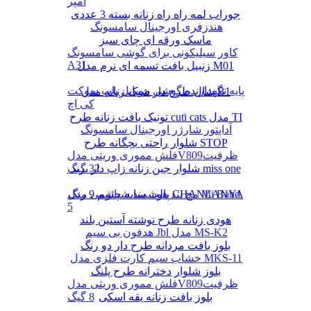
آمپر
جوراب لمه راه راه زنانه بسته 3 عددی
هندزفری اورجینال سامسونگ
ماسک ورقه ای چای سبز
کاور سیلیکونی برای گوشی سامسونگ
A31
زنبیل بافت تسمه ای نرم مدل M01
پایه نگهدارنده گوشی موبایل پاپ سوکت
شال طرح دار شیک زنانه مدل B1
کی اچ
تونیک بافت زنانه طرح cuti cats مدل TI
آداپتور شارژر اورجینال سامسونگ
شلوار راحتی بچگانه طرح STOP
فلش مموری وریتی مدلV809ظرفیت
شلوار جین زنانه زاپ دار برند miss one
32 گیگ
پالت سایه چشم 9 رنگ CHANLANYA
مچ بند هوشمند شیائومی مدل Mi Band
5
هودی زنانه طرح نوشته آستین بلند
هدفون بی سیم Jbl مدل MS-K2
بلوز بافت مردانه طرح دار دو رنگ
خشاب سیم کارت فلزی مدل MKS-11
بلوز شلوار دخترانه طرح پلنگ
فلش مموری وریتی مدلV809ظرفیت
بلوز بافت زنانه یقه اسکی
8 گیگ