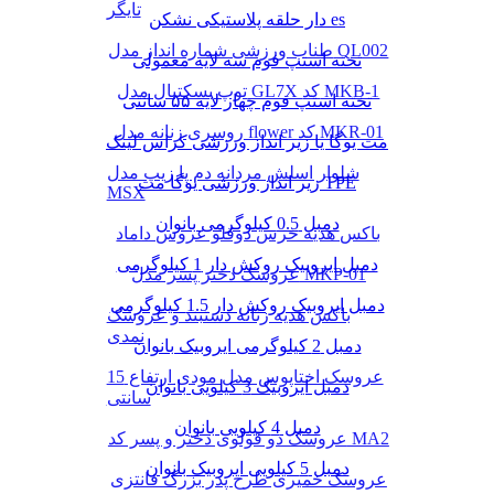
تایگر
دار حلقه پلاستیکی نشکن es
طناب ورزشی شماره انداز مدل QL002
تخته استپ فوم سه لایه معمولی
توپ بسکتبال مدل GL7X کد MKB-1
تخته استپ فوم چهار لایه ۵۵ سانتی
روسری زنانه مدل flower کد MKR-01
مت یوگا یا زیر انداز ورزشی کراس لینک
شلوار اسلش مردانه دم پا زیپ مدل
زیر انداز ورزشی یوگا مت TPE
MSX
دمبل 0.5 کیلوگرمی بانوان
باکس هدیه خرس دوقلو عروس داماد
دمبل ایروبیک روکش‌ دار 1 کیلوگرمی
عروسک دختر پسر مدل MKP-01
دمبل ایروبیک روکش‌ دار 1.5 کیلوگرمی
باکس هدیه زنانه دستبند و عروسک
نمدی
دمبل 2 کیلوگرمی ایروبیک بانوان
عروسک اختاپوس مدل مودی ارتفاع 15
دمبل ایروبیک 3 کیلویی بانوان
سانتی
دمبل 4 کیلویی بانوان
عروسک دو قولوی دختر و پسر کد MA2
دمبل 5 کیلویی ایروبیک بانوان
عروسک خمیری طرح پدر بزرگ فانتزی