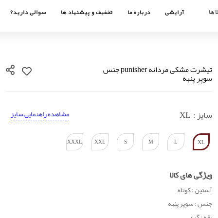
 ها
آرایشی
درباره ما
تخفیف و پیشنهاد ها
سوالی دارید؟
تیشرت مشکی مردانه punisher جنس
سوپر پنبه
سایز :
XL
مشاهده راهنمایی سایز
XXXL
XXL
S
M
L
XL
ویژگی های کالا
آستین : کوتاه
جنس : سوپر پنبه
یقه : گرد