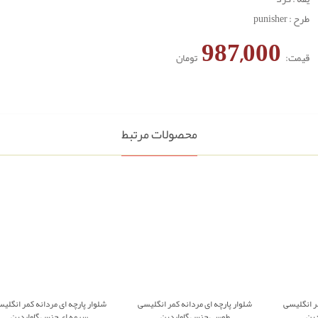
طرح : punisher
987,000
قیمت:
تومان
محصولات مرتبط
مر انگلیسی
شلوار پارچه ای مردانه کمر انگلیسی
شلوار پارچه ای مردانه کمر انگلی
دین
طوسی جنس گاواردین
سرمه ای جنس گاواردین