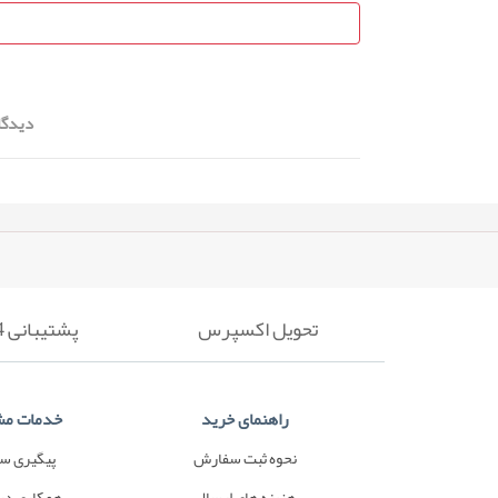
دیدگا
تحویل اکسپرس
پشتیبانی 24 ساعته
راهنمای خرید
خدمات مش
نحوه ثبت سفارش
پیگیری س
هزینه های ارسال
همکاری در