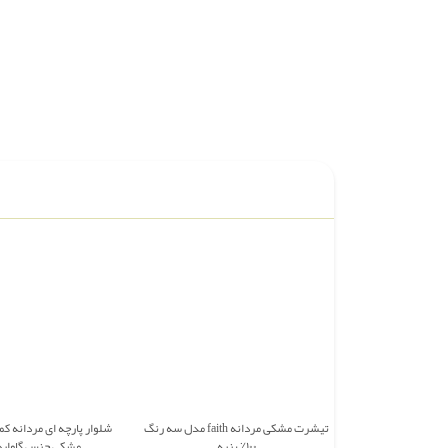
تیشرت مشکی مردانه faith مدل سه رنگ
شلوار پارچه ای مردانه ک
۱۰۰٪ پنبه
مشکی جنس گاوار