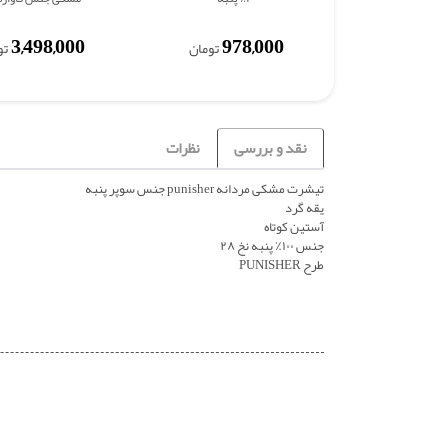
3,498,000
978,000
تومان
تو
نقد و بررسی
نظرات
تیشرت مشکی مردانه punisher جنس سوپر پنبه
یقه گرد
آستین کوتاه
جنس ۱۰۰٪ پنبه نخ ۲۸
طرح PUNISHER