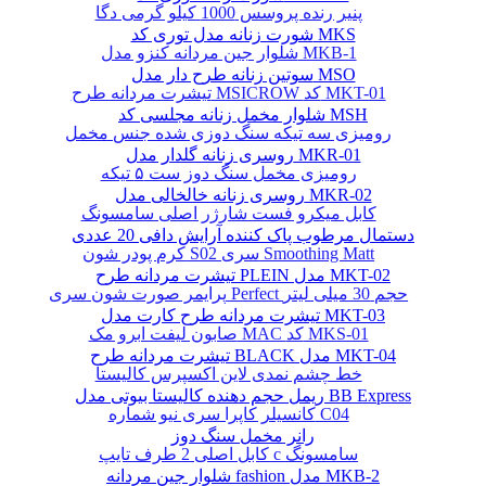
پنیر رنده پروسس 1000 کیلو گرمی دگا
شورت زنانه مدل توری کد MKS
شلوار جین مردانه کنزو مدل MKB-1
سوتین زنانه طرح دار مدل MSO
تیشرت مردانه طرح MSICROW کد MKT-01
شلوار مخمل زنانه مجلسی کد MSH
رومیزی سه تیکه سنگ دوزی شده جنس مخمل
روسری زنانه گلدار مدل MKR-01
رومیزی مخمل سنگ دوز ست ۵ تیکه
روسری زنانه خالخالی مدل MKR-02
کابل میکرو فست شارژر اصلی سامسونگ
دستمال مرطوب پاک کننده آرایش دافی 20 عددی
کرم پودر شون S02 سری Smoothing Matt
تیشرت مردانه طرح PLEIN مدل MKT-02
پرایمر صورت شون سری Perfect حجم 30 میلی لیتر
تیشرت مردانه طرح کارت مدل MKT-03
صابون لیفت ابرو مک MAC کد MKS-01
تیشرت مردانه طرح BLACK مدل MKT-04
خط چشم نمدی لاین اکسپرس کالیستا
ریمل حجم دهنده کالیستا بیوتی مدل BB Express
کانسیلر کاپرا سری نیو شماره C04
رانر مخمل سنگ دوز
کابل اصلی 2 طرف تایپ c سامسونگ
شلوار جین مردانه fashion مدل MKB-2