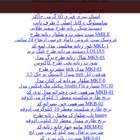
کانسیلر کاپرا سری نیو شماره C04
اسنک پنیری فنری 60 گرمی چاکلز
کابل اصلی 2 طرف تایپ c سامسونگ
دستبند شیک زنانه طرح سفید طلایی
ست تیشرت و شلوار زنانه طرح SMILE
عروسک ست عروس داماد خرسی ارتفاع 24 سانتی
بلوز زنانه مجلسی مدل لمه کد MKL-1
دستبند مردانه طرح پلنگ برند LOLIAS
شال زنانه طرح برگ مدل MKS-01
شورت زنانه نخی طرح کاکتوس
تیشرت طرح jack مدل MKJ-01
مبدل لایتنینگ به جک 3.5 mm هدفون اپل
شلوار مردانه لی کتان مدل MKT-0
پنکیک مک فیکس مدل Studio Fix شماره NC30
سرهمی جین دخترانه مدل تدی کد MKB-01
برنج طارم شکسته معطر 5 کیلوگرمی آذوقه
سرهمی جین پسرانه کد MKB-02
برنج طارم شکسته معطر 10 کیلوگرمی آذوقه
تاپ شلوارک مخمل زنانه طرح happy
برنج طارم ممتاز معطر 10 کیلویی آذوقه
مانتو چهارخانه زنانه کد MKM-01
شربت پرتغال سه کیلو گرمی سن ایچ
شورت زنانه توری کد MKS-01