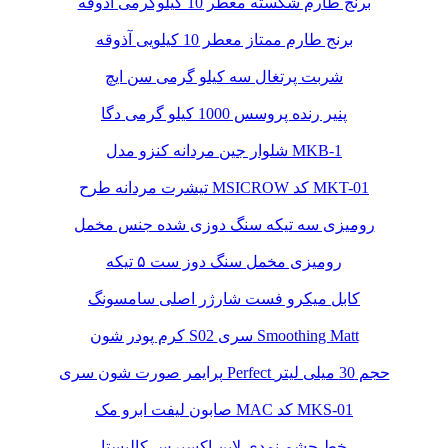
برنج طارم شکسته معطر 10 کیلوگرمی آذوقه
برنج طارم ممتاز معطر 10 کیلویی آذوقه
شربت پرتغال سه کیلو گرمی سن ایچ
پنیر رنده پروسس 1000 کیلو گرمی دگا
شلوار جین مردانه کنزو مدل MKB-1
تیشرت مردانه طرح MSICROW کد MKT-01
رومیزی سه تیکه سنگ دوزی شده جنس مخمل
رومیزی مخمل سنگ دوز ست ۵ تیکه
کابل میکرو فست شارژر اصلی سامسونگ
کرم پودر شون S02 سری Smoothing Matt
پرایمر صورت شون سری Perfect حجم 30 میلی لیتر
صابون لیفت ابرو مک MAC کد MKS-01
خط چشم نمدی لاین اکسپرس کالیستا