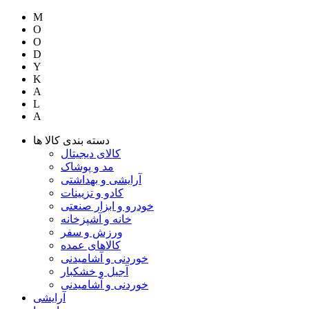
M
O
O
D
Y
K
A
L
A
دسته بندی کالا ها
کالای دیجیتال
مد و پوشاک
آرایشی و بهداشتی
کادو و تزیینات
خودرو و ابزار صنعتی
خانه و آشپزخانه
ورزش و سفر
کالاهای عمده
خوردنی و آشامیدنی
آجیل و خشکبار
خوردنی و آشامیدنی
آرایشی