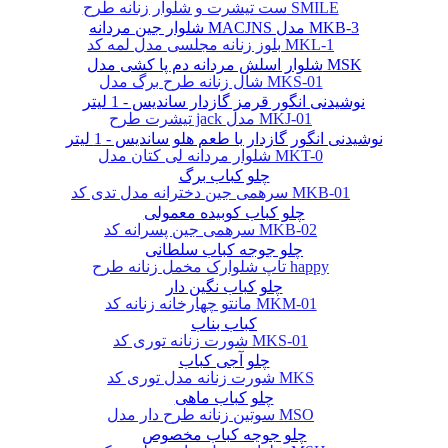
ست تیشرت و شلوار زنانه طرح SMILE
شلوار جین مردانه MACJNS مدل MKB-3
بلوز زنانه مجلسی مدل لمه کد MKL-1
شلوار اسلش مردانه دم پا کشی مدل MSK
شال زنانه طرح برگ مدل MKS-01
نوشیدنی انگور قرمز گازدار ساندیس - 1 لیتر
تیشرت طرح jack مدل MKJ-01
نوشیدنی انگور گازدار با طعم هلو ساندیس - 1 لیتر
شلوار مردانه لی کتان مدل MKT-0
چلو کباب برگ
سرهمی جین دخترانه مدل تدی کد MKB-01
چلو کباب کوبیده معمولی
سرهمی جین پسرانه کد MKB-02
چلو جوجه کباب سلطانی
تاپ شلوارک مخمل زنانه طرح happy
چلو کباب نگین دار
مانتو چهارخانه زنانه کد MKM-01
کباب بناب
شورت زنانه توری کد MKS-01
چلو آجی کباب
شورت زنانه مدل توری کد MKS
چلو کباب ماهی
سوتین زنانه طرح دار مدل MSO
چلو جوجه کباب مخصوص