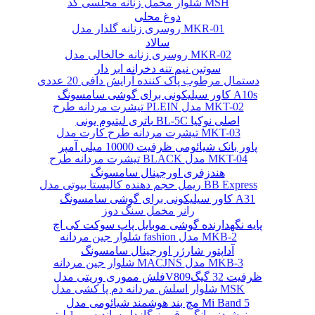
شلوار مخمل زنانه مجلسی کد MSH
دوغ محلی
روسری زنانه گلدار مدل MKR-01
سالاد
روسری زنانه خالخالی مدل MKR-02
سوتین نیم تنه دخرانه ابر دار
دستمال مرطوب پاک کننده آرایش دافی 20 عددی
کاور سیلیکونی برای گوشی سامسونگ A10s
تیشرت مردانه طرح PLEIN مدل MKT-02
باتری لیتیوم یونی BL-5C اصلی نوکیا
تیشرت مردانه طرح کارت مدل MKT-03
پاور بانک شیائومی ظرفیت 10000 میلی آمپر
تیشرت مردانه طرح BLACK مدل MKT-04
هندزفری اورجینال سامسونگ
ریمل حجم دهنده کالیستا بیوتی مدل BB Express
کاور سیلیکونی برای گوشی سامسونگ A31
رانر مخمل سنگ دوز
پایه نگهدارنده گوشی موبایل پاپ سوکت کی اچ
شلوار جین مردانه fashion مدل MKB-2
آداپتور شارژر اورجینال سامسونگ
شلوار جین مردانه MACJNS مدل MKB-3
فلش مموری وریتی مدلV809ظرفیت 32 گیگ
شلوار اسلش مردانه دم پا کشی مدل MSK
مچ بند هوشمند شیائومی مدل Mi Band 5
نوشیدنی انگور قرمز گازدار ساندیس - 1 لیتر