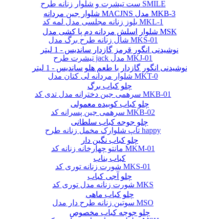
ست تیشرت و شلوار زنانه طرح SMILE
شلوار جین مردانه MACJNS مدل MKB-3
بلوز زنانه مجلسی مدل لمه کد MKL-1
شلوار اسلش مردانه دم پا کشی مدل MSK
شال زنانه طرح برگ مدل MKS-01
نوشیدنی انگور قرمز گازدار ساندیس - 1 لیتر
تیشرت طرح jack مدل MKJ-01
نوشیدنی انگور گازدار با طعم هلو ساندیس - 1 لیتر
شلوار مردانه لی کتان مدل MKT-0
چلو کباب برگ
سرهمی جین دخترانه مدل تدی کد MKB-01
چلو کباب کوبیده معمولی
سرهمی جین پسرانه کد MKB-02
چلو جوجه کباب سلطانی
تاپ شلوارک مخمل زنانه طرح happy
چلو کباب نگین دار
مانتو چهارخانه زنانه کد MKM-01
کباب بناب
شورت زنانه توری کد MKS-01
چلو آجی کباب
شورت زنانه مدل توری کد MKS
چلو کباب ماهی
سوتین زنانه طرح دار مدل MSO
چلو جوجه کباب مخصوص