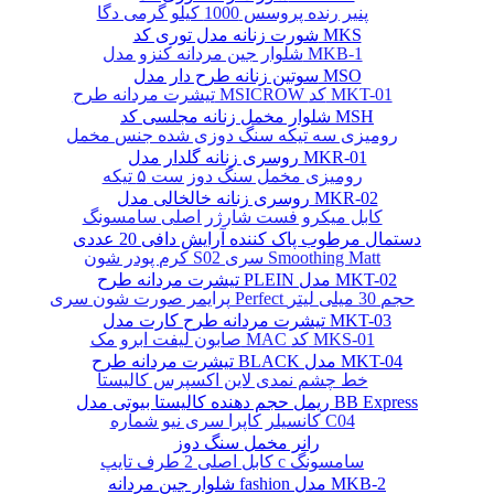
پنیر رنده پروسس 1000 کیلو گرمی دگا
شورت زنانه مدل توری کد MKS
شلوار جین مردانه کنزو مدل MKB-1
سوتین زنانه طرح دار مدل MSO
تیشرت مردانه طرح MSICROW کد MKT-01
شلوار مخمل زنانه مجلسی کد MSH
رومیزی سه تیکه سنگ دوزی شده جنس مخمل
روسری زنانه گلدار مدل MKR-01
رومیزی مخمل سنگ دوز ست ۵ تیکه
روسری زنانه خالخالی مدل MKR-02
کابل میکرو فست شارژر اصلی سامسونگ
دستمال مرطوب پاک کننده آرایش دافی 20 عددی
کرم پودر شون S02 سری Smoothing Matt
تیشرت مردانه طرح PLEIN مدل MKT-02
پرایمر صورت شون سری Perfect حجم 30 میلی لیتر
تیشرت مردانه طرح کارت مدل MKT-03
صابون لیفت ابرو مک MAC کد MKS-01
تیشرت مردانه طرح BLACK مدل MKT-04
خط چشم نمدی لاین اکسپرس کالیستا
ریمل حجم دهنده کالیستا بیوتی مدل BB Express
کانسیلر کاپرا سری نیو شماره C04
رانر مخمل سنگ دوز
کابل اصلی 2 طرف تایپ c سامسونگ
شلوار جین مردانه fashion مدل MKB-2