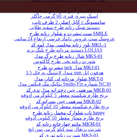
کانسیلر کاپرا سری نیو شماره C04
اسنک پنیری فنری 60 گرمی چاکلز
کابل اصلی 2 طرف تایپ c سامسونگ
دستبند شیک زنانه طرح سفید طلایی
ست تیشرت و شلوار زنانه طرح SMILE
عروسک ست عروس داماد خرسی ارتفاع 24 سانتی
بلوز زنانه مجلسی مدل لمه کد MKL-1
دستبند مردانه طرح پلنگ برند LOLIAS
شال زنانه طرح برگ مدل MKS-01
شورت زنانه نخی طرح کاکتوس
تیشرت طرح jack مدل MKJ-01
مبدل لایتنینگ به جک 3.5 mm هدفون اپل
شلوار مردانه لی کتان مدل MKT-0
پنکیک مک فیکس مدل Studio Fix شماره NC30
سرهمی جین دخترانه مدل تدی کد MKB-01
برنج طارم شکسته معطر 5 کیلوگرمی آذوقه
سرهمی جین پسرانه کد MKB-02
برنج طارم شکسته معطر 10 کیلوگرمی آذوقه
تاپ شلوارک مخمل زنانه طرح happy
برنج طارم ممتاز معطر 10 کیلویی آذوقه
مانتو چهارخانه زنانه کد MKM-01
شربت پرتغال سه کیلو گرمی سن ایچ
شورت زنانه توری کد MKS-01