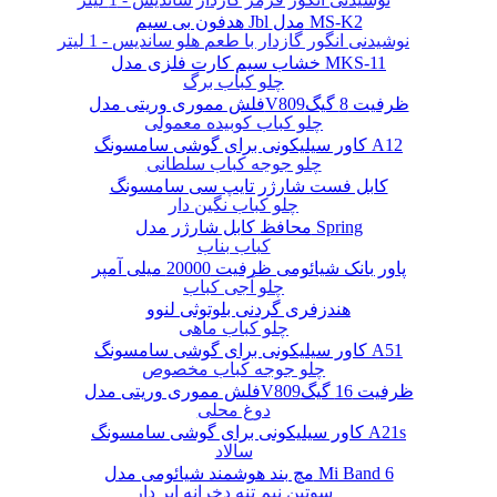
هدفون بی سیم Jbl مدل MS-K2
نوشیدنی انگور گازدار با طعم هلو ساندیس - 1 لیتر
خشاب سیم کارت فلزی مدل MKS-11
چلو کباب برگ
فلش مموری وریتی مدلV809ظرفیت 8 گیگ
چلو کباب کوبیده معمولی
کاور سیلیکونی برای گوشی سامسونگ A12
چلو جوجه کباب سلطانی
کابل فست شارژر تایپ سی سامسونگ
چلو کباب نگین دار
محافظ کابل شارژر مدل Spring
کباب بناب
پاور بانک شیائومی ظرفیت 20000 میلی آمپر
چلو آجی کباب
هندزفری گردنی بلوتوثی لنوو
چلو کباب ماهی
کاور سیلیکونی برای گوشی سامسونگ A51
چلو جوجه کباب مخصوص
فلش مموری وریتی مدلV809ظرفیت 16 گیگ
دوغ محلی
کاور سیلیکونی برای گوشی سامسونگ A21s
سالاد
مچ بند هوشمند شیائومی مدل Mi Band 6
سوتین نیم تنه دخرانه ابر دار