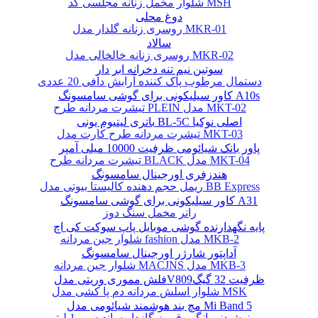
شلوار مخمل زنانه مجلسی کد MSH
دوغ محلی
روسری زنانه گلدار مدل MKR-01
سالاد
روسری زنانه خالخالی مدل MKR-02
سوتین نیم تنه دخرانه ابر دار
دستمال مرطوب پاک کننده آرایش دافی 20 عددی
کاور سیلیکونی برای گوشی سامسونگ A10s
تیشرت مردانه طرح PLEIN مدل MKT-02
باتری لیتیوم یونی BL-5C اصلی نوکیا
تیشرت مردانه طرح کارت مدل MKT-03
پاور بانک شیائومی ظرفیت 10000 میلی آمپر
تیشرت مردانه طرح BLACK مدل MKT-04
هندزفری اورجینال سامسونگ
ریمل حجم دهنده کالیستا بیوتی مدل BB Express
کاور سیلیکونی برای گوشی سامسونگ A31
رانر مخمل سنگ دوز
پایه نگهدارنده گوشی موبایل پاپ سوکت کی اچ
شلوار جین مردانه fashion مدل MKB-2
آداپتور شارژر اورجینال سامسونگ
شلوار جین مردانه MACJNS مدل MKB-3
فلش مموری وریتی مدلV809ظرفیت 32 گیگ
شلوار اسلش مردانه دم پا کشی مدل MSK
مچ بند هوشمند شیائومی مدل Mi Band 5
نوشیدنی انگور قرمز گازدار ساندیس - 1 لیتر