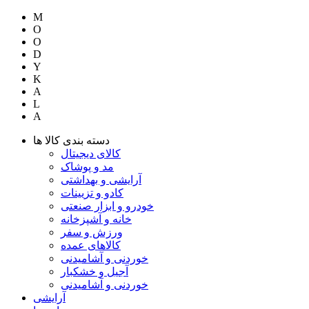
M
O
O
D
Y
K
A
L
A
دسته بندی کالا ها
کالای دیجیتال
مد و پوشاک
آرایشی و بهداشتی
کادو و تزیینات
خودرو و ابزار صنعتی
خانه و آشپزخانه
ورزش و سفر
کالاهای عمده
خوردنی و آشامیدنی
آجیل و خشکبار
خوردنی و آشامیدنی
آرایشی