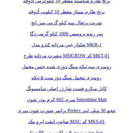
برنج طارم شکسته معطر 10 کیلوگرمی آذوقه
برنج طارم ممتاز معطر 10 کیلویی آذوقه
شربت پرتغال سه کیلو گرمی سن ایچ
پنیر رنده پروسس 1000 کیلو گرمی دگا
شلوار جین مردانه کنزو مدل MKB-1
تیشرت مردانه طرح MSICROW کد MKT-01
رومیزی سه تیکه سنگ دوزی شده جنس مخمل
رومیزی مخمل سنگ دوز ست ۵ تیکه
کابل میکرو فست شارژر اصلی سامسونگ
کرم پودر شون S02 سری Smoothing Matt
پرایمر صورت شون سری Perfect حجم 30 میلی لیتر
صابون لیفت ابرو مک MAC کد MKS-01
خط چشم نمدی لاین اکسپرس کالیستا