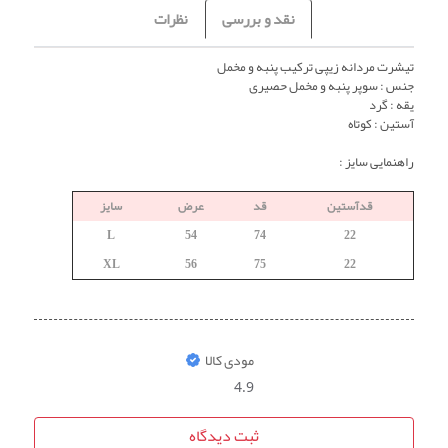
نقد و بررسی
نظرات
تیشرت مردانه زیپی ترکیب پنبه و مخمل
جنس : سوپر پنبه و مخمل حصیری
یقه : گرد
آستین : کوتاه
راهنمایی سایز :
قدآستین
قد
عرض
سایز
L
54
74
22
XL
56
75
22
مودی کالا
4.9
ثبت دیدگاه