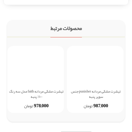
محصولات مرتبط
تیشرت مشکی مردانه punisher جنس
تیشرت مشکی مردانه faith مدل سه رنگ
ش
سوپر پنبه
۱۰۰٪ پنبه
978,000
987,000
تومان
تومان