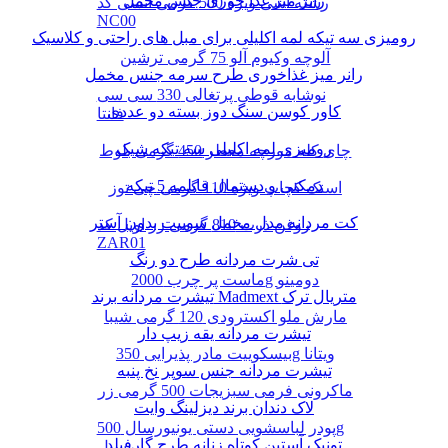
رانر میز غذا خوری جنس مخمل
رشته آشی ویژه 500 گرمی انسی کد
NC00
رومیزی سه تیکه لمه اکلیلی برای مبل های راحتی و کلاسیک
آلوچه وکیوم آلو 75 گرمی ترشین
رانر میز غذاخوری طرح سرمه جنس مخمل
نوشابه قوطی پرتغالی 330 سی سی
کاور کوسن سنگ دوز بسته دو عددی
فانتا
رومیزی لمه اکلیلی سه تیکه شیک
چای کله مورچه معطر 450 گرمی بلوط
دمکنی و دستمال قابلمه 5 تیکه
اسنک کچاپ ویژه 110 گرمی چی توز
کت مردانه مدل مخمل سوییت بدون آستر
روغن ذرت 810 گرمی زر اویل کد
ZAR01
تی شرت مردانه طرح دو رنگ
ماست پر چرب 2000g دومینو
تیشرت مردانه برند Madmext متریال ترک
مارش ملو اکسترودی 120 گرمی شیبا
تیشرت مردانه یقه زیپ دار
بیسکوییت مادر پذیرایی 350g ویتانا
تیشرت مردانه جنس سوپر نخ پنبه
ماکرونی فرمی سبزیجات 500 گرمی زر
لاک دندان برند دیزلینگ وایت
پودر لباسشویی دستی یونیورسال 500g
تونیک آستین کوتاه زنانه طرح گارفیلد
پرسیل