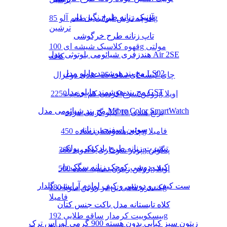
تونیک زنانه طرح نگین دار
آلوچه ترش لیوانی با طعم آلو 85g
ترشین
تاپ زنانه طرح خرگوشی
قهوه کلاسیک شیشه ای 100g مولتی
هندزفری شیائومی بلوتوثی مدل Air 2SE
کافه
مچ بند هوشمند هایلو مدل LS02
چای کیسه ای ساده 25 عددی دوغزال
مچ بند هوشمند هایلو مدل GST
روغن سرخ کردنی کم جذب 2250g اویلا
مچ بند شیائومی مدل Mibro Color SmartWatch
برنج هندی 10 کیلو گرمی مژده
سوتین اسفنجی زنانه
چای هندوستان ساده 450g فامیلا
تیشرت زنانه طرح بادکنکی پولکی
پودر سوخاری با ادویه 300g پنگوئن
کیف دوشی کوچک زنانه سگک دار
روغن زیتون تصفیه شده 500g اویلا
ست کیف رو دوشی و کیف لوازم آرایشی گلدار
کنسرو ماهی تن در روغن سویا 180g
فامیلا
کلاه تابستانه مدل باکت جنس کتان
بیسکوییت کرمدار ساقه طلایی 192g
زیتون سبز کبابی بدون هسته 900 گرمی لوراس ترک
مینو