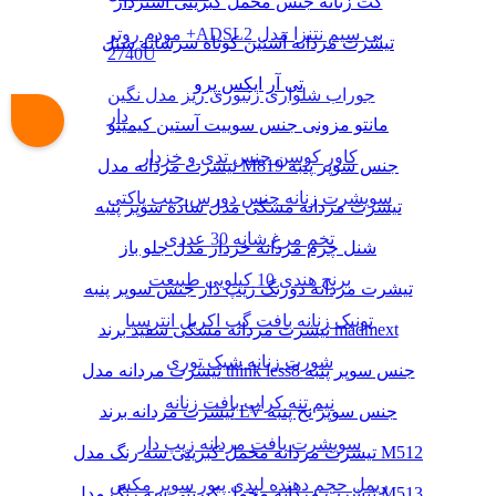
کت زنانه جنس مخمل کبریتی آستردار
مودم روتر +ADSL2 بی سیم نتنزا مدل
تیشرت مردانه آستین کوتاه سرشانه شنل
2740U
تی آر ایکس پرو
جوراب شلواری زنبوری ریز مدل نگین
دار
مانتو مزونی جنس سوییت آستین کیمینو
کاور کوسن جنس تدی و خزدار
تیشرت مردانه مدل M819 جنس سوپر پنبه
سویشرت زنانه جنس دورس جیب پاکتی
تیشرت مردانه مشکی مدل ساده سوپر پنبه
تخم مرغ شانه 30 عددی
شنل چرم مردانه خزدار مدل جلو باز
برنج هندی 10 کیلویی طبیعت
تیشرت مردانه دورنگ زیپ دار جنس سوپر پنبه
تونیک زنانه بافت گپ اکریل انترسیا
تیشرت مردانه مشکی سفید برند madmext
شورت زنانه شیک توری
تیشرت مردانه مدل think less8 جنس سوپر پنبه
نیم تنه کراپ بافت زنانه
تیشرت مردانه برند LV جنس سوپر نخ پنبه
سویشرت بافت مردانه زیپ دار
تیشرت مردانه مخمل کبریتی سه رنگ مدل M512
ریمل حجم دهنده لیدی پیور سوپر مکس
تیشرت مردانه مخمل کبریتی سه رنگ مدل M513