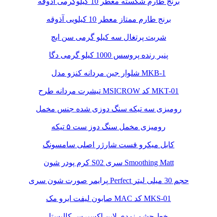
برنج طارم شکسته معطر 10 کیلوگرمی آذوقه
برنج طارم ممتاز معطر 10 کیلویی آذوقه
شربت پرتغال سه کیلو گرمی سن ایچ
پنیر رنده پروسس 1000 کیلو گرمی دگا
شلوار جین مردانه کنزو مدل MKB-1
تیشرت مردانه طرح MSICROW کد MKT-01
رومیزی سه تیکه سنگ دوزی شده جنس مخمل
رومیزی مخمل سنگ دوز ست ۵ تیکه
کابل میکرو فست شارژر اصلی سامسونگ
کرم پودر شون S02 سری Smoothing Matt
پرایمر صورت شون سری Perfect حجم 30 میلی لیتر
صابون لیفت ابرو مک MAC کد MKS-01
خط چشم نمدی لاین اکسپرس کالیستا