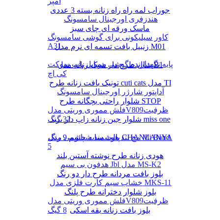
آمپر
جوراب لمه راه راه زنانه بسته 3 عددی
هندزفری اورجینال سامسونگ
ماسک ورقه ای چای سبز
کاور سیلیکونی برای گوشی سامسونگ
A31
زنبیل بافت تسمه ای نرم مدل M01
پایه نگهدارنده گوشی موبایل پاپ سوکت
شال طرح دار شیک زنانه مدل B1
کی اچ
تونیک بافت زنانه طرح cuti cats مدل TI
آداپتور شارژر اورجینال سامسونگ
شلوار راحتی بچگانه طرح STOP
فلش مموری وریتی مدلV809ظرفیت
شلوار جین زنانه زاپ دار برند miss one
32 گیگ
پالت سایه چشم 9 رنگ CHANLANYA
مچ بند هوشمند شیائومی مدل Mi Band
5
هودی زنانه طرح نوشته آستین بلند
هدفون بی سیم Jbl مدل MS-K2
بلوز بافت مردانه طرح دار دو رنگ
خشاب سیم کارت فلزی مدل MKS-11
بلوز شلوار دخترانه طرح پلنگ
فلش مموری وریتی مدلV809ظرفیت
بلوز بافت زنانه یقه اسکی
8 گیگ