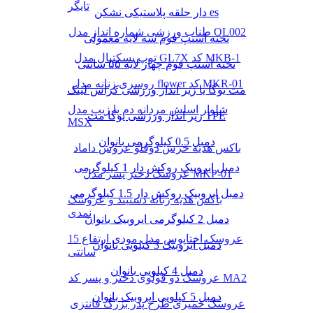
تایگر
دار حلقه پلاستیکی نشکن es
طناب ورزشی شماره انداز مدل QL002
تخته استپ فوم سه لایه معمولی
توپ بسکتبال مدل GL7X کد MKB-1
تخته استپ فوم چهار لایه ۵۵ سانتی
روسری زنانه مدل flower کد MKR-01
مت یوگا یا زیر انداز ورزشی کراس لینک
شلوار اسلش مردانه دم پا زیپ مدل
زیر انداز ورزشی یوگا مت TPE
MSX
دمبل 0.5 کیلوگرمی بانوان
باکس هدیه خرس دوقلو عروس داماد
دمبل ایروبیک روکش‌ دار 1 کیلوگرمی
عروسک دختر پسر مدل MKP-01
دمبل ایروبیک روکش‌ دار 1.5 کیلوگرمی
باکس هدیه زنانه دستبند و عروسک
نمدی
دمبل 2 کیلوگرمی ایروبیک بانوان
عروسک اختاپوس مدل مودی ارتفاع 15
دمبل ایروبیک 3 کیلویی بانوان
سانتی
دمبل 4 کیلویی بانوان
عروسک دو قولوی دختر و پسر کد MA2
دمبل 5 کیلویی ایروبیک بانوان
عروسک خمیری طرح پدر بزرگ فانتزی