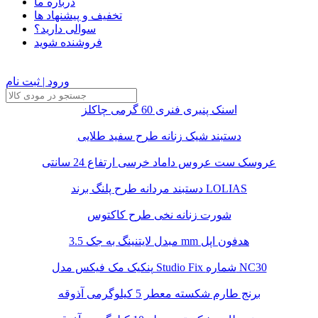
درباره ما
تخفیف و پیشنهاد ها
سوالی دارید؟
فروشنده شوید
ورود | ثبت نام
اسنک پنیری فنری 60 گرمی چاکلز
دستبند شیک زنانه طرح سفید طلایی
عروسک ست عروس داماد خرسی ارتفاع 24 سانتی
دستبند مردانه طرح پلنگ برند LOLIAS
شورت زنانه نخی طرح کاکتوس
مبدل لایتنینگ به جک 3.5 mm هدفون اپل
پنکیک مک فیکس مدل Studio Fix شماره NC30
برنج طارم شکسته معطر 5 کیلوگرمی آذوقه