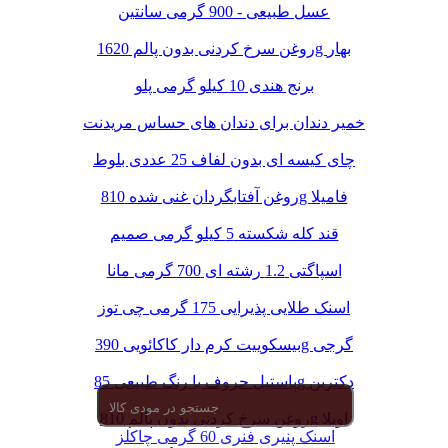
عسل طبیعی - 900 گرمی سانتین
روغن سرخ کردنی بدون پالم 1620g بهار
برنج هندی 10 کیلو گرمی پلو
خمیر دندان برای دندان های حساس مریدنت
چای کیسه ای بدون لفاف 25 عددی بلوط
روغن آفتابگردان غنی شده 810g فامیلا
قند کله شکسته 5 کیلو گرمی صمیم
اسپاگتی 1.2 رشته ای 700 گرمی مانا
اسنک طلایی پذیرایی 175 گرمی چی توز
بیسکوییت کرم دار کاکائویی 390g گرجی
پاستیل حروف با رنگ طبیعی 85g دکتربن
روغن سرخ کردنی بدون پالم 810g اویلا
اسنک پنیری فنری 60 گرمی چاکلز