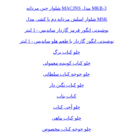
شلوار جین مردانه MACJNS مدل MKB-3
شلوار اسلش مردانه دم پا کشی مدل MSK
نوشیدنی انگور قرمز گازدار ساندیس - 1 لیتر
نوشیدنی انگور گازدار با طعم هلو ساندیس - 1 لیتر
چلو کباب برگ
چلو کباب کوبیده معمولی
چلو جوجه کباب سلطانی
چلو کباب نگین دار
کباب بناب
چلو آجی کباب
چلو کباب ماهی
چلو جوجه کباب مخصوص