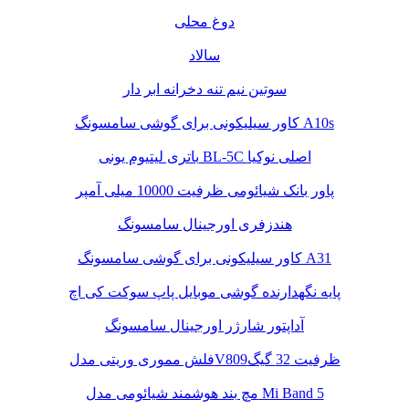
دوغ محلی
سالاد
سوتین نیم تنه دخرانه ابر دار
کاور سیلیکونی برای گوشی سامسونگ A10s
باتری لیتیوم یونی BL-5C اصلی نوکیا
پاور بانک شیائومی ظرفیت 10000 میلی آمپر
هندزفری اورجینال سامسونگ
کاور سیلیکونی برای گوشی سامسونگ A31
پایه نگهدارنده گوشی موبایل پاپ سوکت کی اچ
آداپتور شارژر اورجینال سامسونگ
فلش مموری وریتی مدلV809ظرفیت 32 گیگ
مچ بند هوشمند شیائومی مدل Mi Band 5