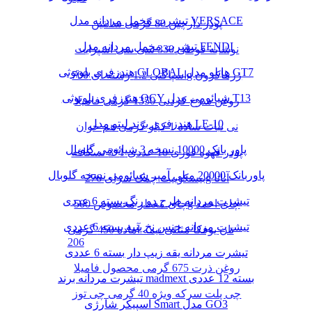
تیشرت مخمل مردانه مدل VERSACE
پودر دارچین 80 گرمی سانتین
تیشرت مخمل مردانه مدل FENDI
نوشابه قوطی 330 سی سی اسپرایت
هندزفری بلوتوثی GLOBAL هایلو مدل GT7
اسپاگتی 1.2 رشته ای 700g زرماکرون
هندزفری بلوتوثی QCY شیائومی مدل T13
روغن سرخ کردنی 1350 گرمی فامیلا
هندزفری برند لیتو مدل LE-10
نی نبات ساده 1 کیلو گرمی هم خوان
پاور بانک 10000 نسخه 3 شیائومی گلوبال
پودر قهوه فوری 10 عددی 1*3 نسکافه
پاوربانک 20000 میلی آمپر شیائومی نسخه گلوبال
بیسکوییت چمک سرای 276g آناتا
تیشرت مردانه طرح دو رنگ بسته 6 عددی
چای معطر مخصوص 500g چای احمد
تیشرت مردانه جنس نخ پنبه بسته 6 عددی
نان یوفکا مثلثی نیمه آماده 450 گرمی
206
تیشرت مردانه یقه زیپ دار بسته 6 عددی
روغن ذرت 675 گرمی محصول فامیلا
تیشرت مردانه برند madmext بسته 12 عددی
چی پلت سرکه ویژه 40 گرمی چی توز
اسپیکر شارژی Smart مدل GO3