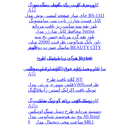
رومیزی یک در یک مخمل سنگ دوز
کاور سیلیکونی برای گوشی سامسونگ
A12
چای ساز صفحه لمسی بوش مدل BS-1311
کابل فست شارژر تایپ سی سامسونگ
بلوز یقه سه سانت ریز بافت مردانه
محافظ کابل شارژر مدل Spring
بلوز یقه گرد مردانه جنس نخ پنبه
پاور بانک شیائومی ظرفیت 20000 میلی
ماسک صورت دوقلوی BEAUTY CITY
آمپر
هودی زنانه شیک طرح Reebok
هندزفری گردنی بلوتوثی لنوو
کاور سیلیکونی برای گوشی سامسونگ
ساعت مچی زنانه فوق العاده لوکس مجلسی
A51
کلاه بافت طرح NY
فلش مموری وریتی مدلV809ظرفیت
16 گیگ
تونیک بافت اکرلیک آستین زاپ دار
تونیک بافت زنانه دو رنگ شیک
کاور سیلیکونی برای گوشی سامسونگ
A21s
دستبند مردانه طرح دمبل سنگ اونیکس
مچ بند هوشمند شیائومی مدل Mi Band
6
ساعت مچی دیجیتال مدل MK1