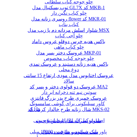
چلو جوجه کباب سلطانی
توپ بسکتبال مدل GL7X کد MKB-1
چلو کباب نگین دار
روسری زنانه مدل flower کد MKR-01
کباب بناب
شلوار اسلش مردانه دم پا زیپ مدل MSX
چلو آجی کباب
باکس هدیه خرس دوقلو عروس داماد
چلو کباب ماهی
عروسک دختر پسر مدل MKP-01
چلو جوجه کباب مخصوص
باکس هدیه زنانه دستبند و عروسک نمدی
دوغ محلی
عروسک اختاپوس مدل مودی ارتفاع 15 سانتی
سالاد
عروسک دو قولوی دختر و پسر کد MA2
سوتین نیم تنه دخرانه ابر دار
عروسک خمیری طرح پدر بزرگ فانتزی
کاور سیلیکونی برای گوشی سامسونگ
A10s
شال زنانه طرح خالدار کرمی کد MKS-02
باتری لیتیوم یونی BL-5C اصلی نوکیا
شلوار پسرانه مدل اسلش 6 جیب
پاور بانک شیائومی ظرفیت 10000 میلی
ست دستبند و ساعت دیجیتالی