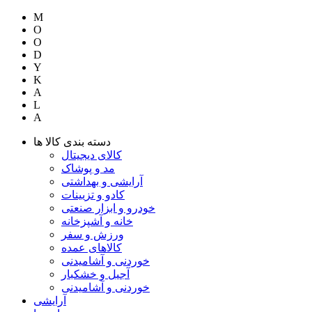
M
O
O
D
Y
K
A
L
A
دسته بندی کالا ها
کالای دیجیتال
مد و پوشاک
آرایشی و بهداشتی
کادو و تزیینات
خودرو و ابزار صنعتی
خانه و آشپزخانه
ورزش و سفر
کالاهای عمده
خوردنی و آشامیدنی
آجیل و خشکبار
خوردنی و آشامیدنی
آرایشی