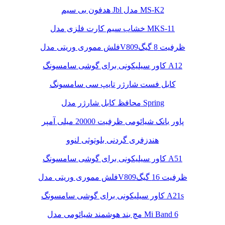
هدفون بی سیم Jbl مدل MS-K2
خشاب سیم کارت فلزی مدل MKS-11
فلش مموری وریتی مدلV809ظرفیت 8 گیگ
کاور سیلیکونی برای گوشی سامسونگ A12
کابل فست شارژر تایپ سی سامسونگ
محافظ کابل شارژر مدل Spring
پاور بانک شیائومی ظرفیت 20000 میلی آمپر
هندزفری گردنی بلوتوثی لنوو
کاور سیلیکونی برای گوشی سامسونگ A51
فلش مموری وریتی مدلV809ظرفیت 16 گیگ
کاور سیلیکونی برای گوشی سامسونگ A21s
مچ بند هوشمند شیائومی مدل Mi Band 6