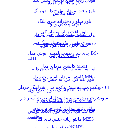
هودی زنانه طرح نوشته آستین بلند
آجر یوگا ویژه آجدار
بلوز بافت مردانه طرح دار دو رنگ
حلقه پیلاتس
بلوز شلوار دخترانه طرح پلنگ
قیچی پیلاتس و یوگا
بلوز بافت زنانه یقه اسکی
ول اسلاید بیضی شکل جوراب دار
رومیزی یک در یک مخمل سنگ دوز
حلقه لاغری مدل هولا هوپ
چای ساز صفحه لمسی بوش مدل BS-
پد اسکات ایرانی
1311
کاپشن مردانه مدل M601
بلوز یقه سه سانت ریز بافت مردانه
کاپشن مردانه اسپورت مدل M602
بلوز یقه گرد مردانه جنس نخ پنبه
کت مردانه شش دکمه مدل شرلینگ خزدار mk-01
ماسک صورت دوقلوی BEAUTY CITY
سویشرت مردانه سوییت مدل اسپورت آستر دار
هودی زنانه شیک طرح Reebok
مانتو زنانه مدل ترکیب چرم و تدی
ساعت مچی زنانه فوق العاده لوکس
مجلسی
مانتو زنانه جنس تدی مدل M253
کلاه بافت طرح NY