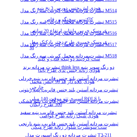
هودی لش جنس دورس 3 نخ پنبه
تیشرت مردانه مخمل کبریتی سه رنگ مدل M514
کاکتوس سخنگو و رقاص
تیشرت مردانه مخمل کبریتی سه رنگ مدل M515
عروسک خرس ولنتاین ارتفاع 20 سانتی
تیشرت مردانه مخمل کبریتی سه رنگ مدل M516
عروسک خمیری طرح دختر بادکنک مدل
تیشرت مردانه مخمل کبریتی سه رنگ مدل M517
M
تیشرت مردانه مخمل کبریتی سه رنگ مدل M518
ست گردنبند دو تیکه قلب و کلید
تیشرت مردانه برند think less دو رنگ سوپر پنبه
هودی زنانه جنس تدی طرح پاندا
تیشرت مردانه آستین بلند جنس فانریپ پنبه خردلی
هودی کلاه دار قد 90 جنس مخمل
خارجی
تیشرت مردانه آستین بلند جنس فانریپ پنبه زیتونی
اسپری تتو موقت 140 میلی ROLS با
تیشرت مردانه آستین بلند جنس فانریپ پنبه مشکی
300 طرح رایگان
تیشرت مردانه آستین بلند جنس فانریپ پنبه سفید
هودی شیک زنانه طرح غواصی
تیشرت مردانه آستین بلند جنس فانریپ پنبه نارنجی
ست سویشرت شلوار زنانه طرح میکی
تیشرت مردانه دو رنگ اسپورت مدل T3-211