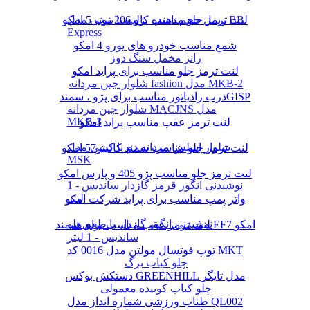
لنت ترمز جلو مناسب پژو 206 تیپ 5 امکو
ریمل حجم دهنده کالیستا بیوتی مدل BB
Express
شمع مناسب خودرو های یورو 4 امکو
رانر مخمل سنگ دوز
لنت ترمز جلو مناسب برای پراید امکو
شلوار جین مردانه fashion مدل MKB-2
درب رادیاتور مناسب برای پژو ، سمندGISP
شلوار جین مردانه MACJNS مدل
MKB-3
لنت ترمز عقب مناسب پراید امکو
شلوار اسلش مردانه دم پا کشی مدل
لنت ترمز جلو مناسب سمند کالیبر57 امکو
MSK
لنت ترمز جلو مناسب پژو 405 و پارس امکو
نوشیدنی انگور قرمز گازدار ساندیس - 1
لیتر
واتر پمپ مناسب برای پراید شرکت امکو
نوشیدنی انگور گازدار با طعم هلو
لنت ترمز عقب مناسب برای سمند EF7 امکو
ساندیس - 1 لیتر
توپ فوتسال مولتن مدل 0016 کد MKT
چلو کباب برگ
دستکش بوکس GREENHILL مدل تایگر
چلو کباب کوبیده معمولی
طناب ورزشی شماره انداز مدل QL002