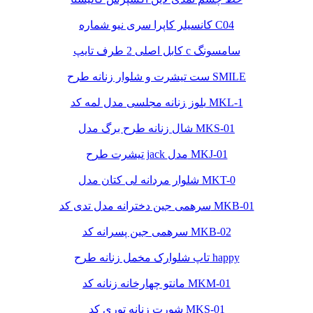
کانسیلر کاپرا سری نیو شماره C04
کابل اصلی 2 طرف تایپ c سامسونگ
ست تیشرت و شلوار زنانه طرح SMILE
بلوز زنانه مجلسی مدل لمه کد MKL-1
شال زنانه طرح برگ مدل MKS-01
تیشرت طرح jack مدل MKJ-01
شلوار مردانه لی کتان مدل MKT-0
سرهمی جین دخترانه مدل تدی کد MKB-01
سرهمی جین پسرانه کد MKB-02
تاپ شلوارک مخمل زنانه طرح happy
مانتو چهارخانه زنانه کد MKM-01
شورت زنانه توری کد MKS-01