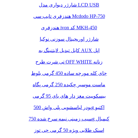
شارژر دیواری مدل LCD USB
هندزفری تایپ سی Mcdodo HP-750
هندزفری ivon کد MKH-450
شارژر اوریجینال سوزنی نوکیا
کابل تبدیل لایتنینگ به AUX اپل
تی شرت طرح OFF WHITE زنانه
چای کله مورچه ساده 450 گرمی بلوط
ماست موسیر چکیده 250 گرمی پگاه
بیسکوییت مغز دار های بای 95 گرمی
پودر لباسشویی پلی واش 500g اکتیو
سیب زمینی نیمه سرخ شده 750g کیمبال
اسنک طلایی ویژه 50 گرمی چی توز