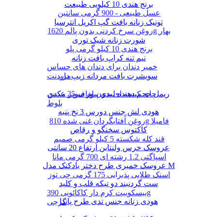
برنج هندی 10 کیلویی طبیعت
عسل طبیعی - 900 گرمی سانتین
تونیک زنانه بافت گپ اکریل انترسیا
روغن سرخ کردنی بدون پالم 1620g بهار
شورت زنانه شیک توری
برنج هندی 10 کیلو گرمی پلو
نیم تنه کراپ بافت زنانه
خمیر دندان برای دندان های حساس
سویشرت بافت مردانه زیپ دار
مریدنت
ریمل حجم دهنده لیدی پیور سوپر مکس
چای کیسه ای بدون لفاف 25 عددی
بلوط
هودی لش جنس دورس 3 نخ پنبه
روغن آفتابگردان غنی شده 810g فامیلا
کاکتوس سخنگو و رقاص
قند کله شکسته 5 کیلو گرمی صمیم
عروسک خرس ولنتاین ارتفاع 20 سانتی
اسپاگتی 1.2 رشته ای 700 گرمی مانا
عروسک خمیری طرح دختر بادکنک مدل M
اسنک طلایی پذیرایی 175 گرمی چی توز
ست گردنبند دو تیکه قلب و کلید
بیسکوییت کرم دار کاکائویی 390g
هودی زنانه جنس تدی طرح پاندا
گرجی