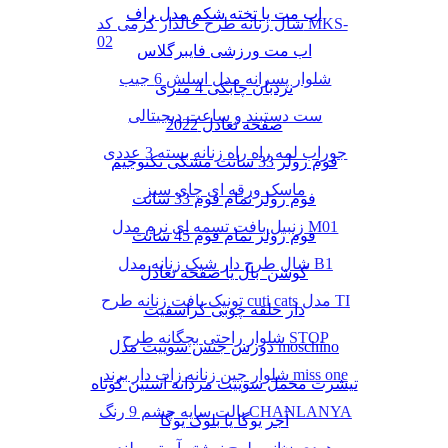
اب مت یا تخته شکم مدل راف
شال زنانه طرح خالدار کرمی کد MKS-
02
اب مت ورزشی فایبرگلاس
شلوار پسرانه مدل اسلش 6 جیب
نردبان چابکی 4 متری
ست دستبند و ساعت دیجیتالی
صفحه تعادل 2022
جوراب لمه راه راه زنانه بسته 3 عددی
فوم رولر 33 سانت مشکی تکنوجیم
ماسک ورقه ای چای سبز
فوم رولر تمام فوم 33 سانت
زنبیل بافت تسمه ای نرم مدل M01
فوم رولر تمام فوم 45 سانت
شال طرح دار شیک زنانه مدل B1
کوشن بال یا صفحه تعادل
تونیک بافت زنانه طرح cuti cats مدل TI
دار حلقه چوبی کراسفیت
شلوار راحتی بچگانه طرح STOP
دورس جنس سوییت مدل moschino
شلوار جین زنانه زاپ دار برند miss one
تیشرت مخمل سوییت مردانه آستین کوتاه
پالت سایه چشم 9 رنگ CHANLANYA
آجر یوگا یا بلوک یوگا