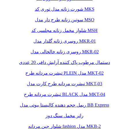
شورت زنانه مدل توری کد MKS
سوتین زنانه طرح دار مدل MSO
شلوار مخمل زنانه مجلسی کد MSH
روسری زنانه گلدار مدل MKR-01
روسری زنانه خالخالی مدل MKR-02
دستمال مرطوب پاک کننده آرایش دافی 20 عددی
تیشرت مردانه طرح PLEIN مدل MKT-02
تیشرت مردانه طرح کارت مدل MKT-03
تیشرت مردانه طرح BLACK مدل MKT-04
ریمل حجم دهنده کالیستا بیوتی مدل BB Express
رانر مخمل سنگ دوز
شلوار جین مردانه fashion مدل MKB-2