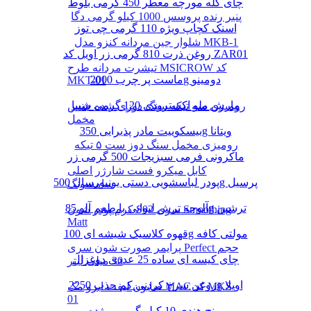
چای کله مورچه معطر 450 گرمی بلوط
پنیر رنده پروسس 1000 کیلو گرمی دگا
اسنک کچاپ ویژه 110 گرمی چی توز
شلوار جین مردانه کنزو مدل MKB-1
روغن ذرت 810 گرمی زر اویل کد ZAR01
تیشرت مردانه طرح MSICROW کد
ماست پر چرب 2000g دومینو
MKT-01
مارش ملو اکسترودی 120 گرمی شیبا
رومیزی سه تیکه سنگ دوزی شده جنس
مخمل
بیسکوییت مادر پذیرایی 350g ویتانا
رومیزی مخمل سنگ دوز ست ۵ تیکه
ماکرونی فرمی سبزیجات 500 گرمی زر
کابل میکرو فست شارژر اصلی
پودر لباسشویی دستی یونیورسال 500g پرسیل
سامسونگ
آلوچه ترش لیوانی با طعم آلو 85g ترشین
کرم پودر شون S02 سری Smoothing
Matt
قهوه کلاسیک شیشه ای 100g مولتی کافه
پرایمر صورت شون سری Perfect حجم
چای کیسه ای ساده 25 عددی دوغزال
30 میلی لیتر
روغن سرخ کردنی کم جذب 2250g اویلا
صابون لیفت ابرو مک MAC کد MKS-
01
برنج هندی 10 کیلو گرمی مژده