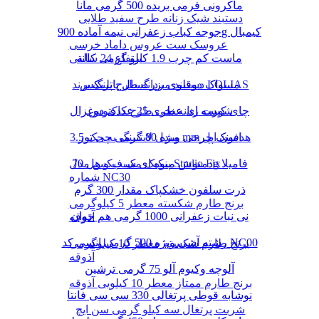
ماکرونی فرمی بریده 500 گرمی مانا
دستبند شیک زنانه طرح سفید طلایی
جوجه کباب زعفرانی نیمه آماده 900g کیمبال
عروسک ست عروس داماد خرسی
ماست کم چرب 1.9 کیلو گرمی کاله
ارتفاع 24 سانتی
دستبند مردانه طرح پلنگ برند LOLIAS
مسواک دوقلوی بزرگسال پاتریکس
چای کیسه ای عطری 25 عددی دوغزال
شورت زنانه نخی طرح کاکتوس
مبدل لایتنینگ به جک 3.5 mm هدفون اپل
اسنک چرخی ویژه 80 گرمی چی توز
دمنوش میوه ای سیب و هل 70g فامیلا
پنکیک مک فیکس مدل Studio Fix
شماره NC30
ذرت سلفون خشکپاک مقدار 300 گرم
برنج طارم شکسته معطر 5 کیلوگرمی
نی نبات زعفرانی 1000 گرمی هم خوان
آذوقه
رشته آشی ویژه 500 گرمی انسی کد NC00
برنج طارم شکسته معطر 10 کیلوگرمی
آذوقه
آلوچه وکیوم آلو 75 گرمی ترشین
برنج طارم ممتاز معطر 10 کیلویی آذوقه
نوشابه قوطی پرتغالی 330 سی سی فانتا
شربت پرتغال سه کیلو گرمی سن ایچ