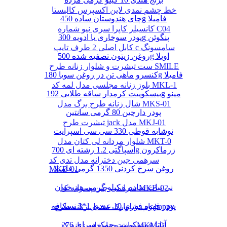
خط چشم نمدی لاین اکسپرس کالیستا
چای هندوستان ساده 450g فامیلا
کانسیلر کاپرا سری نیو شماره C04
پودر سوخاری با ادویه 300g پنگوئن
کابل اصلی 2 طرف تایپ c سامسونگ
روغن زیتون تصفیه شده 500g اویلا
ست تیشرت و شلوار زنانه طرح SMILE
کنسرو ماهی تن در روغن سویا 180g فامیلا
بلوز زنانه مجلسی مدل لمه کد MKL-1
بیسکوییت کرمدار ساقه طلایی 192g مینو
شال زنانه طرح برگ مدل MKS-01
پودر دارچین 80 گرمی سانتین
تیشرت طرح jack مدل MKJ-01
نوشابه قوطی 330 سی سی اسپرایت
شلوار مردانه لی کتان مدل MKT-0
اسپاگتی 1.2 رشته ای 700g زرماکرون
سرهمی جین دخترانه مدل تدی کد
روغن سرخ کردنی 1350 گرمی فامیلا
MKB-01
نی نبات ساده 1 کیلو گرمی هم خوان
سرهمی جین پسرانه کد MKB-02
پودر قهوه فوری 10 عددی 1*3 نسکافه
تاپ شلوارک مخمل زنانه طرح happy
بیسکوییت چمک سرای 276g آناتا
مانتو چهارخانه زنانه کد MKM-01