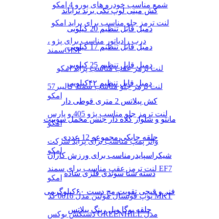
شمع مناسب خودرو های یورو 4 امکو
کش مینی لوپ تکی برند تراباند
لنت ترمز جلو مناسب برای پراید امکو
دمبل قابل تنظیم 20 کیلویی
درب رادیاتور مناسب برای پژو ،
دمبل قابل تنظیم 17 کیلویی
سمندGISP
دمبل قابل تنظیم 25 کیلویی
لنت ترمز عقب مناسب پراید امکو
دمبل قابل تنظیم ۴۲کیلویی
لنت ترمز جلو مناسب سمند کالیبر57
امکو
کش پیلاتس 2 متری قوطی دار
لنت ترمز جلو مناسب پژو 405 و پارس
مانتو و شلوار کلاه دار جنس مخمل سوییت
امکو
حلقه چابکی مجموعه 12 عددی
واتر پمپ مناسب برای پراید شرکت
امکو
شیکراسپایدرمناسب برای ورزش کاران
لنت ترمز عقب مناسب برای سمند EF7
دسته شنا سوئدی فلزی ساده
امکو
فنر و قیچی تقویت مچ دست ۶۰کیلوگرمی
توپ فوتسال مولتن مدل 0016 کد MKT
حلقه یوگا ویل رینگ پیلاتس
دستکش بوکس GREENHILL مدل