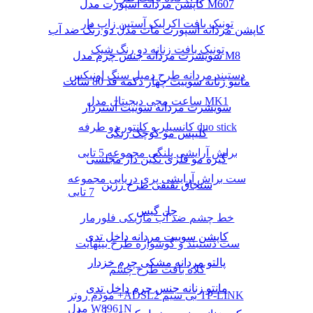
کاپشن مردانه اسپورت مدل M607
تونیک بافت اکرلیک آستین زاپ دار
کاپشن مردانه اسپورت مات مدل دو رنگ ضد آب
تونیک بافت زنانه دو رنگ شیک
سویشرت مردانه جنس چرم مدل M8
دستبند مردانه طرح دمبل سنگ اونیکس
مانتو زنانه سوییت چهار دکمه قد 80 سانت
ساعت مچی دیجیتال مدل MK1
سویشرت مردانه سوییت آستردار
کانسیلر و کانتور دو طرفه duo stick
کلیپس مو کوچک رنگی
براش آرایشی پلنگی مجموعه 5 تایی
گیره مو فلزی نگین دار مجلسی
ست براش آرایشی پری دریایی مجموعه
سنجاق تقتقی طرح رزین
7 تایی
چل گیس
خط چشم ضد آب ماژیکی فلورمار
کاپشن سوییت مردانه داخل تدی
ست دستبند و گوشواره طرح بینهایت
پالتو مردانه مشکی چرم خزدار
کلاه بافت طرح چشم
مانتو زنانه جنس چرم داخل تدی
مودم روتر +ADSL2 بی سیم TP-LINK
مدل W8961N