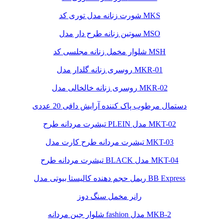
شورت زنانه مدل توری کد MKS
سوتین زنانه طرح دار مدل MSO
شلوار مخمل زنانه مجلسی کد MSH
روسری زنانه گلدار مدل MKR-01
روسری زنانه خالخالی مدل MKR-02
دستمال مرطوب پاک کننده آرایش دافی 20 عددی
تیشرت مردانه طرح PLEIN مدل MKT-02
تیشرت مردانه طرح کارت مدل MKT-03
تیشرت مردانه طرح BLACK مدل MKT-04
ریمل حجم دهنده کالیستا بیوتی مدل BB Express
رانر مخمل سنگ دوز
شلوار جین مردانه fashion مدل MKB-2