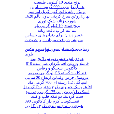
برنج هندی 10 کیلویی طبیعت
عسل طبیعی - 900 گرمی سانتین
تونیک زنانه بافت گپ اکریل انترسیا
روغن سرخ کردنی بدون پالم 1620g بهار
شورت زنانه شیک توری
برنج هندی 10 کیلو گرمی پلو
نیم تنه کراپ بافت زنانه
خمیر دندان برای دندان های حساس
سویشرت بافت مردانه زیپ دار
مریدنت
ریمل حجم دهنده لیدی پیور سوپر مکس
چای کیسه ای بدون لفاف 25 عددی
بلوط
هودی لش جنس دورس 3 نخ پنبه
روغن آفتابگردان غنی شده 810g فامیلا
کاکتوس سخنگو و رقاص
قند کله شکسته 5 کیلو گرمی صمیم
عروسک خرس ولنتاین ارتفاع 20 سانتی
اسپاگتی 1.2 رشته ای 700 گرمی مانا
عروسک خمیری طرح دختر بادکنک مدل M
اسنک طلایی پذیرایی 175 گرمی چی توز
ست گردنبند دو تیکه قلب و کلید
بیسکوییت کرم دار کاکائویی 390g
هودی زنانه جنس تدی طرح پاندا
گرجی