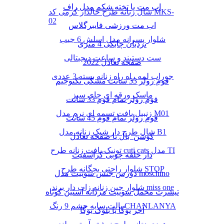
اب مت یا تخته شکم مدل راف
شال زنانه طرح خالدار کرمی کد MKS-
02
اب مت ورزشی فایبرگلاس
شلوار پسرانه مدل اسلش 6 جیب
نردبان چابکی 4 متری
ست دستبند و ساعت دیجیتالی
صفحه تعادل 2022
جوراب لمه راه راه زنانه بسته 3 عددی
فوم رولر 33 سانت مشکی تکنوجیم
ماسک ورقه ای چای سبز
فوم رولر تمام فوم 33 سانت
زنبیل بافت تسمه ای نرم مدل M01
فوم رولر تمام فوم 45 سانت
شال طرح دار شیک زنانه مدل B1
کوشن بال یا صفحه تعادل
تونیک بافت زنانه طرح cuti cats مدل TI
دار حلقه چوبی کراسفیت
شلوار راحتی بچگانه طرح STOP
دورس جنس سوییت مدل moschino
شلوار جین زنانه زاپ دار برند miss one
تیشرت مخمل سوییت مردانه آستین کوتاه
پالت سایه چشم 9 رنگ CHANLANYA
آجر یوگا یا بلوک یوگا