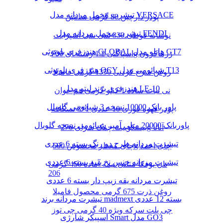
تیشرت مخمل مردانه مدل VERSACE
پودر دارچین 80 گرمی سانتین
تیشرت مخمل مردانه مدل FENDI
نوشابه قوطی 330 سی سی اسپرایت
هندزفری بلوتوثی GLOBAL هایلو مدل GT7
اسپاگتی 1.2 رشته ای 700g زرماکرون
هندزفری بلوتوثی QCY شیائومی مدل T13
روغن سرخ کردنی 1350 گرمی فامیلا
هندزفری برند لیتو مدل LE-10
نی نبات ساده 1 کیلو گرمی هم خوان
پاور بانک 10000 نسخه 3 شیائومی گلوبال
پودر قهوه فوری 10 عددی 1*3 نسکافه
پاوربانک 20000 میلی آمپر شیائومی نسخه گلوبال
بیسکوییت چمک سرای 276g آناتا
تیشرت مردانه طرح دو رنگ بسته 6 عددی
چای معطر مخصوص 500g چای احمد
تیشرت مردانه جنس نخ پنبه بسته 6 عددی
نان یوفکا مثلثی نیمه آماده 450 گرمی
206
تیشرت مردانه یقه زیپ دار بسته 6 عددی
روغن ذرت 675 گرمی محصول فامیلا
تیشرت مردانه برند madmext بسته 12 عددی
چی پلت سرکه ویژه 40 گرمی چی توز
اسپیکر شارژی Smart مدل GO3