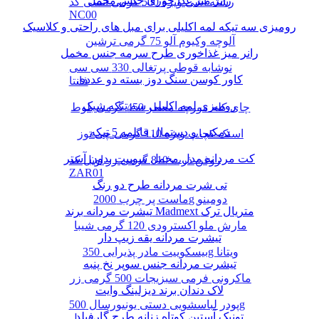
رانر میز غذا خوری جنس مخمل
رشته آشی ویژه 500 گرمی انسی کد
NC00
رومیزی سه تیکه لمه اکلیلی برای مبل های راحتی و کلاسیک
آلوچه وکیوم آلو 75 گرمی ترشین
رانر میز غذاخوری طرح سرمه جنس مخمل
نوشابه قوطی پرتغالی 330 سی سی
کاور کوسن سنگ دوز بسته دو عددی
فانتا
رومیزی لمه اکلیلی سه تیکه شیک
چای کله مورچه معطر 450 گرمی بلوط
دمکنی و دستمال قابلمه 5 تیکه
اسنک کچاپ ویژه 110 گرمی چی توز
کت مردانه مدل مخمل سوییت بدون آستر
روغن ذرت 810 گرمی زر اویل کد
ZAR01
تی شرت مردانه طرح دو رنگ
ماست پر چرب 2000g دومینو
تیشرت مردانه برند Madmext متریال ترک
مارش ملو اکسترودی 120 گرمی شیبا
تیشرت مردانه یقه زیپ دار
بیسکوییت مادر پذیرایی 350g ویتانا
تیشرت مردانه جنس سوپر نخ پنبه
ماکرونی فرمی سبزیجات 500 گرمی زر
لاک دندان برند دیزلینگ وایت
پودر لباسشویی دستی یونیورسال 500g
تونیک آستین کوتاه زنانه طرح گارفیلد
پرسیل