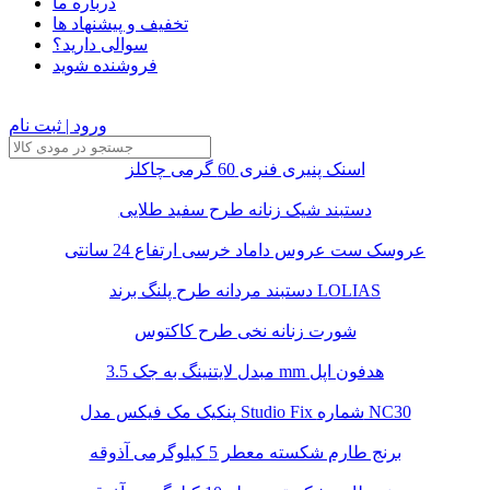
درباره ما
تخفیف و پیشنهاد ها
سوالی دارید؟
فروشنده شوید
ورود | ثبت نام
اسنک پنیری فنری 60 گرمی چاکلز
دستبند شیک زنانه طرح سفید طلایی
عروسک ست عروس داماد خرسی ارتفاع 24 سانتی
دستبند مردانه طرح پلنگ برند LOLIAS
شورت زنانه نخی طرح کاکتوس
مبدل لایتنینگ به جک 3.5 mm هدفون اپل
پنکیک مک فیکس مدل Studio Fix شماره NC30
برنج طارم شکسته معطر 5 کیلوگرمی آذوقه