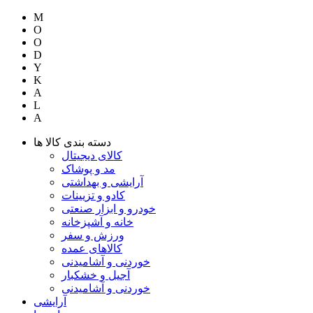
M
O
O
D
Y
K
A
L
A
دسته بندی کالا ها
کالای دیجیتال
مد و پوشاک
آرایشی و بهداشتی
کادو و تزیینات
خودرو و ابزار صنعتی
خانه و آشپزخانه
ورزش و سفر
کالاهای عمده
خوردنی و آشامیدنی
آجیل و خشکبار
خوردنی و آشامیدنی
آرایشی