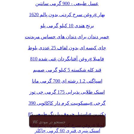
عسل طبیعی - 900 گرمی سانتین
روغن سرخ کردنی بدون پالم 1620g بهار
برنج هندی 10 کیلو گرمی پلو
خمیر دندان برای دندان های حساس مریدنت
چای کیسه ای بدون لفاف 25 عددی بلوط
روغن آفتابگردان غنی شده 810g فامیلا
قند کله شکسته 5 کیلو گرمی صمیم
اسپاگتی 1.2 رشته ای 700 گرمی مانا
اسنک طلایی پذیرایی 175 گرمی چی توز
بیسکوییت کرم دار کاکائویی 390g گرجی
پاستیل حروف با رنگ طبیعی 85g دکتربن
روغن سرخ کردنی بدون پالم 810g اویلا
اسنک پنیری فنری 60 گرمی چاکلز