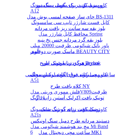
رومیزی یک در یک مخمل سنگ دوز
کاور سیلیکونی برای گوشی سامسونگ
A12
چای ساز صفحه لمسی بوش مدل BS-1311
کابل فست شارژر تایپ سی سامسونگ
بلوز یقه سه سانت ریز بافت مردانه
محافظ کابل شارژر مدل Spring
بلوز یقه گرد مردانه جنس نخ پنبه
پاور بانک شیائومی ظرفیت 20000 میلی
ماسک صورت دوقلوی BEAUTY CITY
آمپر
هودی زنانه شیک طرح Reebok
هندزفری گردنی بلوتوثی لنوو
کاور سیلیکونی برای گوشی سامسونگ
ساعت مچی زنانه فوق العاده لوکس مجلسی
A51
کلاه بافت طرح NY
فلش مموری وریتی مدلV809ظرفیت
16 گیگ
تونیک بافت اکرلیک آستین زاپ دار
تونیک بافت زنانه دو رنگ شیک
کاور سیلیکونی برای گوشی سامسونگ
A21s
دستبند مردانه طرح دمبل سنگ اونیکس
مچ بند هوشمند شیائومی مدل Mi Band
6
ساعت مچی دیجیتال مدل MK1