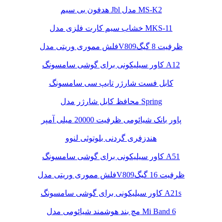
هدفون بی سیم Jbl مدل MS-K2
خشاب سیم کارت فلزی مدل MKS-11
فلش مموری وریتی مدلV809ظرفیت 8 گیگ
کاور سیلیکونی برای گوشی سامسونگ A12
کابل فست شارژر تایپ سی سامسونگ
محافظ کابل شارژر مدل Spring
پاور بانک شیائومی ظرفیت 20000 میلی آمپر
هندزفری گردنی بلوتوثی لنوو
کاور سیلیکونی برای گوشی سامسونگ A51
فلش مموری وریتی مدلV809ظرفیت 16 گیگ
کاور سیلیکونی برای گوشی سامسونگ A21s
مچ بند هوشمند شیائومی مدل Mi Band 6