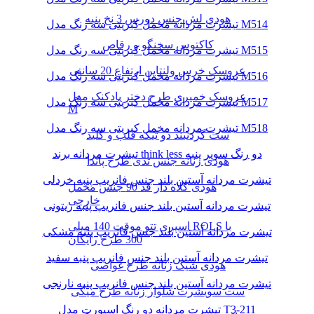
هودی لش جنس دورس 3 نخ پنبه
تیشرت مردانه مخمل کبریتی سه رنگ مدل M514
کاکتوس سخنگو و رقاص
تیشرت مردانه مخمل کبریتی سه رنگ مدل M515
عروسک خرس ولنتاین ارتفاع 20 سانتی
تیشرت مردانه مخمل کبریتی سه رنگ مدل M516
عروسک خمیری طرح دختر بادکنک مدل
تیشرت مردانه مخمل کبریتی سه رنگ مدل M517
M
تیشرت مردانه مخمل کبریتی سه رنگ مدل M518
ست گردنبند دو تیکه قلب و کلید
تیشرت مردانه برند think less دو رنگ سوپر پنبه
هودی زنانه جنس تدی طرح پاندا
تیشرت مردانه آستین بلند جنس فانریپ پنبه خردلی
هودی کلاه دار قد 90 جنس مخمل
خارجی
تیشرت مردانه آستین بلند جنس فانریپ پنبه زیتونی
اسپری تتو موقت 140 میلی ROLS با
تیشرت مردانه آستین بلند جنس فانریپ پنبه مشکی
300 طرح رایگان
تیشرت مردانه آستین بلند جنس فانریپ پنبه سفید
هودی شیک زنانه طرح غواصی
تیشرت مردانه آستین بلند جنس فانریپ پنبه نارنجی
ست سویشرت شلوار زنانه طرح میکی
تیشرت مردانه دو رنگ اسپورت مدل T3-211