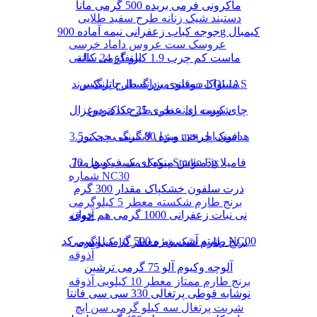
ماکرونی فرمی بریده 500 گرمی مانا
دستبند شیک زنانه طرح سفید طلایی
جوجه کباب زعفرانی نیمه آماده 900g کیمبال
عروسک ست عروس داماد خرسی
ماست کم چرب 1.9 کیلو گرمی کاله
ارتفاع 24 سانتی
دستبند مردانه طرح پلنگ برند LOLIAS
مسواک دوقلوی بزرگسال پاتریکس
چای کیسه ای عطری 25 عددی دوغزال
شورت زنانه نخی طرح کاکتوس
مبدل لایتنینگ به جک 3.5 mm هدفون اپل
اسنک چرخی ویژه 80 گرمی چی توز
دمنوش میوه ای سیب و هل 70g فامیلا
پنکیک مک فیکس مدل Studio Fix
شماره NC30
ذرت سلفون خشکپاک مقدار 300 گرم
برنج طارم شکسته معطر 5 کیلوگرمی
نی نبات زعفرانی 1000 گرمی هم خوان
آذوقه
رشته آشی ویژه 500 گرمی انسی کد NC00
برنج طارم شکسته معطر 10 کیلوگرمی
آذوقه
آلوچه وکیوم آلو 75 گرمی ترشین
برنج طارم ممتاز معطر 10 کیلویی آذوقه
نوشابه قوطی پرتغالی 330 سی سی فانتا
شربت پرتغال سه کیلو گرمی سن ایچ