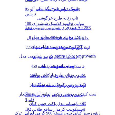
تونیک زنانه طرح نگین دار
آلوچه ترش لیوانی با طعم آلو 85g
ترشین
تاپ زنانه طرح خرگوشی
قهوه کلاسیک شیشه ای 100g مولتی
هندزفری شیائومی بلوتوثی مدل Air 2SE
کافه
مچ بند هوشمند هایلو مدل LS02
چای کیسه ای ساده 25 عددی دوغزال
مچ بند هوشمند هایلو مدل GST
روغن سرخ کردنی کم جذب 2250g اویلا
مچ بند شیائومی مدل Mibro Color SmartWatch
برنج هندی 10 کیلو گرمی مژده
سوتین اسفنجی زنانه
چای هندوستان ساده 450g فامیلا
تیشرت زنانه طرح بادکنکی پولکی
پودر سوخاری با ادویه 300g پنگوئن
کیف دوشی کوچک زنانه سگک دار
روغن زیتون تصفیه شده 500g اویلا
ست کیف رو دوشی و کیف لوازم آرایشی گلدار
کنسرو ماهی تن در روغن سویا 180g
فامیلا
کلاه تابستانه مدل باکت جنس کتان
بیسکوییت کرمدار ساقه طلایی 192g
زیتون سبز کبابی بدون هسته 900 گرمی لوراس ترک
مینو