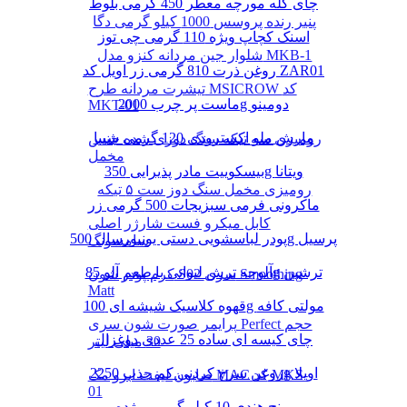
چای کله مورچه معطر 450 گرمی بلوط
پنیر رنده پروسس 1000 کیلو گرمی دگا
اسنک کچاپ ویژه 110 گرمی چی توز
شلوار جین مردانه کنزو مدل MKB-1
روغن ذرت 810 گرمی زر اویل کد ZAR01
تیشرت مردانه طرح MSICROW کد
ماست پر چرب 2000g دومینو
MKT-01
مارش ملو اکسترودی 120 گرمی شیبا
رومیزی سه تیکه سنگ دوزی شده جنس
مخمل
بیسکوییت مادر پذیرایی 350g ویتانا
رومیزی مخمل سنگ دوز ست ۵ تیکه
ماکرونی فرمی سبزیجات 500 گرمی زر
کابل میکرو فست شارژر اصلی
پودر لباسشویی دستی یونیورسال 500g پرسیل
سامسونگ
آلوچه ترش لیوانی با طعم آلو 85g ترشین
کرم پودر شون S02 سری Smoothing
Matt
قهوه کلاسیک شیشه ای 100g مولتی کافه
پرایمر صورت شون سری Perfect حجم
چای کیسه ای ساده 25 عددی دوغزال
30 میلی لیتر
روغن سرخ کردنی کم جذب 2250g اویلا
صابون لیفت ابرو مک MAC کد MKS-
01
برنج هندی 10 کیلو گرمی مژده