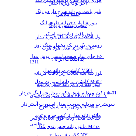
هودی زنانه طرح نوشته آستین بلند
آجر یوگا ویژه آجدار
بلوز بافت مردانه طرح دار دو رنگ
حلقه پیلاتس
بلوز شلوار دخترانه طرح پلنگ
قیچی پیلاتس و یوگا
بلوز بافت زنانه یقه اسکی
ول اسلاید بیضی شکل جوراب دار
رومیزی یک در یک مخمل سنگ دوز
حلقه لاغری مدل هولا هوپ
چای ساز صفحه لمسی بوش مدل BS-
پد اسکات ایرانی
1311
کاپشن مردانه مدل M601
بلوز یقه سه سانت ریز بافت مردانه
کاپشن مردانه اسپورت مدل M602
بلوز یقه گرد مردانه جنس نخ پنبه
کت مردانه شش دکمه مدل شرلینگ خزدار mk-01
ماسک صورت دوقلوی BEAUTY CITY
سویشرت مردانه سوییت مدل اسپورت آستر دار
هودی زنانه شیک طرح Reebok
مانتو زنانه مدل ترکیب چرم و تدی
ساعت مچی زنانه فوق العاده لوکس
مجلسی
مانتو زنانه جنس تدی مدل M253
کلاه بافت طرح NY