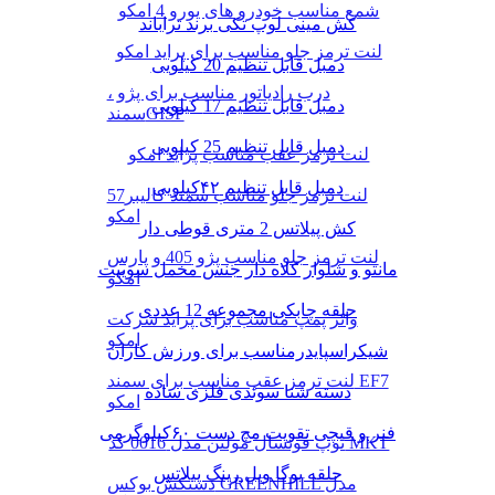
شمع مناسب خودرو های یورو 4 امکو
کش مینی لوپ تکی برند تراباند
لنت ترمز جلو مناسب برای پراید امکو
دمبل قابل تنظیم 20 کیلویی
درب رادیاتور مناسب برای پژو ،
دمبل قابل تنظیم 17 کیلویی
سمندGISP
دمبل قابل تنظیم 25 کیلویی
لنت ترمز عقب مناسب پراید امکو
دمبل قابل تنظیم ۴۲کیلویی
لنت ترمز جلو مناسب سمند کالیبر57
امکو
کش پیلاتس 2 متری قوطی دار
لنت ترمز جلو مناسب پژو 405 و پارس
مانتو و شلوار کلاه دار جنس مخمل سوییت
امکو
حلقه چابکی مجموعه 12 عددی
واتر پمپ مناسب برای پراید شرکت
امکو
شیکراسپایدرمناسب برای ورزش کاران
لنت ترمز عقب مناسب برای سمند EF7
دسته شنا سوئدی فلزی ساده
امکو
فنر و قیچی تقویت مچ دست ۶۰کیلوگرمی
توپ فوتسال مولتن مدل 0016 کد MKT
حلقه یوگا ویل رینگ پیلاتس
دستکش بوکس GREENHILL مدل