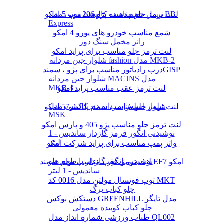
لنت ترمز جلو مناسب پژو 206 تیپ 5 امکو
ریمل حجم دهنده کالیستا بیوتی مدل BB
Express
شمع مناسب خودرو های یورو 4 امکو
رانر مخمل سنگ دوز
لنت ترمز جلو مناسب برای پراید امکو
شلوار جین مردانه fashion مدل MKB-2
درب رادیاتور مناسب برای پژو ، سمندGISP
شلوار جین مردانه MACJNS مدل
MKB-3
لنت ترمز عقب مناسب پراید امکو
شلوار اسلش مردانه دم پا کشی مدل
لنت ترمز جلو مناسب سمند کالیبر57 امکو
MSK
لنت ترمز جلو مناسب پژو 405 و پارس امکو
نوشیدنی انگور قرمز گازدار ساندیس - 1
لیتر
واتر پمپ مناسب برای پراید شرکت امکو
نوشیدنی انگور گازدار با طعم هلو
لنت ترمز عقب مناسب برای سمند EF7 امکو
ساندیس - 1 لیتر
توپ فوتسال مولتن مدل 0016 کد MKT
چلو کباب برگ
دستکش بوکس GREENHILL مدل تایگر
چلو کباب کوبیده معمولی
طناب ورزشی شماره انداز مدل QL002