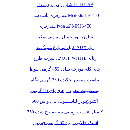
شارژر دیواری مدل LCD USB
هندزفری تایپ سی Mcdodo HP-750
هندزفری ivon کد MKH-450
شارژر اوریجینال سوزنی نوکیا
کابل تبدیل لایتنینگ به AUX اپل
تی شرت طرح OFF WHITE زنانه
چای کله مورچه ساده 450 گرمی بلوط
ماست موسیر چکیده 250 گرمی پگاه
بیسکوییت مغز دار های بای 95 گرمی
پودر لباسشویی پلی واش 500g اکتیو
سیب زمینی نیمه سرخ شده 750g کیمبال
اسنک طلایی ویژه 50 گرمی چی توز