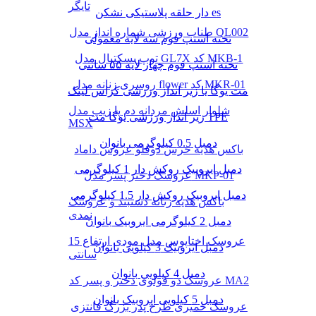
تایگر
دار حلقه پلاستیکی نشکن es
طناب ورزشی شماره انداز مدل QL002
تخته استپ فوم سه لایه معمولی
توپ بسکتبال مدل GL7X کد MKB-1
تخته استپ فوم چهار لایه ۵۵ سانتی
روسری زنانه مدل flower کد MKR-01
مت یوگا یا زیر انداز ورزشی کراس لینک
شلوار اسلش مردانه دم پا زیپ مدل
زیر انداز ورزشی یوگا مت TPE
MSX
دمبل 0.5 کیلوگرمی بانوان
باکس هدیه خرس دوقلو عروس داماد
دمبل ایروبیک روکش‌ دار 1 کیلوگرمی
عروسک دختر پسر مدل MKP-01
دمبل ایروبیک روکش‌ دار 1.5 کیلوگرمی
باکس هدیه زنانه دستبند و عروسک
نمدی
دمبل 2 کیلوگرمی ایروبیک بانوان
عروسک اختاپوس مدل مودی ارتفاع 15
دمبل ایروبیک 3 کیلویی بانوان
سانتی
دمبل 4 کیلویی بانوان
عروسک دو قولوی دختر و پسر کد MA2
دمبل 5 کیلویی ایروبیک بانوان
عروسک خمیری طرح پدر بزرگ فانتزی