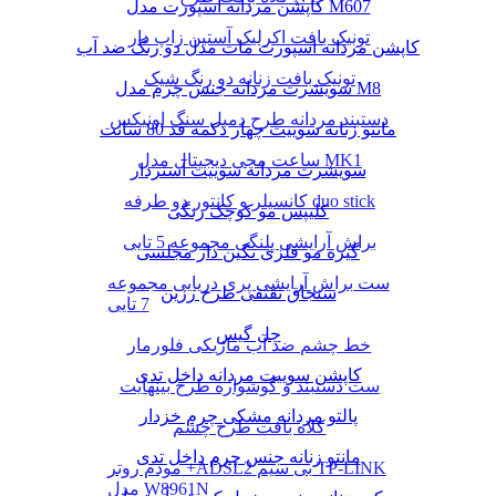
کاپشن مردانه اسپورت مدل M607
تونیک بافت اکرلیک آستین زاپ دار
کاپشن مردانه اسپورت مات مدل دو رنگ ضد آب
تونیک بافت زنانه دو رنگ شیک
سویشرت مردانه جنس چرم مدل M8
دستبند مردانه طرح دمبل سنگ اونیکس
مانتو زنانه سوییت چهار دکمه قد 80 سانت
ساعت مچی دیجیتال مدل MK1
سویشرت مردانه سوییت آستردار
کانسیلر و کانتور دو طرفه duo stick
کلیپس مو کوچک رنگی
براش آرایشی پلنگی مجموعه 5 تایی
گیره مو فلزی نگین دار مجلسی
ست براش آرایشی پری دریایی مجموعه
سنجاق تقتقی طرح رزین
7 تایی
چل گیس
خط چشم ضد آب ماژیکی فلورمار
کاپشن سوییت مردانه داخل تدی
ست دستبند و گوشواره طرح بینهایت
پالتو مردانه مشکی چرم خزدار
کلاه بافت طرح چشم
مانتو زنانه جنس چرم داخل تدی
مودم روتر +ADSL2 بی سیم TP-LINK
مدل W8961N