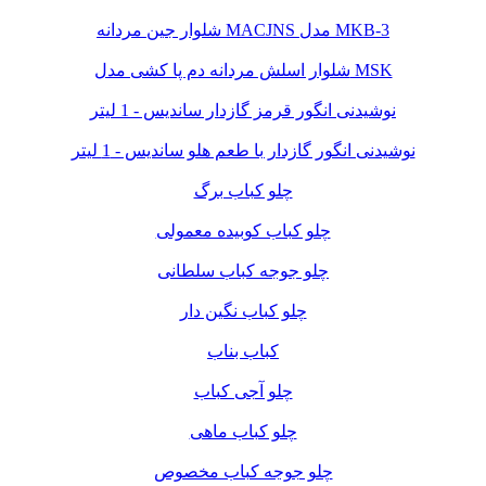
شلوار جین مردانه MACJNS مدل MKB-3
شلوار اسلش مردانه دم پا کشی مدل MSK
نوشیدنی انگور قرمز گازدار ساندیس - 1 لیتر
نوشیدنی انگور گازدار با طعم هلو ساندیس - 1 لیتر
چلو کباب برگ
چلو کباب کوبیده معمولی
چلو جوجه کباب سلطانی
چلو کباب نگین دار
کباب بناب
چلو آجی کباب
چلو کباب ماهی
چلو جوجه کباب مخصوص