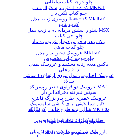
چلو جوجه کباب سلطانی
توپ بسکتبال مدل GL7X کد MKB-1
چلو کباب نگین دار
روسری زنانه مدل flower کد MKR-01
کباب بناب
شلوار اسلش مردانه دم پا زیپ مدل MSX
چلو آجی کباب
باکس هدیه خرس دوقلو عروس داماد
چلو کباب ماهی
عروسک دختر پسر مدل MKP-01
چلو جوجه کباب مخصوص
باکس هدیه زنانه دستبند و عروسک نمدی
دوغ محلی
عروسک اختاپوس مدل مودی ارتفاع 15 سانتی
سالاد
عروسک دو قولوی دختر و پسر کد MA2
سوتین نیم تنه دخرانه ابر دار
عروسک خمیری طرح پدر بزرگ فانتزی
کاور سیلیکونی برای گوشی سامسونگ
A10s
شال زنانه طرح خالدار کرمی کد MKS-02
باتری لیتیوم یونی BL-5C اصلی نوکیا
شلوار پسرانه مدل اسلش 6 جیب
پاور بانک شیائومی ظرفیت 10000 میلی
ست دستبند و ساعت دیجیتالی