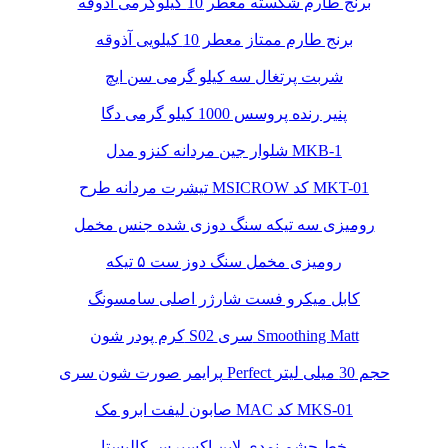
برنج طارم شکسته معطر 10 کیلوگرمی آذوقه
برنج طارم ممتاز معطر 10 کیلویی آذوقه
شربت پرتغال سه کیلو گرمی سن ایچ
پنیر رنده پروسس 1000 کیلو گرمی دگا
شلوار جین مردانه کنزو مدل MKB-1
تیشرت مردانه طرح MSICROW کد MKT-01
رومیزی سه تیکه سنگ دوزی شده جنس مخمل
رومیزی مخمل سنگ دوز ست ۵ تیکه
کابل میکرو فست شارژر اصلی سامسونگ
کرم پودر شون S02 سری Smoothing Matt
پرایمر صورت شون سری Perfect حجم 30 میلی لیتر
صابون لیفت ابرو مک MAC کد MKS-01
خط چشم نمدی لاین اکسپرس کالیستا