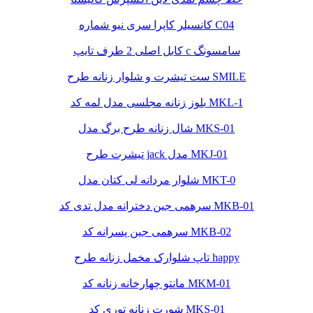
کانسیلر کاپرا سری نیو شماره C04
کابل اصلی 2 طرف تایپ c سامسونگ
ست تیشرت و شلوار زنانه طرح SMILE
بلوز زنانه مجلسی مدل لمه کد MKL-1
شال زنانه طرح برگ مدل MKS-01
تیشرت طرح jack مدل MKJ-01
شلوار مردانه لی کتان مدل MKT-0
سرهمی جین دخترانه مدل تدی کد MKB-01
سرهمی جین پسرانه کد MKB-02
تاپ شلوارک مخمل زنانه طرح happy
مانتو چهارخانه زنانه کد MKM-01
شورت زنانه توری کد MKS-01