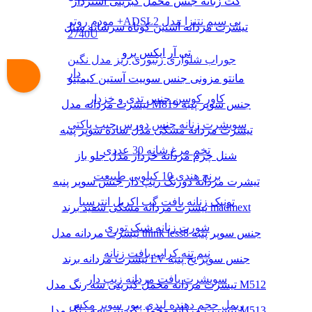
کت زنانه جنس مخمل کبریتی آستردار
مودم روتر +ADSL2 بی سیم نتنزا مدل
تیشرت مردانه آستین کوتاه سرشانه شنل
2740U
تی آر ایکس پرو
جوراب شلواری زنبوری ریز مدل نگین
دار
مانتو مزونی جنس سوییت آستین کیمینو
کاور کوسن جنس تدی و خزدار
تیشرت مردانه مدل M819 جنس سوپر پنبه
سویشرت زنانه جنس دورس جیب پاکتی
تیشرت مردانه مشکی مدل ساده سوپر پنبه
تخم مرغ شانه 30 عددی
شنل چرم مردانه خزدار مدل جلو باز
برنج هندی 10 کیلویی طبیعت
تیشرت مردانه دورنگ زیپ دار جنس سوپر پنبه
تونیک زنانه بافت گپ اکریل انترسیا
تیشرت مردانه مشکی سفید برند madmext
شورت زنانه شیک توری
تیشرت مردانه مدل think less8 جنس سوپر پنبه
نیم تنه کراپ بافت زنانه
تیشرت مردانه برند LV جنس سوپر نخ پنبه
سویشرت بافت مردانه زیپ دار
تیشرت مردانه مخمل کبریتی سه رنگ مدل M512
ریمل حجم دهنده لیدی پیور سوپر مکس
تیشرت مردانه مخمل کبریتی سه رنگ مدل M513