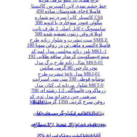
خط چشم نمدی لاین اکسپرس کالیستا
چای هندوستان ساده 450g فامیلا
کانسیلر کاپرا سری نیو شماره C04
پودر سوخاری با ادویه 300g پنگوئن
کابل اصلی 2 طرف تایپ c سامسونگ
روغن زیتون تصفیه شده 500g اویلا
ست تیشرت و شلوار زنانه طرح SMILE
کنسرو ماهی تن در روغن سویا 180g فامیلا
بلوز زنانه مجلسی مدل لمه کد MKL-1
بیسکوییت کرمدار ساقه طلایی 192g مینو
شال زنانه طرح برگ مدل MKS-01
پودر دارچین 80 گرمی سانتین
تیشرت طرح jack مدل MKJ-01
نوشابه قوطی 330 سی سی اسپرایت
شلوار مردانه لی کتان مدل MKT-0
اسپاگتی 1.2 رشته ای 700g زرماکرون
سرهمی جین دخترانه مدل تدی کد
روغن سرخ کردنی 1350 گرمی فامیلا
MKB-01
نی نبات ساده 1 کیلو گرمی هم خوان
سرهمی جین پسرانه کد MKB-02
پودر قهوه فوری 10 عددی 1*3 نسکافه
تاپ شلوارک مخمل زنانه طرح happy
بیسکوییت چمک سرای 276g آناتا
مانتو چهارخانه زنانه کد MKM-01