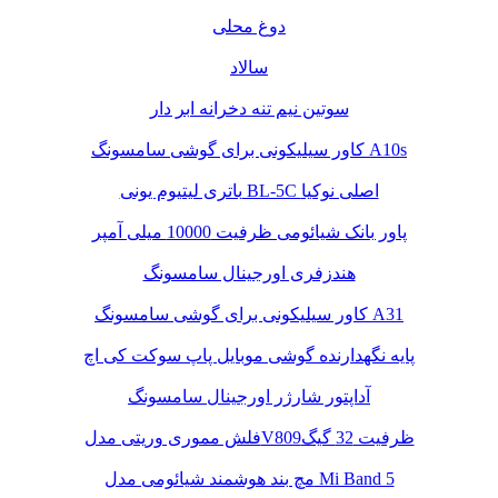
دوغ محلی
سالاد
سوتین نیم تنه دخرانه ابر دار
کاور سیلیکونی برای گوشی سامسونگ A10s
باتری لیتیوم یونی BL-5C اصلی نوکیا
پاور بانک شیائومی ظرفیت 10000 میلی آمپر
هندزفری اورجینال سامسونگ
کاور سیلیکونی برای گوشی سامسونگ A31
پایه نگهدارنده گوشی موبایل پاپ سوکت کی اچ
آداپتور شارژر اورجینال سامسونگ
فلش مموری وریتی مدلV809ظرفیت 32 گیگ
مچ بند هوشمند شیائومی مدل Mi Band 5