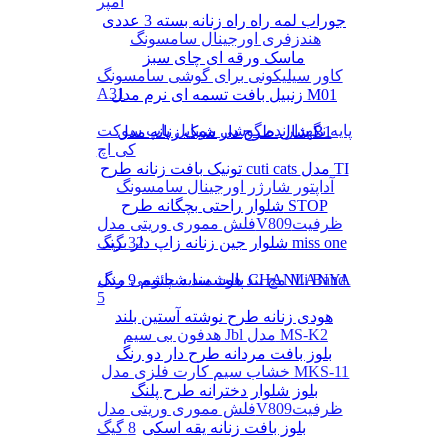
آمپر
جوراب لمه راه راه زنانه بسته 3 عددی
هندزفری اورجینال سامسونگ
ماسک ورقه ای چای سبز
کاور سیلیکونی برای گوشی سامسونگ
A31
زنبیل بافت تسمه ای نرم مدل M01
پایه نگهدارنده گوشی موبایل پاپ سوکت
شال طرح دار شیک زنانه مدل B1
کی اچ
تونیک بافت زنانه طرح cuti cats مدل TI
آداپتور شارژر اورجینال سامسونگ
شلوار راحتی بچگانه طرح STOP
فلش مموری وریتی مدلV809ظرفیت
شلوار جین زنانه زاپ دار برند miss one
32 گیگ
پالت سایه چشم 9 رنگ CHANLANYA
مچ بند هوشمند شیائومی مدل Mi Band
5
هودی زنانه طرح نوشته آستین بلند
هدفون بی سیم Jbl مدل MS-K2
بلوز بافت مردانه طرح دار دو رنگ
خشاب سیم کارت فلزی مدل MKS-11
بلوز شلوار دخترانه طرح پلنگ
فلش مموری وریتی مدلV809ظرفیت
بلوز بافت زنانه یقه اسکی
8 گیگ