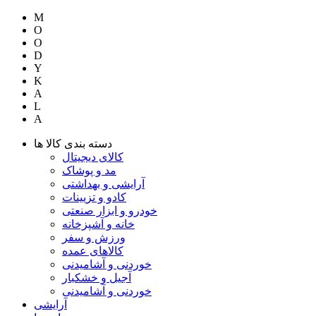
M
O
O
D
Y
K
A
L
A
دسته بندی کالا ها
کالای دیجیتال
مد و پوشاک
آرایشی و بهداشتی
کادو و تزیینات
خودرو و ابزار صنعتی
خانه و آشپزخانه
ورزش و سفر
کالاهای عمده
خوردنی و آشامیدنی
آجیل و خشکبار
خوردنی و آشامیدنی
آرایشی