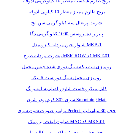
برنج طارم شکسته معطر 10 کیلوگرمی آذوقه
برنج طارم ممتاز معطر 10 کیلویی آذوقه
شربت پرتغال سه کیلو گرمی سن ایچ
پنیر رنده پروسس 1000 کیلو گرمی دگا
شلوار جین مردانه کنزو مدل MKB-1
تیشرت مردانه طرح MSICROW کد MKT-01
رومیزی سه تیکه سنگ دوزی شده جنس مخمل
رومیزی مخمل سنگ دوز ست ۵ تیکه
کابل میکرو فست شارژر اصلی سامسونگ
کرم پودر شون S02 سری Smoothing Matt
پرایمر صورت شون سری Perfect حجم 30 میلی لیتر
صابون لیفت ابرو مک MAC کد MKS-01
خط چشم نمدی لاین اکسپرس کالیستا