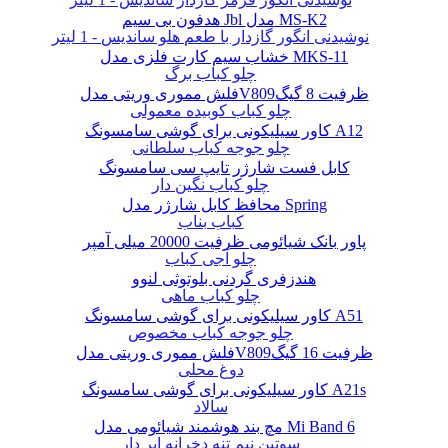
هدفون بی سیم Jbl مدل MS-K2
نوشیدنی انگور گازدار با طعم هلو ساندیس - 1 لیتر
خشاب سیم کارت فلزی مدل MKS-11
چلو کباب برگ
فلش مموری وریتی مدلV809ظرفیت 8 گیگ
چلو کباب کوبیده معمولی
کاور سیلیکونی برای گوشی سامسونگ A12
چلو جوجه کباب سلطانی
کابل فست شارژر تایپ سی سامسونگ
چلو کباب نگین دار
محافظ کابل شارژر مدل Spring
کباب بناب
پاور بانک شیائومی ظرفیت 20000 میلی آمپر
چلو آجی کباب
هندزفری گردنی بلوتوثی لنوو
چلو کباب ماهی
کاور سیلیکونی برای گوشی سامسونگ A51
چلو جوجه کباب مخصوص
فلش مموری وریتی مدلV809ظرفیت 16 گیگ
دوغ محلی
کاور سیلیکونی برای گوشی سامسونگ A21s
سالاد
مچ بند هوشمند شیائومی مدل Mi Band 6
سوتین نیم تنه دخرانه ابر دار