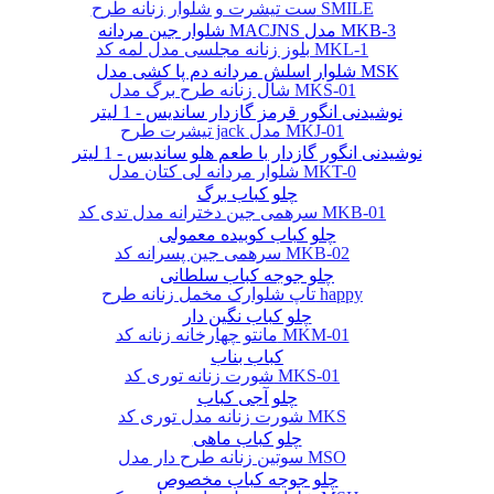
ست تیشرت و شلوار زنانه طرح SMILE
شلوار جین مردانه MACJNS مدل MKB-3
بلوز زنانه مجلسی مدل لمه کد MKL-1
شلوار اسلش مردانه دم پا کشی مدل MSK
شال زنانه طرح برگ مدل MKS-01
نوشیدنی انگور قرمز گازدار ساندیس - 1 لیتر
تیشرت طرح jack مدل MKJ-01
نوشیدنی انگور گازدار با طعم هلو ساندیس - 1 لیتر
شلوار مردانه لی کتان مدل MKT-0
چلو کباب برگ
سرهمی جین دخترانه مدل تدی کد MKB-01
چلو کباب کوبیده معمولی
سرهمی جین پسرانه کد MKB-02
چلو جوجه کباب سلطانی
تاپ شلوارک مخمل زنانه طرح happy
چلو کباب نگین دار
مانتو چهارخانه زنانه کد MKM-01
کباب بناب
شورت زنانه توری کد MKS-01
چلو آجی کباب
شورت زنانه مدل توری کد MKS
چلو کباب ماهی
سوتین زنانه طرح دار مدل MSO
چلو جوجه کباب مخصوص