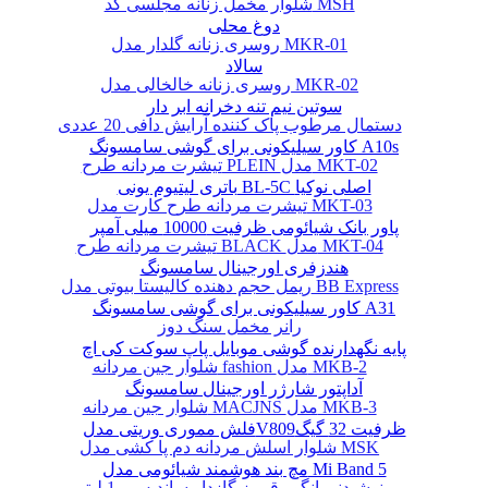
شلوار مخمل زنانه مجلسی کد MSH
دوغ محلی
روسری زنانه گلدار مدل MKR-01
سالاد
روسری زنانه خالخالی مدل MKR-02
سوتین نیم تنه دخرانه ابر دار
دستمال مرطوب پاک کننده آرایش دافی 20 عددی
کاور سیلیکونی برای گوشی سامسونگ A10s
تیشرت مردانه طرح PLEIN مدل MKT-02
باتری لیتیوم یونی BL-5C اصلی نوکیا
تیشرت مردانه طرح کارت مدل MKT-03
پاور بانک شیائومی ظرفیت 10000 میلی آمپر
تیشرت مردانه طرح BLACK مدل MKT-04
هندزفری اورجینال سامسونگ
ریمل حجم دهنده کالیستا بیوتی مدل BB Express
کاور سیلیکونی برای گوشی سامسونگ A31
رانر مخمل سنگ دوز
پایه نگهدارنده گوشی موبایل پاپ سوکت کی اچ
شلوار جین مردانه fashion مدل MKB-2
آداپتور شارژر اورجینال سامسونگ
شلوار جین مردانه MACJNS مدل MKB-3
فلش مموری وریتی مدلV809ظرفیت 32 گیگ
شلوار اسلش مردانه دم پا کشی مدل MSK
مچ بند هوشمند شیائومی مدل Mi Band 5
نوشیدنی انگور قرمز گازدار ساندیس - 1 لیتر