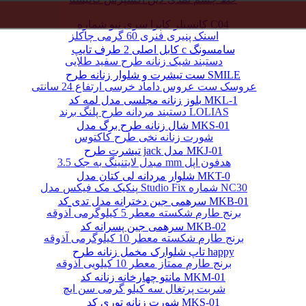
کانسیلر کاپرا سری نیو شماره C04
اسنک پنیری فنری 60 گرمی چاکلز
کابل اصلی 2 طرف تایپ c سامسونگ
دستبند شیک زنانه طرح سفید طلایی
ست تیشرت و شلوار زنانه طرح SMILE
عروسک ست عروس داماد خرسی ارتفاع 24 سانتی
بلوز زنانه مجلسی مدل لمه کد MKL-1
دستبند مردانه طرح پلنگ برند LOLIAS
شال زنانه طرح برگ مدل MKS-01
شورت زنانه نخی طرح کاکتوس
تیشرت طرح jack مدل MKJ-01
مبدل لایتنینگ به جک 3.5 mm هدفون اپل
شلوار مردانه لی کتان مدل MKT-0
پنکیک مک فیکس مدل Studio Fix شماره NC30
سرهمی جین دخترانه مدل تدی کد MKB-01
برنج طارم شکسته معطر 5 کیلوگرمی آذوقه
سرهمی جین پسرانه کد MKB-02
برنج طارم شکسته معطر 10 کیلوگرمی آذوقه
تاپ شلوارک مخمل زنانه طرح happy
برنج طارم ممتاز معطر 10 کیلویی آذوقه
مانتو چهارخانه زنانه کد MKM-01
شربت پرتغال سه کیلو گرمی سن ایچ
شورت زنانه توری کد MKS-01