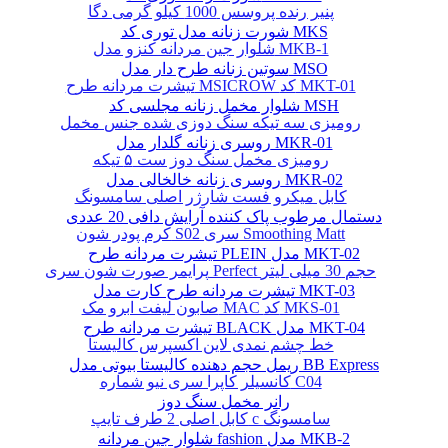
پنیر رنده پروسس 1000 کیلو گرمی دگا
شورت زنانه مدل توری کد MKS
شلوار جین مردانه کنزو مدل MKB-1
سوتین زنانه طرح دار مدل MSO
تیشرت مردانه طرح MSICROW کد MKT-01
شلوار مخمل زنانه مجلسی کد MSH
رومیزی سه تیکه سنگ دوزی شده جنس مخمل
روسری زنانه گلدار مدل MKR-01
رومیزی مخمل سنگ دوز ست ۵ تیکه
روسری زنانه خالخالی مدل MKR-02
کابل میکرو فست شارژر اصلی سامسونگ
دستمال مرطوب پاک کننده آرایش دافی 20 عددی
کرم پودر شون S02 سری Smoothing Matt
تیشرت مردانه طرح PLEIN مدل MKT-02
پرایمر صورت شون سری Perfect حجم 30 میلی لیتر
تیشرت مردانه طرح کارت مدل MKT-03
صابون لیفت ابرو مک MAC کد MKS-01
تیشرت مردانه طرح BLACK مدل MKT-04
خط چشم نمدی لاین اکسپرس کالیستا
ریمل حجم دهنده کالیستا بیوتی مدل BB Express
کانسیلر کاپرا سری نیو شماره C04
رانر مخمل سنگ دوز
کابل اصلی 2 طرف تایپ c سامسونگ
شلوار جین مردانه fashion مدل MKB-2