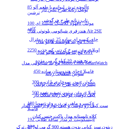
آلوچه ترش لیوانی با طعم آلو 85g
تونیک زنانه طرح نگین دار
ترشین
تاپ زنانه طرح خرگوشی
قهوه کلاسیک شیشه ای 100g مولتی
کافه
هندزفری شیائومی بلوتوثی مدل Air 2SE
چای کیسه ای ساده 25 عددی دوغزال
مچ بند هوشمند هایلو مدل LS02
روغن سرخ کردنی کم جذب 2250g اویلا
مچ بند هوشمند هایلو مدل GST
برنج هندی 10 کیلو گرمی مژده
مچ بند شیائومی مدل Mibro Color SmartWatch
چای هندوستان ساده 450g فامیلا
سوتین اسفنجی زنانه
پودر سوخاری با ادویه 300g پنگوئن
تیشرت زنانه طرح بادکنکی پولکی
روغن زیتون تصفیه شده 500g اویلا
کیف دوشی کوچک زنانه سگک دار
کنسرو ماهی تن در روغن سویا 180g
ست کیف رو دوشی و کیف لوازم آرایشی گلدار
فامیلا
کلاه تابستانه مدل باکت جنس کتان
بیسکوییت کرمدار ساقه طلایی 192g
مینو
زیتون سبز کبابی بدون هسته 900 گرمی لوراس ترک