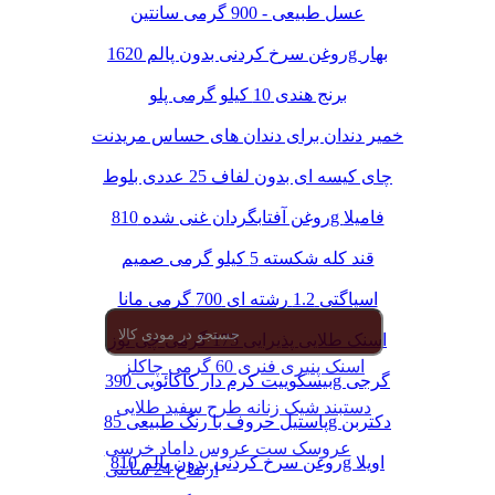
عسل طبیعی - 900 گرمی سانتین
روغن سرخ کردنی بدون پالم 1620g بهار
برنج هندی 10 کیلو گرمی پلو
خمیر دندان برای دندان های حساس مریدنت
چای کیسه ای بدون لفاف 25 عددی بلوط
روغن آفتابگردان غنی شده 810g فامیلا
قند کله شکسته 5 کیلو گرمی صمیم
اسپاگتی 1.2 رشته ای 700 گرمی مانا
اسنک طلایی پذیرایی 175 گرمی چی توز
اسنک پنیری فنری 60 گرمی چاکلز
بیسکوییت کرم دار کاکائویی 390g گرجی
دستبند شیک زنانه طرح سفید طلایی
پاستیل حروف با رنگ طبیعی 85g دکتربن
عروسک ست عروس داماد خرسی
روغن سرخ کردنی بدون پالم 810g اویلا
ارتفاع 24 سانتی