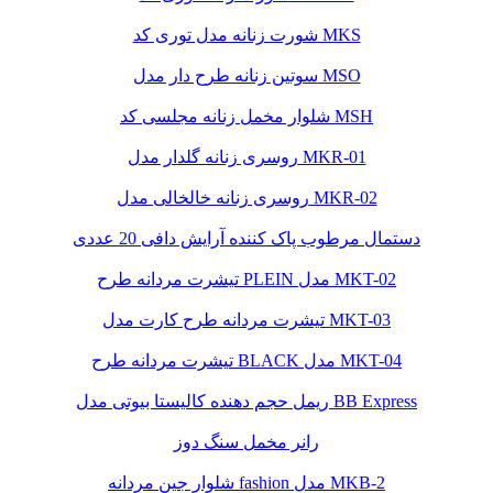
شورت زنانه مدل توری کد MKS
سوتین زنانه طرح دار مدل MSO
شلوار مخمل زنانه مجلسی کد MSH
روسری زنانه گلدار مدل MKR-01
روسری زنانه خالخالی مدل MKR-02
دستمال مرطوب پاک کننده آرایش دافی 20 عددی
تیشرت مردانه طرح PLEIN مدل MKT-02
تیشرت مردانه طرح کارت مدل MKT-03
تیشرت مردانه طرح BLACK مدل MKT-04
ریمل حجم دهنده کالیستا بیوتی مدل BB Express
رانر مخمل سنگ دوز
شلوار جین مردانه fashion مدل MKB-2