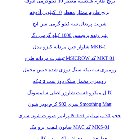
برنج طارم شکسته معطر 10 کیلوگرمی آذوقه
برنج طارم ممتاز معطر 10 کیلویی آذوقه
شربت پرتغال سه کیلو گرمی سن ایچ
پنیر رنده پروسس 1000 کیلو گرمی دگا
شلوار جین مردانه کنزو مدل MKB-1
تیشرت مردانه طرح MSICROW کد MKT-01
رومیزی سه تیکه سنگ دوزی شده جنس مخمل
رومیزی مخمل سنگ دوز ست ۵ تیکه
کابل میکرو فست شارژر اصلی سامسونگ
کرم پودر شون S02 سری Smoothing Matt
پرایمر صورت شون سری Perfect حجم 30 میلی لیتر
صابون لیفت ابرو مک MAC کد MKS-01
خط چشم نمدی لاین اکسپرس کالیستا