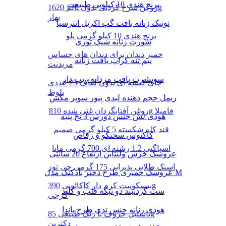
برنج هندی 10 کیلویی طبیعت
روغن سرخ کردنی بدون پالم 1620g
بهار
تونیک زنانه بافت گپ اکریل انترسیا
برنج هندی 10 کیلو گرمی پلو
شورت زنانه شیک توری
خمیر دندان برای دندان های حساس
نیم تنه کراپ بافت زنانه
مریدنت
سویشرت بافت مردانه زیپ دار
چای کیسه ای بدون لفاف 25 عددی
بلوط
ریمل حجم دهنده لیدی پیور سوپر مکس
روغن آفتابگردان غنی شده 810g فامیلا
هودی لش جنس دورس 3 نخ پنبه
قند کله شکسته 5 کیلو گرمی صمیم
کاکتوس سخنگو و رقاص
اسپاگتی 1.2 رشته ای 700 گرمی مانا
عروسک خرس ولنتاین ارتفاع 20 سانتی
اسنک طلایی پذیرایی 175 گرمی چی توز
عروسک خمیری طرح دختر بادکنک مدل M
بیسکوییت کرم دار کاکائویی 390g
ست گردنبند دو تیکه قلب و کلید
گرجی
هودی زنانه جنس تدی طرح پاندا
پاستیل حروف با رنگ طبیعی 85g
دکتربن