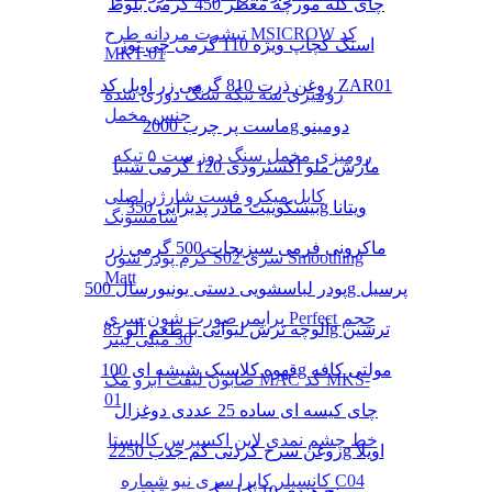
چای کله مورچه معطر 450 گرمی بلوط
تیشرت مردانه طرح MSICROW کد
اسنک کچاپ ویژه 110 گرمی چی توز
MKT-01
روغن ذرت 810 گرمی زر اویل کد ZAR01
رومیزی سه تیکه سنگ دوزی شده
جنس مخمل
ماست پر چرب 2000g دومینو
رومیزی مخمل سنگ دوز ست ۵ تیکه
مارش ملو اکسترودی 120 گرمی شیبا
کابل میکرو فست شارژر اصلی
بیسکوییت مادر پذیرایی 350g ویتانا
سامسونگ
ماکرونی فرمی سبزیجات 500 گرمی زر
کرم پودر شون S02 سری Smoothing
Matt
پودر لباسشویی دستی یونیورسال 500g پرسیل
پرایمر صورت شون سری Perfect حجم
آلوچه ترش لیوانی با طعم آلو 85g ترشین
30 میلی لیتر
قهوه کلاسیک شیشه ای 100g مولتی کافه
صابون لیفت ابرو مک MAC کد MKS-
01
چای کیسه ای ساده 25 عددی دوغزال
خط چشم نمدی لاین اکسپرس کالیستا
روغن سرخ کردنی کم جذب 2250g اویلا
کانسیلر کاپرا سری نیو شماره C04
برنج هندی 10 کیلو گرمی مژده