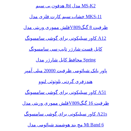
هدفون بی سیم Jbl مدل MS-K2
خشاب سیم کارت فلزی مدل MKS-11
فلش مموری وریتی مدلV809ظرفیت 8 گیگ
کاور سیلیکونی برای گوشی سامسونگ A12
کابل فست شارژر تایپ سی سامسونگ
محافظ کابل شارژر مدل Spring
پاور بانک شیائومی ظرفیت 20000 میلی آمپر
هندزفری گردنی بلوتوثی لنوو
کاور سیلیکونی برای گوشی سامسونگ A51
فلش مموری وریتی مدلV809ظرفیت 16 گیگ
کاور سیلیکونی برای گوشی سامسونگ A21s
مچ بند هوشمند شیائومی مدل Mi Band 6