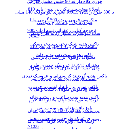
هودی کلاه دار قد 90 جنس مخمل خارجی
روغن سرخ کردنی بدون پالم 810g اویلا
اسپری تتو موقت 140 میلی ROLS با 300 طرح رایگان
ماکرونی فرمی بریده 500 گرمی مانا
هودی شیک زنانه طرح غواصی
جوجه کباب زعفرانی نیمه آماده 900g
ست سویشرت شلوار زنانه طرح میکی
کیمبال
باکس هدیه شیک دختر پسر عروسکی
ماست کم چرب 1.9 کیلو گرمی کاله
باکس هدیه ست دستبند مردانه
مسواک دوقلوی بزرگسال پاتریکس
عروسک خمیری طرح LOVE دخترانه
چای کیسه ای عطری 25 عددی دوغزال
باکس هدیه گردنبند کریستالی و عروسک نمدی
اسنک چرخی ویژه 80 گرمی چی توز
باکس سوپرایز زنانه آرایشی با خرس
دمنوش میوه ای سیب و هل 70g فامیلا
باکس هدیه ست ساعت و دستبند زنانه
ذرت سلفون خشکپاک مقدار 300 گرم
بلوز بافت زنانه یقه سه سانتی
نی نبات زعفرانی 1000 گرمی هم خوان
رومیزی 5 تیکه طرح سرمه جنس مخمل
رشته آشی ویژه 500 گرمی انسی کد
NC00