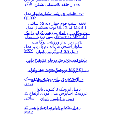
تایگر
دار حلقه پلاستیکی نشکن es
طناب ورزشی شماره انداز مدل
تخته استپ فوم سه لایه معمولی
QL002
تخته استپ فوم چهار لایه ۵۵ سانتی
توپ بسکتبال مدل GL7X کد MKB-1
مت یوگا یا زیر انداز ورزشی کراس لینک
روسری زنانه مدل flower کد MKR-01
زیر انداز ورزشی یوگا مت TPE
شلوار اسلش مردانه دم پا زیپ مدل
MSX
دمبل 0.5 کیلوگرمی بانوان
باکس هدیه خرس دوقلو عروس داماد
دمبل ایروبیک روکش‌ دار 1 کیلوگرمی
عروسک دختر پسر مدل MKP-01
دمبل ایروبیک روکش‌ دار 1.5 کیلوگرمی
باکس هدیه زنانه دستبند و عروسک
دمبل 2 کیلوگرمی ایروبیک بانوان
نمدی
دمبل ایروبیک 3 کیلویی بانوان
عروسک اختاپوس مدل مودی ارتفاع 15
سانتی
دمبل 4 کیلویی بانوان
عروسک دو قولوی دختر و پسر کد
دمبل 5 کیلویی ایروبیک بانوان
MA2