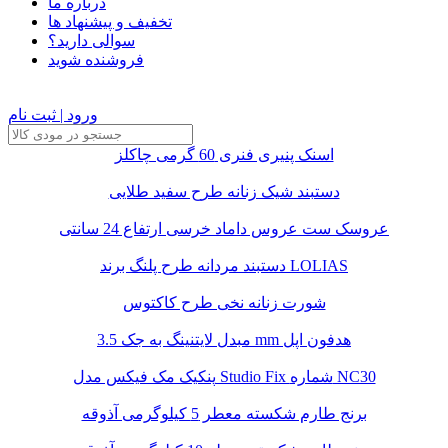
درباره ما
تخفیف و پیشنهاد ها
سوالی دارید؟
فروشنده شوید
ورود | ثبت نام
اسنک پنیری فنری 60 گرمی چاکلز
دستبند شیک زنانه طرح سفید طلایی
عروسک ست عروس داماد خرسی ارتفاع 24 سانتی
دستبند مردانه طرح پلنگ برند LOLIAS
شورت زنانه نخی طرح کاکتوس
مبدل لایتنینگ به جک 3.5 mm هدفون اپل
پنکیک مک فیکس مدل Studio Fix شماره NC30
برنج طارم شکسته معطر 5 کیلوگرمی آذوقه