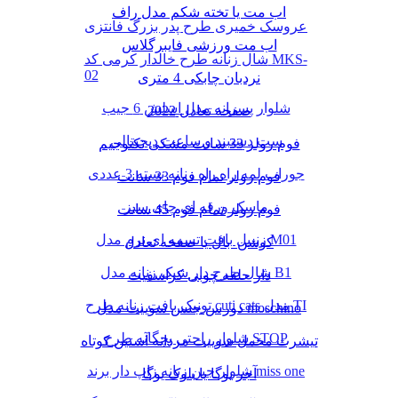
اب مت یا تخته شکم مدل راف
عروسک خمیری طرح پدر بزرگ فانتزی
اب مت ورزشی فایبرگلاس
شال زنانه طرح خالدار کرمی کد MKS-
02
نردبان چابکی 4 متری
شلوار پسرانه مدل اسلش 6 جیب
صفحه تعادل 2022
ست دستبند و ساعت دیجیتالی
فوم رولر 33 سانت مشکی تکنوجیم
جوراب لمه راه راه زنانه بسته 3 عددی
فوم رولر تمام فوم 33 سانت
ماسک ورقه ای چای سبز
فوم رولر تمام فوم 45 سانت
زنبیل بافت تسمه ای نرم مدل M01
کوشن بال یا صفحه تعادل
شال طرح دار شیک زنانه مدل B1
دار حلقه چوبی کراسفیت
تونیک بافت زنانه طرح cuti cats مدل TI
دورس جنس سوییت مدل moschino
شلوار راحتی بچگانه طرح STOP
تیشرت مخمل سوییت مردانه آستین کوتاه
شلوار جین زنانه زاپ دار برند miss one
آجر یوگا یا بلوک یوگا