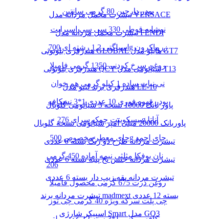
پودر دارچین 80 گرمی سانتین
تیشرت مخمل مردانه مدل VERSACE
نوشابه قوطی 330 سی سی اسپرایت
تیشرت مخمل مردانه مدل FENDI
اسپاگتی 1.2 رشته ای 700g زرماکرون
هندزفری بلوتوثی GLOBAL هایلو مدل GT7
روغن سرخ کردنی 1350 گرمی فامیلا
هندزفری بلوتوثی QCY شیائومی مدل T13
نی نبات ساده 1 کیلو گرمی هم خوان
هندزفری برند لیتو مدل LE-10
پودر قهوه فوری 10 عددی 1*3 نسکافه
پاور بانک 10000 نسخه 3 شیائومی گلوبال
بیسکوییت چمک سرای 276g آناتا
پاوربانک 20000 میلی آمپر شیائومی نسخه گلوبال
چای معطر مخصوص 500g چای احمد
تیشرت مردانه طرح دو رنگ بسته 6 عددی
نان یوفکا مثلثی نیمه آماده 450 گرمی
تیشرت مردانه جنس نخ پنبه بسته 6 عددی
206
تیشرت مردانه یقه زیپ دار بسته 6 عددی
روغن ذرت 675 گرمی محصول فامیلا
تیشرت مردانه برند madmext بسته 12 عددی
چی پلت سرکه ویژه 40 گرمی چی توز
اسپیکر شارژی Smart مدل GO3
کافه میکس 1*3بسته 12 عدد مولتی