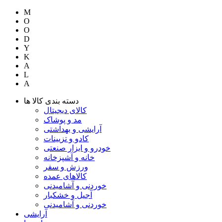
M
O
O
D
Y
K
A
L
A
دسته بندی کالا ها
کالای دیجیتال
مد و پوشاک
آرایشی و بهداشتی
کادو و تزیینات
خودرو و ابزار صنعتی
خانه و آشپزخانه
ورزش و سفر
کالاهای عمده
خوردنی و آشامیدنی
آجیل و خشکبار
خوردنی و آشامیدنی
آرایشی