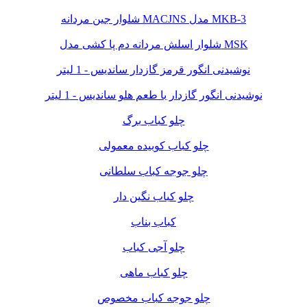
شلوار جین مردانه MACJNS مدل MKB-3
شلوار اسلش مردانه دم پا کشی مدل MSK
نوشیدنی انگور قرمز گازدار ساندیس - 1 لیتر
نوشیدنی انگور گازدار با طعم هلو ساندیس - 1 لیتر
چلو کباب برگ
چلو کباب کوبیده معمولی
چلو جوجه کباب سلطانی
چلو کباب نگین دار
کباب بناب
چلو آجی کباب
چلو کباب ماهی
چلو جوجه کباب مخصوص