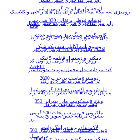
رانر میز غذا خوری جنس مخمل
آلوچه وکیوم آلو 75 گرمی ترشین
رومیزی سه تیکه لمه اکلیلی برای مبل های راحتی و کلاسیک
نوشابه قوطی پرتغالی 330 سی سی
رانر میز غذاخوری طرح سرمه جنس مخمل
فانتا
کاور کوسن سنگ دوز بسته دو عددی
چای کله مورچه معطر 450 گرمی بلوط
رومیزی لمه اکلیلی سه تیکه شیک
اسنک کچاپ ویژه 110 گرمی چی توز
دمکنی و دستمال قابلمه 5 تیکه
روغن ذرت 810 گرمی زر اویل کد
ZAR01
کت مردانه مدل مخمل سوییت بدون آستر
ماست پر چرب 2000g دومینو
تی شرت مردانه طرح دو رنگ
مارش ملو اکسترودی 120 گرمی شیبا
تیشرت مردانه برند Madmext متریال ترک
بیسکوییت مادر پذیرایی 350g ویتانا
تیشرت مردانه یقه زیپ دار
ماکرونی فرمی سبزیجات 500 گرمی
تیشرت مردانه جنس سوپر نخ پنبه
زر
لاک دندان برند دیزلینگ وایت
پودر لباسشویی دستی یونیورسال 500g
پرسیل
تونیک آستین کوتاه زنانه طرح گارفیلد