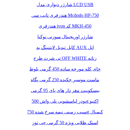
شارژر دیواری مدل LCD USB
هندزفری تایپ سی Mcdodo HP-750
هندزفری ivon کد MKH-450
شارژر اوریجینال سوزنی نوکیا
کابل تبدیل لایتنینگ به AUX اپل
تی شرت طرح OFF WHITE زنانه
چای کله مورچه ساده 450 گرمی بلوط
ماست موسیر چکیده 250 گرمی پگاه
بیسکوییت مغز دار های بای 95 گرمی
پودر لباسشویی پلی واش 500g اکتیو
سیب زمینی نیمه سرخ شده 750g کیمبال
اسنک طلایی ویژه 50 گرمی چی توز