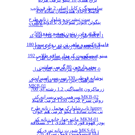
کابل اصلی 2 طرف تایپ c سامسونگ
چای هندوستان ساده 450g فامیلا
ست تیشرت و شلوار زنانه طرح
پودر سوخاری با ادویه 300g پنگوئن
SMILE
روغن زیتون تصفیه شده 500g اویلا
بلوز زنانه مجلسی مدل لمه کد MKL-1
کنسرو ماهی تن در روغن سویا 180g فامیلا
شال زنانه طرح برگ مدل MKS-01
بیسکوییت کرمدار ساقه طلایی 192g مینو
تیشرت طرح jack مدل MKJ-01
پودر دارچین 80 گرمی سانتین
شلوار مردانه لی کتان مدل MKT-0
نوشابه قوطی 330 سی سی اسپرایت
سرهمی جین دخترانه مدل تدی کد
MKB-01
اسپاگتی 1.2 رشته ای 700g زرماکرون
سرهمی جین پسرانه کد MKB-02
روغن سرخ کردنی 1350 گرمی فامیلا
تاپ شلوارک مخمل زنانه طرح happy
نی نبات ساده 1 کیلو گرمی هم خوان
مانتو چهارخانه زنانه کد MKM-01
پودر قهوه فوری 10 عددی 1*3 نسکافه
شورت زنانه توری کد MKS-01
بیسکوییت چمک سرای 276g آناتا