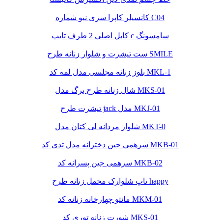
کانسیلر کاپرا سری نیو شماره C04
کابل اصلی 2 طرف تایپ c سامسونگ
ست تیشرت و شلوار زنانه طرح SMILE
بلوز زنانه مجلسی مدل لمه کد MKL-1
شال زنانه طرح برگ مدل MKS-01
تیشرت طرح jack مدل MKJ-01
شلوار مردانه لی کتان مدل MKT-0
سرهمی جین دخترانه مدل تدی کد MKB-01
سرهمی جین پسرانه کد MKB-02
تاپ شلوارک مخمل زنانه طرح happy
مانتو چهارخانه زنانه کد MKM-01
شورت زنانه توری کد MKS-01