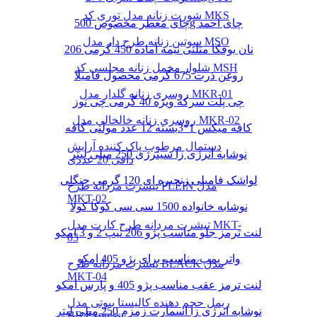
شورت زنانه مدل توری کد MKS
چای معطر مخصوص 500g چای احمد
سوتین زنانه طرح دار مدل MSO
نان یوفکا مثلثی نیمه آماده 450 گرمی 206
شلوار مخمل زنانه مجلسی کد MSH
روغن ذرت 675 گرمی محصول فامیلا
روسری زنانه گلدار مدل MKR-01
چی پلت سرکه ویژه 40 گرمی چی توز
روسری زنانه خالخالی مدل MKR-02
کافه میکس 1*3بسته 12 عدد مولتی کافه
دستمال مرطوب پاک کننده آرایش
نوشابه انرژی زا سینرژی 250 میلی لیتر
دافی 20 عددی
لواشک فامیلی زنجیره ای 120 گرمی جنگلی
تیشرت مردانه طرح PLEIN مدل
MKT-02
نوشابه خانواده 1500 سی سی کوکا کولا
تیشرت مردانه طرح کارت مدل MKT-
لنت ترمز جلو مناسب پژو 206 تیپ 2 و 3 امکو
03
واتر پمپ مناسب برای پژو 405 امکو
تیشرت مردانه طرح BLACK مدل
MKT-04
لنت ترمز عقب مناسب پژو 405 و پارس امکو
ریمل حجم دهنده کالیستا بیوتی مدل
نوشابه انرژی زا اسمارت زمزم 250 میلی لیتر
BB Express