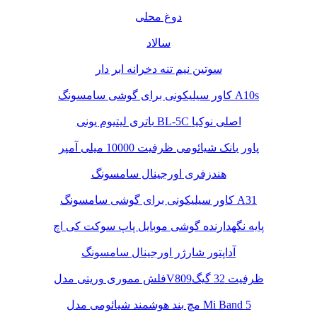
دوغ محلی
سالاد
سوتین نیم تنه دخرانه ابر دار
کاور سیلیکونی برای گوشی سامسونگ A10s
باتری لیتیوم یونی BL-5C اصلی نوکیا
پاور بانک شیائومی ظرفیت 10000 میلی آمپر
هندزفری اورجینال سامسونگ
کاور سیلیکونی برای گوشی سامسونگ A31
پایه نگهدارنده گوشی موبایل پاپ سوکت کی اچ
آداپتور شارژر اورجینال سامسونگ
فلش مموری وریتی مدلV809ظرفیت 32 گیگ
مچ بند هوشمند شیائومی مدل Mi Band 5