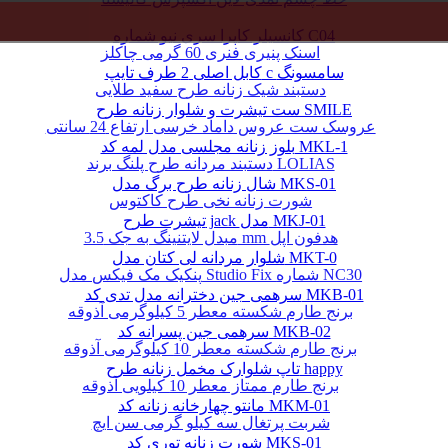
کانسیلر کاپرا سری نیو شماره C04
اسنک پنیری فنری 60 گرمی چاکلز
کابل اصلی 2 طرف تایپ c سامسونگ
دستبند شیک زنانه طرح سفید طلایی
ست تیشرت و شلوار زنانه طرح SMILE
عروسک ست عروس داماد خرسی ارتفاع 24 سانتی
بلوز زنانه مجلسی مدل لمه کد MKL-1
دستبند مردانه طرح پلنگ برند LOLIAS
شال زنانه طرح برگ مدل MKS-01
شورت زنانه نخی طرح کاکتوس
تیشرت طرح jack مدل MKJ-01
مبدل لایتنینگ به جک 3.5 mm هدفون اپل
شلوار مردانه لی کتان مدل MKT-0
پنکیک مک فیکس مدل Studio Fix شماره NC30
سرهمی جین دخترانه مدل تدی کد MKB-01
برنج طارم شکسته معطر 5 کیلوگرمی آذوقه
سرهمی جین پسرانه کد MKB-02
برنج طارم شکسته معطر 10 کیلوگرمی آذوقه
تاپ شلوارک مخمل زنانه طرح happy
برنج طارم ممتاز معطر 10 کیلویی آذوقه
مانتو چهارخانه زنانه کد MKM-01
شربت پرتغال سه کیلو گرمی سن ایچ
شورت زنانه توری کد MKS-01