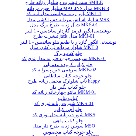
ست تیشرت و شلوار زنانه طرح SMILE
شلوار جین مردانه MACJNS مدل MKB-3
بلوز زنانه مجلسی مدل لمه کد MKL-1
شلوار اسلش مردانه دم پا کشی مدل MSK
شال زنانه طرح برگ مدل MKS-01
نوشیدنی انگور قرمز گازدار ساندیس - 1 لیتر
تیشرت طرح jack مدل MKJ-01
نوشیدنی انگور گازدار با طعم هلو ساندیس - 1 لیتر
شلوار مردانه لی کتان مدل MKT-0
چلو کباب برگ
سرهمی جین دخترانه مدل تدی کد MKB-01
چلو کباب کوبیده معمولی
سرهمی جین پسرانه کد MKB-02
چلو جوجه کباب سلطانی
تاپ شلوارک مخمل زنانه طرح happy
چلو کباب نگین دار
مانتو چهارخانه زنانه کد MKM-01
کباب بناب
شورت زنانه توری کد MKS-01
چلو آجی کباب
شورت زنانه مدل توری کد MKS
چلو کباب ماهی
سوتین زنانه طرح دار مدل MSO
چلو جوجه کباب مخصوص