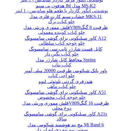
هدفون بی سیم Jbl مدل MS-K2
نوشیدنی انگور گازدار با طعم هلو ساندیس - 1 لیتر
خشاب سیم کارت فلزی مدل MKS-11
چلو کباب برگ
فلش مموری وریتی مدلV809ظرفیت 8 گیگ
چلو کباب کوبیده معمولی
کاور سیلیکونی برای گوشی سامسونگ A12
چلو جوجه کباب سلطانی
کابل فست شارژر تایپ سی سامسونگ
چلو کباب نگین دار
محافظ کابل شارژر مدل Spring
کباب بناب
پاور بانک شیائومی ظرفیت 20000 میلی آمپر
چلو آجی کباب
هندزفری گردنی بلوتوثی لنوو
چلو کباب ماهی
کاور سیلیکونی برای گوشی سامسونگ A51
چلو جوجه کباب مخصوص
فلش مموری وریتی مدلV809ظرفیت 16 گیگ
دوغ محلی
کاور سیلیکونی برای گوشی سامسونگ A21s
سالاد
مچ بند هوشمند شیائومی مدل Mi Band 6
سوتین نیم تنه دخرانه ابر دار