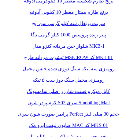
برنج طارم شکسته معطر 10 کیلوگرمی آذوقه
برنج طارم ممتاز معطر 10 کیلویی آذوقه
شربت پرتغال سه کیلو گرمی سن ایچ
پنیر رنده پروسس 1000 کیلو گرمی دگا
شلوار جین مردانه کنزو مدل MKB-1
تیشرت مردانه طرح MSICROW کد MKT-01
رومیزی سه تیکه سنگ دوزی شده جنس مخمل
رومیزی مخمل سنگ دوز ست ۵ تیکه
کابل میکرو فست شارژر اصلی سامسونگ
کرم پودر شون S02 سری Smoothing Matt
پرایمر صورت شون سری Perfect حجم 30 میلی لیتر
صابون لیفت ابرو مک MAC کد MKS-01
خط چشم نمدی لاین اکسپرس کالیستا