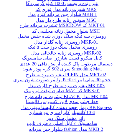
پنیر رنده پروسس 1000 کیلو گرمی دگا
شورت زنانه مدل توری کد MKS
شلوار جین مردانه کنزو مدل MKB-1
سوتین زنانه طرح دار مدل MSO
تیشرت مردانه طرح MSICROW کد MKT-01
شلوار مخمل زنانه مجلسی کد MSH
رومیزی سه تیکه سنگ دوزی شده جنس مخمل
روسری زنانه گلدار مدل MKR-01
رومیزی مخمل سنگ دوز ست ۵ تیکه
روسری زنانه خالخالی مدل MKR-02
کابل میکرو فست شارژر اصلی سامسونگ
دستمال مرطوب پاک کننده آرایش دافی 20 عددی
کرم پودر شون S02 سری Smoothing Matt
تیشرت مردانه طرح PLEIN مدل MKT-02
پرایمر صورت شون سری Perfect حجم 30 میلی لیتر
تیشرت مردانه طرح کارت مدل MKT-03
صابون لیفت ابرو مک MAC کد MKS-01
تیشرت مردانه طرح BLACK مدل MKT-04
خط چشم نمدی لاین اکسپرس کالیستا
ریمل حجم دهنده کالیستا بیوتی مدل BB Express
کانسیلر کاپرا سری نیو شماره C04
رانر مخمل سنگ دوز
کابل اصلی 2 طرف تایپ c سامسونگ
شلوار جین مردانه fashion مدل MKB-2