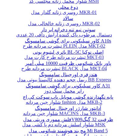
شلوار مخمل زنانه مجلسی کد MSH
دوغ محلی
روسری زنانه گلدار مدل MKR-01
سالاد
روسری زنانه خالخالی مدل MKR-02
سوتین نیم تنه دخرانه ابر دار
دستمال مرطوب پاک کننده آرایش دافی 20 عددی
کاور سیلیکونی برای گوشی سامسونگ A10s
تیشرت مردانه طرح PLEIN مدل MKT-02
باتری لیتیوم یونی BL-5C اصلی نوکیا
تیشرت مردانه طرح کارت مدل MKT-03
پاور بانک شیائومی ظرفیت 10000 میلی آمپر
تیشرت مردانه طرح BLACK مدل MKT-04
هندزفری اورجینال سامسونگ
ریمل حجم دهنده کالیستا بیوتی مدل BB Express
کاور سیلیکونی برای گوشی سامسونگ A31
رانر مخمل سنگ دوز
پایه نگهدارنده گوشی موبایل پاپ سوکت کی اچ
شلوار جین مردانه fashion مدل MKB-2
آداپتور شارژر اورجینال سامسونگ
شلوار جین مردانه MACJNS مدل MKB-3
فلش مموری وریتی مدلV809ظرفیت 32 گیگ
شلوار اسلش مردانه دم پا کشی مدل MSK
مچ بند هوشمند شیائومی مدل Mi Band 5
نوشیدنی انگور قرمز گازدار ساندیس - 1 لیتر