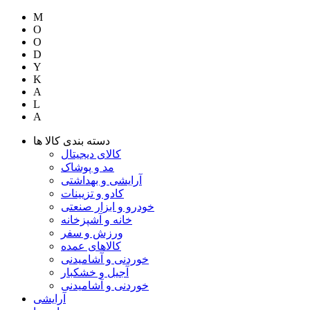
M
O
O
D
Y
K
A
L
A
دسته بندی کالا ها
کالای دیجیتال
مد و پوشاک
آرایشی و بهداشتی
کادو و تزیینات
خودرو و ابزار صنعتی
خانه و آشپزخانه
ورزش و سفر
کالاهای عمده
خوردنی و آشامیدنی
آجیل و خشکبار
خوردنی و آشامیدنی
آرایشی