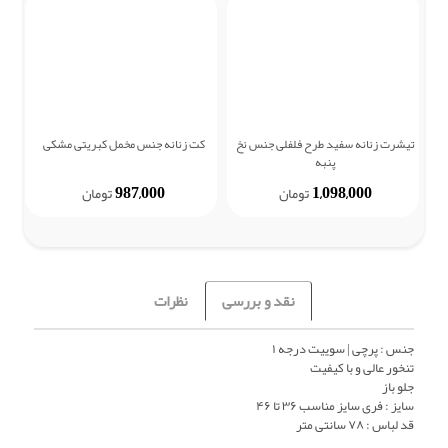
تیشرت زنانه سفید طرح فلفلی جنس نخ
کت زنانه جنس مخمل کبریتی مشکی
کت 
پنبه
987,000
1,098,000
تومان
تومان
نقد و بررسی
نظرات
جنس : پرچی | سوییت درجه ۱
تنخور عالی و با کیفیت
جلو باز
سایز : فری سایز مناسب ۳۶ تا ۴۶
قد لباس : ۷۸ سانتی متر