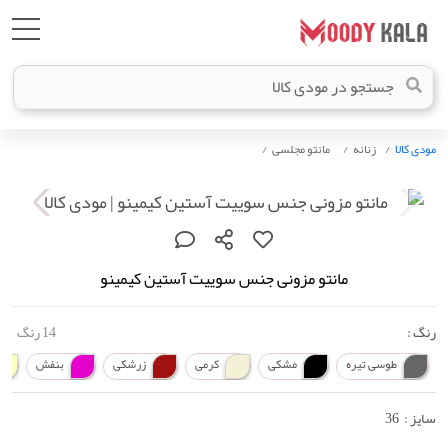
مودی کالا
زنانه
مانتو مجلسی
مانتو مزونی جنس سوییت آستین کیمینو
رنگ :
14 رنگ
طوسی تیره
مشکی
کرمی
زرشکی
بنفش
سایز :
36