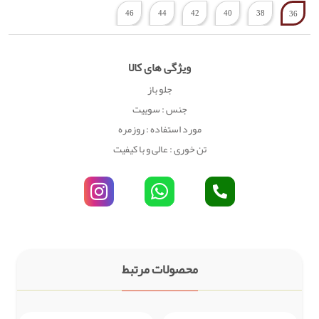
46
44
42
40
38
36
ویژگی های کالا
جلو باز
جنس : سوییت
مورد استفاده : روزمره
تن خوری : عالی و با کیفیت
محصولات مرتبط