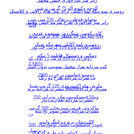
رانر میز غذا خوری جنس مخمل
آلوچه وکیوم آلو 75 گرمی ترشین
رومیزی سه تیکه لمه اکلیلی برای مبل های راحتی و کلاسیک
نوشابه قوطی پرتغالی 330 سی سی
رانر میز غذاخوری طرح سرمه جنس مخمل
فانتا
کاور کوسن سنگ دوز بسته دو عددی
چای کله مورچه معطر 450 گرمی بلوط
رومیزی لمه اکلیلی سه تیکه شیک
اسنک کچاپ ویژه 110 گرمی چی توز
دمکنی و دستمال قابلمه 5 تیکه
روغن ذرت 810 گرمی زر اویل کد
ZAR01
کت مردانه مدل مخمل سوییت بدون آستر
ماست پر چرب 2000g دومینو
تی شرت مردانه طرح دو رنگ
مارش ملو اکسترودی 120 گرمی شیبا
تیشرت مردانه برند Madmext متریال ترک
بیسکوییت مادر پذیرایی 350g ویتانا
تیشرت مردانه یقه زیپ دار
ماکرونی فرمی سبزیجات 500 گرمی
تیشرت مردانه جنس سوپر نخ پنبه
زر
لاک دندان برند دیزلینگ وایت
پودر لباسشویی دستی یونیورسال 500g
پرسیل
تونیک آستین کوتاه زنانه طرح گارفیلد