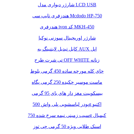
شارژر دیواری مدل LCD USB
هندزفری تایپ سی Mcdodo HP-750
هندزفری ivon کد MKH-450
شارژر اوریجینال سوزنی نوکیا
کابل تبدیل لایتنینگ به AUX اپل
تی شرت طرح OFF WHITE زنانه
چای کله مورچه ساده 450 گرمی بلوط
ماست موسیر چکیده 250 گرمی پگاه
بیسکوییت مغز دار های بای 95 گرمی
پودر لباسشویی پلی واش 500g اکتیو
سیب زمینی نیمه سرخ شده 750g کیمبال
اسنک طلایی ویژه 50 گرمی چی توز