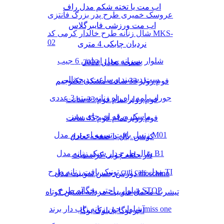
اب مت یا تخته شکم مدل راف
عروسک خمیری طرح پدر بزرگ فانتزی
اب مت ورزشی فایبرگلاس
شال زنانه طرح خالدار کرمی کد MKS-
02
نردبان چابکی 4 متری
شلوار پسرانه مدل اسلش 6 جیب
صفحه تعادل 2022
ست دستبند و ساعت دیجیتالی
فوم رولر 33 سانت مشکی تکنوجیم
جوراب لمه راه راه زنانه بسته 3 عددی
فوم رولر تمام فوم 33 سانت
ماسک ورقه ای چای سبز
فوم رولر تمام فوم 45 سانت
زنبیل بافت تسمه ای نرم مدل M01
کوشن بال یا صفحه تعادل
شال طرح دار شیک زنانه مدل B1
دار حلقه چوبی کراسفیت
تونیک بافت زنانه طرح cuti cats مدل TI
دورس جنس سوییت مدل moschino
شلوار راحتی بچگانه طرح STOP
تیشرت مخمل سوییت مردانه آستین کوتاه
شلوار جین زنانه زاپ دار برند miss one
آجر یوگا یا بلوک یوگا