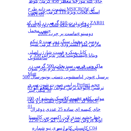
چای کله مورچه معطر 450 گرمی بلوط
تیشرت مردانه طرح MSICROW کد
اسنک کچاپ ویژه 110 گرمی چی توز
MKT-01
روغن ذرت 810 گرمی زر اویل کد ZAR01
رومیزی سه تیکه سنگ دوزی شده
جنس مخمل
ماست پر چرب 2000g دومینو
رومیزی مخمل سنگ دوز ست ۵ تیکه
مارش ملو اکسترودی 120 گرمی شیبا
کابل میکرو فست شارژر اصلی
بیسکوییت مادر پذیرایی 350g ویتانا
سامسونگ
ماکرونی فرمی سبزیجات 500 گرمی زر
کرم پودر شون S02 سری Smoothing
Matt
پودر لباسشویی دستی یونیورسال 500g پرسیل
پرایمر صورت شون سری Perfect حجم
آلوچه ترش لیوانی با طعم آلو 85g ترشین
30 میلی لیتر
قهوه کلاسیک شیشه ای 100g مولتی کافه
صابون لیفت ابرو مک MAC کد MKS-
01
چای کیسه ای ساده 25 عددی دوغزال
خط چشم نمدی لاین اکسپرس کالیستا
روغن سرخ کردنی کم جذب 2250g اویلا
کانسیلر کاپرا سری نیو شماره C04
برنج هندی 10 کیلو گرمی مژده