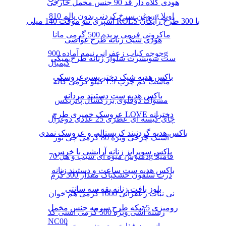
هودی کلاه دار قد 90 جنس مخمل خارجی
روغن سرخ کردنی بدون پالم 810g اویلا
اسپری تتو موقت 140 میلی ROLS با 300 طرح رایگان
ماکرونی فرمی بریده 500 گرمی مانا
هودی شیک زنانه طرح غواصی
جوجه کباب زعفرانی نیمه آماده 900g
ست سویشرت شلوار زنانه طرح میکی
کیمبال
باکس هدیه شیک دختر پسر عروسکی
ماست کم چرب 1.9 کیلو گرمی کاله
باکس هدیه ست دستبند مردانه
مسواک دوقلوی بزرگسال پاتریکس
عروسک خمیری طرح LOVE دخترانه
چای کیسه ای عطری 25 عددی دوغزال
باکس هدیه گردنبند کریستالی و عروسک نمدی
اسنک چرخی ویژه 80 گرمی چی توز
باکس سوپرایز زنانه آرایشی با خرس
دمنوش میوه ای سیب و هل 70g فامیلا
باکس هدیه ست ساعت و دستبند زنانه
ذرت سلفون خشکپاک مقدار 300 گرم
بلوز بافت زنانه یقه سه سانتی
نی نبات زعفرانی 1000 گرمی هم خوان
رومیزی 5 تیکه طرح سرمه جنس مخمل
رشته آشی ویژه 500 گرمی انسی کد
NC00