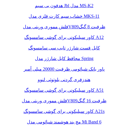
هدفون بی سیم Jbl مدل MS-K2
خشاب سیم کارت فلزی مدل MKS-11
فلش مموری وریتی مدلV809ظرفیت 8 گیگ
کاور سیلیکونی برای گوشی سامسونگ A12
کابل فست شارژر تایپ سی سامسونگ
محافظ کابل شارژر مدل Spring
پاور بانک شیائومی ظرفیت 20000 میلی آمپر
هندزفری گردنی بلوتوثی لنوو
کاور سیلیکونی برای گوشی سامسونگ A51
فلش مموری وریتی مدلV809ظرفیت 16 گیگ
کاور سیلیکونی برای گوشی سامسونگ A21s
مچ بند هوشمند شیائومی مدل Mi Band 6