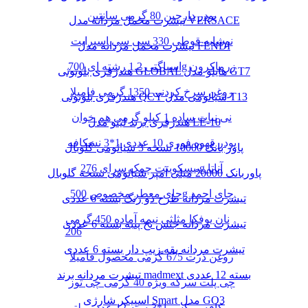
پودر دارچین 80 گرمی سانتین
تیشرت مخمل مردانه مدل VERSACE
نوشابه قوطی 330 سی سی اسپرایت
تیشرت مخمل مردانه مدل FENDI
اسپاگتی 1.2 رشته ای 700g زرماکرون
هندزفری بلوتوثی GLOBAL هایلو مدل GT7
روغن سرخ کردنی 1350 گرمی فامیلا
هندزفری بلوتوثی QCY شیائومی مدل T13
نی نبات ساده 1 کیلو گرمی هم خوان
هندزفری برند لیتو مدل LE-10
پودر قهوه فوری 10 عددی 1*3 نسکافه
پاور بانک 10000 نسخه 3 شیائومی گلوبال
بیسکوییت چمک سرای 276g آناتا
پاوربانک 20000 میلی آمپر شیائومی نسخه گلوبال
چای معطر مخصوص 500g چای احمد
تیشرت مردانه طرح دو رنگ بسته 6 عددی
نان یوفکا مثلثی نیمه آماده 450 گرمی
تیشرت مردانه جنس نخ پنبه بسته 6 عددی
206
تیشرت مردانه یقه زیپ دار بسته 6 عددی
روغن ذرت 675 گرمی محصول فامیلا
تیشرت مردانه برند madmext بسته 12 عددی
چی پلت سرکه ویژه 40 گرمی چی توز
اسپیکر شارژی Smart مدل GO3
کافه میکس 1*3بسته 12 عدد مولتی