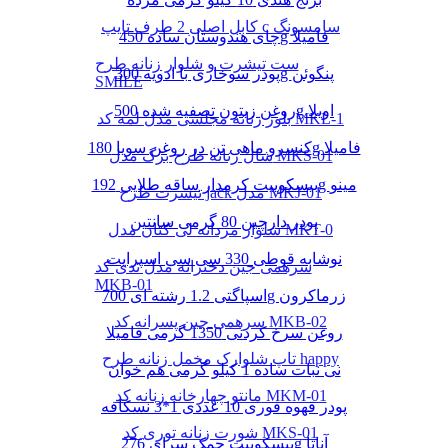
کابل اصلی 2 طرف تایپ c سامسونگ
چای هندوستان ساده 450g فامیلا
ست تیشرت و شلوار زنانه طرح
پودر سوخاری با ادویه 300g پنگوئن
SMILE
روغن زیتون تصفیه شده 500g اویلا
بلوز زنانه مجلسی مدل لمه کد MKL-1
کنسرو ماهی تن در روغن سویا 180g فامیلا
شال زنانه طرح برگ مدل MKS-01
بیسکوییت کرمدار ساقه طلایی 192g مینو
تیشرت طرح jack مدل MKJ-01
پودر دارچین 80 گرمی سانتین
شلوار مردانه لی کتان مدل MKT-0
نوشابه قوطی 330 سی سی اسپرایت
سرهمی جین دخترانه مدل تدی کد
MKB-01
اسپاگتی 1.2 رشته ای 700g زرماکرون
سرهمی جین پسرانه کد MKB-02
روغن سرخ کردنی 1350 گرمی فامیلا
تاپ شلوارک مخمل زنانه طرح happy
نی نبات ساده 1 کیلو گرمی هم خوان
مانتو چهارخانه زنانه کد MKM-01
پودر قهوه فوری 10 عددی 1*3 نسکافه
شورت زنانه توری کد MKS-01
بیسکوییت چمک سرای 276g آناتا