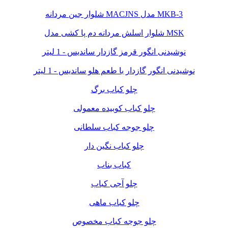
شلوار جین مردانه MACJNS مدل MKB-3
شلوار اسلش مردانه دم پا کشی مدل MSK
نوشیدنی انگور قرمز گازدار ساندیس - 1 لیتر
نوشیدنی انگور گازدار با طعم هلو ساندیس - 1 لیتر
چلو کباب برگ
چلو کباب کوبیده معمولی
چلو جوجه کباب سلطانی
چلو کباب نگین دار
کباب بناب
چلو آجی کباب
چلو کباب ماهی
چلو جوجه کباب مخصوص