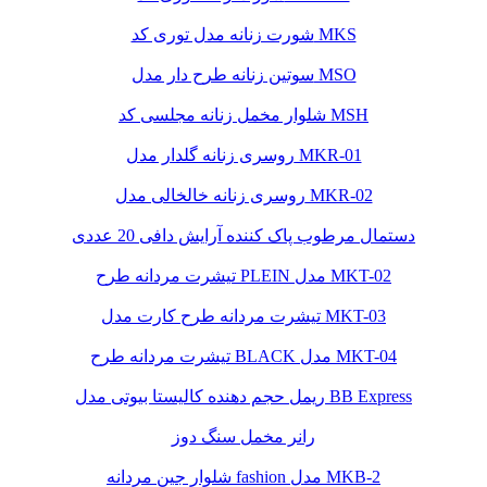
شورت زنانه مدل توری کد MKS
سوتین زنانه طرح دار مدل MSO
شلوار مخمل زنانه مجلسی کد MSH
روسری زنانه گلدار مدل MKR-01
روسری زنانه خالخالی مدل MKR-02
دستمال مرطوب پاک کننده آرایش دافی 20 عددی
تیشرت مردانه طرح PLEIN مدل MKT-02
تیشرت مردانه طرح کارت مدل MKT-03
تیشرت مردانه طرح BLACK مدل MKT-04
ریمل حجم دهنده کالیستا بیوتی مدل BB Express
رانر مخمل سنگ دوز
شلوار جین مردانه fashion مدل MKB-2