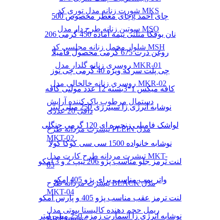
شورت زنانه مدل توری کد MKS
چای معطر مخصوص 500g چای احمد
سوتین زنانه طرح دار مدل MSO
نان یوفکا مثلثی نیمه آماده 450 گرمی 206
شلوار مخمل زنانه مجلسی کد MSH
روغن ذرت 675 گرمی محصول فامیلا
روسری زنانه گلدار مدل MKR-01
چی پلت سرکه ویژه 40 گرمی چی توز
روسری زنانه خالخالی مدل MKR-02
کافه میکس 1*3بسته 12 عدد مولتی کافه
دستمال مرطوب پاک کننده آرایش
نوشابه انرژی زا سینرژی 250 میلی لیتر
دافی 20 عددی
لواشک فامیلی زنجیره ای 120 گرمی جنگلی
تیشرت مردانه طرح PLEIN مدل
MKT-02
نوشابه خانواده 1500 سی سی کوکا کولا
تیشرت مردانه طرح کارت مدل MKT-
لنت ترمز جلو مناسب پژو 206 تیپ 2 و 3 امکو
03
واتر پمپ مناسب برای پژو 405 امکو
تیشرت مردانه طرح BLACK مدل
MKT-04
لنت ترمز عقب مناسب پژو 405 و پارس امکو
ریمل حجم دهنده کالیستا بیوتی مدل
نوشابه انرژی زا اسمارت زمزم 250 میلی لیتر
BB Express