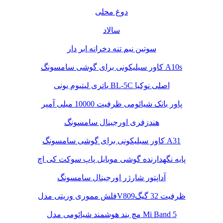
دوغ محلی
سالاد
سوتین نیم تنه دخرانه ابر دار
کاور سیلیکونی برای گوشی سامسونگ A10s
باتری لیتیوم یونی BL-5C اصلی نوکیا
پاور بانک شیائومی ظرفیت 10000 میلی آمپر
هندزفری اورجینال سامسونگ
کاور سیلیکونی برای گوشی سامسونگ A31
پایه نگهدارنده گوشی موبایل پاپ سوکت کی اچ
آداپتور شارژر اورجینال سامسونگ
فلش مموری وریتی مدلV809ظرفیت 32 گیگ
مچ بند هوشمند شیائومی مدل Mi Band 5