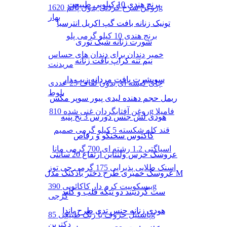
برنج هندی 10 کیلویی طبیعت
روغن سرخ کردنی بدون پالم 1620g
بهار
تونیک زنانه بافت گپ اکریل انترسیا
برنج هندی 10 کیلو گرمی پلو
شورت زنانه شیک توری
خمیر دندان برای دندان های حساس
نیم تنه کراپ بافت زنانه
مریدنت
سویشرت بافت مردانه زیپ دار
چای کیسه ای بدون لفاف 25 عددی
بلوط
ریمل حجم دهنده لیدی پیور سوپر مکس
روغن آفتابگردان غنی شده 810g فامیلا
هودی لش جنس دورس 3 نخ پنبه
قند کله شکسته 5 کیلو گرمی صمیم
کاکتوس سخنگو و رقاص
اسپاگتی 1.2 رشته ای 700 گرمی مانا
عروسک خرس ولنتاین ارتفاع 20 سانتی
اسنک طلایی پذیرایی 175 گرمی چی توز
عروسک خمیری طرح دختر بادکنک مدل M
بیسکوییت کرم دار کاکائویی 390g
ست گردنبند دو تیکه قلب و کلید
گرجی
هودی زنانه جنس تدی طرح پاندا
پاستیل حروف با رنگ طبیعی 85g
دکتربن