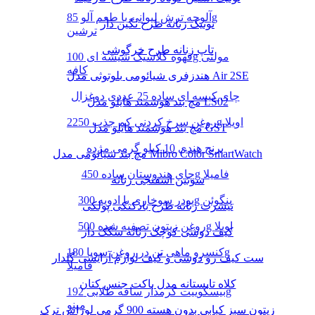
آلوچه ترش لیوانی با طعم آلو 85g
تونیک زنانه طرح نگین دار
ترشین
تاپ زنانه طرح خرگوشی
قهوه کلاسیک شیشه ای 100g مولتی
کافه
هندزفری شیائومی بلوتوثی مدل Air 2SE
چای کیسه ای ساده 25 عددی دوغزال
مچ بند هوشمند هایلو مدل LS02
روغن سرخ کردنی کم جذب 2250g اویلا
مچ بند هوشمند هایلو مدل GST
برنج هندی 10 کیلو گرمی مژده
مچ بند شیائومی مدل Mibro Color SmartWatch
چای هندوستان ساده 450g فامیلا
سوتین اسفنجی زنانه
پودر سوخاری با ادویه 300g پنگوئن
تیشرت زنانه طرح بادکنکی پولکی
روغن زیتون تصفیه شده 500g اویلا
کیف دوشی کوچک زنانه سگک دار
کنسرو ماهی تن در روغن سویا 180g
ست کیف رو دوشی و کیف لوازم آرایشی گلدار
فامیلا
کلاه تابستانه مدل باکت جنس کتان
بیسکوییت کرمدار ساقه طلایی 192g
مینو
زیتون سبز کبابی بدون هسته 900 گرمی لوراس ترک