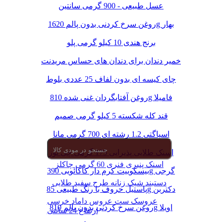
عسل طبیعی - 900 گرمی سانتین
روغن سرخ کردنی بدون پالم 1620g بهار
برنج هندی 10 کیلو گرمی پلو
خمیر دندان برای دندان های حساس مریدنت
چای کیسه ای بدون لفاف 25 عددی بلوط
روغن آفتابگردان غنی شده 810g فامیلا
قند کله شکسته 5 کیلو گرمی صمیم
اسپاگتی 1.2 رشته ای 700 گرمی مانا
اسنک طلایی پذیرایی 175 گرمی چی توز
اسنک پنیری فنری 60 گرمی چاکلز
بیسکوییت کرم دار کاکائویی 390g گرجی
دستبند شیک زنانه طرح سفید طلایی
پاستیل حروف با رنگ طبیعی 85g دکتربن
عروسک ست عروس داماد خرسی
روغن سرخ کردنی بدون پالم 810g اویلا
ارتفاع 24 سانتی