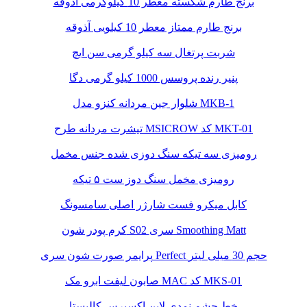
برنج طارم شکسته معطر 10 کیلوگرمی آذوقه
برنج طارم ممتاز معطر 10 کیلویی آذوقه
شربت پرتغال سه کیلو گرمی سن ایچ
پنیر رنده پروسس 1000 کیلو گرمی دگا
شلوار جین مردانه کنزو مدل MKB-1
تیشرت مردانه طرح MSICROW کد MKT-01
رومیزی سه تیکه سنگ دوزی شده جنس مخمل
رومیزی مخمل سنگ دوز ست ۵ تیکه
کابل میکرو فست شارژر اصلی سامسونگ
کرم پودر شون S02 سری Smoothing Matt
پرایمر صورت شون سری Perfect حجم 30 میلی لیتر
صابون لیفت ابرو مک MAC کد MKS-01
خط چشم نمدی لاین اکسپرس کالیستا