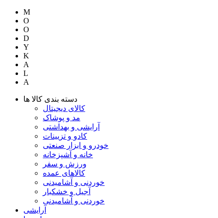
M
O
O
D
Y
K
A
L
A
دسته بندی کالا ها
کالای دیجیتال
مد و پوشاک
آرایشی و بهداشتی
کادو و تزیینات
خودرو و ابزار صنعتی
خانه و آشپزخانه
ورزش و سفر
کالاهای عمده
خوردنی و آشامیدنی
آجیل و خشکبار
خوردنی و آشامیدنی
آرایشی