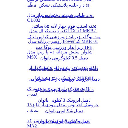
تایگر
دار حلقه پلاستیکی نشکن es
طناب ورزشی شماره انداز مدل
تخته استپ فوم سه لایه معمولی
QL002
تخته استپ فوم چهار لایه ۵۵ سانتی
توپ بسکتبال مدل GL7X کد MKB-1
مت یوگا یا زیر انداز ورزشی کراس لینک
روسری زنانه مدل flower کد MKR-01
زیر انداز ورزشی یوگا مت TPE
شلوار اسلش مردانه دم پا زیپ مدل
MSX
دمبل 0.5 کیلوگرمی بانوان
باکس هدیه خرس دوقلو عروس داماد
دمبل ایروبیک روکش‌ دار 1 کیلوگرمی
عروسک دختر پسر مدل MKP-01
دمبل ایروبیک روکش‌ دار 1.5 کیلوگرمی
باکس هدیه زنانه دستبند و عروسک
دمبل 2 کیلوگرمی ایروبیک بانوان
نمدی
دمبل ایروبیک 3 کیلویی بانوان
عروسک اختاپوس مدل مودی ارتفاع 15
سانتی
دمبل 4 کیلویی بانوان
عروسک دو قولوی دختر و پسر کد
دمبل 5 کیلویی ایروبیک بانوان
MA2