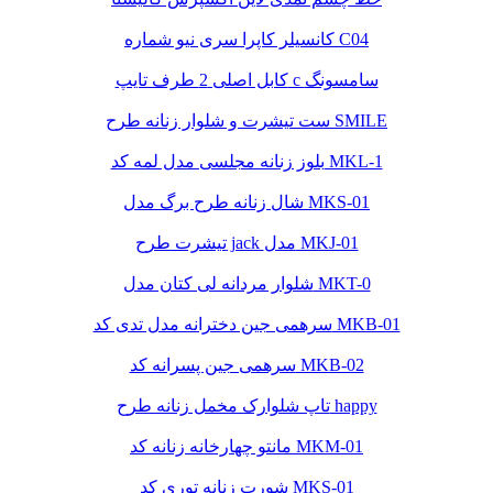
کانسیلر کاپرا سری نیو شماره C04
کابل اصلی 2 طرف تایپ c سامسونگ
ست تیشرت و شلوار زنانه طرح SMILE
بلوز زنانه مجلسی مدل لمه کد MKL-1
شال زنانه طرح برگ مدل MKS-01
تیشرت طرح jack مدل MKJ-01
شلوار مردانه لی کتان مدل MKT-0
سرهمی جین دخترانه مدل تدی کد MKB-01
سرهمی جین پسرانه کد MKB-02
تاپ شلوارک مخمل زنانه طرح happy
مانتو چهارخانه زنانه کد MKM-01
شورت زنانه توری کد MKS-01