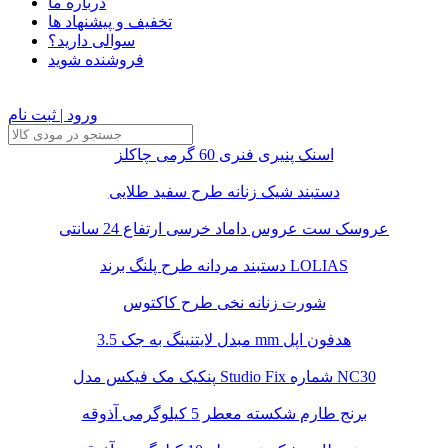
درباره ما
تخفیف و پیشنهاد ها
سوالی دارید؟
فروشنده شوید
ورود | ثبت نام
اسنک پنیری فنری 60 گرمی چاکلز
دستبند شیک زنانه طرح سفید طلایی
عروسک ست عروس داماد خرسی ارتفاع 24 سانتی
دستبند مردانه طرح پلنگ برند LOLIAS
شورت زنانه نخی طرح کاکتوس
مبدل لایتنینگ به جک 3.5 mm هدفون اپل
پنکیک مک فیکس مدل Studio Fix شماره NC30
برنج طارم شکسته معطر 5 کیلوگرمی آذوقه