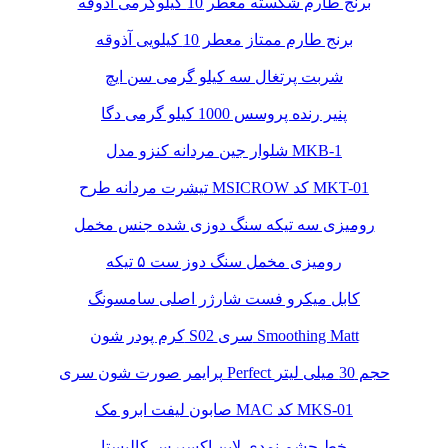
برنج طارم شکسته معطر 10 کیلوگرمی آذوقه
برنج طارم ممتاز معطر 10 کیلویی آذوقه
شربت پرتغال سه کیلو گرمی سن ایچ
پنیر رنده پروسس 1000 کیلو گرمی دگا
شلوار جین مردانه کنزو مدل MKB-1
تیشرت مردانه طرح MSICROW کد MKT-01
رومیزی سه تیکه سنگ دوزی شده جنس مخمل
رومیزی مخمل سنگ دوز ست ۵ تیکه
کابل میکرو فست شارژر اصلی سامسونگ
کرم پودر شون S02 سری Smoothing Matt
پرایمر صورت شون سری Perfect حجم 30 میلی لیتر
صابون لیفت ابرو مک MAC کد MKS-01
خط چشم نمدی لاین اکسپرس کالیستا