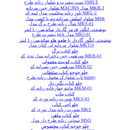
ست تیشرت و شلوار زنانه طرح SMILE
شلوار جین مردانه MACJNS مدل MKB-3
بلوز زنانه مجلسی مدل لمه کد MKL-1
شلوار اسلش مردانه دم پا کشی مدل MSK
شال زنانه طرح برگ مدل MKS-01
نوشیدنی انگور قرمز گازدار ساندیس - 1 لیتر
تیشرت طرح jack مدل MKJ-01
نوشیدنی انگور گازدار با طعم هلو ساندیس - 1 لیتر
شلوار مردانه لی کتان مدل MKT-0
چلو کباب برگ
سرهمی جین دخترانه مدل تدی کد MKB-01
چلو کباب کوبیده معمولی
سرهمی جین پسرانه کد MKB-02
چلو جوجه کباب سلطانی
تاپ شلوارک مخمل زنانه طرح happy
چلو کباب نگین دار
مانتو چهارخانه زنانه کد MKM-01
کباب بناب
شورت زنانه توری کد MKS-01
چلو آجی کباب
شورت زنانه مدل توری کد MKS
چلو کباب ماهی
سوتین زنانه طرح دار مدل MSO
چلو جوجه کباب مخصوص