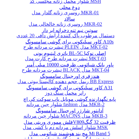
شلوار مخمل زنانه مجلسی کد MSH
دوغ محلی
روسری زنانه گلدار مدل MKR-01
سالاد
روسری زنانه خالخالی مدل MKR-02
سوتین نیم تنه دخرانه ابر دار
دستمال مرطوب پاک کننده آرایش دافی 20 عددی
کاور سیلیکونی برای گوشی سامسونگ A10s
تیشرت مردانه طرح PLEIN مدل MKT-02
باتری لیتیوم یونی BL-5C اصلی نوکیا
تیشرت مردانه طرح کارت مدل MKT-03
پاور بانک شیائومی ظرفیت 10000 میلی آمپر
تیشرت مردانه طرح BLACK مدل MKT-04
هندزفری اورجینال سامسونگ
ریمل حجم دهنده کالیستا بیوتی مدل BB Express
کاور سیلیکونی برای گوشی سامسونگ A31
رانر مخمل سنگ دوز
پایه نگهدارنده گوشی موبایل پاپ سوکت کی اچ
شلوار جین مردانه fashion مدل MKB-2
آداپتور شارژر اورجینال سامسونگ
شلوار جین مردانه MACJNS مدل MKB-3
فلش مموری وریتی مدلV809ظرفیت 32 گیگ
شلوار اسلش مردانه دم پا کشی مدل MSK
مچ بند هوشمند شیائومی مدل Mi Band 5
نوشیدنی انگور قرمز گازدار ساندیس - 1 لیتر