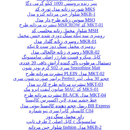
پنیر رنده پروسس 1000 کیلو گرمی دگا
شورت زنانه مدل توری کد MKS
شلوار جین مردانه کنزو مدل MKB-1
سوتین زنانه طرح دار مدل MSO
تیشرت مردانه طرح MSICROW کد MKT-01
شلوار مخمل زنانه مجلسی کد MSH
رومیزی سه تیکه سنگ دوزی شده جنس مخمل
روسری زنانه گلدار مدل MKR-01
رومیزی مخمل سنگ دوز ست ۵ تیکه
روسری زنانه خالخالی مدل MKR-02
کابل میکرو فست شارژر اصلی سامسونگ
دستمال مرطوب پاک کننده آرایش دافی 20 عددی
کرم پودر شون S02 سری Smoothing Matt
تیشرت مردانه طرح PLEIN مدل MKT-02
پرایمر صورت شون سری Perfect حجم 30 میلی لیتر
تیشرت مردانه طرح کارت مدل MKT-03
صابون لیفت ابرو مک MAC کد MKS-01
تیشرت مردانه طرح BLACK مدل MKT-04
خط چشم نمدی لاین اکسپرس کالیستا
ریمل حجم دهنده کالیستا بیوتی مدل BB Express
کانسیلر کاپرا سری نیو شماره C04
رانر مخمل سنگ دوز
کابل اصلی 2 طرف تایپ c سامسونگ
شلوار جین مردانه fashion مدل MKB-2