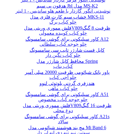
هدفون بی سیم Jbl مدل MS-K2
نوشیدنی انگور گازدار با طعم هلو ساندیس - 1 لیتر
خشاب سیم کارت فلزی مدل MKS-11
چلو کباب برگ
فلش مموری وریتی مدلV809ظرفیت 8 گیگ
چلو کباب کوبیده معمولی
کاور سیلیکونی برای گوشی سامسونگ A12
چلو جوجه کباب سلطانی
کابل فست شارژر تایپ سی سامسونگ
چلو کباب نگین دار
محافظ کابل شارژر مدل Spring
کباب بناب
پاور بانک شیائومی ظرفیت 20000 میلی آمپر
چلو آجی کباب
هندزفری گردنی بلوتوثی لنوو
چلو کباب ماهی
کاور سیلیکونی برای گوشی سامسونگ A51
چلو جوجه کباب مخصوص
فلش مموری وریتی مدلV809ظرفیت 16 گیگ
دوغ محلی
کاور سیلیکونی برای گوشی سامسونگ A21s
سالاد
مچ بند هوشمند شیائومی مدل Mi Band 6
سوتین نیم تنه دخرانه ابر دار