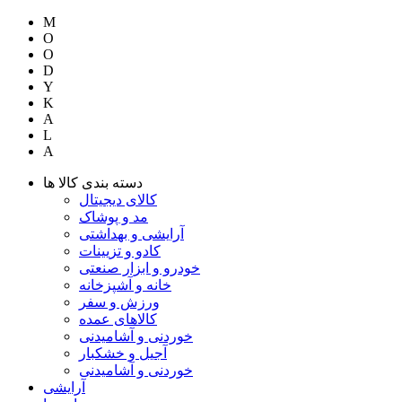
M
O
O
D
Y
K
A
L
A
دسته بندی کالا ها
کالای دیجیتال
مد و پوشاک
آرایشی و بهداشتی
کادو و تزیینات
خودرو و ابزار صنعتی
خانه و آشپزخانه
ورزش و سفر
کالاهای عمده
خوردنی و آشامیدنی
آجیل و خشکبار
خوردنی و آشامیدنی
آرایشی