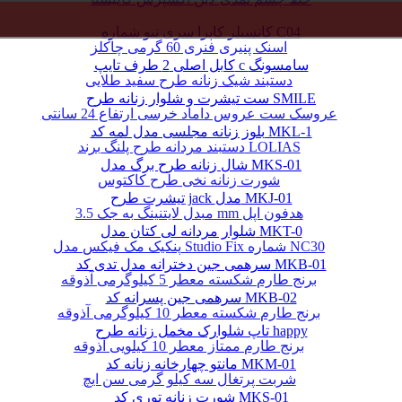
کانسیلر کاپرا سری نیو شماره C04
اسنک پنیری فنری 60 گرمی چاکلز
کابل اصلی 2 طرف تایپ c سامسونگ
دستبند شیک زنانه طرح سفید طلایی
ست تیشرت و شلوار زنانه طرح SMILE
عروسک ست عروس داماد خرسی ارتفاع 24 سانتی
بلوز زنانه مجلسی مدل لمه کد MKL-1
دستبند مردانه طرح پلنگ برند LOLIAS
شال زنانه طرح برگ مدل MKS-01
شورت زنانه نخی طرح کاکتوس
تیشرت طرح jack مدل MKJ-01
مبدل لایتنینگ به جک 3.5 mm هدفون اپل
شلوار مردانه لی کتان مدل MKT-0
پنکیک مک فیکس مدل Studio Fix شماره NC30
سرهمی جین دخترانه مدل تدی کد MKB-01
برنج طارم شکسته معطر 5 کیلوگرمی آذوقه
سرهمی جین پسرانه کد MKB-02
برنج طارم شکسته معطر 10 کیلوگرمی آذوقه
تاپ شلوارک مخمل زنانه طرح happy
برنج طارم ممتاز معطر 10 کیلویی آذوقه
مانتو چهارخانه زنانه کد MKM-01
شربت پرتغال سه کیلو گرمی سن ایچ
شورت زنانه توری کد MKS-01