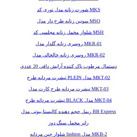
شورت زنانه مدل توری کد MKS
سوتین زنانه طرح دار مدل MSO
شلوار مخمل زنانه مجلسی کد MSH
روسری زنانه گلدار مدل MKR-01
روسری زنانه خالخالی مدل MKR-02
دستمال مرطوب پاک کننده آرایش دافی 20 عددی
تیشرت مردانه طرح PLEIN مدل MKT-02
تیشرت مردانه طرح کارت مدل MKT-03
تیشرت مردانه طرح BLACK مدل MKT-04
ریمل حجم دهنده کالیستا بیوتی مدل BB Express
رانر مخمل سنگ دوز
شلوار جین مردانه fashion مدل MKB-2