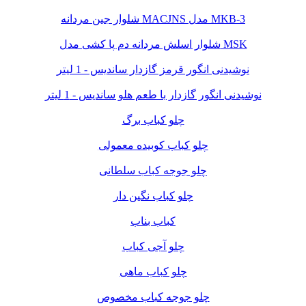
شلوار جین مردانه MACJNS مدل MKB-3
شلوار اسلش مردانه دم پا کشی مدل MSK
نوشیدنی انگور قرمز گازدار ساندیس - 1 لیتر
نوشیدنی انگور گازدار با طعم هلو ساندیس - 1 لیتر
چلو کباب برگ
چلو کباب کوبیده معمولی
چلو جوجه کباب سلطانی
چلو کباب نگین دار
کباب بناب
چلو آجی کباب
چلو کباب ماهی
چلو جوجه کباب مخصوص