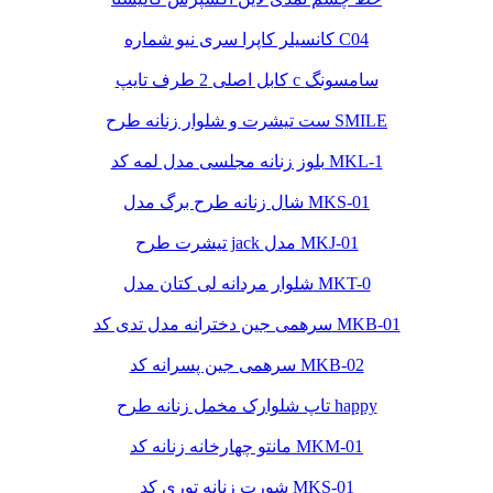
کانسیلر کاپرا سری نیو شماره C04
کابل اصلی 2 طرف تایپ c سامسونگ
ست تیشرت و شلوار زنانه طرح SMILE
بلوز زنانه مجلسی مدل لمه کد MKL-1
شال زنانه طرح برگ مدل MKS-01
تیشرت طرح jack مدل MKJ-01
شلوار مردانه لی کتان مدل MKT-0
سرهمی جین دخترانه مدل تدی کد MKB-01
سرهمی جین پسرانه کد MKB-02
تاپ شلوارک مخمل زنانه طرح happy
مانتو چهارخانه زنانه کد MKM-01
شورت زنانه توری کد MKS-01