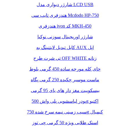
شارژر دیواری مدل LCD USB
هندزفری تایپ سی Mcdodo HP-750
هندزفری ivon کد MKH-450
شارژر اوریجینال سوزنی نوکیا
کابل تبدیل لایتنینگ به AUX اپل
تی شرت طرح OFF WHITE زنانه
چای کله مورچه ساده 450 گرمی بلوط
ماست موسیر چکیده 250 گرمی پگاه
بیسکوییت مغز دار های بای 95 گرمی
پودر لباسشویی پلی واش 500g اکتیو
سیب زمینی نیمه سرخ شده 750g کیمبال
اسنک طلایی ویژه 50 گرمی چی توز