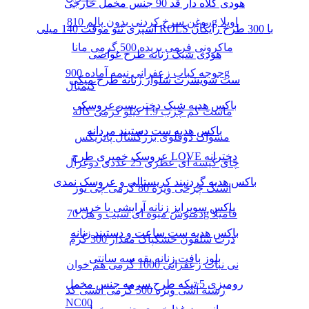
هودی کلاه دار قد 90 جنس مخمل خارجی
روغن سرخ کردنی بدون پالم 810g اویلا
اسپری تتو موقت 140 میلی ROLS با 300 طرح رایگان
ماکرونی فرمی بریده 500 گرمی مانا
هودی شیک زنانه طرح غواصی
جوجه کباب زعفرانی نیمه آماده 900g
ست سویشرت شلوار زنانه طرح میکی
کیمبال
باکس هدیه شیک دختر پسر عروسکی
ماست کم چرب 1.9 کیلو گرمی کاله
باکس هدیه ست دستبند مردانه
مسواک دوقلوی بزرگسال پاتریکس
عروسک خمیری طرح LOVE دخترانه
چای کیسه ای عطری 25 عددی دوغزال
باکس هدیه گردنبند کریستالی و عروسک نمدی
اسنک چرخی ویژه 80 گرمی چی توز
باکس سوپرایز زنانه آرایشی با خرس
دمنوش میوه ای سیب و هل 70g فامیلا
باکس هدیه ست ساعت و دستبند زنانه
ذرت سلفون خشکپاک مقدار 300 گرم
بلوز بافت زنانه یقه سه سانتی
نی نبات زعفرانی 1000 گرمی هم خوان
رومیزی 5 تیکه طرح سرمه جنس مخمل
رشته آشی ویژه 500 گرمی انسی کد
NC00