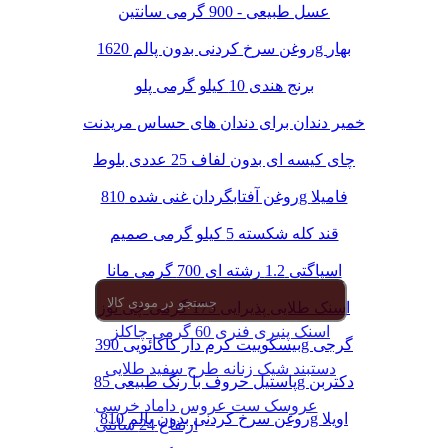
عسل طبیعی - 900 گرمی سانتین
روغن سرخ کردنی بدون پالم 1620g بهار
برنج هندی 10 کیلو گرمی پلو
خمیر دندان برای دندان های حساس مریدنت
چای کیسه ای بدون لفاف 25 عددی بلوط
روغن آفتابگردان غنی شده 810g فامیلا
قند کله شکسته 5 کیلو گرمی صمیم
اسپاگتی 1.2 رشته ای 700 گرمی مانا
اسنک طلایی پذیرایی 175 گرمی چی توز
اسنک پنیری فنری 60 گرمی چاکلز
بیسکوییت کرم دار کاکائویی 390g گرجی
دستبند شیک زنانه طرح سفید طلایی
پاستیل حروف با رنگ طبیعی 85g دکتربن
عروسک ست عروس داماد خرسی
روغن سرخ کردنی بدون پالم 810g اویلا
ارتفاع 24 سانتی