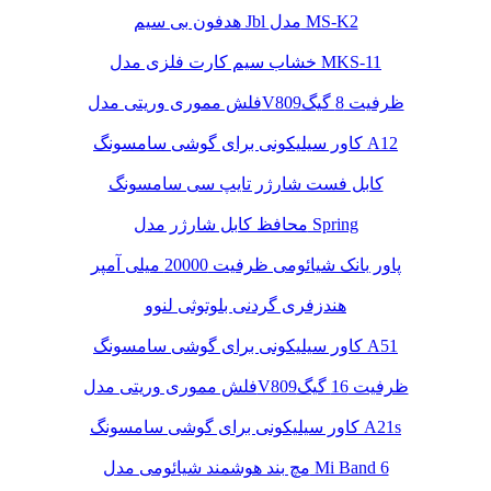
هدفون بی سیم Jbl مدل MS-K2
خشاب سیم کارت فلزی مدل MKS-11
فلش مموری وریتی مدلV809ظرفیت 8 گیگ
کاور سیلیکونی برای گوشی سامسونگ A12
کابل فست شارژر تایپ سی سامسونگ
محافظ کابل شارژر مدل Spring
پاور بانک شیائومی ظرفیت 20000 میلی آمپر
هندزفری گردنی بلوتوثی لنوو
کاور سیلیکونی برای گوشی سامسونگ A51
فلش مموری وریتی مدلV809ظرفیت 16 گیگ
کاور سیلیکونی برای گوشی سامسونگ A21s
مچ بند هوشمند شیائومی مدل Mi Band 6