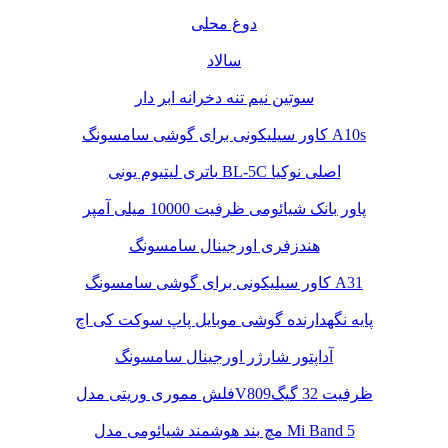
دوغ محلی
سالاد
سوتین نیم تنه دخرانه ابر دار
کاور سیلیکونی برای گوشی سامسونگ A10s
باتری لیتیوم یونی BL-5C اصلی نوکیا
پاور بانک شیائومی ظرفیت 10000 میلی آمپر
هندزفری اورجینال سامسونگ
کاور سیلیکونی برای گوشی سامسونگ A31
پایه نگهدارنده گوشی موبایل پاپ سوکت کی اچ
آداپتور شارژر اورجینال سامسونگ
فلش مموری وریتی مدلV809ظرفیت 32 گیگ
مچ بند هوشمند شیائومی مدل Mi Band 5