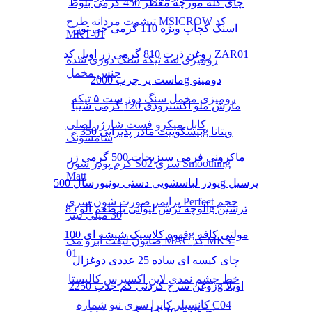
چای کله مورچه معطر 450 گرمی بلوط
تیشرت مردانه طرح MSICROW کد
اسنک کچاپ ویژه 110 گرمی چی توز
MKT-01
روغن ذرت 810 گرمی زر اویل کد ZAR01
رومیزی سه تیکه سنگ دوزی شده
جنس مخمل
ماست پر چرب 2000g دومینو
رومیزی مخمل سنگ دوز ست ۵ تیکه
مارش ملو اکسترودی 120 گرمی شیبا
کابل میکرو فست شارژر اصلی
بیسکوییت مادر پذیرایی 350g ویتانا
سامسونگ
ماکرونی فرمی سبزیجات 500 گرمی زر
کرم پودر شون S02 سری Smoothing
Matt
پودر لباسشویی دستی یونیورسال 500g پرسیل
پرایمر صورت شون سری Perfect حجم
آلوچه ترش لیوانی با طعم آلو 85g ترشین
30 میلی لیتر
قهوه کلاسیک شیشه ای 100g مولتی کافه
صابون لیفت ابرو مک MAC کد MKS-
01
چای کیسه ای ساده 25 عددی دوغزال
خط چشم نمدی لاین اکسپرس کالیستا
روغن سرخ کردنی کم جذب 2250g اویلا
کانسیلر کاپرا سری نیو شماره C04
برنج هندی 10 کیلو گرمی مژده