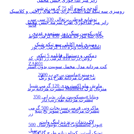
رانر میز غذا خوری جنس مخمل
آلوچه وکیوم آلو 75 گرمی ترشین
رومیزی سه تیکه لمه اکلیلی برای مبل های راحتی و کلاسیک
نوشابه قوطی پرتغالی 330 سی سی
رانر میز غذاخوری طرح سرمه جنس مخمل
فانتا
کاور کوسن سنگ دوز بسته دو عددی
چای کله مورچه معطر 450 گرمی بلوط
رومیزی لمه اکلیلی سه تیکه شیک
اسنک کچاپ ویژه 110 گرمی چی توز
دمکنی و دستمال قابلمه 5 تیکه
روغن ذرت 810 گرمی زر اویل کد
ZAR01
کت مردانه مدل مخمل سوییت بدون آستر
ماست پر چرب 2000g دومینو
تی شرت مردانه طرح دو رنگ
مارش ملو اکسترودی 120 گرمی شیبا
تیشرت مردانه برند Madmext متریال ترک
بیسکوییت مادر پذیرایی 350g ویتانا
تیشرت مردانه یقه زیپ دار
ماکرونی فرمی سبزیجات 500 گرمی
تیشرت مردانه جنس سوپر نخ پنبه
زر
لاک دندان برند دیزلینگ وایت
پودر لباسشویی دستی یونیورسال 500g
پرسیل
تونیک آستین کوتاه زنانه طرح گارفیلد