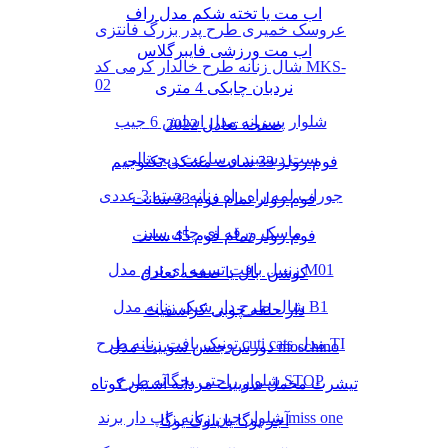
اب مت یا تخته شکم مدل راف
عروسک خمیری طرح پدر بزرگ فانتزی
اب مت ورزشی فایبرگلاس
شال زنانه طرح خالدار کرمی کد MKS-
02
نردبان چابکی 4 متری
شلوار پسرانه مدل اسلش 6 جیب
صفحه تعادل 2022
ست دستبند و ساعت دیجیتالی
فوم رولر 33 سانت مشکی تکنوجیم
جوراب لمه راه راه زنانه بسته 3 عددی
فوم رولر تمام فوم 33 سانت
ماسک ورقه ای چای سبز
فوم رولر تمام فوم 45 سانت
زنبیل بافت تسمه ای نرم مدل M01
کوشن بال یا صفحه تعادل
شال طرح دار شیک زنانه مدل B1
دار حلقه چوبی کراسفیت
تونیک بافت زنانه طرح cuti cats مدل TI
دورس جنس سوییت مدل moschino
شلوار راحتی بچگانه طرح STOP
تیشرت مخمل سوییت مردانه آستین کوتاه
شلوار جین زنانه زاپ دار برند miss one
آجر یوگا یا بلوک یوگا