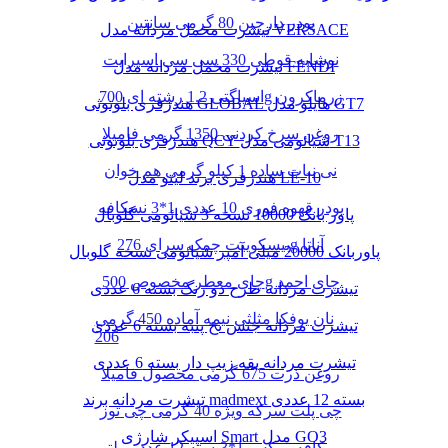
پودر دارچین 80 گرمی سانتین
تیشرت مخمل مردانه مدل VERSACE
نوشابه قوطی 330 سی سی اسپرایت
تیشرت مخمل مردانه مدل FENDI
اسپاگتی 1.2 رشته ای 700g زرماکرون
هندزفری بلوتوثی GLOBAL هایلو مدل GT7
روغن سرخ کردنی 1350 گرمی فامیلا
هندزفری بلوتوثی QCY شیائومی مدل T13
نی نبات ساده 1 کیلو گرمی هم خوان
هندزفری برند لیتو مدل LE-10
پودر قهوه فوری 10 عددی 1*3 نسکافه
پاور بانک 10000 نسخه 3 شیائومی گلوبال
بیسکوییت چمک سرای 276g آناتا
پاوربانک 20000 میلی آمپر شیائومی نسخه گلوبال
چای معطر مخصوص 500g چای احمد
تیشرت مردانه طرح دو رنگ بسته 6 عددی
نان یوفکا مثلثی نیمه آماده 450 گرمی
تیشرت مردانه جنس نخ پنبه بسته 6 عددی
206
تیشرت مردانه یقه زیپ دار بسته 6 عددی
روغن ذرت 675 گرمی محصول فامیلا
تیشرت مردانه برند madmext بسته 12 عددی
چی پلت سرکه ویژه 40 گرمی چی توز
اسپیکر شارژی Smart مدل GO3
کافه میکس 1*3بسته 12 عدد مولتی