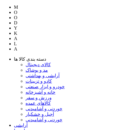
M
O
O
D
Y
K
A
L
A
دسته بندی کالا ها
کالای دیجیتال
مد و پوشاک
آرایشی و بهداشتی
کادو و تزیینات
خودرو و ابزار صنعتی
خانه و آشپزخانه
ورزش و سفر
کالاهای عمده
خوردنی و آشامیدنی
آجیل و خشکبار
خوردنی و آشامیدنی
آرایشی