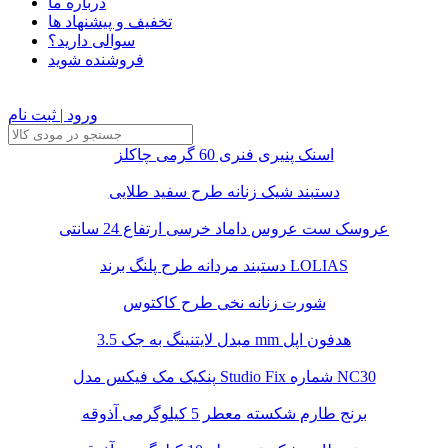
درباره ما
تخفیف و پیشنهاد ها
سوالی دارید؟
فروشنده شوید
ورود | ثبت نام
اسنک پنیری فنری 60 گرمی چاکلز
دستبند شیک زنانه طرح سفید طلایی
عروسک ست عروس داماد خرسی ارتفاع 24 سانتی
دستبند مردانه طرح پلنگ برند LOLIAS
شورت زنانه نخی طرح کاکتوس
مبدل لایتنینگ به جک 3.5 mm هدفون اپل
پنکیک مک فیکس مدل Studio Fix شماره NC30
برنج طارم شکسته معطر 5 کیلوگرمی آذوقه