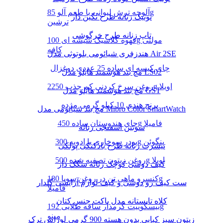
آلوچه ترش لیوانی با طعم آلو 85g
تونیک زنانه طرح نگین دار
ترشین
تاپ زنانه طرح خرگوشی
قهوه کلاسیک شیشه ای 100g مولتی
کافه
هندزفری شیائومی بلوتوثی مدل Air 2SE
چای کیسه ای ساده 25 عددی دوغزال
مچ بند هوشمند هایلو مدل LS02
روغن سرخ کردنی کم جذب 2250g اویلا
مچ بند هوشمند هایلو مدل GST
برنج هندی 10 کیلو گرمی مژده
مچ بند شیائومی مدل Mibro Color SmartWatch
چای هندوستان ساده 450g فامیلا
سوتین اسفنجی زنانه
پودر سوخاری با ادویه 300g پنگوئن
تیشرت زنانه طرح بادکنکی پولکی
روغن زیتون تصفیه شده 500g اویلا
کیف دوشی کوچک زنانه سگک دار
کنسرو ماهی تن در روغن سویا 180g
ست کیف رو دوشی و کیف لوازم آرایشی گلدار
فامیلا
کلاه تابستانه مدل باکت جنس کتان
بیسکوییت کرمدار ساقه طلایی 192g
مینو
زیتون سبز کبابی بدون هسته 900 گرمی لوراس ترک