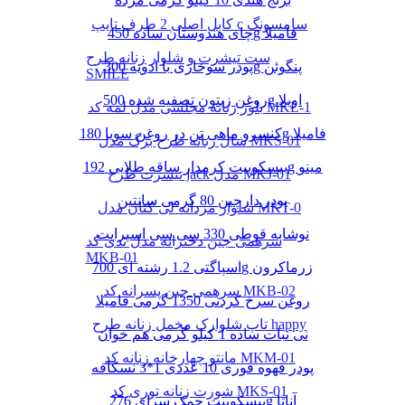
کابل اصلی 2 طرف تایپ c سامسونگ
چای هندوستان ساده 450g فامیلا
ست تیشرت و شلوار زنانه طرح
پودر سوخاری با ادویه 300g پنگوئن
SMILE
روغن زیتون تصفیه شده 500g اویلا
بلوز زنانه مجلسی مدل لمه کد MKL-1
کنسرو ماهی تن در روغن سویا 180g فامیلا
شال زنانه طرح برگ مدل MKS-01
بیسکوییت کرمدار ساقه طلایی 192g مینو
تیشرت طرح jack مدل MKJ-01
پودر دارچین 80 گرمی سانتین
شلوار مردانه لی کتان مدل MKT-0
نوشابه قوطی 330 سی سی اسپرایت
سرهمی جین دخترانه مدل تدی کد
MKB-01
اسپاگتی 1.2 رشته ای 700g زرماکرون
سرهمی جین پسرانه کد MKB-02
روغن سرخ کردنی 1350 گرمی فامیلا
تاپ شلوارک مخمل زنانه طرح happy
نی نبات ساده 1 کیلو گرمی هم خوان
مانتو چهارخانه زنانه کد MKM-01
پودر قهوه فوری 10 عددی 1*3 نسکافه
شورت زنانه توری کد MKS-01
بیسکوییت چمک سرای 276g آناتا