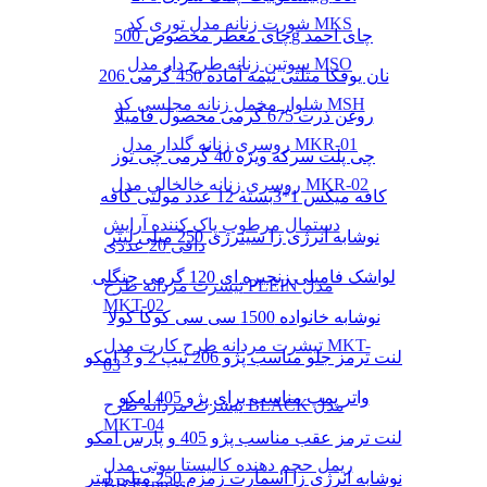
شورت زنانه مدل توری کد MKS
چای معطر مخصوص 500g چای احمد
سوتین زنانه طرح دار مدل MSO
نان یوفکا مثلثی نیمه آماده 450 گرمی 206
شلوار مخمل زنانه مجلسی کد MSH
روغن ذرت 675 گرمی محصول فامیلا
روسری زنانه گلدار مدل MKR-01
چی پلت سرکه ویژه 40 گرمی چی توز
روسری زنانه خالخالی مدل MKR-02
کافه میکس 1*3بسته 12 عدد مولتی کافه
دستمال مرطوب پاک کننده آرایش
نوشابه انرژی زا سینرژی 250 میلی لیتر
دافی 20 عددی
لواشک فامیلی زنجیره ای 120 گرمی جنگلی
تیشرت مردانه طرح PLEIN مدل
MKT-02
نوشابه خانواده 1500 سی سی کوکا کولا
تیشرت مردانه طرح کارت مدل MKT-
لنت ترمز جلو مناسب پژو 206 تیپ 2 و 3 امکو
03
واتر پمپ مناسب برای پژو 405 امکو
تیشرت مردانه طرح BLACK مدل
MKT-04
لنت ترمز عقب مناسب پژو 405 و پارس امکو
ریمل حجم دهنده کالیستا بیوتی مدل
نوشابه انرژی زا اسمارت زمزم 250 میلی لیتر
BB Express