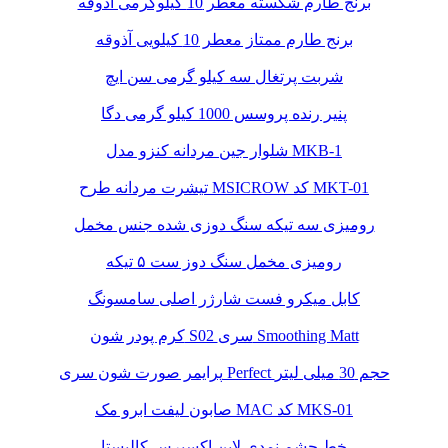
برنج طارم شکسته معطر 10 کیلوگرمی آذوقه
برنج طارم ممتاز معطر 10 کیلویی آذوقه
شربت پرتغال سه کیلو گرمی سن ایچ
پنیر رنده پروسس 1000 کیلو گرمی دگا
شلوار جین مردانه کنزو مدل MKB-1
تیشرت مردانه طرح MSICROW کد MKT-01
رومیزی سه تیکه سنگ دوزی شده جنس مخمل
رومیزی مخمل سنگ دوز ست ۵ تیکه
کابل میکرو فست شارژر اصلی سامسونگ
کرم پودر شون S02 سری Smoothing Matt
پرایمر صورت شون سری Perfect حجم 30 میلی لیتر
صابون لیفت ابرو مک MAC کد MKS-01
خط چشم نمدی لاین اکسپرس کالیستا