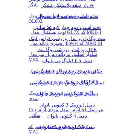
تایگر
دار حلقه پلاستیکی نشکن es
طناب ورزشی شماره انداز مدل
تخته استپ فوم سه لایه معمولی
QL002
تخته استپ فوم چهار لایه ۵۵ سانتی
توپ بسکتبال مدل GL7X کد MKB-1
مت یوگا یا زیر انداز ورزشی کراس لینک
روسری زنانه مدل flower کد MKR-01
زیر انداز ورزشی یوگا مت TPE
شلوار اسلش مردانه دم پا زیپ مدل
MSX
دمبل 0.5 کیلوگرمی بانوان
باکس هدیه خرس دوقلو عروس داماد
دمبل ایروبیک روکش‌ دار 1 کیلوگرمی
عروسک دختر پسر مدل MKP-01
دمبل ایروبیک روکش‌ دار 1.5 کیلوگرمی
باکس هدیه زنانه دستبند و عروسک
دمبل 2 کیلوگرمی ایروبیک بانوان
نمدی
دمبل ایروبیک 3 کیلویی بانوان
عروسک اختاپوس مدل مودی ارتفاع 15
سانتی
دمبل 4 کیلویی بانوان
عروسک دو قولوی دختر و پسر کد
دمبل 5 کیلویی ایروبیک بانوان
MA2