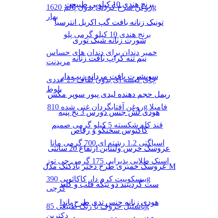
برنج هندی 10 کیلویی طبیعت
روغن سرخ کردنی بدون پالم 1620g
بهار
تونیک زنانه بافت گپ اکریل انترسیا
برنج هندی 10 کیلو گرمی پلو
شورت زنانه شیک توری
خمیر دندان برای دندان های حساس
نیم تنه کراپ بافت زنانه
مریدنت
سویشرت بافت مردانه زیپ دار
چای کیسه ای بدون لفاف 25 عددی
بلوط
ریمل حجم دهنده لیدی پیور سوپر مکس
روغن آفتابگردان غنی شده 810g فامیلا
هودی لش جنس دورس 3 نخ پنبه
قند کله شکسته 5 کیلو گرمی صمیم
کاکتوس سخنگو و رقاص
اسپاگتی 1.2 رشته ای 700 گرمی مانا
عروسک خرس ولنتاین ارتفاع 20 سانتی
اسنک طلایی پذیرایی 175 گرمی چی توز
عروسک خمیری طرح دختر بادکنک مدل M
بیسکوییت کرم دار کاکائویی 390g
ست گردنبند دو تیکه قلب و کلید
گرجی
هودی زنانه جنس تدی طرح پاندا
پاستیل حروف با رنگ طبیعی 85g
دکتربن