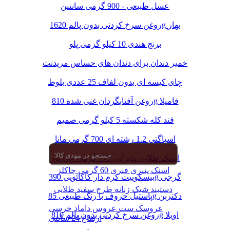
عسل طبیعی - 900 گرمی سانتین
روغن سرخ کردنی بدون پالم 1620g بهار
برنج هندی 10 کیلو گرمی پلو
خمیر دندان برای دندان های حساس مریدنت
چای کیسه ای بدون لفاف 25 عددی بلوط
روغن آفتابگردان غنی شده 810g فامیلا
قند کله شکسته 5 کیلو گرمی صمیم
اسپاگتی 1.2 رشته ای 700 گرمی مانا
اسنک طلایی پذیرایی 175 گرمی چی توز
اسنک پنیری فنری 60 گرمی چاکلز
بیسکوییت کرم دار کاکائویی 390g گرجی
دستبند شیک زنانه طرح سفید طلایی
پاستیل حروف با رنگ طبیعی 85g دکتربن
عروسک ست عروس داماد خرسی
روغن سرخ کردنی بدون پالم 810g اویلا
ارتفاع 24 سانتی