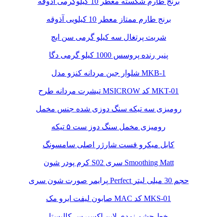
برنج طارم شکسته معطر 10 کیلوگرمی آذوقه
برنج طارم ممتاز معطر 10 کیلویی آذوقه
شربت پرتغال سه کیلو گرمی سن ایچ
پنیر رنده پروسس 1000 کیلو گرمی دگا
شلوار جین مردانه کنزو مدل MKB-1
تیشرت مردانه طرح MSICROW کد MKT-01
رومیزی سه تیکه سنگ دوزی شده جنس مخمل
رومیزی مخمل سنگ دوز ست ۵ تیکه
کابل میکرو فست شارژر اصلی سامسونگ
کرم پودر شون S02 سری Smoothing Matt
پرایمر صورت شون سری Perfect حجم 30 میلی لیتر
صابون لیفت ابرو مک MAC کد MKS-01
خط چشم نمدی لاین اکسپرس کالیستا