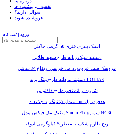
درباره ما
تخفیف و پیشنهاد ها
سوالی دارید؟
فروشنده شوید
ورود | ثبت نام
اسنک پنیری فنری 60 گرمی چاکلز
دستبند شیک زنانه طرح سفید طلایی
عروسک ست عروس داماد خرسی ارتفاع 24 سانتی
دستبند مردانه طرح پلنگ برند LOLIAS
شورت زنانه نخی طرح کاکتوس
مبدل لایتنینگ به جک 3.5 mm هدفون اپل
پنکیک مک فیکس مدل Studio Fix شماره NC30
برنج طارم شکسته معطر 5 کیلوگرمی آذوقه