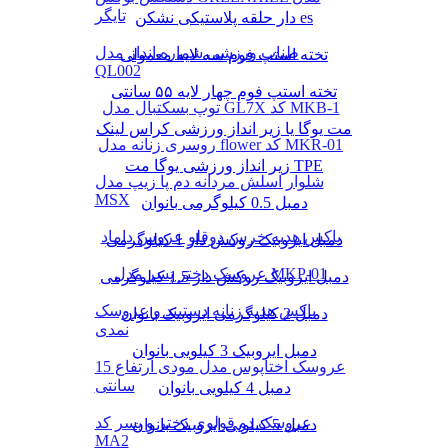
تایگر
دار حلقه پلاستیکی نشکن es
طناب ورزشی شماره انداز مدل
تخته استپ فوم سه لایه معمولی
QL002
تخته استپ فوم چهار لایه ۵۵ سانتی
توپ بسکتبال مدل GL7X کد MKB-1
مت یوگا یا زیر انداز ورزشی کراس لینک
روسری زنانه مدل flower کد MKR-01
زیر انداز ورزشی یوگا مت TPE
شلوار اسلش مردانه دم پا زیپ مدل
MSX
دمبل 0.5 کیلوگرمی بانوان
باکس هدیه خرس دوقلو عروس داماد
دمبل ایروبیک روکش‌ دار 1 کیلوگرمی
عروسک دختر پسر مدل MKP-01
دمبل ایروبیک روکش‌ دار 1.5 کیلوگرمی
باکس هدیه زنانه دستبند و عروسک
دمبل 2 کیلوگرمی ایروبیک بانوان
نمدی
دمبل ایروبیک 3 کیلویی بانوان
عروسک اختاپوس مدل مودی ارتفاع 15
سانتی
دمبل 4 کیلویی بانوان
عروسک دو قولوی دختر و پسر کد
دمبل 5 کیلویی ایروبیک بانوان
MA2