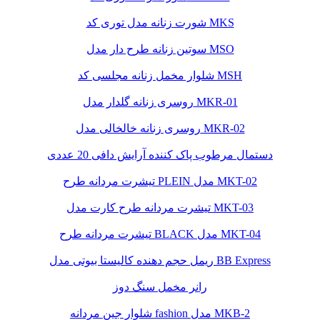
شورت زنانه مدل توری کد MKS
سوتین زنانه طرح دار مدل MSO
شلوار مخمل زنانه مجلسی کد MSH
روسری زنانه گلدار مدل MKR-01
روسری زنانه خالخالی مدل MKR-02
دستمال مرطوب پاک کننده آرایش دافی 20 عددی
تیشرت مردانه طرح PLEIN مدل MKT-02
تیشرت مردانه طرح کارت مدل MKT-03
تیشرت مردانه طرح BLACK مدل MKT-04
ریمل حجم دهنده کالیستا بیوتی مدل BB Express
رانر مخمل سنگ دوز
شلوار جین مردانه fashion مدل MKB-2