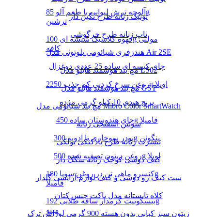
آلوچه ترش لیوانی با طعم آلو 85g
تونیک زنانه طرح نگین دار
ترشین
تاپ زنانه طرح خرگوشی
قهوه کلاسیک شیشه ای 100g مولتی
کافه
هندزفری شیائومی بلوتوثی مدل Air 2SE
چای کیسه ای ساده 25 عددی دوغزال
مچ بند هوشمند هایلو مدل LS02
روغن سرخ کردنی کم جذب 2250g اویلا
مچ بند هوشمند هایلو مدل GST
برنج هندی 10 کیلو گرمی مژده
مچ بند شیائومی مدل Mibro Color SmartWatch
چای هندوستان ساده 450g فامیلا
سوتین اسفنجی زنانه
پودر سوخاری با ادویه 300g پنگوئن
تیشرت زنانه طرح بادکنکی پولکی
روغن زیتون تصفیه شده 500g اویلا
کیف دوشی کوچک زنانه سگک دار
کنسرو ماهی تن در روغن سویا 180g
ست کیف رو دوشی و کیف لوازم آرایشی گلدار
فامیلا
کلاه تابستانه مدل باکت جنس کتان
بیسکوییت کرمدار ساقه طلایی 192g
مینو
زیتون سبز کبابی بدون هسته 900 گرمی لوراس ترک