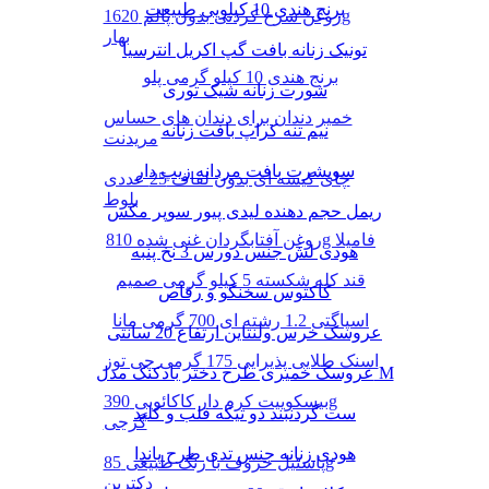
برنج هندی 10 کیلویی طبیعت
روغن سرخ کردنی بدون پالم 1620g
بهار
تونیک زنانه بافت گپ اکریل انترسیا
برنج هندی 10 کیلو گرمی پلو
شورت زنانه شیک توری
خمیر دندان برای دندان های حساس
نیم تنه کراپ بافت زنانه
مریدنت
سویشرت بافت مردانه زیپ دار
چای کیسه ای بدون لفاف 25 عددی
بلوط
ریمل حجم دهنده لیدی پیور سوپر مکس
روغن آفتابگردان غنی شده 810g فامیلا
هودی لش جنس دورس 3 نخ پنبه
قند کله شکسته 5 کیلو گرمی صمیم
کاکتوس سخنگو و رقاص
اسپاگتی 1.2 رشته ای 700 گرمی مانا
عروسک خرس ولنتاین ارتفاع 20 سانتی
اسنک طلایی پذیرایی 175 گرمی چی توز
عروسک خمیری طرح دختر بادکنک مدل M
بیسکوییت کرم دار کاکائویی 390g
ست گردنبند دو تیکه قلب و کلید
گرجی
هودی زنانه جنس تدی طرح پاندا
پاستیل حروف با رنگ طبیعی 85g
دکتربن