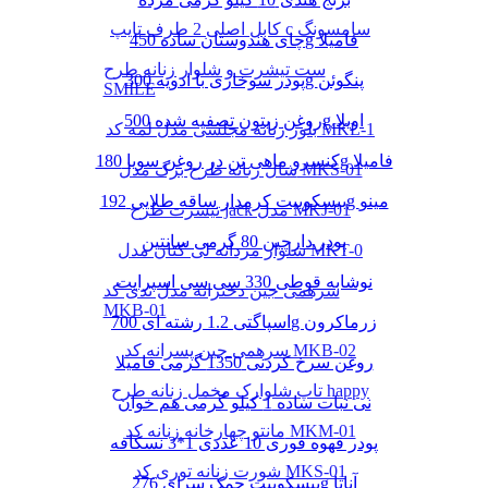
کابل اصلی 2 طرف تایپ c سامسونگ
چای هندوستان ساده 450g فامیلا
ست تیشرت و شلوار زنانه طرح
پودر سوخاری با ادویه 300g پنگوئن
SMILE
روغن زیتون تصفیه شده 500g اویلا
بلوز زنانه مجلسی مدل لمه کد MKL-1
کنسرو ماهی تن در روغن سویا 180g فامیلا
شال زنانه طرح برگ مدل MKS-01
بیسکوییت کرمدار ساقه طلایی 192g مینو
تیشرت طرح jack مدل MKJ-01
پودر دارچین 80 گرمی سانتین
شلوار مردانه لی کتان مدل MKT-0
نوشابه قوطی 330 سی سی اسپرایت
سرهمی جین دخترانه مدل تدی کد
MKB-01
اسپاگتی 1.2 رشته ای 700g زرماکرون
سرهمی جین پسرانه کد MKB-02
روغن سرخ کردنی 1350 گرمی فامیلا
تاپ شلوارک مخمل زنانه طرح happy
نی نبات ساده 1 کیلو گرمی هم خوان
مانتو چهارخانه زنانه کد MKM-01
پودر قهوه فوری 10 عددی 1*3 نسکافه
شورت زنانه توری کد MKS-01
بیسکوییت چمک سرای 276g آناتا