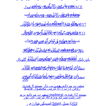
پودر دارچین 80 گرمی سانتین
تیشرت مخمل مردانه مدل VERSACE
نوشابه قوطی 330 سی سی اسپرایت
تیشرت مخمل مردانه مدل FENDI
اسپاگتی 1.2 رشته ای 700g زرماکرون
هندزفری بلوتوثی GLOBAL هایلو مدل GT7
روغن سرخ کردنی 1350 گرمی فامیلا
هندزفری بلوتوثی QCY شیائومی مدل T13
نی نبات ساده 1 کیلو گرمی هم خوان
هندزفری برند لیتو مدل LE-10
پودر قهوه فوری 10 عددی 1*3 نسکافه
پاور بانک 10000 نسخه 3 شیائومی گلوبال
بیسکوییت چمک سرای 276g آناتا
پاوربانک 20000 میلی آمپر شیائومی نسخه گلوبال
چای معطر مخصوص 500g چای احمد
تیشرت مردانه طرح دو رنگ بسته 6 عددی
نان یوفکا مثلثی نیمه آماده 450 گرمی
تیشرت مردانه جنس نخ پنبه بسته 6 عددی
206
تیشرت مردانه یقه زیپ دار بسته 6 عددی
روغن ذرت 675 گرمی محصول فامیلا
تیشرت مردانه برند madmext بسته 12 عددی
چی پلت سرکه ویژه 40 گرمی چی توز
اسپیکر شارژی Smart مدل GO3
کافه میکس 1*3بسته 12 عدد مولتی