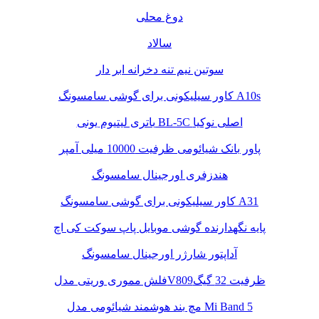
دوغ محلی
سالاد
سوتین نیم تنه دخرانه ابر دار
کاور سیلیکونی برای گوشی سامسونگ A10s
باتری لیتیوم یونی BL-5C اصلی نوکیا
پاور بانک شیائومی ظرفیت 10000 میلی آمپر
هندزفری اورجینال سامسونگ
کاور سیلیکونی برای گوشی سامسونگ A31
پایه نگهدارنده گوشی موبایل پاپ سوکت کی اچ
آداپتور شارژر اورجینال سامسونگ
فلش مموری وریتی مدلV809ظرفیت 32 گیگ
مچ بند هوشمند شیائومی مدل Mi Band 5