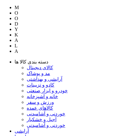
M
O
O
D
Y
K
A
L
A
دسته بندی کالا ها
کالای دیجیتال
مد و پوشاک
آرایشی و بهداشتی
کادو و تزیینات
خودرو و ابزار صنعتی
خانه و آشپزخانه
ورزش و سفر
کالاهای عمده
خوردنی و آشامیدنی
آجیل و خشکبار
خوردنی و آشامیدنی
آرایشی