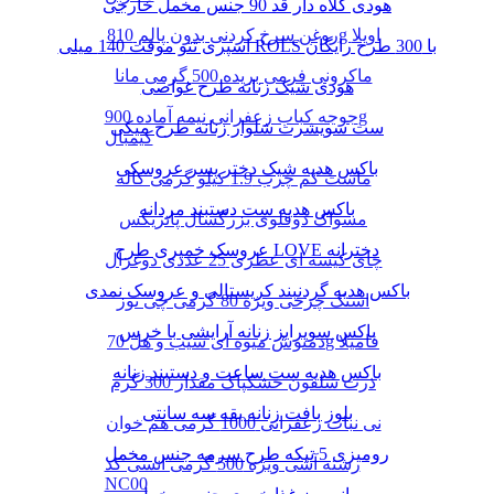
هودی کلاه دار قد 90 جنس مخمل خارجی
روغن سرخ کردنی بدون پالم 810g اویلا
اسپری تتو موقت 140 میلی ROLS با 300 طرح رایگان
ماکرونی فرمی بریده 500 گرمی مانا
هودی شیک زنانه طرح غواصی
جوجه کباب زعفرانی نیمه آماده 900g
ست سویشرت شلوار زنانه طرح میکی
کیمبال
باکس هدیه شیک دختر پسر عروسکی
ماست کم چرب 1.9 کیلو گرمی کاله
باکس هدیه ست دستبند مردانه
مسواک دوقلوی بزرگسال پاتریکس
عروسک خمیری طرح LOVE دخترانه
چای کیسه ای عطری 25 عددی دوغزال
باکس هدیه گردنبند کریستالی و عروسک نمدی
اسنک چرخی ویژه 80 گرمی چی توز
باکس سوپرایز زنانه آرایشی با خرس
دمنوش میوه ای سیب و هل 70g فامیلا
باکس هدیه ست ساعت و دستبند زنانه
ذرت سلفون خشکپاک مقدار 300 گرم
بلوز بافت زنانه یقه سه سانتی
نی نبات زعفرانی 1000 گرمی هم خوان
رومیزی 5 تیکه طرح سرمه جنس مخمل
رشته آشی ویژه 500 گرمی انسی کد
NC00