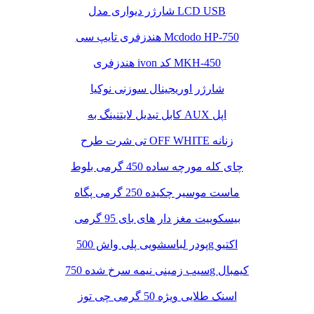
شارژر دیواری مدل LCD USB
هندزفری تایپ سی Mcdodo HP-750
هندزفری ivon کد MKH-450
شارژر اوریجینال سوزنی نوکیا
کابل تبدیل لایتنینگ به AUX اپل
تی شرت طرح OFF WHITE زنانه
چای کله مورچه ساده 450 گرمی بلوط
ماست موسیر چکیده 250 گرمی پگاه
بیسکوییت مغز دار های بای 95 گرمی
پودر لباسشویی پلی واش 500g اکتیو
سیب زمینی نیمه سرخ شده 750g کیمبال
اسنک طلایی ویژه 50 گرمی چی توز