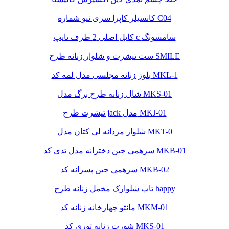
کانسیلر کاپرا سری نیو شماره C04
کابل اصلی 2 طرف تایپ c سامسونگ
ست تیشرت و شلوار زنانه طرح SMILE
بلوز زنانه مجلسی مدل لمه کد MKL-1
شال زنانه طرح برگ مدل MKS-01
تیشرت طرح jack مدل MKJ-01
شلوار مردانه لی کتان مدل MKT-0
سرهمی جین دخترانه مدل تدی کد MKB-01
سرهمی جین پسرانه کد MKB-02
تاپ شلوارک مخمل زنانه طرح happy
مانتو چهارخانه زنانه کد MKM-01
شورت زنانه توری کد MKS-01