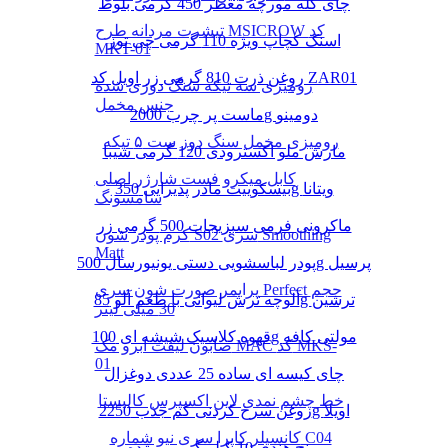
چای کله مورچه معطر 450 گرمی بلوط
تیشرت مردانه طرح MSICROW کد
اسنک کچاپ ویژه 110 گرمی چی توز
MKT-01
روغن ذرت 810 گرمی زر اویل کد ZAR01
رومیزی سه تیکه سنگ دوزی شده
جنس مخمل
ماست پر چرب 2000g دومینو
رومیزی مخمل سنگ دوز ست ۵ تیکه
مارش ملو اکسترودی 120 گرمی شیبا
کابل میکرو فست شارژر اصلی
بیسکوییت مادر پذیرایی 350g ویتانا
سامسونگ
ماکرونی فرمی سبزیجات 500 گرمی زر
کرم پودر شون S02 سری Smoothing
Matt
پودر لباسشویی دستی یونیورسال 500g پرسیل
پرایمر صورت شون سری Perfect حجم
آلوچه ترش لیوانی با طعم آلو 85g ترشین
30 میلی لیتر
قهوه کلاسیک شیشه ای 100g مولتی کافه
صابون لیفت ابرو مک MAC کد MKS-
01
چای کیسه ای ساده 25 عددی دوغزال
خط چشم نمدی لاین اکسپرس کالیستا
روغن سرخ کردنی کم جذب 2250g اویلا
کانسیلر کاپرا سری نیو شماره C04
برنج هندی 10 کیلو گرمی مژده