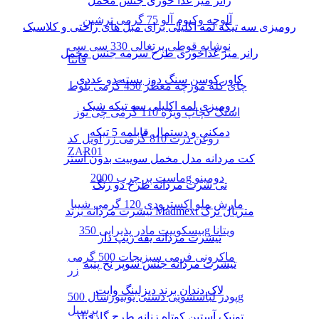
رانر میز غذا خوری جنس مخمل
آلوچه وکیوم آلو 75 گرمی ترشین
رومیزی سه تیکه لمه اکلیلی برای مبل های راحتی و کلاسیک
نوشابه قوطی پرتغالی 330 سی سی
رانر میز غذاخوری طرح سرمه جنس مخمل
فانتا
کاور کوسن سنگ دوز بسته دو عددی
چای کله مورچه معطر 450 گرمی بلوط
رومیزی لمه اکلیلی سه تیکه شیک
اسنک کچاپ ویژه 110 گرمی چی توز
دمکنی و دستمال قابلمه 5 تیکه
روغن ذرت 810 گرمی زر اویل کد
ZAR01
کت مردانه مدل مخمل سوییت بدون آستر
ماست پر چرب 2000g دومینو
تی شرت مردانه طرح دو رنگ
مارش ملو اکسترودی 120 گرمی شیبا
تیشرت مردانه برند Madmext متریال ترک
بیسکوییت مادر پذیرایی 350g ویتانا
تیشرت مردانه یقه زیپ دار
ماکرونی فرمی سبزیجات 500 گرمی
تیشرت مردانه جنس سوپر نخ پنبه
زر
لاک دندان برند دیزلینگ وایت
پودر لباسشویی دستی یونیورسال 500g
پرسیل
تونیک آستین کوتاه زنانه طرح گارفیلد