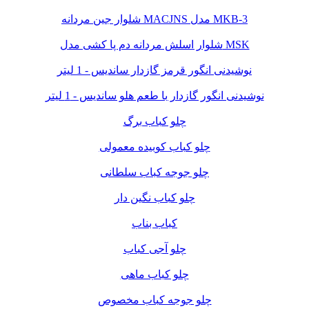
شلوار جین مردانه MACJNS مدل MKB-3
شلوار اسلش مردانه دم پا کشی مدل MSK
نوشیدنی انگور قرمز گازدار ساندیس - 1 لیتر
نوشیدنی انگور گازدار با طعم هلو ساندیس - 1 لیتر
چلو کباب برگ
چلو کباب کوبیده معمولی
چلو جوجه کباب سلطانی
چلو کباب نگین دار
کباب بناب
چلو آجی کباب
چلو کباب ماهی
چلو جوجه کباب مخصوص