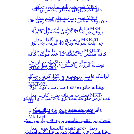
شورت زنانه مدل توری کد MKS
چای معطر مخصوص 500g چای احمد
سوتین زنانه طرح دار مدل MSO
نان یوفکا مثلثی نیمه آماده 450 گرمی 206
شلوار مخمل زنانه مجلسی کد MSH
روغن ذرت 675 گرمی محصول فامیلا
روسری زنانه گلدار مدل MKR-01
چی پلت سرکه ویژه 40 گرمی چی توز
روسری زنانه خالخالی مدل MKR-02
کافه میکس 1*3بسته 12 عدد مولتی کافه
دستمال مرطوب پاک کننده آرایش
نوشابه انرژی زا سینرژی 250 میلی لیتر
دافی 20 عددی
لواشک فامیلی زنجیره ای 120 گرمی جنگلی
تیشرت مردانه طرح PLEIN مدل
MKT-02
نوشابه خانواده 1500 سی سی کوکا کولا
تیشرت مردانه طرح کارت مدل MKT-
لنت ترمز جلو مناسب پژو 206 تیپ 2 و 3 امکو
03
واتر پمپ مناسب برای پژو 405 امکو
تیشرت مردانه طرح BLACK مدل
MKT-04
لنت ترمز عقب مناسب پژو 405 و پارس امکو
ریمل حجم دهنده کالیستا بیوتی مدل
نوشابه انرژی زا اسمارت زمزم 250 میلی لیتر
BB Express