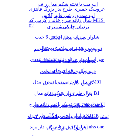
اب مت یا تخته شکم مدل راف
عروسک خمیری طرح پدر بزرگ فانتزی
اب مت ورزشی فایبرگلاس
شال زنانه طرح خالدار کرمی کد MKS-
02
نردبان چابکی 4 متری
شلوار پسرانه مدل اسلش 6 جیب
صفحه تعادل 2022
ست دستبند و ساعت دیجیتالی
فوم رولر 33 سانت مشکی تکنوجیم
جوراب لمه راه راه زنانه بسته 3 عددی
فوم رولر تمام فوم 33 سانت
ماسک ورقه ای چای سبز
فوم رولر تمام فوم 45 سانت
زنبیل بافت تسمه ای نرم مدل M01
کوشن بال یا صفحه تعادل
شال طرح دار شیک زنانه مدل B1
دار حلقه چوبی کراسفیت
تونیک بافت زنانه طرح cuti cats مدل TI
دورس جنس سوییت مدل moschino
شلوار راحتی بچگانه طرح STOP
تیشرت مخمل سوییت مردانه آستین کوتاه
شلوار جین زنانه زاپ دار برند miss one
آجر یوگا یا بلوک یوگا