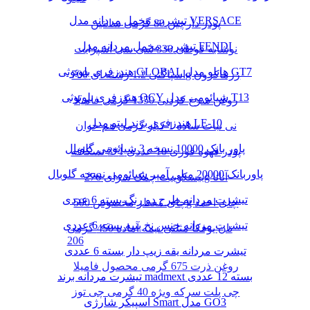
تیشرت مخمل مردانه مدل VERSACE
پودر دارچین 80 گرمی سانتین
تیشرت مخمل مردانه مدل FENDI
نوشابه قوطی 330 سی سی اسپرایت
هندزفری بلوتوثی GLOBAL هایلو مدل GT7
اسپاگتی 1.2 رشته ای 700g زرماکرون
هندزفری بلوتوثی QCY شیائومی مدل T13
روغن سرخ کردنی 1350 گرمی فامیلا
هندزفری برند لیتو مدل LE-10
نی نبات ساده 1 کیلو گرمی هم خوان
پاور بانک 10000 نسخه 3 شیائومی گلوبال
پودر قهوه فوری 10 عددی 1*3 نسکافه
پاوربانک 20000 میلی آمپر شیائومی نسخه گلوبال
بیسکوییت چمک سرای 276g آناتا
تیشرت مردانه طرح دو رنگ بسته 6 عددی
چای معطر مخصوص 500g چای احمد
تیشرت مردانه جنس نخ پنبه بسته 6 عددی
نان یوفکا مثلثی نیمه آماده 450 گرمی
206
تیشرت مردانه یقه زیپ دار بسته 6 عددی
روغن ذرت 675 گرمی محصول فامیلا
تیشرت مردانه برند madmext بسته 12 عددی
چی پلت سرکه ویژه 40 گرمی چی توز
اسپیکر شارژی Smart مدل GO3