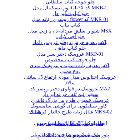
چلو جوجه کباب سلطانی
توپ بسکتبال مدل GL7X کد MKB-1
چلو کباب نگین دار
روسری زنانه مدل flower کد MKR-01
کباب بناب
شلوار اسلش مردانه دم پا زیپ مدل MSX
چلو آجی کباب
باکس هدیه خرس دوقلو عروس داماد
چلو کباب ماهی
عروسک دختر پسر مدل MKP-01
چلو جوجه کباب مخصوص
باکس هدیه زنانه دستبند و عروسک نمدی
دوغ محلی
عروسک اختاپوس مدل مودی ارتفاع 15 سانتی
سالاد
عروسک دو قولوی دختر و پسر کد MA2
سوتین نیم تنه دخرانه ابر دار
عروسک خمیری طرح پدر بزرگ فانتزی
کاور سیلیکونی برای گوشی سامسونگ
A10s
شال زنانه طرح خالدار کرمی کد MKS-02
باتری لیتیوم یونی BL-5C اصلی نوکیا
شلوار پسرانه مدل اسلش 6 جیب
پاور بانک شیائومی ظرفیت 10000 میلی
ست دستبند و ساعت دیجیتالی