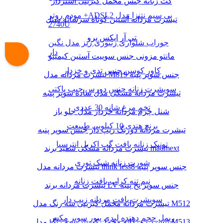
کت زنانه جنس مخمل کبریتی آستردار
مودم روتر +ADSL2 بی سیم نتنزا مدل
تیشرت مردانه آستین کوتاه سرشانه شنل
2740U
تی آر ایکس پرو
جوراب شلواری زنبوری ریز مدل نگین
دار
مانتو مزونی جنس سوییت آستین کیمینو
کاور کوسن جنس تدی و خزدار
تیشرت مردانه مدل M819 جنس سوپر پنبه
سویشرت زنانه جنس دورس جیب پاکتی
تیشرت مردانه مشکی مدل ساده سوپر پنبه
تخم مرغ شانه 30 عددی
شنل چرم مردانه خزدار مدل جلو باز
برنج هندی 10 کیلویی طبیعت
تیشرت مردانه دورنگ زیپ دار جنس سوپر پنبه
تونیک زنانه بافت گپ اکریل انترسیا
تیشرت مردانه مشکی سفید برند madmext
شورت زنانه شیک توری
تیشرت مردانه مدل think less8 جنس سوپر پنبه
نیم تنه کراپ بافت زنانه
تیشرت مردانه برند LV جنس سوپر نخ پنبه
سویشرت بافت مردانه زیپ دار
تیشرت مردانه مخمل کبریتی سه رنگ مدل M512
ریمل حجم دهنده لیدی پیور سوپر مکس
تیشرت مردانه مخمل کبریتی سه رنگ مدل M513