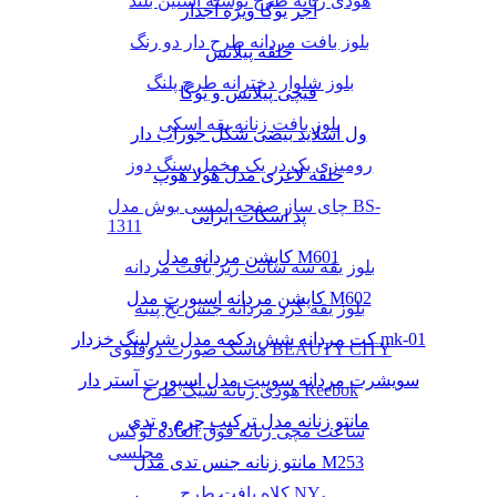
هودی زنانه طرح نوشته آستین بلند
آجر یوگا ویژه آجدار
بلوز بافت مردانه طرح دار دو رنگ
حلقه پیلاتس
بلوز شلوار دخترانه طرح پلنگ
قیچی پیلاتس و یوگا
بلوز بافت زنانه یقه اسکی
ول اسلاید بیضی شکل جوراب دار
رومیزی یک در یک مخمل سنگ دوز
حلقه لاغری مدل هولا هوپ
چای ساز صفحه لمسی بوش مدل BS-
پد اسکات ایرانی
1311
کاپشن مردانه مدل M601
بلوز یقه سه سانت ریز بافت مردانه
کاپشن مردانه اسپورت مدل M602
بلوز یقه گرد مردانه جنس نخ پنبه
کت مردانه شش دکمه مدل شرلینگ خزدار mk-01
ماسک صورت دوقلوی BEAUTY CITY
سویشرت مردانه سوییت مدل اسپورت آستر دار
هودی زنانه شیک طرح Reebok
مانتو زنانه مدل ترکیب چرم و تدی
ساعت مچی زنانه فوق العاده لوکس
مجلسی
مانتو زنانه جنس تدی مدل M253
کلاه بافت طرح NY