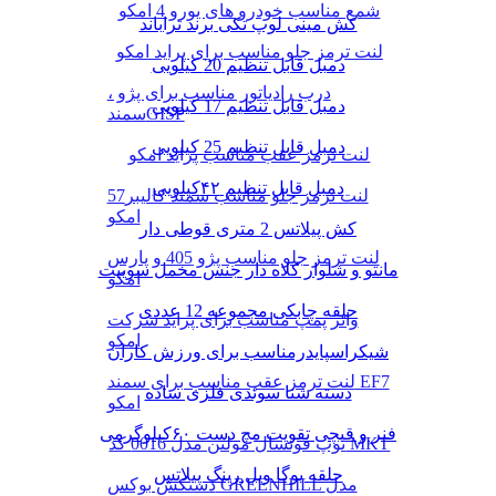
شمع مناسب خودرو های یورو 4 امکو
کش مینی لوپ تکی برند تراباند
لنت ترمز جلو مناسب برای پراید امکو
دمبل قابل تنظیم 20 کیلویی
درب رادیاتور مناسب برای پژو ،
دمبل قابل تنظیم 17 کیلویی
سمندGISP
دمبل قابل تنظیم 25 کیلویی
لنت ترمز عقب مناسب پراید امکو
دمبل قابل تنظیم ۴۲کیلویی
لنت ترمز جلو مناسب سمند کالیبر57
امکو
کش پیلاتس 2 متری قوطی دار
لنت ترمز جلو مناسب پژو 405 و پارس
مانتو و شلوار کلاه دار جنس مخمل سوییت
امکو
حلقه چابکی مجموعه 12 عددی
واتر پمپ مناسب برای پراید شرکت
امکو
شیکراسپایدرمناسب برای ورزش کاران
لنت ترمز عقب مناسب برای سمند EF7
دسته شنا سوئدی فلزی ساده
امکو
فنر و قیچی تقویت مچ دست ۶۰کیلوگرمی
توپ فوتسال مولتن مدل 0016 کد MKT
حلقه یوگا ویل رینگ پیلاتس
دستکش بوکس GREENHILL مدل