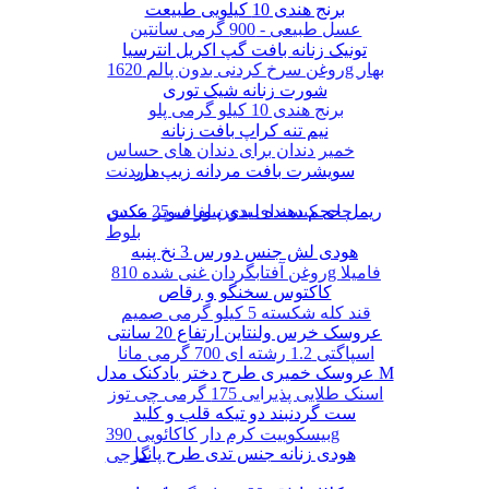
برنج هندی 10 کیلویی طبیعت
عسل طبیعی - 900 گرمی سانتین
تونیک زنانه بافت گپ اکریل انترسیا
روغن سرخ کردنی بدون پالم 1620g بهار
شورت زنانه شیک توری
برنج هندی 10 کیلو گرمی پلو
نیم تنه کراپ بافت زنانه
خمیر دندان برای دندان های حساس
سویشرت بافت مردانه زیپ دار
مریدنت
ریمل حجم دهنده لیدی پیور سوپر مکس
چای کیسه ای بدون لفاف 25 عددی
بلوط
هودی لش جنس دورس 3 نخ پنبه
روغن آفتابگردان غنی شده 810g فامیلا
کاکتوس سخنگو و رقاص
قند کله شکسته 5 کیلو گرمی صمیم
عروسک خرس ولنتاین ارتفاع 20 سانتی
اسپاگتی 1.2 رشته ای 700 گرمی مانا
عروسک خمیری طرح دختر بادکنک مدل M
اسنک طلایی پذیرایی 175 گرمی چی توز
ست گردنبند دو تیکه قلب و کلید
بیسکوییت کرم دار کاکائویی 390g
هودی زنانه جنس تدی طرح پاندا
گرجی