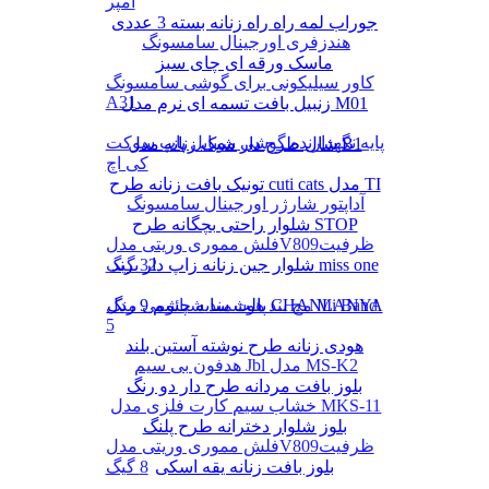
آمپر
جوراب لمه راه راه زنانه بسته 3 عددی
هندزفری اورجینال سامسونگ
ماسک ورقه ای چای سبز
کاور سیلیکونی برای گوشی سامسونگ
A31
زنبیل بافت تسمه ای نرم مدل M01
پایه نگهدارنده گوشی موبایل پاپ سوکت
شال طرح دار شیک زنانه مدل B1
کی اچ
تونیک بافت زنانه طرح cuti cats مدل TI
آداپتور شارژر اورجینال سامسونگ
شلوار راحتی بچگانه طرح STOP
فلش مموری وریتی مدلV809ظرفیت
شلوار جین زنانه زاپ دار برند miss one
32 گیگ
پالت سایه چشم 9 رنگ CHANLANYA
مچ بند هوشمند شیائومی مدل Mi Band
5
هودی زنانه طرح نوشته آستین بلند
هدفون بی سیم Jbl مدل MS-K2
بلوز بافت مردانه طرح دار دو رنگ
خشاب سیم کارت فلزی مدل MKS-11
بلوز شلوار دخترانه طرح پلنگ
فلش مموری وریتی مدلV809ظرفیت
بلوز بافت زنانه یقه اسکی
8 گیگ