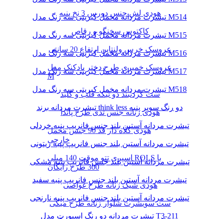
هودی لش جنس دورس 3 نخ پنبه
تیشرت مردانه مخمل کبریتی سه رنگ مدل M514
کاکتوس سخنگو و رقاص
تیشرت مردانه مخمل کبریتی سه رنگ مدل M515
عروسک خرس ولنتاین ارتفاع 20 سانتی
تیشرت مردانه مخمل کبریتی سه رنگ مدل M516
عروسک خمیری طرح دختر بادکنک مدل
تیشرت مردانه مخمل کبریتی سه رنگ مدل M517
M
تیشرت مردانه مخمل کبریتی سه رنگ مدل M518
ست گردنبند دو تیکه قلب و کلید
تیشرت مردانه برند think less دو رنگ سوپر پنبه
هودی زنانه جنس تدی طرح پاندا
تیشرت مردانه آستین بلند جنس فانریپ پنبه خردلی
هودی کلاه دار قد 90 جنس مخمل
خارجی
تیشرت مردانه آستین بلند جنس فانریپ پنبه زیتونی
اسپری تتو موقت 140 میلی ROLS با
تیشرت مردانه آستین بلند جنس فانریپ پنبه مشکی
300 طرح رایگان
تیشرت مردانه آستین بلند جنس فانریپ پنبه سفید
هودی شیک زنانه طرح غواصی
تیشرت مردانه آستین بلند جنس فانریپ پنبه نارنجی
ست سویشرت شلوار زنانه طرح میکی
تیشرت مردانه دو رنگ اسپورت مدل T3-211