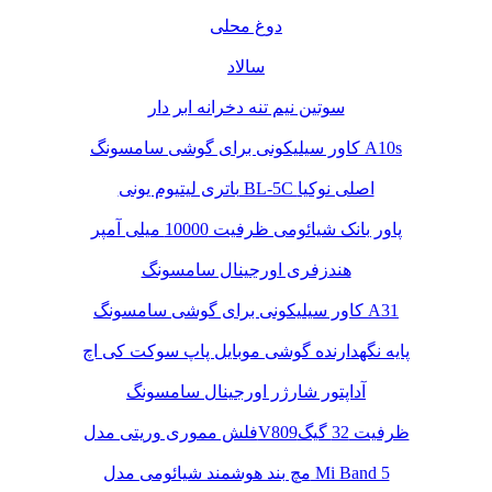
دوغ محلی
سالاد
سوتین نیم تنه دخرانه ابر دار
کاور سیلیکونی برای گوشی سامسونگ A10s
باتری لیتیوم یونی BL-5C اصلی نوکیا
پاور بانک شیائومی ظرفیت 10000 میلی آمپر
هندزفری اورجینال سامسونگ
کاور سیلیکونی برای گوشی سامسونگ A31
پایه نگهدارنده گوشی موبایل پاپ سوکت کی اچ
آداپتور شارژر اورجینال سامسونگ
فلش مموری وریتی مدلV809ظرفیت 32 گیگ
مچ بند هوشمند شیائومی مدل Mi Band 5