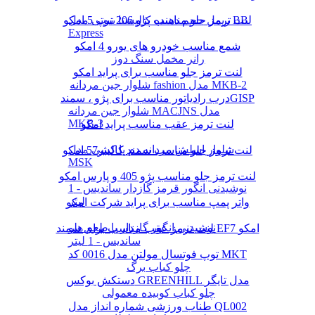
لنت ترمز جلو مناسب پژو 206 تیپ 5 امکو
ریمل حجم دهنده کالیستا بیوتی مدل BB
Express
شمع مناسب خودرو های یورو 4 امکو
رانر مخمل سنگ دوز
لنت ترمز جلو مناسب برای پراید امکو
شلوار جین مردانه fashion مدل MKB-2
درب رادیاتور مناسب برای پژو ، سمندGISP
شلوار جین مردانه MACJNS مدل
MKB-3
لنت ترمز عقب مناسب پراید امکو
شلوار اسلش مردانه دم پا کشی مدل
لنت ترمز جلو مناسب سمند کالیبر57 امکو
MSK
لنت ترمز جلو مناسب پژو 405 و پارس امکو
نوشیدنی انگور قرمز گازدار ساندیس - 1
لیتر
واتر پمپ مناسب برای پراید شرکت امکو
نوشیدنی انگور گازدار با طعم هلو
لنت ترمز عقب مناسب برای سمند EF7 امکو
ساندیس - 1 لیتر
توپ فوتسال مولتن مدل 0016 کد MKT
چلو کباب برگ
دستکش بوکس GREENHILL مدل تایگر
چلو کباب کوبیده معمولی
طناب ورزشی شماره انداز مدل QL002