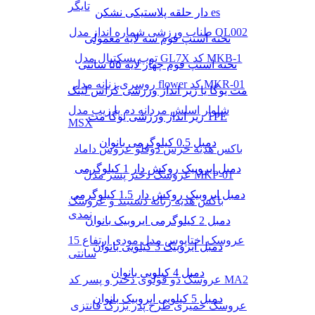
تایگر
دار حلقه پلاستیکی نشکن es
طناب ورزشی شماره انداز مدل QL002
تخته استپ فوم سه لایه معمولی
توپ بسکتبال مدل GL7X کد MKB-1
تخته استپ فوم چهار لایه ۵۵ سانتی
روسری زنانه مدل flower کد MKR-01
مت یوگا یا زیر انداز ورزشی کراس لینک
شلوار اسلش مردانه دم پا زیپ مدل
زیر انداز ورزشی یوگا مت TPE
MSX
دمبل 0.5 کیلوگرمی بانوان
باکس هدیه خرس دوقلو عروس داماد
دمبل ایروبیک روکش‌ دار 1 کیلوگرمی
عروسک دختر پسر مدل MKP-01
دمبل ایروبیک روکش‌ دار 1.5 کیلوگرمی
باکس هدیه زنانه دستبند و عروسک
نمدی
دمبل 2 کیلوگرمی ایروبیک بانوان
عروسک اختاپوس مدل مودی ارتفاع 15
دمبل ایروبیک 3 کیلویی بانوان
سانتی
دمبل 4 کیلویی بانوان
عروسک دو قولوی دختر و پسر کد MA2
دمبل 5 کیلویی ایروبیک بانوان
عروسک خمیری طرح پدر بزرگ فانتزی