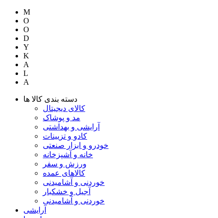
M
O
O
D
Y
K
A
L
A
دسته بندی کالا ها
کالای دیجیتال
مد و پوشاک
آرایشی و بهداشتی
کادو و تزیینات
خودرو و ابزار صنعتی
خانه و آشپزخانه
ورزش و سفر
کالاهای عمده
خوردنی و آشامیدنی
آجیل و خشکبار
خوردنی و آشامیدنی
آرایشی