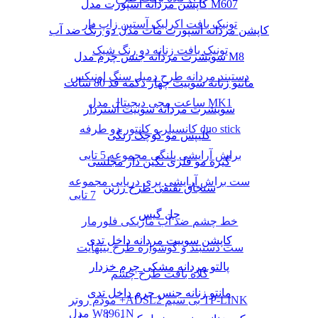
کاپشن مردانه اسپورت مدل M607
تونیک بافت اکرلیک آستین زاپ دار
کاپشن مردانه اسپورت مات مدل دو رنگ ضد آب
تونیک بافت زنانه دو رنگ شیک
سویشرت مردانه جنس چرم مدل M8
دستبند مردانه طرح دمبل سنگ اونیکس
مانتو زنانه سوییت چهار دکمه قد 80 سانت
ساعت مچی دیجیتال مدل MK1
سویشرت مردانه سوییت آستردار
کانسیلر و کانتور دو طرفه duo stick
کلیپس مو کوچک رنگی
براش آرایشی پلنگی مجموعه 5 تایی
گیره مو فلزی نگین دار مجلسی
ست براش آرایشی پری دریایی مجموعه
سنجاق تقتقی طرح رزین
7 تایی
چل گیس
خط چشم ضد آب ماژیکی فلورمار
کاپشن سوییت مردانه داخل تدی
ست دستبند و گوشواره طرح بینهایت
پالتو مردانه مشکی چرم خزدار
کلاه بافت طرح چشم
مانتو زنانه جنس چرم داخل تدی
مودم روتر +ADSL2 بی سیم TP-LINK
مدل W8961N