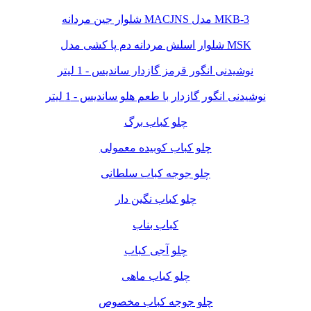
شلوار جین مردانه MACJNS مدل MKB-3
شلوار اسلش مردانه دم پا کشی مدل MSK
نوشیدنی انگور قرمز گازدار ساندیس - 1 لیتر
نوشیدنی انگور گازدار با طعم هلو ساندیس - 1 لیتر
چلو کباب برگ
چلو کباب کوبیده معمولی
چلو جوجه کباب سلطانی
چلو کباب نگین دار
کباب بناب
چلو آجی کباب
چلو کباب ماهی
چلو جوجه کباب مخصوص