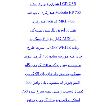
شارژر دیواری مدل LCD USB
هندزفری تایپ سی Mcdodo HP-750
هندزفری ivon کد MKH-450
شارژر اوریجینال سوزنی نوکیا
کابل تبدیل لایتنینگ به AUX اپل
تی شرت طرح OFF WHITE زنانه
چای کله مورچه ساده 450 گرمی بلوط
ماست موسیر چکیده 250 گرمی پگاه
بیسکوییت مغز دار های بای 95 گرمی
پودر لباسشویی پلی واش 500g اکتیو
سیب زمینی نیمه سرخ شده 750g کیمبال
اسنک طلایی ویژه 50 گرمی چی توز