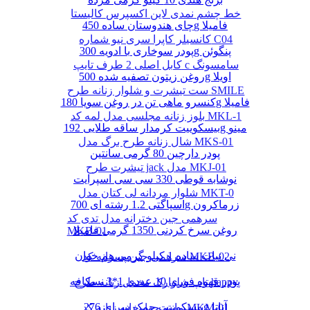
خط چشم نمدی لاین اکسپرس کالیستا
چای هندوستان ساده 450g فامیلا
کانسیلر کاپرا سری نیو شماره C04
پودر سوخاری با ادویه 300g پنگوئن
کابل اصلی 2 طرف تایپ c سامسونگ
روغن زیتون تصفیه شده 500g اویلا
ست تیشرت و شلوار زنانه طرح SMILE
کنسرو ماهی تن در روغن سویا 180g فامیلا
بلوز زنانه مجلسی مدل لمه کد MKL-1
بیسکوییت کرمدار ساقه طلایی 192g مینو
شال زنانه طرح برگ مدل MKS-01
پودر دارچین 80 گرمی سانتین
تیشرت طرح jack مدل MKJ-01
نوشابه قوطی 330 سی سی اسپرایت
شلوار مردانه لی کتان مدل MKT-0
اسپاگتی 1.2 رشته ای 700g زرماکرون
سرهمی جین دخترانه مدل تدی کد
روغن سرخ کردنی 1350 گرمی فامیلا
MKB-01
نی نبات ساده 1 کیلو گرمی هم خوان
سرهمی جین پسرانه کد MKB-02
پودر قهوه فوری 10 عددی 1*3 نسکافه
تاپ شلوارک مخمل زنانه طرح happy
بیسکوییت چمک سرای 276g آناتا
مانتو چهارخانه زنانه کد MKM-01