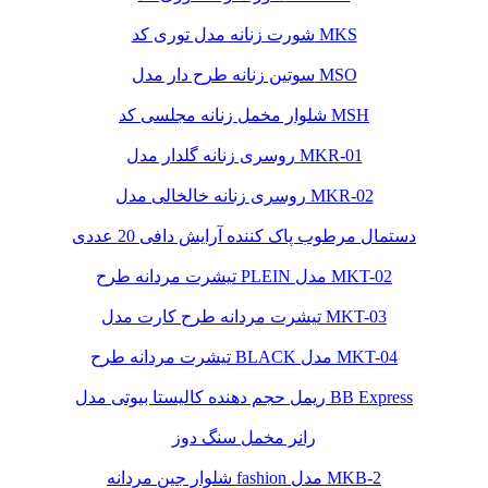
شورت زنانه مدل توری کد MKS
سوتین زنانه طرح دار مدل MSO
شلوار مخمل زنانه مجلسی کد MSH
روسری زنانه گلدار مدل MKR-01
روسری زنانه خالخالی مدل MKR-02
دستمال مرطوب پاک کننده آرایش دافی 20 عددی
تیشرت مردانه طرح PLEIN مدل MKT-02
تیشرت مردانه طرح کارت مدل MKT-03
تیشرت مردانه طرح BLACK مدل MKT-04
ریمل حجم دهنده کالیستا بیوتی مدل BB Express
رانر مخمل سنگ دوز
شلوار جین مردانه fashion مدل MKB-2