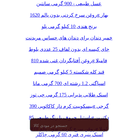
عسل طبیعی - 900 گرمی سانتین
روغن سرخ کردنی بدون پالم 1620g بهار
برنج هندی 10 کیلو گرمی پلو
خمیر دندان برای دندان های حساس مریدنت
چای کیسه ای بدون لفاف 25 عددی بلوط
روغن آفتابگردان غنی شده 810g فامیلا
قند کله شکسته 5 کیلو گرمی صمیم
اسپاگتی 1.2 رشته ای 700 گرمی مانا
اسنک طلایی پذیرایی 175 گرمی چی توز
بیسکوییت کرم دار کاکائویی 390g گرجی
پاستیل حروف با رنگ طبیعی 85g دکتربن
روغن سرخ کردنی بدون پالم 810g اویلا
اسنک پنیری فنری 60 گرمی چاکلز