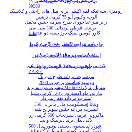
رانر میز غذا خوری جنس مخمل
رشته آشی ویژه 500 گرمی انسی کد
NC00
رومیزی سه تیکه لمه اکلیلی برای مبل های راحتی و کلاسیک
آلوچه وکیوم آلو 75 گرمی ترشین
رانر میز غذاخوری طرح سرمه جنس مخمل
نوشابه قوطی پرتغالی 330 سی سی
کاور کوسن سنگ دوز بسته دو عددی
فانتا
رومیزی لمه اکلیلی سه تیکه شیک
چای کله مورچه معطر 450 گرمی بلوط
دمکنی و دستمال قابلمه 5 تیکه
اسنک کچاپ ویژه 110 گرمی چی توز
کت مردانه مدل مخمل سوییت بدون آستر
روغن ذرت 810 گرمی زر اویل کد
ZAR01
تی شرت مردانه طرح دو رنگ
ماست پر چرب 2000g دومینو
تیشرت مردانه برند Madmext متریال ترک
مارش ملو اکسترودی 120 گرمی شیبا
تیشرت مردانه یقه زیپ دار
بیسکوییت مادر پذیرایی 350g ویتانا
تیشرت مردانه جنس سوپر نخ پنبه
ماکرونی فرمی سبزیجات 500 گرمی زر
لاک دندان برند دیزلینگ وایت
پودر لباسشویی دستی یونیورسال 500g
تونیک آستین کوتاه زنانه طرح گارفیلد
پرسیل