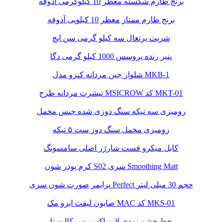
برنج طارم شکسته معطر 10 کیلوگرمی آذوقه
برنج طارم ممتاز معطر 10 کیلویی آذوقه
شربت پرتغال سه کیلو گرمی سن ایچ
پنیر رنده پروسس 1000 کیلو گرمی دگا
شلوار جین مردانه کنزو مدل MKB-1
تیشرت مردانه طرح MSICROW کد MKT-01
رومیزی سه تیکه سنگ دوزی شده جنس مخمل
رومیزی مخمل سنگ دوز ست ۵ تیکه
کابل میکرو فست شارژر اصلی سامسونگ
کرم پودر شون S02 سری Smoothing Matt
پرایمر صورت شون سری Perfect حجم 30 میلی لیتر
صابون لیفت ابرو مک MAC کد MKS-01
خط چشم نمدی لاین اکسپرس کالیستا