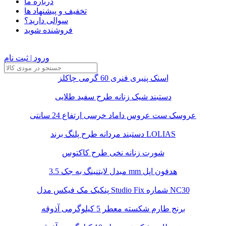
درباره ما
تخفیف و پیشنهاد ها
سوالی دارید؟
فروشنده شوید
ورود | ثبت نام
اسنک پنیری فنری 60 گرمی چاکلز
دستبند شیک زنانه طرح سفید طلایی
عروسک ست عروس داماد خرسی ارتفاع 24 سانتی
دستبند مردانه طرح پلنگ برند LOLIAS
شورت زنانه نخی طرح کاکتوس
مبدل لایتنینگ به جک 3.5 mm هدفون اپل
پنکیک مک فیکس مدل Studio Fix شماره NC30
برنج طارم شکسته معطر 5 کیلوگرمی آذوقه