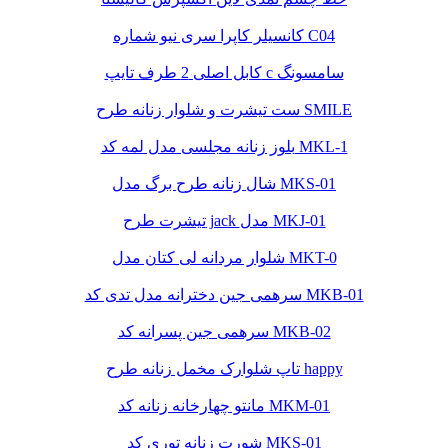
کانسیلر کاپرا سری نیو شماره C04
کابل اصلی 2 طرف تایپ c سامسونگ
ست تیشرت و شلوار زنانه طرح SMILE
بلوز زنانه مجلسی مدل لمه کد MKL-1
شال زنانه طرح برگ مدل MKS-01
تیشرت طرح jack مدل MKJ-01
شلوار مردانه لی کتان مدل MKT-0
سرهمی جین دخترانه مدل تدی کد MKB-01
سرهمی جین پسرانه کد MKB-02
تاپ شلوارک مخمل زنانه طرح happy
مانتو چهارخانه زنانه کد MKM-01
شورت زنانه توری کد MKS-01