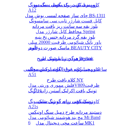
رومیزی یک در یک مخمل سنگ دوز
کاور سیلیکونی برای گوشی سامسونگ
A12
چای ساز صفحه لمسی بوش مدل BS-1311
کابل فست شارژر تایپ سی سامسونگ
بلوز یقه سه سانت ریز بافت مردانه
محافظ کابل شارژر مدل Spring
بلوز یقه گرد مردانه جنس نخ پنبه
پاور بانک شیائومی ظرفیت 20000 میلی
ماسک صورت دوقلوی BEAUTY CITY
آمپر
هودی زنانه شیک طرح Reebok
هندزفری گردنی بلوتوثی لنوو
کاور سیلیکونی برای گوشی سامسونگ
ساعت مچی زنانه فوق العاده لوکس مجلسی
A51
کلاه بافت طرح NY
فلش مموری وریتی مدلV809ظرفیت
16 گیگ
تونیک بافت اکرلیک آستین زاپ دار
تونیک بافت زنانه دو رنگ شیک
کاور سیلیکونی برای گوشی سامسونگ
A21s
دستبند مردانه طرح دمبل سنگ اونیکس
مچ بند هوشمند شیائومی مدل Mi Band
6
ساعت مچی دیجیتال مدل MK1