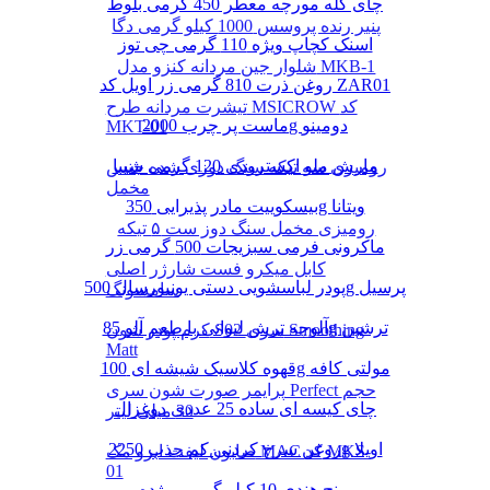
چای کله مورچه معطر 450 گرمی بلوط
پنیر رنده پروسس 1000 کیلو گرمی دگا
اسنک کچاپ ویژه 110 گرمی چی توز
شلوار جین مردانه کنزو مدل MKB-1
روغن ذرت 810 گرمی زر اویل کد ZAR01
تیشرت مردانه طرح MSICROW کد
ماست پر چرب 2000g دومینو
MKT-01
مارش ملو اکسترودی 120 گرمی شیبا
رومیزی سه تیکه سنگ دوزی شده جنس
مخمل
بیسکوییت مادر پذیرایی 350g ویتانا
رومیزی مخمل سنگ دوز ست ۵ تیکه
ماکرونی فرمی سبزیجات 500 گرمی زر
کابل میکرو فست شارژر اصلی
پودر لباسشویی دستی یونیورسال 500g پرسیل
سامسونگ
آلوچه ترش لیوانی با طعم آلو 85g ترشین
کرم پودر شون S02 سری Smoothing
Matt
قهوه کلاسیک شیشه ای 100g مولتی کافه
پرایمر صورت شون سری Perfect حجم
چای کیسه ای ساده 25 عددی دوغزال
30 میلی لیتر
روغن سرخ کردنی کم جذب 2250g اویلا
صابون لیفت ابرو مک MAC کد MKS-
01
برنج هندی 10 کیلو گرمی مژده