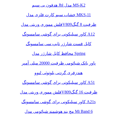
هدفون بی سیم Jbl مدل MS-K2
خشاب سیم کارت فلزی مدل MKS-11
فلش مموری وریتی مدلV809ظرفیت 8 گیگ
کاور سیلیکونی برای گوشی سامسونگ A12
کابل فست شارژر تایپ سی سامسونگ
محافظ کابل شارژر مدل Spring
پاور بانک شیائومی ظرفیت 20000 میلی آمپر
هندزفری گردنی بلوتوثی لنوو
کاور سیلیکونی برای گوشی سامسونگ A51
فلش مموری وریتی مدلV809ظرفیت 16 گیگ
کاور سیلیکونی برای گوشی سامسونگ A21s
مچ بند هوشمند شیائومی مدل Mi Band 6