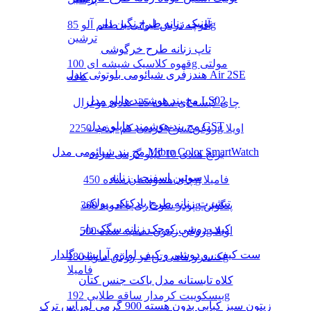
تونیک زنانه طرح نگین دار
آلوچه ترش لیوانی با طعم آلو 85g
ترشین
تاپ زنانه طرح خرگوشی
قهوه کلاسیک شیشه ای 100g مولتی
هندزفری شیائومی بلوتوثی مدل Air 2SE
کافه
مچ بند هوشمند هایلو مدل LS02
چای کیسه ای ساده 25 عددی دوغزال
مچ بند هوشمند هایلو مدل GST
روغن سرخ کردنی کم جذب 2250g اویلا
مچ بند شیائومی مدل Mibro Color SmartWatch
برنج هندی 10 کیلو گرمی مژده
سوتین اسفنجی زنانه
چای هندوستان ساده 450g فامیلا
تیشرت زنانه طرح بادکنکی پولکی
پودر سوخاری با ادویه 300g پنگوئن
کیف دوشی کوچک زنانه سگک دار
روغن زیتون تصفیه شده 500g اویلا
ست کیف رو دوشی و کیف لوازم آرایشی گلدار
کنسرو ماهی تن در روغن سویا 180g
فامیلا
کلاه تابستانه مدل باکت جنس کتان
بیسکوییت کرمدار ساقه طلایی 192g
زیتون سبز کبابی بدون هسته 900 گرمی لوراس ترک
مینو