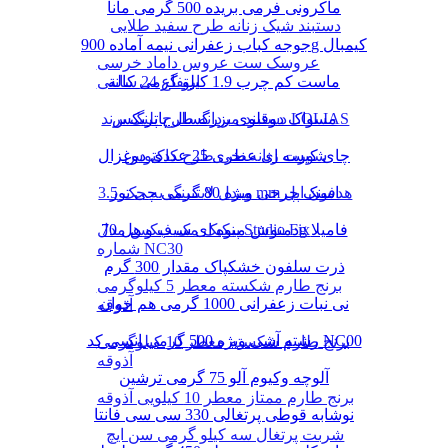
ماکرونی فرمی بریده 500 گرمی مانا
دستبند شیک زنانه طرح سفید طلایی
جوجه کباب زعفرانی نیمه آماده 900g کیمبال
عروسک ست عروس داماد خرسی
ماست کم چرب 1.9 کیلو گرمی کاله
ارتفاع 24 سانتی
دستبند مردانه طرح پلنگ برند LOLIAS
مسواک دوقلوی بزرگسال پاتریکس
چای کیسه ای عطری 25 عددی دوغزال
شورت زنانه نخی طرح کاکتوس
مبدل لایتنینگ به جک 3.5 mm هدفون اپل
اسنک چرخی ویژه 80 گرمی چی توز
دمنوش میوه ای سیب و هل 70g فامیلا
پنکیک مک فیکس مدل Studio Fix
شماره NC30
ذرت سلفون خشکپاک مقدار 300 گرم
برنج طارم شکسته معطر 5 کیلوگرمی
نی نبات زعفرانی 1000 گرمی هم خوان
آذوقه
رشته آشی ویژه 500 گرمی انسی کد NC00
برنج طارم شکسته معطر 10 کیلوگرمی
آذوقه
آلوچه وکیوم آلو 75 گرمی ترشین
برنج طارم ممتاز معطر 10 کیلویی آذوقه
نوشابه قوطی پرتغالی 330 سی سی فانتا
شربت پرتغال سه کیلو گرمی سن ایچ