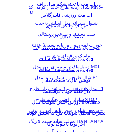
اب مت یا تخته شکم مدل راف
شال زنانه طرح خالدار کرمی کد MKS-
02
اب مت ورزشی فایبرگلاس
شلوار پسرانه مدل اسلش 6 جیب
نردبان چابکی 4 متری
ست دستبند و ساعت دیجیتالی
صفحه تعادل 2022
جوراب لمه راه راه زنانه بسته 3 عددی
فوم رولر 33 سانت مشکی تکنوجیم
ماسک ورقه ای چای سبز
فوم رولر تمام فوم 33 سانت
زنبیل بافت تسمه ای نرم مدل M01
فوم رولر تمام فوم 45 سانت
شال طرح دار شیک زنانه مدل B1
کوشن بال یا صفحه تعادل
تونیک بافت زنانه طرح cuti cats مدل TI
دار حلقه چوبی کراسفیت
شلوار راحتی بچگانه طرح STOP
دورس جنس سوییت مدل moschino
شلوار جین زنانه زاپ دار برند miss one
تیشرت مخمل سوییت مردانه آستین کوتاه
پالت سایه چشم 9 رنگ CHANLANYA
آجر یوگا یا بلوک یوگا