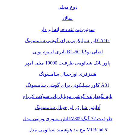
دوغ محلی
سالاد
سوتین نیم تنه دخرانه ابر دار
کاور سیلیکونی برای گوشی سامسونگ A10s
باتری لیتیوم یونی BL-5C اصلی نوکیا
پاور بانک شیائومی ظرفیت 10000 میلی آمپر
هندزفری اورجینال سامسونگ
کاور سیلیکونی برای گوشی سامسونگ A31
پایه نگهدارنده گوشی موبایل پاپ سوکت کی اچ
آداپتور شارژر اورجینال سامسونگ
فلش مموری وریتی مدلV809ظرفیت 32 گیگ
مچ بند هوشمند شیائومی مدل Mi Band 5