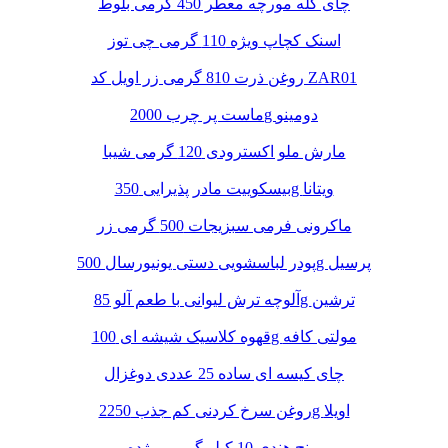
چای کله مورچه معطر 450 گرمی بلوط
اسنک کچاپ ویژه 110 گرمی چی توز
روغن ذرت 810 گرمی زر اویل کد ZAR01
ماست پر چرب 2000g دومینو
مارش ملو اکسترودی 120 گرمی شیبا
بیسکوییت مادر پذیرایی 350g ویتانا
ماکرونی فرمی سبزیجات 500 گرمی زر
پودر لباسشویی دستی یونیورسال 500g پرسیل
آلوچه ترش لیوانی با طعم آلو 85g ترشین
قهوه کلاسیک شیشه ای 100g مولتی کافه
چای کیسه ای ساده 25 عددی دوغزال
روغن سرخ کردنی کم جذب 2250g اویلا
برنج هندی 10 کیلو گرمی مژده