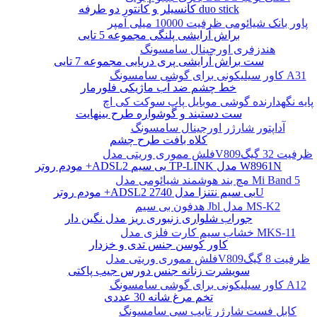
کانسیلر و کانتور دو طرفه duo stick
پاور بانک شیائومی ظرفیت 10000 میلی آمپر
براش آرایشی پلنگی مجموعه 5 تایی
هندزفری اورجینال سامسونگ
ست براش آرایشی پری دریایی مجموعه 7 تایی
کاور سیلیکونی برای گوشی سامسونگ A31
خط چشم ضد آب ماژیکی فلورمار
پایه نگهدارنده گوشی موبایل پاپ سوکت کی اچ
ست دستبند و گوشواره طرح بینهایت
آداپتور شارژر اورجینال سامسونگ
کلاه بافت طرح چشم
فلش مموری وریتی مدلV809ظرفیت 32 گیگ
مودم روتر +ADSL2 بی سیم TP-LINK مدل W8961N
مچ بند هوشمند شیائومی مدل Mi Band 5
مودم روتر +ADSL2 بی سیم نتنزا مدل 2740U
هدفون بی سیم Jbl مدل MS-K2
جوراب شلواری زنبوری ریز مدل نگین دار
خشاب سیم کارت فلزی مدل MKS-11
کاور کوسن جنس تدی و خزدار
فلش مموری وریتی مدلV809ظرفیت 8 گیگ
سویشرت زنانه جنس دورس جیب پاکتی
کاور سیلیکونی برای گوشی سامسونگ A12
تخم مرغ شانه 30 عددی
کابل فست شارژر تایپ سی سامسونگ