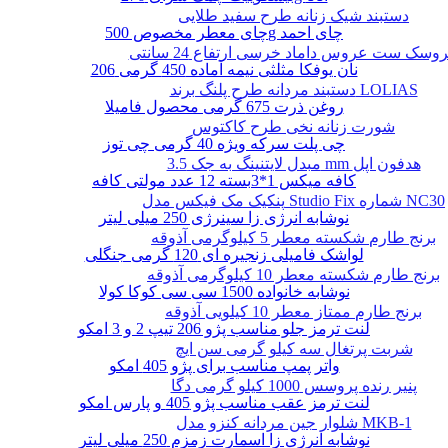
دستبند شیک زنانه طرح سفید طلایی
چای معطر مخصوص 500g چای احمد
وسک ست عروس داماد خرسی ارتفاع 24 سانتی
نان یوفکا مثلثی نیمه آماده 450 گرمی 206
دستبند مردانه طرح پلنگ برند LOLIAS
روغن ذرت 675 گرمی محصول فامیلا
شورت زنانه نخی طرح کاکتوس
چی پلت سرکه ویژه 40 گرمی چی توز
مبدل لایتنینگ به جک 3.5 mm هدفون اپل
کافه میکس 1*3بسته 12 عدد مولتی کافه
پنکیک مک فیکس مدل Studio Fix شماره NC30
نوشابه انرژی زا سینرژی 250 میلی لیتر
برنج طارم شکسته معطر 5 کیلوگرمی آذوقه
لواشک فامیلی زنجیره ای 120 گرمی جنگلی
برنج طارم شکسته معطر 10 کیلوگرمی آذوقه
نوشابه خانواده 1500 سی سی کوکا کولا
برنج طارم ممتاز معطر 10 کیلویی آذوقه
لنت ترمز جلو مناسب پژو 206 تیپ 2 و 3 امکو
شربت پرتغال سه کیلو گرمی سن ایچ
واتر پمپ مناسب برای پژو 405 امکو
پنیر رنده پروسس 1000 کیلو گرمی دگا
لنت ترمز عقب مناسب پژو 405 و پارس امکو
شلوار جین مردانه کنزو مدل MKB-1
نوشابه انرژی زا اسمارت زمزم 250 میلی لیتر