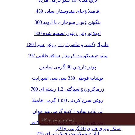
چای هندوستان ساده 450g فامیلا
پودر سوخاری با ادویه 300g پنگوئن
روغن زیتون تصفیه شده 500g اویلا
کنسرو ماهی تن در روغن سویا 180g فامیلا
بیسکوییت کرمدار ساقه طلایی 192g مینو
پودر دارچین 80 گرمی سانتین
نوشابه قوطی 330 سی سی اسپرایت
اسپاگتی 1.2 رشته ای 700g زرماکرون
روغن سرخ کردنی 1350 گرمی فامیلا
نی نبات ساده 1 کیلو گرمی هم خوان
پودر قهوه فوری 10 عددی 1*3 نسکافه
اسنک پنیری فنری 60 گرمی چاکلز
بیسکوییت چمک سرای 276g آناتا