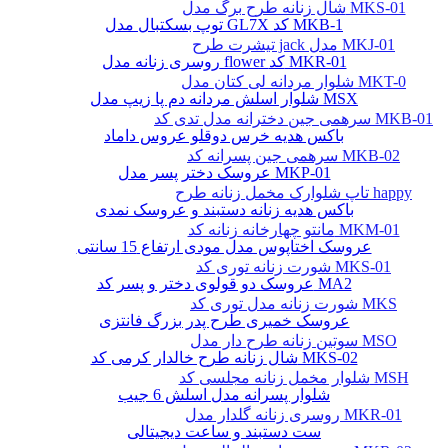
شال زنانه طرح برگ مدل MKS-01
توپ بسکتبال مدل GL7X کد MKB-1
تیشرت طرح jack مدل MKJ-01
روسری زنانه مدل flower کد MKR-01
شلوار مردانه لی کتان مدل MKT-0
شلوار اسلش مردانه دم پا زیپ مدل MSX
سرهمی جین دخترانه مدل تدی کد MKB-01
باکس هدیه خرس دوقلو عروس داماد
سرهمی جین پسرانه کد MKB-02
عروسک دختر پسر مدل MKP-01
تاپ شلوارک مخمل زنانه طرح happy
باکس هدیه زنانه دستبند و عروسک نمدی
مانتو چهارخانه زنانه کد MKM-01
عروسک اختاپوس مدل مودی ارتفاع 15 سانتی
شورت زنانه توری کد MKS-01
عروسک دو قولوی دختر و پسر کد MA2
شورت زنانه مدل توری کد MKS
عروسک خمیری طرح پدر بزرگ فانتزی
سوتین زنانه طرح دار مدل MSO
شال زنانه طرح خالدار کرمی کد MKS-02
شلوار مخمل زنانه مجلسی کد MSH
شلوار پسرانه مدل اسلش 6 جیب
روسری زنانه گلدار مدل MKR-01
ست دستبند و ساعت دیجیتالی