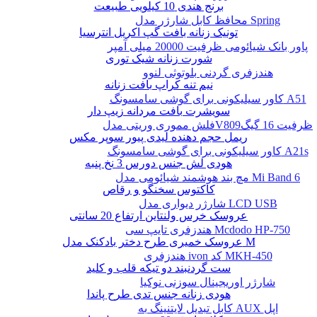
برنج هندی 10 کیلویی طبیعت
محافظ کابل شارژر مدل Spring
تونیک زنانه بافت گپ اکریل انترسیا
پاور بانک شیائومی ظرفیت 20000 میلی آمپر
شورت زنانه شیک توری
هندزفری گردنی بلوتوثی لنوو
نیم تنه کراپ بافت زنانه
کاور سیلیکونی برای گوشی سامسونگ A51
سویشرت بافت مردانه زیپ دار
فلش مموری وریتی مدلV809ظرفیت 16 گیگ
ریمل حجم دهنده لیدی پیور سوپر مکس
کاور سیلیکونی برای گوشی سامسونگ A21s
هودی لش جنس دورس 3 نخ پنبه
مچ بند هوشمند شیائومی مدل Mi Band 6
کاکتوس سخنگو و رقاص
شارژر دیواری مدل LCD USB
عروسک خرس ولنتاین ارتفاع 20 سانتی
هندزفری تایپ سی Mcdodo HP-750
عروسک خمیری طرح دختر بادکنک مدل M
هندزفری ivon کد MKH-450
ست گردنبند دو تیکه قلب و کلید
شارژر اوریجینال سوزنی نوکیا
هودی زنانه جنس تدی طرح پاندا
کابل تبدیل لایتنینگ به AUX اپل