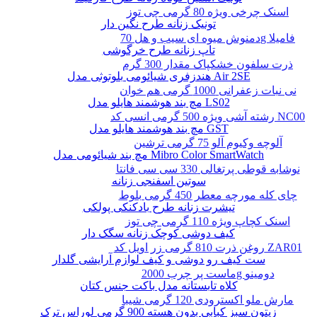
اسنک چرخی ویژه 80 گرمی چی توز
تونیک زنانه طرح نگین دار
دمنوش میوه ای سیب و هل 70g فامیلا
تاپ زنانه طرح خرگوشی
ذرت سلفون خشکپاک مقدار 300 گرم
هندزفری شیائومی بلوتوثی مدل Air 2SE
نی نبات زعفرانی 1000 گرمی هم خوان
مچ بند هوشمند هایلو مدل LS02
رشته آشی ویژه 500 گرمی انسی کد NC00
مچ بند هوشمند هایلو مدل GST
آلوچه وکیوم آلو 75 گرمی ترشین
مچ بند شیائومی مدل Mibro Color SmartWatch
نوشابه قوطی پرتغالی 330 سی سی فانتا
سوتین اسفنجی زنانه
چای کله مورچه معطر 450 گرمی بلوط
تیشرت زنانه طرح بادکنکی پولکی
اسنک کچاپ ویژه 110 گرمی چی توز
کیف دوشی کوچک زنانه سگک دار
روغن ذرت 810 گرمی زر اویل کد ZAR01
ست کیف رو دوشی و کیف لوازم آرایشی گلدار
ماست پر چرب 2000g دومینو
کلاه تابستانه مدل باکت جنس کتان
مارش ملو اکسترودی 120 گرمی شیبا
زیتون سبز کبابی بدون هسته 900 گرمی لوراس ترک