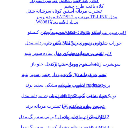
کت زنانه جنس مخمل کبریتی آستردار
کلاه بافت طرح چشم
تیشرت مردانه آستین کوتاه سرشانه شنل
مودم روتر +ADSL2 بی سیم TP-LINK مدل
تی آر ایکس پرو
W8961N
مانتو مزونی جنس سوییت آستین کیمینو
مودم روتر +ADSL2 بی سیم نتنزا مدل 2740U
تیشرت مردانه مدل M819 جنس سوپر پنبه
جوراب شلواری زنبوری ریز مدل نگین دار
تیشرت مردانه مشکی مدل ساده سوپر پنبه
کاور کوسن جنس تدی و خزدار
شنل چرم مردانه خزدار مدل جلو باز
سویشرت زنانه جنس دورس جیب پاکتی
تیشرت مردانه دورنگ زیپ دار جنس سوپر پنبه
تخم مرغ شانه 30 عددی
تیشرت مردانه مشکی سفید برند madmext
برنج هندی 10 کیلویی طبیعت
تیشرت مردانه مدل think less8 جنس سوپر پنبه
تونیک زنانه بافت گپ اکریل انترسیا
تیشرت مردانه برند LV جنس سوپر نخ پنبه
شورت زنانه شیک توری
تیشرت مردانه مخمل کبریتی سه رنگ مدل M512
نیم تنه کراپ بافت زنانه
تیشرت مردانه مخمل کبریتی سه رنگ مدل M513
سویشرت بافت مردانه زیپ دار