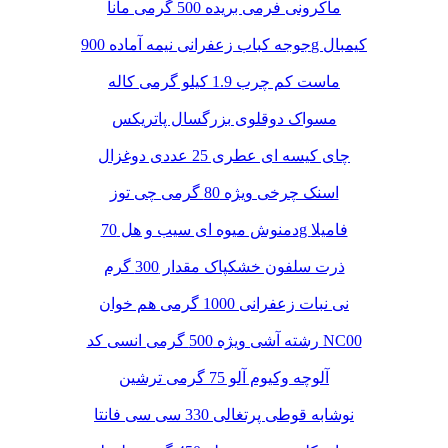
ماکرونی فرمی بریده 500 گرمی مانا
جوجه کباب زعفرانی نیمه آماده 900g کیمبال
ماست کم چرب 1.9 کیلو گرمی کاله
مسواک دوقلوی بزرگسال پاتریکس
چای کیسه ای عطری 25 عددی دوغزال
اسنک چرخی ویژه 80 گرمی چی توز
دمنوش میوه ای سیب و هل 70g فامیلا
ذرت سلفون خشکپاک مقدار 300 گرم
نی نبات زعفرانی 1000 گرمی هم خوان
رشته آشی ویژه 500 گرمی انسی کد NC00
آلوچه وکیوم آلو 75 گرمی ترشین
نوشابه قوطی پرتغالی 330 سی سی فانتا