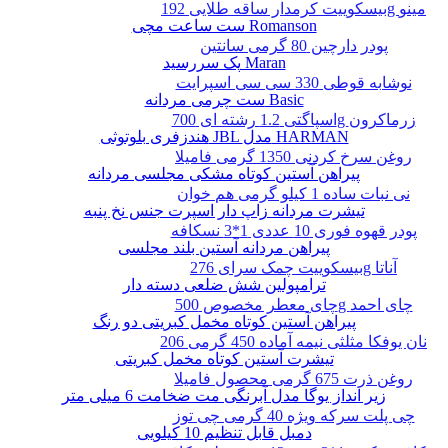
بیسکوییت کرمدار ساقه طلایی 192g مینو
ست ساعت مچی Romanson
پودر دارچین 80 گرمی سانتین
پک سررسید Maran
نوشابه قوطی 330 سی سی اسپرایت
ست چرمی مردانه Basic
اسپاگتی 1.2 رشته ای 700g زرماکرون
هندزفری بلوتوثی JBL مدل HARMAN
روغن سرخ کردنی 1350 گرمی فامیلا
پیراهن آستین کوتاه مشکی مجلسی مردانه
نی نبات ساده 1 کیلو گرمی هم خوان
تیشرت مردانه زاپ دار اسپرت جنس نخ پنبه
پودر قهوه فوری 10 عددی 1*3 نسکافه
پیراهن مردانه آستین بلند مجلسی
بیسکوییت چمک سرای 276g آناتا
ترامپولین شش ضلعی دسته دار
چای معطر مخصوص 500g چای احمد
پیراهن آستین کوتاه مخمل کبریتی دو رنگ
نان یوفکا مثلثی نیمه آماده 450 گرمی 206
تیشرت آستین کوتاه مخمل کبریتی
روغن ذرت 675 گرمی محصول فامیلا
زیر انداز یوگا مدل آبرنگی مت ضخامت 6 میلی متر
چی پلت سرکه ویژه 40 گرمی چی توز
دمبل قابل تنظیم 10 کیلویی