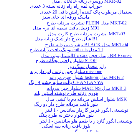
روسری زنانه خالخالی مدل MKR-02
جوراب لمه راه راه زنانه بسته 3 عددی
ستمال مرطوب پاک کننده آرایش دافی 20 عددی
ماسک ورقه ای چای سبز
تیشرت مردانه طرح PLEIN مدل MKT-02
زنبیل بافت تسمه ای نرم مدل M01
تیشرت مردانه طرح کارت مدل MKT-03
شال طرح دار شیک زنانه مدل B1
تیشرت مردانه طرح BLACK مدل MKT-04
تونیک بافت زنانه طرح cuti cats مدل TI
یمل حجم دهنده کالیستا بیوتی مدل BB Express
شلوار راحتی بچگانه طرح STOP
رانر مخمل سنگ دوز
شلوار جین زنانه زاپ دار برند miss one
شلوار جین مردانه fashion مدل MKB-2
پالت سایه چشم 9 رنگ CHANLANYA
شلوار جین مردانه MACJNS مدل MKB-3
هودی زنانه طرح نوشته آستین بلند
شلوار اسلش مردانه دم پا کشی مدل MSK
بلوز بافت مردانه طرح دار دو رنگ
نوشیدنی انگور قرمز گازدار ساندیس - 1 لیتر
بلوز شلوار دخترانه طرح پلنگ
وشیدنی انگور گازدار با طعم هلو ساندیس - 1 لیتر
بلوز بافت زنانه یقه اسکی
چلو کباب برگ