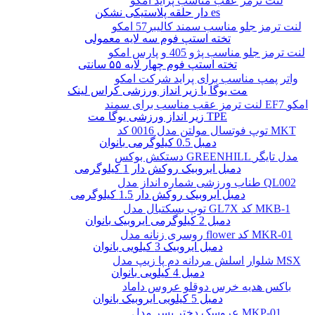
لنت ترمز عقب مناسب پراید امکو
دار حلقه پلاستیکی نشکن es
لنت ترمز جلو مناسب سمند کالیبر57 امکو
تخته استپ فوم سه لایه معمولی
لنت ترمز جلو مناسب پژو 405 و پارس امکو
تخته استپ فوم چهار لایه ۵۵ سانتی
واتر پمپ مناسب برای پراید شرکت امکو
مت یوگا یا زیر انداز ورزشی کراس لینک
لنت ترمز عقب مناسب برای سمند EF7 امکو
زیر انداز ورزشی یوگا مت TPE
توپ فوتسال مولتن مدل 0016 کد MKT
دمبل 0.5 کیلوگرمی بانوان
دستکش بوکس GREENHILL مدل تایگر
دمبل ایروبیک روکش‌ دار 1 کیلوگرمی
طناب ورزشی شماره انداز مدل QL002
دمبل ایروبیک روکش‌ دار 1.5 کیلوگرمی
توپ بسکتبال مدل GL7X کد MKB-1
دمبل 2 کیلوگرمی ایروبیک بانوان
روسری زنانه مدل flower کد MKR-01
دمبل ایروبیک 3 کیلویی بانوان
شلوار اسلش مردانه دم پا زیپ مدل MSX
دمبل 4 کیلویی بانوان
باکس هدیه خرس دوقلو عروس داماد
دمبل 5 کیلویی ایروبیک بانوان
عروسک دختر پسر مدل MKP-01