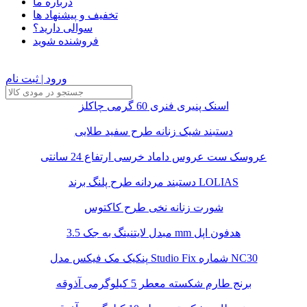
درباره ما
تخفیف و پیشنهاد ها
سوالی دارید؟
فروشنده شوید
ورود | ثبت نام
اسنک پنیری فنری 60 گرمی چاکلز
دستبند شیک زنانه طرح سفید طلایی
عروسک ست عروس داماد خرسی ارتفاع 24 سانتی
دستبند مردانه طرح پلنگ برند LOLIAS
شورت زنانه نخی طرح کاکتوس
مبدل لایتنینگ به جک 3.5 mm هدفون اپل
پنکیک مک فیکس مدل Studio Fix شماره NC30
برنج طارم شکسته معطر 5 کیلوگرمی آذوقه