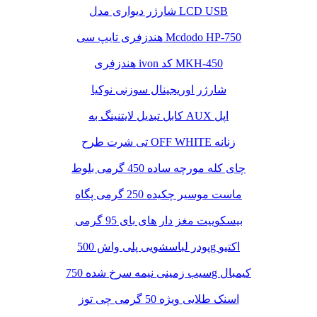
شارژر دیواری مدل LCD USB
هندزفری تایپ سی Mcdodo HP-750
هندزفری ivon کد MKH-450
شارژر اوریجینال سوزنی نوکیا
کابل تبدیل لایتنینگ به AUX اپل
تی شرت طرح OFF WHITE زنانه
چای کله مورچه ساده 450 گرمی بلوط
ماست موسیر چکیده 250 گرمی پگاه
بیسکوییت مغز دار های بای 95 گرمی
پودر لباسشویی پلی واش 500g اکتیو
سیب زمینی نیمه سرخ شده 750g کیمبال
اسنک طلایی ویژه 50 گرمی چی توز