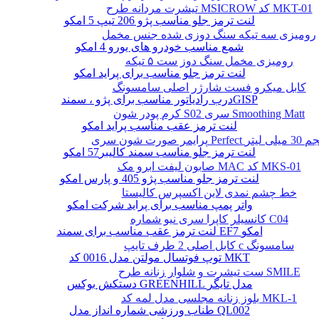
تیشرت مردانه طرح MSICROW کد MKT-01
لنت ترمز جلو مناسب پژو 206 تیپ 5 امکو
رومیزی سه تیکه سنگ دوزی شده جنس مخمل
شمع مناسب خودرو های یورو 4 امکو
رومیزی مخمل سنگ دوز ست ۵ تیکه
لنت ترمز جلو مناسب برای پراید امکو
کابل میکرو فست شارژر اصلی سامسونگ
درب رادیاتور مناسب برای پژو ، سمندGISP
کرم پودر شون S02 سری Smoothing Matt
لنت ترمز عقب مناسب پراید امکو
ن سری Perfect حجم 30 میلی لیتر
لنت ترمز جلو مناسب سمند کالیبر57 امکو
صابون لیفت ابرو مک MAC کد MKS-01
لنت ترمز جلو مناسب پژو 405 و پارس امکو
خط چشم نمدی لاین اکسپرس کالیستا
واتر پمپ مناسب برای پراید شرکت امکو
کانسیلر کاپرا سری نیو شماره C04
لنت ترمز عقب مناسب برای سمند EF7 امکو
کابل اصلی 2 طرف تایپ c سامسونگ
توپ فوتسال مولتن مدل 0016 کد MKT
ست تیشرت و شلوار زنانه طرح SMILE
دستکش بوکس GREENHILL مدل تایگر
بلوز زنانه مجلسی مدل لمه کد MKL-1
طناب ورزشی شماره انداز مدل QL002