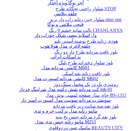
آجر یوگا ویژه آجدار
شلوار راحتی بچگانه طرح STOP
حلقه پیلاتس
شلوار جین زنانه زاپ دار برند miss one
قیچی پیلاتس و یوگا
پالت سایه چشم 9 رنگ CHANLANYA
ول اسلاید بیضی شکل جوراب دار
هودی زنانه طرح نوشته آستین بلند
حلقه لاغری مدل هولا هوپ
بلوز بافت مردانه طرح دار دو رنگ
پد اسکات ایرانی
بلوز شلوار دخترانه طرح پلنگ
کاپشن مردانه مدل M601
بلوز بافت زنانه یقه اسکی
کاپشن مردانه اسپورت مدل M602
رومیزی یک در یک مخمل سنگ دوز
کت مردانه شش دکمه مدل شرلینگ خزدار mk-01
چای ساز صفحه لمسی بوش مدل BS-1311
سویشرت مردانه سوییت مدل اسپورت آستر دار
بلوز یقه سه سانت ریز بافت مردانه
مانتو زنانه مدل ترکیب چرم و تدی
بلوز یقه گرد مردانه جنس نخ پنبه
مانتو زنانه جنس تدی مدل M253
ماسک صورت دوقلوی BEAUTY CITY