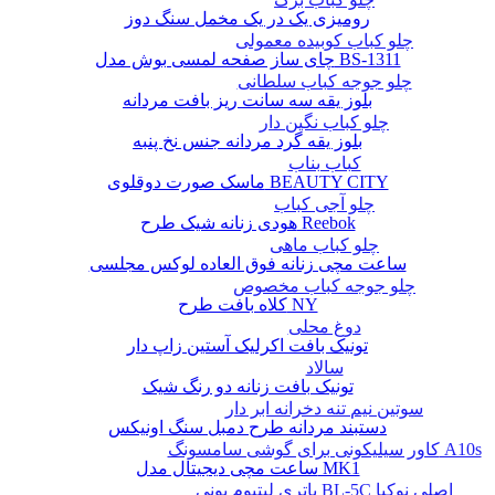
رومیزی یک در یک مخمل سنگ دوز
چلو کباب کوبیده معمولی
چای ساز صفحه لمسی بوش مدل BS-1311
چلو جوجه کباب سلطانی
بلوز یقه سه سانت ریز بافت مردانه
چلو کباب نگین دار
بلوز یقه گرد مردانه جنس نخ پنبه
کباب بناب
ماسک صورت دوقلوی BEAUTY CITY
چلو آجی کباب
هودی زنانه شیک طرح Reebok
چلو کباب ماهی
ساعت مچی زنانه فوق العاده لوکس مجلسی
چلو جوجه کباب مخصوص
کلاه بافت طرح NY
دوغ محلی
تونیک بافت اکرلیک آستین زاپ دار
سالاد
تونیک بافت زنانه دو رنگ شیک
سوتین نیم تنه دخرانه ابر دار
دستبند مردانه طرح دمبل سنگ اونیکس
کاور سیلیکونی برای گوشی سامسونگ A10s
ساعت مچی دیجیتال مدل MK1
باتری لیتیوم یونی BL-5C اصلی نوکیا