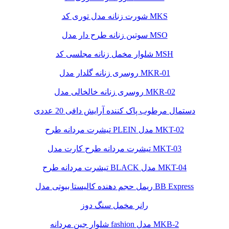
شورت زنانه مدل توری کد MKS
سوتین زنانه طرح دار مدل MSO
شلوار مخمل زنانه مجلسی کد MSH
روسری زنانه گلدار مدل MKR-01
روسری زنانه خالخالی مدل MKR-02
دستمال مرطوب پاک کننده آرایش دافی 20 عددی
تیشرت مردانه طرح PLEIN مدل MKT-02
تیشرت مردانه طرح کارت مدل MKT-03
تیشرت مردانه طرح BLACK مدل MKT-04
ریمل حجم دهنده کالیستا بیوتی مدل BB Express
رانر مخمل سنگ دوز
شلوار جین مردانه fashion مدل MKB-2