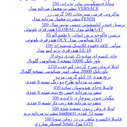
بیسکوییت مادر پذیرایی 350g ویتانا
تیشرت مخمل مردانه مدل VERSACE
ماکرونی فرمی سبزیجات 500 گرمی زر
تیشرت مخمل مردانه مدل FENDI
پودر لباسشویی دستی یونیورسال 500g پرسیل
هندزفری بلوتوثی GLOBAL هایلو مدل GT7
آلوچه ترش لیوانی با طعم آلو 85g ترشین
هندزفری بلوتوثی QCY شیائومی مدل T13
قهوه کلاسیک شیشه ای 100g مولتی کافه
هندزفری برند لیتو مدل LE-10
چای کیسه ای ساده 25 عددی دوغزال
پاور بانک 10000 نسخه 3 شیائومی گلوبال
روغن سرخ کردنی کم جذب 2250g اویلا
پاوربانک 20000 میلی آمپر شیائومی نسخه گلوبال
برنج هندی 10 کیلو گرمی مژده
تیشرت مردانه طرح دو رنگ بسته 6 عددی
چای هندوستان ساده 450g فامیلا
تیشرت مردانه جنس نخ پنبه بسته 6 عددی
پودر سوخاری با ادویه 300g پنگوئن
تیشرت مردانه یقه زیپ دار بسته 6 عددی
روغن زیتون تصفیه شده 500g اویلا
تیشرت مردانه برند madmext بسته 12 عددی
کنسرو ماهی تن در روغن سویا 180g فامیلا
اسپیکر شارژی Smart مدل GO3