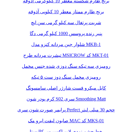
برنج طارم شکسته معطر 10 کیلوگرمی آذوقه
برنج طارم ممتاز معطر 10 کیلویی آذوقه
شربت پرتغال سه کیلو گرمی سن ایچ
پنیر رنده پروسس 1000 کیلو گرمی دگا
شلوار جین مردانه کنزو مدل MKB-1
تیشرت مردانه طرح MSICROW کد MKT-01
رومیزی سه تیکه سنگ دوزی شده جنس مخمل
رومیزی مخمل سنگ دوز ست ۵ تیکه
کابل میکرو فست شارژر اصلی سامسونگ
کرم پودر شون S02 سری Smoothing Matt
پرایمر صورت شون سری Perfect حجم 30 میلی لیتر
صابون لیفت ابرو مک MAC کد MKS-01
خط چشم نمدی لاین اکسپرس کالیستا