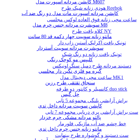
کاپشن مردانه اسپورت مدل M607
هودی زنانه شیک طرح Reebok
کاپشن مردانه اسپورت مات مدل دو رنگ ضد آب
ساعت مچی زنانه فوق العاده لوکس مجلسی
سویشرت مردانه جنس چرم مدل M8
کلاه بافت طرح NY
مانتو زنانه سوییت چهار دکمه قد 80 سانت
تونیک بافت اکرلیک آستین زاپ دار
سویشرت مردانه سوییت آستردار
تونیک بافت زنانه دو رنگ شیک
کلیپس مو کوچک رنگی
دستبند مردانه طرح دمبل سنگ اونیکس
گیره مو فلزی نگین دار مجلسی
ساعت مچی دیجیتال مدل MK1
سنجاق تقتقی طرح رزین
کانسیلر و کانتور دو طرفه duo stick
چل گیس
براش آرایشی پلنگی مجموعه 5 تایی
کاپشن سوییت مردانه داخل تدی
ست براش آرایشی پری دریایی مجموعه 7 تایی
پالتو مردانه مشکی چرم خزدار
خط چشم ضد آب ماژیکی فلورمار
مانتو زنانه جنس چرم داخل تدی
ست دستبند و گوشواره طرح بینهایت