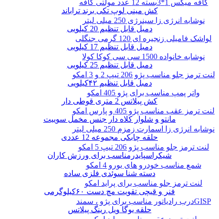
کافه میکس 1*3بسته 12 عدد مولتی کافه
کش مینی لوپ تکی برند تراباند
نوشابه انرژی زا سینرژی 250 میلی لیتر
دمبل قابل تنظیم 20 کیلویی
لواشک فامیلی زنجیره ای 120 گرمی جنگلی
دمبل قابل تنظیم 17 کیلویی
نوشابه خانواده 1500 سی سی کوکا کولا
دمبل قابل تنظیم 25 کیلویی
لنت ترمز جلو مناسب پژو 206 تیپ 2 و 3 امکو
دمبل قابل تنظیم ۴۲کیلویی
واتر پمپ مناسب برای پژو 405 امکو
کش پیلاتس 2 متری قوطی دار
لنت ترمز عقب مناسب پژو 405 و پارس امکو
مانتو و شلوار کلاه دار جنس مخمل سوییت
نوشابه انرژی زا اسمارت زمزم 250 میلی لیتر
حلقه چابکی مجموعه 12 عددی
لنت ترمز جلو مناسب پژو 206 تیپ 5 امکو
شیکراسپایدرمناسب برای ورزش کاران
شمع مناسب خودرو های یورو 4 امکو
دسته شنا سوئدی فلزی ساده
لنت ترمز جلو مناسب برای پراید امکو
فنر و قیچی تقویت مچ دست ۶۰کیلوگرمی
درب رادیاتور مناسب برای پژو ، سمندGISP
حلقه یوگا ویل رینگ پیلاتس