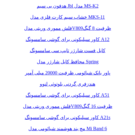
هدفون بی سیم Jbl مدل MS-K2
خشاب سیم کارت فلزی مدل MKS-11
فلش مموری وریتی مدلV809ظرفیت 8 گیگ
کاور سیلیکونی برای گوشی سامسونگ A12
کابل فست شارژر تایپ سی سامسونگ
محافظ کابل شارژر مدل Spring
پاور بانک شیائومی ظرفیت 20000 میلی آمپر
هندزفری گردنی بلوتوثی لنوو
کاور سیلیکونی برای گوشی سامسونگ A51
فلش مموری وریتی مدلV809ظرفیت 16 گیگ
کاور سیلیکونی برای گوشی سامسونگ A21s
مچ بند هوشمند شیائومی مدل Mi Band 6