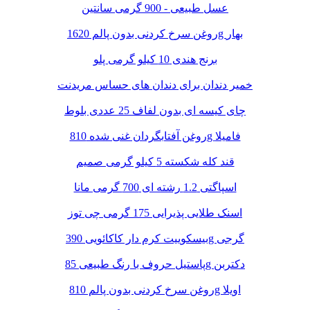
عسل طبیعی - 900 گرمی سانتین
روغن سرخ کردنی بدون پالم 1620g بهار
برنج هندی 10 کیلو گرمی پلو
خمیر دندان برای دندان های حساس مریدنت
چای کیسه ای بدون لفاف 25 عددی بلوط
روغن آفتابگردان غنی شده 810g فامیلا
قند کله شکسته 5 کیلو گرمی صمیم
اسپاگتی 1.2 رشته ای 700 گرمی مانا
اسنک طلایی پذیرایی 175 گرمی چی توز
بیسکوییت کرم دار کاکائویی 390g گرجی
پاستیل حروف با رنگ طبیعی 85g دکتربن
روغن سرخ کردنی بدون پالم 810g اویلا