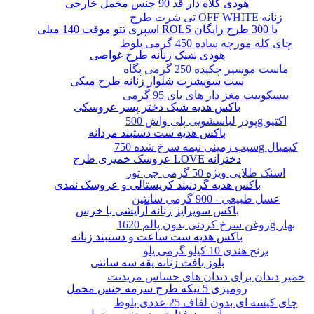
هودی کلاه دار قد 90 جنس مخمل خارجی
تی شرت طرح OFF WHITE زنانه
اسپری تتو موقت 140 میلی ROLS با 300 طرح رایگان
چای کله مورچه ساده 450 گرمی بلوط
هودی شیک زنانه طرح غواصی
ماست موسیر چکیده 250 گرمی پگاه
ست سویشرت شلوار زنانه طرح میکی
بیسکوییت مغز دار های بای 95 گرمی
باکس هدیه شیک دختر پسر عروسکی
پودر لباسشویی پلی واش 500g اکتیو
باکس هدیه ست دستبند مردانه
سیب زمینی نیمه سرخ شده 750g کیمبال
عروسک خمیری طرح LOVE دخترانه
اسنک طلایی ویژه 50 گرمی چی توز
باکس هدیه گردنبند کریستالی و عروسک نمدی
عسل طبیعی - 900 گرمی سانتین
باکس سوپرایز زنانه آرایشی با خرس
روغن سرخ کردنی بدون پالم 1620g بهار
باکس هدیه ست ساعت و دستبند زنانه
برنج هندی 10 کیلو گرمی پلو
بلوز بافت زنانه یقه سه سانتی
خمیر دندان برای دندان های حساس مریدنت
رومیزی 5 تیکه طرح سرمه جنس مخمل
چای کیسه ای بدون لفاف 25 عددی بلوط