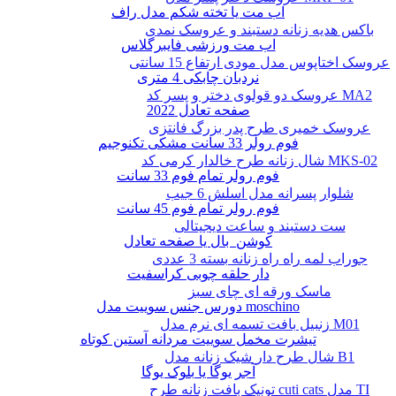
اب مت یا تخته شکم مدل راف
باکس هدیه زنانه دستبند و عروسک نمدی
اب مت ورزشی فایبرگلاس
عروسک اختاپوس مدل مودی ارتفاع 15 سانتی
نردبان چابکی 4 متری
عروسک دو قولوی دختر و پسر کد MA2
صفحه تعادل 2022
عروسک خمیری طرح پدر بزرگ فانتزی
فوم رولر 33 سانت مشکی تکنوجیم
شال زنانه طرح خالدار کرمی کد MKS-02
فوم رولر تمام فوم 33 سانت
شلوار پسرانه مدل اسلش 6 جیب
فوم رولر تمام فوم 45 سانت
ست دستبند و ساعت دیجیتالی
کوشن بال یا صفحه تعادل
جوراب لمه راه راه زنانه بسته 3 عددی
دار حلقه چوبی کراسفیت
ماسک ورقه ای چای سبز
دورس جنس سوییت مدل moschino
زنبیل بافت تسمه ای نرم مدل M01
تیشرت مخمل سوییت مردانه آستین کوتاه
شال طرح دار شیک زنانه مدل B1
آجر یوگا یا بلوک یوگا
تونیک بافت زنانه طرح cuti cats مدل TI