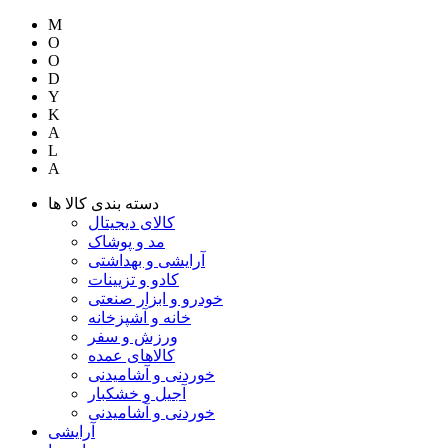
M
O
O
D
Y
K
A
L
A
دسته بندی کالا ها
کالای دیجیتال
مد و پوشاک
آرایشی و بهداشتی
کادو و تزیینات
خودرو و ابزار صنعتی
خانه و آشپزخانه
ورزش و سفر
کالاهای عمده
خوردنی و آشامیدنی
آجیل و خشکبار
خوردنی و آشامیدنی
آرایشی