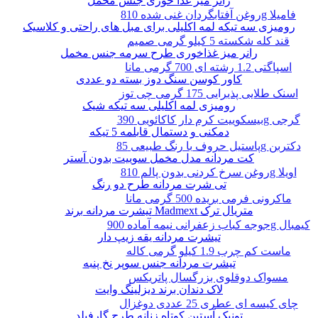
رانر میز غذا خوری جنس مخمل
روغن آفتابگردان غنی شده 810g فامیلا
رومیزی سه تیکه لمه اکلیلی برای مبل های راحتی و کلاسیک
قند کله شکسته 5 کیلو گرمی صمیم
رانر میز غذاخوری طرح سرمه جنس مخمل
اسپاگتی 1.2 رشته ای 700 گرمی مانا
کاور کوسن سنگ دوز بسته دو عددی
اسنک طلایی پذیرایی 175 گرمی چی توز
رومیزی لمه اکلیلی سه تیکه شیک
بیسکوییت کرم دار کاکائویی 390g گرجی
دمکنی و دستمال قابلمه 5 تیکه
پاستیل حروف با رنگ طبیعی 85g دکتربن
کت مردانه مدل مخمل سوییت بدون آستر
روغن سرخ کردنی بدون پالم 810g اویلا
تی شرت مردانه طرح دو رنگ
ماکرونی فرمی بریده 500 گرمی مانا
تیشرت مردانه برند Madmext متریال ترک
جوجه کباب زعفرانی نیمه آماده 900g کیمبال
تیشرت مردانه یقه زیپ دار
ماست کم چرب 1.9 کیلو گرمی کاله
تیشرت مردانه جنس سوپر نخ پنبه
مسواک دوقلوی بزرگسال پاتریکس
لاک دندان برند دیزلینگ وایت
چای کیسه ای عطری 25 عددی دوغزال
تونیک آستین کوتاه زنانه طرح گارفیلد