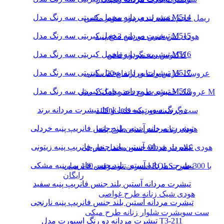
تیشرت مردانه مخمل کبریتی سه رنگ مدل M514
ریمل حجم دهنده لیدی پیور سوپر مکس
تیشرت مردانه مخمل کبریتی سه رنگ مدل M515
هودی لش جنس دورس 3 نخ پنبه
تیشرت مردانه مخمل کبریتی سه رنگ مدل M516
کاکتوس سخنگو و رقاص
تیشرت مردانه مخمل کبریتی سه رنگ مدل M517
عروسک خرس ولنتاین ارتفاع 20 سانتی
تیشرت مردانه مخمل کبریتی سه رنگ مدل M518
عروسک خمیری طرح دختر بادکنک مدل M
تیشرت مردانه برند think less دو رنگ سوپر پنبه
ست گردنبند دو تیکه قلب و کلید
تیشرت مردانه آستین بلند جنس فانریپ پنبه خردلی
هودی زنانه جنس تدی طرح پاندا
تیشرت مردانه آستین بلند جنس فانریپ پنبه زیتونی
هودی کلاه دار قد 90 جنس مخمل خارجی
تیشرت مردانه آستین بلند جنس فانریپ پنبه مشکی
اسپری تتو موقت 140 میلی ROLS با 300 طرح
رایگان
تیشرت مردانه آستین بلند جنس فانریپ پنبه سفید
هودی شیک زنانه طرح غواصی
تیشرت مردانه آستین بلند جنس فانریپ پنبه نارنجی
ست سویشرت شلوار زنانه طرح میکی
تیشرت مردانه دو رنگ اسپورت مدل T3-211