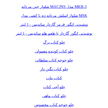
شلوار جین مردانه MACJNS مدل MKB-3
شلوار اسلش مردانه دم پا کشی مدل MSK
نوشیدنی انگور قرمز گازدار ساندیس - 1 لیتر
نوشیدنی انگور گازدار با طعم هلو ساندیس - 1 لیتر
چلو کباب برگ
چلو کباب کوبیده معمولی
چلو جوجه کباب سلطانی
چلو کباب نگین دار
کباب بناب
چلو آجی کباب
چلو کباب ماهی
چلو جوجه کباب مخصوص