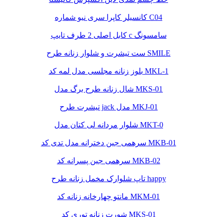
کانسیلر کاپرا سری نیو شماره C04
کابل اصلی 2 طرف تایپ c سامسونگ
ست تیشرت و شلوار زنانه طرح SMILE
بلوز زنانه مجلسی مدل لمه کد MKL-1
شال زنانه طرح برگ مدل MKS-01
تیشرت طرح jack مدل MKJ-01
شلوار مردانه لی کتان مدل MKT-0
سرهمی جین دخترانه مدل تدی کد MKB-01
سرهمی جین پسرانه کد MKB-02
تاپ شلوارک مخمل زنانه طرح happy
مانتو چهارخانه زنانه کد MKM-01
شورت زنانه توری کد MKS-01