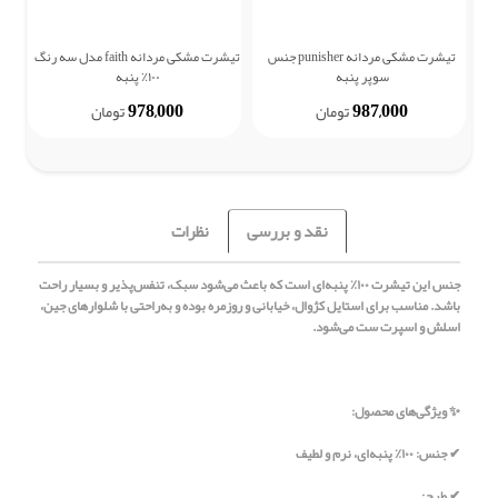
تیشرت مشکی مردانه punisher جنس
تیشرت مشکی مردانه faith مدل سه رنگ
ش
سوپر پنبه
۱۰۰٪ پنبه
978,000
987,000
تومان
تومان
نقد و بررسی
نظرات
جنس این تیشرت ۱۰۰٪ پنبه‌ای است که باعث می‌شود سبک، تنفس‌پذیر و بسیار راحت
باشد. مناسب برای استایل کژوال، خیابانی و روزمره بوده و به‌راحتی با شلوارهای جین،
اسلش و اسپرت ست می‌شود.
✨ ویژگی‌های محصول:
✔ جنس: ۱۰۰٪ پنبه‌ای، نرم و لطیف
✔ طرح: