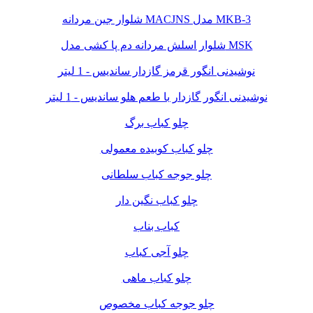
شلوار جین مردانه MACJNS مدل MKB-3
شلوار اسلش مردانه دم پا کشی مدل MSK
نوشیدنی انگور قرمز گازدار ساندیس - 1 لیتر
نوشیدنی انگور گازدار با طعم هلو ساندیس - 1 لیتر
چلو کباب برگ
چلو کباب کوبیده معمولی
چلو جوجه کباب سلطانی
چلو کباب نگین دار
کباب بناب
چلو آجی کباب
چلو کباب ماهی
چلو جوجه کباب مخصوص