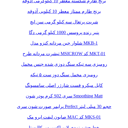
برنج طارم شکسته معطر 10 کیلوگرمی آذوقه
برنج طارم ممتاز معطر 10 کیلویی آذوقه
شربت پرتغال سه کیلو گرمی سن ایچ
پنیر رنده پروسس 1000 کیلو گرمی دگا
شلوار جین مردانه کنزو مدل MKB-1
تیشرت مردانه طرح MSICROW کد MKT-01
رومیزی سه تیکه سنگ دوزی شده جنس مخمل
رومیزی مخمل سنگ دوز ست ۵ تیکه
کابل میکرو فست شارژر اصلی سامسونگ
کرم پودر شون S02 سری Smoothing Matt
پرایمر صورت شون سری Perfect حجم 30 میلی لیتر
صابون لیفت ابرو مک MAC کد MKS-01
خط چشم نمدی لاین اکسپرس کالیستا