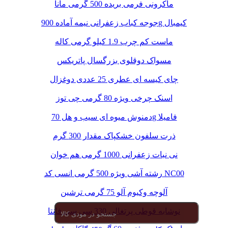
ماکرونی فرمی بریده 500 گرمی مانا
جوجه کباب زعفرانی نیمه آماده 900g کیمبال
ماست کم چرب 1.9 کیلو گرمی کاله
مسواک دوقلوی بزرگسال پاتریکس
چای کیسه ای عطری 25 عددی دوغزال
اسنک چرخی ویژه 80 گرمی چی توز
دمنوش میوه ای سیب و هل 70g فامیلا
ذرت سلفون خشکپاک مقدار 300 گرم
نی نبات زعفرانی 1000 گرمی هم خوان
رشته آشی ویژه 500 گرمی انسی کد NC00
آلوچه وکیوم آلو 75 گرمی ترشین
نوشابه قوطی پرتغالی 330 سی سی فانتا