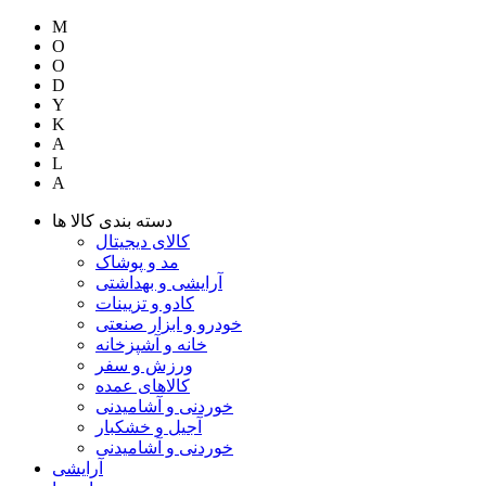
M
O
O
D
Y
K
A
L
A
دسته بندی کالا ها
کالای دیجیتال
مد و پوشاک
آرایشی و بهداشتی
کادو و تزیینات
خودرو و ابزار صنعتی
خانه و آشپزخانه
ورزش و سفر
کالاهای عمده
خوردنی و آشامیدنی
آجیل و خشکبار
خوردنی و آشامیدنی
آرایشی