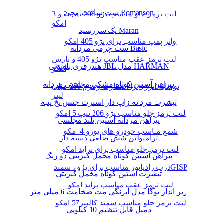
ست ساعت مچی Romanson
لنت ترمز جلو مناسب پژو 206 تیپ 2 و 3
امکو
پک سررسید Maran
واتر پمپ مناسب برای پژو 405 امکو
ست چرمی مردانه Basic
لنت ترمز عقب مناسب پژو 405 و پارس
هندزفری بلوتوثی JBL مدل HARMAN
امکو
پیراهن آستین کوتاه مشکی مجلسی مردانه
نوشابه انرژی زا اسمارت زمزم 250 میلی
لیتر
تیشرت مردانه زاپ دار اسپرت جنس نخ پنبه
لنت ترمز جلو مناسب پژو 206 تیپ 5 امکو
پیراهن مردانه آستین بلند مجلسی
شمع مناسب خودرو های یورو 4 امکو
ترامپولین شش ضلعی دسته دار
لنت ترمز جلو مناسب برای پراید امکو
پیراهن آستین کوتاه مخمل کبریتی دو رنگ
درب رادیاتور مناسب برای پژو ، سمندGISP
تیشرت آستین کوتاه مخمل کبریتی
لنت ترمز عقب مناسب پراید امکو
زیر انداز یوگا مدل آبرنگی مت ضخامت 6 میلی متر
لنت ترمز جلو مناسب سمند کالیبر57 امکو
دمبل قابل تنظیم 10 کیلویی