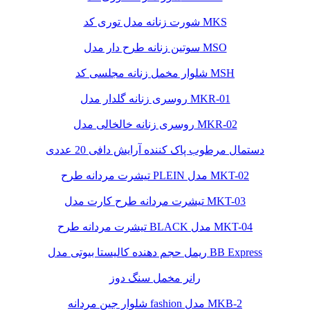
شورت زنانه مدل توری کد MKS
سوتین زنانه طرح دار مدل MSO
شلوار مخمل زنانه مجلسی کد MSH
روسری زنانه گلدار مدل MKR-01
روسری زنانه خالخالی مدل MKR-02
دستمال مرطوب پاک کننده آرایش دافی 20 عددی
تیشرت مردانه طرح PLEIN مدل MKT-02
تیشرت مردانه طرح کارت مدل MKT-03
تیشرت مردانه طرح BLACK مدل MKT-04
ریمل حجم دهنده کالیستا بیوتی مدل BB Express
رانر مخمل سنگ دوز
شلوار جین مردانه fashion مدل MKB-2