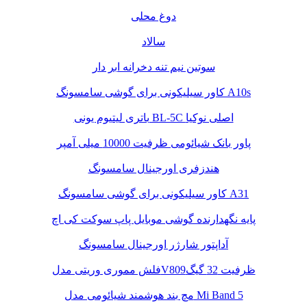
دوغ محلی
سالاد
سوتین نیم تنه دخرانه ابر دار
کاور سیلیکونی برای گوشی سامسونگ A10s
باتری لیتیوم یونی BL-5C اصلی نوکیا
پاور بانک شیائومی ظرفیت 10000 میلی آمپر
هندزفری اورجینال سامسونگ
کاور سیلیکونی برای گوشی سامسونگ A31
پایه نگهدارنده گوشی موبایل پاپ سوکت کی اچ
آداپتور شارژر اورجینال سامسونگ
فلش مموری وریتی مدلV809ظرفیت 32 گیگ
مچ بند هوشمند شیائومی مدل Mi Band 5