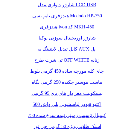
شارژر دیواری مدل LCD USB
هندزفری تایپ سی Mcdodo HP-750
هندزفری ivon کد MKH-450
شارژر اوریجینال سوزنی نوکیا
کابل تبدیل لایتنینگ به AUX اپل
تی شرت طرح OFF WHITE زنانه
چای کله مورچه ساده 450 گرمی بلوط
ماست موسیر چکیده 250 گرمی پگاه
بیسکوییت مغز دار های بای 95 گرمی
پودر لباسشویی پلی واش 500g اکتیو
سیب زمینی نیمه سرخ شده 750g کیمبال
اسنک طلایی ویژه 50 گرمی چی توز