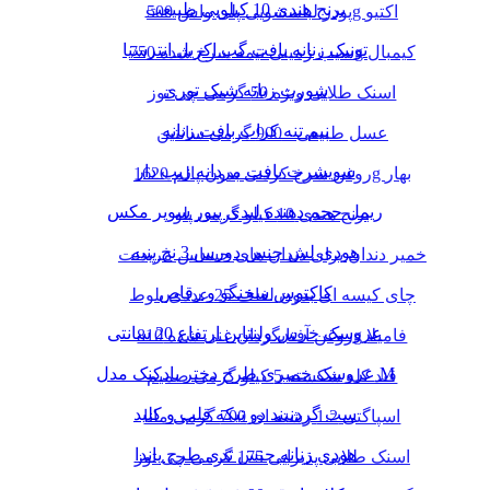
برنج هندی 10 کیلویی طبیعت
پودر لباسشویی پلی واش 500g اکتیو
تونیک زنانه بافت گپ اکریل انترسیا
سیب زمینی نیمه سرخ شده 750g کیمبال
شورت زنانه شیک توری
اسنک طلایی ویژه 50 گرمی چی توز
نیم تنه کراپ بافت زنانه
عسل طبیعی - 900 گرمی سانتین
سویشرت بافت مردانه زیپ دار
روغن سرخ کردنی بدون پالم 1620g بهار
ریمل حجم دهنده لیدی پیور سوپر مکس
برنج هندی 10 کیلو گرمی پلو
هودی لش جنس دورس 3 نخ پنبه
خمیر دندان برای دندان های حساس مریدنت
کاکتوس سخنگو و رقاص
چای کیسه ای بدون لفاف 25 عددی بلوط
عروسک خرس ولنتاین ارتفاع 20 سانتی
روغن آفتابگردان غنی شده 810g فامیلا
عروسک خمیری طرح دختر بادکنک مدل M
قند کله شکسته 5 کیلو گرمی صمیم
ست گردنبند دو تیکه قلب و کلید
اسپاگتی 1.2 رشته ای 700 گرمی مانا
هودی زنانه جنس تدی طرح پاندا
اسنک طلایی پذیرایی 175 گرمی چی توز