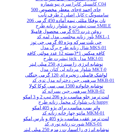
کانسیلر کاپرا سری نیو شماره C04
چای معطر مخصوص 500g چای احمد
کابل اصلی 2 طرف تایپ c سامسونگ
نان یوفکا مثلثی نیمه آماده 450 گرمی 206
ست تیشرت و شلوار زنانه طرح SMILE
روغن ذرت 675 گرمی محصول فامیلا
بلوز زنانه مجلسی مدل لمه کد MKL-1
چی پلت سرکه ویژه 40 گرمی چی توز
شال زنانه طرح برگ مدل MKS-01
کافه میکس 1*3بسته 12 عدد مولتی کافه
تیشرت طرح jack مدل MKJ-01
نوشابه انرژی زا سینرژی 250 میلی لیتر
شلوار مردانه لی کتان مدل MKT-0
لواشک فامیلی زنجیره ای 120 گرمی جنگلی
سرهمی جین دخترانه مدل تدی کد MKB-01
نوشابه خانواده 1500 سی سی کوکا کولا
سرهمی جین پسرانه کد MKB-02
لنت ترمز جلو مناسب پژو 206 تیپ 2 و 3 امکو
تاپ شلوارک مخمل زنانه طرح happy
واتر پمپ مناسب برای پژو 405 امکو
مانتو چهارخانه زنانه کد MKM-01
لنت ترمز عقب مناسب پژو 405 و پارس امکو
شورت زنانه توری کد MKS-01
نوشابه انرژی زا اسمارت زمزم 250 میلی لیتر