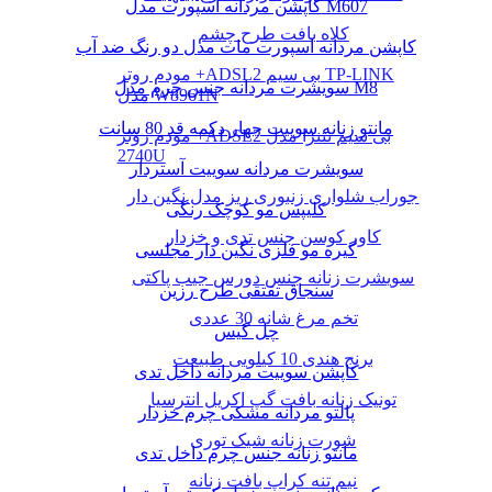
کاپشن مردانه اسپورت مدل M607
کلاه بافت طرح چشم
کاپشن مردانه اسپورت مات مدل دو رنگ ضد آب
مودم روتر +ADSL2 بی سیم TP-LINK
سویشرت مردانه جنس چرم مدل M8
مدل W8961N
مانتو زنانه سوییت چهار دکمه قد 80 سانت
مودم روتر +ADSL2 بی سیم نتنزا مدل
2740U
سویشرت مردانه سوییت آستردار
جوراب شلواری زنبوری ریز مدل نگین دار
کلیپس مو کوچک رنگی
کاور کوسن جنس تدی و خزدار
گیره مو فلزی نگین دار مجلسی
سویشرت زنانه جنس دورس جیب پاکتی
سنجاق تقتقی طرح رزین
تخم مرغ شانه 30 عددی
چل گیس
برنج هندی 10 کیلویی طبیعت
کاپشن سوییت مردانه داخل تدی
تونیک زنانه بافت گپ اکریل انترسیا
پالتو مردانه مشکی چرم خزدار
شورت زنانه شیک توری
مانتو زنانه جنس چرم داخل تدی
نیم تنه کراپ بافت زنانه