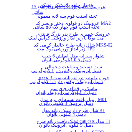
دار حلقه پلاستیکی نشکن es
عروسک اختاپوس مدل مودی ارتفاع 15
سانتی
تخته استپ فوم سه لایه معمولی
عروسک دو قولوی دختر و پسر کد MA2
تخته استپ فوم چهار لایه ۵۵ سانتی
عروسک خمیری طرح پدر بزرگ فانتزی
مت یوگا یا زیر انداز ورزشی کراس لینک
شال زنانه طرح خالدار کرمی کد MKS-02
زیر انداز ورزشی یوگا مت TPE
شلوار پسرانه مدل اسلش 6 جیب
دمبل 0.5 کیلوگرمی بانوان
ست دستبند و ساعت دیجیتالی
دمبل ایروبیک روکش‌ دار 1 کیلوگرمی
جوراب لمه راه راه زنانه بسته 3 عددی
دمبل ایروبیک روکش‌ دار 1.5 کیلوگرمی
ماسک ورقه ای چای سبز
دمبل 2 کیلوگرمی ایروبیک بانوان
زنبیل بافت تسمه ای نرم مدل M01
دمبل ایروبیک 3 کیلویی بانوان
شال طرح دار شیک زنانه مدل B1
دمبل 4 کیلویی بانوان
تونیک بافت زنانه طرح cuti cats مدل TI
دمبل 5 کیلویی ایروبیک بانوان