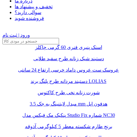
درباره ما
تخفیف و پیشنهاد ها
سوالی دارید؟
فروشنده شوید
ورود | ثبت نام
اسنک پنیری فنری 60 گرمی چاکلز
دستبند شیک زنانه طرح سفید طلایی
عروسک ست عروس داماد خرسی ارتفاع 24 سانتی
دستبند مردانه طرح پلنگ برند LOLIAS
شورت زنانه نخی طرح کاکتوس
مبدل لایتنینگ به جک 3.5 mm هدفون اپل
پنکیک مک فیکس مدل Studio Fix شماره NC30
برنج طارم شکسته معطر 5 کیلوگرمی آذوقه