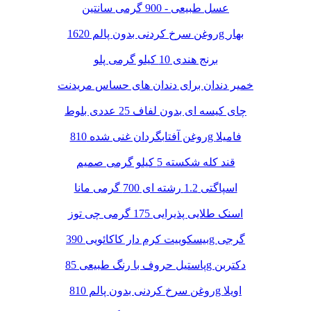
عسل طبیعی - 900 گرمی سانتین
روغن سرخ کردنی بدون پالم 1620g بهار
برنج هندی 10 کیلو گرمی پلو
خمیر دندان برای دندان های حساس مریدنت
چای کیسه ای بدون لفاف 25 عددی بلوط
روغن آفتابگردان غنی شده 810g فامیلا
قند کله شکسته 5 کیلو گرمی صمیم
اسپاگتی 1.2 رشته ای 700 گرمی مانا
اسنک طلایی پذیرایی 175 گرمی چی توز
بیسکوییت کرم دار کاکائویی 390g گرجی
پاستیل حروف با رنگ طبیعی 85g دکتربن
روغن سرخ کردنی بدون پالم 810g اویلا