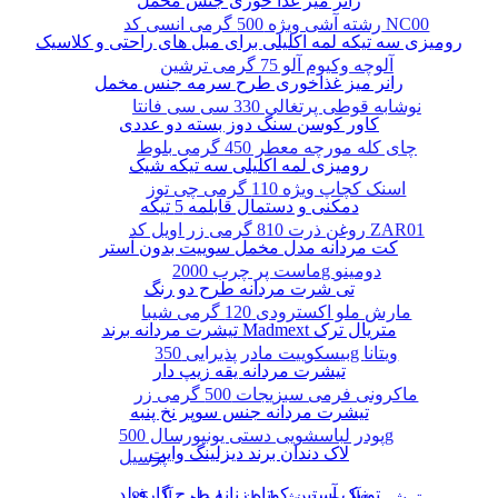
رانر میز غذا خوری جنس مخمل
رشته آشی ویژه 500 گرمی انسی کد NC00
رومیزی سه تیکه لمه اکلیلی برای مبل های راحتی و کلاسیک
آلوچه وکیوم آلو 75 گرمی ترشین
رانر میز غذاخوری طرح سرمه جنس مخمل
نوشابه قوطی پرتغالی 330 سی سی فانتا
کاور کوسن سنگ دوز بسته دو عددی
چای کله مورچه معطر 450 گرمی بلوط
رومیزی لمه اکلیلی سه تیکه شیک
اسنک کچاپ ویژه 110 گرمی چی توز
دمکنی و دستمال قابلمه 5 تیکه
روغن ذرت 810 گرمی زر اویل کد ZAR01
کت مردانه مدل مخمل سوییت بدون آستر
ماست پر چرب 2000g دومینو
تی شرت مردانه طرح دو رنگ
مارش ملو اکسترودی 120 گرمی شیبا
تیشرت مردانه برند Madmext متریال ترک
بیسکوییت مادر پذیرایی 350g ویتانا
تیشرت مردانه یقه زیپ دار
ماکرونی فرمی سبزیجات 500 گرمی زر
تیشرت مردانه جنس سوپر نخ پنبه
پودر لباسشویی دستی یونیورسال 500g
لاک دندان برند دیزلینگ وایت
پرسیل
تونیک آستین کوتاه زنانه طرح گارفیلد
آلوچه ترش لیوانی با طعم آلو 85g ترشین