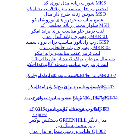
شورت زنانه مدل توری کد MKS
لنت ترمز جلو مناسب پژو 206 تیپ 5 امکو
سوتین زنانه طرح دار مدل MSO
شمع مناسب خودرو های یورو 4 امکو
شلوار مخمل زنانه مجلسی کد MSH
لنت ترمز جلو مناسب برای پراید امکو
روسری زنانه گلدار مدل MKR-01
درب رادیاتور مناسب برای پژو ، سمندGISP
روسری زنانه خالخالی مدل MKR-02
لنت ترمز عقب مناسب پراید امکو
دستمال مرطوب پاک کننده آرایش دافی 20
عددی
لنت ترمز جلو مناسب سمند کالیبر57 امکو
تیشرت مردانه طرح PLEIN مدل MKT-02
لنت ترمز جلو مناسب پژو 405 و پارس امکو
تیشرت مردانه طرح کارت مدل MKT-03
واتر پمپ مناسب برای پراید شرکت امکو
تیشرت مردانه طرح BLACK مدل MKT-04
لنت ترمز عقب مناسب برای سمند EF7 امکو
ریمل حجم دهنده کالیستا بیوتی مدل BB
توپ فوتسال مولتن مدل 0016 کد MKT
Express
دستکش بوکس GREENHILL مدل تایگر
رانر مخمل سنگ دوز
طناب ورزشی شماره انداز مدل QL002