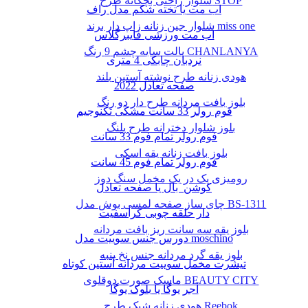
شلوار راحتی بچگانه طرح STOP
اب مت یا تخته شکم مدل راف
شلوار جین زنانه زاپ دار برند miss one
اب مت ورزشی فایبرگلاس
پالت سایه چشم 9 رنگ CHANLANYA
نردبان چابکی 4 متری
هودی زنانه طرح نوشته آستین بلند
صفحه تعادل 2022
بلوز بافت مردانه طرح دار دو رنگ
فوم رولر 33 سانت مشکی تکنوجیم
بلوز شلوار دخترانه طرح پلنگ
فوم رولر تمام فوم 33 سانت
بلوز بافت زنانه یقه اسکی
فوم رولر تمام فوم 45 سانت
رومیزی یک در یک مخمل سنگ دوز
کوشن بال یا صفحه تعادل
چای ساز صفحه لمسی بوش مدل BS-1311
دار حلقه چوبی کراسفیت
بلوز یقه سه سانت ریز بافت مردانه
دورس جنس سوییت مدل moschino
بلوز یقه گرد مردانه جنس نخ پنبه
تیشرت مخمل سوییت مردانه آستین کوتاه
ماسک صورت دوقلوی BEAUTY CITY
آجر یوگا یا بلوک یوگا
هودی زنانه شیک طرح Reebok