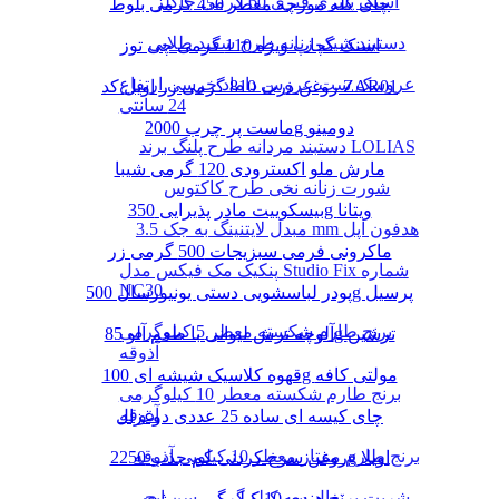
اسنک پنیری فنری 60 گرمی چاکلز
چای کله مورچه معطر 450 گرمی بلوط
دستبند شیک زنانه طرح سفید طلایی
اسنک کچاپ ویژه 110 گرمی چی توز
عروسک ست عروس داماد خرسی ارتفاع
روغن ذرت 810 گرمی زر اویل کد ZAR01
24 سانتی
ماست پر چرب 2000g دومینو
دستبند مردانه طرح پلنگ برند LOLIAS
مارش ملو اکسترودی 120 گرمی شیبا
شورت زنانه نخی طرح کاکتوس
بیسکوییت مادر پذیرایی 350g ویتانا
مبدل لایتنینگ به جک 3.5 mm هدفون اپل
ماکرونی فرمی سبزیجات 500 گرمی زر
پنکیک مک فیکس مدل Studio Fix شماره
NC30
پودر لباسشویی دستی یونیورسال 500g پرسیل
برنج طارم شکسته معطر 5 کیلوگرمی
آلوچه ترش لیوانی با طعم آلو 85g ترشین
آذوقه
قهوه کلاسیک شیشه ای 100g مولتی کافه
برنج طارم شکسته معطر 10 کیلوگرمی
آذوقه
چای کیسه ای ساده 25 عددی دوغزال
برنج طارم ممتاز معطر 10 کیلویی آذوقه
روغن سرخ کردنی کم جذب 2250g اویلا
شربت پرتغال سه کیلو گرمی سن ایچ
برنج هندی 10 کیلو گرمی مژده