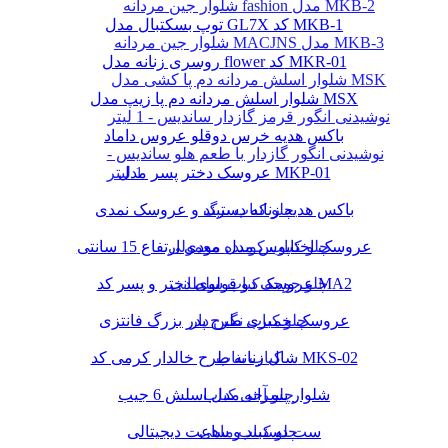
شلوار جین مردانه fashion مدل MKB-2
توپ بسکتبال مدل GL7X کد MKB-1
شلوار جین مردانه MACJNS مدل MKB-3
روسری زنانه مدل flower کد MKR-01
شلوار اسلش مردانه دم پا کشی مدل MSK
شلوار اسلش مردانه دم پا زیپ مدل MSX
نوشیدنی انگور قرمز گازدار ساندیس - 1 لیتر
باکس هدیه خرس دوقلو عروس داماد
نوشیدنی انگور گازدار با طعم هلو ساندیس -
1 لیتر
عروسک دختر پسر مدل MKP-01
چلو کباب برگ
باکس هدیه زنانه دستبند و عروسک نمدی
چلو کباب کوبیده معمولی
عروسک اختاپوس مدل مودی ارتفاع 15 سانتی
چلو جوجه کباب سلطانی
عروسک دو قولوی دختر و پسر کد MA2
چلو کباب نگین دار
عروسک خمیری طرح پدر بزرگ فانتزی
کباب بناب
شال زنانه طرح خالدار کرمی کد MKS-02
چلو آجی کباب
شلوار پسرانه مدل اسلش 6 جیب
چلو کباب ماهی
ست دستبند و ساعت دیجیتالی