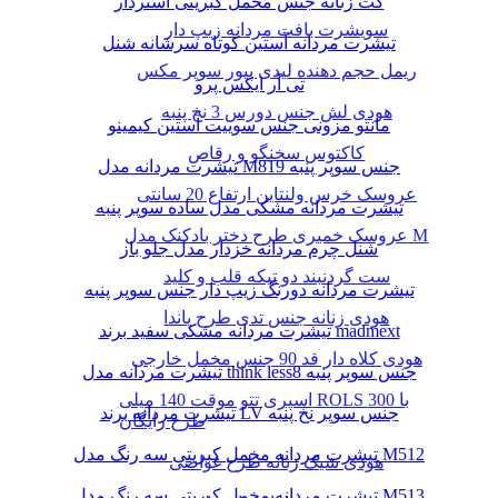
کت زنانه جنس مخمل کبریتی آستردار
سویشرت بافت مردانه زیپ دار
تیشرت مردانه آستین کوتاه سرشانه شنل
ریمل حجم دهنده لیدی پیور سوپر مکس
تی آر ایکس پرو
هودی لش جنس دورس 3 نخ پنبه
مانتو مزونی جنس سوییت آستین کیمینو
کاکتوس سخنگو و رقاص
تیشرت مردانه مدل M819 جنس سوپر پنبه
عروسک خرس ولنتاین ارتفاع 20 سانتی
تیشرت مردانه مشکی مدل ساده سوپر پنبه
عروسک خمیری طرح دختر بادکنک مدل M
شنل چرم مردانه خزدار مدل جلو باز
ست گردنبند دو تیکه قلب و کلید
تیشرت مردانه دورنگ زیپ دار جنس سوپر پنبه
هودی زنانه جنس تدی طرح پاندا
تیشرت مردانه مشکی سفید برند madmext
هودی کلاه دار قد 90 جنس مخمل خارجی
تیشرت مردانه مدل think less8 جنس سوپر پنبه
اسپری تتو موقت 140 میلی ROLS با 300
تیشرت مردانه برند LV جنس سوپر نخ پنبه
طرح رایگان
تیشرت مردانه مخمل کبریتی سه رنگ مدل M512
هودی شیک زنانه طرح غواصی
تیشرت مردانه مخمل کبریتی سه رنگ مدل M513