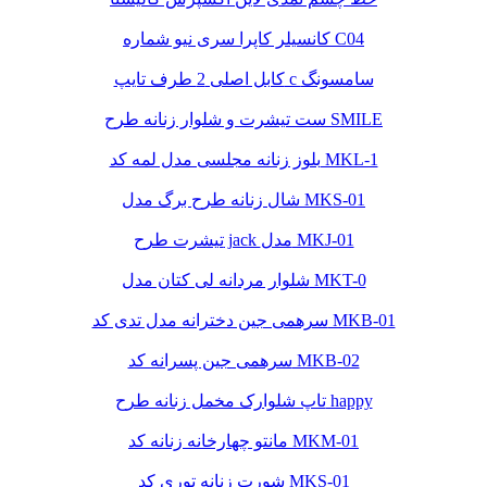
کانسیلر کاپرا سری نیو شماره C04
کابل اصلی 2 طرف تایپ c سامسونگ
ست تیشرت و شلوار زنانه طرح SMILE
بلوز زنانه مجلسی مدل لمه کد MKL-1
شال زنانه طرح برگ مدل MKS-01
تیشرت طرح jack مدل MKJ-01
شلوار مردانه لی کتان مدل MKT-0
سرهمی جین دخترانه مدل تدی کد MKB-01
سرهمی جین پسرانه کد MKB-02
تاپ شلوارک مخمل زنانه طرح happy
مانتو چهارخانه زنانه کد MKM-01
شورت زنانه توری کد MKS-01