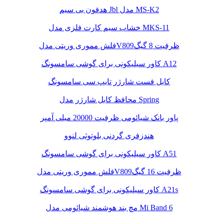
هدفون بی سیم Jbl مدل MS-K2
خشاب سیم کارت فلزی مدل MKS-11
فلش مموری وریتی مدلV809ظرفیت 8 گیگ
کاور سیلیکونی برای گوشی سامسونگ A12
کابل فست شارژر تایپ سی سامسونگ
محافظ کابل شارژر مدل Spring
پاور بانک شیائومی ظرفیت 20000 میلی آمپر
هندزفری گردنی بلوتوثی لنوو
کاور سیلیکونی برای گوشی سامسونگ A51
فلش مموری وریتی مدلV809ظرفیت 16 گیگ
کاور سیلیکونی برای گوشی سامسونگ A21s
مچ بند هوشمند شیائومی مدل Mi Band 6