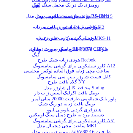
رومیزی یک در یک مخمل سنگ دوز
گیگ
چای ساز صفحه لمسی بوش مدل BS-1311
مچ بند هوشمند شیائومی مدل Mi Band 5
بلوز یقه سه سانت ریز بافت مردانه
هدفون بی سیم Jbl مدل MS-K2
بلوز یقه گرد مردانه جنس نخ پنبه
خشاب سیم کارت فلزی مدل MKS-11
ماسک صورت دوقلوی BEAUTY CITY
فلش مموری وریتی مدلV809ظرفیت 8
گیگ
هودی زنانه شیک طرح Reebok
کاور سیلیکونی برای گوشی سامسونگ A12
ساعت مچی زنانه فوق العاده لوکس مجلسی
کابل فست شارژر تایپ سی سامسونگ
کلاه بافت طرح NY
محافظ کابل شارژر مدل Spring
تونیک بافت اکرلیک آستین زاپ دار
پاور بانک شیائومی ظرفیت 20000 میلی آمپر
تونیک بافت زنانه دو رنگ شیک
هندزفری گردنی بلوتوثی لنوو
دستبند مردانه طرح دمبل سنگ اونیکس
کاور سیلیکونی برای گوشی سامسونگ A51
ساعت مچی دیجیتال مدل MK1
فلش مموری وریتی مدلV809ظرفیت 16