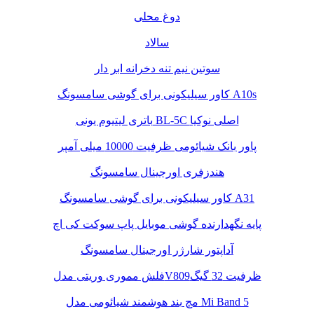
دوغ محلی
سالاد
سوتین نیم تنه دخرانه ابر دار
کاور سیلیکونی برای گوشی سامسونگ A10s
باتری لیتیوم یونی BL-5C اصلی نوکیا
پاور بانک شیائومی ظرفیت 10000 میلی آمپر
هندزفری اورجینال سامسونگ
کاور سیلیکونی برای گوشی سامسونگ A31
پایه نگهدارنده گوشی موبایل پاپ سوکت کی اچ
آداپتور شارژر اورجینال سامسونگ
فلش مموری وریتی مدلV809ظرفیت 32 گیگ
مچ بند هوشمند شیائومی مدل Mi Band 5