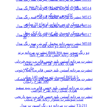
هودی لش جنس دورس 3 نخ پنبه
تیشرت مردانه مخمل کبریتی سه رنگ مدل M514
کاکتوس سخنگو و رقاص
تیشرت مردانه مخمل کبریتی سه رنگ مدل M515
عروسک خرس ولنتاین ارتفاع 20 سانتی
تیشرت مردانه مخمل کبریتی سه رنگ مدل M516
عروسک خمیری طرح دختر بادکنک مدل
تیشرت مردانه مخمل کبریتی سه رنگ مدل M517
M
تیشرت مردانه مخمل کبریتی سه رنگ مدل M518
ست گردنبند دو تیکه قلب و کلید
تیشرت مردانه برند think less دو رنگ سوپر پنبه
هودی زنانه جنس تدی طرح پاندا
تیشرت مردانه آستین بلند جنس فانریپ پنبه خردلی
هودی کلاه دار قد 90 جنس مخمل
خارجی
تیشرت مردانه آستین بلند جنس فانریپ پنبه زیتونی
اسپری تتو موقت 140 میلی ROLS با
تیشرت مردانه آستین بلند جنس فانریپ پنبه مشکی
300 طرح رایگان
تیشرت مردانه آستین بلند جنس فانریپ پنبه سفید
هودی شیک زنانه طرح غواصی
تیشرت مردانه آستین بلند جنس فانریپ پنبه نارنجی
ست سویشرت شلوار زنانه طرح میکی
تیشرت مردانه دو رنگ اسپورت مدل T3-211