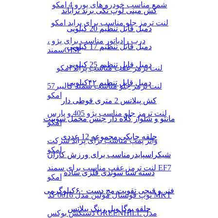
شمع مناسب خودرو های یورو 4 امکو
کش مینی لوپ تکی برند تراباند
لنت ترمز جلو مناسب برای پراید امکو
دمبل قابل تنظیم 20 کیلویی
درب رادیاتور مناسب برای پژو ،
دمبل قابل تنظیم 17 کیلویی
سمندGISP
دمبل قابل تنظیم 25 کیلویی
لنت ترمز عقب مناسب پراید امکو
دمبل قابل تنظیم ۴۲کیلویی
لنت ترمز جلو مناسب سمند کالیبر57
امکو
کش پیلاتس 2 متری قوطی دار
لنت ترمز جلو مناسب پژو 405 و پارس
مانتو و شلوار کلاه دار جنس مخمل سوییت
امکو
حلقه چابکی مجموعه 12 عددی
واتر پمپ مناسب برای پراید شرکت
امکو
شیکراسپایدرمناسب برای ورزش کاران
لنت ترمز عقب مناسب برای سمند EF7
دسته شنا سوئدی فلزی ساده
امکو
فنر و قیچی تقویت مچ دست ۶۰کیلوگرمی
توپ فوتسال مولتن مدل 0016 کد MKT
حلقه یوگا ویل رینگ پیلاتس
دستکش بوکس GREENHILL مدل