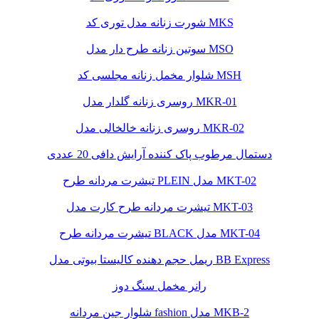
شورت زنانه مدل توری کد MKS
سوتین زنانه طرح دار مدل MSO
شلوار مخمل زنانه مجلسی کد MSH
روسری زنانه گلدار مدل MKR-01
روسری زنانه خالخالی مدل MKR-02
دستمال مرطوب پاک کننده آرایش دافی 20 عددی
تیشرت مردانه طرح PLEIN مدل MKT-02
تیشرت مردانه طرح کارت مدل MKT-03
تیشرت مردانه طرح BLACK مدل MKT-04
ریمل حجم دهنده کالیستا بیوتی مدل BB Express
رانر مخمل سنگ دوز
شلوار جین مردانه fashion مدل MKB-2