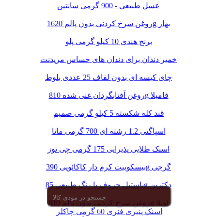
عسل طبیعی - 900 گرمی سانتین
روغن سرخ کردنی بدون پالم 1620g بهار
برنج هندی 10 کیلو گرمی پلو
خمیر دندان برای دندان های حساس مریدنت
چای کیسه ای بدون لفاف 25 عددی بلوط
روغن آفتابگردان غنی شده 810g فامیلا
قند کله شکسته 5 کیلو گرمی صمیم
اسپاگتی 1.2 رشته ای 700 گرمی مانا
اسنک طلایی پذیرایی 175 گرمی چی توز
بیسکوییت کرم دار کاکائویی 390g گرجی
پاستیل حروف با رنگ طبیعی 85g دکتربن
روغن سرخ کردنی بدون پالم 810g اویلا
اسنک پنیری فنری 60 گرمی چاکلز