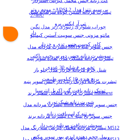
کت زنانه جنس مخمل کبریتی آستردار
مودم روتر +ADSL2 بی سیم نتنزا مدل
تیشرت مردانه آستین کوتاه سرشانه شنل
2740U
تی آر ایکس پرو
جوراب شلواری زنبوری ریز مدل نگین
دار
مانتو مزونی جنس سوییت آستین کیمینو
کاور کوسن جنس تدی و خزدار
تیشرت مردانه مدل M819 جنس سوپر پنبه
سویشرت زنانه جنس دورس جیب پاکتی
تیشرت مردانه مشکی مدل ساده سوپر پنبه
تخم مرغ شانه 30 عددی
شنل چرم مردانه خزدار مدل جلو باز
برنج هندی 10 کیلویی طبیعت
تیشرت مردانه دورنگ زیپ دار جنس سوپر پنبه
تونیک زنانه بافت گپ اکریل انترسیا
تیشرت مردانه مشکی سفید برند madmext
شورت زنانه شیک توری
تیشرت مردانه مدل think less8 جنس سوپر پنبه
نیم تنه کراپ بافت زنانه
تیشرت مردانه برند LV جنس سوپر نخ پنبه
سویشرت بافت مردانه زیپ دار
تیشرت مردانه مخمل کبریتی سه رنگ مدل M512
ریمل حجم دهنده لیدی پیور سوپر مکس
تیشرت مردانه مخمل کبریتی سه رنگ مدل M513