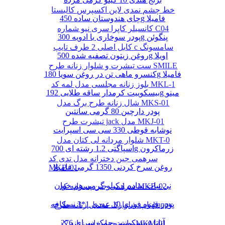
خط چشم نمدی لاین اکسپرس کالیستا
چای هندوستان ساده 450g فامیلا
کانسیلر کاپرا سری نیو شماره C04
پودر سوخاری با ادویه 300g پنگوئن
کابل اصلی 2 طرف تایپ c سامسونگ
روغن زیتون تصفیه شده 500g اویلا
ست تیشرت و شلوار زنانه طرح SMILE
کنسرو ماهی تن در روغن سویا 180g فامیلا
بلوز زنانه مجلسی مدل لمه کد MKL-1
بیسکوییت کرمدار ساقه طلایی 192g مینو
شال زنانه طرح برگ مدل MKS-01
پودر دارچین 80 گرمی سانتین
تیشرت طرح jack مدل MKJ-01
نوشابه قوطی 330 سی سی اسپرایت
شلوار مردانه لی کتان مدل MKT-0
اسپاگتی 1.2 رشته ای 700g زرماکرون
سرهمی جین دخترانه مدل تدی کد
روغن سرخ کردنی 1350 گرمی فامیلا
MKB-01
نی نبات ساده 1 کیلو گرمی هم خوان
سرهمی جین پسرانه کد MKB-02
پودر قهوه فوری 10 عددی 1*3 نسکافه
تاپ شلوارک مخمل زنانه طرح happy
بیسکوییت چمک سرای 276g آناتا
مانتو چهارخانه زنانه کد MKM-01