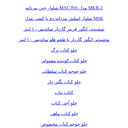
شلوار جین مردانه MACJNS مدل MKB-3
شلوار اسلش مردانه دم پا کشی مدل MSK
نوشیدنی انگور قرمز گازدار ساندیس - 1 لیتر
نوشیدنی انگور گازدار با طعم هلو ساندیس - 1 لیتر
چلو کباب برگ
چلو کباب کوبیده معمولی
چلو جوجه کباب سلطانی
چلو کباب نگین دار
کباب بناب
چلو آجی کباب
چلو کباب ماهی
چلو جوجه کباب مخصوص