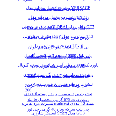
تیشرت مخمل مردانه مدل VERSACE
پودر دارچین 80 گرمی سانتین
تیشرت مخمل مردانه مدل FENDI
نوشابه قوطی 330 سی سی اسپرایت
هندزفری بلوتوثی GLOBAL هایلو مدل GT7
اسپاگتی 1.2 رشته ای 700g زرماکرون
هندزفری بلوتوثی QCY شیائومی مدل T13
روغن سرخ کردنی 1350 گرمی فامیلا
هندزفری برند لیتو مدل LE-10
نی نبات ساده 1 کیلو گرمی هم خوان
پاور بانک 10000 نسخه 3 شیائومی گلوبال
پودر قهوه فوری 10 عددی 1*3 نسکافه
پاوربانک 20000 میلی آمپر شیائومی نسخه گلوبال
بیسکوییت چمک سرای 276g آناتا
تیشرت مردانه طرح دو رنگ بسته 6 عددی
چای معطر مخصوص 500g چای احمد
تیشرت مردانه جنس نخ پنبه بسته 6 عددی
نان یوفکا مثلثی نیمه آماده 450 گرمی
206
تیشرت مردانه یقه زیپ دار بسته 6 عددی
روغن ذرت 675 گرمی محصول فامیلا
تیشرت مردانه برند madmext بسته 12 عددی
چی پلت سرکه ویژه 40 گرمی چی توز
اسپیکر شارژی Smart مدل GO3