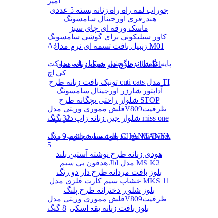
آمپر
جوراب لمه راه راه زنانه بسته 3 عددی
هندزفری اورجینال سامسونگ
ماسک ورقه ای چای سبز
کاور سیلیکونی برای گوشی سامسونگ
A31
زنبیل بافت تسمه ای نرم مدل M01
پایه نگهدارنده گوشی موبایل پاپ سوکت
شال طرح دار شیک زنانه مدل B1
کی اچ
تونیک بافت زنانه طرح cuti cats مدل TI
آداپتور شارژر اورجینال سامسونگ
شلوار راحتی بچگانه طرح STOP
فلش مموری وریتی مدلV809ظرفیت
شلوار جین زنانه زاپ دار برند miss one
32 گیگ
پالت سایه چشم 9 رنگ CHANLANYA
مچ بند هوشمند شیائومی مدل Mi Band
5
هودی زنانه طرح نوشته آستین بلند
هدفون بی سیم Jbl مدل MS-K2
بلوز بافت مردانه طرح دار دو رنگ
خشاب سیم کارت فلزی مدل MKS-11
بلوز شلوار دخترانه طرح پلنگ
فلش مموری وریتی مدلV809ظرفیت
بلوز بافت زنانه یقه اسکی
8 گیگ