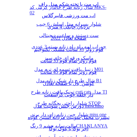
اب مت یا تخته شکم مدل راف
شال زنانه طرح خالدار کرمی کد MKS-
02
اب مت ورزشی فایبرگلاس
شلوار پسرانه مدل اسلش 6 جیب
نردبان چابکی 4 متری
ست دستبند و ساعت دیجیتالی
صفحه تعادل 2022
جوراب لمه راه راه زنانه بسته 3 عددی
فوم رولر 33 سانت مشکی تکنوجیم
ماسک ورقه ای چای سبز
فوم رولر تمام فوم 33 سانت
زنبیل بافت تسمه ای نرم مدل M01
فوم رولر تمام فوم 45 سانت
شال طرح دار شیک زنانه مدل B1
کوشن بال یا صفحه تعادل
تونیک بافت زنانه طرح cuti cats مدل TI
دار حلقه چوبی کراسفیت
شلوار راحتی بچگانه طرح STOP
دورس جنس سوییت مدل moschino
شلوار جین زنانه زاپ دار برند miss one
تیشرت مخمل سوییت مردانه آستین کوتاه
پالت سایه چشم 9 رنگ CHANLANYA
آجر یوگا یا بلوک یوگا