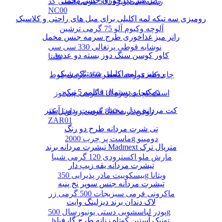
رانر میز غذا خوری جنس مخمل
رشته آشی ویژه 500 گرمی انسی کد
NC00
رومیزی سه تیکه لمه اکلیلی برای مبل های راحتی و کلاسیک
آلوچه وکیوم آلو 75 گرمی ترشین
رانر میز غذاخوری طرح سرمه جنس مخمل
نوشابه قوطی پرتغالی 330 سی سی
کاور کوسن سنگ دوز بسته دو عددی
فانتا
رومیزی لمه اکلیلی سه تیکه شیک
چای کله مورچه معطر 450 گرمی بلوط
دمکنی و دستمال قابلمه 5 تیکه
اسنک کچاپ ویژه 110 گرمی چی توز
کت مردانه مدل مخمل سوییت بدون آستر
روغن ذرت 810 گرمی زر اویل کد
ZAR01
تی شرت مردانه طرح دو رنگ
ماست پر چرب 2000g دومینو
تیشرت مردانه برند Madmext متریال ترک
مارش ملو اکسترودی 120 گرمی شیبا
تیشرت مردانه یقه زیپ دار
بیسکوییت مادر پذیرایی 350g ویتانا
تیشرت مردانه جنس سوپر نخ پنبه
ماکرونی فرمی سبزیجات 500 گرمی زر
لاک دندان برند دیزلینگ وایت
پودر لباسشویی دستی یونیورسال 500g
تونیک آستین کوتاه زنانه طرح گارفیلد
پرسیل