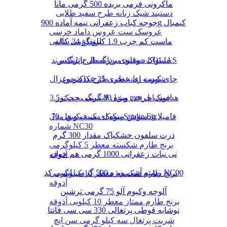
ماکرونی فرمی بریده 500 گرمی مانا
دستبند شیک زنانه طرح سفید طلایی
جوجه کباب زعفرانی نیمه آماده 900g کیمبال
عروسک ست عروس داماد خرسی
ماست کم چرب 1.9 کیلو گرمی کاله
ارتفاع 24 سانتی
دستبند مردانه طرح پلنگ برند LOLIAS
مسواک دوقلوی بزرگسال پاتریکس
چای کیسه ای عطری 25 عددی دوغزال
شورت زنانه نخی طرح کاکتوس
مبدل لایتنینگ به جک 3.5 mm هدفون اپل
اسنک چرخی ویژه 80 گرمی چی توز
دمنوش میوه ای سیب و هل 70g فامیلا
پنکیک مک فیکس مدل Studio Fix
شماره NC30
ذرت سلفون خشکپاک مقدار 300 گرم
برنج طارم شکسته معطر 5 کیلوگرمی
نی نبات زعفرانی 1000 گرمی هم خوان
آذوقه
رشته آشی ویژه 500 گرمی انسی کد NC00
برنج طارم شکسته معطر 10 کیلوگرمی
آذوقه
آلوچه وکیوم آلو 75 گرمی ترشین
برنج طارم ممتاز معطر 10 کیلویی آذوقه
نوشابه قوطی پرتغالی 330 سی سی فانتا
شربت پرتغال سه کیلو گرمی سن ایچ