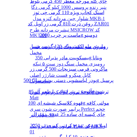
چای کله مورچه معطر 450 گرمی بلوط
پنیر رنده پروسس 1000 کیلو گرمی دگا
اسنک کچاپ ویژه 110 گرمی چی توز
شلوار جین مردانه کنزو مدل MKB-1
روغن ذرت 810 گرمی زر اویل کد ZAR01
تیشرت مردانه طرح MSICROW کد
ماست پر چرب 2000g دومینو
MKT-01
مارش ملو اکسترودی 120 گرمی شیبا
رومیزی سه تیکه سنگ دوزی شده جنس
مخمل
بیسکوییت مادر پذیرایی 350g ویتانا
رومیزی مخمل سنگ دوز ست ۵ تیکه
ماکرونی فرمی سبزیجات 500 گرمی زر
کابل میکرو فست شارژر اصلی
پودر لباسشویی دستی یونیورسال 500g پرسیل
سامسونگ
آلوچه ترش لیوانی با طعم آلو 85g ترشین
کرم پودر شون S02 سری Smoothing
Matt
قهوه کلاسیک شیشه ای 100g مولتی کافه
پرایمر صورت شون سری Perfect حجم
چای کیسه ای ساده 25 عددی دوغزال
30 میلی لیتر
روغن سرخ کردنی کم جذب 2250g اویلا
صابون لیفت ابرو مک MAC کد MKS-
01
برنج هندی 10 کیلو گرمی مژده