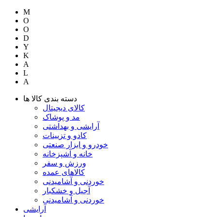
M
O
O
D
Y
K
A
L
A
دسته بندی کالا ها
کالای دیجیتال
مد و پوشاک
آرایشی و بهداشتی
کادو و تزیینات
خودرو و ابزار صنعتی
خانه و آشپزخانه
ورزش و سفر
کالاهای عمده
خوردنی و آشامیدنی
آجیل و خشکبار
خوردنی و آشامیدنی
آرایشی