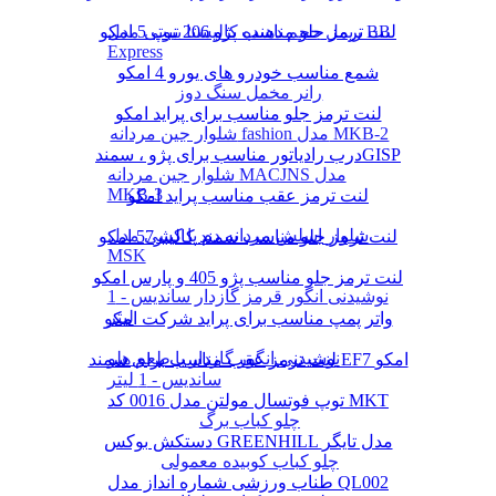
لنت ترمز جلو مناسب پژو 206 تیپ 5 امکو
ریمل حجم دهنده کالیستا بیوتی مدل BB
Express
شمع مناسب خودرو های یورو 4 امکو
رانر مخمل سنگ دوز
لنت ترمز جلو مناسب برای پراید امکو
شلوار جین مردانه fashion مدل MKB-2
درب رادیاتور مناسب برای پژو ، سمندGISP
شلوار جین مردانه MACJNS مدل
MKB-3
لنت ترمز عقب مناسب پراید امکو
شلوار اسلش مردانه دم پا کشی مدل
لنت ترمز جلو مناسب سمند کالیبر57 امکو
MSK
لنت ترمز جلو مناسب پژو 405 و پارس امکو
نوشیدنی انگور قرمز گازدار ساندیس - 1
لیتر
واتر پمپ مناسب برای پراید شرکت امکو
نوشیدنی انگور گازدار با طعم هلو
لنت ترمز عقب مناسب برای سمند EF7 امکو
ساندیس - 1 لیتر
توپ فوتسال مولتن مدل 0016 کد MKT
چلو کباب برگ
دستکش بوکس GREENHILL مدل تایگر
چلو کباب کوبیده معمولی
طناب ورزشی شماره انداز مدل QL002