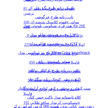
تونیک زنانه طرح نگین دار
آلوچه ترش لیوانی با طعم آلو 85g
ترشین
تاپ زنانه طرح خرگوشی
قهوه کلاسیک شیشه ای 100g مولتی
هندزفری شیائومی بلوتوثی مدل Air 2SE
کافه
مچ بند هوشمند هایلو مدل LS02
چای کیسه ای ساده 25 عددی دوغزال
مچ بند هوشمند هایلو مدل GST
روغن سرخ کردنی کم جذب 2250g اویلا
مچ بند شیائومی مدل Mibro Color SmartWatch
برنج هندی 10 کیلو گرمی مژده
سوتین اسفنجی زنانه
چای هندوستان ساده 450g فامیلا
تیشرت زنانه طرح بادکنکی پولکی
پودر سوخاری با ادویه 300g پنگوئن
کیف دوشی کوچک زنانه سگک دار
روغن زیتون تصفیه شده 500g اویلا
ست کیف رو دوشی و کیف لوازم آرایشی گلدار
کنسرو ماهی تن در روغن سویا 180g
فامیلا
کلاه تابستانه مدل باکت جنس کتان
بیسکوییت کرمدار ساقه طلایی 192g
زیتون سبز کبابی بدون هسته 900 گرمی لوراس ترک
مینو