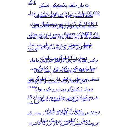
تایگر
دار حلقه پلاستیکی نشکن es
طناب ورزشی شماره انداز مدل QL002
تخته استپ فوم سه لایه معمولی
توپ بسکتبال مدل GL7X کد MKB-1
تخته استپ فوم چهار لایه ۵۵ سانتی
روسری زنانه مدل flower کد MKR-01
مت یوگا یا زیر انداز ورزشی کراس لینک
شلوار اسلش مردانه دم پا زیپ مدل
زیر انداز ورزشی یوگا مت TPE
MSX
دمبل 0.5 کیلوگرمی بانوان
باکس هدیه خرس دوقلو عروس داماد
دمبل ایروبیک روکش‌ دار 1 کیلوگرمی
عروسک دختر پسر مدل MKP-01
دمبل ایروبیک روکش‌ دار 1.5 کیلوگرمی
باکس هدیه زنانه دستبند و عروسک
نمدی
دمبل 2 کیلوگرمی ایروبیک بانوان
عروسک اختاپوس مدل مودی ارتفاع 15
دمبل ایروبیک 3 کیلویی بانوان
سانتی
دمبل 4 کیلویی بانوان
عروسک دو قولوی دختر و پسر کد MA2
دمبل 5 کیلویی ایروبیک بانوان
عروسک خمیری طرح پدر بزرگ فانتزی