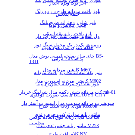
هودی زنانه طرح نوشته آستین بلند
آجر یوگا ویژه آجدار
بلوز بافت مردانه طرح دار دو رنگ
حلقه پیلاتس
بلوز شلوار دخترانه طرح پلنگ
قیچی پیلاتس و یوگا
بلوز بافت زنانه یقه اسکی
ول اسلاید بیضی شکل جوراب دار
رومیزی یک در یک مخمل سنگ دوز
حلقه لاغری مدل هولا هوپ
چای ساز صفحه لمسی بوش مدل BS-
پد اسکات ایرانی
1311
کاپشن مردانه مدل M601
بلوز یقه سه سانت ریز بافت مردانه
کاپشن مردانه اسپورت مدل M602
بلوز یقه گرد مردانه جنس نخ پنبه
کت مردانه شش دکمه مدل شرلینگ خزدار mk-01
ماسک صورت دوقلوی BEAUTY CITY
سویشرت مردانه سوییت مدل اسپورت آستر دار
هودی زنانه شیک طرح Reebok
مانتو زنانه مدل ترکیب چرم و تدی
ساعت مچی زنانه فوق العاده لوکس
مجلسی
مانتو زنانه جنس تدی مدل M253
کلاه بافت طرح NY