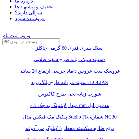
درباره ما
تخفیف و پیشنهاد ها
سوالی دارید؟
فروشنده شوید
ورود | ثبت نام
اسنک پنیری فنری 60 گرمی چاکلز
دستبند شیک زنانه طرح سفید طلایی
عروسک ست عروس داماد خرسی ارتفاع 24 سانتی
دستبند مردانه طرح پلنگ برند LOLIAS
شورت زنانه نخی طرح کاکتوس
مبدل لایتنینگ به جک 3.5 mm هدفون اپل
پنکیک مک فیکس مدل Studio Fix شماره NC30
برنج طارم شکسته معطر 5 کیلوگرمی آذوقه