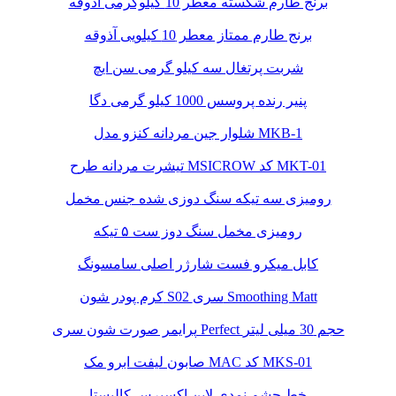
برنج طارم شکسته معطر 10 کیلوگرمی آذوقه
برنج طارم ممتاز معطر 10 کیلویی آذوقه
شربت پرتغال سه کیلو گرمی سن ایچ
پنیر رنده پروسس 1000 کیلو گرمی دگا
شلوار جین مردانه کنزو مدل MKB-1
تیشرت مردانه طرح MSICROW کد MKT-01
رومیزی سه تیکه سنگ دوزی شده جنس مخمل
رومیزی مخمل سنگ دوز ست ۵ تیکه
کابل میکرو فست شارژر اصلی سامسونگ
کرم پودر شون S02 سری Smoothing Matt
پرایمر صورت شون سری Perfect حجم 30 میلی لیتر
صابون لیفت ابرو مک MAC کد MKS-01
خط چشم نمدی لاین اکسپرس کالیستا