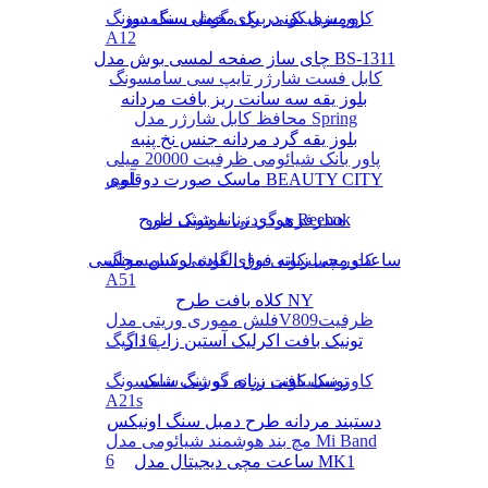
رومیزی یک در یک مخمل سنگ دوز
کاور سیلیکونی برای گوشی سامسونگ
A12
چای ساز صفحه لمسی بوش مدل BS-1311
کابل فست شارژر تایپ سی سامسونگ
بلوز یقه سه سانت ریز بافت مردانه
محافظ کابل شارژر مدل Spring
بلوز یقه گرد مردانه جنس نخ پنبه
پاور بانک شیائومی ظرفیت 20000 میلی
ماسک صورت دوقلوی BEAUTY CITY
آمپر
هودی زنانه شیک طرح Reebok
هندزفری گردنی بلوتوثی لنوو
کاور سیلیکونی برای گوشی سامسونگ
ساعت مچی زنانه فوق العاده لوکس مجلسی
A51
کلاه بافت طرح NY
فلش مموری وریتی مدلV809ظرفیت
16 گیگ
تونیک بافت اکرلیک آستین زاپ دار
تونیک بافت زنانه دو رنگ شیک
کاور سیلیکونی برای گوشی سامسونگ
A21s
دستبند مردانه طرح دمبل سنگ اونیکس
مچ بند هوشمند شیائومی مدل Mi Band
6
ساعت مچی دیجیتال مدل MK1