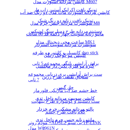
کاپشن مردانه اسپورت مدل M607
تونیک بافت اکرلیک آستین زاپ دار
کاپشن مردانه اسپورت مات مدل دو رنگ ضد آب
تونیک بافت زنانه دو رنگ شیک
سویشرت مردانه جنس چرم مدل M8
دستبند مردانه طرح دمبل سنگ اونیکس
مانتو زنانه سوییت چهار دکمه قد 80 سانت
ساعت مچی دیجیتال مدل MK1
سویشرت مردانه سوییت آستردار
کانسیلر و کانتور دو طرفه duo stick
کلیپس مو کوچک رنگی
براش آرایشی پلنگی مجموعه 5 تایی
گیره مو فلزی نگین دار مجلسی
ست براش آرایشی پری دریایی مجموعه
سنجاق تقتقی طرح رزین
7 تایی
چل گیس
خط چشم ضد آب ماژیکی فلورمار
کاپشن سوییت مردانه داخل تدی
ست دستبند و گوشواره طرح بینهایت
پالتو مردانه مشکی چرم خزدار
کلاه بافت طرح چشم
مانتو زنانه جنس چرم داخل تدی
مودم روتر +ADSL2 بی سیم TP-LINK
مدل W8961N