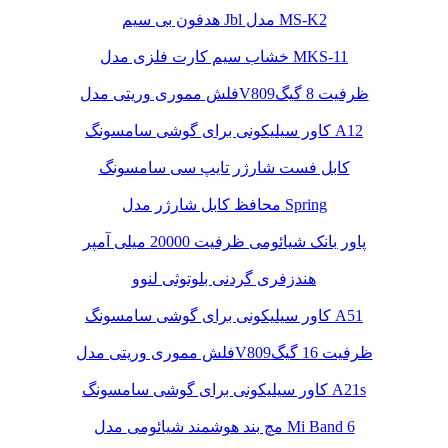
هدفون بی سیم Jbl مدل MS-K2
خشاب سیم کارت فلزی مدل MKS-11
فلش مموری وریتی مدلV809ظرفیت 8 گیگ
کاور سیلیکونی برای گوشی سامسونگ A12
کابل فست شارژر تایپ سی سامسونگ
محافظ کابل شارژر مدل Spring
پاور بانک شیائومی ظرفیت 20000 میلی آمپر
هندزفری گردنی بلوتوثی لنوو
کاور سیلیکونی برای گوشی سامسونگ A51
فلش مموری وریتی مدلV809ظرفیت 16 گیگ
کاور سیلیکونی برای گوشی سامسونگ A21s
مچ بند هوشمند شیائومی مدل Mi Band 6