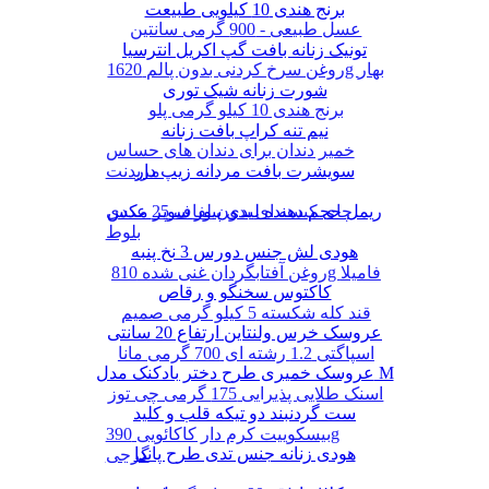
برنج هندی 10 کیلویی طبیعت
عسل طبیعی - 900 گرمی سانتین
تونیک زنانه بافت گپ اکریل انترسیا
روغن سرخ کردنی بدون پالم 1620g بهار
شورت زنانه شیک توری
برنج هندی 10 کیلو گرمی پلو
نیم تنه کراپ بافت زنانه
خمیر دندان برای دندان های حساس
سویشرت بافت مردانه زیپ دار
مریدنت
ریمل حجم دهنده لیدی پیور سوپر مکس
چای کیسه ای بدون لفاف 25 عددی
بلوط
هودی لش جنس دورس 3 نخ پنبه
روغن آفتابگردان غنی شده 810g فامیلا
کاکتوس سخنگو و رقاص
قند کله شکسته 5 کیلو گرمی صمیم
عروسک خرس ولنتاین ارتفاع 20 سانتی
اسپاگتی 1.2 رشته ای 700 گرمی مانا
عروسک خمیری طرح دختر بادکنک مدل M
اسنک طلایی پذیرایی 175 گرمی چی توز
ست گردنبند دو تیکه قلب و کلید
بیسکوییت کرم دار کاکائویی 390g
هودی زنانه جنس تدی طرح پاندا
گرجی