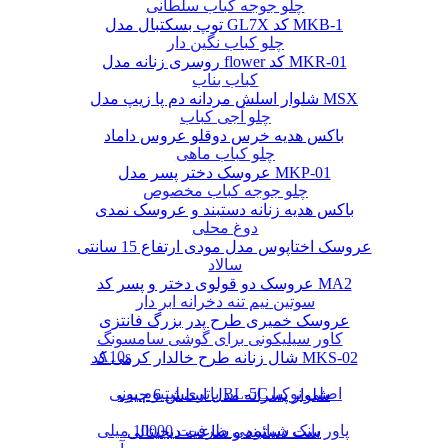
چلو جوجه کباب سلطانی
توپ بسکتبال مدل GL7X کد MKB-1
چلو کباب نگین دار
روسری زنانه مدل flower کد MKR-01
کباب بناب
شلوار اسلش مردانه دم پا زیپ مدل MSX
چلو آجی کباب
باکس هدیه خرس دوقلو عروس داماد
چلو کباب ماهی
عروسک دختر پسر مدل MKP-01
چلو جوجه کباب مخصوص
باکس هدیه زنانه دستبند و عروسک نمدی
دوغ محلی
عروسک اختاپوس مدل مودی ارتفاع 15 سانتی
سالاد
عروسک دو قولوی دختر و پسر کد MA2
سوتین نیم تنه دخرانه ابر دار
عروسک خمیری طرح پدر بزرگ فانتزی
کاور سیلیکونی برای گوشی سامسونگ
A10s
شال زنانه طرح خالدار کرمی کد MKS-02
باتری لیتیوم یونی BL-5C اصلی نوکیا
شلوار پسرانه مدل اسلش 6 جیب
پاور بانک شیائومی ظرفیت 10000 میلی
ست دستبند و ساعت دیجیتالی