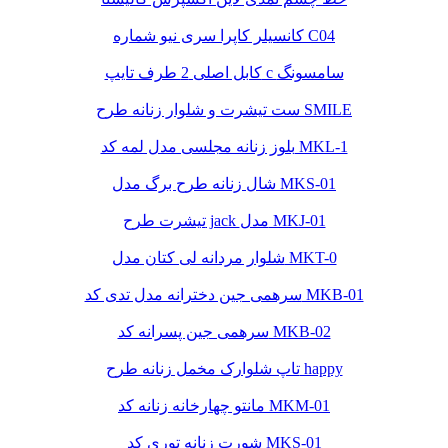
کانسیلر کاپرا سری نیو شماره C04
کابل اصلی 2 طرف تایپ c سامسونگ
ست تیشرت و شلوار زنانه طرح SMILE
بلوز زنانه مجلسی مدل لمه کد MKL-1
شال زنانه طرح برگ مدل MKS-01
تیشرت طرح jack مدل MKJ-01
شلوار مردانه لی کتان مدل MKT-0
سرهمی جین دخترانه مدل تدی کد MKB-01
سرهمی جین پسرانه کد MKB-02
تاپ شلوارک مخمل زنانه طرح happy
مانتو چهارخانه زنانه کد MKM-01
شورت زنانه توری کد MKS-01