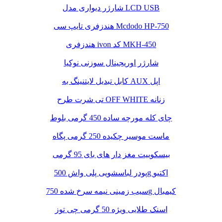
شارژر دیواری مدل LCD USB
هندزفری تایپ سی Mcdodo HP-750
هندزفری ivon کد MKH-450
شارژر اوریجینال سوزنی نوکیا
کابل تبدیل لایتنینگ به AUX اپل
تی شرت طرح OFF WHITE زنانه
چای کله مورچه ساده 450 گرمی بلوط
ماست موسیر چکیده 250 گرمی پگاه
بیسکوییت مغز دار های بای 95 گرمی
پودر لباسشویی پلی واش 500g اکتیو
سیب زمینی نیمه سرخ شده 750g کیمبال
اسنک طلایی ویژه 50 گرمی چی توز