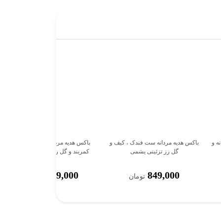
اعت Rolex زنانه و
باکس هدیه مردانه ست فندک ، کیف و
باکس هدیه مردانه ست ساعت،
گل رز تزئینی یشمی
کمربند و گل رز تزئینی مشکی
819,000
849,000
تومان
تومان