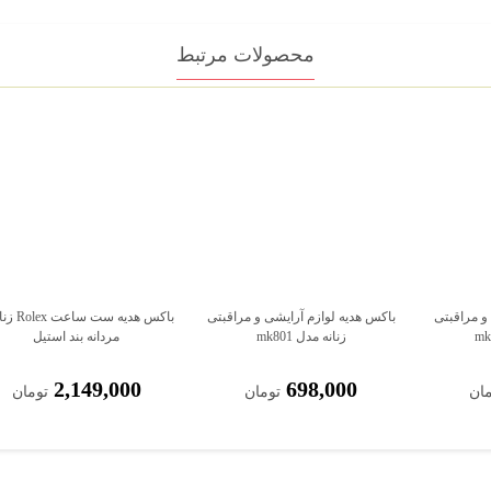
محصولات مرتبط
 و مراقبتی
باکس هدیه لوازم آرایشی و مراقبتی
باکس هدیه ست س
زنانه مدل mk801
مردانه بند استیل
2,149,000
698,000
مان
تومان
تومان