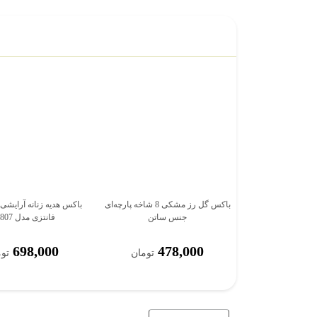
باکس گل رز مشکی 8 شاخه پارچه‌ای
باکس هدیه زنانه آرایشی
جنس ساتن
فانتزی مدل mk807
698,000
478,000
تومان
تو