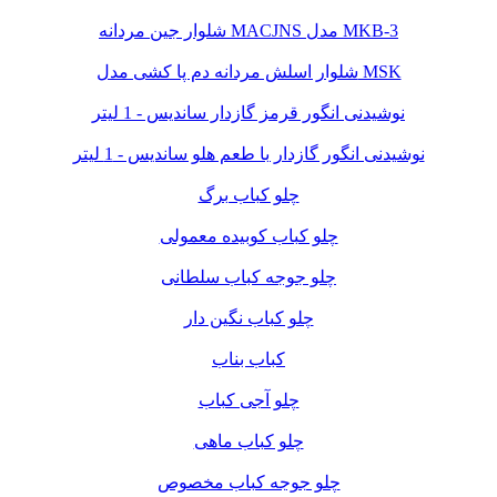
شلوار جین مردانه MACJNS مدل MKB-3
شلوار اسلش مردانه دم پا کشی مدل MSK
نوشیدنی انگور قرمز گازدار ساندیس - 1 لیتر
نوشیدنی انگور گازدار با طعم هلو ساندیس - 1 لیتر
چلو کباب برگ
چلو کباب کوبیده معمولی
چلو جوجه کباب سلطانی
چلو کباب نگین دار
کباب بناب
چلو آجی کباب
چلو کباب ماهی
چلو جوجه کباب مخصوص