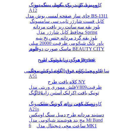
رومیزی یک در یک مخمل سنگ دوز
کاور سیلیکونی برای گوشی سامسونگ
A12
چای ساز صفحه لمسی بوش مدل BS-1311
کابل فست شارژر تایپ سی سامسونگ
بلوز یقه سه سانت ریز بافت مردانه
محافظ کابل شارژر مدل Spring
بلوز یقه گرد مردانه جنس نخ پنبه
پاور بانک شیائومی ظرفیت 20000 میلی
ماسک صورت دوقلوی BEAUTY CITY
آمپر
هودی زنانه شیک طرح Reebok
هندزفری گردنی بلوتوثی لنوو
کاور سیلیکونی برای گوشی سامسونگ
ساعت مچی زنانه فوق العاده لوکس مجلسی
A51
کلاه بافت طرح NY
فلش مموری وریتی مدلV809ظرفیت
16 گیگ
تونیک بافت اکرلیک آستین زاپ دار
تونیک بافت زنانه دو رنگ شیک
کاور سیلیکونی برای گوشی سامسونگ
A21s
دستبند مردانه طرح دمبل سنگ اونیکس
مچ بند هوشمند شیائومی مدل Mi Band
6
ساعت مچی دیجیتال مدل MK1