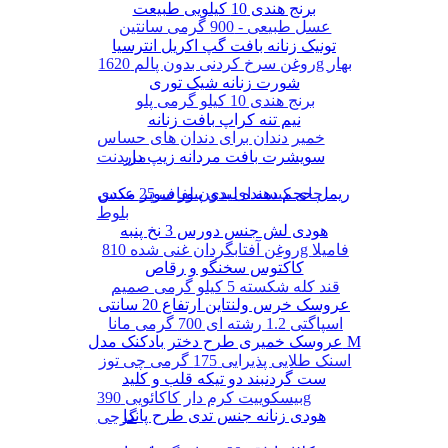
برنج هندی 10 کیلویی طبیعت
عسل طبیعی - 900 گرمی سانتین
تونیک زنانه بافت گپ اکریل انترسیا
روغن سرخ کردنی بدون پالم 1620g بهار
شورت زنانه شیک توری
برنج هندی 10 کیلو گرمی پلو
نیم تنه کراپ بافت زنانه
خمیر دندان برای دندان های حساس
سویشرت بافت مردانه زیپ دار
مریدنت
ریمل حجم دهنده لیدی پیور سوپر مکس
چای کیسه ای بدون لفاف 25 عددی
بلوط
هودی لش جنس دورس 3 نخ پنبه
روغن آفتابگردان غنی شده 810g فامیلا
کاکتوس سخنگو و رقاص
قند کله شکسته 5 کیلو گرمی صمیم
عروسک خرس ولنتاین ارتفاع 20 سانتی
اسپاگتی 1.2 رشته ای 700 گرمی مانا
عروسک خمیری طرح دختر بادکنک مدل M
اسنک طلایی پذیرایی 175 گرمی چی توز
ست گردنبند دو تیکه قلب و کلید
بیسکوییت کرم دار کاکائویی 390g
هودی زنانه جنس تدی طرح پاندا
گرجی