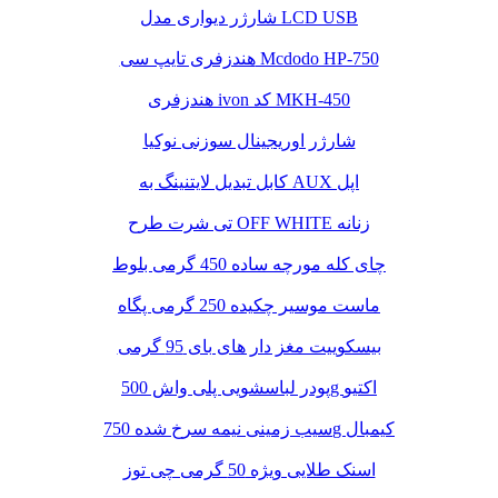
شارژر دیواری مدل LCD USB
هندزفری تایپ سی Mcdodo HP-750
هندزفری ivon کد MKH-450
شارژر اوریجینال سوزنی نوکیا
کابل تبدیل لایتنینگ به AUX اپل
تی شرت طرح OFF WHITE زنانه
چای کله مورچه ساده 450 گرمی بلوط
ماست موسیر چکیده 250 گرمی پگاه
بیسکوییت مغز دار های بای 95 گرمی
پودر لباسشویی پلی واش 500g اکتیو
سیب زمینی نیمه سرخ شده 750g کیمبال
اسنک طلایی ویژه 50 گرمی چی توز