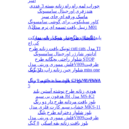
آمپر
جوراب لمه راه راه زنانه بسته 3 عددی
هندزفری اورجینال سامسونگ
ماسک ورقه ای چای سبز
کاور سیلیکونی برای گوشی سامسونگ
A31
زنبیل بافت تسمه ای نرم مدل M01
پایه نگهدارنده گوشی موبایل پاپ سوکت
شال طرح دار شیک زنانه مدل B1
کی اچ
تونیک بافت زنانه طرح cuti cats مدل TI
آداپتور شارژر اورجینال سامسونگ
شلوار راحتی بچگانه طرح STOP
فلش مموری وریتی مدلV809ظرفیت
شلوار جین زنانه زاپ دار برند miss one
32 گیگ
پالت سایه چشم 9 رنگ CHANLANYA
مچ بند هوشمند شیائومی مدل Mi Band
5
هودی زنانه طرح نوشته آستین بلند
هدفون بی سیم Jbl مدل MS-K2
بلوز بافت مردانه طرح دار دو رنگ
خشاب سیم کارت فلزی مدل MKS-11
بلوز شلوار دخترانه طرح پلنگ
فلش مموری وریتی مدلV809ظرفیت
بلوز بافت زنانه یقه اسکی
8 گیگ