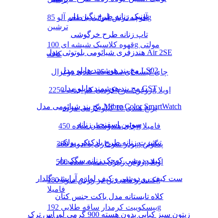
تونیک زنانه طرح نگین دار
آلوچه ترش لیوانی با طعم آلو 85g
ترشین
تاپ زنانه طرح خرگوشی
قهوه کلاسیک شیشه ای 100g مولتی
هندزفری شیائومی بلوتوثی مدل Air 2SE
کافه
مچ بند هوشمند هایلو مدل LS02
چای کیسه ای ساده 25 عددی دوغزال
مچ بند هوشمند هایلو مدل GST
روغن سرخ کردنی کم جذب 2250g اویلا
مچ بند شیائومی مدل Mibro Color SmartWatch
برنج هندی 10 کیلو گرمی مژده
سوتین اسفنجی زنانه
چای هندوستان ساده 450g فامیلا
تیشرت زنانه طرح بادکنکی پولکی
پودر سوخاری با ادویه 300g پنگوئن
کیف دوشی کوچک زنانه سگک دار
روغن زیتون تصفیه شده 500g اویلا
ست کیف رو دوشی و کیف لوازم آرایشی گلدار
کنسرو ماهی تن در روغن سویا 180g
فامیلا
کلاه تابستانه مدل باکت جنس کتان
بیسکوییت کرمدار ساقه طلایی 192g
زیتون سبز کبابی بدون هسته 900 گرمی لوراس ترک
مینو