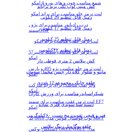
شمع مناسب خودرو های یورو 4 امکو
کش مینی لوپ تکی برند تراباند
لنت ترمز جلو مناسب برای پراید امکو
دمبل قابل تنظیم 20 کیلویی
درب رادیاتور مناسب برای پژو ،
دمبل قابل تنظیم 17 کیلویی
سمندGISP
دمبل قابل تنظیم 25 کیلویی
لنت ترمز عقب مناسب پراید امکو
دمبل قابل تنظیم ۴۲کیلویی
لنت ترمز جلو مناسب سمند کالیبر57
امکو
کش پیلاتس 2 متری قوطی دار
لنت ترمز جلو مناسب پژو 405 و پارس
مانتو و شلوار کلاه دار جنس مخمل سوییت
امکو
حلقه چابکی مجموعه 12 عددی
واتر پمپ مناسب برای پراید شرکت
امکو
شیکراسپایدرمناسب برای ورزش کاران
لنت ترمز عقب مناسب برای سمند EF7
دسته شنا سوئدی فلزی ساده
امکو
فنر و قیچی تقویت مچ دست ۶۰کیلوگرمی
توپ فوتسال مولتن مدل 0016 کد MKT
حلقه یوگا ویل رینگ پیلاتس
دستکش بوکس GREENHILL مدل