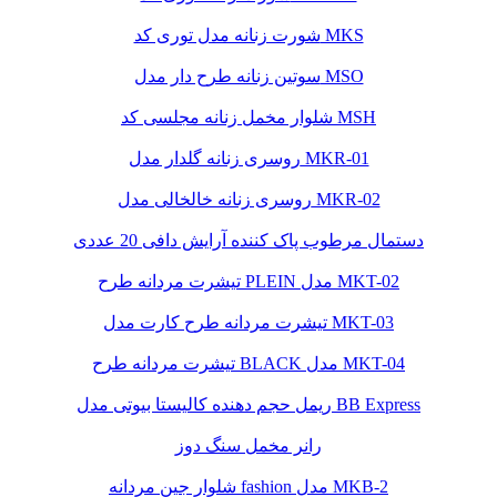
شورت زنانه مدل توری کد MKS
سوتین زنانه طرح دار مدل MSO
شلوار مخمل زنانه مجلسی کد MSH
روسری زنانه گلدار مدل MKR-01
روسری زنانه خالخالی مدل MKR-02
دستمال مرطوب پاک کننده آرایش دافی 20 عددی
تیشرت مردانه طرح PLEIN مدل MKT-02
تیشرت مردانه طرح کارت مدل MKT-03
تیشرت مردانه طرح BLACK مدل MKT-04
ریمل حجم دهنده کالیستا بیوتی مدل BB Express
رانر مخمل سنگ دوز
شلوار جین مردانه fashion مدل MKB-2