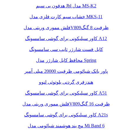
هدفون بی سیم Jbl مدل MS-K2
خشاب سیم کارت فلزی مدل MKS-11
فلش مموری وریتی مدلV809ظرفیت 8 گیگ
کاور سیلیکونی برای گوشی سامسونگ A12
کابل فست شارژر تایپ سی سامسونگ
محافظ کابل شارژر مدل Spring
پاور بانک شیائومی ظرفیت 20000 میلی آمپر
هندزفری گردنی بلوتوثی لنوو
کاور سیلیکونی برای گوشی سامسونگ A51
فلش مموری وریتی مدلV809ظرفیت 16 گیگ
کاور سیلیکونی برای گوشی سامسونگ A21s
مچ بند هوشمند شیائومی مدل Mi Band 6