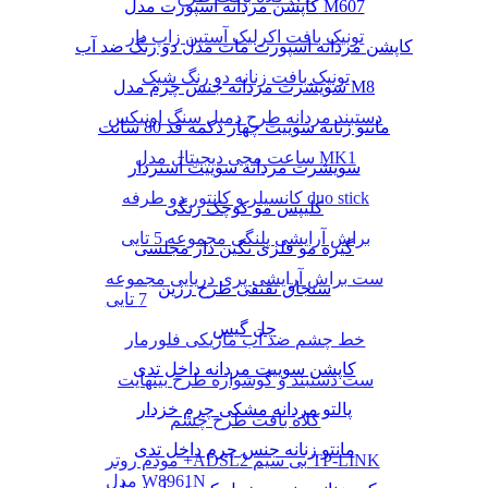
کاپشن مردانه اسپورت مدل M607
تونیک بافت اکرلیک آستین زاپ دار
کاپشن مردانه اسپورت مات مدل دو رنگ ضد آب
تونیک بافت زنانه دو رنگ شیک
سویشرت مردانه جنس چرم مدل M8
دستبند مردانه طرح دمبل سنگ اونیکس
مانتو زنانه سوییت چهار دکمه قد 80 سانت
ساعت مچی دیجیتال مدل MK1
سویشرت مردانه سوییت آستردار
کانسیلر و کانتور دو طرفه duo stick
کلیپس مو کوچک رنگی
براش آرایشی پلنگی مجموعه 5 تایی
گیره مو فلزی نگین دار مجلسی
ست براش آرایشی پری دریایی مجموعه
سنجاق تقتقی طرح رزین
7 تایی
چل گیس
خط چشم ضد آب ماژیکی فلورمار
کاپشن سوییت مردانه داخل تدی
ست دستبند و گوشواره طرح بینهایت
پالتو مردانه مشکی چرم خزدار
کلاه بافت طرح چشم
مانتو زنانه جنس چرم داخل تدی
مودم روتر +ADSL2 بی سیم TP-LINK
مدل W8961N