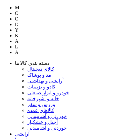
M
O
O
D
Y
K
A
L
A
دسته بندی کالا ها
کالای دیجیتال
مد و پوشاک
آرایشی و بهداشتی
کادو و تزیینات
خودرو و ابزار صنعتی
خانه و آشپزخانه
ورزش و سفر
کالاهای عمده
خوردنی و آشامیدنی
آجیل و خشکبار
خوردنی و آشامیدنی
آرایشی