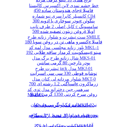
خط چشم نمدی لاین اکسپرس کالیستا
چای هندوستان ساده 450g فامیلا
کانسیلر کاپرا سری نیو شماره C04
پودر سوخاری با ادویه 300g پنگوئن
کابل اصلی 2 طرف تایپ c سامسونگ
روغن زیتون تصفیه شده 500g اویلا
ست تیشرت و شلوار زنانه طرح SMILE
کنسرو ماهی تن در روغن سویا 180g فامیلا
بلوز زنانه مجلسی مدل لمه کد MKL-1
بیسکوییت کرمدار ساقه طلایی 192g مینو
شال زنانه طرح برگ مدل MKS-01
پودر دارچین 80 گرمی سانتین
تیشرت طرح jack مدل MKJ-01
نوشابه قوطی 330 سی سی اسپرایت
شلوار مردانه لی کتان مدل MKT-0
اسپاگتی 1.2 رشته ای 700g زرماکرون
سرهمی جین دخترانه مدل تدی کد
روغن سرخ کردنی 1350 گرمی فامیلا
MKB-01
نی نبات ساده 1 کیلو گرمی هم خوان
سرهمی جین پسرانه کد MKB-02
پودر قهوه فوری 10 عددی 1*3 نسکافه
تاپ شلوارک مخمل زنانه طرح happy
بیسکوییت چمک سرای 276g آناتا
مانتو چهارخانه زنانه کد MKM-01