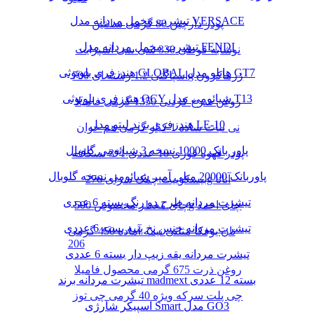
تیشرت مخمل مردانه مدل VERSACE
پودر دارچین 80 گرمی سانتین
تیشرت مخمل مردانه مدل FENDI
نوشابه قوطی 330 سی سی اسپرایت
هندزفری بلوتوثی GLOBAL هایلو مدل GT7
اسپاگتی 1.2 رشته ای 700g زرماکرون
هندزفری بلوتوثی QCY شیائومی مدل T13
روغن سرخ کردنی 1350 گرمی فامیلا
هندزفری برند لیتو مدل LE-10
نی نبات ساده 1 کیلو گرمی هم خوان
پاور بانک 10000 نسخه 3 شیائومی گلوبال
پودر قهوه فوری 10 عددی 1*3 نسکافه
پاوربانک 20000 میلی آمپر شیائومی نسخه گلوبال
بیسکوییت چمک سرای 276g آناتا
تیشرت مردانه طرح دو رنگ بسته 6 عددی
چای معطر مخصوص 500g چای احمد
تیشرت مردانه جنس نخ پنبه بسته 6 عددی
نان یوفکا مثلثی نیمه آماده 450 گرمی
206
تیشرت مردانه یقه زیپ دار بسته 6 عددی
روغن ذرت 675 گرمی محصول فامیلا
تیشرت مردانه برند madmext بسته 12 عددی
چی پلت سرکه ویژه 40 گرمی چی توز
اسپیکر شارژی Smart مدل GO3