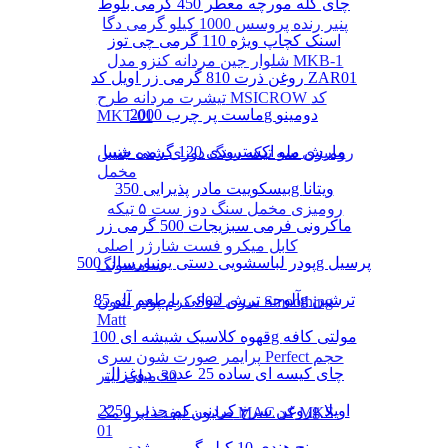
چای کله مورچه معطر 450 گرمی بلوط
پنیر رنده پروسس 1000 کیلو گرمی دگا
اسنک کچاپ ویژه 110 گرمی چی توز
شلوار جین مردانه کنزو مدل MKB-1
روغن ذرت 810 گرمی زر اویل کد ZAR01
تیشرت مردانه طرح MSICROW کد
ماست پر چرب 2000g دومینو
MKT-01
مارش ملو اکسترودی 120 گرمی شیبا
رومیزی سه تیکه سنگ دوزی شده جنس
مخمل
بیسکوییت مادر پذیرایی 350g ویتانا
رومیزی مخمل سنگ دوز ست ۵ تیکه
ماکرونی فرمی سبزیجات 500 گرمی زر
کابل میکرو فست شارژر اصلی
پودر لباسشویی دستی یونیورسال 500g پرسیل
سامسونگ
آلوچه ترش لیوانی با طعم آلو 85g ترشین
کرم پودر شون S02 سری Smoothing
Matt
قهوه کلاسیک شیشه ای 100g مولتی کافه
پرایمر صورت شون سری Perfect حجم
چای کیسه ای ساده 25 عددی دوغزال
30 میلی لیتر
روغن سرخ کردنی کم جذب 2250g اویلا
صابون لیفت ابرو مک MAC کد MKS-
01
برنج هندی 10 کیلو گرمی مژده