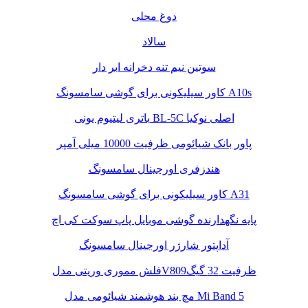
دوغ محلی
سالاد
سوتین نیم تنه دخرانه ابر دار
کاور سیلیکونی برای گوشی سامسونگ A10s
باتری لیتیوم یونی BL-5C اصلی نوکیا
پاور بانک شیائومی ظرفیت 10000 میلی آمپر
هندزفری اورجینال سامسونگ
کاور سیلیکونی برای گوشی سامسونگ A31
پایه نگهدارنده گوشی موبایل پاپ سوکت کی اچ
آداپتور شارژر اورجینال سامسونگ
فلش مموری وریتی مدلV809ظرفیت 32 گیگ
مچ بند هوشمند شیائومی مدل Mi Band 5