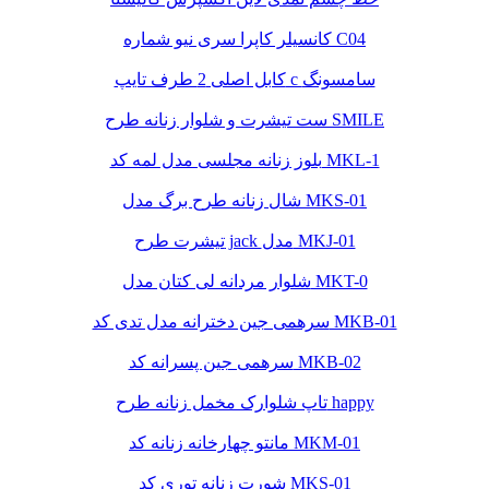
کانسیلر کاپرا سری نیو شماره C04
کابل اصلی 2 طرف تایپ c سامسونگ
ست تیشرت و شلوار زنانه طرح SMILE
بلوز زنانه مجلسی مدل لمه کد MKL-1
شال زنانه طرح برگ مدل MKS-01
تیشرت طرح jack مدل MKJ-01
شلوار مردانه لی کتان مدل MKT-0
سرهمی جین دخترانه مدل تدی کد MKB-01
سرهمی جین پسرانه کد MKB-02
تاپ شلوارک مخمل زنانه طرح happy
مانتو چهارخانه زنانه کد MKM-01
شورت زنانه توری کد MKS-01