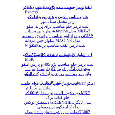
لنت ترمز جلو مناسب پژو 206 تیپ 5 امکو
ریمل حجم دهنده کالیستا بیوتی مدل BB
Express
شمع مناسب خودرو های یورو 4 امکو
رانر مخمل سنگ دوز
لنت ترمز جلو مناسب برای پراید امکو
شلوار جین مردانه fashion مدل MKB-2
درب رادیاتور مناسب برای پژو ، سمندGISP
شلوار جین مردانه MACJNS مدل
MKB-3
لنت ترمز عقب مناسب پراید امکو
شلوار اسلش مردانه دم پا کشی مدل
لنت ترمز جلو مناسب سمند کالیبر57 امکو
MSK
لنت ترمز جلو مناسب پژو 405 و پارس امکو
نوشیدنی انگور قرمز گازدار ساندیس - 1
لیتر
واتر پمپ مناسب برای پراید شرکت امکو
نوشیدنی انگور گازدار با طعم هلو
لنت ترمز عقب مناسب برای سمند EF7 امکو
ساندیس - 1 لیتر
توپ فوتسال مولتن مدل 0016 کد MKT
چلو کباب برگ
دستکش بوکس GREENHILL مدل تایگر
چلو کباب کوبیده معمولی
طناب ورزشی شماره انداز مدل QL002