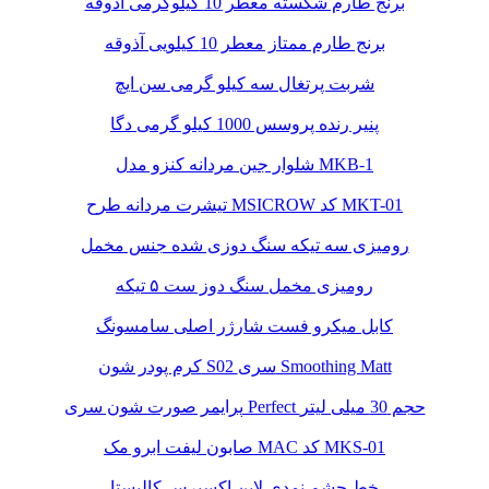
برنج طارم شکسته معطر 10 کیلوگرمی آذوقه
برنج طارم ممتاز معطر 10 کیلویی آذوقه
شربت پرتغال سه کیلو گرمی سن ایچ
پنیر رنده پروسس 1000 کیلو گرمی دگا
شلوار جین مردانه کنزو مدل MKB-1
تیشرت مردانه طرح MSICROW کد MKT-01
رومیزی سه تیکه سنگ دوزی شده جنس مخمل
رومیزی مخمل سنگ دوز ست ۵ تیکه
کابل میکرو فست شارژر اصلی سامسونگ
کرم پودر شون S02 سری Smoothing Matt
پرایمر صورت شون سری Perfect حجم 30 میلی لیتر
صابون لیفت ابرو مک MAC کد MKS-01
خط چشم نمدی لاین اکسپرس کالیستا