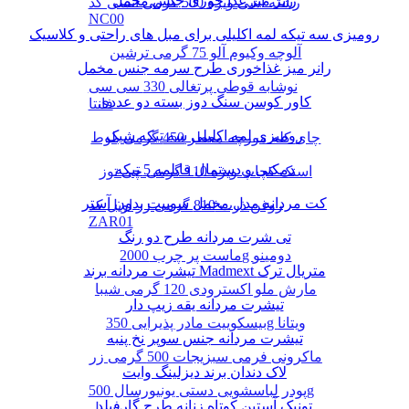
رانر میز غذا خوری جنس مخمل
رشته آشی ویژه 500 گرمی انسی کد
NC00
رومیزی سه تیکه لمه اکلیلی برای مبل های راحتی و کلاسیک
آلوچه وکیوم آلو 75 گرمی ترشین
رانر میز غذاخوری طرح سرمه جنس مخمل
نوشابه قوطی پرتغالی 330 سی سی
کاور کوسن سنگ دوز بسته دو عددی
فانتا
رومیزی لمه اکلیلی سه تیکه شیک
چای کله مورچه معطر 450 گرمی بلوط
دمکنی و دستمال قابلمه 5 تیکه
اسنک کچاپ ویژه 110 گرمی چی توز
کت مردانه مدل مخمل سوییت بدون آستر
روغن ذرت 810 گرمی زر اویل کد
ZAR01
تی شرت مردانه طرح دو رنگ
ماست پر چرب 2000g دومینو
تیشرت مردانه برند Madmext متریال ترک
مارش ملو اکسترودی 120 گرمی شیبا
تیشرت مردانه یقه زیپ دار
بیسکوییت مادر پذیرایی 350g ویتانا
تیشرت مردانه جنس سوپر نخ پنبه
ماکرونی فرمی سبزیجات 500 گرمی زر
لاک دندان برند دیزلینگ وایت
پودر لباسشویی دستی یونیورسال 500g
تونیک آستین کوتاه زنانه طرح گارفیلد
پرسیل