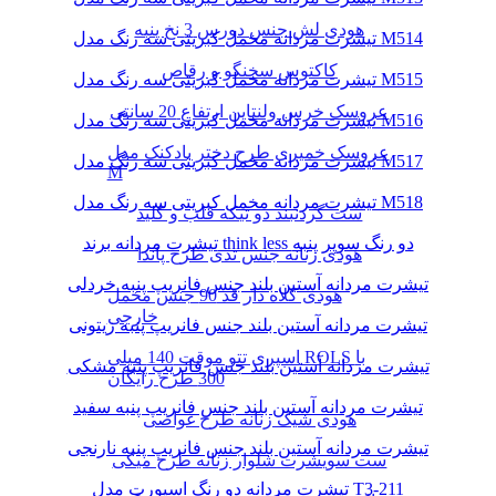
هودی لش جنس دورس 3 نخ پنبه
تیشرت مردانه مخمل کبریتی سه رنگ مدل M514
کاکتوس سخنگو و رقاص
تیشرت مردانه مخمل کبریتی سه رنگ مدل M515
عروسک خرس ولنتاین ارتفاع 20 سانتی
تیشرت مردانه مخمل کبریتی سه رنگ مدل M516
عروسک خمیری طرح دختر بادکنک مدل
تیشرت مردانه مخمل کبریتی سه رنگ مدل M517
M
تیشرت مردانه مخمل کبریتی سه رنگ مدل M518
ست گردنبند دو تیکه قلب و کلید
تیشرت مردانه برند think less دو رنگ سوپر پنبه
هودی زنانه جنس تدی طرح پاندا
تیشرت مردانه آستین بلند جنس فانریپ پنبه خردلی
هودی کلاه دار قد 90 جنس مخمل
خارجی
تیشرت مردانه آستین بلند جنس فانریپ پنبه زیتونی
اسپری تتو موقت 140 میلی ROLS با
تیشرت مردانه آستین بلند جنس فانریپ پنبه مشکی
300 طرح رایگان
تیشرت مردانه آستین بلند جنس فانریپ پنبه سفید
هودی شیک زنانه طرح غواصی
تیشرت مردانه آستین بلند جنس فانریپ پنبه نارنجی
ست سویشرت شلوار زنانه طرح میکی
تیشرت مردانه دو رنگ اسپورت مدل T3-211