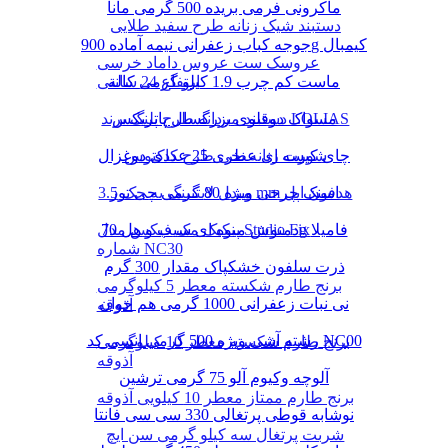
ماکرونی فرمی بریده 500 گرمی مانا
دستبند شیک زنانه طرح سفید طلایی
جوجه کباب زعفرانی نیمه آماده 900g کیمبال
عروسک ست عروس داماد خرسی
ماست کم چرب 1.9 کیلو گرمی کاله
ارتفاع 24 سانتی
دستبند مردانه طرح پلنگ برند LOLIAS
مسواک دوقلوی بزرگسال پاتریکس
چای کیسه ای عطری 25 عددی دوغزال
شورت زنانه نخی طرح کاکتوس
مبدل لایتنینگ به جک 3.5 mm هدفون اپل
اسنک چرخی ویژه 80 گرمی چی توز
دمنوش میوه ای سیب و هل 70g فامیلا
پنکیک مک فیکس مدل Studio Fix
شماره NC30
ذرت سلفون خشکپاک مقدار 300 گرم
برنج طارم شکسته معطر 5 کیلوگرمی
نی نبات زعفرانی 1000 گرمی هم خوان
آذوقه
رشته آشی ویژه 500 گرمی انسی کد NC00
برنج طارم شکسته معطر 10 کیلوگرمی
آذوقه
آلوچه وکیوم آلو 75 گرمی ترشین
برنج طارم ممتاز معطر 10 کیلویی آذوقه
نوشابه قوطی پرتغالی 330 سی سی فانتا
شربت پرتغال سه کیلو گرمی سن ایچ