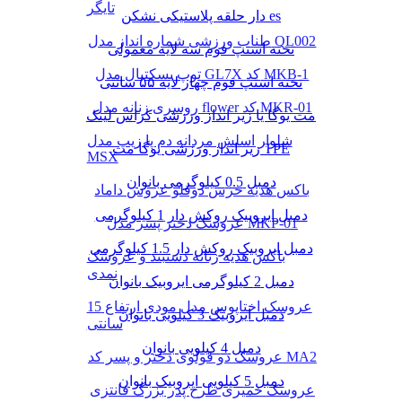
تایگر
دار حلقه پلاستیکی نشکن es
طناب ورزشی شماره انداز مدل QL002
تخته استپ فوم سه لایه معمولی
توپ بسکتبال مدل GL7X کد MKB-1
تخته استپ فوم چهار لایه ۵۵ سانتی
روسری زنانه مدل flower کد MKR-01
مت یوگا یا زیر انداز ورزشی کراس لینک
شلوار اسلش مردانه دم پا زیپ مدل
زیر انداز ورزشی یوگا مت TPE
MSX
دمبل 0.5 کیلوگرمی بانوان
باکس هدیه خرس دوقلو عروس داماد
دمبل ایروبیک روکش‌ دار 1 کیلوگرمی
عروسک دختر پسر مدل MKP-01
دمبل ایروبیک روکش‌ دار 1.5 کیلوگرمی
باکس هدیه زنانه دستبند و عروسک
نمدی
دمبل 2 کیلوگرمی ایروبیک بانوان
عروسک اختاپوس مدل مودی ارتفاع 15
دمبل ایروبیک 3 کیلویی بانوان
سانتی
دمبل 4 کیلویی بانوان
عروسک دو قولوی دختر و پسر کد MA2
دمبل 5 کیلویی ایروبیک بانوان
عروسک خمیری طرح پدر بزرگ فانتزی