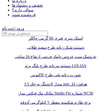
درباره ما
تخفیف و پیشنهاد ها
سوالی دارید؟
فروشنده شوید
ورود | ثبت نام
اسنک پنیری فنری 60 گرمی چاکلز
دستبند شیک زنانه طرح سفید طلایی
عروسک ست عروس داماد خرسی ارتفاع 24 سانتی
دستبند مردانه طرح پلنگ برند LOLIAS
شورت زنانه نخی طرح کاکتوس
مبدل لایتنینگ به جک 3.5 mm هدفون اپل
پنکیک مک فیکس مدل Studio Fix شماره NC30
برنج طارم شکسته معطر 5 کیلوگرمی آذوقه