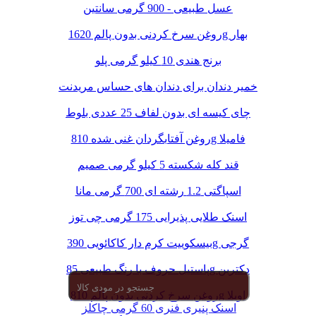
عسل طبیعی - 900 گرمی سانتین
روغن سرخ کردنی بدون پالم 1620g بهار
برنج هندی 10 کیلو گرمی پلو
خمیر دندان برای دندان های حساس مریدنت
چای کیسه ای بدون لفاف 25 عددی بلوط
روغن آفتابگردان غنی شده 810g فامیلا
قند کله شکسته 5 کیلو گرمی صمیم
اسپاگتی 1.2 رشته ای 700 گرمی مانا
اسنک طلایی پذیرایی 175 گرمی چی توز
بیسکوییت کرم دار کاکائویی 390g گرجی
پاستیل حروف با رنگ طبیعی 85g دکتربن
روغن سرخ کردنی بدون پالم 810g اویلا
اسنک پنیری فنری 60 گرمی چاکلز