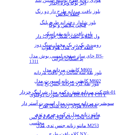
هودی زنانه طرح نوشته آستین بلند
آجر یوگا ویژه آجدار
بلوز بافت مردانه طرح دار دو رنگ
حلقه پیلاتس
بلوز شلوار دخترانه طرح پلنگ
قیچی پیلاتس و یوگا
بلوز بافت زنانه یقه اسکی
ول اسلاید بیضی شکل جوراب دار
رومیزی یک در یک مخمل سنگ دوز
حلقه لاغری مدل هولا هوپ
چای ساز صفحه لمسی بوش مدل BS-
پد اسکات ایرانی
1311
کاپشن مردانه مدل M601
بلوز یقه سه سانت ریز بافت مردانه
کاپشن مردانه اسپورت مدل M602
بلوز یقه گرد مردانه جنس نخ پنبه
کت مردانه شش دکمه مدل شرلینگ خزدار mk-01
ماسک صورت دوقلوی BEAUTY CITY
سویشرت مردانه سوییت مدل اسپورت آستر دار
هودی زنانه شیک طرح Reebok
مانتو زنانه مدل ترکیب چرم و تدی
ساعت مچی زنانه فوق العاده لوکس
مجلسی
مانتو زنانه جنس تدی مدل M253
کلاه بافت طرح NY