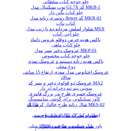
چلو جوجه کباب سلطانی
توپ بسکتبال مدل GL7X کد MKB-1
چلو کباب نگین دار
روسری زنانه مدل flower کد MKR-01
کباب بناب
شلوار اسلش مردانه دم پا زیپ مدل MSX
چلو آجی کباب
باکس هدیه خرس دوقلو عروس داماد
چلو کباب ماهی
عروسک دختر پسر مدل MKP-01
چلو جوجه کباب مخصوص
باکس هدیه زنانه دستبند و عروسک نمدی
دوغ محلی
عروسک اختاپوس مدل مودی ارتفاع 15 سانتی
سالاد
عروسک دو قولوی دختر و پسر کد MA2
سوتین نیم تنه دخرانه ابر دار
عروسک خمیری طرح پدر بزرگ فانتزی
کاور سیلیکونی برای گوشی سامسونگ
A10s
شال زنانه طرح خالدار کرمی کد MKS-02
باتری لیتیوم یونی BL-5C اصلی نوکیا
شلوار پسرانه مدل اسلش 6 جیب
پاور بانک شیائومی ظرفیت 10000 میلی
ست دستبند و ساعت دیجیتالی