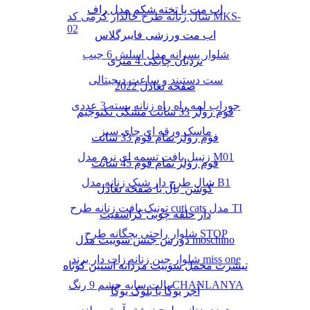
اب مت یا تخته شکم مدل راف
شال زنانه طرح خالدار کرمی کد MKS-
02
اب مت ورزشی فایبرگلاس
شلوار پسرانه مدل اسلش 6 جیب
نردبان چابکی 4 متری
ست دستبند و ساعت دیجیتالی
صفحه تعادل 2022
جوراب لمه راه راه زنانه بسته 3 عددی
فوم رولر 33 سانت مشکی تکنوجیم
ماسک ورقه ای چای سبز
فوم رولر تمام فوم 33 سانت
زنبیل بافت تسمه ای نرم مدل M01
فوم رولر تمام فوم 45 سانت
شال طرح دار شیک زنانه مدل B1
کوشن بال یا صفحه تعادل
تونیک بافت زنانه طرح cuti cats مدل TI
دار حلقه چوبی کراسفیت
شلوار راحتی بچگانه طرح STOP
دورس جنس سوییت مدل moschino
شلوار جین زنانه زاپ دار برند miss one
تیشرت مخمل سوییت مردانه آستین کوتاه
پالت سایه چشم 9 رنگ CHANLANYA
آجر یوگا یا بلوک یوگا