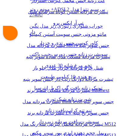
کت زنانه جنس مخمل کبریتی آستردار
مودم روتر +ADSL2 بی سیم نتنزا مدل
تیشرت مردانه آستین کوتاه سرشانه شنل
2740U
تی آر ایکس پرو
جوراب شلواری زنبوری ریز مدل نگین
دار
مانتو مزونی جنس سوییت آستین کیمینو
کاور کوسن جنس تدی و خزدار
تیشرت مردانه مدل M819 جنس سوپر پنبه
سویشرت زنانه جنس دورس جیب پاکتی
تیشرت مردانه مشکی مدل ساده سوپر پنبه
تخم مرغ شانه 30 عددی
شنل چرم مردانه خزدار مدل جلو باز
برنج هندی 10 کیلویی طبیعت
تیشرت مردانه دورنگ زیپ دار جنس سوپر پنبه
تونیک زنانه بافت گپ اکریل انترسیا
تیشرت مردانه مشکی سفید برند madmext
شورت زنانه شیک توری
تیشرت مردانه مدل think less8 جنس سوپر پنبه
نیم تنه کراپ بافت زنانه
تیشرت مردانه برند LV جنس سوپر نخ پنبه
سویشرت بافت مردانه زیپ دار
تیشرت مردانه مخمل کبریتی سه رنگ مدل M512
ریمل حجم دهنده لیدی پیور سوپر مکس
تیشرت مردانه مخمل کبریتی سه رنگ مدل M513