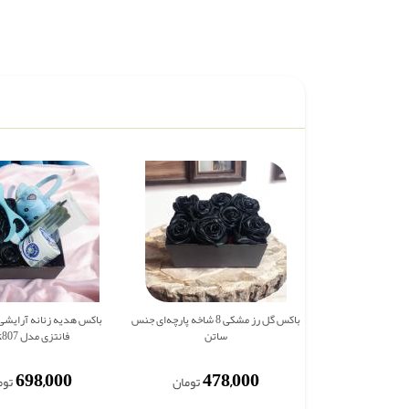
باکس گل رز مشکی 8 شاخه پارچه‌ای جنس
باکس هدیه زنانه آرایشی 
ساتن
فانتزی مدل mk807
698,000
478,000
تومان
توم