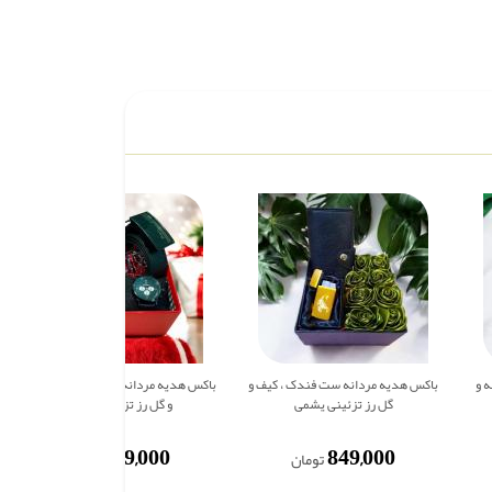
 Rolex زنانه و
باکس هدیه مردانه ست فندک ، کیف و
باکس هدیه مردانه ست ساعت، کمربند
گل رز تزئینی یشمی
و گل رز تزئینی مشکی
819,000
849,000
تومان
تومان