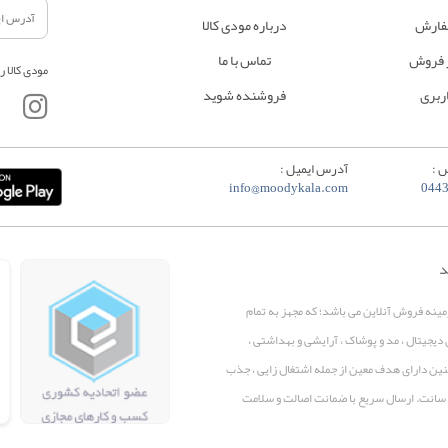
فارش
درباره مودی کالا
 فروش
تماس با ما
مودی کالا ر
ربری
فروشنده شوید
 :
آدرس ایمیل :
info@moodykala.com
044
د
زمینه فروش آنلاین می باشد؛ که مجهز به تمام
 دیجیتال ، مد و پوشاک ، آرایشی و بهداشتی ،
همچنین دارای هدف معین از جمله اشتغال زایی ، جذب
پرو سانت. ارسال سریع با ضمانت اصالت و سلامت