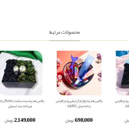
محصولات مرتبط
و مراقبتی
باکس هدیه لوازم آرایشی و مراقبتی
باکس هدیه ست ساعت
زنانه مدل mk801
مردانه بند استیل
2,149,000
698,000
ان
تومان
تومان