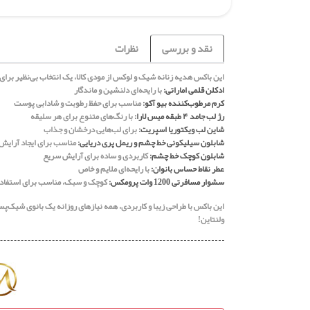
نقد و بررسی
نظرات
این باکس هدیه زنانه شیک و لوکس از مودی کالا، یک انتخاب بی‌نظیر برا
ادکلن قلمی اماراتی:
با رایحه‌ای دلنشین و ماندگار
کرم مرطوب‌کننده بیو آکو:
مناسب برای حفظ رطوبت و شادابی پوست
رژ لب جامد ۴ طبقه میس لارا:
با رنگ‌های متنوع برای هر سلیقه
شاین لب ویکتوریا اسپریت:
برای لب‌هایی درخشان و جذاب
شابلون سیلیکونی خط چشم و ریمل پری دریایی:
مناسب برای ایجاد آرای
شابلون کوچک خط چشم:
کاربردی و ساده برای آرایش سریع
عطر نقاط حساس بانوان:
با رایحه‌ای ملایم و خاص
سشوار مسافرتی 1200 وات پرومکس:
کوچک و سبک، مناسب برای استفاده 
این باکس با طراحی زیبا و کاربردی، همه نیازهای روزانه یک بانوی شیک‌پس
ولنتاین!