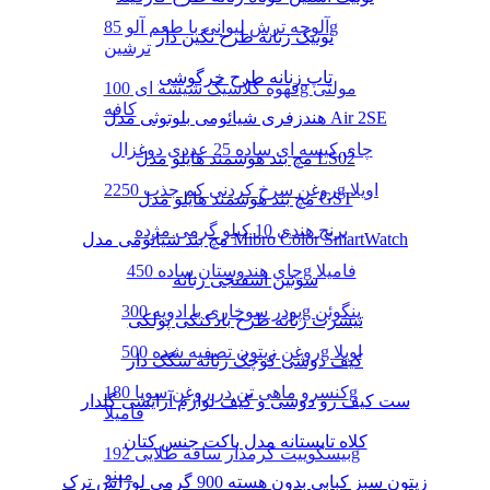
آلوچه ترش لیوانی با طعم آلو 85g
تونیک زنانه طرح نگین دار
ترشین
تاپ زنانه طرح خرگوشی
قهوه کلاسیک شیشه ای 100g مولتی
کافه
هندزفری شیائومی بلوتوثی مدل Air 2SE
چای کیسه ای ساده 25 عددی دوغزال
مچ بند هوشمند هایلو مدل LS02
روغن سرخ کردنی کم جذب 2250g اویلا
مچ بند هوشمند هایلو مدل GST
برنج هندی 10 کیلو گرمی مژده
مچ بند شیائومی مدل Mibro Color SmartWatch
چای هندوستان ساده 450g فامیلا
سوتین اسفنجی زنانه
پودر سوخاری با ادویه 300g پنگوئن
تیشرت زنانه طرح بادکنکی پولکی
روغن زیتون تصفیه شده 500g اویلا
کیف دوشی کوچک زنانه سگک دار
کنسرو ماهی تن در روغن سویا 180g
ست کیف رو دوشی و کیف لوازم آرایشی گلدار
فامیلا
کلاه تابستانه مدل باکت جنس کتان
بیسکوییت کرمدار ساقه طلایی 192g
مینو
زیتون سبز کبابی بدون هسته 900 گرمی لوراس ترک