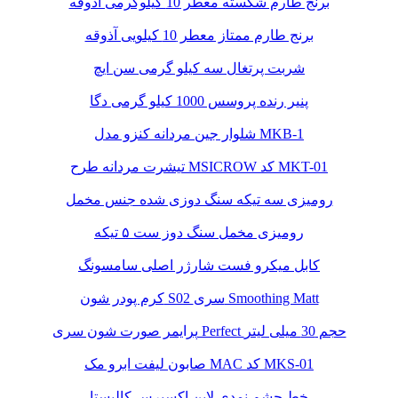
برنج طارم شکسته معطر 10 کیلوگرمی آذوقه
برنج طارم ممتاز معطر 10 کیلویی آذوقه
شربت پرتغال سه کیلو گرمی سن ایچ
پنیر رنده پروسس 1000 کیلو گرمی دگا
شلوار جین مردانه کنزو مدل MKB-1
تیشرت مردانه طرح MSICROW کد MKT-01
رومیزی سه تیکه سنگ دوزی شده جنس مخمل
رومیزی مخمل سنگ دوز ست ۵ تیکه
کابل میکرو فست شارژر اصلی سامسونگ
کرم پودر شون S02 سری Smoothing Matt
پرایمر صورت شون سری Perfect حجم 30 میلی لیتر
صابون لیفت ابرو مک MAC کد MKS-01
خط چشم نمدی لاین اکسپرس کالیستا