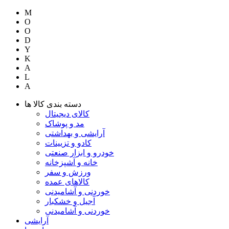
M
O
O
D
Y
K
A
L
A
دسته بندی کالا ها
کالای دیجیتال
مد و پوشاک
آرایشی و بهداشتی
کادو و تزیینات
خودرو و ابزار صنعتی
خانه و آشپزخانه
ورزش و سفر
کالاهای عمده
خوردنی و آشامیدنی
آجیل و خشکبار
خوردنی و آشامیدنی
آرایشی