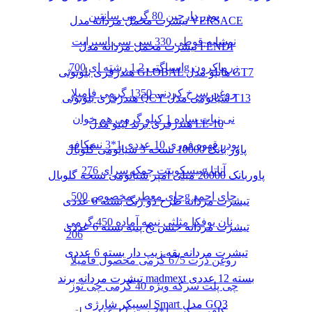
پودر دارچین 80 گرمی سانتین
تیشرت مخمل مردانه مدل VERSACE
نوشابه قوطی 330 سی سی اسپرایت
تیشرت مخمل مردانه مدل FENDI
اسپاگتی 1.2 رشته ای 700g زرماکرون
هندزفری بلوتوثی GLOBAL هایلو مدل GT7
روغن سرخ کردنی 1350 گرمی فامیلا
هندزفری بلوتوثی QCY شیائومی مدل T13
نی نبات ساده 1 کیلو گرمی هم خوان
هندزفری برند لیتو مدل LE-10
پودر قهوه فوری 10 عددی 1*3 نسکافه
پاور بانک 10000 نسخه 3 شیائومی گلوبال
بیسکوییت چمک سرای 276g آناتا
پاوربانک 20000 میلی آمپر شیائومی نسخه گلوبال
چای معطر مخصوص 500g چای احمد
تیشرت مردانه طرح دو رنگ بسته 6 عددی
نان یوفکا مثلثی نیمه آماده 450 گرمی
تیشرت مردانه جنس نخ پنبه بسته 6 عددی
206
تیشرت مردانه یقه زیپ دار بسته 6 عددی
روغن ذرت 675 گرمی محصول فامیلا
تیشرت مردانه برند madmext بسته 12 عددی
چی پلت سرکه ویژه 40 گرمی چی توز
اسپیکر شارژی Smart مدل GO3
کافه میکس 1*3بسته 12 عدد مولتی