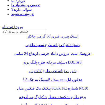
درباره ما
تخفیف و پیشنهاد ها
سوالی دارید؟
فروشنده شوید
ورود | ثبت نام
اسنک پنیری فنری 60 گرمی چاکلز
دستبند شیک زنانه طرح سفید طلایی
عروسک ست عروس داماد خرسی ارتفاع 24 سانتی
دستبند مردانه طرح پلنگ برند LOLIAS
شورت زنانه نخی طرح کاکتوس
مبدل لایتنینگ به جک 3.5 mm هدفون اپل
پنکیک مک فیکس مدل Studio Fix شماره NC30
برنج طارم شکسته معطر 5 کیلوگرمی آذوقه