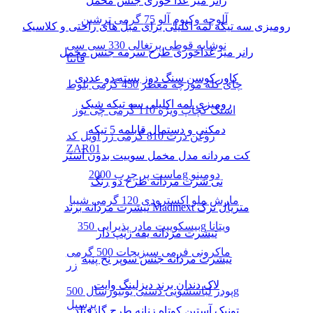
رانر میز غذا خوری جنس مخمل
آلوچه وکیوم آلو 75 گرمی ترشین
رومیزی سه تیکه لمه اکلیلی برای مبل های راحتی و کلاسیک
نوشابه قوطی پرتغالی 330 سی سی
رانر میز غذاخوری طرح سرمه جنس مخمل
فانتا
کاور کوسن سنگ دوز بسته دو عددی
چای کله مورچه معطر 450 گرمی بلوط
رومیزی لمه اکلیلی سه تیکه شیک
اسنک کچاپ ویژه 110 گرمی چی توز
دمکنی و دستمال قابلمه 5 تیکه
روغن ذرت 810 گرمی زر اویل کد
ZAR01
کت مردانه مدل مخمل سوییت بدون آستر
ماست پر چرب 2000g دومینو
تی شرت مردانه طرح دو رنگ
مارش ملو اکسترودی 120 گرمی شیبا
تیشرت مردانه برند Madmext متریال ترک
بیسکوییت مادر پذیرایی 350g ویتانا
تیشرت مردانه یقه زیپ دار
ماکرونی فرمی سبزیجات 500 گرمی
تیشرت مردانه جنس سوپر نخ پنبه
زر
لاک دندان برند دیزلینگ وایت
پودر لباسشویی دستی یونیورسال 500g
پرسیل
تونیک آستین کوتاه زنانه طرح گارفیلد