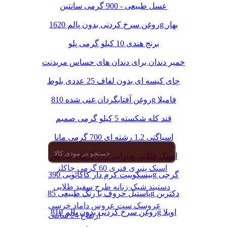
عسل طبیعی - 900 گرمی سانتین
روغن سرخ کردنی بدون پالم 1620g بهار
برنج هندی 10 کیلو گرمی پلو
خمیر دندان برای دندان های حساس مریدنت
چای کیسه ای بدون لفاف 25 عددی بلوط
روغن آفتابگردان غنی شده 810g فامیلا
قند کله شکسته 5 کیلو گرمی صمیم
اسپاگتی 1.2 رشته ای 700 گرمی مانا
اسنک طلایی پذیرایی 175 گرمی چی توز
اسنک پنیری فنری 60 گرمی چاکلز
بیسکوییت کرم دار کاکائویی 390g گرجی
دستبند شیک زنانه طرح سفید طلایی
پاستیل حروف با رنگ طبیعی 85g دکتربن
عروسک ست عروس داماد خرسی
روغن سرخ کردنی بدون پالم 810g اویلا
ارتفاع 24 سانتی