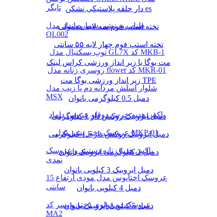
تایگر
دار حلقه پلاستیکی نشکن es
طناب ورزشی شماره انداز مدل
تخته استپ فوم سه لایه معمولی
QL002
تخته استپ فوم چهار لایه ۵۵ سانتی
توپ بسکتبال مدل GL7X کد MKB-1
مت یوگا یا زیر انداز ورزشی کراس لینک
روسری زنانه مدل flower کد MKR-01
زیر انداز ورزشی یوگا مت TPE
شلوار اسلش مردانه دم پا زیپ مدل
MSX
دمبل 0.5 کیلوگرمی بانوان
باکس هدیه خرس دوقلو عروس داماد
دمبل ایروبیک روکش‌ دار 1 کیلوگرمی
عروسک دختر پسر مدل MKP-01
دمبل ایروبیک روکش‌ دار 1.5 کیلوگرمی
باکس هدیه زنانه دستبند و عروسک
دمبل 2 کیلوگرمی ایروبیک بانوان
نمدی
دمبل ایروبیک 3 کیلویی بانوان
عروسک اختاپوس مدل مودی ارتفاع 15
سانتی
دمبل 4 کیلویی بانوان
عروسک دو قولوی دختر و پسر کد
دمبل 5 کیلویی ایروبیک بانوان
MA2