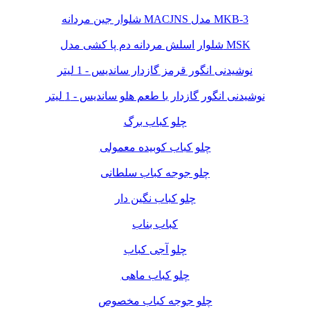
شلوار جین مردانه MACJNS مدل MKB-3
شلوار اسلش مردانه دم پا کشی مدل MSK
نوشیدنی انگور قرمز گازدار ساندیس - 1 لیتر
نوشیدنی انگور گازدار با طعم هلو ساندیس - 1 لیتر
چلو کباب برگ
چلو کباب کوبیده معمولی
چلو جوجه کباب سلطانی
چلو کباب نگین دار
کباب بناب
چلو آجی کباب
چلو کباب ماهی
چلو جوجه کباب مخصوص