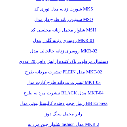
شورت زنانه مدل توری کد MKS
سوتین زنانه طرح دار مدل MSO
شلوار مخمل زنانه مجلسی کد MSH
روسری زنانه گلدار مدل MKR-01
روسری زنانه خالخالی مدل MKR-02
دستمال مرطوب پاک کننده آرایش دافی 20 عددی
تیشرت مردانه طرح PLEIN مدل MKT-02
تیشرت مردانه طرح کارت مدل MKT-03
تیشرت مردانه طرح BLACK مدل MKT-04
ریمل حجم دهنده کالیستا بیوتی مدل BB Express
رانر مخمل سنگ دوز
شلوار جین مردانه fashion مدل MKB-2