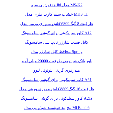
هدفون بی سیم Jbl مدل MS-K2
خشاب سیم کارت فلزی مدل MKS-11
فلش مموری وریتی مدلV809ظرفیت 8 گیگ
کاور سیلیکونی برای گوشی سامسونگ A12
کابل فست شارژر تایپ سی سامسونگ
محافظ کابل شارژر مدل Spring
پاور بانک شیائومی ظرفیت 20000 میلی آمپر
هندزفری گردنی بلوتوثی لنوو
کاور سیلیکونی برای گوشی سامسونگ A51
فلش مموری وریتی مدلV809ظرفیت 16 گیگ
کاور سیلیکونی برای گوشی سامسونگ A21s
مچ بند هوشمند شیائومی مدل Mi Band 6