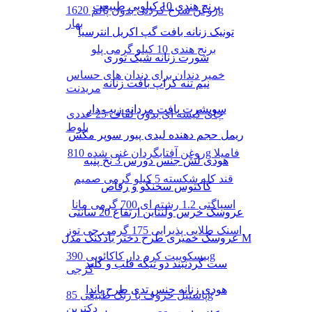
برنج هندی 10 کیلویی طبیعت
روغن سرخ کردنی بدون پالم 1620g
بهار
تونیک زنانه بافت گپ اکریل انترسیا
برنج هندی 10 کیلو گرمی پلو
شورت زنانه شیک توری
خمیر دندان برای دندان های حساس
نیم تنه کراپ بافت زنانه
مریدنت
سویشرت بافت مردانه زیپ دار
چای کیسه ای بدون لفاف 25 عددی
بلوط
ریمل حجم دهنده لیدی پیور سوپر مکس
روغن آفتابگردان غنی شده 810g فامیلا
هودی لش جنس دورس 3 نخ پنبه
قند کله شکسته 5 کیلو گرمی صمیم
کاکتوس سخنگو و رقاص
اسپاگتی 1.2 رشته ای 700 گرمی مانا
عروسک خرس ولنتاین ارتفاع 20 سانتی
اسنک طلایی پذیرایی 175 گرمی چی توز
عروسک خمیری طرح دختر بادکنک مدل M
بیسکوییت کرم دار کاکائویی 390g
ست گردنبند دو تیکه قلب و کلید
گرجی
هودی زنانه جنس تدی طرح پاندا
پاستیل حروف با رنگ طبیعی 85g
دکتربن