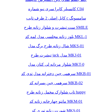
کانسیلر کاپرا سری نیو شماره C04
کابل اصلی 2 طرف تایپ c سامسونگ
ست تیشرت و شلوار زنانه طرح SMILE
بلوز زنانه مجلسی مدل لمه کد MKL-1
شال زنانه طرح برگ مدل MKS-01
تیشرت طرح jack مدل MKJ-01
شلوار مردانه لی کتان مدل MKT-0
سرهمی جین دخترانه مدل تدی کد MKB-01
سرهمی جین پسرانه کد MKB-02
تاپ شلوارک مخمل زنانه طرح happy
مانتو چهارخانه زنانه کد MKM-01
شورت زنانه توری کد MKS-01