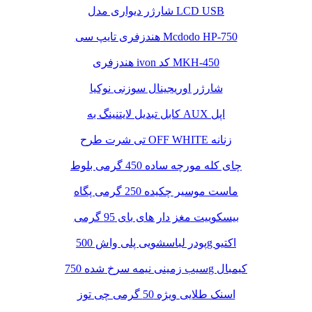
شارژر دیواری مدل LCD USB
هندزفری تایپ سی Mcdodo HP-750
هندزفری ivon کد MKH-450
شارژر اوریجینال سوزنی نوکیا
کابل تبدیل لایتنینگ به AUX اپل
تی شرت طرح OFF WHITE زنانه
چای کله مورچه ساده 450 گرمی بلوط
ماست موسیر چکیده 250 گرمی پگاه
بیسکوییت مغز دار های بای 95 گرمی
پودر لباسشویی پلی واش 500g اکتیو
سیب زمینی نیمه سرخ شده 750g کیمبال
اسنک طلایی ویژه 50 گرمی چی توز