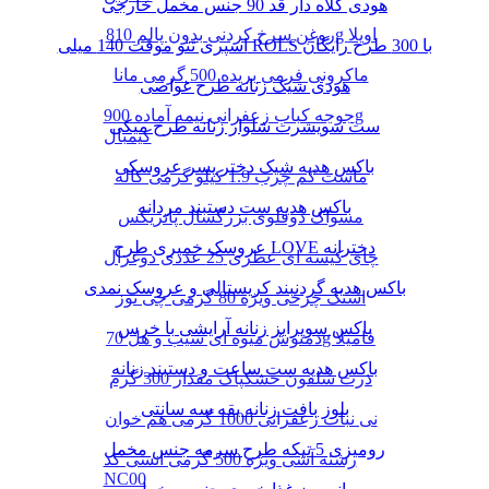
هودی کلاه دار قد 90 جنس مخمل خارجی
روغن سرخ کردنی بدون پالم 810g اویلا
اسپری تتو موقت 140 میلی ROLS با 300 طرح رایگان
ماکرونی فرمی بریده 500 گرمی مانا
هودی شیک زنانه طرح غواصی
جوجه کباب زعفرانی نیمه آماده 900g
ست سویشرت شلوار زنانه طرح میکی
کیمبال
باکس هدیه شیک دختر پسر عروسکی
ماست کم چرب 1.9 کیلو گرمی کاله
باکس هدیه ست دستبند مردانه
مسواک دوقلوی بزرگسال پاتریکس
عروسک خمیری طرح LOVE دخترانه
چای کیسه ای عطری 25 عددی دوغزال
باکس هدیه گردنبند کریستالی و عروسک نمدی
اسنک چرخی ویژه 80 گرمی چی توز
باکس سوپرایز زنانه آرایشی با خرس
دمنوش میوه ای سیب و هل 70g فامیلا
باکس هدیه ست ساعت و دستبند زنانه
ذرت سلفون خشکپاک مقدار 300 گرم
بلوز بافت زنانه یقه سه سانتی
نی نبات زعفرانی 1000 گرمی هم خوان
رومیزی 5 تیکه طرح سرمه جنس مخمل
رشته آشی ویژه 500 گرمی انسی کد
NC00