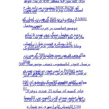
چای کله مورچه معطر 450 گرمی بلوط
تیشرت مردانه طرح MSICROW کد
اسنک کچاپ ویژه 110 گرمی چی توز
MKT-01
روغن ذرت 810 گرمی زر اویل کد ZAR01
رومیزی سه تیکه سنگ دوزی شده
جنس مخمل
ماست پر چرب 2000g دومینو
رومیزی مخمل سنگ دوز ست ۵ تیکه
مارش ملو اکسترودی 120 گرمی شیبا
کابل میکرو فست شارژر اصلی
بیسکوییت مادر پذیرایی 350g ویتانا
سامسونگ
ماکرونی فرمی سبزیجات 500 گرمی زر
کرم پودر شون S02 سری Smoothing
Matt
پودر لباسشویی دستی یونیورسال 500g پرسیل
پرایمر صورت شون سری Perfect حجم
آلوچه ترش لیوانی با طعم آلو 85g ترشین
30 میلی لیتر
قهوه کلاسیک شیشه ای 100g مولتی کافه
صابون لیفت ابرو مک MAC کد MKS-
01
چای کیسه ای ساده 25 عددی دوغزال
خط چشم نمدی لاین اکسپرس کالیستا
روغن سرخ کردنی کم جذب 2250g اویلا
کانسیلر کاپرا سری نیو شماره C04
برنج هندی 10 کیلو گرمی مژده