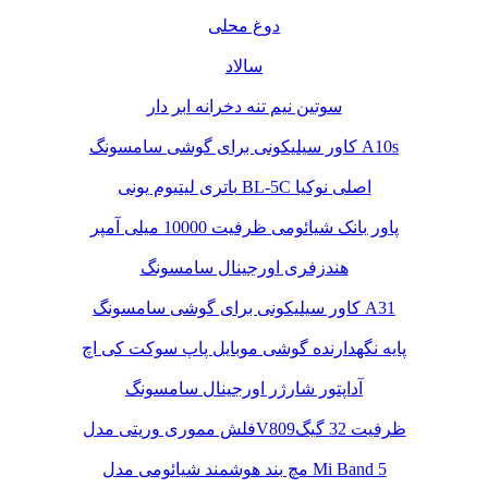
دوغ محلی
سالاد
سوتین نیم تنه دخرانه ابر دار
کاور سیلیکونی برای گوشی سامسونگ A10s
باتری لیتیوم یونی BL-5C اصلی نوکیا
پاور بانک شیائومی ظرفیت 10000 میلی آمپر
هندزفری اورجینال سامسونگ
کاور سیلیکونی برای گوشی سامسونگ A31
پایه نگهدارنده گوشی موبایل پاپ سوکت کی اچ
آداپتور شارژر اورجینال سامسونگ
فلش مموری وریتی مدلV809ظرفیت 32 گیگ
مچ بند هوشمند شیائومی مدل Mi Band 5