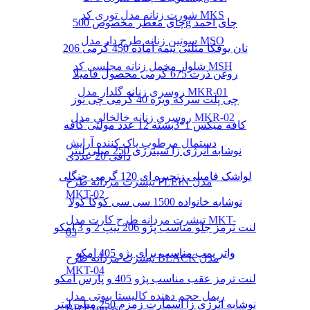
شورت زنانه مدل توری کد MKS
چای معطر مخصوص 500g چای احمد
سوتین زنانه طرح دار مدل MSO
نان یوفکا مثلثی نیمه آماده 450 گرمی 206
شلوار مخمل زنانه مجلسی کد MSH
روغن ذرت 675 گرمی محصول فامیلا
روسری زنانه گلدار مدل MKR-01
چی پلت سرکه ویژه 40 گرمی چی توز
روسری زنانه خالخالی مدل MKR-02
کافه میکس 1*3بسته 12 عدد مولتی کافه
دستمال مرطوب پاک کننده آرایش
نوشابه انرژی زا سینرژی 250 میلی لیتر
دافی 20 عددی
لواشک فامیلی زنجیره ای 120 گرمی جنگلی
تیشرت مردانه طرح PLEIN مدل
MKT-02
نوشابه خانواده 1500 سی سی کوکا کولا
تیشرت مردانه طرح کارت مدل MKT-
لنت ترمز جلو مناسب پژو 206 تیپ 2 و 3 امکو
03
واتر پمپ مناسب برای پژو 405 امکو
تیشرت مردانه طرح BLACK مدل
MKT-04
لنت ترمز عقب مناسب پژو 405 و پارس امکو
ریمل حجم دهنده کالیستا بیوتی مدل
نوشابه انرژی زا اسمارت زمزم 250 میلی لیتر
BB Express