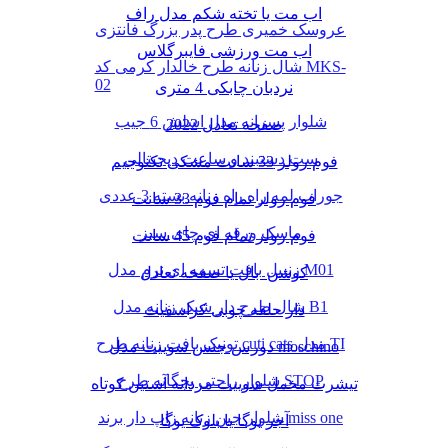
اب مت یا تخته شکم مدل راف
عروسک خمیری طرح پدر بزرگ فانتزی
اب مت ورزشی فایبرگلاس
شال زنانه طرح خالدار کرمی کد MKS-
02
نردبان چابکی 4 متری
شلوار پسرانه مدل اسلش 6 جیب
صفحه تعادل 2022
ست دستبند و ساعت دیجیتالی
فوم رولر 33 سانت مشکی تکنوجیم
جوراب لمه راه راه زنانه بسته 3 عددی
فوم رولر تمام فوم 33 سانت
ماسک ورقه ای چای سبز
فوم رولر تمام فوم 45 سانت
زنبیل بافت تسمه ای نرم مدل M01
کوشن بال یا صفحه تعادل
شال طرح دار شیک زنانه مدل B1
دار حلقه چوبی کراسفیت
تونیک بافت زنانه طرح cuti cats مدل TI
دورس جنس سوییت مدل moschino
شلوار راحتی بچگانه طرح STOP
تیشرت مخمل سوییت مردانه آستین کوتاه
شلوار جین زنانه زاپ دار برند miss one
آجر یوگا یا بلوک یوگا