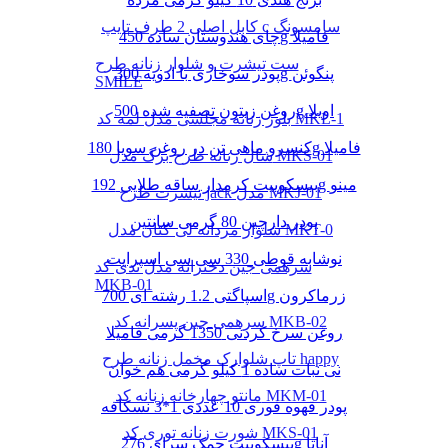
کابل اصلی 2 طرف تایپ c سامسونگ
چای هندوستان ساده 450g فامیلا
ست تیشرت و شلوار زنانه طرح
پودر سوخاری با ادویه 300g پنگوئن
SMILE
روغن زیتون تصفیه شده 500g اویلا
بلوز زنانه مجلسی مدل لمه کد MKL-1
کنسرو ماهی تن در روغن سویا 180g فامیلا
شال زنانه طرح برگ مدل MKS-01
بیسکوییت کرمدار ساقه طلایی 192g مینو
تیشرت طرح jack مدل MKJ-01
پودر دارچین 80 گرمی سانتین
شلوار مردانه لی کتان مدل MKT-0
نوشابه قوطی 330 سی سی اسپرایت
سرهمی جین دخترانه مدل تدی کد
MKB-01
اسپاگتی 1.2 رشته ای 700g زرماکرون
سرهمی جین پسرانه کد MKB-02
روغن سرخ کردنی 1350 گرمی فامیلا
تاپ شلوارک مخمل زنانه طرح happy
نی نبات ساده 1 کیلو گرمی هم خوان
مانتو چهارخانه زنانه کد MKM-01
پودر قهوه فوری 10 عددی 1*3 نسکافه
شورت زنانه توری کد MKS-01
بیسکوییت چمک سرای 276g آناتا