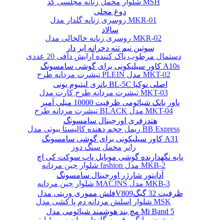
شلوار مخمل زنانه مجلسی کد MSH
دوغ محلی
روسری زنانه گلدار مدل MKR-01
سالاد
روسری زنانه خالخالی مدل MKR-02
سوتین نیم تنه دخرانه ابر دار
دستمال مرطوب پاک کننده آرایش دافی 20 عددی
کاور سیلیکونی برای گوشی سامسونگ A10s
تیشرت مردانه طرح PLEIN مدل MKT-02
باتری لیتیوم یونی BL-5C اصلی نوکیا
تیشرت مردانه طرح کارت مدل MKT-03
پاور بانک شیائومی ظرفیت 10000 میلی آمپر
تیشرت مردانه طرح BLACK مدل MKT-04
هندزفری اورجینال سامسونگ
ریمل حجم دهنده کالیستا بیوتی مدل BB Express
کاور سیلیکونی برای گوشی سامسونگ A31
رانر مخمل سنگ دوز
پایه نگهدارنده گوشی موبایل پاپ سوکت کی اچ
شلوار جین مردانه fashion مدل MKB-2
آداپتور شارژر اورجینال سامسونگ
شلوار جین مردانه MACJNS مدل MKB-3
فلش مموری وریتی مدلV809ظرفیت 32 گیگ
شلوار اسلش مردانه دم پا کشی مدل MSK
مچ بند هوشمند شیائومی مدل Mi Band 5
نوشیدنی انگور قرمز گازدار ساندیس - 1 لیتر