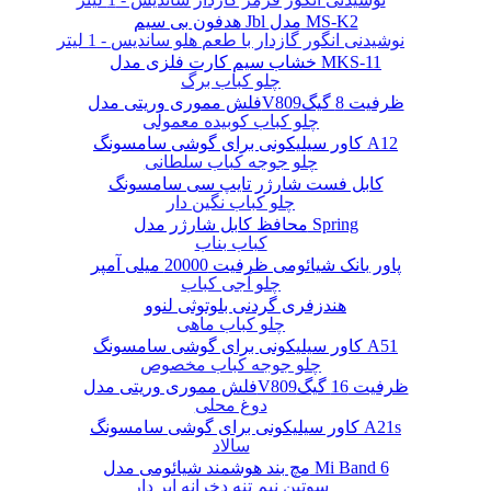
هدفون بی سیم Jbl مدل MS-K2
نوشیدنی انگور گازدار با طعم هلو ساندیس - 1 لیتر
خشاب سیم کارت فلزی مدل MKS-11
چلو کباب برگ
فلش مموری وریتی مدلV809ظرفیت 8 گیگ
چلو کباب کوبیده معمولی
کاور سیلیکونی برای گوشی سامسونگ A12
چلو جوجه کباب سلطانی
کابل فست شارژر تایپ سی سامسونگ
چلو کباب نگین دار
محافظ کابل شارژر مدل Spring
کباب بناب
پاور بانک شیائومی ظرفیت 20000 میلی آمپر
چلو آجی کباب
هندزفری گردنی بلوتوثی لنوو
چلو کباب ماهی
کاور سیلیکونی برای گوشی سامسونگ A51
چلو جوجه کباب مخصوص
فلش مموری وریتی مدلV809ظرفیت 16 گیگ
دوغ محلی
کاور سیلیکونی برای گوشی سامسونگ A21s
سالاد
مچ بند هوشمند شیائومی مدل Mi Band 6
سوتین نیم تنه دخرانه ابر دار