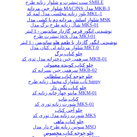
ست تیشرت و شلوار زنانه طرح SMILE
شلوار جین مردانه MACJNS مدل MKB-3
بلوز زنانه مجلسی مدل لمه کد MKL-1
شلوار اسلش مردانه دم پا کشی مدل MSK
شال زنانه طرح برگ مدل MKS-01
نوشیدنی انگور قرمز گازدار ساندیس - 1 لیتر
تیشرت طرح jack مدل MKJ-01
نوشیدنی انگور گازدار با طعم هلو ساندیس - 1 لیتر
شلوار مردانه لی کتان مدل MKT-0
چلو کباب برگ
سرهمی جین دخترانه مدل تدی کد MKB-01
چلو کباب کوبیده معمولی
سرهمی جین پسرانه کد MKB-02
چلو جوجه کباب سلطانی
تاپ شلوارک مخمل زنانه طرح happy
چلو کباب نگین دار
مانتو چهارخانه زنانه کد MKM-01
کباب بناب
شورت زنانه توری کد MKS-01
چلو آجی کباب
شورت زنانه مدل توری کد MKS
چلو کباب ماهی
سوتین زنانه طرح دار مدل MSO
چلو جوجه کباب مخصوص