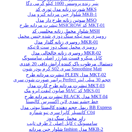
پنیر رنده پروسس 1000 کیلو گرمی دگا
شورت زنانه مدل توری کد MKS
شلوار جین مردانه کنزو مدل MKB-1
سوتین زنانه طرح دار مدل MSO
تیشرت مردانه طرح MSICROW کد MKT-01
شلوار مخمل زنانه مجلسی کد MSH
رومیزی سه تیکه سنگ دوزی شده جنس مخمل
روسری زنانه گلدار مدل MKR-01
رومیزی مخمل سنگ دوز ست ۵ تیکه
روسری زنانه خالخالی مدل MKR-02
کابل میکرو فست شارژر اصلی سامسونگ
دستمال مرطوب پاک کننده آرایش دافی 20 عددی
کرم پودر شون S02 سری Smoothing Matt
تیشرت مردانه طرح PLEIN مدل MKT-02
پرایمر صورت شون سری Perfect حجم 30 میلی لیتر
تیشرت مردانه طرح کارت مدل MKT-03
صابون لیفت ابرو مک MAC کد MKS-01
تیشرت مردانه طرح BLACK مدل MKT-04
خط چشم نمدی لاین اکسپرس کالیستا
ریمل حجم دهنده کالیستا بیوتی مدل BB Express
کانسیلر کاپرا سری نیو شماره C04
رانر مخمل سنگ دوز
کابل اصلی 2 طرف تایپ c سامسونگ
شلوار جین مردانه fashion مدل MKB-2