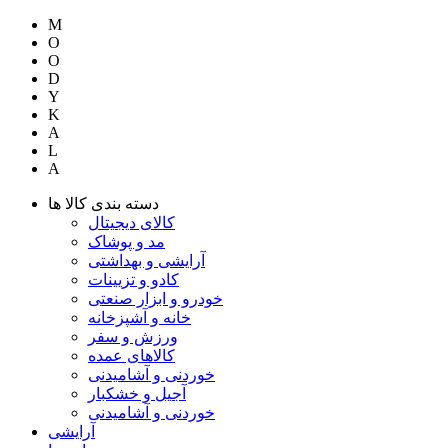
M
O
O
D
Y
K
A
L
A
دسته بندی کالا ها
کالای دیجیتال
مد و پوشاک
آرایشی و بهداشتی
کادو و تزیینات
خودرو و ابزار صنعتی
خانه و آشپزخانه
ورزش و سفر
کالاهای عمده
خوردنی و آشامیدنی
آجیل و خشکبار
خوردنی و آشامیدنی
آرایشی