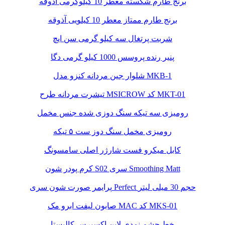
برنج طارم شکسته معطر 10 کیلوگرمی آذوقه
برنج طارم ممتاز معطر 10 کیلویی آذوقه
شربت پرتغال سه کیلو گرمی سن ایچ
پنیر رنده پروسس 1000 کیلو گرمی دگا
شلوار جین مردانه کنزو مدل MKB-1
تیشرت مردانه طرح MSICROW کد MKT-01
رومیزی سه تیکه سنگ دوزی شده جنس مخمل
رومیزی مخمل سنگ دوز ست ۵ تیکه
کابل میکرو فست شارژر اصلی سامسونگ
کرم پودر شون S02 سری Smoothing Matt
پرایمر صورت شون سری Perfect حجم 30 میلی لیتر
صابون لیفت ابرو مک MAC کد MKS-01
خط چشم نمدی لاین اکسپرس کالیستا