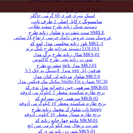
کانسیلر کاپرا سری نیو شماره C04
اسنک پنیری فنری 60 گرمی چاکلز
کابل اصلی 2 طرف تایپ c سامسونگ
دستبند شیک زنانه طرح سفید طلایی
ست تیشرت و شلوار زنانه طرح SMILE
عروسک ست عروس داماد خرسی ارتفاع 24 سانتی
بلوز زنانه مجلسی مدل لمه کد MKL-1
دستبند مردانه طرح پلنگ برند LOLIAS
شال زنانه طرح برگ مدل MKS-01
شورت زنانه نخی طرح کاکتوس
تیشرت طرح jack مدل MKJ-01
مبدل لایتنینگ به جک 3.5 mm هدفون اپل
شلوار مردانه لی کتان مدل MKT-0
پنکیک مک فیکس مدل Studio Fix شماره NC30
سرهمی جین دخترانه مدل تدی کد MKB-01
برنج طارم شکسته معطر 5 کیلوگرمی آذوقه
سرهمی جین پسرانه کد MKB-02
برنج طارم شکسته معطر 10 کیلوگرمی آذوقه
تاپ شلوارک مخمل زنانه طرح happy
برنج طارم ممتاز معطر 10 کیلویی آذوقه
مانتو چهارخانه زنانه کد MKM-01
شربت پرتغال سه کیلو گرمی سن ایچ
شورت زنانه توری کد MKS-01