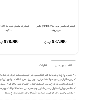
تیشرت مشکی مردانه punisher جنس
تی
سوپر پنبه
۱۰۰٪ پنبه
978,000
987,000
تومان
توم
نقد و بررسی
نظرات
..✓ شلوار پارچه‌ای مردانه کمر انگلیسی – طراحی کلاسیک و خوش‌دوخت با 
✓ پارچه گاواردین درجه یک تضمینی بدون پرز دهی – لطافت، دوام و تن‌خور 
✓ فیت استاندارد و دو چین در قسمت جلو – راحتی حرکتی بالا و فرم ایستا
✓ مناسب برای استایل رسمی، اداری و نیمه‌رسمی – هماهنگ با کت، پیراه
✓ تضمین جنس و مرجوعی در صورت اشتباه بودن اظلاعات درج شده