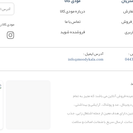
تریان
مودی کالا
فارش
درباره مودی کالا
 فروش
تماس با ما
مودی کالا ر
ربری
فروشنده شوید
 :
آدرس ایمیل :
info@moodykala.com
044
د
زمینه فروش آنلاین می باشد؛ که مجهز به تمام
 دیجیتال ، مد و پوشاک ، آرایشی و بهداشتی ،
همچنین دارای هدف معین از جمله اشتغال زایی ، جذب
پرو سانت. ارسال سریع با ضمانت اصالت و سلامت