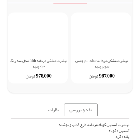
تیشرت مشکی مردانه punisher جنس
تیشرت مشکی مردانه faith مدل سه رنگ
ش
سوپر پنبه
۱۰۰٪ پنبه
978,000
987,000
تومان
تومان
نقد و بررسی
نظرات
تیشرت آستین کوتاه مردانه طرح قطب و نوشته
آستین : کوتاه
یقه : گرد