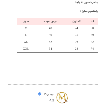
جنس :سوپر نخ پنبه
راهنمایی سایز :
قد
آستین
عرض سینه
سایز
M
48
24
68
L
50
25
69
XL
52
26
72
XXL
54
28
74
مودی کالا
4.9