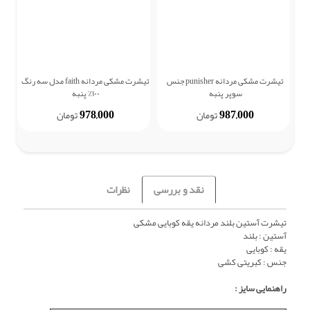
تیشرت مشکی مردانه punisher جنس
تیشرت مشکی مردانه faith مدل سه رنگ
ش
سوپر پنبه
۱۰۰٪ پنبه
978,000
987,000
تومان
تومان
نقد و بررسی
نظرات
تیشرت آستین بلند مردانه یقه کوبایی مشکی
آستین : بلند
یقه : کوبایی
جنس : کبریتی کشی
راهنمایی سایز :