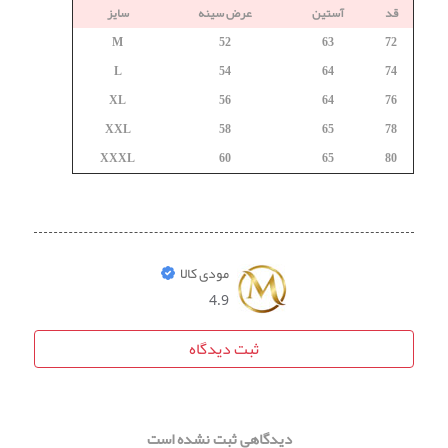
قد
آستین
عرض سینه
سایز
M
52
63
72
L
54
64
74
XL
56
64
76
XXL
58
65
78
XXXL
60
65
80
مودی کالا
4.9
ثبت دیدگاه
دیدگاهی ثبت نشده است