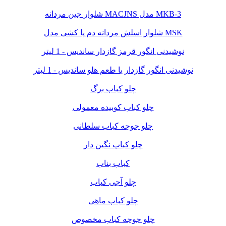
شلوار جین مردانه MACJNS مدل MKB-3
شلوار اسلش مردانه دم پا کشی مدل MSK
نوشیدنی انگور قرمز گازدار ساندیس - 1 لیتر
نوشیدنی انگور گازدار با طعم هلو ساندیس - 1 لیتر
چلو کباب برگ
چلو کباب کوبیده معمولی
چلو جوجه کباب سلطانی
چلو کباب نگین دار
کباب بناب
چلو آجی کباب
چلو کباب ماهی
چلو جوجه کباب مخصوص