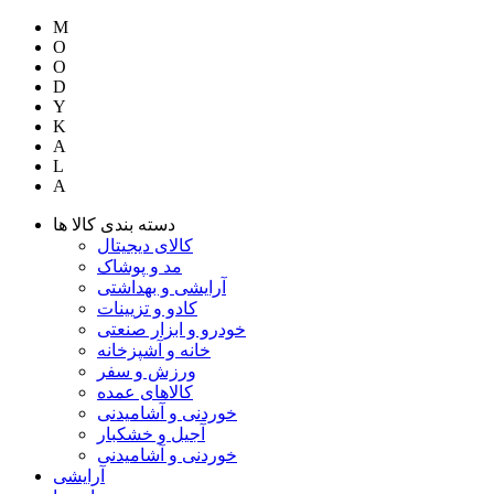
M
O
O
D
Y
K
A
L
A
دسته بندی کالا ها
کالای دیجیتال
مد و پوشاک
آرایشی و بهداشتی
کادو و تزیینات
خودرو و ابزار صنعتی
خانه و آشپزخانه
ورزش و سفر
کالاهای عمده
خوردنی و آشامیدنی
آجیل و خشکبار
خوردنی و آشامیدنی
آرایشی