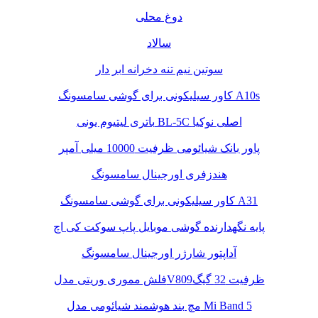
دوغ محلی
سالاد
سوتین نیم تنه دخرانه ابر دار
کاور سیلیکونی برای گوشی سامسونگ A10s
باتری لیتیوم یونی BL-5C اصلی نوکیا
پاور بانک شیائومی ظرفیت 10000 میلی آمپر
هندزفری اورجینال سامسونگ
کاور سیلیکونی برای گوشی سامسونگ A31
پایه نگهدارنده گوشی موبایل پاپ سوکت کی اچ
آداپتور شارژر اورجینال سامسونگ
فلش مموری وریتی مدلV809ظرفیت 32 گیگ
مچ بند هوشمند شیائومی مدل Mi Band 5