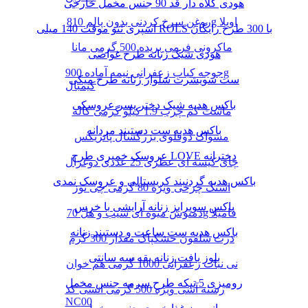
هودی کلاه دار قد 90 جنس مخمل خارجی
روغن سرخ کردنی بدون پالم 810g اویلا
اسپری تتو موقت 140 میلی ROLS با 300 طرح رایگان
ماکرونی فرمی بریده 500 گرمی مانا
هودی شیک زنانه طرح غواصی
جوجه کباب زعفرانی نیمه آماده 900g
ست سویشرت شلوار زنانه طرح میکی
کیمبال
باکس هدیه شیک دختر پسر عروسکی
ماست کم چرب 1.9 کیلو گرمی کاله
باکس هدیه ست دستبند مردانه
مسواک دوقلوی بزرگسال پاتریکس
عروسک خمیری طرح LOVE دخترانه
چای کیسه ای عطری 25 عددی دوغزال
باکس هدیه گردنبند کریستالی و عروسک نمدی
اسنک چرخی ویژه 80 گرمی چی توز
باکس سوپرایز زنانه آرایشی با خرس
دمنوش میوه ای سیب و هل 70g فامیلا
باکس هدیه ست ساعت و دستبند زنانه
ذرت سلفون خشکپاک مقدار 300 گرم
بلوز بافت زنانه یقه سه سانتی
نی نبات زعفرانی 1000 گرمی هم خوان
رومیزی 5 تیکه طرح سرمه جنس مخمل
رشته آشی ویژه 500 گرمی انسی کد
NC00