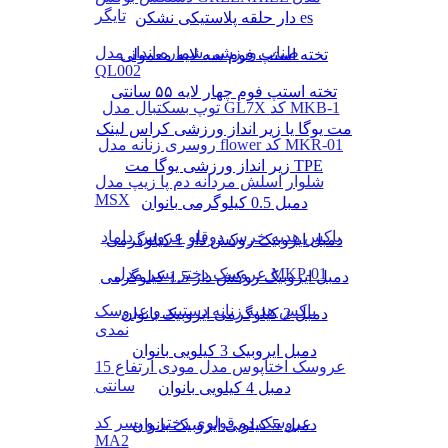
تایگر
دار حلقه پلاستیکی نشکن es
طناب ورزشی شماره انداز مدل
تخته استپ فوم سه لایه معمولی
QL002
تخته استپ فوم چهار لایه ۵۵ سانتی
توپ بسکتبال مدل GL7X کد MKB-1
مت یوگا یا زیر انداز ورزشی کراس لینک
روسری زنانه مدل flower کد MKR-01
زیر انداز ورزشی یوگا مت TPE
شلوار اسلش مردانه دم پا زیپ مدل
MSX
دمبل 0.5 کیلوگرمی بانوان
باکس هدیه خرس دوقلو عروس داماد
دمبل ایروبیک روکش‌ دار 1 کیلوگرمی
عروسک دختر پسر مدل MKP-01
دمبل ایروبیک روکش‌ دار 1.5 کیلوگرمی
باکس هدیه زنانه دستبند و عروسک
دمبل 2 کیلوگرمی ایروبیک بانوان
نمدی
دمبل ایروبیک 3 کیلویی بانوان
عروسک اختاپوس مدل مودی ارتفاع 15
سانتی
دمبل 4 کیلویی بانوان
عروسک دو قولوی دختر و پسر کد
دمبل 5 کیلویی ایروبیک بانوان
MA2