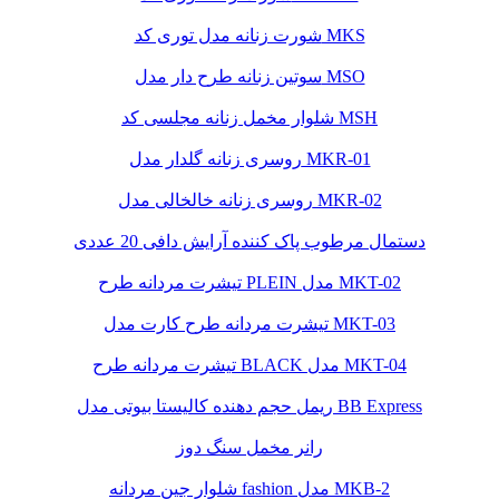
شورت زنانه مدل توری کد MKS
سوتین زنانه طرح دار مدل MSO
شلوار مخمل زنانه مجلسی کد MSH
روسری زنانه گلدار مدل MKR-01
روسری زنانه خالخالی مدل MKR-02
دستمال مرطوب پاک کننده آرایش دافی 20 عددی
تیشرت مردانه طرح PLEIN مدل MKT-02
تیشرت مردانه طرح کارت مدل MKT-03
تیشرت مردانه طرح BLACK مدل MKT-04
ریمل حجم دهنده کالیستا بیوتی مدل BB Express
رانر مخمل سنگ دوز
شلوار جین مردانه fashion مدل MKB-2