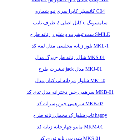
کانسیلر کاپرا سری نیو شماره C04
کابل اصلی 2 طرف تایپ c سامسونگ
ست تیشرت و شلوار زنانه طرح SMILE
بلوز زنانه مجلسی مدل لمه کد MKL-1
شال زنانه طرح برگ مدل MKS-01
تیشرت طرح jack مدل MKJ-01
شلوار مردانه لی کتان مدل MKT-0
سرهمی جین دخترانه مدل تدی کد MKB-01
سرهمی جین پسرانه کد MKB-02
تاپ شلوارک مخمل زنانه طرح happy
مانتو چهارخانه زنانه کد MKM-01
شورت زنانه توری کد MKS-01