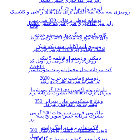
رانر میز غذا خوری جنس مخمل
آلوچه وکیوم آلو 75 گرمی ترشین
رومیزی سه تیکه لمه اکلیلی برای مبل های راحتی و کلاسیک
نوشابه قوطی پرتغالی 330 سی سی
رانر میز غذاخوری طرح سرمه جنس مخمل
فانتا
کاور کوسن سنگ دوز بسته دو عددی
چای کله مورچه معطر 450 گرمی بلوط
رومیزی لمه اکلیلی سه تیکه شیک
اسنک کچاپ ویژه 110 گرمی چی توز
دمکنی و دستمال قابلمه 5 تیکه
روغن ذرت 810 گرمی زر اویل کد
ZAR01
کت مردانه مدل مخمل سوییت بدون آستر
ماست پر چرب 2000g دومینو
تی شرت مردانه طرح دو رنگ
مارش ملو اکسترودی 120 گرمی شیبا
تیشرت مردانه برند Madmext متریال ترک
بیسکوییت مادر پذیرایی 350g ویتانا
تیشرت مردانه یقه زیپ دار
ماکرونی فرمی سبزیجات 500 گرمی
تیشرت مردانه جنس سوپر نخ پنبه
زر
لاک دندان برند دیزلینگ وایت
پودر لباسشویی دستی یونیورسال 500g
پرسیل
تونیک آستین کوتاه زنانه طرح گارفیلد