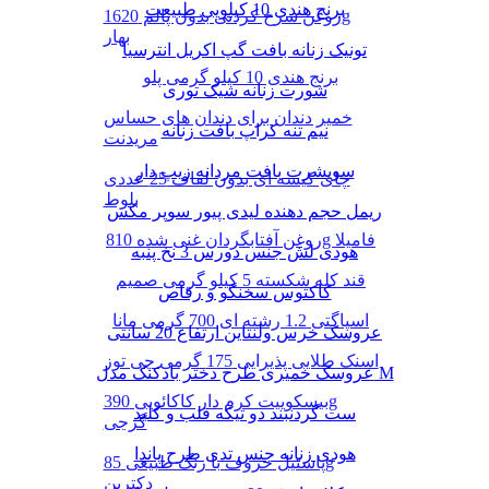
برنج هندی 10 کیلویی طبیعت
روغن سرخ کردنی بدون پالم 1620g
بهار
تونیک زنانه بافت گپ اکریل انترسیا
برنج هندی 10 کیلو گرمی پلو
شورت زنانه شیک توری
خمیر دندان برای دندان های حساس
نیم تنه کراپ بافت زنانه
مریدنت
سویشرت بافت مردانه زیپ دار
چای کیسه ای بدون لفاف 25 عددی
بلوط
ریمل حجم دهنده لیدی پیور سوپر مکس
روغن آفتابگردان غنی شده 810g فامیلا
هودی لش جنس دورس 3 نخ پنبه
قند کله شکسته 5 کیلو گرمی صمیم
کاکتوس سخنگو و رقاص
اسپاگتی 1.2 رشته ای 700 گرمی مانا
عروسک خرس ولنتاین ارتفاع 20 سانتی
اسنک طلایی پذیرایی 175 گرمی چی توز
عروسک خمیری طرح دختر بادکنک مدل M
بیسکوییت کرم دار کاکائویی 390g
ست گردنبند دو تیکه قلب و کلید
گرجی
هودی زنانه جنس تدی طرح پاندا
پاستیل حروف با رنگ طبیعی 85g
دکتربن