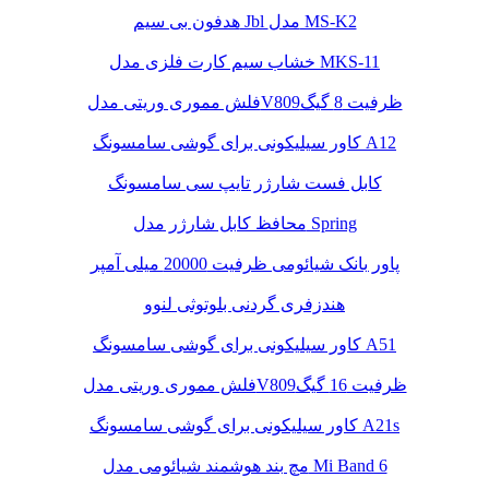
هدفون بی سیم Jbl مدل MS-K2
خشاب سیم کارت فلزی مدل MKS-11
فلش مموری وریتی مدلV809ظرفیت 8 گیگ
کاور سیلیکونی برای گوشی سامسونگ A12
کابل فست شارژر تایپ سی سامسونگ
محافظ کابل شارژر مدل Spring
پاور بانک شیائومی ظرفیت 20000 میلی آمپر
هندزفری گردنی بلوتوثی لنوو
کاور سیلیکونی برای گوشی سامسونگ A51
فلش مموری وریتی مدلV809ظرفیت 16 گیگ
کاور سیلیکونی برای گوشی سامسونگ A21s
مچ بند هوشمند شیائومی مدل Mi Band 6