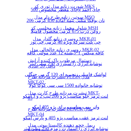
شورت زنانه مدل توری کد MKS
چای معطر مخصوص 500g چای احمد
سوتین زنانه طرح دار مدل MSO
نان یوفکا مثلثی نیمه آماده 450 گرمی 206
شلوار مخمل زنانه مجلسی کد MSH
روغن ذرت 675 گرمی محصول فامیلا
روسری زنانه گلدار مدل MKR-01
چی پلت سرکه ویژه 40 گرمی چی توز
روسری زنانه خالخالی مدل MKR-02
کافه میکس 1*3بسته 12 عدد مولتی کافه
دستمال مرطوب پاک کننده آرایش
نوشابه انرژی زا سینرژی 250 میلی لیتر
دافی 20 عددی
لواشک فامیلی زنجیره ای 120 گرمی جنگلی
تیشرت مردانه طرح PLEIN مدل
MKT-02
نوشابه خانواده 1500 سی سی کوکا کولا
تیشرت مردانه طرح کارت مدل MKT-
لنت ترمز جلو مناسب پژو 206 تیپ 2 و 3 امکو
03
واتر پمپ مناسب برای پژو 405 امکو
تیشرت مردانه طرح BLACK مدل
MKT-04
لنت ترمز عقب مناسب پژو 405 و پارس امکو
ریمل حجم دهنده کالیستا بیوتی مدل
نوشابه انرژی زا اسمارت زمزم 250 میلی لیتر
BB Express