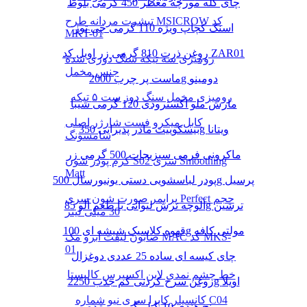
چای کله مورچه معطر 450 گرمی بلوط
تیشرت مردانه طرح MSICROW کد
اسنک کچاپ ویژه 110 گرمی چی توز
MKT-01
روغن ذرت 810 گرمی زر اویل کد ZAR01
رومیزی سه تیکه سنگ دوزی شده
جنس مخمل
ماست پر چرب 2000g دومینو
رومیزی مخمل سنگ دوز ست ۵ تیکه
مارش ملو اکسترودی 120 گرمی شیبا
کابل میکرو فست شارژر اصلی
بیسکوییت مادر پذیرایی 350g ویتانا
سامسونگ
ماکرونی فرمی سبزیجات 500 گرمی زر
کرم پودر شون S02 سری Smoothing
Matt
پودر لباسشویی دستی یونیورسال 500g پرسیل
پرایمر صورت شون سری Perfect حجم
آلوچه ترش لیوانی با طعم آلو 85g ترشین
30 میلی لیتر
قهوه کلاسیک شیشه ای 100g مولتی کافه
صابون لیفت ابرو مک MAC کد MKS-
01
چای کیسه ای ساده 25 عددی دوغزال
خط چشم نمدی لاین اکسپرس کالیستا
روغن سرخ کردنی کم جذب 2250g اویلا
کانسیلر کاپرا سری نیو شماره C04
برنج هندی 10 کیلو گرمی مژده