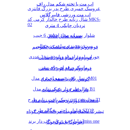
اب مت یا تخته شکم مدل راف
عروسک خمیری طرح پدر بزرگ فانتزی
اب مت ورزشی فایبرگلاس
شال زنانه طرح خالدار کرمی کد MKS-
02
نردبان چابکی 4 متری
شلوار پسرانه مدل اسلش 6 جیب
صفحه تعادل 2022
ست دستبند و ساعت دیجیتالی
فوم رولر 33 سانت مشکی تکنوجیم
جوراب لمه راه راه زنانه بسته 3 عددی
فوم رولر تمام فوم 33 سانت
ماسک ورقه ای چای سبز
فوم رولر تمام فوم 45 سانت
زنبیل بافت تسمه ای نرم مدل M01
کوشن بال یا صفحه تعادل
شال طرح دار شیک زنانه مدل B1
دار حلقه چوبی کراسفیت
تونیک بافت زنانه طرح cuti cats مدل TI
دورس جنس سوییت مدل moschino
شلوار راحتی بچگانه طرح STOP
تیشرت مخمل سوییت مردانه آستین کوتاه
شلوار جین زنانه زاپ دار برند miss one
آجر یوگا یا بلوک یوگا