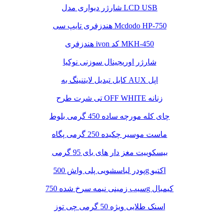
شارژر دیواری مدل LCD USB
هندزفری تایپ سی Mcdodo HP-750
هندزفری ivon کد MKH-450
شارژر اوریجینال سوزنی نوکیا
کابل تبدیل لایتنینگ به AUX اپل
تی شرت طرح OFF WHITE زنانه
چای کله مورچه ساده 450 گرمی بلوط
ماست موسیر چکیده 250 گرمی پگاه
بیسکوییت مغز دار های بای 95 گرمی
پودر لباسشویی پلی واش 500g اکتیو
سیب زمینی نیمه سرخ شده 750g کیمبال
اسنک طلایی ویژه 50 گرمی چی توز