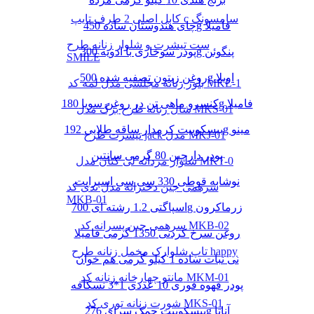
کابل اصلی 2 طرف تایپ c سامسونگ
چای هندوستان ساده 450g فامیلا
ست تیشرت و شلوار زنانه طرح
پودر سوخاری با ادویه 300g پنگوئن
SMILE
روغن زیتون تصفیه شده 500g اویلا
بلوز زنانه مجلسی مدل لمه کد MKL-1
کنسرو ماهی تن در روغن سویا 180g فامیلا
شال زنانه طرح برگ مدل MKS-01
بیسکوییت کرمدار ساقه طلایی 192g مینو
تیشرت طرح jack مدل MKJ-01
پودر دارچین 80 گرمی سانتین
شلوار مردانه لی کتان مدل MKT-0
نوشابه قوطی 330 سی سی اسپرایت
سرهمی جین دخترانه مدل تدی کد
MKB-01
اسپاگتی 1.2 رشته ای 700g زرماکرون
سرهمی جین پسرانه کد MKB-02
روغن سرخ کردنی 1350 گرمی فامیلا
تاپ شلوارک مخمل زنانه طرح happy
نی نبات ساده 1 کیلو گرمی هم خوان
مانتو چهارخانه زنانه کد MKM-01
پودر قهوه فوری 10 عددی 1*3 نسکافه
شورت زنانه توری کد MKS-01
بیسکوییت چمک سرای 276g آناتا