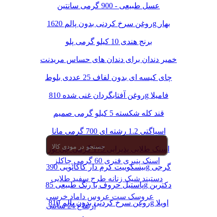
عسل طبیعی - 900 گرمی سانتین
روغن سرخ کردنی بدون پالم 1620g بهار
برنج هندی 10 کیلو گرمی پلو
خمیر دندان برای دندان های حساس مریدنت
چای کیسه ای بدون لفاف 25 عددی بلوط
روغن آفتابگردان غنی شده 810g فامیلا
قند کله شکسته 5 کیلو گرمی صمیم
اسپاگتی 1.2 رشته ای 700 گرمی مانا
اسنک طلایی پذیرایی 175 گرمی چی توز
اسنک پنیری فنری 60 گرمی چاکلز
بیسکوییت کرم دار کاکائویی 390g گرجی
دستبند شیک زنانه طرح سفید طلایی
پاستیل حروف با رنگ طبیعی 85g دکتربن
عروسک ست عروس داماد خرسی
روغن سرخ کردنی بدون پالم 810g اویلا
ارتفاع 24 سانتی