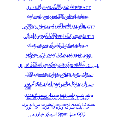
پودر دارچین 80 گرمی سانتین
تیشرت مخمل مردانه مدل VERSACE
نوشابه قوطی 330 سی سی اسپرایت
تیشرت مخمل مردانه مدل FENDI
اسپاگتی 1.2 رشته ای 700g زرماکرون
هندزفری بلوتوثی GLOBAL هایلو مدل GT7
روغن سرخ کردنی 1350 گرمی فامیلا
هندزفری بلوتوثی QCY شیائومی مدل T13
نی نبات ساده 1 کیلو گرمی هم خوان
هندزفری برند لیتو مدل LE-10
پودر قهوه فوری 10 عددی 1*3 نسکافه
پاور بانک 10000 نسخه 3 شیائومی گلوبال
بیسکوییت چمک سرای 276g آناتا
پاوربانک 20000 میلی آمپر شیائومی نسخه گلوبال
چای معطر مخصوص 500g چای احمد
تیشرت مردانه طرح دو رنگ بسته 6 عددی
نان یوفکا مثلثی نیمه آماده 450 گرمی
تیشرت مردانه جنس نخ پنبه بسته 6 عددی
206
تیشرت مردانه یقه زیپ دار بسته 6 عددی
روغن ذرت 675 گرمی محصول فامیلا
تیشرت مردانه برند madmext بسته 12 عددی
چی پلت سرکه ویژه 40 گرمی چی توز
اسپیکر شارژی Smart مدل GO3
کافه میکس 1*3بسته 12 عدد مولتی