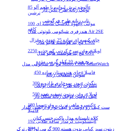
آلوچه ترش لیوانی با طعم آلو 85g
تونیک زنانه طرح نگین دار
ترشین
تاپ زنانه طرح خرگوشی
قهوه کلاسیک شیشه ای 100g مولتی
کافه
هندزفری شیائومی بلوتوثی مدل Air 2SE
چای کیسه ای ساده 25 عددی دوغزال
مچ بند هوشمند هایلو مدل LS02
روغن سرخ کردنی کم جذب 2250g اویلا
مچ بند هوشمند هایلو مدل GST
برنج هندی 10 کیلو گرمی مژده
مچ بند شیائومی مدل Mibro Color SmartWatch
چای هندوستان ساده 450g فامیلا
سوتین اسفنجی زنانه
پودر سوخاری با ادویه 300g پنگوئن
تیشرت زنانه طرح بادکنکی پولکی
روغن زیتون تصفیه شده 500g اویلا
کیف دوشی کوچک زنانه سگک دار
کنسرو ماهی تن در روغن سویا 180g
ست کیف رو دوشی و کیف لوازم آرایشی گلدار
فامیلا
کلاه تابستانه مدل باکت جنس کتان
بیسکوییت کرمدار ساقه طلایی 192g
مینو
زیتون سبز کبابی بدون هسته 900 گرمی لوراس ترک