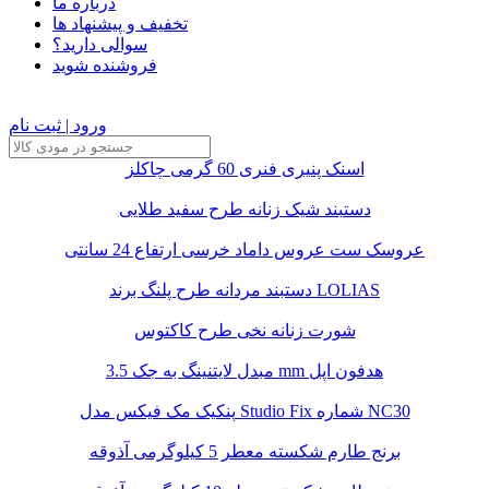
درباره ما
تخفیف و پیشنهاد ها
سوالی دارید؟
فروشنده شوید
ورود | ثبت نام
اسنک پنیری فنری 60 گرمی چاکلز
دستبند شیک زنانه طرح سفید طلایی
عروسک ست عروس داماد خرسی ارتفاع 24 سانتی
دستبند مردانه طرح پلنگ برند LOLIAS
شورت زنانه نخی طرح کاکتوس
مبدل لایتنینگ به جک 3.5 mm هدفون اپل
پنکیک مک فیکس مدل Studio Fix شماره NC30
برنج طارم شکسته معطر 5 کیلوگرمی آذوقه