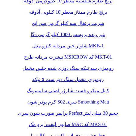
برنج طارم شکسته معطر 10 کیلوگرمی آذوقه
برنج طارم ممتاز معطر 10 کیلویی آذوقه
شربت پرتغال سه کیلو گرمی سن ایچ
پنیر رنده پروسس 1000 کیلو گرمی دگا
شلوار جین مردانه کنزو مدل MKB-1
تیشرت مردانه طرح MSICROW کد MKT-01
رومیزی سه تیکه سنگ دوزی شده جنس مخمل
رومیزی مخمل سنگ دوز ست ۵ تیکه
کابل میکرو فست شارژر اصلی سامسونگ
کرم پودر شون S02 سری Smoothing Matt
پرایمر صورت شون سری Perfect حجم 30 میلی لیتر
صابون لیفت ابرو مک MAC کد MKS-01
خط چشم نمدی لاین اکسپرس کالیستا