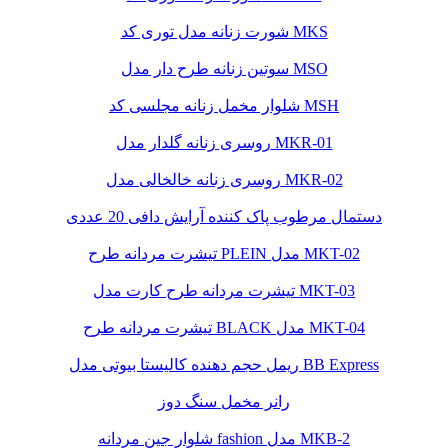
شورت زنانه مدل توری کد MKS
سوتین زنانه طرح دار مدل MSO
شلوار مخمل زنانه مجلسی کد MSH
روسری زنانه گلدار مدل MKR-01
روسری زنانه خالخالی مدل MKR-02
دستمال مرطوب پاک کننده آرایش دافی 20 عددی
تیشرت مردانه طرح PLEIN مدل MKT-02
تیشرت مردانه طرح کارت مدل MKT-03
تیشرت مردانه طرح BLACK مدل MKT-04
ریمل حجم دهنده کالیستا بیوتی مدل BB Express
رانر مخمل سنگ دوز
شلوار جین مردانه fashion مدل MKB-2