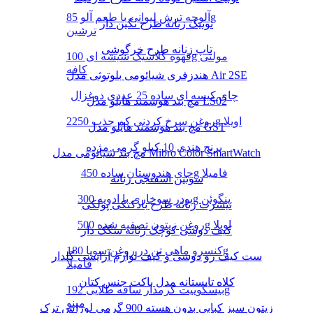
آلوچه ترش لیوانی با طعم آلو 85g
تونیک زنانه طرح نگین دار
ترشین
تاپ زنانه طرح خرگوشی
قهوه کلاسیک شیشه ای 100g مولتی
کافه
هندزفری شیائومی بلوتوثی مدل Air 2SE
چای کیسه ای ساده 25 عددی دوغزال
مچ بند هوشمند هایلو مدل LS02
روغن سرخ کردنی کم جذب 2250g اویلا
مچ بند هوشمند هایلو مدل GST
برنج هندی 10 کیلو گرمی مژده
مچ بند شیائومی مدل Mibro Color SmartWatch
چای هندوستان ساده 450g فامیلا
سوتین اسفنجی زنانه
پودر سوخاری با ادویه 300g پنگوئن
تیشرت زنانه طرح بادکنکی پولکی
روغن زیتون تصفیه شده 500g اویلا
کیف دوشی کوچک زنانه سگک دار
کنسرو ماهی تن در روغن سویا 180g
ست کیف رو دوشی و کیف لوازم آرایشی گلدار
فامیلا
کلاه تابستانه مدل باکت جنس کتان
بیسکوییت کرمدار ساقه طلایی 192g
مینو
زیتون سبز کبابی بدون هسته 900 گرمی لوراس ترک