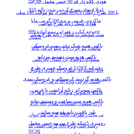
هودی کلاه دار قد 90 جنس مخمل خارجی
روغن سرخ کردنی بدون پالم 810g اویلا
اسپری تتو موقت 140 میلی ROLS با 300 طرح رایگان
ماکرونی فرمی بریده 500 گرمی مانا
هودی شیک زنانه طرح غواصی
جوجه کباب زعفرانی نیمه آماده 900g
ست سویشرت شلوار زنانه طرح میکی
کیمبال
باکس هدیه شیک دختر پسر عروسکی
ماست کم چرب 1.9 کیلو گرمی کاله
باکس هدیه ست دستبند مردانه
مسواک دوقلوی بزرگسال پاتریکس
عروسک خمیری طرح LOVE دخترانه
چای کیسه ای عطری 25 عددی دوغزال
باکس هدیه گردنبند کریستالی و عروسک نمدی
اسنک چرخی ویژه 80 گرمی چی توز
باکس سوپرایز زنانه آرایشی با خرس
دمنوش میوه ای سیب و هل 70g فامیلا
باکس هدیه ست ساعت و دستبند زنانه
ذرت سلفون خشکپاک مقدار 300 گرم
بلوز بافت زنانه یقه سه سانتی
نی نبات زعفرانی 1000 گرمی هم خوان
رومیزی 5 تیکه طرح سرمه جنس مخمل
رشته آشی ویژه 500 گرمی انسی کد
NC00