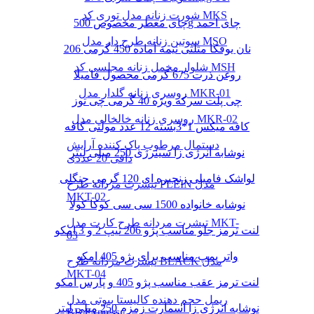
شورت زنانه مدل توری کد MKS
چای معطر مخصوص 500g چای احمد
سوتین زنانه طرح دار مدل MSO
نان یوفکا مثلثی نیمه آماده 450 گرمی 206
شلوار مخمل زنانه مجلسی کد MSH
روغن ذرت 675 گرمی محصول فامیلا
روسری زنانه گلدار مدل MKR-01
چی پلت سرکه ویژه 40 گرمی چی توز
روسری زنانه خالخالی مدل MKR-02
کافه میکس 1*3بسته 12 عدد مولتی کافه
دستمال مرطوب پاک کننده آرایش
نوشابه انرژی زا سینرژی 250 میلی لیتر
دافی 20 عددی
لواشک فامیلی زنجیره ای 120 گرمی جنگلی
تیشرت مردانه طرح PLEIN مدل
MKT-02
نوشابه خانواده 1500 سی سی کوکا کولا
تیشرت مردانه طرح کارت مدل MKT-
لنت ترمز جلو مناسب پژو 206 تیپ 2 و 3 امکو
03
واتر پمپ مناسب برای پژو 405 امکو
تیشرت مردانه طرح BLACK مدل
MKT-04
لنت ترمز عقب مناسب پژو 405 و پارس امکو
ریمل حجم دهنده کالیستا بیوتی مدل
نوشابه انرژی زا اسمارت زمزم 250 میلی لیتر
BB Express