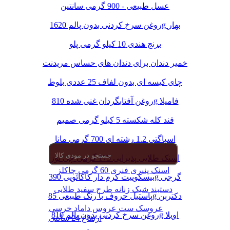
عسل طبیعی - 900 گرمی سانتین
روغن سرخ کردنی بدون پالم 1620g بهار
برنج هندی 10 کیلو گرمی پلو
خمیر دندان برای دندان های حساس مریدنت
چای کیسه ای بدون لفاف 25 عددی بلوط
روغن آفتابگردان غنی شده 810g فامیلا
قند کله شکسته 5 کیلو گرمی صمیم
اسپاگتی 1.2 رشته ای 700 گرمی مانا
اسنک طلایی پذیرایی 175 گرمی چی توز
اسنک پنیری فنری 60 گرمی چاکلز
بیسکوییت کرم دار کاکائویی 390g گرجی
دستبند شیک زنانه طرح سفید طلایی
پاستیل حروف با رنگ طبیعی 85g دکتربن
عروسک ست عروس داماد خرسی
روغن سرخ کردنی بدون پالم 810g اویلا
ارتفاع 24 سانتی