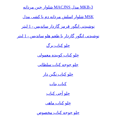
شلوار جین مردانه MACJNS مدل MKB-3
شلوار اسلش مردانه دم پا کشی مدل MSK
نوشیدنی انگور قرمز گازدار ساندیس - 1 لیتر
نوشیدنی انگور گازدار با طعم هلو ساندیس - 1 لیتر
چلو کباب برگ
چلو کباب کوبیده معمولی
چلو جوجه کباب سلطانی
چلو کباب نگین دار
کباب بناب
چلو آجی کباب
چلو کباب ماهی
چلو جوجه کباب مخصوص