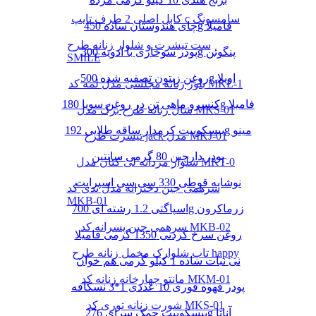
کابل اصلی 2 طرف تایپ c سامسونگ
چای هندوستان ساده 450g فامیلا
ست تیشرت و شلوار زنانه طرح
پودر سوخاری با ادویه 300g پنگوئن
SMILE
روغن زیتون تصفیه شده 500g اویلا
بلوز زنانه مجلسی مدل لمه کد MKL-1
کنسرو ماهی تن در روغن سویا 180g فامیلا
شال زنانه طرح برگ مدل MKS-01
بیسکوییت کرمدار ساقه طلایی 192g مینو
تیشرت طرح jack مدل MKJ-01
پودر دارچین 80 گرمی سانتین
شلوار مردانه لی کتان مدل MKT-0
نوشابه قوطی 330 سی سی اسپرایت
سرهمی جین دخترانه مدل تدی کد
MKB-01
اسپاگتی 1.2 رشته ای 700g زرماکرون
سرهمی جین پسرانه کد MKB-02
روغن سرخ کردنی 1350 گرمی فامیلا
تاپ شلوارک مخمل زنانه طرح happy
نی نبات ساده 1 کیلو گرمی هم خوان
مانتو چهارخانه زنانه کد MKM-01
پودر قهوه فوری 10 عددی 1*3 نسکافه
شورت زنانه توری کد MKS-01
بیسکوییت چمک سرای 276g آناتا