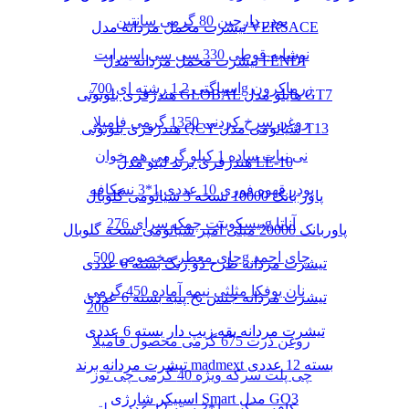
پودر دارچین 80 گرمی سانتین
تیشرت مخمل مردانه مدل VERSACE
نوشابه قوطی 330 سی سی اسپرایت
تیشرت مخمل مردانه مدل FENDI
اسپاگتی 1.2 رشته ای 700g زرماکرون
هندزفری بلوتوثی GLOBAL هایلو مدل GT7
روغن سرخ کردنی 1350 گرمی فامیلا
هندزفری بلوتوثی QCY شیائومی مدل T13
نی نبات ساده 1 کیلو گرمی هم خوان
هندزفری برند لیتو مدل LE-10
پودر قهوه فوری 10 عددی 1*3 نسکافه
پاور بانک 10000 نسخه 3 شیائومی گلوبال
بیسکوییت چمک سرای 276g آناتا
پاوربانک 20000 میلی آمپر شیائومی نسخه گلوبال
چای معطر مخصوص 500g چای احمد
تیشرت مردانه طرح دو رنگ بسته 6 عددی
نان یوفکا مثلثی نیمه آماده 450 گرمی
تیشرت مردانه جنس نخ پنبه بسته 6 عددی
206
تیشرت مردانه یقه زیپ دار بسته 6 عددی
روغن ذرت 675 گرمی محصول فامیلا
تیشرت مردانه برند madmext بسته 12 عددی
چی پلت سرکه ویژه 40 گرمی چی توز
اسپیکر شارژی Smart مدل GO3
کافه میکس 1*3بسته 12 عدد مولتی