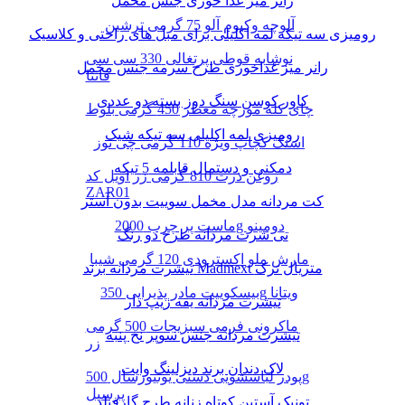
رانر میز غذا خوری جنس مخمل
آلوچه وکیوم آلو 75 گرمی ترشین
رومیزی سه تیکه لمه اکلیلی برای مبل های راحتی و کلاسیک
نوشابه قوطی پرتغالی 330 سی سی
رانر میز غذاخوری طرح سرمه جنس مخمل
فانتا
کاور کوسن سنگ دوز بسته دو عددی
چای کله مورچه معطر 450 گرمی بلوط
رومیزی لمه اکلیلی سه تیکه شیک
اسنک کچاپ ویژه 110 گرمی چی توز
دمکنی و دستمال قابلمه 5 تیکه
روغن ذرت 810 گرمی زر اویل کد
ZAR01
کت مردانه مدل مخمل سوییت بدون آستر
ماست پر چرب 2000g دومینو
تی شرت مردانه طرح دو رنگ
مارش ملو اکسترودی 120 گرمی شیبا
تیشرت مردانه برند Madmext متریال ترک
بیسکوییت مادر پذیرایی 350g ویتانا
تیشرت مردانه یقه زیپ دار
ماکرونی فرمی سبزیجات 500 گرمی
تیشرت مردانه جنس سوپر نخ پنبه
زر
لاک دندان برند دیزلینگ وایت
پودر لباسشویی دستی یونیورسال 500g
پرسیل
تونیک آستین کوتاه زنانه طرح گارفیلد