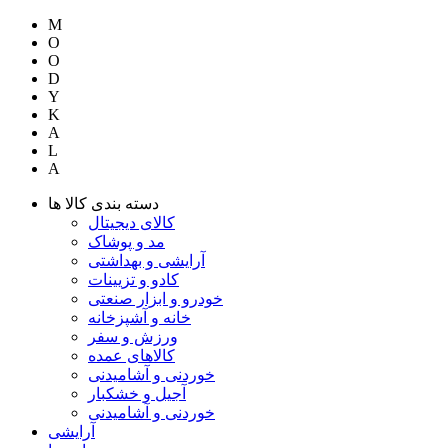
M
O
O
D
Y
K
A
L
A
دسته بندی کالا ها
کالای دیجیتال
مد و پوشاک
آرایشی و بهداشتی
کادو و تزیینات
خودرو و ابزار صنعتی
خانه و آشپزخانه
ورزش و سفر
کالاهای عمده
خوردنی و آشامیدنی
آجیل و خشکبار
خوردنی و آشامیدنی
آرایشی