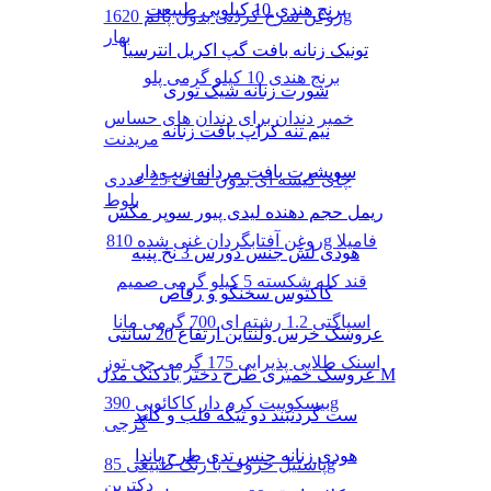
برنج هندی 10 کیلویی طبیعت
روغن سرخ کردنی بدون پالم 1620g
بهار
تونیک زنانه بافت گپ اکریل انترسیا
برنج هندی 10 کیلو گرمی پلو
شورت زنانه شیک توری
خمیر دندان برای دندان های حساس
نیم تنه کراپ بافت زنانه
مریدنت
سویشرت بافت مردانه زیپ دار
چای کیسه ای بدون لفاف 25 عددی
بلوط
ریمل حجم دهنده لیدی پیور سوپر مکس
روغن آفتابگردان غنی شده 810g فامیلا
هودی لش جنس دورس 3 نخ پنبه
قند کله شکسته 5 کیلو گرمی صمیم
کاکتوس سخنگو و رقاص
اسپاگتی 1.2 رشته ای 700 گرمی مانا
عروسک خرس ولنتاین ارتفاع 20 سانتی
اسنک طلایی پذیرایی 175 گرمی چی توز
عروسک خمیری طرح دختر بادکنک مدل M
بیسکوییت کرم دار کاکائویی 390g
ست گردنبند دو تیکه قلب و کلید
گرجی
هودی زنانه جنس تدی طرح پاندا
پاستیل حروف با رنگ طبیعی 85g
دکتربن