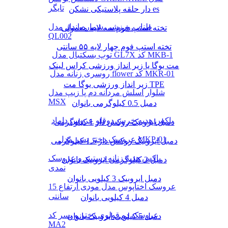
تایگر
دار حلقه پلاستیکی نشکن es
طناب ورزشی شماره انداز مدل
تخته استپ فوم سه لایه معمولی
QL002
تخته استپ فوم چهار لایه ۵۵ سانتی
توپ بسکتبال مدل GL7X کد MKB-1
مت یوگا یا زیر انداز ورزشی کراس لینک
روسری زنانه مدل flower کد MKR-01
زیر انداز ورزشی یوگا مت TPE
شلوار اسلش مردانه دم پا زیپ مدل
MSX
دمبل 0.5 کیلوگرمی بانوان
باکس هدیه خرس دوقلو عروس داماد
دمبل ایروبیک روکش‌ دار 1 کیلوگرمی
عروسک دختر پسر مدل MKP-01
دمبل ایروبیک روکش‌ دار 1.5 کیلوگرمی
باکس هدیه زنانه دستبند و عروسک
دمبل 2 کیلوگرمی ایروبیک بانوان
نمدی
دمبل ایروبیک 3 کیلویی بانوان
عروسک اختاپوس مدل مودی ارتفاع 15
سانتی
دمبل 4 کیلویی بانوان
عروسک دو قولوی دختر و پسر کد
دمبل 5 کیلویی ایروبیک بانوان
MA2