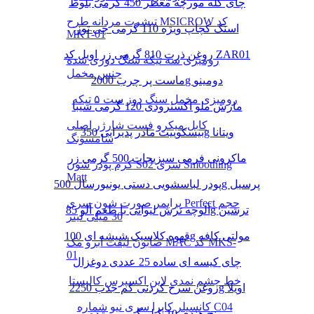
چای کله مورچه معطر 450 گرمی بلوط
تیشرت مردانه طرح MSICROW کد
اسنک کچاپ ویژه 110 گرمی چی توز
MKT-01
روغن ذرت 810 گرمی زر اویل کد ZAR01
رومیزی سه تیکه سنگ دوزی شده
جنس مخمل
ماست پر چرب 2000g دومینو
رومیزی مخمل سنگ دوز ست ۵ تیکه
مارش ملو اکسترودی 120 گرمی شیبا
کابل میکرو فست شارژر اصلی
بیسکوییت مادر پذیرایی 350g ویتانا
سامسونگ
ماکرونی فرمی سبزیجات 500 گرمی زر
کرم پودر شون S02 سری Smoothing
Matt
پودر لباسشویی دستی یونیورسال 500g پرسیل
پرایمر صورت شون سری Perfect حجم
آلوچه ترش لیوانی با طعم آلو 85g ترشین
30 میلی لیتر
قهوه کلاسیک شیشه ای 100g مولتی کافه
صابون لیفت ابرو مک MAC کد MKS-
01
چای کیسه ای ساده 25 عددی دوغزال
خط چشم نمدی لاین اکسپرس کالیستا
روغن سرخ کردنی کم جذب 2250g اویلا
کانسیلر کاپرا سری نیو شماره C04
برنج هندی 10 کیلو گرمی مژده