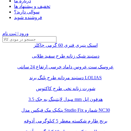
درباره ما
تخفیف و پیشنهاد ها
سوالی دارید؟
فروشنده شوید
ورود | ثبت نام
اسنک پنیری فنری 60 گرمی چاکلز
دستبند شیک زنانه طرح سفید طلایی
عروسک ست عروس داماد خرسی ارتفاع 24 سانتی
دستبند مردانه طرح پلنگ برند LOLIAS
شورت زنانه نخی طرح کاکتوس
مبدل لایتنینگ به جک 3.5 mm هدفون اپل
پنکیک مک فیکس مدل Studio Fix شماره NC30
برنج طارم شکسته معطر 5 کیلوگرمی آذوقه