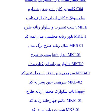
کانسیلر کاپرا سری نیو شماره C04
کابل اصلی 2 طرف تایپ c سامسونگ
ست تیشرت و شلوار زنانه طرح SMILE
بلوز زنانه مجلسی مدل لمه کد MKL-1
شال زنانه طرح برگ مدل MKS-01
تیشرت طرح jack مدل MKJ-01
شلوار مردانه لی کتان مدل MKT-0
سرهمی جین دخترانه مدل تدی کد MKB-01
سرهمی جین پسرانه کد MKB-02
تاپ شلوارک مخمل زنانه طرح happy
مانتو چهارخانه زنانه کد MKM-01
شورت زنانه توری کد MKS-01