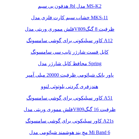
هدفون بی سیم Jbl مدل MS-K2
خشاب سیم کارت فلزی مدل MKS-11
فلش مموری وریتی مدلV809ظرفیت 8 گیگ
کاور سیلیکونی برای گوشی سامسونگ A12
کابل فست شارژر تایپ سی سامسونگ
محافظ کابل شارژر مدل Spring
پاور بانک شیائومی ظرفیت 20000 میلی آمپر
هندزفری گردنی بلوتوثی لنوو
کاور سیلیکونی برای گوشی سامسونگ A51
فلش مموری وریتی مدلV809ظرفیت 16 گیگ
کاور سیلیکونی برای گوشی سامسونگ A21s
مچ بند هوشمند شیائومی مدل Mi Band 6