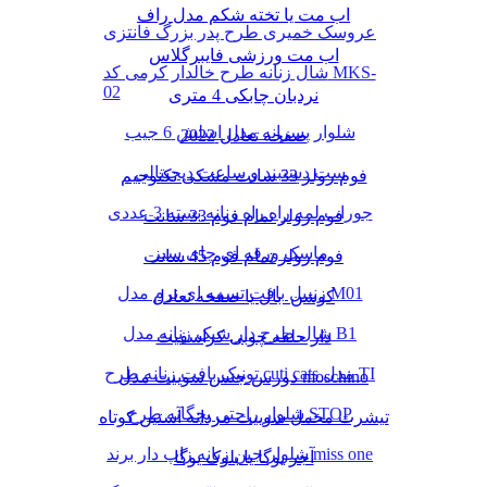
اب مت یا تخته شکم مدل راف
عروسک خمیری طرح پدر بزرگ فانتزی
اب مت ورزشی فایبرگلاس
شال زنانه طرح خالدار کرمی کد MKS-
02
نردبان چابکی 4 متری
شلوار پسرانه مدل اسلش 6 جیب
صفحه تعادل 2022
ست دستبند و ساعت دیجیتالی
فوم رولر 33 سانت مشکی تکنوجیم
جوراب لمه راه راه زنانه بسته 3 عددی
فوم رولر تمام فوم 33 سانت
ماسک ورقه ای چای سبز
فوم رولر تمام فوم 45 سانت
زنبیل بافت تسمه ای نرم مدل M01
کوشن بال یا صفحه تعادل
شال طرح دار شیک زنانه مدل B1
دار حلقه چوبی کراسفیت
تونیک بافت زنانه طرح cuti cats مدل TI
دورس جنس سوییت مدل moschino
شلوار راحتی بچگانه طرح STOP
تیشرت مخمل سوییت مردانه آستین کوتاه
شلوار جین زنانه زاپ دار برند miss one
آجر یوگا یا بلوک یوگا