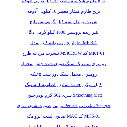
برنج طارم شکسته معطر 10 کیلوگرمی آذوقه
برنج طارم ممتاز معطر 10 کیلویی آذوقه
شربت پرتغال سه کیلو گرمی سن ایچ
پنیر رنده پروسس 1000 کیلو گرمی دگا
شلوار جین مردانه کنزو مدل MKB-1
تیشرت مردانه طرح MSICROW کد MKT-01
رومیزی سه تیکه سنگ دوزی شده جنس مخمل
رومیزی مخمل سنگ دوز ست ۵ تیکه
کابل میکرو فست شارژر اصلی سامسونگ
کرم پودر شون S02 سری Smoothing Matt
پرایمر صورت شون سری Perfect حجم 30 میلی لیتر
صابون لیفت ابرو مک MAC کد MKS-01
خط چشم نمدی لاین اکسپرس کالیستا