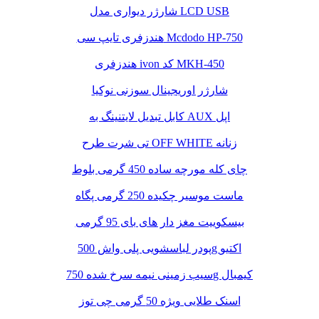
شارژر دیواری مدل LCD USB
هندزفری تایپ سی Mcdodo HP-750
هندزفری ivon کد MKH-450
شارژر اوریجینال سوزنی نوکیا
کابل تبدیل لایتنینگ به AUX اپل
تی شرت طرح OFF WHITE زنانه
چای کله مورچه ساده 450 گرمی بلوط
ماست موسیر چکیده 250 گرمی پگاه
بیسکوییت مغز دار های بای 95 گرمی
پودر لباسشویی پلی واش 500g اکتیو
سیب زمینی نیمه سرخ شده 750g کیمبال
اسنک طلایی ویژه 50 گرمی چی توز