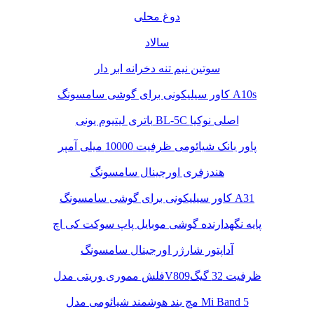
دوغ محلی
سالاد
سوتین نیم تنه دخرانه ابر دار
کاور سیلیکونی برای گوشی سامسونگ A10s
باتری لیتیوم یونی BL-5C اصلی نوکیا
پاور بانک شیائومی ظرفیت 10000 میلی آمپر
هندزفری اورجینال سامسونگ
کاور سیلیکونی برای گوشی سامسونگ A31
پایه نگهدارنده گوشی موبایل پاپ سوکت کی اچ
آداپتور شارژر اورجینال سامسونگ
فلش مموری وریتی مدلV809ظرفیت 32 گیگ
مچ بند هوشمند شیائومی مدل Mi Band 5