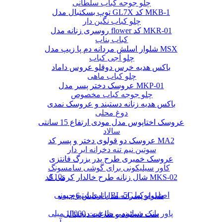
چلو جوجه کباب سلطانی
توپ بسکتبال مدل GL7X کد MKB-1
چلو کباب نگین دار
روسری زنانه مدل flower کد MKR-01
کباب بناب
شلوار اسلش مردانه دم پا زیپ مدل MSX
چلو آجی کباب
باکس هدیه خرس دوقلو عروس داماد
چلو کباب ماهی
عروسک دختر پسر مدل MKP-01
چلو جوجه کباب مخصوص
باکس هدیه زنانه دستبند و عروسک نمدی
دوغ محلی
عروسک اختاپوس مدل مودی ارتفاع 15 سانتی
سالاد
عروسک دو قولوی دختر و پسر کد MA2
سوتین نیم تنه دخرانه ابر دار
عروسک خمیری طرح پدر بزرگ فانتزی
کاور سیلیکونی برای گوشی سامسونگ
A10s
شال زنانه طرح خالدار کرمی کد MKS-02
باتری لیتیوم یونی BL-5C اصلی نوکیا
شلوار پسرانه مدل اسلش 6 جیب
پاور بانک شیائومی ظرفیت 10000 میلی
ست دستبند و ساعت دیجیتالی