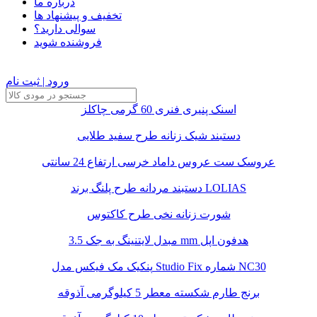
درباره ما
تخفیف و پیشنهاد ها
سوالی دارید؟
فروشنده شوید
ورود | ثبت نام
اسنک پنیری فنری 60 گرمی چاکلز
دستبند شیک زنانه طرح سفید طلایی
عروسک ست عروس داماد خرسی ارتفاع 24 سانتی
دستبند مردانه طرح پلنگ برند LOLIAS
شورت زنانه نخی طرح کاکتوس
مبدل لایتنینگ به جک 3.5 mm هدفون اپل
پنکیک مک فیکس مدل Studio Fix شماره NC30
برنج طارم شکسته معطر 5 کیلوگرمی آذوقه