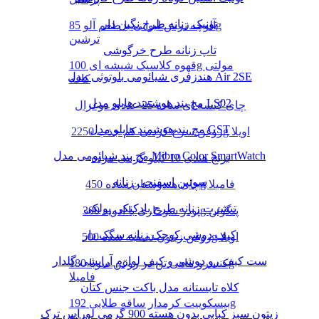
تونیک زنانه طرح نگین دار
آلوچه ترش لیوانی با طعم آلو 85g
ترشین
تاپ زنانه طرح خرگوشی
قهوه کلاسیک شیشه ای 100g مولتی
هندزفری شیائومی بلوتوثی مدل Air 2SE
کافه
مچ بند هوشمند هایلو مدل LS02
چای کیسه ای ساده 25 عددی دوغزال
مچ بند هوشمند هایلو مدل GST
روغن سرخ کردنی کم جذب 2250g اویلا
مچ بند شیائومی مدل Mibro Color SmartWatch
برنج هندی 10 کیلو گرمی مژده
سوتین اسفنجی زنانه
چای هندوستان ساده 450g فامیلا
تیشرت زنانه طرح بادکنکی پولکی
پودر سوخاری با ادویه 300g پنگوئن
کیف دوشی کوچک زنانه سگک دار
روغن زیتون تصفیه شده 500g اویلا
ست کیف رو دوشی و کیف لوازم آرایشی گلدار
کنسرو ماهی تن در روغن سویا 180g
فامیلا
کلاه تابستانه مدل باکت جنس کتان
بیسکوییت کرمدار ساقه طلایی 192g
زیتون سبز کبابی بدون هسته 900 گرمی لوراس ترک
مینو