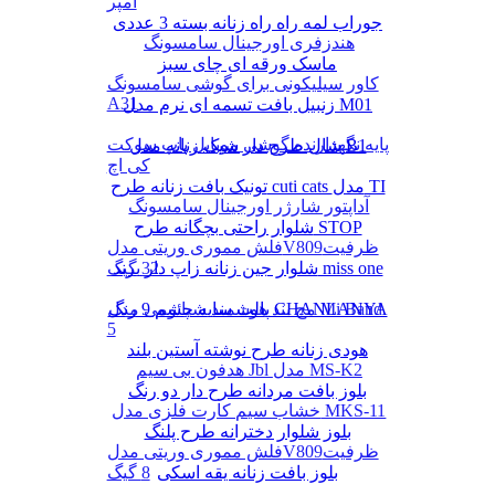
آمپر
جوراب لمه راه راه زنانه بسته 3 عددی
هندزفری اورجینال سامسونگ
ماسک ورقه ای چای سبز
کاور سیلیکونی برای گوشی سامسونگ
A31
زنبیل بافت تسمه ای نرم مدل M01
پایه نگهدارنده گوشی موبایل پاپ سوکت
شال طرح دار شیک زنانه مدل B1
کی اچ
تونیک بافت زنانه طرح cuti cats مدل TI
آداپتور شارژر اورجینال سامسونگ
شلوار راحتی بچگانه طرح STOP
فلش مموری وریتی مدلV809ظرفیت
شلوار جین زنانه زاپ دار برند miss one
32 گیگ
پالت سایه چشم 9 رنگ CHANLANYA
مچ بند هوشمند شیائومی مدل Mi Band
5
هودی زنانه طرح نوشته آستین بلند
هدفون بی سیم Jbl مدل MS-K2
بلوز بافت مردانه طرح دار دو رنگ
خشاب سیم کارت فلزی مدل MKS-11
بلوز شلوار دخترانه طرح پلنگ
فلش مموری وریتی مدلV809ظرفیت
بلوز بافت زنانه یقه اسکی
8 گیگ