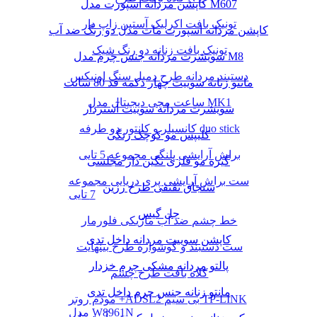
کاپشن مردانه اسپورت مدل M607
تونیک بافت اکرلیک آستین زاپ دار
کاپشن مردانه اسپورت مات مدل دو رنگ ضد آب
تونیک بافت زنانه دو رنگ شیک
سویشرت مردانه جنس چرم مدل M8
دستبند مردانه طرح دمبل سنگ اونیکس
مانتو زنانه سوییت چهار دکمه قد 80 سانت
ساعت مچی دیجیتال مدل MK1
سویشرت مردانه سوییت آستردار
کانسیلر و کانتور دو طرفه duo stick
کلیپس مو کوچک رنگی
براش آرایشی پلنگی مجموعه 5 تایی
گیره مو فلزی نگین دار مجلسی
ست براش آرایشی پری دریایی مجموعه
سنجاق تقتقی طرح رزین
7 تایی
چل گیس
خط چشم ضد آب ماژیکی فلورمار
کاپشن سوییت مردانه داخل تدی
ست دستبند و گوشواره طرح بینهایت
پالتو مردانه مشکی چرم خزدار
کلاه بافت طرح چشم
مانتو زنانه جنس چرم داخل تدی
مودم روتر +ADSL2 بی سیم TP-LINK
مدل W8961N