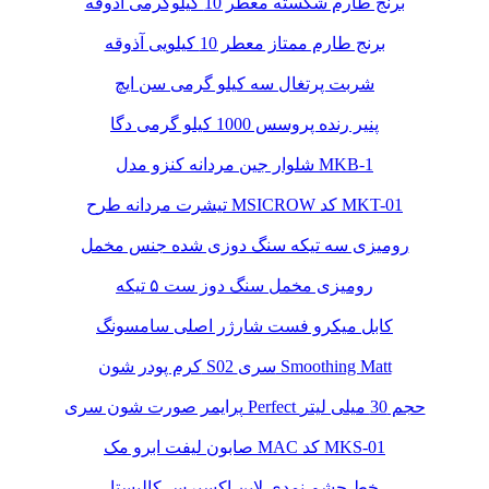
برنج طارم شکسته معطر 10 کیلوگرمی آذوقه
برنج طارم ممتاز معطر 10 کیلویی آذوقه
شربت پرتغال سه کیلو گرمی سن ایچ
پنیر رنده پروسس 1000 کیلو گرمی دگا
شلوار جین مردانه کنزو مدل MKB-1
تیشرت مردانه طرح MSICROW کد MKT-01
رومیزی سه تیکه سنگ دوزی شده جنس مخمل
رومیزی مخمل سنگ دوز ست ۵ تیکه
کابل میکرو فست شارژر اصلی سامسونگ
کرم پودر شون S02 سری Smoothing Matt
پرایمر صورت شون سری Perfect حجم 30 میلی لیتر
صابون لیفت ابرو مک MAC کد MKS-01
خط چشم نمدی لاین اکسپرس کالیستا