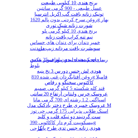
برنج هندی 10 کیلویی طبیعت
عسل طبیعی - 900 گرمی سانتین
تونیک زنانه بافت گپ اکریل انترسیا
روغن سرخ کردنی بدون پالم 1620g بهار
شورت زنانه شیک توری
برنج هندی 10 کیلو گرمی پلو
نیم تنه کراپ بافت زنانه
خمیر دندان برای دندان های حساس
سویشرت بافت مردانه زیپ دار
مریدنت
ریمل حجم دهنده لیدی پیور سوپر مکس
چای کیسه ای بدون لفاف 25 عددی
بلوط
هودی لش جنس دورس 3 نخ پنبه
روغن آفتابگردان غنی شده 810g فامیلا
کاکتوس سخنگو و رقاص
قند کله شکسته 5 کیلو گرمی صمیم
عروسک خرس ولنتاین ارتفاع 20 سانتی
اسپاگتی 1.2 رشته ای 700 گرمی مانا
عروسک خمیری طرح دختر بادکنک مدل M
اسنک طلایی پذیرایی 175 گرمی چی توز
ست گردنبند دو تیکه قلب و کلید
بیسکوییت کرم دار کاکائویی 390g
هودی زنانه جنس تدی طرح پاندا
گرجی