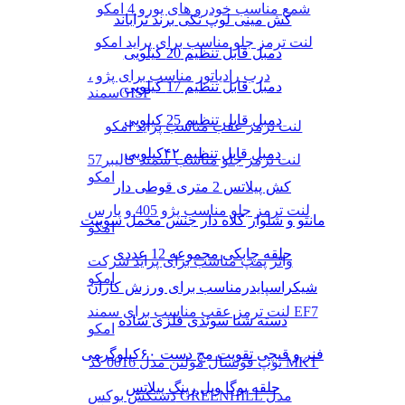
شمع مناسب خودرو های یورو 4 امکو
کش مینی لوپ تکی برند تراباند
لنت ترمز جلو مناسب برای پراید امکو
دمبل قابل تنظیم 20 کیلویی
درب رادیاتور مناسب برای پژو ،
دمبل قابل تنظیم 17 کیلویی
سمندGISP
دمبل قابل تنظیم 25 کیلویی
لنت ترمز عقب مناسب پراید امکو
دمبل قابل تنظیم ۴۲کیلویی
لنت ترمز جلو مناسب سمند کالیبر57
امکو
کش پیلاتس 2 متری قوطی دار
لنت ترمز جلو مناسب پژو 405 و پارس
مانتو و شلوار کلاه دار جنس مخمل سوییت
امکو
حلقه چابکی مجموعه 12 عددی
واتر پمپ مناسب برای پراید شرکت
امکو
شیکراسپایدرمناسب برای ورزش کاران
لنت ترمز عقب مناسب برای سمند EF7
دسته شنا سوئدی فلزی ساده
امکو
فنر و قیچی تقویت مچ دست ۶۰کیلوگرمی
توپ فوتسال مولتن مدل 0016 کد MKT
حلقه یوگا ویل رینگ پیلاتس
دستکش بوکس GREENHILL مدل