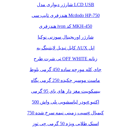
شارژر دیواری مدل LCD USB
هندزفری تایپ سی Mcdodo HP-750
هندزفری ivon کد MKH-450
شارژر اوریجینال سوزنی نوکیا
کابل تبدیل لایتنینگ به AUX اپل
تی شرت طرح OFF WHITE زنانه
چای کله مورچه ساده 450 گرمی بلوط
ماست موسیر چکیده 250 گرمی پگاه
بیسکوییت مغز دار های بای 95 گرمی
پودر لباسشویی پلی واش 500g اکتیو
سیب زمینی نیمه سرخ شده 750g کیمبال
اسنک طلایی ویژه 50 گرمی چی توز