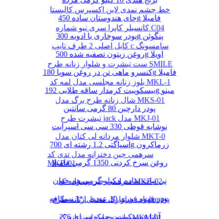
خط چشم نمدی لاین اکسپرس کالیستا
چای هندوستان ساده 450g فامیلا
کانسیلر کاپرا سری نیو شماره C04
پودر سوخاری با ادویه 300g پنگوئن
کابل اصلی 2 طرف تایپ c سامسونگ
روغن زیتون تصفیه شده 500g اویلا
ست تیشرت و شلوار زنانه طرح SMILE
کنسرو ماهی تن در روغن سویا 180g فامیلا
بلوز زنانه مجلسی مدل لمه کد MKL-1
بیسکوییت کرمدار ساقه طلایی 192g مینو
شال زنانه طرح برگ مدل MKS-01
پودر دارچین 80 گرمی سانتین
تیشرت طرح jack مدل MKJ-01
نوشابه قوطی 330 سی سی اسپرایت
شلوار مردانه لی کتان مدل MKT-0
اسپاگتی 1.2 رشته ای 700g زرماکرون
سرهمی جین دخترانه مدل تدی کد
روغن سرخ کردنی 1350 گرمی فامیلا
MKB-01
نی نبات ساده 1 کیلو گرمی هم خوان
سرهمی جین پسرانه کد MKB-02
پودر قهوه فوری 10 عددی 1*3 نسکافه
تاپ شلوارک مخمل زنانه طرح happy
بیسکوییت چمک سرای 276g آناتا
مانتو چهارخانه زنانه کد MKM-01