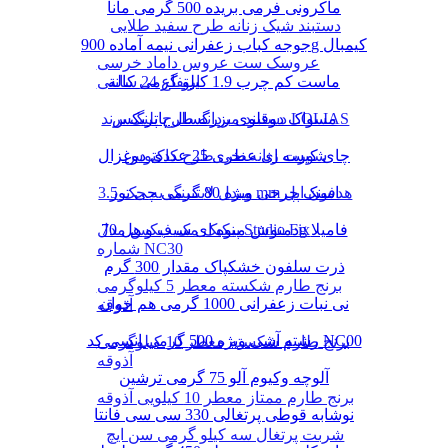
ماکرونی فرمی بریده 500 گرمی مانا
دستبند شیک زنانه طرح سفید طلایی
جوجه کباب زعفرانی نیمه آماده 900g کیمبال
عروسک ست عروس داماد خرسی
ماست کم چرب 1.9 کیلو گرمی کاله
ارتفاع 24 سانتی
دستبند مردانه طرح پلنگ برند LOLIAS
مسواک دوقلوی بزرگسال پاتریکس
چای کیسه ای عطری 25 عددی دوغزال
شورت زنانه نخی طرح کاکتوس
مبدل لایتنینگ به جک 3.5 mm هدفون اپل
اسنک چرخی ویژه 80 گرمی چی توز
دمنوش میوه ای سیب و هل 70g فامیلا
پنکیک مک فیکس مدل Studio Fix
شماره NC30
ذرت سلفون خشکپاک مقدار 300 گرم
برنج طارم شکسته معطر 5 کیلوگرمی
نی نبات زعفرانی 1000 گرمی هم خوان
آذوقه
رشته آشی ویژه 500 گرمی انسی کد NC00
برنج طارم شکسته معطر 10 کیلوگرمی
آذوقه
آلوچه وکیوم آلو 75 گرمی ترشین
برنج طارم ممتاز معطر 10 کیلویی آذوقه
نوشابه قوطی پرتغالی 330 سی سی فانتا
شربت پرتغال سه کیلو گرمی سن ایچ