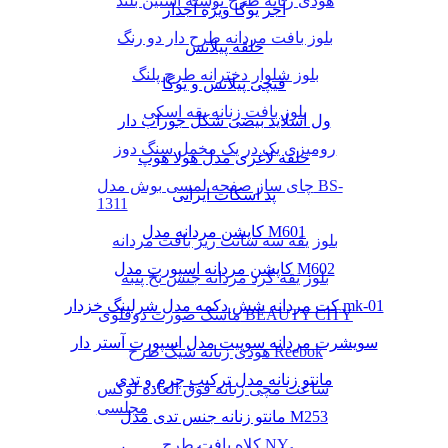
هودی زنانه طرح نوشته آستین بلند
آجر یوگا ویژه آجدار
بلوز بافت مردانه طرح دار دو رنگ
حلقه پیلاتس
بلوز شلوار دخترانه طرح پلنگ
قیچی پیلاتس و یوگا
بلوز بافت زنانه یقه اسکی
ول اسلاید بیضی شکل جوراب دار
رومیزی یک در یک مخمل سنگ دوز
حلقه لاغری مدل هولا هوپ
چای ساز صفحه لمسی بوش مدل BS-
پد اسکات ایرانی
1311
کاپشن مردانه مدل M601
بلوز یقه سه سانت ریز بافت مردانه
کاپشن مردانه اسپورت مدل M602
بلوز یقه گرد مردانه جنس نخ پنبه
کت مردانه شش دکمه مدل شرلینگ خزدار mk-01
ماسک صورت دوقلوی BEAUTY CITY
سویشرت مردانه سوییت مدل اسپورت آستر دار
هودی زنانه شیک طرح Reebok
مانتو زنانه مدل ترکیب چرم و تدی
ساعت مچی زنانه فوق العاده لوکس
مجلسی
مانتو زنانه جنس تدی مدل M253
کلاه بافت طرح NY