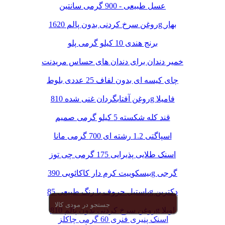
عسل طبیعی - 900 گرمی سانتین
روغن سرخ کردنی بدون پالم 1620g بهار
برنج هندی 10 کیلو گرمی پلو
خمیر دندان برای دندان های حساس مریدنت
چای کیسه ای بدون لفاف 25 عددی بلوط
روغن آفتابگردان غنی شده 810g فامیلا
قند کله شکسته 5 کیلو گرمی صمیم
اسپاگتی 1.2 رشته ای 700 گرمی مانا
اسنک طلایی پذیرایی 175 گرمی چی توز
بیسکوییت کرم دار کاکائویی 390g گرجی
پاستیل حروف با رنگ طبیعی 85g دکتربن
روغن سرخ کردنی بدون پالم 810g اویلا
اسنک پنیری فنری 60 گرمی چاکلز