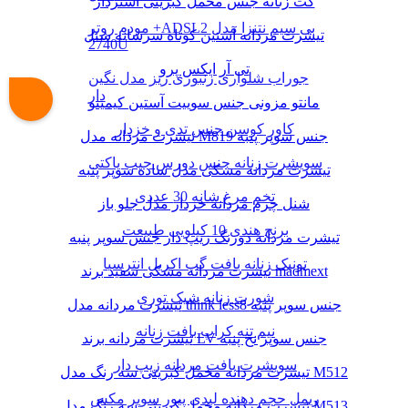
کت زنانه جنس مخمل کبریتی آستردار
مودم روتر +ADSL2 بی سیم نتنزا مدل
تیشرت مردانه آستین کوتاه سرشانه شنل
2740U
تی آر ایکس پرو
جوراب شلواری زنبوری ریز مدل نگین
دار
مانتو مزونی جنس سوییت آستین کیمینو
کاور کوسن جنس تدی و خزدار
تیشرت مردانه مدل M819 جنس سوپر پنبه
سویشرت زنانه جنس دورس جیب پاکتی
تیشرت مردانه مشکی مدل ساده سوپر پنبه
تخم مرغ شانه 30 عددی
شنل چرم مردانه خزدار مدل جلو باز
برنج هندی 10 کیلویی طبیعت
تیشرت مردانه دورنگ زیپ دار جنس سوپر پنبه
تونیک زنانه بافت گپ اکریل انترسیا
تیشرت مردانه مشکی سفید برند madmext
شورت زنانه شیک توری
تیشرت مردانه مدل think less8 جنس سوپر پنبه
نیم تنه کراپ بافت زنانه
تیشرت مردانه برند LV جنس سوپر نخ پنبه
سویشرت بافت مردانه زیپ دار
تیشرت مردانه مخمل کبریتی سه رنگ مدل M512
ریمل حجم دهنده لیدی پیور سوپر مکس
تیشرت مردانه مخمل کبریتی سه رنگ مدل M513