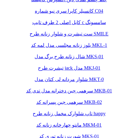
کانسیلر کاپرا سری نیو شماره C04
کابل اصلی 2 طرف تایپ c سامسونگ
ست تیشرت و شلوار زنانه طرح SMILE
بلوز زنانه مجلسی مدل لمه کد MKL-1
شال زنانه طرح برگ مدل MKS-01
تیشرت طرح jack مدل MKJ-01
شلوار مردانه لی کتان مدل MKT-0
سرهمی جین دخترانه مدل تدی کد MKB-01
سرهمی جین پسرانه کد MKB-02
تاپ شلوارک مخمل زنانه طرح happy
مانتو چهارخانه زنانه کد MKM-01
شورت زنانه توری کد MKS-01