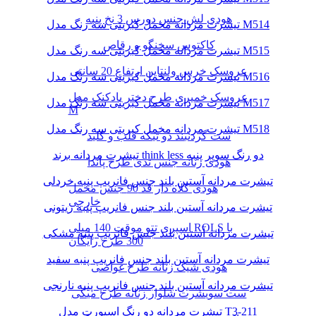
هودی لش جنس دورس 3 نخ پنبه
تیشرت مردانه مخمل کبریتی سه رنگ مدل M514
کاکتوس سخنگو و رقاص
تیشرت مردانه مخمل کبریتی سه رنگ مدل M515
عروسک خرس ولنتاین ارتفاع 20 سانتی
تیشرت مردانه مخمل کبریتی سه رنگ مدل M516
عروسک خمیری طرح دختر بادکنک مدل
تیشرت مردانه مخمل کبریتی سه رنگ مدل M517
M
تیشرت مردانه مخمل کبریتی سه رنگ مدل M518
ست گردنبند دو تیکه قلب و کلید
تیشرت مردانه برند think less دو رنگ سوپر پنبه
هودی زنانه جنس تدی طرح پاندا
تیشرت مردانه آستین بلند جنس فانریپ پنبه خردلی
هودی کلاه دار قد 90 جنس مخمل
خارجی
تیشرت مردانه آستین بلند جنس فانریپ پنبه زیتونی
اسپری تتو موقت 140 میلی ROLS با
تیشرت مردانه آستین بلند جنس فانریپ پنبه مشکی
300 طرح رایگان
تیشرت مردانه آستین بلند جنس فانریپ پنبه سفید
هودی شیک زنانه طرح غواصی
تیشرت مردانه آستین بلند جنس فانریپ پنبه نارنجی
ست سویشرت شلوار زنانه طرح میکی
تیشرت مردانه دو رنگ اسپورت مدل T3-211