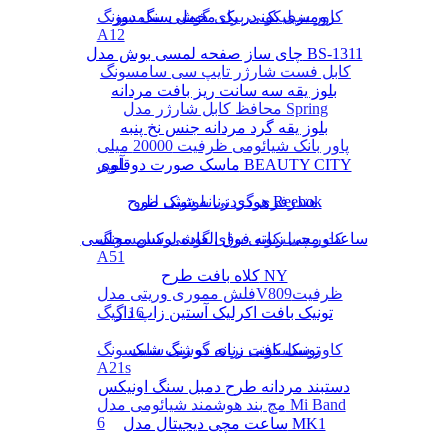
رومیزی یک در یک مخمل سنگ دوز
کاور سیلیکونی برای گوشی سامسونگ
A12
چای ساز صفحه لمسی بوش مدل BS-1311
کابل فست شارژر تایپ سی سامسونگ
بلوز یقه سه سانت ریز بافت مردانه
محافظ کابل شارژر مدل Spring
بلوز یقه گرد مردانه جنس نخ پنبه
پاور بانک شیائومی ظرفیت 20000 میلی
ماسک صورت دوقلوی BEAUTY CITY
آمپر
هودی زنانه شیک طرح Reebok
هندزفری گردنی بلوتوثی لنوو
کاور سیلیکونی برای گوشی سامسونگ
ساعت مچی زنانه فوق العاده لوکس مجلسی
A51
کلاه بافت طرح NY
فلش مموری وریتی مدلV809ظرفیت
16 گیگ
تونیک بافت اکرلیک آستین زاپ دار
تونیک بافت زنانه دو رنگ شیک
کاور سیلیکونی برای گوشی سامسونگ
A21s
دستبند مردانه طرح دمبل سنگ اونیکس
مچ بند هوشمند شیائومی مدل Mi Band
6
ساعت مچی دیجیتال مدل MK1