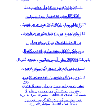
تیشرت مخمل مردانه مدل VERSACE
پودر دارچین 80 گرمی سانتین
تیشرت مخمل مردانه مدل FENDI
نوشابه قوطی 330 سی سی اسپرایت
هندزفری بلوتوثی GLOBAL هایلو مدل GT7
اسپاگتی 1.2 رشته ای 700g زرماکرون
هندزفری بلوتوثی QCY شیائومی مدل T13
روغن سرخ کردنی 1350 گرمی فامیلا
هندزفری برند لیتو مدل LE-10
نی نبات ساده 1 کیلو گرمی هم خوان
پاور بانک 10000 نسخه 3 شیائومی گلوبال
پودر قهوه فوری 10 عددی 1*3 نسکافه
پاوربانک 20000 میلی آمپر شیائومی نسخه گلوبال
بیسکوییت چمک سرای 276g آناتا
تیشرت مردانه طرح دو رنگ بسته 6 عددی
چای معطر مخصوص 500g چای احمد
تیشرت مردانه جنس نخ پنبه بسته 6 عددی
نان یوفکا مثلثی نیمه آماده 450 گرمی
206
تیشرت مردانه یقه زیپ دار بسته 6 عددی
روغن ذرت 675 گرمی محصول فامیلا
تیشرت مردانه برند madmext بسته 12 عددی
چی پلت سرکه ویژه 40 گرمی چی توز
اسپیکر شارژی Smart مدل GO3