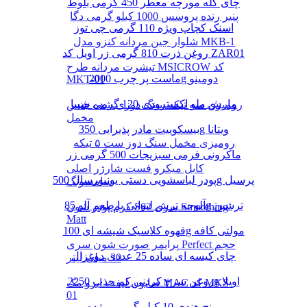
چای کله مورچه معطر 450 گرمی بلوط
پنیر رنده پروسس 1000 کیلو گرمی دگا
اسنک کچاپ ویژه 110 گرمی چی توز
شلوار جین مردانه کنزو مدل MKB-1
روغن ذرت 810 گرمی زر اویل کد ZAR01
تیشرت مردانه طرح MSICROW کد
ماست پر چرب 2000g دومینو
MKT-01
مارش ملو اکسترودی 120 گرمی شیبا
رومیزی سه تیکه سنگ دوزی شده جنس
مخمل
بیسکوییت مادر پذیرایی 350g ویتانا
رومیزی مخمل سنگ دوز ست ۵ تیکه
ماکرونی فرمی سبزیجات 500 گرمی زر
کابل میکرو فست شارژر اصلی
پودر لباسشویی دستی یونیورسال 500g پرسیل
سامسونگ
آلوچه ترش لیوانی با طعم آلو 85g ترشین
کرم پودر شون S02 سری Smoothing
Matt
قهوه کلاسیک شیشه ای 100g مولتی کافه
پرایمر صورت شون سری Perfect حجم
چای کیسه ای ساده 25 عددی دوغزال
30 میلی لیتر
روغن سرخ کردنی کم جذب 2250g اویلا
صابون لیفت ابرو مک MAC کد MKS-
01
برنج هندی 10 کیلو گرمی مژده