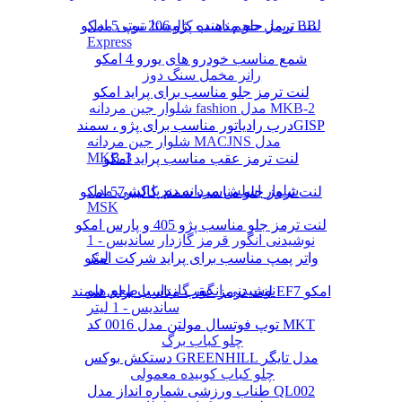
لنت ترمز جلو مناسب پژو 206 تیپ 5 امکو
ریمل حجم دهنده کالیستا بیوتی مدل BB
Express
شمع مناسب خودرو های یورو 4 امکو
رانر مخمل سنگ دوز
لنت ترمز جلو مناسب برای پراید امکو
شلوار جین مردانه fashion مدل MKB-2
درب رادیاتور مناسب برای پژو ، سمندGISP
شلوار جین مردانه MACJNS مدل
MKB-3
لنت ترمز عقب مناسب پراید امکو
شلوار اسلش مردانه دم پا کشی مدل
لنت ترمز جلو مناسب سمند کالیبر57 امکو
MSK
لنت ترمز جلو مناسب پژو 405 و پارس امکو
نوشیدنی انگور قرمز گازدار ساندیس - 1
لیتر
واتر پمپ مناسب برای پراید شرکت امکو
نوشیدنی انگور گازدار با طعم هلو
لنت ترمز عقب مناسب برای سمند EF7 امکو
ساندیس - 1 لیتر
توپ فوتسال مولتن مدل 0016 کد MKT
چلو کباب برگ
دستکش بوکس GREENHILL مدل تایگر
چلو کباب کوبیده معمولی
طناب ورزشی شماره انداز مدل QL002