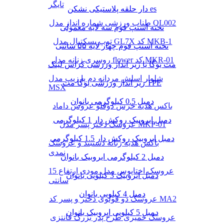
تایگر
دار حلقه پلاستیکی نشکن es
طناب ورزشی شماره انداز مدل QL002
تخته استپ فوم سه لایه معمولی
توپ بسکتبال مدل GL7X کد MKB-1
تخته استپ فوم چهار لایه ۵۵ سانتی
روسری زنانه مدل flower کد MKR-01
مت یوگا یا زیر انداز ورزشی کراس لینک
شلوار اسلش مردانه دم پا زیپ مدل
زیر انداز ورزشی یوگا مت TPE
MSX
دمبل 0.5 کیلوگرمی بانوان
باکس هدیه خرس دوقلو عروس داماد
دمبل ایروبیک روکش‌ دار 1 کیلوگرمی
عروسک دختر پسر مدل MKP-01
دمبل ایروبیک روکش‌ دار 1.5 کیلوگرمی
باکس هدیه زنانه دستبند و عروسک
نمدی
دمبل 2 کیلوگرمی ایروبیک بانوان
عروسک اختاپوس مدل مودی ارتفاع 15
دمبل ایروبیک 3 کیلویی بانوان
سانتی
دمبل 4 کیلویی بانوان
عروسک دو قولوی دختر و پسر کد MA2
دمبل 5 کیلویی ایروبیک بانوان
عروسک خمیری طرح پدر بزرگ فانتزی