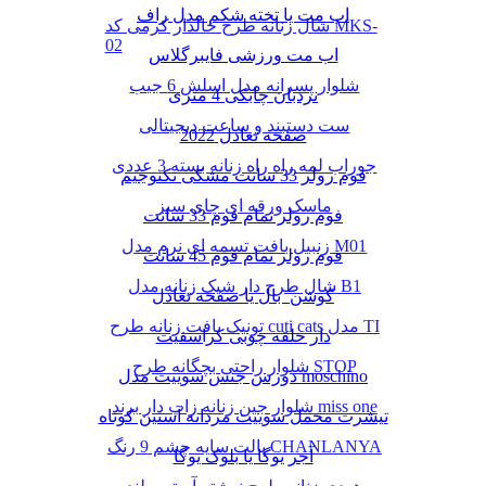
اب مت یا تخته شکم مدل راف
شال زنانه طرح خالدار کرمی کد MKS-
02
اب مت ورزشی فایبرگلاس
شلوار پسرانه مدل اسلش 6 جیب
نردبان چابکی 4 متری
ست دستبند و ساعت دیجیتالی
صفحه تعادل 2022
جوراب لمه راه راه زنانه بسته 3 عددی
فوم رولر 33 سانت مشکی تکنوجیم
ماسک ورقه ای چای سبز
فوم رولر تمام فوم 33 سانت
زنبیل بافت تسمه ای نرم مدل M01
فوم رولر تمام فوم 45 سانت
شال طرح دار شیک زنانه مدل B1
کوشن بال یا صفحه تعادل
تونیک بافت زنانه طرح cuti cats مدل TI
دار حلقه چوبی کراسفیت
شلوار راحتی بچگانه طرح STOP
دورس جنس سوییت مدل moschino
شلوار جین زنانه زاپ دار برند miss one
تیشرت مخمل سوییت مردانه آستین کوتاه
پالت سایه چشم 9 رنگ CHANLANYA
آجر یوگا یا بلوک یوگا