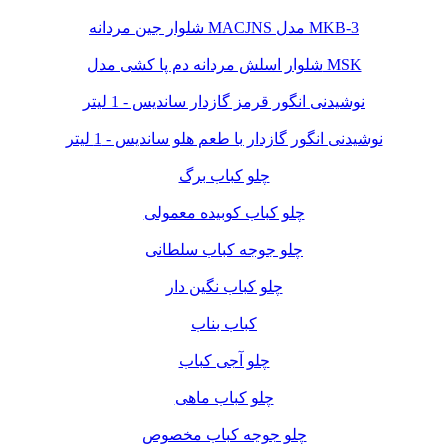
شلوار جین مردانه MACJNS مدل MKB-3
شلوار اسلش مردانه دم پا کشی مدل MSK
نوشیدنی انگور قرمز گازدار ساندیس - 1 لیتر
نوشیدنی انگور گازدار با طعم هلو ساندیس - 1 لیتر
چلو کباب برگ
چلو کباب کوبیده معمولی
چلو جوجه کباب سلطانی
چلو کباب نگین دار
کباب بناب
چلو آجی کباب
چلو کباب ماهی
چلو جوجه کباب مخصوص