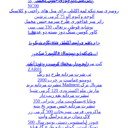
رانر میز غذا خوری جنس مخمل
رشته آشی ویژه 500 گرمی انسی کد
NC00
رومیزی سه تیکه لمه اکلیلی برای مبل های راحتی و کلاسیک
آلوچه وکیوم آلو 75 گرمی ترشین
رانر میز غذاخوری طرح سرمه جنس مخمل
نوشابه قوطی پرتغالی 330 سی سی
کاور کوسن سنگ دوز بسته دو عددی
فانتا
رومیزی لمه اکلیلی سه تیکه شیک
چای کله مورچه معطر 450 گرمی بلوط
دمکنی و دستمال قابلمه 5 تیکه
اسنک کچاپ ویژه 110 گرمی چی توز
کت مردانه مدل مخمل سوییت بدون آستر
روغن ذرت 810 گرمی زر اویل کد
ZAR01
تی شرت مردانه طرح دو رنگ
ماست پر چرب 2000g دومینو
تیشرت مردانه برند Madmext متریال ترک
مارش ملو اکسترودی 120 گرمی شیبا
تیشرت مردانه یقه زیپ دار
بیسکوییت مادر پذیرایی 350g ویتانا
تیشرت مردانه جنس سوپر نخ پنبه
ماکرونی فرمی سبزیجات 500 گرمی زر
لاک دندان برند دیزلینگ وایت
پودر لباسشویی دستی یونیورسال 500g
تونیک آستین کوتاه زنانه طرح گارفیلد
پرسیل