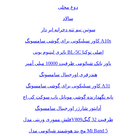
دوغ محلی
سالاد
سوتین نیم تنه دخرانه ابر دار
کاور سیلیکونی برای گوشی سامسونگ A10s
باتری لیتیوم یونی BL-5C اصلی نوکیا
پاور بانک شیائومی ظرفیت 10000 میلی آمپر
هندزفری اورجینال سامسونگ
کاور سیلیکونی برای گوشی سامسونگ A31
پایه نگهدارنده گوشی موبایل پاپ سوکت کی اچ
آداپتور شارژر اورجینال سامسونگ
فلش مموری وریتی مدلV809ظرفیت 32 گیگ
مچ بند هوشمند شیائومی مدل Mi Band 5