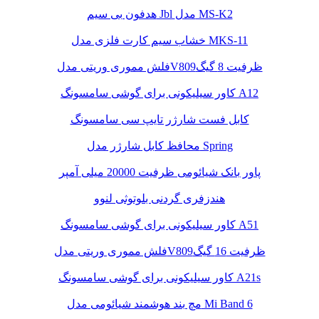
هدفون بی سیم Jbl مدل MS-K2
خشاب سیم کارت فلزی مدل MKS-11
فلش مموری وریتی مدلV809ظرفیت 8 گیگ
کاور سیلیکونی برای گوشی سامسونگ A12
کابل فست شارژر تایپ سی سامسونگ
محافظ کابل شارژر مدل Spring
پاور بانک شیائومی ظرفیت 20000 میلی آمپر
هندزفری گردنی بلوتوثی لنوو
کاور سیلیکونی برای گوشی سامسونگ A51
فلش مموری وریتی مدلV809ظرفیت 16 گیگ
کاور سیلیکونی برای گوشی سامسونگ A21s
مچ بند هوشمند شیائومی مدل Mi Band 6