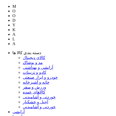
M
O
O
D
Y
K
A
L
A
دسته بندی کالا ها
کالای دیجیتال
مد و پوشاک
آرایشی و بهداشتی
کادو و تزیینات
خودرو و ابزار صنعتی
خانه و آشپزخانه
ورزش و سفر
کالاهای عمده
خوردنی و آشامیدنی
آجیل و خشکبار
خوردنی و آشامیدنی
آرایشی