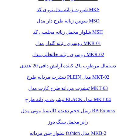
شورت زنانه مدل توری کد MKS
سوتین زنانه طرح دار مدل MSO
شلوار مخمل زنانه مجلسی کد MSH
روسری زنانه گلدار مدل MKR-01
روسری زنانه خالخالی مدل MKR-02
دستمال مرطوب پاک کننده آرایش دافی 20 عددی
تیشرت مردانه طرح PLEIN مدل MKT-02
تیشرت مردانه طرح کارت مدل MKT-03
تیشرت مردانه طرح BLACK مدل MKT-04
ریمل حجم دهنده کالیستا بیوتی مدل BB Express
رانر مخمل سنگ دوز
شلوار جین مردانه fashion مدل MKB-2