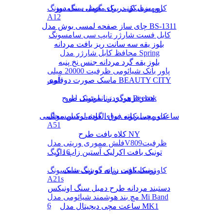
رومیزی یک در یک مخمل سنگ دوز
کاور سیلیکونی برای گوشی سامسونگ
A12
چای ساز صفحه لمسی بوش مدل BS-1311
کابل فست شارژر تایپ سی سامسونگ
بلوز یقه سه سانت ریز بافت مردانه
محافظ کابل شارژر مدل Spring
بلوز یقه گرد مردانه جنس نخ پنبه
پاور بانک شیائومی ظرفیت 20000 میلی
ماسک صورت دوقلوی BEAUTY CITY
آمپر
هودی زنانه شیک طرح Reebok
هندزفری گردنی بلوتوثی لنوو
کاور سیلیکونی برای گوشی سامسونگ
ساعت مچی زنانه فوق العاده لوکس مجلسی
A51
کلاه بافت طرح NY
فلش مموری وریتی مدلV809ظرفیت
16 گیگ
تونیک بافت اکرلیک آستین زاپ دار
تونیک بافت زنانه دو رنگ شیک
کاور سیلیکونی برای گوشی سامسونگ
A21s
دستبند مردانه طرح دمبل سنگ اونیکس
مچ بند هوشمند شیائومی مدل Mi Band
6
ساعت مچی دیجیتال مدل MK1