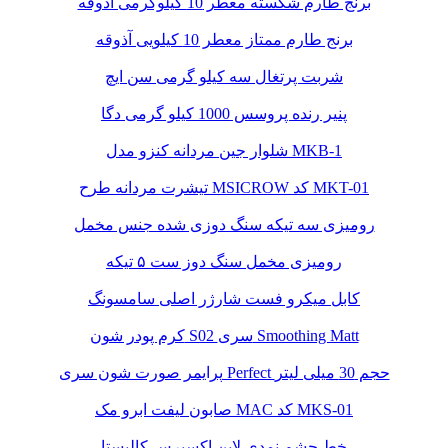
برنج طارم شکسته معطر 10 کیلوگرمی آذوقه
برنج طارم ممتاز معطر 10 کیلویی آذوقه
شربت پرتغال سه کیلو گرمی سن ایچ
پنیر رنده پروسس 1000 کیلو گرمی دگا
شلوار جین مردانه کنزو مدل MKB-1
تیشرت مردانه طرح MSICROW کد MKT-01
رومیزی سه تیکه سنگ دوزی شده جنس مخمل
رومیزی مخمل سنگ دوز ست ۵ تیکه
کابل میکرو فست شارژر اصلی سامسونگ
کرم پودر شون S02 سری Smoothing Matt
پرایمر صورت شون سری Perfect حجم 30 میلی لیتر
صابون لیفت ابرو مک MAC کد MKS-01
خط چشم نمدی لاین اکسپرس کالیستا