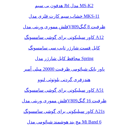
هدفون بی سیم Jbl مدل MS-K2
خشاب سیم کارت فلزی مدل MKS-11
فلش مموری وریتی مدلV809ظرفیت 8 گیگ
کاور سیلیکونی برای گوشی سامسونگ A12
کابل فست شارژر تایپ سی سامسونگ
محافظ کابل شارژر مدل Spring
پاور بانک شیائومی ظرفیت 20000 میلی آمپر
هندزفری گردنی بلوتوثی لنوو
کاور سیلیکونی برای گوشی سامسونگ A51
فلش مموری وریتی مدلV809ظرفیت 16 گیگ
کاور سیلیکونی برای گوشی سامسونگ A21s
مچ بند هوشمند شیائومی مدل Mi Band 6