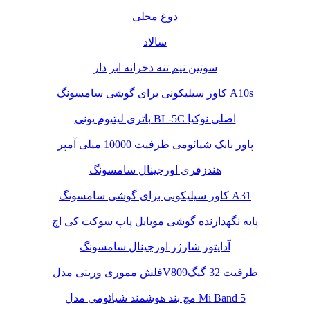
دوغ محلی
سالاد
سوتین نیم تنه دخرانه ابر دار
کاور سیلیکونی برای گوشی سامسونگ A10s
باتری لیتیوم یونی BL-5C اصلی نوکیا
پاور بانک شیائومی ظرفیت 10000 میلی آمپر
هندزفری اورجینال سامسونگ
کاور سیلیکونی برای گوشی سامسونگ A31
پایه نگهدارنده گوشی موبایل پاپ سوکت کی اچ
آداپتور شارژر اورجینال سامسونگ
فلش مموری وریتی مدلV809ظرفیت 32 گیگ
مچ بند هوشمند شیائومی مدل Mi Band 5