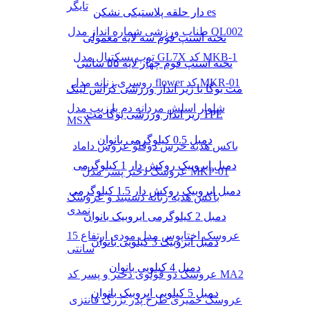
تایگر
دار حلقه پلاستیکی نشکن es
طناب ورزشی شماره انداز مدل QL002
تخته استپ فوم سه لایه معمولی
توپ بسکتبال مدل GL7X کد MKB-1
تخته استپ فوم چهار لایه ۵۵ سانتی
روسری زنانه مدل flower کد MKR-01
مت یوگا یا زیر انداز ورزشی کراس لینک
شلوار اسلش مردانه دم پا زیپ مدل
زیر انداز ورزشی یوگا مت TPE
MSX
دمبل 0.5 کیلوگرمی بانوان
باکس هدیه خرس دوقلو عروس داماد
دمبل ایروبیک روکش‌ دار 1 کیلوگرمی
عروسک دختر پسر مدل MKP-01
دمبل ایروبیک روکش‌ دار 1.5 کیلوگرمی
باکس هدیه زنانه دستبند و عروسک
نمدی
دمبل 2 کیلوگرمی ایروبیک بانوان
عروسک اختاپوس مدل مودی ارتفاع 15
دمبل ایروبیک 3 کیلویی بانوان
سانتی
دمبل 4 کیلویی بانوان
عروسک دو قولوی دختر و پسر کد MA2
دمبل 5 کیلویی ایروبیک بانوان
عروسک خمیری طرح پدر بزرگ فانتزی