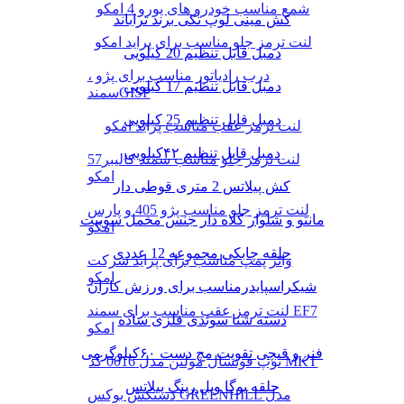
شمع مناسب خودرو های یورو 4 امکو
کش مینی لوپ تکی برند تراباند
لنت ترمز جلو مناسب برای پراید امکو
دمبل قابل تنظیم 20 کیلویی
درب رادیاتور مناسب برای پژو ،
دمبل قابل تنظیم 17 کیلویی
سمندGISP
دمبل قابل تنظیم 25 کیلویی
لنت ترمز عقب مناسب پراید امکو
دمبل قابل تنظیم ۴۲کیلویی
لنت ترمز جلو مناسب سمند کالیبر57
امکو
کش پیلاتس 2 متری قوطی دار
لنت ترمز جلو مناسب پژو 405 و پارس
مانتو و شلوار کلاه دار جنس مخمل سوییت
امکو
حلقه چابکی مجموعه 12 عددی
واتر پمپ مناسب برای پراید شرکت
امکو
شیکراسپایدرمناسب برای ورزش کاران
لنت ترمز عقب مناسب برای سمند EF7
دسته شنا سوئدی فلزی ساده
امکو
فنر و قیچی تقویت مچ دست ۶۰کیلوگرمی
توپ فوتسال مولتن مدل 0016 کد MKT
حلقه یوگا ویل رینگ پیلاتس
دستکش بوکس GREENHILL مدل