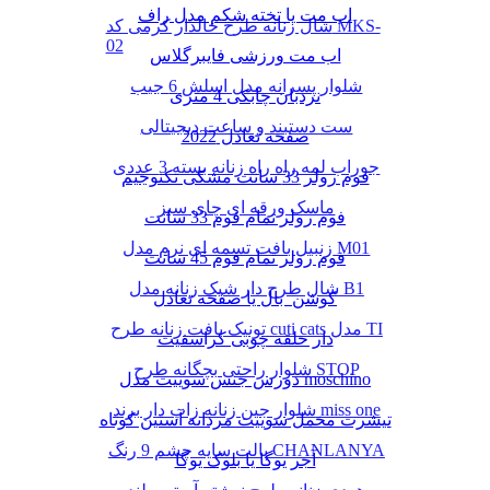
اب مت یا تخته شکم مدل راف
شال زنانه طرح خالدار کرمی کد MKS-
02
اب مت ورزشی فایبرگلاس
شلوار پسرانه مدل اسلش 6 جیب
نردبان چابکی 4 متری
ست دستبند و ساعت دیجیتالی
صفحه تعادل 2022
جوراب لمه راه راه زنانه بسته 3 عددی
فوم رولر 33 سانت مشکی تکنوجیم
ماسک ورقه ای چای سبز
فوم رولر تمام فوم 33 سانت
زنبیل بافت تسمه ای نرم مدل M01
فوم رولر تمام فوم 45 سانت
شال طرح دار شیک زنانه مدل B1
کوشن بال یا صفحه تعادل
تونیک بافت زنانه طرح cuti cats مدل TI
دار حلقه چوبی کراسفیت
شلوار راحتی بچگانه طرح STOP
دورس جنس سوییت مدل moschino
شلوار جین زنانه زاپ دار برند miss one
تیشرت مخمل سوییت مردانه آستین کوتاه
پالت سایه چشم 9 رنگ CHANLANYA
آجر یوگا یا بلوک یوگا