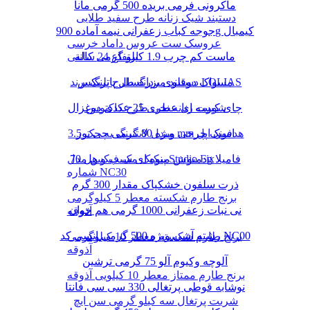
ماکرونی فرمی بریده 500 گرمی مانا
دستبند شیک زنانه طرح سفید طلایی
جوجه کباب زعفرانی نیمه آماده 900g کیمبال
عروسک ست عروس داماد خرسی
ماست کم چرب 1.9 کیلو گرمی کاله
ارتفاع 24 سانتی
دستبند مردانه طرح پلنگ برند LOLIAS
مسواک دوقلوی بزرگسال پاتریکس
چای کیسه ای عطری 25 عددی دوغزال
شورت زنانه نخی طرح کاکتوس
مبدل لایتنینگ به جک 3.5 mm هدفون اپل
اسنک چرخی ویژه 80 گرمی چی توز
دمنوش میوه ای سیب و هل 70g فامیلا
پنکیک مک فیکس مدل Studio Fix
شماره NC30
ذرت سلفون خشکپاک مقدار 300 گرم
برنج طارم شکسته معطر 5 کیلوگرمی
نی نبات زعفرانی 1000 گرمی هم خوان
آذوقه
رشته آشی ویژه 500 گرمی انسی کد NC00
برنج طارم شکسته معطر 10 کیلوگرمی
آذوقه
آلوچه وکیوم آلو 75 گرمی ترشین
برنج طارم ممتاز معطر 10 کیلویی آذوقه
نوشابه قوطی پرتغالی 330 سی سی فانتا
شربت پرتغال سه کیلو گرمی سن ایچ