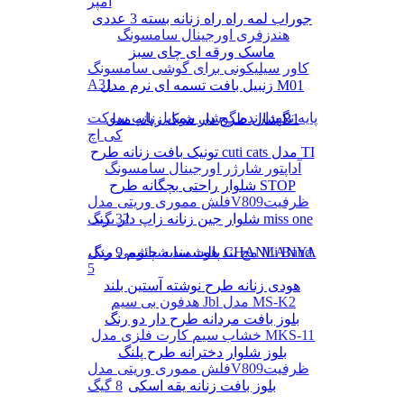
آمپر
جوراب لمه راه راه زنانه بسته 3 عددی
هندزفری اورجینال سامسونگ
ماسک ورقه ای چای سبز
کاور سیلیکونی برای گوشی سامسونگ
A31
زنبیل بافت تسمه ای نرم مدل M01
پایه نگهدارنده گوشی موبایل پاپ سوکت
شال طرح دار شیک زنانه مدل B1
کی اچ
تونیک بافت زنانه طرح cuti cats مدل TI
آداپتور شارژر اورجینال سامسونگ
شلوار راحتی بچگانه طرح STOP
فلش مموری وریتی مدلV809ظرفیت
شلوار جین زنانه زاپ دار برند miss one
32 گیگ
پالت سایه چشم 9 رنگ CHANLANYA
مچ بند هوشمند شیائومی مدل Mi Band
5
هودی زنانه طرح نوشته آستین بلند
هدفون بی سیم Jbl مدل MS-K2
بلوز بافت مردانه طرح دار دو رنگ
خشاب سیم کارت فلزی مدل MKS-11
بلوز شلوار دخترانه طرح پلنگ
فلش مموری وریتی مدلV809ظرفیت
بلوز بافت زنانه یقه اسکی
8 گیگ