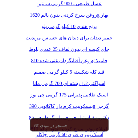
عسل طبیعی - 900 گرمی سانتین
روغن سرخ کردنی بدون پالم 1620g بهار
برنج هندی 10 کیلو گرمی پلو
خمیر دندان برای دندان های حساس مریدنت
چای کیسه ای بدون لفاف 25 عددی بلوط
روغن آفتابگردان غنی شده 810g فامیلا
قند کله شکسته 5 کیلو گرمی صمیم
اسپاگتی 1.2 رشته ای 700 گرمی مانا
اسنک طلایی پذیرایی 175 گرمی چی توز
بیسکوییت کرم دار کاکائویی 390g گرجی
پاستیل حروف با رنگ طبیعی 85g دکتربن
روغن سرخ کردنی بدون پالم 810g اویلا
اسنک پنیری فنری 60 گرمی چاکلز