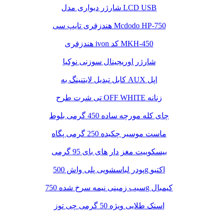
شارژر دیواری مدل LCD USB
هندزفری تایپ سی Mcdodo HP-750
هندزفری ivon کد MKH-450
شارژر اوریجینال سوزنی نوکیا
کابل تبدیل لایتنینگ به AUX اپل
تی شرت طرح OFF WHITE زنانه
چای کله مورچه ساده 450 گرمی بلوط
ماست موسیر چکیده 250 گرمی پگاه
بیسکوییت مغز دار های بای 95 گرمی
پودر لباسشویی پلی واش 500g اکتیو
سیب زمینی نیمه سرخ شده 750g کیمبال
اسنک طلایی ویژه 50 گرمی چی توز