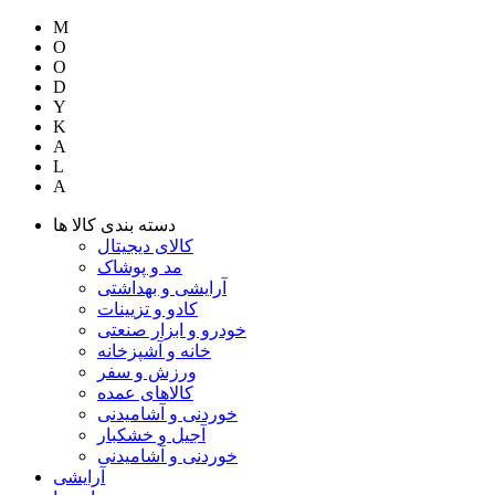
M
O
O
D
Y
K
A
L
A
دسته بندی کالا ها
کالای دیجیتال
مد و پوشاک
آرایشی و بهداشتی
کادو و تزیینات
خودرو و ابزار صنعتی
خانه و آشپزخانه
ورزش و سفر
کالاهای عمده
خوردنی و آشامیدنی
آجیل و خشکبار
خوردنی و آشامیدنی
آرایشی