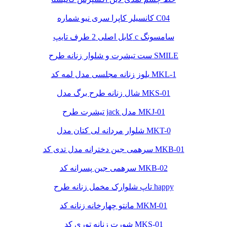
کانسیلر کاپرا سری نیو شماره C04
کابل اصلی 2 طرف تایپ c سامسونگ
ست تیشرت و شلوار زنانه طرح SMILE
بلوز زنانه مجلسی مدل لمه کد MKL-1
شال زنانه طرح برگ مدل MKS-01
تیشرت طرح jack مدل MKJ-01
شلوار مردانه لی کتان مدل MKT-0
سرهمی جین دخترانه مدل تدی کد MKB-01
سرهمی جین پسرانه کد MKB-02
تاپ شلوارک مخمل زنانه طرح happy
مانتو چهارخانه زنانه کد MKM-01
شورت زنانه توری کد MKS-01