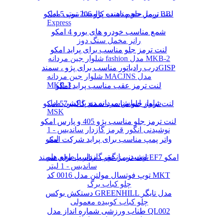
لنت ترمز جلو مناسب پژو 206 تیپ 5 امکو
ریمل حجم دهنده کالیستا بیوتی مدل BB
Express
شمع مناسب خودرو های یورو 4 امکو
رانر مخمل سنگ دوز
لنت ترمز جلو مناسب برای پراید امکو
شلوار جین مردانه fashion مدل MKB-2
درب رادیاتور مناسب برای پژو ، سمندGISP
شلوار جین مردانه MACJNS مدل
MKB-3
لنت ترمز عقب مناسب پراید امکو
شلوار اسلش مردانه دم پا کشی مدل
لنت ترمز جلو مناسب سمند کالیبر57 امکو
MSK
لنت ترمز جلو مناسب پژو 405 و پارس امکو
نوشیدنی انگور قرمز گازدار ساندیس - 1
لیتر
واتر پمپ مناسب برای پراید شرکت امکو
نوشیدنی انگور گازدار با طعم هلو
لنت ترمز عقب مناسب برای سمند EF7 امکو
ساندیس - 1 لیتر
توپ فوتسال مولتن مدل 0016 کد MKT
چلو کباب برگ
دستکش بوکس GREENHILL مدل تایگر
چلو کباب کوبیده معمولی
طناب ورزشی شماره انداز مدل QL002