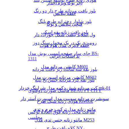
هودی زنانه طرح نوشته آستین بلند
آجر یوگا ویژه آجدار
بلوز بافت مردانه طرح دار دو رنگ
حلقه پیلاتس
بلوز شلوار دخترانه طرح پلنگ
قیچی پیلاتس و یوگا
بلوز بافت زنانه یقه اسکی
ول اسلاید بیضی شکل جوراب دار
رومیزی یک در یک مخمل سنگ دوز
حلقه لاغری مدل هولا هوپ
چای ساز صفحه لمسی بوش مدل BS-
پد اسکات ایرانی
1311
کاپشن مردانه مدل M601
بلوز یقه سه سانت ریز بافت مردانه
کاپشن مردانه اسپورت مدل M602
بلوز یقه گرد مردانه جنس نخ پنبه
کت مردانه شش دکمه مدل شرلینگ خزدار mk-01
ماسک صورت دوقلوی BEAUTY CITY
سویشرت مردانه سوییت مدل اسپورت آستر دار
هودی زنانه شیک طرح Reebok
مانتو زنانه مدل ترکیب چرم و تدی
ساعت مچی زنانه فوق العاده لوکس
مجلسی
مانتو زنانه جنس تدی مدل M253
کلاه بافت طرح NY