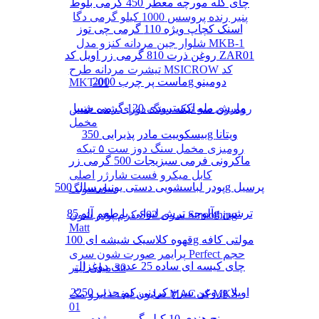
چای کله مورچه معطر 450 گرمی بلوط
پنیر رنده پروسس 1000 کیلو گرمی دگا
اسنک کچاپ ویژه 110 گرمی چی توز
شلوار جین مردانه کنزو مدل MKB-1
روغن ذرت 810 گرمی زر اویل کد ZAR01
تیشرت مردانه طرح MSICROW کد
ماست پر چرب 2000g دومینو
MKT-01
مارش ملو اکسترودی 120 گرمی شیبا
رومیزی سه تیکه سنگ دوزی شده جنس
مخمل
بیسکوییت مادر پذیرایی 350g ویتانا
رومیزی مخمل سنگ دوز ست ۵ تیکه
ماکرونی فرمی سبزیجات 500 گرمی زر
کابل میکرو فست شارژر اصلی
پودر لباسشویی دستی یونیورسال 500g پرسیل
سامسونگ
آلوچه ترش لیوانی با طعم آلو 85g ترشین
کرم پودر شون S02 سری Smoothing
Matt
قهوه کلاسیک شیشه ای 100g مولتی کافه
پرایمر صورت شون سری Perfect حجم
چای کیسه ای ساده 25 عددی دوغزال
30 میلی لیتر
روغن سرخ کردنی کم جذب 2250g اویلا
صابون لیفت ابرو مک MAC کد MKS-
01
برنج هندی 10 کیلو گرمی مژده