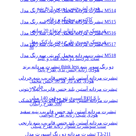
هودی لش جنس دورس 3 نخ پنبه
تیشرت مردانه مخمل کبریتی سه رنگ مدل M514
کاکتوس سخنگو و رقاص
تیشرت مردانه مخمل کبریتی سه رنگ مدل M515
عروسک خرس ولنتاین ارتفاع 20 سانتی
تیشرت مردانه مخمل کبریتی سه رنگ مدل M516
عروسک خمیری طرح دختر بادکنک مدل
تیشرت مردانه مخمل کبریتی سه رنگ مدل M517
M
تیشرت مردانه مخمل کبریتی سه رنگ مدل M518
ست گردنبند دو تیکه قلب و کلید
تیشرت مردانه برند think less دو رنگ سوپر پنبه
هودی زنانه جنس تدی طرح پاندا
تیشرت مردانه آستین بلند جنس فانریپ پنبه خردلی
هودی کلاه دار قد 90 جنس مخمل
خارجی
تیشرت مردانه آستین بلند جنس فانریپ پنبه زیتونی
اسپری تتو موقت 140 میلی ROLS با
تیشرت مردانه آستین بلند جنس فانریپ پنبه مشکی
300 طرح رایگان
تیشرت مردانه آستین بلند جنس فانریپ پنبه سفید
هودی شیک زنانه طرح غواصی
تیشرت مردانه آستین بلند جنس فانریپ پنبه نارنجی
ست سویشرت شلوار زنانه طرح میکی
تیشرت مردانه دو رنگ اسپورت مدل T3-211