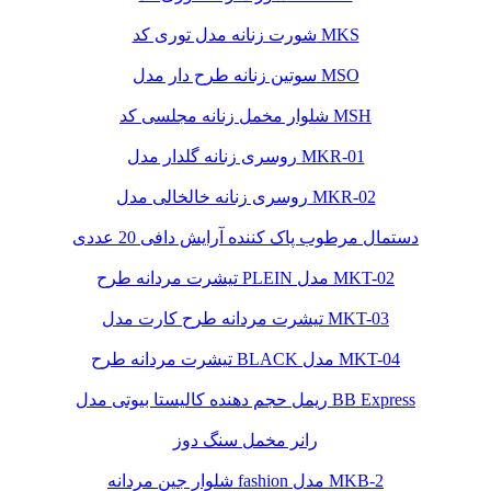
شورت زنانه مدل توری کد MKS
سوتین زنانه طرح دار مدل MSO
شلوار مخمل زنانه مجلسی کد MSH
روسری زنانه گلدار مدل MKR-01
روسری زنانه خالخالی مدل MKR-02
دستمال مرطوب پاک کننده آرایش دافی 20 عددی
تیشرت مردانه طرح PLEIN مدل MKT-02
تیشرت مردانه طرح کارت مدل MKT-03
تیشرت مردانه طرح BLACK مدل MKT-04
ریمل حجم دهنده کالیستا بیوتی مدل BB Express
رانر مخمل سنگ دوز
شلوار جین مردانه fashion مدل MKB-2