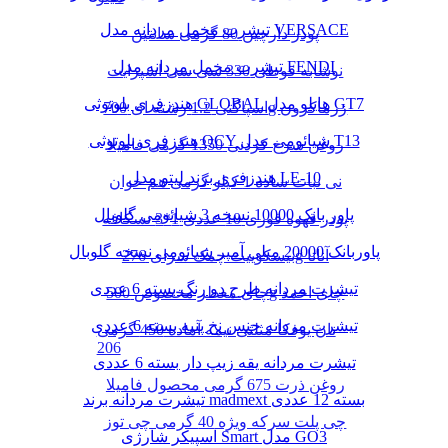
تیشرت مخمل مردانه مدل VERSACE
پودر دارچین 80 گرمی سانتین
تیشرت مخمل مردانه مدل FENDI
نوشابه قوطی 330 سی سی اسپرایت
هندزفری بلوتوثی GLOBAL هایلو مدل GT7
اسپاگتی 1.2 رشته ای 700g زرماکرون
هندزفری بلوتوثی QCY شیائومی مدل T13
روغن سرخ کردنی 1350 گرمی فامیلا
هندزفری برند لیتو مدل LE-10
نی نبات ساده 1 کیلو گرمی هم خوان
پاور بانک 10000 نسخه 3 شیائومی گلوبال
پودر قهوه فوری 10 عددی 1*3 نسکافه
پاوربانک 20000 میلی آمپر شیائومی نسخه گلوبال
بیسکوییت چمک سرای 276g آناتا
تیشرت مردانه طرح دو رنگ بسته 6 عددی
چای معطر مخصوص 500g چای احمد
تیشرت مردانه جنس نخ پنبه بسته 6 عددی
نان یوفکا مثلثی نیمه آماده 450 گرمی
206
تیشرت مردانه یقه زیپ دار بسته 6 عددی
روغن ذرت 675 گرمی محصول فامیلا
تیشرت مردانه برند madmext بسته 12 عددی
چی پلت سرکه ویژه 40 گرمی چی توز
اسپیکر شارژی Smart مدل GO3