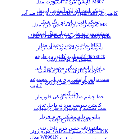
کاپشن مردانه اسپورت مدل M607
تونیک بافت اکرلیک آستین زاپ دار
کاپشن مردانه اسپورت مات مدل دو رنگ ضد آب
تونیک بافت زنانه دو رنگ شیک
سویشرت مردانه جنس چرم مدل M8
دستبند مردانه طرح دمبل سنگ اونیکس
مانتو زنانه سوییت چهار دکمه قد 80 سانت
ساعت مچی دیجیتال مدل MK1
سویشرت مردانه سوییت آستردار
کانسیلر و کانتور دو طرفه duo stick
کلیپس مو کوچک رنگی
براش آرایشی پلنگی مجموعه 5 تایی
گیره مو فلزی نگین دار مجلسی
ست براش آرایشی پری دریایی مجموعه
سنجاق تقتقی طرح رزین
7 تایی
چل گیس
خط چشم ضد آب ماژیکی فلورمار
کاپشن سوییت مردانه داخل تدی
ست دستبند و گوشواره طرح بینهایت
پالتو مردانه مشکی چرم خزدار
کلاه بافت طرح چشم
مانتو زنانه جنس چرم داخل تدی
مودم روتر +ADSL2 بی سیم TP-LINK
مدل W8961N