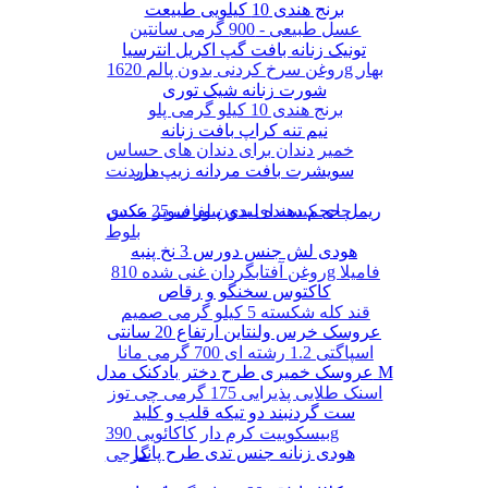
برنج هندی 10 کیلویی طبیعت
عسل طبیعی - 900 گرمی سانتین
تونیک زنانه بافت گپ اکریل انترسیا
روغن سرخ کردنی بدون پالم 1620g بهار
شورت زنانه شیک توری
برنج هندی 10 کیلو گرمی پلو
نیم تنه کراپ بافت زنانه
خمیر دندان برای دندان های حساس
سویشرت بافت مردانه زیپ دار
مریدنت
ریمل حجم دهنده لیدی پیور سوپر مکس
چای کیسه ای بدون لفاف 25 عددی
بلوط
هودی لش جنس دورس 3 نخ پنبه
روغن آفتابگردان غنی شده 810g فامیلا
کاکتوس سخنگو و رقاص
قند کله شکسته 5 کیلو گرمی صمیم
عروسک خرس ولنتاین ارتفاع 20 سانتی
اسپاگتی 1.2 رشته ای 700 گرمی مانا
عروسک خمیری طرح دختر بادکنک مدل M
اسنک طلایی پذیرایی 175 گرمی چی توز
ست گردنبند دو تیکه قلب و کلید
بیسکوییت کرم دار کاکائویی 390g
هودی زنانه جنس تدی طرح پاندا
گرجی