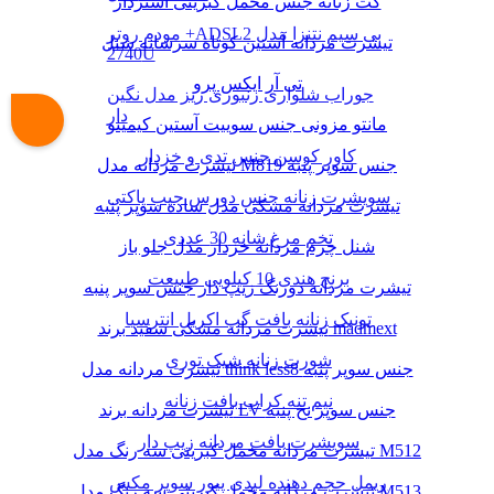
کت زنانه جنس مخمل کبریتی آستردار
مودم روتر +ADSL2 بی سیم نتنزا مدل
تیشرت مردانه آستین کوتاه سرشانه شنل
2740U
تی آر ایکس پرو
جوراب شلواری زنبوری ریز مدل نگین
دار
مانتو مزونی جنس سوییت آستین کیمینو
کاور کوسن جنس تدی و خزدار
تیشرت مردانه مدل M819 جنس سوپر پنبه
سویشرت زنانه جنس دورس جیب پاکتی
تیشرت مردانه مشکی مدل ساده سوپر پنبه
تخم مرغ شانه 30 عددی
شنل چرم مردانه خزدار مدل جلو باز
برنج هندی 10 کیلویی طبیعت
تیشرت مردانه دورنگ زیپ دار جنس سوپر پنبه
تونیک زنانه بافت گپ اکریل انترسیا
تیشرت مردانه مشکی سفید برند madmext
شورت زنانه شیک توری
تیشرت مردانه مدل think less8 جنس سوپر پنبه
نیم تنه کراپ بافت زنانه
تیشرت مردانه برند LV جنس سوپر نخ پنبه
سویشرت بافت مردانه زیپ دار
تیشرت مردانه مخمل کبریتی سه رنگ مدل M512
ریمل حجم دهنده لیدی پیور سوپر مکس
تیشرت مردانه مخمل کبریتی سه رنگ مدل M513