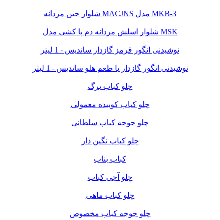
شلوار جین مردانه MACJNS مدل MKB-3
شلوار اسلش مردانه دم پا کشی مدل MSK
نوشیدنی انگور قرمز گازدار ساندیس - 1 لیتر
نوشیدنی انگور گازدار با طعم هلو ساندیس - 1 لیتر
چلو کباب برگ
چلو کباب کوبیده معمولی
چلو جوجه کباب سلطانی
چلو کباب نگین دار
کباب بناب
چلو آجی کباب
چلو کباب ماهی
چلو جوجه کباب مخصوص