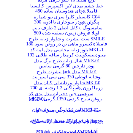
خط چشم نمدی لاین اکسپرس کالیستا
چای هندوستان ساده 450g فامیلا
کانسیلر کاپرا سری نیو شماره C04
پودر سوخاری با ادویه 300g پنگوئن
کابل اصلی 2 طرف تایپ c سامسونگ
روغن زیتون تصفیه شده 500g اویلا
ست تیشرت و شلوار زنانه طرح SMILE
کنسرو ماهی تن در روغن سویا 180g فامیلا
بلوز زنانه مجلسی مدل لمه کد MKL-1
بیسکوییت کرمدار ساقه طلایی 192g مینو
شال زنانه طرح برگ مدل MKS-01
پودر دارچین 80 گرمی سانتین
تیشرت طرح jack مدل MKJ-01
نوشابه قوطی 330 سی سی اسپرایت
شلوار مردانه لی کتان مدل MKT-0
اسپاگتی 1.2 رشته ای 700g زرماکرون
سرهمی جین دخترانه مدل تدی کد
روغن سرخ کردنی 1350 گرمی فامیلا
MKB-01
نی نبات ساده 1 کیلو گرمی هم خوان
سرهمی جین پسرانه کد MKB-02
پودر قهوه فوری 10 عددی 1*3 نسکافه
تاپ شلوارک مخمل زنانه طرح happy
بیسکوییت چمک سرای 276g آناتا
مانتو چهارخانه زنانه کد MKM-01