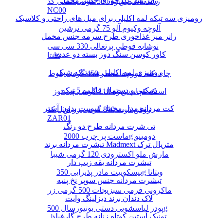
رانر میز غذا خوری جنس مخمل
رشته آشی ویژه 500 گرمی انسی کد
NC00
رومیزی سه تیکه لمه اکلیلی برای مبل های راحتی و کلاسیک
آلوچه وکیوم آلو 75 گرمی ترشین
رانر میز غذاخوری طرح سرمه جنس مخمل
نوشابه قوطی پرتغالی 330 سی سی
کاور کوسن سنگ دوز بسته دو عددی
فانتا
رومیزی لمه اکلیلی سه تیکه شیک
چای کله مورچه معطر 450 گرمی بلوط
دمکنی و دستمال قابلمه 5 تیکه
اسنک کچاپ ویژه 110 گرمی چی توز
کت مردانه مدل مخمل سوییت بدون آستر
روغن ذرت 810 گرمی زر اویل کد
ZAR01
تی شرت مردانه طرح دو رنگ
ماست پر چرب 2000g دومینو
تیشرت مردانه برند Madmext متریال ترک
مارش ملو اکسترودی 120 گرمی شیبا
تیشرت مردانه یقه زیپ دار
بیسکوییت مادر پذیرایی 350g ویتانا
تیشرت مردانه جنس سوپر نخ پنبه
ماکرونی فرمی سبزیجات 500 گرمی زر
لاک دندان برند دیزلینگ وایت
پودر لباسشویی دستی یونیورسال 500g
تونیک آستین کوتاه زنانه طرح گارفیلد
پرسیل