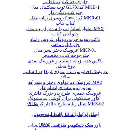
چلو جوجه کباب سلطانی
توپ بسکتبال مدل GL7X کد MKB-1
چلو کباب نگین دار
روسری زنانه مدل flower کد MKR-01
کباب بناب
شلوار اسلش مردانه دم پا زیپ مدل MSX
چلو آجی کباب
باکس هدیه خرس دوقلو عروس داماد
چلو کباب ماهی
عروسک دختر پسر مدل MKP-01
چلو جوجه کباب مخصوص
باکس هدیه زنانه دستبند و عروسک نمدی
دوغ محلی
عروسک اختاپوس مدل مودی ارتفاع 15 سانتی
سالاد
عروسک دو قولوی دختر و پسر کد MA2
سوتین نیم تنه دخرانه ابر دار
عروسک خمیری طرح پدر بزرگ فانتزی
کاور سیلیکونی برای گوشی سامسونگ
A10s
شال زنانه طرح خالدار کرمی کد MKS-02
باتری لیتیوم یونی BL-5C اصلی نوکیا
شلوار پسرانه مدل اسلش 6 جیب
پاور بانک شیائومی ظرفیت 10000 میلی
ست دستبند و ساعت دیجیتالی