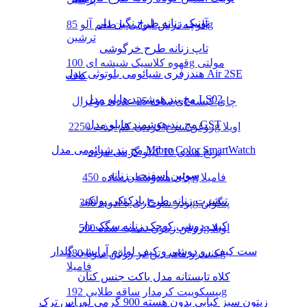
تونیک زنانه طرح نگین دار
آلوچه ترش لیوانی با طعم آلو 85g
ترشین
تاپ زنانه طرح خرگوشی
قهوه کلاسیک شیشه ای 100g مولتی
هندزفری شیائومی بلوتوثی مدل Air 2SE
کافه
مچ بند هوشمند هایلو مدل LS02
چای کیسه ای ساده 25 عددی دوغزال
مچ بند هوشمند هایلو مدل GST
روغن سرخ کردنی کم جذب 2250g اویلا
مچ بند شیائومی مدل Mibro Color SmartWatch
برنج هندی 10 کیلو گرمی مژده
سوتین اسفنجی زنانه
چای هندوستان ساده 450g فامیلا
تیشرت زنانه طرح بادکنکی پولکی
پودر سوخاری با ادویه 300g پنگوئن
کیف دوشی کوچک زنانه سگک دار
روغن زیتون تصفیه شده 500g اویلا
ست کیف رو دوشی و کیف لوازم آرایشی گلدار
کنسرو ماهی تن در روغن سویا 180g
فامیلا
کلاه تابستانه مدل باکت جنس کتان
بیسکوییت کرمدار ساقه طلایی 192g
زیتون سبز کبابی بدون هسته 900 گرمی لوراس ترک
مینو