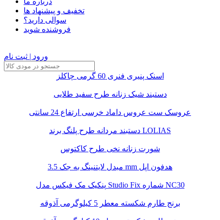
درباره ما
تخفیف و پیشنهاد ها
سوالی دارید؟
فروشنده شوید
ورود | ثبت نام
اسنک پنیری فنری 60 گرمی چاکلز
دستبند شیک زنانه طرح سفید طلایی
عروسک ست عروس داماد خرسی ارتفاع 24 سانتی
دستبند مردانه طرح پلنگ برند LOLIAS
شورت زنانه نخی طرح کاکتوس
مبدل لایتنینگ به جک 3.5 mm هدفون اپل
پنکیک مک فیکس مدل Studio Fix شماره NC30
برنج طارم شکسته معطر 5 کیلوگرمی آذوقه