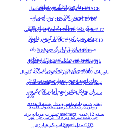
پودر دارچین 80 گرمی سانتین
تیشرت مخمل مردانه مدل VERSACE
نوشابه قوطی 330 سی سی اسپرایت
تیشرت مخمل مردانه مدل FENDI
اسپاگتی 1.2 رشته ای 700g زرماکرون
هندزفری بلوتوثی GLOBAL هایلو مدل GT7
روغن سرخ کردنی 1350 گرمی فامیلا
هندزفری بلوتوثی QCY شیائومی مدل T13
نی نبات ساده 1 کیلو گرمی هم خوان
هندزفری برند لیتو مدل LE-10
پودر قهوه فوری 10 عددی 1*3 نسکافه
پاور بانک 10000 نسخه 3 شیائومی گلوبال
بیسکوییت چمک سرای 276g آناتا
پاوربانک 20000 میلی آمپر شیائومی نسخه گلوبال
چای معطر مخصوص 500g چای احمد
تیشرت مردانه طرح دو رنگ بسته 6 عددی
نان یوفکا مثلثی نیمه آماده 450 گرمی
تیشرت مردانه جنس نخ پنبه بسته 6 عددی
206
تیشرت مردانه یقه زیپ دار بسته 6 عددی
روغن ذرت 675 گرمی محصول فامیلا
تیشرت مردانه برند madmext بسته 12 عددی
چی پلت سرکه ویژه 40 گرمی چی توز
اسپیکر شارژی Smart مدل GO3
کافه میکس 1*3بسته 12 عدد مولتی