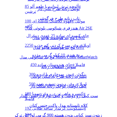
آلوچه ترش لیوانی با طعم آلو 85g
تونیک زنانه طرح نگین دار
ترشین
تاپ زنانه طرح خرگوشی
قهوه کلاسیک شیشه ای 100g مولتی
کافه
هندزفری شیائومی بلوتوثی مدل Air 2SE
چای کیسه ای ساده 25 عددی دوغزال
مچ بند هوشمند هایلو مدل LS02
روغن سرخ کردنی کم جذب 2250g اویلا
مچ بند هوشمند هایلو مدل GST
برنج هندی 10 کیلو گرمی مژده
مچ بند شیائومی مدل Mibro Color SmartWatch
چای هندوستان ساده 450g فامیلا
سوتین اسفنجی زنانه
پودر سوخاری با ادویه 300g پنگوئن
تیشرت زنانه طرح بادکنکی پولکی
روغن زیتون تصفیه شده 500g اویلا
کیف دوشی کوچک زنانه سگک دار
کنسرو ماهی تن در روغن سویا 180g
ست کیف رو دوشی و کیف لوازم آرایشی گلدار
فامیلا
کلاه تابستانه مدل باکت جنس کتان
بیسکوییت کرمدار ساقه طلایی 192g
مینو
زیتون سبز کبابی بدون هسته 900 گرمی لوراس ترک