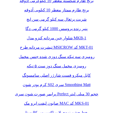
برنج طارم شکسته معطر 10 کیلوگرمی آذوقه
برنج طارم ممتاز معطر 10 کیلویی آذوقه
شربت پرتغال سه کیلو گرمی سن ایچ
پنیر رنده پروسس 1000 کیلو گرمی دگا
شلوار جین مردانه کنزو مدل MKB-1
تیشرت مردانه طرح MSICROW کد MKT-01
رومیزی سه تیکه سنگ دوزی شده جنس مخمل
رومیزی مخمل سنگ دوز ست ۵ تیکه
کابل میکرو فست شارژر اصلی سامسونگ
کرم پودر شون S02 سری Smoothing Matt
پرایمر صورت شون سری Perfect حجم 30 میلی لیتر
صابون لیفت ابرو مک MAC کد MKS-01
خط چشم نمدی لاین اکسپرس کالیستا