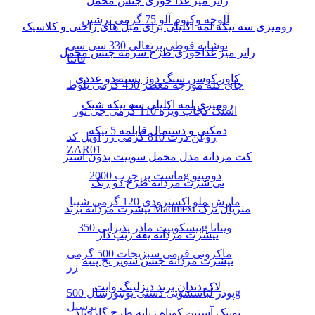
رانر میز غذا خوری جنس مخمل
آلوچه وکیوم آلو 75 گرمی ترشین
رومیزی سه تیکه لمه اکلیلی برای مبل های راحتی و کلاسیک
نوشابه قوطی پرتغالی 330 سی سی
رانر میز غذاخوری طرح سرمه جنس مخمل
فانتا
کاور کوسن سنگ دوز بسته دو عددی
چای کله مورچه معطر 450 گرمی بلوط
رومیزی لمه اکلیلی سه تیکه شیک
اسنک کچاپ ویژه 110 گرمی چی توز
دمکنی و دستمال قابلمه 5 تیکه
روغن ذرت 810 گرمی زر اویل کد
ZAR01
کت مردانه مدل مخمل سوییت بدون آستر
ماست پر چرب 2000g دومینو
تی شرت مردانه طرح دو رنگ
مارش ملو اکسترودی 120 گرمی شیبا
تیشرت مردانه برند Madmext متریال ترک
بیسکوییت مادر پذیرایی 350g ویتانا
تیشرت مردانه یقه زیپ دار
ماکرونی فرمی سبزیجات 500 گرمی
تیشرت مردانه جنس سوپر نخ پنبه
زر
لاک دندان برند دیزلینگ وایت
پودر لباسشویی دستی یونیورسال 500g
پرسیل
تونیک آستین کوتاه زنانه طرح گارفیلد