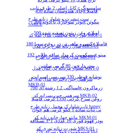
کابل اصلی 2 طرف تایپ c سامسونگ
چای هندوستان ساده 450g فامیلا
ست تیشرت و شلوار زنانه طرح
پودر سوخاری با ادویه 300g پنگوئن
SMILE
روغن زیتون تصفیه شده 500g اویلا
بلوز زنانه مجلسی مدل لمه کد MKL-1
کنسرو ماهی تن در روغن سویا 180g فامیلا
شال زنانه طرح برگ مدل MKS-01
بیسکوییت کرمدار ساقه طلایی 192g مینو
تیشرت طرح jack مدل MKJ-01
پودر دارچین 80 گرمی سانتین
شلوار مردانه لی کتان مدل MKT-0
نوشابه قوطی 330 سی سی اسپرایت
سرهمی جین دخترانه مدل تدی کد
MKB-01
اسپاگتی 1.2 رشته ای 700g زرماکرون
سرهمی جین پسرانه کد MKB-02
روغن سرخ کردنی 1350 گرمی فامیلا
تاپ شلوارک مخمل زنانه طرح happy
نی نبات ساده 1 کیلو گرمی هم خوان
مانتو چهارخانه زنانه کد MKM-01
پودر قهوه فوری 10 عددی 1*3 نسکافه
شورت زنانه توری کد MKS-01
بیسکوییت چمک سرای 276g آناتا