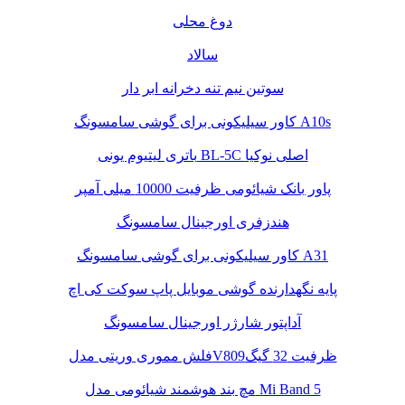
دوغ محلی
سالاد
سوتین نیم تنه دخرانه ابر دار
کاور سیلیکونی برای گوشی سامسونگ A10s
باتری لیتیوم یونی BL-5C اصلی نوکیا
پاور بانک شیائومی ظرفیت 10000 میلی آمپر
هندزفری اورجینال سامسونگ
کاور سیلیکونی برای گوشی سامسونگ A31
پایه نگهدارنده گوشی موبایل پاپ سوکت کی اچ
آداپتور شارژر اورجینال سامسونگ
فلش مموری وریتی مدلV809ظرفیت 32 گیگ
مچ بند هوشمند شیائومی مدل Mi Band 5