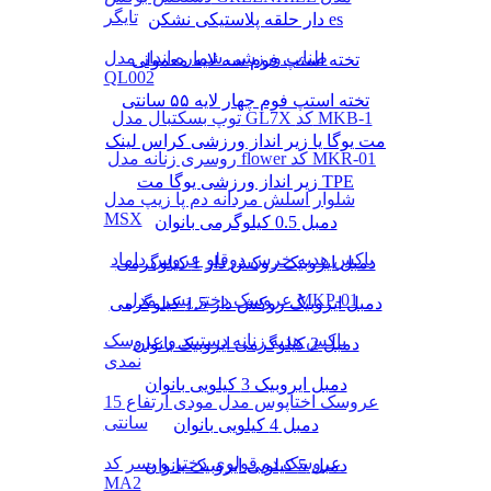
تایگر
دار حلقه پلاستیکی نشکن es
طناب ورزشی شماره انداز مدل
تخته استپ فوم سه لایه معمولی
QL002
تخته استپ فوم چهار لایه ۵۵ سانتی
توپ بسکتبال مدل GL7X کد MKB-1
مت یوگا یا زیر انداز ورزشی کراس لینک
روسری زنانه مدل flower کد MKR-01
زیر انداز ورزشی یوگا مت TPE
شلوار اسلش مردانه دم پا زیپ مدل
MSX
دمبل 0.5 کیلوگرمی بانوان
باکس هدیه خرس دوقلو عروس داماد
دمبل ایروبیک روکش‌ دار 1 کیلوگرمی
عروسک دختر پسر مدل MKP-01
دمبل ایروبیک روکش‌ دار 1.5 کیلوگرمی
باکس هدیه زنانه دستبند و عروسک
دمبل 2 کیلوگرمی ایروبیک بانوان
نمدی
دمبل ایروبیک 3 کیلویی بانوان
عروسک اختاپوس مدل مودی ارتفاع 15
سانتی
دمبل 4 کیلویی بانوان
عروسک دو قولوی دختر و پسر کد
دمبل 5 کیلویی ایروبیک بانوان
MA2