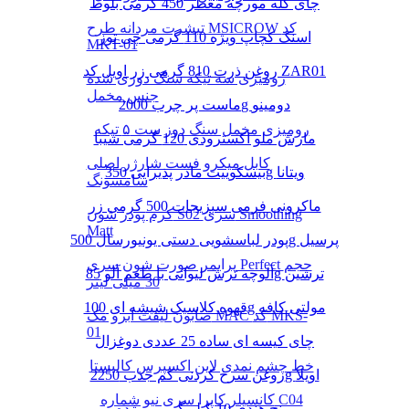
چای کله مورچه معطر 450 گرمی بلوط
تیشرت مردانه طرح MSICROW کد
اسنک کچاپ ویژه 110 گرمی چی توز
MKT-01
روغن ذرت 810 گرمی زر اویل کد ZAR01
رومیزی سه تیکه سنگ دوزی شده
جنس مخمل
ماست پر چرب 2000g دومینو
رومیزی مخمل سنگ دوز ست ۵ تیکه
مارش ملو اکسترودی 120 گرمی شیبا
کابل میکرو فست شارژر اصلی
بیسکوییت مادر پذیرایی 350g ویتانا
سامسونگ
ماکرونی فرمی سبزیجات 500 گرمی زر
کرم پودر شون S02 سری Smoothing
Matt
پودر لباسشویی دستی یونیورسال 500g پرسیل
پرایمر صورت شون سری Perfect حجم
آلوچه ترش لیوانی با طعم آلو 85g ترشین
30 میلی لیتر
قهوه کلاسیک شیشه ای 100g مولتی کافه
صابون لیفت ابرو مک MAC کد MKS-
01
چای کیسه ای ساده 25 عددی دوغزال
خط چشم نمدی لاین اکسپرس کالیستا
روغن سرخ کردنی کم جذب 2250g اویلا
کانسیلر کاپرا سری نیو شماره C04
برنج هندی 10 کیلو گرمی مژده