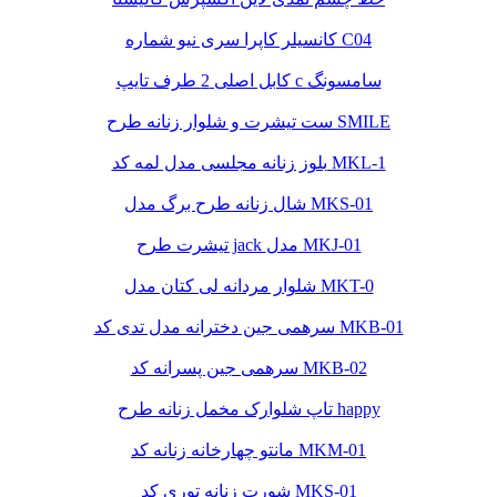
کانسیلر کاپرا سری نیو شماره C04
کابل اصلی 2 طرف تایپ c سامسونگ
ست تیشرت و شلوار زنانه طرح SMILE
بلوز زنانه مجلسی مدل لمه کد MKL-1
شال زنانه طرح برگ مدل MKS-01
تیشرت طرح jack مدل MKJ-01
شلوار مردانه لی کتان مدل MKT-0
سرهمی جین دخترانه مدل تدی کد MKB-01
سرهمی جین پسرانه کد MKB-02
تاپ شلوارک مخمل زنانه طرح happy
مانتو چهارخانه زنانه کد MKM-01
شورت زنانه توری کد MKS-01