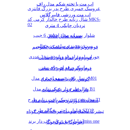
اب مت یا تخته شکم مدل راف
عروسک خمیری طرح پدر بزرگ فانتزی
اب مت ورزشی فایبرگلاس
شال زنانه طرح خالدار کرمی کد MKS-
02
نردبان چابکی 4 متری
شلوار پسرانه مدل اسلش 6 جیب
صفحه تعادل 2022
ست دستبند و ساعت دیجیتالی
فوم رولر 33 سانت مشکی تکنوجیم
جوراب لمه راه راه زنانه بسته 3 عددی
فوم رولر تمام فوم 33 سانت
ماسک ورقه ای چای سبز
فوم رولر تمام فوم 45 سانت
زنبیل بافت تسمه ای نرم مدل M01
کوشن بال یا صفحه تعادل
شال طرح دار شیک زنانه مدل B1
دار حلقه چوبی کراسفیت
تونیک بافت زنانه طرح cuti cats مدل TI
دورس جنس سوییت مدل moschino
شلوار راحتی بچگانه طرح STOP
تیشرت مخمل سوییت مردانه آستین کوتاه
شلوار جین زنانه زاپ دار برند miss one
آجر یوگا یا بلوک یوگا