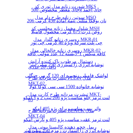
شورت زنانه مدل توری کد MKS
چای معطر مخصوص 500g چای احمد
سوتین زنانه طرح دار مدل MSO
نان یوفکا مثلثی نیمه آماده 450 گرمی 206
شلوار مخمل زنانه مجلسی کد MSH
روغن ذرت 675 گرمی محصول فامیلا
روسری زنانه گلدار مدل MKR-01
چی پلت سرکه ویژه 40 گرمی چی توز
روسری زنانه خالخالی مدل MKR-02
کافه میکس 1*3بسته 12 عدد مولتی کافه
دستمال مرطوب پاک کننده آرایش
نوشابه انرژی زا سینرژی 250 میلی لیتر
دافی 20 عددی
لواشک فامیلی زنجیره ای 120 گرمی جنگلی
تیشرت مردانه طرح PLEIN مدل
MKT-02
نوشابه خانواده 1500 سی سی کوکا کولا
تیشرت مردانه طرح کارت مدل MKT-
لنت ترمز جلو مناسب پژو 206 تیپ 2 و 3 امکو
03
واتر پمپ مناسب برای پژو 405 امکو
تیشرت مردانه طرح BLACK مدل
MKT-04
لنت ترمز عقب مناسب پژو 405 و پارس امکو
ریمل حجم دهنده کالیستا بیوتی مدل
نوشابه انرژی زا اسمارت زمزم 250 میلی لیتر
BB Express