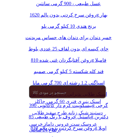
عسل طبیعی - 900 گرمی سانتین
روغن سرخ کردنی بدون پالم 1620g بهار
برنج هندی 10 کیلو گرمی پلو
خمیر دندان برای دندان های حساس مریدنت
چای کیسه ای بدون لفاف 25 عددی بلوط
روغن آفتابگردان غنی شده 810g فامیلا
قند کله شکسته 5 کیلو گرمی صمیم
اسپاگتی 1.2 رشته ای 700 گرمی مانا
اسنک طلایی پذیرایی 175 گرمی چی توز
اسنک پنیری فنری 60 گرمی چاکلز
بیسکوییت کرم دار کاکائویی 390g گرجی
دستبند شیک زنانه طرح سفید طلایی
پاستیل حروف با رنگ طبیعی 85g دکتربن
عروسک ست عروس داماد خرسی
روغن سرخ کردنی بدون پالم 810g اویلا
ارتفاع 24 سانتی