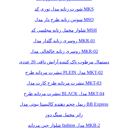
شورت زنانه مدل توری کد MKS
سوتین زنانه طرح دار مدل MSO
شلوار مخمل زنانه مجلسی کد MSH
روسری زنانه گلدار مدل MKR-01
روسری زنانه خالخالی مدل MKR-02
دستمال مرطوب پاک کننده آرایش دافی 20 عددی
تیشرت مردانه طرح PLEIN مدل MKT-02
تیشرت مردانه طرح کارت مدل MKT-03
تیشرت مردانه طرح BLACK مدل MKT-04
ریمل حجم دهنده کالیستا بیوتی مدل BB Express
رانر مخمل سنگ دوز
شلوار جین مردانه fashion مدل MKB-2