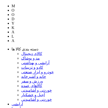
M
O
O
D
Y
K
A
L
A
دسته بندی کالا ها
کالای دیجیتال
مد و پوشاک
آرایشی و بهداشتی
کادو و تزیینات
خودرو و ابزار صنعتی
خانه و آشپزخانه
ورزش و سفر
کالاهای عمده
خوردنی و آشامیدنی
آجیل و خشکبار
خوردنی و آشامیدنی
آرایشی