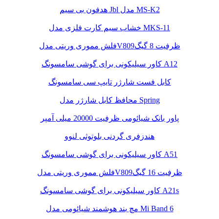
هدفون بی سیم Jbl مدل MS-K2
خشاب سیم کارت فلزی مدل MKS-11
فلش مموری وریتی مدلV809ظرفیت 8 گیگ
کاور سیلیکونی برای گوشی سامسونگ A12
کابل فست شارژر تایپ سی سامسونگ
محافظ کابل شارژر مدل Spring
پاور بانک شیائومی ظرفیت 20000 میلی آمپر
هندزفری گردنی بلوتوثی لنوو
کاور سیلیکونی برای گوشی سامسونگ A51
فلش مموری وریتی مدلV809ظرفیت 16 گیگ
کاور سیلیکونی برای گوشی سامسونگ A21s
مچ بند هوشمند شیائومی مدل Mi Band 6