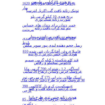
برنج هندی 10 کیلویی طبیعت
روغن سرخ کردنی بدون پالم 1620g
بهار
تونیک زنانه بافت گپ اکریل انترسیا
برنج هندی 10 کیلو گرمی پلو
شورت زنانه شیک توری
خمیر دندان برای دندان های حساس
نیم تنه کراپ بافت زنانه
مریدنت
سویشرت بافت مردانه زیپ دار
چای کیسه ای بدون لفاف 25 عددی
بلوط
ریمل حجم دهنده لیدی پیور سوپر مکس
روغن آفتابگردان غنی شده 810g فامیلا
هودی لش جنس دورس 3 نخ پنبه
قند کله شکسته 5 کیلو گرمی صمیم
کاکتوس سخنگو و رقاص
اسپاگتی 1.2 رشته ای 700 گرمی مانا
عروسک خرس ولنتاین ارتفاع 20 سانتی
اسنک طلایی پذیرایی 175 گرمی چی توز
عروسک خمیری طرح دختر بادکنک مدل M
بیسکوییت کرم دار کاکائویی 390g
ست گردنبند دو تیکه قلب و کلید
گرجی
هودی زنانه جنس تدی طرح پاندا
پاستیل حروف با رنگ طبیعی 85g
دکتربن