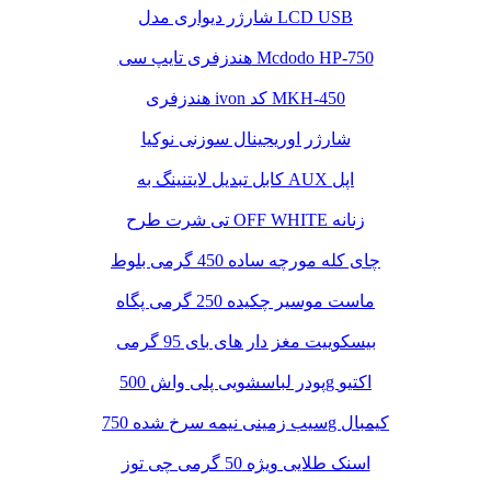
شارژر دیواری مدل LCD USB
هندزفری تایپ سی Mcdodo HP-750
هندزفری ivon کد MKH-450
شارژر اوریجینال سوزنی نوکیا
کابل تبدیل لایتنینگ به AUX اپل
تی شرت طرح OFF WHITE زنانه
چای کله مورچه ساده 450 گرمی بلوط
ماست موسیر چکیده 250 گرمی پگاه
بیسکوییت مغز دار های بای 95 گرمی
پودر لباسشویی پلی واش 500g اکتیو
سیب زمینی نیمه سرخ شده 750g کیمبال
اسنک طلایی ویژه 50 گرمی چی توز