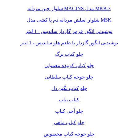
شلوار جین مردانه MACJNS مدل MKB-3
شلوار اسلش مردانه دم پا کشی مدل MSK
نوشیدنی انگور قرمز گازدار ساندیس - 1 لیتر
نوشیدنی انگور گازدار با طعم هلو ساندیس - 1 لیتر
چلو کباب برگ
چلو کباب کوبیده معمولی
چلو جوجه کباب سلطانی
چلو کباب نگین دار
کباب بناب
چلو آجی کباب
چلو کباب ماهی
چلو جوجه کباب مخصوص