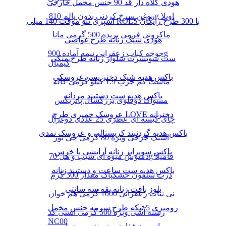
هودی کلاه دار قد 90 جنس مخمل خارجی
روغن سرخ کردنی بدون پالم 810g اویلا
اسپری تتو موقت 140 میلی ROLS با 300 طرح رایگان
ماکرونی فرمی بریده 500 گرمی مانا
هودی شیک زنانه طرح غواصی
جوجه کباب زعفرانی نیمه آماده 900g
ست سویشرت شلوار زنانه طرح میکی
کیمبال
باکس هدیه شیک دختر پسر عروسکی
ماست کم چرب 1.9 کیلو گرمی کاله
باکس هدیه ست دستبند مردانه
مسواک دوقلوی بزرگسال پاتریکس
عروسک خمیری طرح LOVE دخترانه
چای کیسه ای عطری 25 عددی دوغزال
باکس هدیه گردنبند کریستالی و عروسک نمدی
اسنک چرخی ویژه 80 گرمی چی توز
باکس سوپرایز زنانه آرایشی با خرس
دمنوش میوه ای سیب و هل 70g فامیلا
باکس هدیه ست ساعت و دستبند زنانه
ذرت سلفون خشکپاک مقدار 300 گرم
بلوز بافت زنانه یقه سه سانتی
نی نبات زعفرانی 1000 گرمی هم خوان
رومیزی 5 تیکه طرح سرمه جنس مخمل
رشته آشی ویژه 500 گرمی انسی کد
NC00