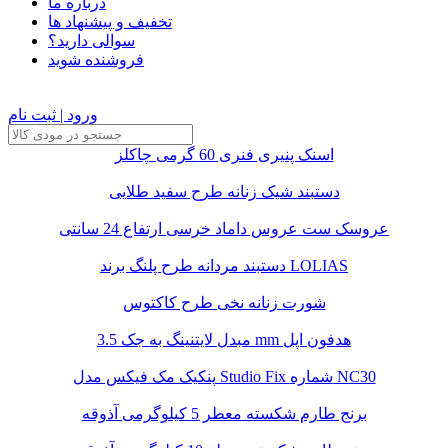
درباره ما
تخفیف و پیشنهاد ها
سوالی دارید؟
فروشنده شوید
ورود | ثبت نام
اسنک پنیری فنری 60 گرمی چاکلز
دستبند شیک زنانه طرح سفید طلایی
عروسک ست عروس داماد خرسی ارتفاع 24 سانتی
دستبند مردانه طرح پلنگ برند LOLIAS
شورت زنانه نخی طرح کاکتوس
مبدل لایتنینگ به جک 3.5 mm هدفون اپل
پنکیک مک فیکس مدل Studio Fix شماره NC30
برنج طارم شکسته معطر 5 کیلوگرمی آذوقه